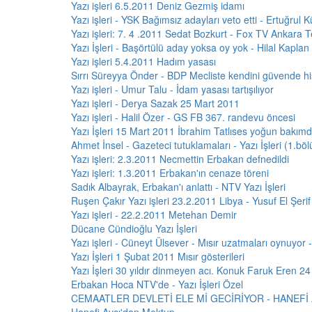
Yazı işleri 6.5.2011 Deniz Gezmiş idamı
Yazı işleri - YSK Bağımsız adayları veto etti - Ertuğrul
Yazı işleri: 7. 4 .2011 Sedat Bozkurt - Fox TV Ankara T
Yazı İşleri - Başörtülü aday yoksa oy yok - Hilal Kaplan
Yazı işleri 5.4.2011 Hadım yasası
Sırrı Süreyya Önder - BDP Mecliste kendini güvende h
Yazı işleri - Umur Talu - İdam yasası tartışılıyor
Yazı işleri - Derya Sazak 25 Mart 2011
Yazı işleri - Halil Özer - GS FB 367. randevu öncesi
Yazı İşleri 15 Mart 2011 İbrahim Tatlıses yoğun bakım
Ahmet İnsel - Gazeteci tutuklamaları - Yazı İşleri (1.bö
Yazı işleri: 2.3.2011 Necmettin Erbakan defnedildi
Yazı işleri: 1.3.2011 Erbakan'ın cenaze töreni
Sadık Albayrak, Erbakan'ı anlattı - NTV Yazı İşleri
Ruşen Çakır Yazı işleri 23.2.2011 Libya - Yusuf El Şerif
Yazı işleri - 22.2.2011 Metehan Demir
Dücane Cündioğlu Yazı İşleri
Yazı işleri - Cüneyt Ülsever - Mısır uzatmaları oynuyor
Yazı İşleri 1 Şubat 2011 Mısır gösterileri
Yazı İşleri 30 yıldır dinmeyen acı. Konuk Faruk Eren 24
Erbakan Hoca NTV'de - Yazı İşleri Özel
CEMAATLER DEVLETİ ELE Mİ GECİRİYOR - HANEFİ 