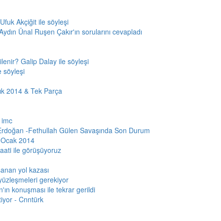
Ufuk Akçiğit ile söyleşi
 Aydın Ünal Ruşen Çakır'ın sorularını cevapladı
lenir? Galip Dalay ile söyleşi
e söyleşi
ık 2014 & Tek Parça
 imc
Erdoğan -Fethullah Gülen Savaşında Son Durum
3 Ocak 2014
ati ile görüşüyoruz
şanan yol kazası
 yüzleşmeleri gerekiyor
'ın konuşması ile tekrar gerildi
iyor - Cnntürk