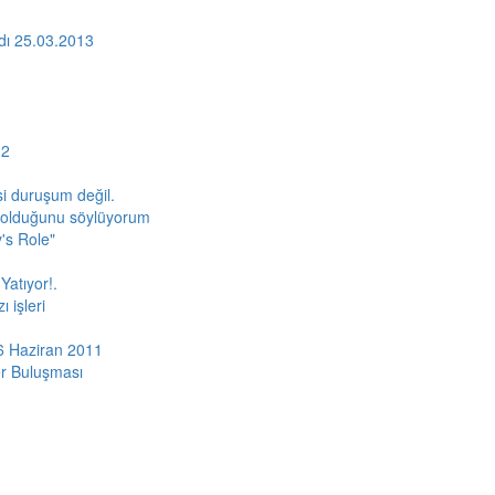
ydı 25.03.2013
12
i duruşum değil.
al olduğunu söylüyorum
's Role"
Yatıyor!.
 işleri
i 6 Haziran 2011
er Buluşması