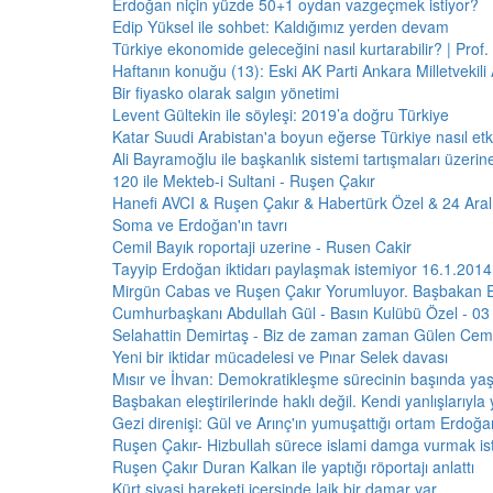
Erdoğan niçin yüzde 50+1 oydan vazgeçmek istiyor?
Edip Yüksel ile sohbet: Kaldığımız yerden devam
Türkiye ekonomide geleceğini nasıl kurtarabilir? | Prof. 
Haftanın konuğu (13): Eski AK Parti Ankara Milletvekili
Bir fiyasko olarak salgın yönetimi
Levent Gültekin ile söyleşi: 2019’a doğru Türkiye
Katar Suudi Arabistan'a boyun eğerse Türkiye nasıl etki
Ali Bayramoğlu ile başkanlık sistemi tartışmaları üzerin
120 ile Mekteb-i Sultani - Ruşen Çakır
Hanefi AVCI & Ruşen Çakır & Habertürk Özel & 24 Aral
Soma ve Erdoğan'ın tavrı
Cemil Bayık roportaji uzerine - Rusen Cakir
Tayyip Erdoğan iktidarı paylaşmak istemiyor 16.1.2014
Mirgün Cabas ve Ruşen Çakır Yorumluyor. Başbakan 
Cumhurbaşkanı Abdullah Gül - Basın Kulübü Özel - 0
Selahattin Demirtaş - Biz de zaman zaman Gülen Cema
Yeni bir iktidar mücadelesi ve Pınar Selek davası
Mısır ve İhvan: Demokratikleşme sürecinin başında ya
Başbakan eleştirilerinde haklı değil. Kendi yanlışlarıyla
Gezi direnişi: Gül ve Arınç'ın yumuşattığı ortam Erdoğan
Ruşen Çakır- Hizbullah sürece islami damga vurmak ist
Ruşen Çakır Duran Kalkan ile yaptığı röportajı anlattı
Kürt siyasi hareketi içersinde laik bir damar var