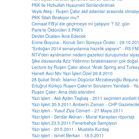
PKK ile Hizbullah Husumeti Sonlandırılmalı
Veyis Ateş - Ruşen Çakır akil adamlar arasında olmalı
PKK Silah Bırakıyor mu?
Cemaat FB'yi ele geçirmeye mi çalışıyor ? 32. gün
Paris'te Öldürülen 3 PKK'lı
Devlet Öcalanı İkna Edecek
Enine Boyuna - Konuk Sırrı Süreyya Önder - 29.10.20
"Erdoğan 2014 senaryolarına hazırlık yapıyor" - RS FM
NTV'den ayrılmamın nedeni gazeteci duruşumdur siyas
Şike davasında Aziz Yıldırımın bırakılmasının çok doğ
Lecture by Ruşen Çakır about "Arab Spring and Turkey
Hanefi Avcı Ntv Yazı İşleri Özel 26.8.2010
28 Şubat İtirafı: İslamcı Düşünür Mirzabeyoğlu Boşuna 
Ertuğrul Kürkçü Ruşen Çakır'ın Sorularını Yanıtladı - Yazı
Ruşen Çakır: Ama öldü efendim!
Yazı işleri - Aslı Aydın Taşbaş - 2011 seçimleri sonbet
Yazı İşleri 30.5.2011 Amberin Zaman - CHP Gazetecil
Yazı işleri - Yusuf Ziya Cömert - 27 Mayıs 2011
Yazı işleri - Serdar Akinan - Murat Karayılan röportajı
Yazı işleri 23.5.2011 Fenerbahçe Sampiyon
Yazı işleri - 20.5.2011 - Mustafa Kurdaş
Yazı işleri - Ismet Berkan - 18.5.2011