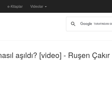
e-Kitaplar
Videolar
sıl aşıldı? [video] - Ruşen Çakır