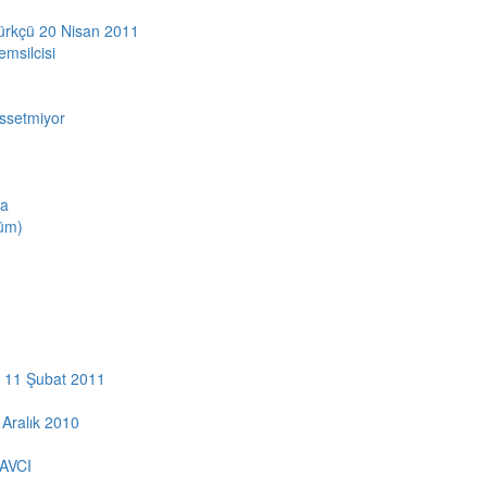
 Kürkçü 20 Nisan 2011
emsilcisi
issetmiyor
da
lüm)
 - 11 Şubat 2011
 Aralık 2010
AVCI