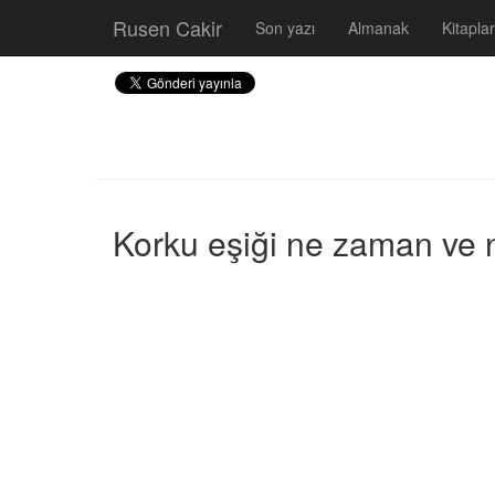
Rusen Cakir
Son yazı
Almanak
Kitaplar
Korku eşiği ne zaman ve na