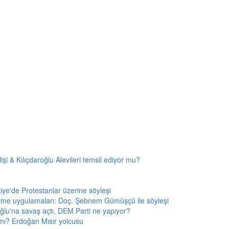
i & Kılıçdaroğlu Alevileri temsil ediyor mu?
kiye'de Protestanlar üzerine söyleşi
rme uygulamaları: Doç. Şebnem Gümüşçü ile söyleşi
ğlu'na savaş açtı, DEM Parti ne yapıyor?
r mı? Erdoğan Mısır yolcusu