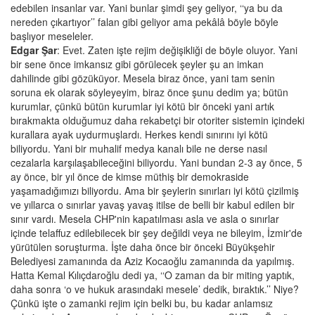
edebilen insanlar var. Yani bunlar şimdi şey geliyor, ‘‘ya bu da
nereden çıkartıyor’’ falan gibi geliyor ama pekâlâ böyle böyle
başlıyor meseleler.
Edgar Şar
: Evet. Zaten işte rejim değişikliği de böyle oluyor. Yani
bir sene önce imkansız gibi görülecek şeyler şu an imkan
dahilinde gibi gözüküyor. Mesela biraz önce, yani tam senin
soruna ek olarak söyleyeyim, biraz önce şunu dedim ya; bütün
kurumlar, çünkü bütün kurumlar iyi kötü bir önceki yani artık
bırakmakta olduğumuz daha rekabetçi bir otoriter sistemin içindeki
kurallara ayak uydurmuşlardı. Herkes kendi sınırını iyi kötü
biliyordu. Yani bir muhalif medya kanalı bile ne derse nasıl
cezalarla karşılaşabileceğini biliyordu. Yani bundan 2-3 ay önce, 5
ay önce, bir yıl önce de kimse müthiş bir demokraside
yaşamadığımızı biliyordu. Ama bir şeylerin sınırları iyi kötü çizilmiş
ve yıllarca o sınırlar yavaş yavaş itilse de belli bir kabul edilen bir
sınır vardı. Mesela CHP'nin kapatılması asla ve asla o sınırlar
içinde telaffuz edilebilecek bir şey değildi veya ne bileyim, İzmir'de
yürütülen soruşturma. İşte daha önce bir önceki Büyükşehir
Belediyesi zamanında da Aziz Kocaoğlu zamanında da yapılmış.
Hatta Kemal Kılıçdaroğlu dedi ya, ‘‘O zaman da bir miting yaptık,
daha sonra ‘o ve hukuk arasındaki mesele’ dedik, bıraktık.’’ Niye?
Çünkü işte o zamanki rejim için belki bu, bu kadar anlamsız