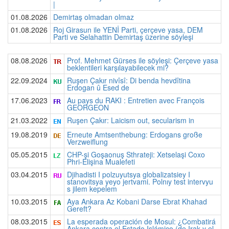
|
01.08.2026
Demirtaş olmadan olmaz
01.08.2026
Roj Girasun ile YENİ Parti, çerçeve yasa, DEM
Parti ve Selahattin Demirtaş üzerine söyleşi
08.08.2026
Prof. Mehmet Gürses ile söyleşi: Çerçeve yasa
beklentileri karşılayabilecek mi?
22.09.2024
Ruşen Çakır nivîsî: Di benda hevdîtina
Erdogan û Esed de
17.06.2023
Au pays du RAKI : Entretien avec François
GEORGEON
21.03.2022
Ruşen Çakır: Laicism out, secularism in
19.08.2019
Erneute Amtsenthebung: Erdogans große
Verzweiflung
05.05.2015
CHP-şi Goşaonuş Sthrateji: Xetselaşi Coxo
Phri-Elişina Mualefeti
03.04.2015
Djihadisti I polzuyutsya globalizatsiey I
stanovitsya yeyo jertvami. Polnıy test intervyu
s jilem kepelem
10.03.2015
Aya Ankara Az Kobani Darse Ebrat Khahad
Gereft?
08.03.2015
La esperada operación de Mosul: ¿Combatirá
Ankara contra el Estado Islámico (de Irak y el