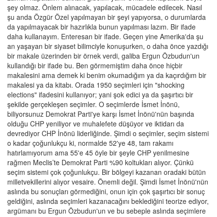
şey olmaz. Önlem alınacak, yapılacak, mücadele edilecek. Nasıl
şu anda Özgür Özel yapılmayan bir şeyi yapıyorsa, o durumlarda
da yapılmayacak bir hazırlıkla bunun yapılması lazım. Bir ifade
daha kullanayım. Enteresan bir ifade. Geçen yine Amerika'da şu
an yaşayan bir siyaset bilimciyle konuşurken, o daha önce yazdığı
bir makale üzerinden bir örnek verdi, galiba Ergun Özbudun'un
kullandığı bir ifade bu. Ben görmemiştim daha önce hiçbir
makalesini ama demek ki benim okumadığım ya da kaçırdığım bir
makalesi ya da kitabı. Orada 1950 seçimleri için "shocking
elections" ifadesini kullanıyor; yani şok edici ya da şaşırtıcı bir
şekilde gerçekleşen seçimler. O seçimlerde İsmet İnönü,
biliyorsunuz Demokrat Parti'ye karşı İsmet İnönü'nün başında
olduğu CHP yeniliyor ve muhalefete düşüyor ve iktidarı da
devrediyor CHP İnönü liderliğinde. Şimdi o seçimler, seçim sistemi
o kadar çoğunlukçu ki, normalde 52'ye 48, tam rakamı
hatırlamıyorum ama 55'e 45 öyle bir şeyle CHP yenilmesine
rağmen Meclis’te Demokrat Parti %90 koltukları alıyor. Çünkü
seçim sistemi çok çoğunlukçu. Bir bölgeyi kazanan oradaki bütün
milletvekillerini alıyor vesaire. Önemli değil. Şimdi İsmet İnönü'nün
aslında bu sonuçları görmediğini, onun için çok şaşırtıcı bir sonuç
geldiğini, aslında seçimleri kazanacağını beklediğini teorize ediyor,
argümanı bu Ergun Özbudun'un ve bu sebeple aslında seçimlere