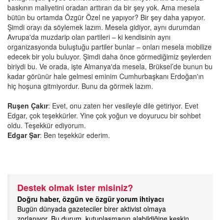
baskının maliyetini oradan arttıran da bir şey yok. Ama mesela
bütün bu ortamda Özgür Özel ne yapıyor? Bir şey daha yapıyor.
Şimdi orayı da söylemek lazım. Mesela gidiyor, aynı durumdan
Avrupa'da muzdarip olan partileri – ki kendisinin aynı
organizasyonda buluştuğu partiler bunlar – onları mesela mobilize
edecek bir yolu buluyor. Şimdi daha önce görmediğimiz şeylerden
biriydi bu. Ve orada, işte Almanya'da mesela, Brüksel’de bunun bu
kadar görünür hale gelmesi eminim Cumhurbaşkanı Erdoğan'ın
hiç hoşuna gitmiyordur. Bunu da görmek lazım.
Ruşen Çakır
: Evet, onu zaten her vesileyle dile getiriyor. Evet
Edgar, çok teşekkürler. Yine çok yoğun ve doyurucu bir sohbet
oldu. Teşekkür ediyorum.
Edgar Şar
: Ben teşekkür ederim.
Destek olmak ister misiniz?
Doğru haber, özgün ve özgür yorum ihtiyacı
Bugün dünyada gazeteciler birer aktivist olmaya
zorlanıyor. Bu durum, kutuplaşmanın alabildiğine keskin