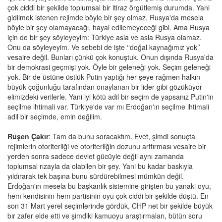
çok ciddi bir şekilde toplumsal bir itiraz örgütlemiş durumda. Yani
gidilmek istenen rejimde böyle bir şey olmaz. Rusya'da mesela
böyle bir şey olamayacağı, hayal edilemeyeceği gibi. Ama Rusya
için de bir şey söyleyeyim: Türkiye asla ve asla Rusya olamaz.
Onu da söyleyeyim. Ve sebebi de işte ‘‘doğal kaynağımız yok’’
vesaire değil. Bunları çünkü çok konuştuk. Onun dışında Rusya'da
bir demokrasi geçmişi yok. Öyle bir geleneği yok. Seçim geleneği
yok. Bir de üstüne üstlük Putin yaptığı her şeye rağmen halkın
büyük çoğunluğu tarafından onaylanan bir lider gibi gözüküyor
elimizdeki verilerle. Yani iyi kötü adil bir seçim de yapsanız Putin'in
seçilme ihtimali var. Türkiye'de var mı Erdoğan'ın seçilme ihtimali
adil bir seçimde, emin değilim.
Ruşen Çakır
: Tam da bunu soracaktım. Evet, şimdi sonuçta
rejimlerin otoriterliği ve otoriterliğin dozunu arttırması vesaire bir
yerden sonra sadece devlet gücüyle değil aynı zamanda
toplumsal rızayla da olabilen bir şey. Yani bu kadar baskıyla
yıldırarak tek başına bunu sürdürebilmesi mümkün değil.
Erdoğan'ın mesela bu başkanlık sistemine girişten bu yanaki oyu,
hem kendisinin hem partisinin oyu çok ciddi bir şekilde düştü. En
son 31 Mart yerel seçimlerinde gördük, CHP net bir şekilde büyük
bir zafer elde etti ve şimdiki kamuoyu araştırmaları, bütün soru