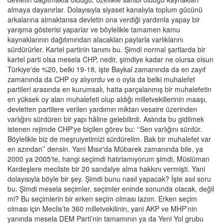
almaya dayanırlar. Dolayısıyla siyaset kanalıyla toplum gücünü
arkalarına almaktansa devletin ona verdiği yardımla yapay bir
yarışma gösterisi yaparlar ve böylelikle tamamen kamu
kaynaklarının dağıtımından alacakları paylarla varlıklarını
sürdürürler. Kartel partinin tanımı bu. Şimdi normal şartlarda bir
kartel parti olsa mesela CHP, nedir, şimdiye kadar ne olursa olsun
Türkiye'de %20, belki 19-18, işte Baykal zamanında da en zayıf
zamanında da CHP oy alıyordu ve o oyla da belki muhalefet
partileri arasında en kurumsalı, hatta parçalanmış bir muhalefetin
en yüksek oy alan muhalefeti olup aldığı milletvekillerinin maaşı,
devletten partilere verilen yardımın miktarı vesaire üzerinden
varlığını sürdüren bir yapı hâline gelebilirdi. Aslında bu gidilmek
istenen rejimde CHP'ye biçilen görev bu: ‘‘Sen varlığını sürdür.
Böylelikle biz de meşruiyetimizi sürdürelim. Bak bir muhalefet var
en azından’’ densin. Yani Mısır'da Mübarek zamanında bile, ya
2000 ya 2005'te, hangi seçimdi hatırlamıyorum şimdi, Müslüman
Kardeşlere mecliste bir 20 sandalye alma hakkını vermişti. Yani
dolayısıyla böyle bir şey. Şimdi bunu nasıl yapacak? İşte asıl soru
bu. Şimdi mesela seçimler, seçimler eninde sonunda olacak, değil
mi? Bu seçimlerin bir erken seçim olması lazım. Erken seçim
olması için Meclis’te 360 milletvekilinin, yani AKP ve MHP’nin
yanında mesela DEM Parti’nin tamamının ya da Yeni Yol grubu