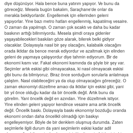
diye düşünüyor. Hala bence buna yatırım yapıyor. Ve bunu da
göreceğiz. Mesela bugün bakalım, Saraçhane'de onlar da
merakla bekliyorlardır. Engellemek için ellerinden geleni
yapıyorlar. Yine bazı metro hatları engellenmiş, kapatılmış vesaire.
O zaman da yapılmıştı. O zaman çok sıcaktı ve daha bu kadar
baskının arttığı bilinmiyordu. Mesela şimdi oraya gidenler
yaşayabilecekleri baskıları göze alarak, bilerek belki gidiyor
olacaklar. Dolayısıyla nasıl bir şey olacağını, kalabalık olacağını
orada iktidar da bence merak ediyordur ve azaltmak için elinden
geleni de yapmaya çalışıyordur diye tahmin ediyorum. Bir de
ekonomi kısmı var. Fakat ekonomi kısmında da şöyle bir şey var.
Seçimler artık eskisi gibi olmayacaksa, ki nasıl olmayacak eskisi
gibi bunu da bilmiyoruz. Biraz önce sorduğum sorularla anlatmaya
çalıştım. Nasıl olabileceğini ya da olup olmayacağını göreceğiz. O
zaman ekonomiyi düzeltme amacı da iktidar için eskisi gibi, yani
bir yıl önce olduğu kadar da bir öncelik değil. Artık bunu da
görelim. Yani öncelik değil en azından. Yine düzeltmek istiyor.
Yine elinden geleni yapıyor kendince vesaire ama artık öncelik
değil. Öncelik baskı. Dolayısıyla baskı ekonomiyi bozduğu oranda
ekonomi ondan daha öncelikli olmadığı için baskıyı
engelleyemiyor. Böyle de bir denklem oluşmuş durumda. Zaten
seçimlerle ilgili durum da yani seçimlerin eskisi kadar adil