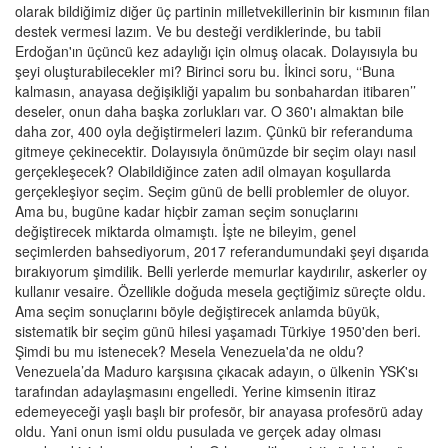
olarak bildiğimiz diğer üç partinin milletvekillerinin bir kısmının filan
destek vermesi lazım. Ve bu desteği verdiklerinde, bu tabii
Erdoğan'ın üçüncü kez adaylığı için olmuş olacak. Dolayısıyla bu
şeyi oluşturabilecekler mi? Birinci soru bu. İkinci soru, ‘‘Buna
kalmasın, anayasa değişikliği yapalım bu sonbahardan itibaren’’
deseler, onun daha başka zorlukları var. O 360'ı almaktan bile
daha zor, 400 oyla değiştirmeleri lazım. Çünkü bir referanduma
gitmeye çekinecektir. Dolayısıyla önümüzde bir seçim olayı nasıl
gerçekleşecek? Olabildiğince zaten adil olmayan koşullarda
gerçekleşiyor seçim. Seçim günü de belli problemler de oluyor.
Ama bu, bugüne kadar hiçbir zaman seçim sonuçlarını
değiştirecek miktarda olmamıştı. İşte ne bileyim, genel
seçimlerden bahsediyorum, 2017 referandumundaki şeyi dışarıda
bırakıyorum şimdilik. Belli yerlerde memurlar kaydırılır, askerler oy
kullanır vesaire. Özellikle doğuda mesela geçtiğimiz süreçte oldu.
Ama seçim sonuçlarını böyle değiştirecek anlamda büyük,
sistematik bir seçim günü hilesi yaşamadı Türkiye 1950'den beri.
Şimdi bu mu istenecek? Mesela Venezuela'da ne oldu?
Venezuela’da Maduro karşısına çıkacak adayın, o ülkenin YSK'sı
tarafından adaylaşmasını engelledi. Yerine kimsenin itiraz
edemeyeceği yaşlı başlı bir profesör, bir anayasa profesörü aday
oldu. Yani onun ismi oldu pusulada ve gerçek aday olması