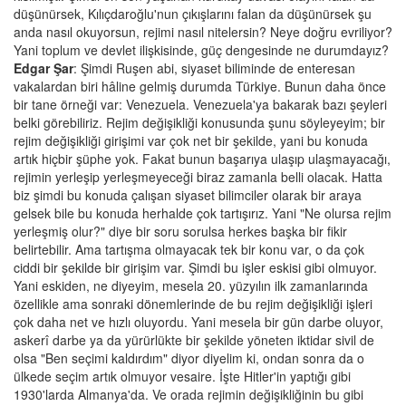
düşünürsek, Kılıçdaroğlu'nun çıkışlarını falan da düşünürsek şu
anda nasıl okuyorsun, rejimi nasıl nitelersin? Neye doğru evriliyor?
Yani toplum ve devlet ilişkisinde, güç dengesinde ne durumdayız?
Edgar Şar
: Şimdi Ruşen abi, siyaset biliminde de enteresan
vakalardan biri hâline gelmiş durumda Türkiye. Bunun daha önce
bir tane örneği var: Venezuela. Venezuela'ya bakarak bazı şeyleri
belki görebiliriz. Rejim değişikliği konusunda şunu söyleyeyim; bir
rejim değişikliği girişimi var çok net bir şekilde, yani bu konuda
artık hiçbir şüphe yok. Fakat bunun başarıya ulaşıp ulaşmayacağı,
rejimin yerleşip yerleşmeyeceği biraz zamanla belli olacak. Hatta
biz şimdi bu konuda çalışan siyaset bilimciler olarak bir araya
gelsek bile bu konuda herhalde çok tartışırız. Yani "Ne olursa rejim
yerleşmiş olur?" diye bir soru sorulsa herkes başka bir fikir
belirtebilir. Ama tartışma olmayacak tek bir konu var, o da çok
ciddi bir şekilde bir girişim var. Şimdi bu işler eskisi gibi olmuyor.
Yani eskiden, ne diyeyim, mesela 20. yüzyılın ilk zamanlarında
özellikle ama sonraki dönemlerinde de bu rejim değişikliği işleri
çok daha net ve hızlı oluyordu. Yani mesela bir gün darbe oluyor,
askerî darbe ya da yürürlükte bir şekilde yöneten iktidar sivil de
olsa "Ben seçimi kaldırdım" diyor diyelim ki, ondan sonra da o
ülkede seçim artık olmuyor vesaire. İşte Hitler'in yaptığı gibi
1930'larda Almanya'da. Ve orada rejimin değişikliğinin bu gibi