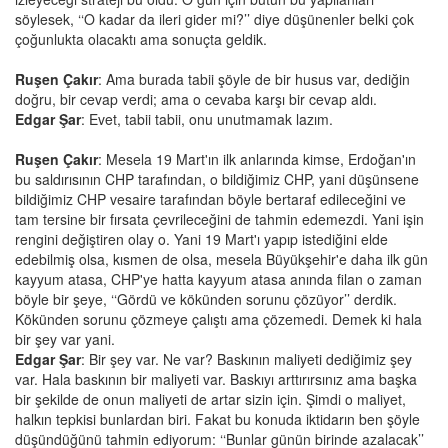
söylesek, ‘‘O kadar da ileri gider mi?’’ diye düşünenler belki çok
çoğunlukta olacaktı ama sonuçta geldik.
Ruşen Çakır
: Ama burada tabii şöyle de bir husus var, dediğin
doğru, bir cevap verdi; ama o cevaba karşı bir cevap aldı.
Edgar Şar
: Evet, tabii tabii, onu unutmamak lazım.
Ruşen Çakır
: Mesela 19 Mart'ın ilk anlarında kimse, Erdoğan'ın
bu saldırısının CHP tarafından, o bildiğimiz CHP, yani düşünsene
bildiğimiz CHP vesaire tarafından böyle bertaraf edileceğini ve
tam tersine bir fırsata çevrileceğini de tahmin edemezdi. Yani işin
rengini değiştiren olay o. Yani 19 Mart'ı yapıp istediğini elde
edebilmiş olsa, kısmen de olsa, mesela Büyükşehir'e daha ilk gün
kayyum atasa, CHP'ye hatta kayyum atasa anında filan o zaman
böyle bir şeye, ‘‘Gördü ve kökünden sorunu çözüyor’’ derdik.
Kökünden sorunu çözmeye çalıştı ama çözemedi. Demek ki hala
bir şey var yani.
Edgar Şar
: Bir şey var. Ne var? Baskının maliyeti dediğimiz şey
var. Hala baskının bir maliyeti var. Baskıyı arttırırsınız ama başka
bir şekilde de onun maliyeti de artar sizin için. Şimdi o maliyet,
halkın tepkisi bunlardan biri. Fakat bu konuda iktidarın ben şöyle
düşündüğünü tahmin ediyorum: ‘‘Bunlar günün birinde azalacak’’