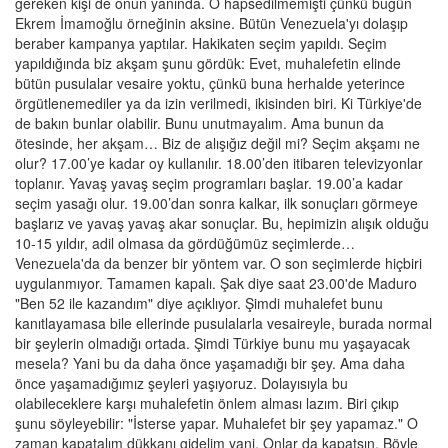
gereken kişi de onun yanında. O hapsedilmemişti çünkü bugün
Ekrem İmamoğlu örneğinin aksine. Bütün Venezuela'yı dolaşıp
beraber kampanya yaptılar. Hakikaten seçim yapıldı. Seçim
yapıldığında biz akşam şunu gördük: Evet, muhalefetin elinde
bütün pusulalar vesaire yoktu, çünkü buna herhalde yeterince
örgütlenemediler ya da izin verilmedi, ikisinden biri. Ki Türkiye'de
de bakın bunlar olabilir. Bunu unutmayalım. Ama bunun da
ötesinde, her akşam… Biz de alışığız değil mi? Seçim akşamı ne
olur? 17.00’ye kadar oy kullanılır. 18.00’den itibaren televizyonlar
toplanır. Yavaş yavaş seçim programları başlar. 19.00’a kadar
seçim yasağı olur. 19.00’dan sonra kalkar, ilk sonuçları görmeye
başlarız ve yavaş yavaş akar sonuçlar. Bu, hepimizin alışık olduğu
10-15 yıldır, adil olmasa da gördüğümüz seçimlerde…
Venezuela'da da benzer bir yöntem var. O son seçimlerde hiçbiri
uygulanmıyor. Tamamen kapalı. Şak diye saat 23.00'de Maduro
"Ben 52 ile kazandım" diye açıklıyor. Şimdi muhalefet bunu
kanıtlayamasa bile ellerinde pusulalarla vesaireyle, burada normal
bir şeylerin olmadığı ortada. Şimdi Türkiye bunu mu yaşayacak
mesela? Yani bu da daha önce yaşamadığı bir şey. Ama daha
önce yaşamadığımız şeyleri yaşıyoruz. Dolayısıyla bu
olabileceklere karşı muhalefetin önlem alması lazım. Biri çıkıp
şunu söyleyebilir: "İsterse yapar. Muhalefet bir şey yapamaz." O
zaman kapatalım dükkanı gidelim yani. Onlar da kapatsın. Böyle