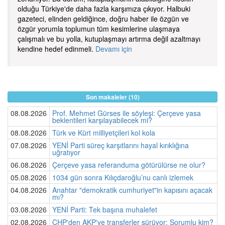
olduğu Türkiye'de daha fazla karşımıza çıkıyor. Halbuki
gazeteci, elinden geldiğince, doğru haber ile özgün ve
özgür yorumla toplumun tüm kesimlerine ulaşmaya
çalışmalı ve bu yolla, kutuplaşmayı artırma değil azaltmayı
kendine hedef edinmeli.
Devamı için
Son makaleler (10)
08.08.2026
Prof. Mehmet Gürses ile söyleşi: Çerçeve yasa
beklentileri karşılayabilecek mi?
08.08.2026
Türk ve Kürt milliyetçileri kol kola
07.08.2026
YENİ Parti süreç karşıtlarını hayal kırıklığına
uğratıyor
06.08.2026
Çerçeve yasa referanduma götürülürse ne olur?
05.08.2026
1034 gün sonra Kılıçdaroğlu’nu canlı izlemek
04.08.2026
Anahtar "demokratik cumhuriyet"in kapısını açacak
mı?
03.08.2026
YENİ Parti: Tek başına muhalefet
02.08.2026
CHP'den AKP'ye transferler sürüyor: Sorumlu kim?