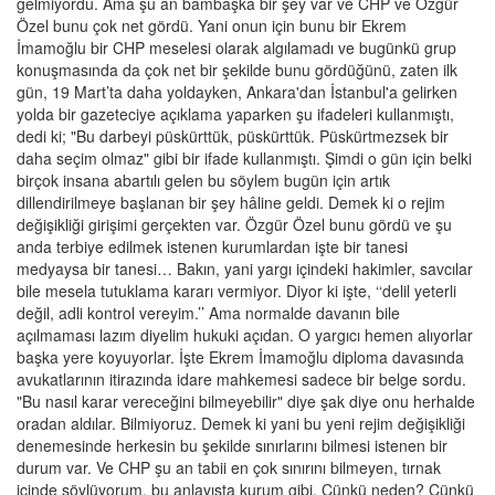
gelmiyordu. Ama şu an bambaşka bir şey var ve CHP ve Özgür
Özel bunu çok net gördü. Yani onun için bunu bir Ekrem
İmamoğlu bir CHP meselesi olarak algılamadı ve bugünkü grup
konuşmasında da çok net bir şekilde bunu gördüğünü, zaten ilk
gün, 19 Mart’ta daha yoldayken, Ankara'dan İstanbul'a gelirken
yolda bir gazeteciye açıklama yaparken şu ifadeleri kullanmıştı,
dedi ki; "Bu darbeyi püskürttük, püskürttük. Püskürtmezsek bir
daha seçim olmaz" gibi bir ifade kullanmıştı. Şimdi o gün için belki
birçok insana abartılı gelen bu söylem bugün için artık
dillendirilmeye başlanan bir şey hâline geldi. Demek ki o rejim
değişikliği girişimi gerçekten var. Özgür Özel bunu gördü ve şu
anda terbiye edilmek istenen kurumlardan işte bir tanesi
medyaysa bir tanesi… Bakın, yani yargı içindeki hakimler, savcılar
bile mesela tutuklama kararı vermiyor. Diyor ki işte, ‘‘delil yeterli
değil, adli kontrol vereyim.’’ Ama normalde davanın bile
açılmaması lazım diyelim hukuki açıdan. O yargıcı hemen alıyorlar
başka yere koyuyorlar. İşte Ekrem İmamoğlu diploma davasında
avukatlarının itirazında idare mahkemesi sadece bir belge sordu.
"Bu nasıl karar vereceğini bilmeyebilir" diye şak diye onu herhalde
oradan aldılar. Bilmiyoruz. Demek ki yani bu yeni rejim değişikliği
denemesinde herkesin bu şekilde sınırlarını bilmesi istenen bir
durum var. Ve CHP şu an tabii en çok sınırını bilmeyen, tırnak
içinde söylüyorum, bu anlayışta kurum gibi. Çünkü neden? Çünkü