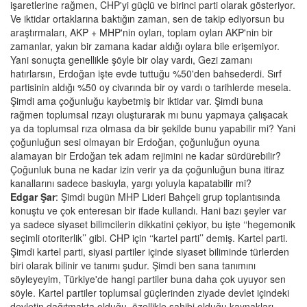
işaretlerine rağmen, CHP'yi güçlü ve birinci parti olarak gösteriyor.
Ve iktidar ortaklarına baktığın zaman, sen de takip ediyorsun bu
araştırmaları, AKP + MHP'nin oyları, toplam oyları AKP'nin bir
zamanlar, yakın bir zamana kadar aldığı oylara bile erişemiyor.
Yani sonuçta genellikle şöyle bir olay vardı, Gezi zamanı
hatırlarsın, Erdoğan işte evde tuttuğu %50'den bahsederdi. Sırf
partisinin aldığı %50 oy civarında bir oy vardı o tarihlerde mesela.
Şimdi ama çoğunluğu kaybetmiş bir iktidar var. Şimdi buna
rağmen toplumsal rızayı oluşturarak mı bunu yapmaya çalışacak
ya da toplumsal rıza olmasa da bir şekilde bunu yapabilir mi? Yani
çoğunluğun sesi olmayan bir Erdoğan, çoğunluğun oyuna
alamayan bir Erdoğan tek adam rejimini ne kadar sürdürebilir?
Çoğunluk buna ne kadar izin verir ya da çoğunluğun buna itiraz
kanallarını sadece baskıyla, yargı yoluyla kapatabilir mi?
Edgar Şar
: Şimdi bugün MHP Lideri Bahçeli grup toplantısında
konuştu ve çok enteresan bir ifade kullandı. Hani bazı şeyler var
ya sadece siyaset bilimcilerin dikkatini çekiyor, bu işte ‘‘hegemonik
seçimli otoriterlik’’ gibi. CHP için ‘‘kartel parti’’ demiş. Kartel parti.
Şimdi kartel parti, siyasi partiler içinde siyaset biliminde türlerden
biri olarak bilinir ve tanımı şudur. Şimdi ben sana tanımını
söyleyeyim, Türkiye'de hangi partiler buna daha çok uyuyor sen
söyle. Kartel partiler toplumsal güçlerinden ziyade devlet içindeki
devletin dağıtmakta olduğu, özellikle sahibi olduğu kaynakları