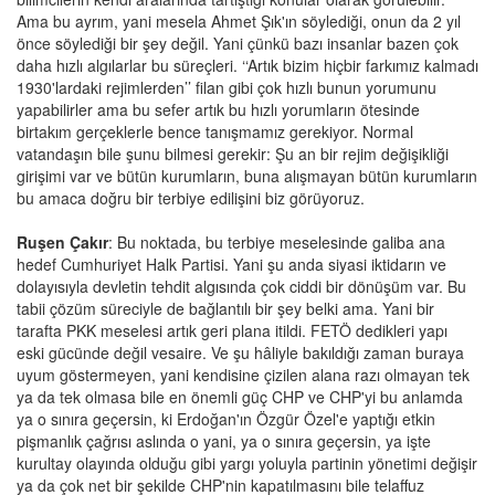
Ama bu ayrım, yani mesela Ahmet Şık'ın söylediği, onun da 2 yıl
önce söylediği bir şey değil. Yani çünkü bazı insanlar bazen çok
daha hızlı algılarlar bu süreçleri. ‘‘Artık bizim hiçbir farkımız kalmadı
1930'lardaki rejimlerden’’ filan gibi çok hızlı bunun yorumunu
yapabilirler ama bu sefer artık bu hızlı yorumların ötesinde
birtakım gerçeklerle bence tanışmamız gerekiyor. Normal
vatandaşın bile şunu bilmesi gerekir: Şu an bir rejim değişikliği
girişimi var ve bütün kurumların, buna alışmayan bütün kurumların
bu amaca doğru bir terbiye edilişini biz görüyoruz.
Ruşen Çakır
: Bu noktada, bu terbiye meselesinde galiba ana
hedef Cumhuriyet Halk Partisi. Yani şu anda siyasi iktidarın ve
dolayısıyla devletin tehdit algısında çok ciddi bir dönüşüm var. Bu
tabii çözüm süreciyle de bağlantılı bir şey belki ama. Yani bir
tarafta PKK meselesi artık geri plana itildi. FETÖ dedikleri yapı
eski gücünde değil vesaire. Ve şu hâliyle bakıldığı zaman buraya
uyum göstermeyen, yani kendisine çizilen alana razı olmayan tek
ya da tek olmasa bile en önemli güç CHP ve CHP'yi bu anlamda
ya o sınıra geçersin, ki Erdoğan'ın Özgür Özel'e yaptığı etkin
pişmanlık çağrısı aslında o yani, ya o sınıra geçersin, ya işte
kurultay olayında olduğu gibi yargı yoluyla partinin yönetimi değişir
ya da çok net bir şekilde CHP'nin kapatılmasını bile telaffuz