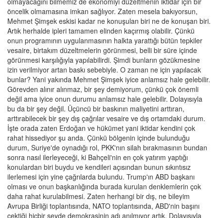
olmayacağını bilmemiz de ekonomiyi düzeltmenin iktidar için bir
öncelik olmamasına imkan sağlıyor. Zaten mesela bakıyorsun,
Mehmet Şimşek eskisi kadar ne konuşulan biri ne de konuşan biri.
Artık herhalde ipleri tamamen elinden kaçırmış olabilir. Çünkü
onun programının uygulanmasının halkta yarattığı bütün tepkiler
vesaire, birtakım düzeltmelerin görünmesi, belli bir süre içinde
görünmesi karşılığıyla yapılabilirdi. Şimdi bunların gözükmesine
izin verilmiyor artan baskı sebebiyle. O zaman ne için yapılacak
bunlar? Yani yakında Mehmet Şimşek iyice anlamsız hale gelebilir.
Görevden alınır alınmaz, bir şey demiyorum, çünkü çok önemli
değil ama iyice onun durumu anlamsız hale gelebilir. Dolayısıyla
bu da bir şey değil. Üçüncü bir baskının maliyetini arttıran,
arttırabilecek bir şey dış çağrılar vesaire ve dış ortamdaki durum.
İşte orada zaten Erdoğan ve hükümet yani iktidar kendini çok
rahat hissediyor şu anda. Çünkü bölgenin içinde bulunduğu
durum, Suriye'de oynadığı rol, PKK'nın silah bırakmasının bundan
sonra nasıl ilerleyeceği, ki Bahçeli'nin en çok yatırım yaptığı
konulardan biri buydu ve kendileri açısından bunun sıkıntısız
ilerlemesi için yine çağrılarda bulundu. Trump'ın ABD başkanı
olması ve onun başkanlığında burada kurulan denklemlerin çok
daha rahat kurulabilmesi. Zaten herhangi bir dış, ne bileyim
Avrupa Birliği toplantısında, NATO toplantısında, ABD'nin başını
çektiği hiçbir şeyde demokrasinin adı anılmıyor artık. Dolayısıyla