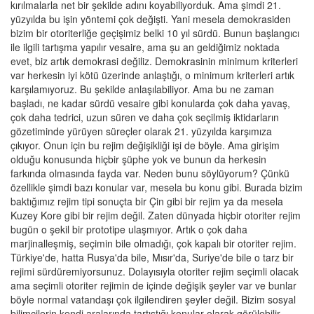
kırılmalarla net bir şekilde adını koyabiliyorduk. Ama şimdi 21.
yüzyılda bu işin yöntemi çok değişti. Yani mesela demokrasiden
bizim bir otoriterliğe geçişimiz belki 10 yıl sürdü. Bunun başlangıcı
ile ilgili tartışma yapılır vesaire, ama şu an geldiğimiz noktada
evet, biz artık demokrasi değiliz. Demokrasinin minimum kriterleri
var herkesin iyi kötü üzerinde anlaştığı, o minimum kriterleri artık
karşılamıyoruz. Bu şekilde anlaşılabiliyor. Ama bu ne zaman
başladı, ne kadar sürdü vesaire gibi konularda çok daha yavaş,
çok daha tedrici, uzun süren ve daha çok seçilmiş iktidarların
gözetiminde yürüyen süreçler olarak 21. yüzyılda karşımıza
çıkıyor. Onun için bu rejim değişikliği işi de böyle. Ama girişim
olduğu konusunda hiçbir şüphe yok ve bunun da herkesin
farkında olmasında fayda var. Neden bunu söylüyorum? Çünkü
özellikle şimdi bazı konular var, mesela bu konu gibi. Burada bizim
baktığımız rejim tipi sonuçta bir Çin gibi bir rejim ya da mesela
Kuzey Kore gibi bir rejim değil. Zaten dünyada hiçbir otoriter rejim
bugün o şekil bir prototipe ulaşmıyor. Artık o çok daha
marjinalleşmiş, seçimin bile olmadığı, çok kapalı bir otoriter rejim.
Türkiye'de, hatta Rusya'da bile, Mısır'da, Suriye'de bile o tarz bir
rejimi sürdüremiyorsunuz. Dolayısıyla otoriter rejim seçimli olacak
ama seçimli otoriter rejimin de içinde değişik şeyler var ve bunlar
böyle normal vatandaşı çok ilgilendiren şeyler değil. Bizim sosyal
bilimcilerin kendi aralarında tartıştığı konular olarak görülebilir.