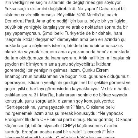
izin verdiğini ve seçim sistemini de değiştirmediğini söylüyor.
Yoksa seçim sistemini değiştirebilirdi. Ne yapar? Daha nispi bir
sisteme çevirebilir mesela. Böylelikle %90 Meclis’i almazdı
Demokrat Parti. Ama göremediği için bunu, böyle bir yenilgiyle,
büyük bir yenilgiyle karşılaşıyor ve artık o noktadan sonra da bir
şey yapamıyorsun. Şimdi belki Türkiye'de de bir dahaki, hani
‘‘seçimle iktidar değişmez’’ demeyelim ama ben en azından şu
noktada şunu söylemek isterim, bir defa bunu bir umutsuzluk
olarak da yaymak istemem ama aynı zamanda henüz o noktada
da tam olduğumuza da inanmıyorum. Artık naiflikten mi başka bir
şeyden mi bilmiyorum ama şunu söyleyebiliriz: İktidarın
göremediği bir yenilginin gelmesi lazım. Çünkü Ekrem
İmamoğlu'nun tutuklanması ve bugün 100. gününde olduğumuz
operasyon, iktidarın yenilginin geldiğini net bir şekilde görmesi ve
geçen yılki o haritayı görmesinden kaynaklanıyor. Ve biz o harita
çıktıktan sonra 31 Mart'ta, hatırlarsan seninle de birkaç yayında
konuştuk, şunu sorguladık, o zaman şey konuşuluyordu;
‘‘Sertleşecek mi, yumuşayacak mı?’’ filan. O ikileme belki
indirgememek lazım ama şu merak konusuydu: ‘‘Ne yapacak
Erdoğan? İlk defa CHP birinci parti olmuş. Bunu görmüş. O kadar
küçümsediği, bütün siyasetini CHP'yi küçümsemek üzerine
kurduğu Erdoğan acaba nasıl bir strateji izleyecek?’’ İşte
izleyeceği strateji bu oldu. O gün için bütün bu yapılanları