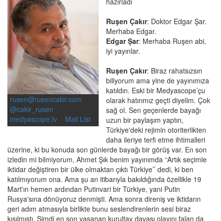
hazırladı
Ruşen Çakır
: Doktor Edgar Şar.
Merhaba Edgar.
Edgar Şar
: Merhaba Ruşen abi,
iyi yayınlar.
Ruşen Çakır
: Biraz rahatsızsın
biliyorum ama yine de yayınımıza
katıldın. Eski bir Medyascope’çu
rusen@rusencakir.com
olarak hatırımız geçti diyelim. Çok
@cakir_rusen
sağ ol. Sen geçenlerde bayağı
medyascope.tv
Mail List
uzun bir paylaşım yaptın,
Türkiye'deki rejimin otoriterlikten
daha ileriye terfi etme ihtimalleri
üzerine, ki bu konuda son günlerde bayağı bir görüş var. En son
izledin mi bilmiyorum, Ahmet Şık benim yayınımda ‘‘Artık seçimle
iktidar değiştiren bir ülke olmaktan çıktı Türkiye’’ dedi, ki ben
katılmıyorum ona. Ama şu an itibarıyla bakıldığında özellikle 19
Mart'ın hemen ardından Putinvari bir Türkiye, yani Putin
Rusya'sına dönüyoruz denmişti. Ama sonra direniş ve iktidarın
geri adım atmasıyla birlikte bunu seslendirenlerin sesi biraz
kısılmıştı. Şimdi en son yaşanan kurultay davası olayını falan da