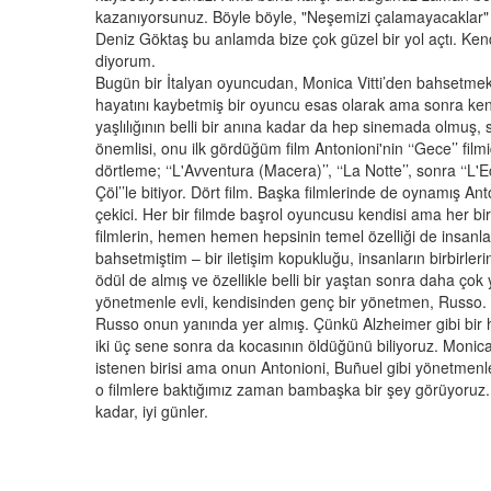
kazanıyorsunuz. Böyle böyle, "Neşemizi çalamayacaklar"
Deniz Göktaş bu anlamda bize çok güzel bir yol açtı. Ken
diyorum.
Bugün bir İtalyan oyuncudan, Monica Vitti’den bahsetmek 
hayatını kaybetmiş bir oyuncu esas olarak ama sonra ken
yaşlılığının belli bir anına kadar da hep sinemada olmuş
önemlisi, onu ilk gördüğüm film Antonioni'nin ‘‘Gece’’ film
dörtleme; ‘‘L'Avventura (Macera)’’, ‘‘La Notte’’, sonra ‘‘L'
Çöl’’le bitiyor. Dört film. Başka filmlerinde de oynamış An
çekici. Her bir filmde başrol oyuncusu kendisi ama her bir
filmlerin, hemen hemen hepsinin temel özelliği de insanl
bahsetmiştim – bir iletişim kopukluğu, insanların birbirle
ödül de almış ve özellikle belli bir yaştan sonra daha ço
yönetmenle evli, kendisinden genç bir yönetmen, Russo. 
Russo onun yanında yer almış. Çünkü Alzheimer gibi bir 
iki üç sene sonra da kocasının öldüğünü biliyoruz. Monica 
istenen birisi ama onun Antonioni, Buñuel gibi yönetmenle
o filmlere baktığımız zaman bambaşka bir şey görüyoruz.
kadar, iyi günler.