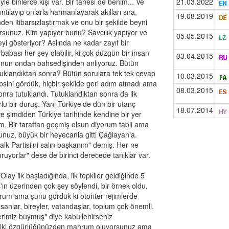
le binlerce kişi var. Bir tanesi de benim... Ve
21.03.2022
ntılayıp onlarla harmanlayarak akılları sıra,
19.08.2019
nden itibarsızlaştırmak ve onu bir şekilde beyni
rsunuz. Kim yapıyor bunu? Savcılık yapıyor ve
05.05.2015
eyi gösteriyor? Aslında ne kadar zayıf bir
babası her şey olabilir, ki çok düzgün bir insan
03.04.2015
unun ondan bahsedişinden anlıyoruz. Bütün
tuklandıktan sonra? Bütün sorulara tek tek cevap
10.03.2015
psini gördük, hiçbir şekilde geri adım atmadı ama
08.03.2015
onra tutuklandı. Tutuklandıktan sonra da ilk
u bir duruş. Yani Türkiye'de dün bir utanç
18.07.2014
e şimdiden Türkiye tarihinde kendine bir yer
m. Bir taraftan geçmiş olsun diyorum tabii ama
unuz, büyük bir heyecanla gitti Çağlayan'a.
k Partisi'ni salın başkanım" demiş. Her ne
ruyorlar" dese de birinci derecede tanıklar var.
lay ilk başladığında, ilk tepkiler geldiğinde 5
ın üzerinden çok şey söylendi, bir örnek oldu.
rum ama şunu gördük ki otoriter rejimlerde
anlar, bireyler, vatandaşlar, toplum çok önemli.
derimiz buymuş" diye kabullenirseniz
lki özgürlüğünüzden mahrum oluyorsunuz ama