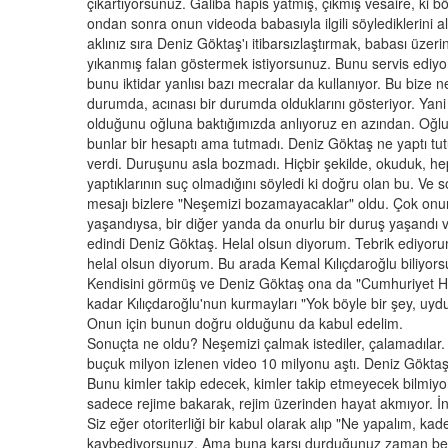
çıkartıyorsunuz. Galiba hapis yatmış, çıkmış vesaire, ki böy
ondan sonra onun videoda babasıyla ilgili söylediklerini alı
aklınız sıra Deniz Göktaş'ı itibarsızlaştırmak, babası üzeri
yıkanmış falan göstermek istiyorsunuz. Bunu servis ediyo
bunu iktidar yanlısı bazı mecralar da kullanıyor. Bu bize n
durumda, acınası bir durumda olduklarını gösteriyor. Yani 
olduğunu oğluna baktığımızda anlıyoruz en azından. Oğl
bunlar bir hesaptı ama tutmadı. Deniz Göktaş ne yaptı tu
verdi. Duruşunu asla bozmadı. Hiçbir şekilde, okuduk, he
yaptıklarının suç olmadığını söyledi ki doğru olan bu. Ve s
mesajı bizlere "Neşemizi bozamayacaklar" oldu. Çok onurl
yaşandıysa, bir diğer yanda da onurlu bir duruş yaşandı v
edindi Deniz Göktaş. Helal olsun diyorum. Tebrik ediyoru
helal olsun diyorum. Bu arada Kemal Kılıçdaroğlu biliyors
Kendisini görmüş ve Deniz Göktaş ona da "Cumhuriyet Hal
kadar Kılıçdaroğlu'nun kurmayları "Yok böyle bir şey, uydu
Onun için bunun doğru olduğunu da kabul edelim.
Sonuçta ne oldu? Neşemizi çalmak istediler, çalamadılar. O
buçuk milyon izlenen video 10 milyonu aştı. Deniz Göktaş'
Bunu kimler takip edecek, kimler takip etmeyecek bilmiyo
sadece rejime bakarak, rejim üzerinden hayat akmıyor. İns
Siz eğer otoriterliği bir kabul olarak alıp "Ne yapalım, ka
kaybediyorsunuz. Ama buna karşı durduğunuz zaman be