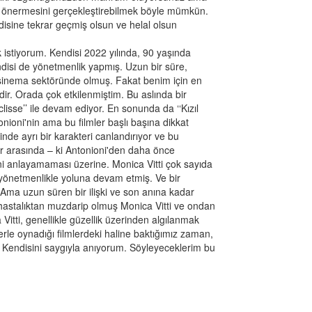
 önermesini gerçekleştirebilmek böyle mümkün.
disine tekrar geçmiş olsun ve helal olsun
istiyorum. Kendisi 2022 yılında, 90 yaşında
disi de yönetmenlik yapmış. Uzun bir süre,
, sinema sektöründe olmuş. Fakat benim için en
idir. Orada çok etkilenmiştim. Bu aslında bir
Eclisse’’ ile devam ediyor. En sonunda da ‘‘Kızıl
tonioni'nin ama bu filmler başlı başına dikkat
inde ayrı bir karakteri canlandırıyor ve bu
ar arasında – ki Antonioni'den daha önce
rini anlayamaması üzerine. Monica Vitti çok sayıda
k yönetmenlikle yoluna devam etmiş. Ve bir
Ama uzun süren bir ilişki ve son anına kadar
hastalıktan muzdarip olmuş Monica Vitti ve ondan
Vitti, genellikle güzellik üzerinden algılanmak
rle oynadığı filmlerdeki haline baktığımız zaman,
 Kendisini saygıyla anıyorum. Söyleyeceklerim bu