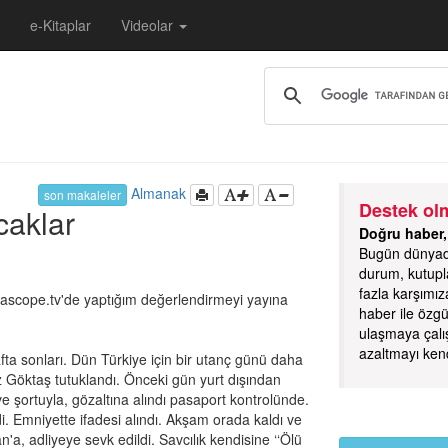
e-Kitaplar
Videolar
Almanak
son makaleler
Destek olm
caklar
Doğru haber,
Bugün dünyada 
durum, kutupl
fazla karşımız
cope.tv'de yaptığım değerlendirmeyi yayına
haber ile özg
ulaşmaya çalış
azaltmayı ken
afta sonları. Dün Türkiye için bir utanç günü daha
Göktaş tutuklandı. Önceki gün yurt dışından
 ve şortuyla, gözaltına alındı pasaport kontrolünde.
. Emniyette ifadesi alındı. Akşam orada kaldı ve
a, adliyeye sevk edildi. Savcılık kendisine ‘‘Ölü