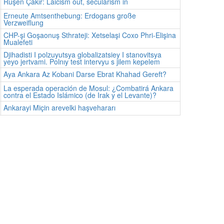
Ruşen Çakır: Laicism out, secularism in
Erneute Amtsenthebung: Erdogans große
Verzweiflung
CHP-şi Goşaonuş Sthrateji: Xetselaşi Coxo Phri-Elişina
Mualefeti
Djihadisti I polzuyutsya globalizatsiey I stanovitsya
yeyo jertvami. Polnıy test intervyu s jilem kepelem
Aya Ankara Az Kobani Darse Ebrat Khahad Gereft?
La esperada operación de Mosul: ¿Combatirá Ankara
contra el Estado Islámico (de Irak y el Levante)?
Ankarayi Miçin arevelki haşvehararı