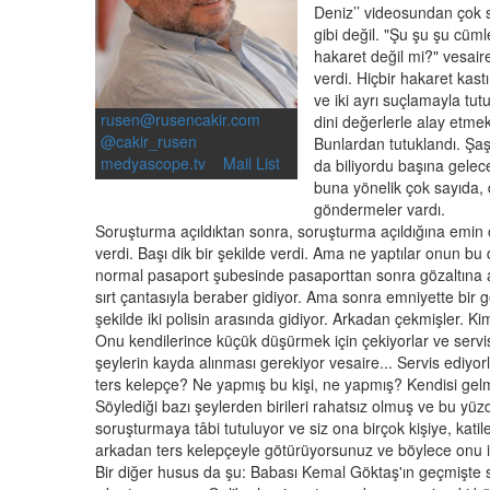
Deniz’’ videosundan çok sa
gibi değil. "Şu şu şu cüml
hakaret değil mi?" vesair
verdi. Hiçbir hakaret kastı
ve iki ayrı suçlamayla t
rusen@rusencakir.com
dini değerlerle alay etmek
@cakir_rusen
Bunlardan tutuklandı. Şa
medyascope.tv
Mail List
da biliyordu başına gelec
buna yönelik çok sayıda, 
göndermeler vardı.
Soruşturma açıldıktan sonra, soruşturma açıldığına emin olu
verdi. Başı dik bir şekilde verdi. Ama ne yaptılar onun b
normal pasaport şubesinde pasaporttan sonra gözaltına al
sırt çantasıyla beraber gidiyor. Ama sonra emniyette bir gö
şekilde iki polisin arasında gidiyor. Arkadan çekmişler. Kim
Onu kendilerince küçük düşürmek için çekiyorlar ve servis 
şeylerin kayda alınması gerekiyor vesaire... Servis ediyo
ters kelepçe? Ne yapmış bu kişi, ne yapmış? Kendisi ge
Söylediği bazı şeylerden birileri rahatsız olmuş ve bu yüz
soruşturmaya tâbi tutuluyor ve siz ona birçok kişiye, katil
arkadan ters kelepçeyle götürüyorsunuz ve böylece onu it
Bir diğer husus da şu: Babası Kemal Göktaş'ın geçmişte sol