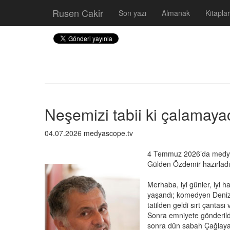
Rusen Cakir
Son yazı
Almanak
Kitaplar
Neşemizi tabii ki çalamaya
04.07.2026 medyascope.tv
4 Temmuz 2026’da medyas
Gülden Özdemir hazırladı
Merhaba, iyi günler, iyi h
yaşandı; komedyen Deniz 
tatilden geldi sırt çantası
Sonra emniyete gönderildi
sonra dün sabah Çağlayan'