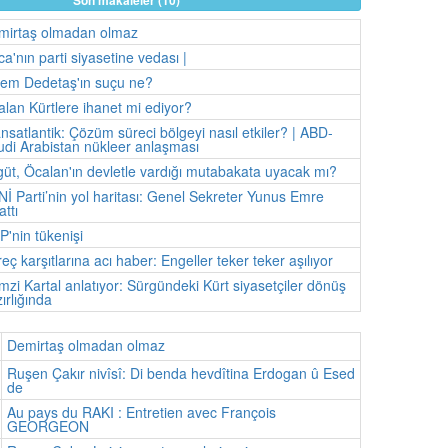
Son makaleler (10)
mirtaş olmadan olmaz
a'nın parti siyasetine vedası |
nem Dedetaş'ın suçu ne?
lan Kürtlere ihanet mi ediyor?
nsatlantik: Çözüm süreci bölgeyi nasıl etkiler? | ABD-
di Arabistan nükleer anlaşması
üt, Öcalan'ın devletle vardığı mutabakata uyacak mı?
İ Parti’nin yol haritası: Genel Sekreter Yunus Emre
attı
'nin tükenişi
eç karşıtlarına acı haber: Engeller teker teker aşılıyor
zi Kartal anlatıyor: Sürgündeki Kürt siyasetçiler dönüş
ırlığında
Demirtaş olmadan olmaz
Ruşen Çakır nivîsî: Di benda hevdîtina Erdogan û Esed
de
Au pays du RAKI : Entretien avec François
GEORGEON