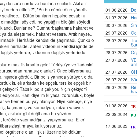
yıda soru sordu ve bunlarla suçladı. Akıl alır
eyi neden ettiniz?", "Bu bu cümle dine yönelik
01.08.2026
De
e şeklinde... Bütün bunların hepsine cevabını
31.07.2026
Hoc
 olmadığını söyledi, ne yaptığını bildiğini söyledi
30.07.2026
Si
utuklandı. Bunlar ne? Cumhurbaşkanına hakaret ve
29.07.2026
Öca
 ya da eleştirmek, hakaret vesaire. Artık neyse...
şırmadık. Herhâlde kendisi de şaşırmadı. Çünkü o
28.07.2026
Tra
Suu
ekleri herhâlde. Zaten videonun kendisi içinde de
değişik yerlerde, videonun değişik yerlerinde
28.07.2026
Örg
27.07.2026
YEN
anl
r olmaz ilk fırsatta geldi Türkiye'ye ve ifadesini
u duruşundan rahatsız olanlar? Önce biliyorsunuz,
27.07.2026
CHP
ınışında gördük. Bir polis yanında yürüyor, o da
26.07.2026
Sür
rdük ki, eli arkadan kelepçeli, ters kelepçeli bir
26.07.2026
Rem
 çekiyor? Tabii ki polis çekiyor. Niçin çekiyor?
haz
ediyorlar. Hani diyelim ki yasal zorunluluk, böyle
rlar ve hemen bu yayınlanıyor. Niye kelepçe, niye
01.08.2026
lmiş, kaçmamış ve komedyen, mizah yapıyor.
den, akıl alır gibi değil ama bu yüzden
22.09.2024
e, teröriste yapmadığınızı yapıyorsunuz. Elleri
ibarsızlaştırmaya kalkıyorsunuz.
17.06.2023
 örgütlerle olan ilişkisi üzerine bir döküm