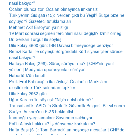
nasıl bakıyor?
Öcalan olunca zor, Öcalan olmayınca imkansız
Türkiye'nin Gidişatı (15): Nerden çıktı bu Yeşil? Bütçe bize ne
söylüyor? Gazeteci tutuklamaları
Mehmet Akif Ersoy'un yalnızlığı
19 Mart sonrası seçmen tercihleri nasıl değişti? İzmir örneği:
Dr. Serkan Turgut ile söyleşi
Dile kolay 4600 gün: İBB Davası bitmeyeceğe benziyor
Remzi Kartal ile söyleşi: Sürgündeki Kürt siyasetçiler sürece
nasıl bakıyor?
Haftaya Bakış (296): Süreç sürüyor mu? | CHP'nin yeni
yüzleri | Medyada operasyonlar sürüyor
Habertürk'ün laneti
Prof. Erol Katırcıoğlu ile söyleşi: Öcalan'ın Marksizm
eleştirilerine Türk solundan tepkiler
Dile kolay 2962 gün
Uğur Karaca ile söyleşi: "Niçin deist oldum?"
Transatlantik: ABD'nin Stratejik Güvenlik Belgesi, Bir yıl sonra
Suriye, Ankara'nın F-35 beklentisi
İmamoğlu yargılamaları: Savunma saldırıyor
Fatih Altaylı haklı mı? İş dünyamız korkak mı?
Hafta Başı (61): Tom Barrack'tan peşpeşe mesajlar | CHP'de