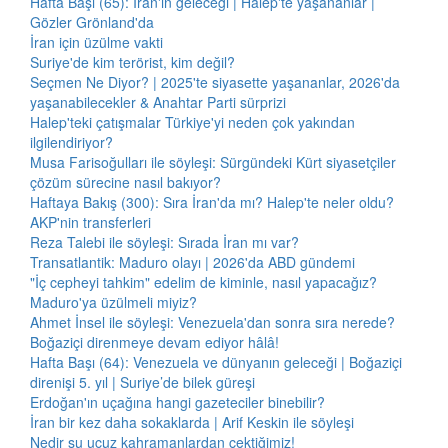
Hafta Başı (65): İran'ın geleceği | Halep'te yaşananlar |
Gözler Grönland'da
İran için üzülme vakti
Suriye'de kim terörist, kim değil?
Seçmen Ne Diyor? | 2025'te siyasette yaşananlar, 2026'da
yaşanabilecekler & Anahtar Parti sürprizi
Halep'teki çatışmalar Türkiye'yi neden çok yakından
ilgilendiriyor?
Musa Farisoğulları ile söyleşi: Sürgündeki Kürt siyasetçiler
çözüm sürecine nasıl bakıyor?
Haftaya Bakış (300): Sıra İran'da mı? Halep'te neler oldu?
AKP'nin transferleri
Reza Talebi ile söyleşi: Sırada İran mı var?
Transatlantik: Maduro olayı | 2026'da ABD gündemi
"İç cepheyi tahkim" edelim de kiminle, nasıl yapacağız?
Maduro'ya üzülmeli miyiz?
Ahmet İnsel ile söyleşi: Venezuela'dan sonra sıra nerede?
Boğaziçi direnmeye devam ediyor hâlâ!
Hafta Başı (64): Venezuela ve dünyanın geleceği | Boğaziçi
direnişi 5. yıl | Suriye’de bilek güreşi
Erdoğan'ın uçağına hangi gazeteciler binebilir?
İran bir kez daha sokaklarda | Arif Keskin ile söyleşi
Nedir şu ucuz kahramanlardan çektiğimiz!