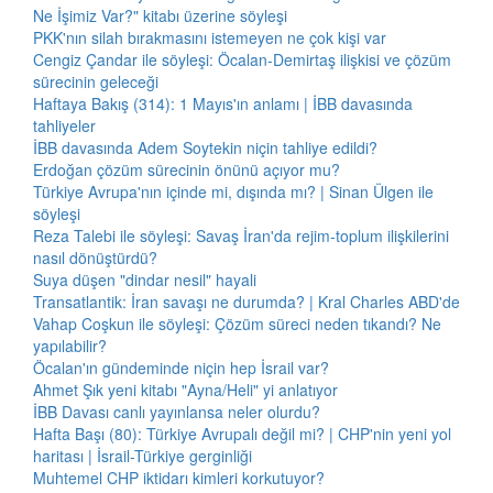
Ne İşimiz Var?" kitabı üzerine söyleşi
PKK'nın silah bırakmasını istemeyen ne çok kişi var
Cengiz Çandar ile söyleşi: Öcalan-Demirtaş ilişkisi ve çözüm
sürecinin geleceği
Haftaya Bakış (314): 1 Mayıs'ın anlamı | İBB davasında
tahliyeler
İBB davasında Adem Soytekin niçin tahliye edildi?
Erdoğan çözüm sürecinin önünü açıyor mu?
Türkiye Avrupa'nın içinde mi, dışında mı? | Sinan Ülgen ile
söyleşi
Reza Talebi ile söyleşi: Savaş İran'da rejim-toplum ilişkilerini
nasıl dönüştürdü?
Suya düşen "dindar nesil" hayali
Transatlantik: İran savaşı ne durumda? | Kral Charles ABD'de
Vahap Coşkun ile söyleşi: Çözüm süreci neden tıkandı? Ne
yapılabilir?
Öcalan'ın gündeminde niçin hep İsrail var?
Ahmet Şık yeni kitabı "Ayna/Heli" yi anlatıyor
İBB Davası canlı yayınlansa neler olurdu?
Hafta Başı (80): Türkiye Avrupalı değil mi? | CHP'nin yeni yol
haritası | İsrail-Türkiye gerginliği
Muhtemel CHP iktidarı kimleri korkutuyor?