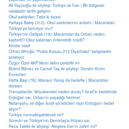
Ali Yaycıoğlu ile söyleşi: Türkiye ve İran | Bir bölgesel
rekabetin tarihi gelişimi
Okul saldırıları: Tabii ki siyasi
Haftaya Bakış (312): Okul saldırılarının anlamı | Macaristan
Türkiye'ye benziyor mu?
Türkiye'nin Gidişatı (19): Macaristan'da Orban neden
kaybetti? Okul saldırıları önlenebilir miydi?
Kindar nesil
Orhan Miroğlu "Posta Kutusu 213 Diyarbakır" belgeselini
anlatıyor
Özgür Özel AKP'lilerin aklını çelebilir mi
Bülent Bilmez ve Cemal Taş ile söyleşi: Dersim Kırımı
Envanteri
Hafta Başı (78): Mansur Yavaş da hedefte | Macaristan
dersleri
Transatlantik: Müzakereler neden durdu? İsrail’in hedefinde
Erdoğan var, Orban’ın yaşadığı hezimet
Netanyahu ve diğer İsrail yöneticileri niçin Erdoğan'ı hedef
alıyor?
Türkiye normalleşebilecek mi?
Sürecin ve Türkiye'nin Demirtaş'a ihtiyacı var
Reza Talebi ile söyleşi: Ateşkes İran'ın zaferi mi?