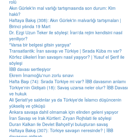
rolü
Akın Gürlek'in mal varlığı tartışmasında son durum: Kim
haklı?
Haftaya Bakış (308): Akın Gürlek'in malvarlığı tartışmaları |
Birinci yılında 19 Mart
Dr. Ezgi Uzun Teker ile söyleşi: İran'da rejim kendisini nasıl
yeniliyor?
"Varsa bir belgesi gitsin yargıya"
Transatlantik: İran savaşı ve Türkiye | Sırada Küba mı var?
Körfez ülkeleri İran savaşını nasıl yaşıyor? | Yusuf el Şerif ile
söyleşi
İBB davası sertleşiyor
Ekrem İmamoğlu'nun zorlu sınavı
Hafta Başı (74): Sırada Türkiye mi var? İBB davasının anlamı
Türkiye'nin Gidişatı (18): Savaş uzarsa neler olur? İBB Davası
ve hukuk
Ali Şeriati'ye saldırılar ya da Türkiye'de İslamcı düşüncenin
yükseliş ve çöküşü
Ankara savaşa dahil olmamak için elinden geleni yapıyor
İran Savaşı ve Irak Kürtleri: Zıryan Rojhılati ile söyleşi
Duran Kalkan ile Devlet Bahçeli'yi buluşturan savaş
Haftaya Bakış (307): Türkiye savaşın neresinde? | İBB
davasının gidişatı