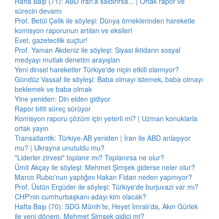
Hafta Başı (71): ABD İran'a saldırırsa... | Ortak rapor ve
sürecin devamı
Prof. Betül Çelik ile söyleşi: Dünya örneklerinden hareketle
komisyon raporunun artıları ve eksileri
Evet, gazetecilik suçtur!
Prof. Yaman Akdeniz ile söyleşi: Siyasi iktidarın sosyal
medyayı mutlak denetim arayışları
Yeni dinsel hareketler Türkiye'de niçin etkili olamıyor?
Gündüz Vassaf ile söyleşi: Baba olmayı istemek, baba olmayı
beklemek ve baba olmak
Yine yeniden: Din elden gidiyor
Rapor bitti süreç sürüyor
Komisyon raporu çözüm için yeterli mi? | Uzman konuklarla
ortak yayın
Transatlantik: Türkiye-AB yeniden | İran ile ABD anlaşıyor
mu? | Ukrayna unutuldu mu?
"Liderler zirvesi" toplanır mı? Toplanırsa ne olur?
Ümit Akçay ile söyleşi: Mehmet Şimşek giderse neler olur?
Marco Rubio'nun yaptığını Hakan Fidan neden yapmıyor?
Prof. Üstün Ergüder ile söyleşi: Türkiye'de burjuvazi var mı?
CHP'nin cumhurbaşkanı adayı kim olacak?
Hafta Başı (70): SDG Münih’te, Heyet İmralı’da, Akın Gürlek
ile yeni dönem, Mehmet Şimşek gidici mi?