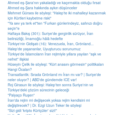
Ahmed eş-Şara'nın yakaladığı ve kaçırmakta olduğu fırsat
Ahmed eş-Şara hakkında aykırı düşünceler
Mehmet Gürses ile söyleşi: "Halep'te iki mahalleyi kazanmak
için Kürtleri kaybetme riski"
"Ya sev ya terk et"ten "Furkan günlerindeyiz, safınızı doğru
seçin"e
Haftaya Bakış (301): Suriye'de gerginlik sürüyor, İran
belirsizliği, İmamoğlu hâlâ hedefte
Türkiye'nin Gidişatı (16): Venezuela, İran, Grönland...
Halep'de yaşananlar, Uyuşturucu sorunumuz
Türkiye'de İslamcıların İran rejimiyle yıllara yayılan "aşk ve
nefret" ilişkisi
Hüseyin Çelik ile söyleşi: "Kürt anasını görmesin" politikaları
Hangi Öcalan?
Transatlantik: Sırada Grönland mı İran mı var? | Suriye'de
neler oluyor? | ABD'de gündemde ICE var!
Roj Girasun ile söyleşi: Halep'ten sonra Suriye'nin ve
Türkiye'deki çözüm sürecinin geleceği
"Palyaço Ruşen"
İran'da rejim mi değişecek yoksa rejim kendisini mi
değiştirecek? | Dr. Ezgi Uzun Teker ile söyleşi
"Sizi gidi 'kripto Kürtçüler' sizi!"