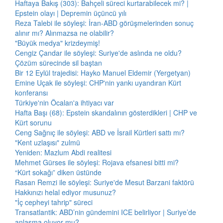
Haftaya Bakış (303): Bahçeli süreci kurtarabilecek mi? |
Epstein olayı | Depremin üçüncü yılı
Reza Talebi ile söyleşi: İran-ABD görüşmelerinden sonuç
alınır mı? Alınmazsa ne olabilir?
"Büyük medya" krizdeymiş!
Cengiz Çandar ile söyleşi: Suriye'de aslında ne oldu?
Çözüm sürecinde sil baştan
Bir 12 Eylül trajedisi: Hayko Manuel Eldemir (Yergetyan)
Emine Uçak ile söyleşi: CHP'nin yankı uyandıran Kürt
konferansı
Türkiye'nin Öcalan'a ihtiyacı var
Hafta Başı (68): Epstein skandalının gösterdikleri | CHP ve
Kürt sorunu
Ceng Sağnıç ile söyleşi: ABD ve İsrail Kürtleri sattı mı?
"Kent uzlaşısı" zulmü
Yeniden: Mazlum Abdi realitesi
Mehmet Gürses ile söyleşi: Rojava efsanesi bitti mi?
“Kürt sokağı” diken üstünde
Rasan Remzi ile söyleşi: Suriye'de Mesut Barzani faktörü
Hakkınızı helal ediyor musunuz?
"İç cepheyi tahrip" süreci
Transatlantik: ABD’nin gündemini ICE belirliyor | Suriye’de
anlaşma oluyor mu?