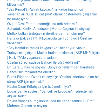
bitiyor mu?
"Bay Kemal"in "ahlak kavgası" ne kadar inandırıcı?
Yaşananları "CHP içi çatışma" olarak göstermeye çalışanlar
ne amaçlıyor?
Özgür Özel Ekrem İmamoğlu'nu terk eder mi?
Sahadaki Kimlik: Amedspor | Vahap Coşkun ile söyleşi
Mutlak butlan Erdoğan'ın derdine derman olur mu?
Haftaya Bakış (317): Kılıçdaroğlu geri dönüyor | Özel ne
yapacak?
"Bay Kemal"in "ahlak kavgası" ve "iktidar yürüyüşü"
Türkiye'nin gidişatı: Mutlak butlan beklentisi | AKP-MHP ilişkisi
| Halk TV'de yaşananların anlamı
Çözüm süreci sadece Bahçeli ile yürüyebilir mi?
Dr. Esra Elmas ile söyleşi: Dünya örneklerinden hareketle
Bahçeli'nin mekanizma önerileri
Burak Bilgehan Özpek ile söyleşi: "Öcalan’ı merkeze alan bir
süreç AKP için çok riskli"
Rasim Ozan Kütahyalı için üzülmeli miyiz?
Edgar Şar ile söyleşi: "Bahçeli ve Erdoğan'ın süreçte risk
algıları farklı"
Devlet Bahçeli süreç konusunda ne kadar samimi? | Prof.
Mehmet Gürses ile söyleşi