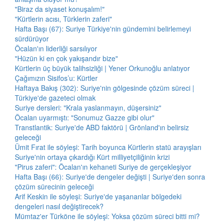
"Biraz da siyaset konuşalım!"
"Kürtlerin acısı, Türklerin zaferi"
Hafta Başı (67): Suriye Türkiye'nin gündemini belirlemeyi
sürdürüyor
Öcalan'ın liderliği sarsılıyor
"Hüzün ki en çok yakışandır bize"
Kürtlerin üç büyük talihsizliği | Yener Orkunoğlu anlatıyor
Çağımızın Sisifos’u: Kürtler
Haftaya Bakış (302): Suriye'nin gölgesinde çözüm süreci |
Türkiye'de gazeteci olmak
Suriye dersleri: "Krala yaslanmayın, düşersiniz"
Öcalan uyarmıştı: "Sonumuz Gazze gibi olur"
Transtlantik: Suriye'de ABD faktörü | Grönland'ın belirsiz
geleceği
Ümit Fırat ile söyleşi: Tarih boyunca Kürtlerin statü arayışları
Suriye'nin ortaya çıkardığı Kürt milliyetçiliğinin krizi
"Pirus zaferi": Öcalan'ın kehaneti Suriye de gerçekleşiyor
Hafta Başı (66): Suriye'de dengeler değişti | Suriye'den sonra
çözüm sürecinin geleceği
Arif Keskin ile söyleşi: Suriye'de yaşananlar bölgedeki
dengeleri nasıl değiştirecek?
Mümtaz'er Türköne ile söyleşi: Yoksa çözüm süreci bitti mi?