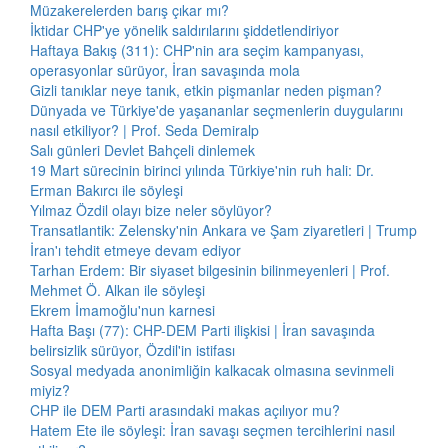
Müzakerelerden barış çıkar mı?
İktidar CHP'ye yönelik saldırılarını şiddetlendiriyor
Haftaya Bakış (311): CHP'nin ara seçim kampanyası,
operasyonlar sürüyor, İran savaşında mola
Gizli tanıklar neye tanık, etkin pişmanlar neden pişman?
Dünyada ve Türkiye'de yaşananlar seçmenlerin duygularını
nasıl etkiliyor? | Prof. Seda Demiralp
Salı günleri Devlet Bahçeli dinlemek
19 Mart sürecinin birinci yılında Türkiye'nin ruh hali: Dr.
Erman Bakırcı ile söyleşi
Yılmaz Özdil olayı bize neler söylüyor?
Transatlantik: Zelensky'nin Ankara ve Şam ziyaretleri | Trump
İran'ı tehdit etmeye devam ediyor
Tarhan Erdem: Bir siyaset bilgesinin bilinmeyenleri | Prof.
Mehmet Ö. Alkan ile söyleşi
Ekrem İmamoğlu'nun karnesi
Hafta Başı (77): CHP-DEM Parti ilişkisi | İran savaşında
belirsizlik sürüyor, Özdil'in istifası
Sosyal medyada anonimliğin kalkacak olmasına sevinmeli
miyiz?
CHP ile DEM Parti arasındaki makas açılıyor mu?
Hatem Ete ile söyleşi: İran savaşı seçmen tercihlerini nasıl