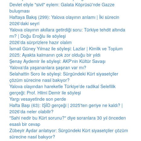
Devlet eliyle "sivil" eylem: Galata Köprüsü'nde Gazze
buluşması
Haftaya Bakış (299): Yalova olayının anlamı | İki sürecin
2026'daki seyri
Yalova olayının akıllara getirdiği soru: Türkiye tehdit altında
mı? | Doğu Eroğlu ile söyleşi
2026'da sürprizlere hazır olalım
İsmail Güney Yılmaz ile söyleşi: Lazlar | Kimlik ve Toplum
2025: Ayakta kalmanın çok zor olduğu bir yıldı
Şenay Aydemir ile söyleşi: AKP'nin Kültür Savaşı
Yalova'da yaşananlara şaşıran var mı?
Selahattin Soro ile söyleşi: Sürgündeki Kürt siyasetçiler
çözüm sürecine nasıl bakıyor?
Yalova olayından hareketle Türkiye'de radikal Selefilik
gerçeği: Prof. Hilmi Demir ile söyleşi
Yargı vesayetinde son perde
Hafta Başı (63): IŞİD gerçeği | 2025'ten geriye ne kaldı? |
2026'da neler olabilir?
"Sahi nedir bu Kürt sorunu?" diye soranlara 30 yıl önceden
esaslı bir cevap
Zübeyir Aydar anlatıyor: Sürgündeki Kürt siyasetçiler çözüm
sürecine nasıl bakıyor?