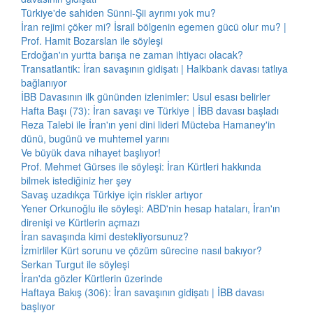
Türkiye'de sahiden Sünni-Şii ayrımı yok mu?
İran rejimi çöker mi? İsrail bölgenin egemen gücü olur mu? |
Prof. Hamit Bozarslan ile söyleşi
Erdoğan'ın yurtta barışa ne zaman ihtiyacı olacak?
Transatlantik: İran savaşının gidişatı | Halkbank davası tatlıya
bağlanıyor
İBB Davasının ilk gününden izlenimler: Usul esası belirler
Hafta Başı (73): İran savaşı ve Türkiye | İBB davası başladı
Reza Talebi ile İran'ın yeni dini lideri Mücteba Hamaney'in
dünü, bugünü ve muhtemel yarını
Ve büyük dava nihayet başlıyor!
Prof. Mehmet Gürses ile söyleşi: İran Kürtleri hakkında
bilmek istediğiniz her şey
Savaş uzadıkça Türkiye için riskler artıyor
Yener Orkunoğlu ile söyleşi: ABD'nin hesap hataları, İran'ın
direnişi ve Kürtlerin açmazı
İran savaşında kimi destekliyorsunuz?
İzmirliler Kürt sorunu ve çözüm sürecine nasıl bakıyor?
Serkan Turgut ile söyleşi
İran'da gözler Kürtlerin üzerinde
Haftaya Bakış (306): İran savaşının gidişatı | İBB davası
başlıyor