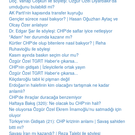
Doç. Vahap Coşkun ile söyleşi: Özgür Özel Diyarbakır'da
umduğunu bulabildi mi?
AK Parti'nin kapısında transfer kuyruğu
Gençler sürece nasıl bakıyor? | Hasan Oğuzhan Aytaç ve
Olcay Özer anlatıyor
Dr. Edgar Şar ile söyleşi: CHP'de saflar iyice netleşiyor
"Adam" her durumda kazanır mı?
Kürtler CHP'de olup bitenlere nasıl bakıyor? | Reha
Ruhavioğlu ile söyleşi
Kasım ayında baskın seçim olur mu?
Özgür Özel TGRT Haber'e çıkarsa...
CHP'nin gidişatı | İzleyicilerle ortak yayın
Özgür Özel TGRT Haber'e çıkarsa...
Kılıçdaroğlu tabii ki pişman değil
Erdoğan'ın halefinin kim olacağını tartışmak ne kadar
anlamlı?
CHP'de ihraçlar duracağa benzemiyor
Haftaya Bakış (320): Ne olacak bu CHP'nin hali?
Ne oluyorsa Özgür Özel Ekrem İmamoğlu'nu satmadığı için
oluyor
Türkiye'nin Gidişatı (21): CHP krizinin anlamı | Savaş sahiden
bitti mi?
Savaşı İran mı kazandı? | Reza Talebi ile söyleşi