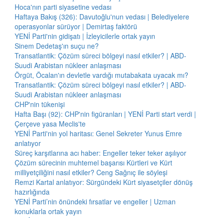
Hoca'nın parti siyasetine vedası
Haftaya Bakış (326): Davutoğlu'nun vedası | Belediyelere
operasyonlar sürüyor | Demirtaş faktörü
YENİ Parti'nin gidişatı | İzleyicilerle ortak yayın
Sinem Dedetaş'ın suçu ne?
Transatlantik: Çözüm süreci bölgeyi nasıl etkiler? | ABD-
Suudi Arabistan nükleer anlaşması
Örgüt, Öcalan'ın devletle vardığı mutabakata uyacak mı?
Transatlantik: Çözüm süreci bölgeyi nasıl etkiler? | ABD-
Suudi Arabistan nükleer anlaşması
CHP'nin tükenişi
Hafta Başı (92): CHP'nin figüranları | YENİ Parti start verdi |
Çerçeve yasa Meclis'te
YENİ Parti'nin yol haritası: Genel Sekreter Yunus Emre
anlatıyor
Süreç karşıtlarına acı haber: Engeller teker teker aşılıyor
Çözüm sürecinin muhtemel başarısı Kürtleri ve Kürt
milliyetçiliğini nasıl etkiler? Ceng Sağnıç ile söyleşi
Remzi Kartal anlatıyor: Sürgündeki Kürt siyasetçiler dönüş
hazırlığında
YENİ Parti’nin önündeki fırsatlar ve engeller | Uzman
konuklarla ortak yayın