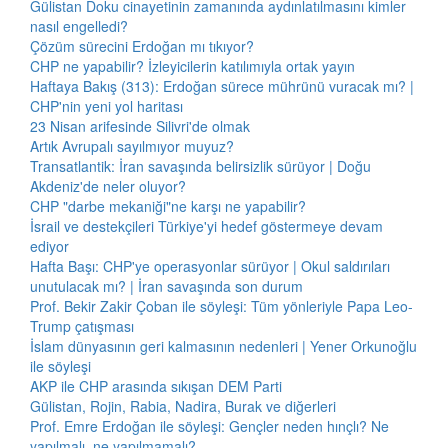
Gülistan Doku cinayetinin zamanında aydınlatılmasını kimler
nasıl engelledi?
Çözüm sürecini Erdoğan mı tıkıyor?
CHP ne yapabilir? İzleyicilerin katılımıyla ortak yayın
Haftaya Bakış (313): Erdoğan sürece mührünü vuracak mı? |
CHP'nin yeni yol haritası
23 Nisan arifesinde Silivri'de olmak
Artık Avrupalı sayılmıyor muyuz?
Transatlantik: İran savaşında belirsizlik sürüyor | Doğu
Akdeniz'de neler oluyor?
CHP "darbe mekaniği"ne karşı ne yapabilir?
İsrail ve destekçileri Türkiye'yi hedef göstermeye devam
ediyor
Hafta Başı: CHP'ye operasyonlar sürüyor | Okul saldırıları
unutulacak mı? | İran savaşında son durum
Prof. Bekir Zakir Çoban ile söyleşi: Tüm yönleriyle Papa Leo-
Trump çatışması
İslam dünyasının geri kalmasının nedenleri | Yener Orkunoğlu
ile söyleşi
AKP ile CHP arasında sıkışan DEM Parti
Gülistan, Rojin, Rabia, Nadira, Burak ve diğerleri
Prof. Emre Erdoğan ile söyleşi: Gençler neden hınçlı? Ne
yapılmalı, ne yapılmamalı?