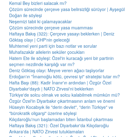
Kemal Bey bizleri salacak mı?
Çözüm sürecinde çerçeve yasa belirsizliği sürüyor | Ayşegül
Doğan ile söyleşi
Neşemizi tabii ki çalamayacaklar
Çözüm sürecinde çerçeve yasa muamması
Haftaya Bakış (322): Çerçeve yasayı beklerken | Deniz
Göktaş olayı | CHP'nin geleceği
Muhtemel yeni parti için bazı notlar ve sorular
Muhafazakâr ailelerin seküler çocukları
Hatem Ete ile söyleşi: Özel'in kuracağı yeni bir partinin
seçmen nezdinde karşılığı var mı?
Deniz Göktaş olayı: Meyve veren ağacı taşlıyorlar
Erdoğan'ın "İmamoğlu kötü, çevresi iyi" stratejisi tutar mı?
Hafta Başı (88): Kadir İnanır'ın ardından | Özgür Özel
Diyarbakır'daydı | NATO Zirvesi'ni beklerken
Türkiye'de solcu olmak ve solcu kalabilmek mümkün mü?
Özgür Özel'in Diyarbakır çıkartmasının anlam ve önemi
Hüseyin Kocabıyık ile "derin devlet", "derin Türkiye" ve
"bürokratik oligarşi" üzerine söyleşi
Kılıçdaroğlu'nun başlamadan biten İstanbul çıkartması
Haftaya Bakış (321): Özel Diyarbakır'da Kılıçdaroğlu
Ankara'da | NATO Zirvesi tutuklamaları