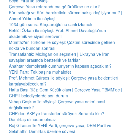
Seydi Fırat ile söyleşi
Çerçeve Yasa referanduma götürülürse ne olur?
Kürt sokağı ve Kürt hareketinin sürece bakışı değişiyor mu? |
Ahmet Yıldırım ile söyleşi
1034 gün sonra Kılıçdaroğlu’nu canlı izlemek
Behlül Özkan ile söyleşi: Prof. Ahmet Davutoğlu'nun
akademik ve siyasi serüveni
Mümtaz'er Türköne ile söyleşi: Çözüm sürecinde gelinen
nokta ve bundan sonrası
Transatlantik: Michigan ön seçimleri | Ukrayna ve İran
savaşları arasında benzerlik ve farklar
Anahtar "demokratik cumhuriyet"in kapısını açacak mı?
YENİ Parti: Tek başına muhalefet
Prof. Mehmet Gürses ile söyleşi: Çerçeve yasa beklentileri
karşılayabilecek mi?
Hafta Başı (93): Cem Küçük olayı | Çerçeve Yasa TBMM'de |
CHP'li belediyelerde son durum
Vahap Coşkun ile söyleşi: Çerçeve yasa neleri nasıl
değiştirecek?
CHP'den AKP'ye transferler sürüyor: Sorumlu kim?
Demirtaş olmadan olmaz
Roj Girasun ile YENİ Parti, çerçeve yasa, DEM Parti ve
Selahattin Demirtaş üzerine söyleşi