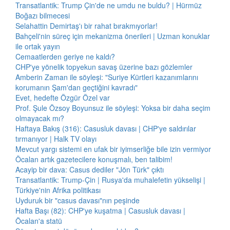
Transatlantik: Trump Çin'de ne umdu ne buldu? | Hürmüz
Boğazı bilmecesi
Selahattin Demirtaş'ı bir rahat bırakmıyorlar!
Bahçeli'nin süreç için mekanizma önerileri | Uzman konuklar
ile ortak yayın
Cemaatlerden geriye ne kaldı?
CHP'ye yönelik topyekun savaş üzerine bazı gözlemler
Amberin Zaman ile söyleşi: "Suriye Kürtleri kazanımlarını
korumanın Şam'dan geçtiğini kavradı"
Evet, hedefte Özgür Özel var
Prof. Şule Özsoy Boyunsuz ile söyleşi: Yoksa bir daha seçim
olmayacak mı?
Haftaya Bakış (316): Casusluk davası | CHP'ye saldırılar
tırmanıyor | Halk TV olayı
Mevcut yargı sistemi en ufak bir iyimserliğe bile izin vermiyor
Öcalan artık gazetecilere konuşmalı, ben talibim!
Acayip bir dava: Casus dediler "Jön Türk" çıktı
Transatlantik: Trump-Çin | Rusya'da muhalefetin yükselişi |
Türkiye'nin Afrika politikası
Uyduruk bir "casus davası"nın peşinde
Hafta Başı (82): CHP'ye kuşatma | Casusluk davası |
Öcalan'a statü