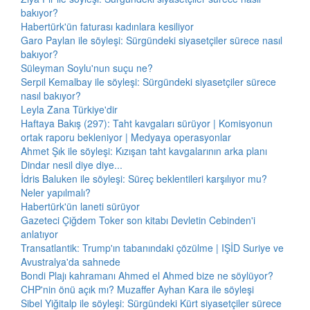
bakıyor?
Habertürk'ün faturası kadınlara kesiliyor
Garo Paylan ile söyleşi: Sürgündeki siyasetçiler sürece nasıl
bakıyor?
Süleyman Soylu'nun suçu ne?
Serpil Kemalbay ile söyleşi: Sürgündeki siyasetçiler sürece
nasıl bakıyor?
Leyla Zana Türkiye'dir
Haftaya Bakış (297): Taht kavgaları sürüyor | Komisyonun
ortak raporu bekleniyor | Medyaya operasyonlar
Ahmet Şık ile söyleşi: Kızışan taht kavgalarının arka planı
Dindar nesil diye diye...
İdris Baluken ile söyleşi: Süreç beklentileri karşılıyor mu?
Neler yapılmalı?
Habertürk'ün laneti sürüyor
Gazeteci Çiğdem Toker son kitabı Devletin Cebinden'i
anlatıyor
Transatlantik: Trump'ın tabanındaki çözülme | IŞİD Suriye ve
Avustralya'da sahnede
Bondi Plajı kahramanı Ahmed el Ahmed bize ne söylüyor?
CHP'nin önü açık mı? Muzaffer Ayhan Kara ile söyleşi
Sibel Yiğitalp ile söyleşi: Sürgündeki Kürt siyasetçiler sürece