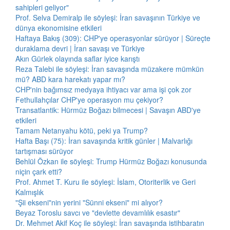
sahipleri geliyor"
Prof. Selva Demiralp ile söyleşi: İran savaşının Türkiye ve
dünya ekonomisine etkileri
Haftaya Bakış (309): CHP'ye operasyonlar sürüyor | Süreçte
duraklama devri | İran savaşı ve Türkiye
Akın Gürlek olayında saflar iyice karıştı
Reza Talebi ile söyleşi: İran savaşında müzakere mümkün
mü? ABD kara harekatı yapar mı?
CHP'nin bağımsız medyaya ihtiyacı var ama işi çok zor
Fethullahçılar CHP'ye operasyon mu çekiyor?
Transatlantik: Hürmüz Boğazı bilmecesi | Savaşın ABD'ye
etkileri
Tamam Netanyahu kötü, peki ya Trump?
Hafta Başı (75): İran savaşında kritik günler | Malvarlığı
tartışması sürüyor
Behlül Özkan ile söyleşi: Trump Hürmüz Boğazı konusunda
niçin çark etti?
Prof. Ahmet T. Kuru ile söyleşi: İslam, Otoriterlik ve Geri
Kalmışlık
"Şii ekseni"nin yerini "Sünni ekseni" mi alıyor?
Beyaz Toroslu savcı ve "devlette devamlılık esastır"
Dr. Mehmet Akif Koç ile söyleşi: İran savaşında istihbaratın