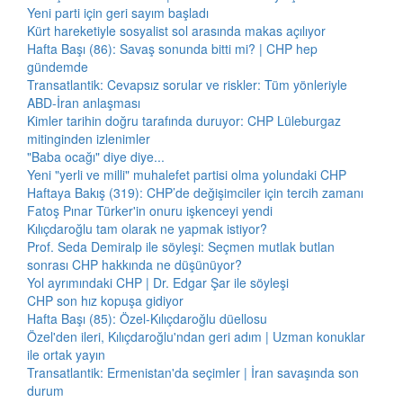
Yeni parti için geri sayım başladı
Kürt hareketiyle sosyalist sol arasında makas açılıyor
Hafta Başı (86): Savaş sonunda bitti mi? | CHP hep
gündemde
Transatlantik: Cevapsız sorular ve riskler: Tüm yönleriyle
ABD-İran anlaşması
Kimler tarihin doğru tarafında duruyor: CHP Lüleburgaz
mitinginden izlenimler
"Baba ocağı" diye diye...
Yeni "yerli ve milli" muhalefet partisi olma yolundaki CHP
Haftaya Bakış (319): CHP’de değişimciler için tercih zamanı
Fatoş Pınar Türker'in onuru işkenceyi yendi
Kılıçdaroğlu tam olarak ne yapmak istiyor?
Prof. Seda Demiralp ile söyleşi: Seçmen mutlak butlan
sonrası CHP hakkında ne düşünüyor?
Yol ayrımındaki CHP | Dr. Edgar Şar ile söyleşi
CHP son hız kopuşa gidiyor
Hafta Başı (85): Özel-Kılıçdaroğlu düellosu
Özel'den ileri, Kılıçdaroğlu'ndan geri adım | Uzman konuklar
ile ortak yayın
Transatlantik: Ermenistan'da seçimler | İran savaşında son
durum