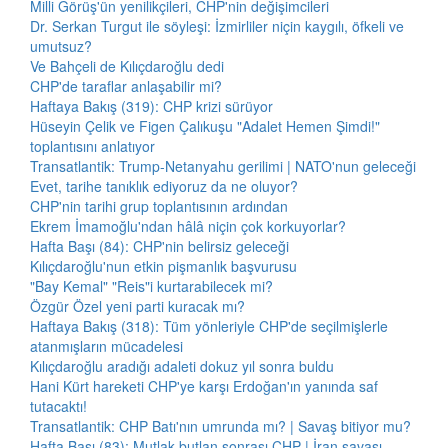
Milli Görüş'ün yenilikçileri, CHP'nin değişimcileri
Dr. Serkan Turgut ile söyleşi: İzmirliler niçin kaygılı, öfkeli ve
umutsuz?
Ve Bahçeli de Kılıçdaroğlu dedi
CHP'de taraflar anlaşabilir mi?
Haftaya Bakış (319): CHP krizi sürüyor
Hüseyin Çelik ve Figen Çalıkuşu "Adalet Hemen Şimdi!"
toplantısını anlatıyor
Transatlantik: Trump-Netanyahu gerilimi | NATO'nun geleceği
Evet, tarihe tanıklık ediyoruz da ne oluyor?
CHP'nin tarihi grup toplantısının ardından
Ekrem İmamoğlu'ndan hâlâ niçin çok korkuyorlar?
Hafta Başı (84): CHP'nin belirsiz geleceği
Kılıçdaroğlu'nun etkin pişmanlık başvurusu
"Bay Kemal" "Reis"i kurtarabilecek mi?
Özgür Özel yeni parti kuracak mı?
Haftaya Bakış (318): Tüm yönleriyle CHP'de seçilmişlerle
atanmışların mücadelesi
Kılıçdaroğlu aradığı adaleti dokuz yıl sonra buldu
Hani Kürt hareketi CHP'ye karşı Erdoğan'ın yanında saf
tutacaktı!
Transatlantik: CHP Batı'nın umrunda mı? | Savaş bitiyor mu?
Hafta Başı (83): Mutlak butlan sonrası CHP | İran savaşı