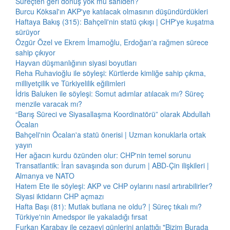
Süreçten geri dönüş yok mu sahiden?
Burcu Köksal'ın AKP'ye katılacak olmasının düşündürdükleri
Haftaya Bakış (315): Bahçeli'nin statü çıkışı | CHP'ye kuşatma
sürüyor
Özgür Özel ve Ekrem İmamoğlu, Erdoğan'a rağmen sürece
sahip çıkıyor
Hayvan düşmanlığının siyasi boyutları
Reha Ruhavioğlu ile söyleşi: Kürtlerde kimliğe sahip çıkma,
milliyetçilik ve Türkiyelilik eğilimleri
İdris Baluken ile söyleşi: Somut adımlar atılacak mı? Süreç
menzile varacak mı?
“Barış Süreci ve Siyasallaşma Koordinatörü” olarak Abdullah
Öcalan
Bahçeli'nin Öcalan'a statü önerisi | Uzman konuklarla ortak
yayın
Her ağacın kurdu özünden olur: CHP'nin temel sorunu
Transatlantik: İran savaşında son durum | ABD-Çin ilişkileri |
Almanya ve NATO
Hatem Ete ile söyleşi: AKP ve CHP oylarını nasıl artırabilirler?
Siyasi iktidarın CHP açmazı
Hafta Başı (81): Mutlak butlana ne oldu? | Süreç tıkalı mı?
Türkiye'nin Amedspor ile yakaladığı fırsat
Furkan Karabay ile cezaevi günlerini anlattığı "Bizim Burada