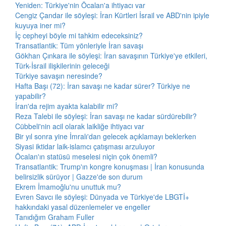
Yeniden: Türkiye'nin Öcalan'a ihtiyacı var
Cengiz Çandar ile söyleşi: İran Kürtleri İsrail ve ABD'nin ipiyle
kuyuya iner mi?
İç cepheyi böyle mi tahkim edeceksiniz?
Transatlantik: Tüm yönleriyle İran savaşı
Gökhan Çınkara ile söyleşi: İran savaşının Türkiye'ye etkileri,
Türk-İsrail ilişkilerinin geleceği
Türkiye savaşın neresinde?
Hafta Başı (72): İran savaşı ne kadar sürer? Türkiye ne
yapabilir?
İran'da rejim ayakta kalabilir mi?
Reza Talebi ile söyleşi: İran savaşı ne kadar sürdürebilir?
Cübbeli'nin acil olarak laikliğe ihtiyacı var
Bir yıl sonra yine İmralı'dan gelecek açıklamayı beklerken
Siyasi iktidar laik-islamcı çatışması arzuluyor
Öcalan'ın statüsü meselesi niçin çok önemli?
Transatlantik: Trump'ın kongre konuşması | İran konusunda
belirsizlik sürüyor | Gazze'de son durum
Ekrem İmamoğlu'nu unuttuk mu?
Evren Savcı ile söyleşi: Dünyada ve Türkiye'de LBGTİ+
hakkındaki yasal düzenlemeler ve engeller
Tanıdığım Graham Fuller