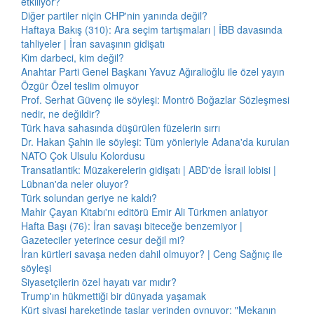
etkiliyor?
Diğer partiler niçin CHP'nin yanında değil?
Haftaya Bakış (310): Ara seçim tartışmaları | İBB davasında
tahliyeler | İran savaşının gidişatı
Kim darbeci, kim değil?
Anahtar Parti Genel Başkanı Yavuz Ağıralioğlu ile özel yayın
Özgür Özel teslim olmuyor
Prof. Serhat Güvenç ile söyleşi: Montrö Boğazlar Sözleşmesi
nedir, ne değildir?
Türk hava sahasında düşürülen füzelerin sırrı
Dr. Hakan Şahin ile söyleşi: Tüm yönleriyle Adana'da kurulan
NATO Çok Ulsulu Kolordusu
Transatlantik: Müzakerelerin gidişatı | ABD'de İsrail lobisi |
Lübnan'da neler oluyor?
Türk solundan geriye ne kaldı?
Mahir Çayan Kitabı'nı editörü Emir Ali Türkmen anlatıyor
Hafta Başı (76): İran savaşı biteceğe benzemiyor |
Gazeteciler yeterince cesur değil mi?
İran kürtleri savaşa neden dahil olmuyor? | Ceng Sağnıç ile
söyleşi
Siyasetçilerin özel hayatı var mıdır?
Trump'ın hükmettiği bir dünyada yaşamak
Kürt siyasi hareketinde taşlar yerinden oynuyor: "Mekanın