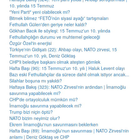
10. yılında 15 Temmuz
"Yeni Parti" yeni olabilecek mi?
Bitmek bilmez “FETÖ’nün siyasi ayağı” tartışmaları
Fethullah Gülen'den geriye neler kaldı?
Gökhan Bacık ile söyleşi: 15 Temmuz'un 10. yılında
Fethullahçılığın durumu ve muhtemel geleceği
Özgür Özel'in enerjisi
Türkiye'nin Gidişatı (22): Ahbap olayı, NATO zirvesi, 15
Temmuz'un 10. yılı, Deniz Göktaş
CHP'li belediye başkanı olmak ateşten gömlek
Hafta Başı (90): 15 Temmuz'un 10. yılı | Haluk Levent olayı
Bazı eski Fethullahçılar da sürece dahil olmak istiyor ancak...
Silahlar boşuna mı yakıldı?
Haftaya Bakış (323): NATO Zirvesi'nin ardından | İmamoğlu
savunma yapabilecek mi?
CHP'de ortayolculuk mümkün mü?
İmamoğlu savunma yapabilecek mi?
Trump bizi niçin öptü?
NATO bizim neyimiz olur?
Ekrem İmamoğlu'nun savunmasını beklerken
Hafta Başı (89): İmamoğlu'nun savunması | NATO Zirvesi'nin
anlamı | Deniz Göktaş ve CHP