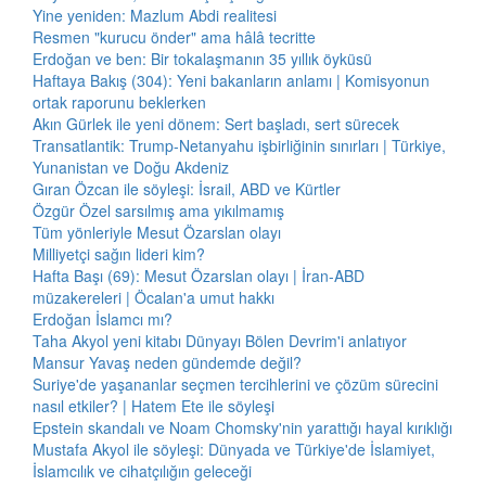
Yine yeniden: Mazlum Abdi realitesi
Resmen "kurucu önder" ama hâlâ tecritte
Erdoğan ve ben: Bir tokalaşmanın 35 yıllık öyküsü
Haftaya Bakış (304): Yeni bakanların anlamı | Komisyonun
ortak raporunu beklerken
Akın Gürlek ile yeni dönem: Sert başladı, sert sürecek
Transatlantik: Trump-Netanyahu işbirliğinin sınırları | Türkiye,
Yunanistan ve Doğu Akdeniz
Gıran Özcan ile söyleşi: İsrail, ABD ve Kürtler
Özgür Özel sarsılmış ama yıkılmamış
Tüm yönleriyle Mesut Özarslan olayı
Milliyetçi sağın lideri kim?
Hafta Başı (69): Mesut Özarslan olayı | İran-ABD
müzakereleri | Öcalan'a umut hakkı
Erdoğan İslamcı mı?
Taha Akyol yeni kitabı Dünyayı Bölen Devrim'i anlatıyor
Mansur Yavaş neden gündemde değil?
Suriye'de yaşananlar seçmen tercihlerini ve çözüm sürecini
nasıl etkiler? | Hatem Ete ile söyleşi
Epstein skandalı ve Noam Chomsky'nin yarattığı hayal kırıklığı
Mustafa Akyol ile söyleşi: Dünyada ve Türkiye'de İslamiyet,
İslamcılık ve cihatçılığın geleceği