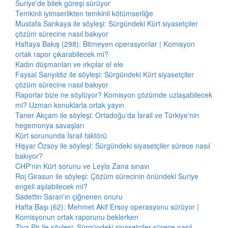
Suriye'de bilek güreşi sürüyor
Temkinli iyimserlikten temkinli kötümserliğe
Mustafa Sarıkaya ile söyleşi: Sürgündeki Kürt siyasetçiler
çözüm sürecine nasıl bakıyor
Haftaya Bakış (298): Bitmeyen operasyonlar | Komisyon
ortak rapor çıkarabilecek mi?
Kadın düşmanları ve ırkçılar el ele
Faysal Sarıyıldız ile söyleşi: Sürgündeki Kürt siyasetçiler
çözüm sürecine nasıl bakıyor
Raporlar bize ne söylüyor? Komisyon çözümde uzlaşabilecek
mi? Uzman konuklarla ortak yayın
Taner Akçam ile söyleşi: Ortadoğu'da İsrail ve Türkiye'nin
hegemonya savaşları
Kürt sorununda İsrail faktörü
Hişyar Özsoy ile söyleşi: Sürgündeki siyasetçiler sürece nasıl
bakıyor?
CHP'nin Kürt sorunu ve Leyla Zana sınavı
Roj Girasun ile söyleşi: Çözüm sürecinin önündeki Suriye
engeli aşılabilecek mi?
Sadettin Saran'ın çiğnenen onuru
Hafta Başı (62): Mehmet Akif Ersoy operasyonu sürüyor |
Komisyonun ortak raporunu beklerken
Ziya Pir ile söyleşi: Sürgündeki siyasetçiler sürece nasıl