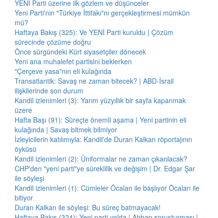
YENİ Parti üzerine ilk gözlem ve düşünceler
Yeni Parti'nin "Türkiye İttifakı"nı gerçekleştirmesi mümkün
mü?
Haftaya Bakış (325): Ve YENİ Parti kuruldu | Çözüm
sürecinde çözüme doğru
Önce sürgündeki Kürt siyasetçiler dönecek
Yeni ana muhalefet partisini beklerken
"Çerçeve yasa"nın eli kulağında
Transatlantik: Savaş ne zaman bitecek? | ABD-İsrail
ilişkilerinde son durum
Kandil izlenimleri (3): Yarım yüzyıllık bir sayfa kapanmak
üzere
Hafta Başı (91): Süreçte önemli aşama | Yeni partinin eli
kulağında | Savaş bitmek bilmiyor
İzleyicilerin katılımıyla: Kandil'de Duran Kalkan röportajının
öyküsü
Kandil izlenimleri (2): Üniformalar ne zaman çıkarılacak?
CHP'den "yeni parti"ye süreklilik ve değişim | Dr. Edgar Şar
ile söyleşi
Kandil izlenimleri (1): Cümleler Öcalan ile başlıyor Öcalan ile
bitiyor
Duran Kalkan ile söyleşi: Bu süreç batmayacak!
Haftaya Bakış (324): Yeni parti yolda | Ahbap soruşturması |