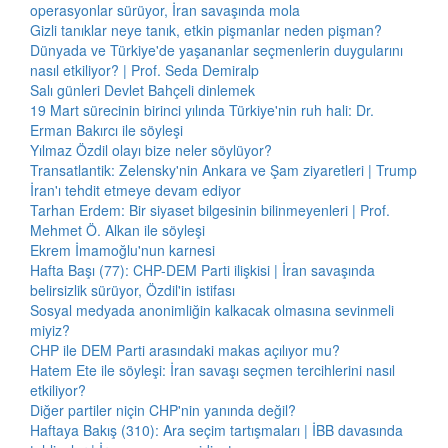
operasyonlar sürüyor, İran savaşında mola
Gizli tanıklar neye tanık, etkin pişmanlar neden pişman?
Dünyada ve Türkiye'de yaşananlar seçmenlerin duygularını
nasıl etkiliyor? | Prof. Seda Demiralp
Salı günleri Devlet Bahçeli dinlemek
19 Mart sürecinin birinci yılında Türkiye'nin ruh hali: Dr.
Erman Bakırcı ile söyleşi
Yılmaz Özdil olayı bize neler söylüyor?
Transatlantik: Zelensky'nin Ankara ve Şam ziyaretleri | Trump
İran'ı tehdit etmeye devam ediyor
Tarhan Erdem: Bir siyaset bilgesinin bilinmeyenleri | Prof.
Mehmet Ö. Alkan ile söyleşi
Ekrem İmamoğlu'nun karnesi
Hafta Başı (77): CHP-DEM Parti ilişkisi | İran savaşında
belirsizlik sürüyor, Özdil'in istifası
Sosyal medyada anonimliğin kalkacak olmasına sevinmeli
miyiz?
CHP ile DEM Parti arasındaki makas açılıyor mu?
Hatem Ete ile söyleşi: İran savaşı seçmen tercihlerini nasıl
etkiliyor?
Diğer partiler niçin CHP'nin yanında değil?
Haftaya Bakış (310): Ara seçim tartışmaları | İBB davasında