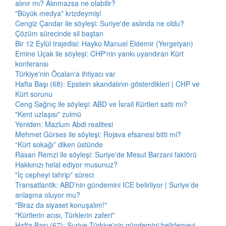
alınır mı? Alınmazsa ne olabilir?
"Büyük medya" krizdeymiş!
Cengiz Çandar ile söyleşi: Suriye'de aslında ne oldu?
Çözüm sürecinde sil baştan
Bir 12 Eylül trajedisi: Hayko Manuel Eldemir (Yergetyan)
Emine Uçak ile söyleşi: CHP'nin yankı uyandıran Kürt
konferansı
Türkiye'nin Öcalan'a ihtiyacı var
Hafta Başı (68): Epstein skandalının gösterdikleri | CHP ve
Kürt sorunu
Ceng Sağnıç ile söyleşi: ABD ve İsrail Kürtleri sattı mı?
"Kent uzlaşısı" zulmü
Yeniden: Mazlum Abdi realitesi
Mehmet Gürses ile söyleşi: Rojava efsanesi bitti mi?
“Kürt sokağı” diken üstünde
Rasan Remzi ile söyleşi: Suriye'de Mesut Barzani faktörü
Hakkınızı helal ediyor musunuz?
"İç cepheyi tahrip" süreci
Transatlantik: ABD’nin gündemini ICE belirliyor | Suriye’de
anlaşma oluyor mu?
"Biraz da siyaset konuşalım!"
"Kürtlerin acısı, Türklerin zaferi"
Hafta Başı (67): Suriye Türkiye'nin gündemini belirlemeyi