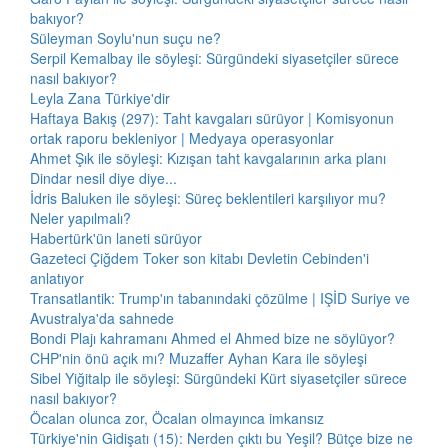
bakıyor?
Süleyman Soylu'nun suçu ne?
Serpil Kemalbay ile söyleşi: Sürgündeki siyasetçiler sürece
nasıl bakıyor?
Leyla Zana Türkiye'dir
Haftaya Bakış (297): Taht kavgaları sürüyor | Komisyonun
ortak raporu bekleniyor | Medyaya operasyonlar
Ahmet Şık ile söyleşi: Kızışan taht kavgalarının arka planı
Dindar nesil diye diye...
İdris Baluken ile söyleşi: Süreç beklentileri karşılıyor mu?
Neler yapılmalı?
Habertürk'ün laneti sürüyor
Gazeteci Çiğdem Toker son kitabı Devletin Cebinden'i
anlatıyor
Transatlantik: Trump'ın tabanındaki çözülme | IŞİD Suriye ve
Avustralya'da sahnede
Bondi Plajı kahramanı Ahmed el Ahmed bize ne söylüyor?
CHP'nin önü açık mı? Muzaffer Ayhan Kara ile söyleşi
Sibel Yiğitalp ile söyleşi: Sürgündeki Kürt siyasetçiler sürece
nasıl bakıyor?
Öcalan olunca zor, Öcalan olmayınca imkansız
Türkiye'nin Gidişatı (15): Nerden çıktı bu Yeşil? Bütçe bize ne