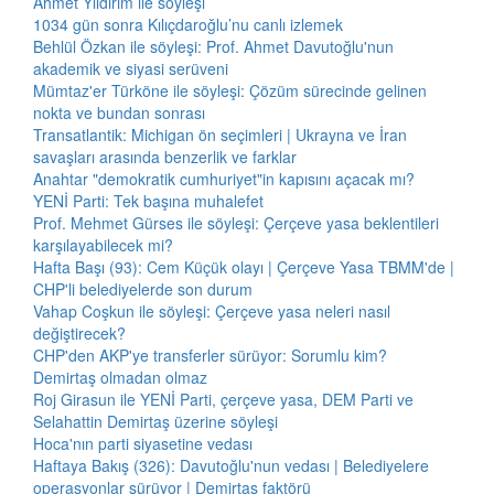
Ahmet Yıldırım ile söyleşi
1034 gün sonra Kılıçdaroğlu’nu canlı izlemek
Behlül Özkan ile söyleşi: Prof. Ahmet Davutoğlu'nun
akademik ve siyasi serüveni
Mümtaz'er Türköne ile söyleşi: Çözüm sürecinde gelinen
nokta ve bundan sonrası
Transatlantik: Michigan ön seçimleri | Ukrayna ve İran
savaşları arasında benzerlik ve farklar
Anahtar "demokratik cumhuriyet"in kapısını açacak mı?
YENİ Parti: Tek başına muhalefet
Prof. Mehmet Gürses ile söyleşi: Çerçeve yasa beklentileri
karşılayabilecek mi?
Hafta Başı (93): Cem Küçük olayı | Çerçeve Yasa TBMM'de |
CHP'li belediyelerde son durum
Vahap Coşkun ile söyleşi: Çerçeve yasa neleri nasıl
değiştirecek?
CHP'den AKP'ye transferler sürüyor: Sorumlu kim?
Demirtaş olmadan olmaz
Roj Girasun ile YENİ Parti, çerçeve yasa, DEM Parti ve
Selahattin Demirtaş üzerine söyleşi
Hoca'nın parti siyasetine vedası
Haftaya Bakış (326): Davutoğlu'nun vedası | Belediyelere
operasyonlar sürüyor | Demirtaş faktörü