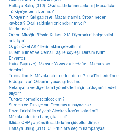
Haftaya Bakış (312): Okul saldırılarının anlamı | Macaristan
Türkiye'ye benziyor mu?
Türkiye'nin Gidişatı (19): Macaristan'da Orban neden
kaybetti? Okul saldırıları önlenebilir miydi?
Kindar nesil
Orhan Miroğlu "Posta Kutusu 213 Diyarbakır" belgeselini
anlatıyor
Özgür Özel AKP'lilerin aklını çelebilir mi
Bülent Bilmez ve Cemal Taş ile söyleşi: Dersim Kırımı
Envanteri
Hafta Başı (78): Mansur Yavaş da hedefte | Macaristan
dersleri
Transatlantik: Müzakereler neden durdu? İsrail’in hedefinde
Erdoğan var, Orban’ın yaşadığı hezimet
Netanyahu ve diğer İsrail yöneticileri niçin Erdoğan'ı hedef
alıyor?
Türkiye normalleşebilecek mi?
Sürecin ve Türkiye'nin Demirtaş'a ihtiyacı var
Reza Talebi ile söyleşi: Ateşkes İran'ın zaferi mi?
Müzakerelerden barış çıkar mı?
İktidar CHP'ye yönelik saldırılarını şiddetlendiriyor
Haftaya Bakış (311): CHP'nin ara seçim kampanyası,