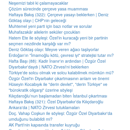
Neşemizi tabii ki çalamayacaklar
Çözüm sürecinde çerçeve yasa muamması
Haftaya Bakış (322): Çerçeve yasayı beklerken | Deniz
Göktaş olayı | CHP'nin geleceği
Muhtemel yeni parti için bazı notlar ve sorular
Muhafazakâr ailelerin seküler çocukları
Hatem Ete ile söyleşi: Özel'in kuracağı yeni bir partinin
seçmen nezdinde karşılığı var mı?
Deniz Göktaş olayı: Meyve veren ağacı taşlıyorlar
Erdoğan'ın "İmamoğlu kötü, çevresi iyi" stratejisi tutar mı?
Hafta Başı (88): Kadir İnanır'ın ardından | Özgür Özel
Diyarbakır'daydı | NATO Zirvesi'ni beklerken
Türkiye'de solcu olmak ve solcu kalabilmek mümkün mü?
Özgür Özel'in Diyarbakır çıkartmasının anlam ve önemi
Hüseyin Kocabıyık ile "derin devlet", "derin Türkiye" ve
"bürokratik oligarşi" üzerine söyleşi
Kılıçdaroğlu'nun başlamadan biten İstanbul çıkartması
Haftaya Bakış (321): Özel Diyarbakır'da Kılıçdaroğlu
Ankara'da | NATO Zirvesi tutuklamaları
Doç. Vahap Coşkun ile söyleşi: Özgür Özel Diyarbakır'da
umduğunu bulabildi mi?
AK Parti'nin kapısında transfer kuyruğu