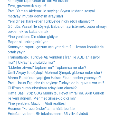
komisyon raporunun artıları ve eksileri
Evet, gazetecilik suçtur!
Prof. Yaman Akdeniz ile söyleşi: Siyasi iktidarın sosyal
medyayı mutlak denetim arayışları
Yeni dinsel hareketler Türkiye'de niçin etkili olamıyor?
Gündüz Vassaf ile söyleşi: Baba olmayı istemek, baba olmayı
beklemek ve baba olmak
Yine yeniden: Din elden gidiyor
Rapor bitti süreç sürüyor
Komisyon raporu çözüm için yeterli mi? | Uzman konuklarla
ortak yayın
Transatlantik: Türkiye-AB yeniden | İran ile ABD anlaşıyor
mu? | Ukrayna unutuldu mu?
"Liderler zirvesi" toplanır mı? Toplanırsa ne olur?
Ümit Akçay ile söyleşi: Mehmet Şimşek giderse neler olur?
Marco Rubio'nun yaptığını Hakan Fidan neden yapmıyor?
Prof. Üstün Ergüder ile söyleşi: Türkiye'de burjuvazi var mı?
CHP'nin cumhurbaşkanı adayı kim olacak?
Hafta Başı (70): SDG Münih’te, Heyet İmralı’da, Akın Gürlek
ile yeni dönem, Mehmet Şimşek gidici mi?
Yine yeniden: Mazlum Abdi realitesi
Resmen "kurucu önder" ama hâlâ tecritte
Erdoğan ve ben: Bir tokalaşmanın 35 yıllık öyküsü