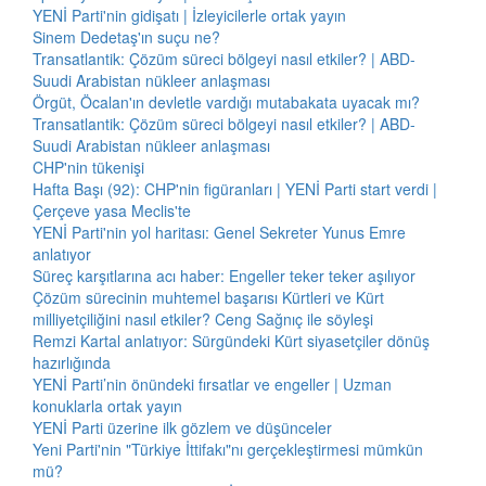
YENİ Parti'nin gidişatı | İzleyicilerle ortak yayın
Sinem Dedetaş'ın suçu ne?
Transatlantik: Çözüm süreci bölgeyi nasıl etkiler? | ABD-
Suudi Arabistan nükleer anlaşması
Örgüt, Öcalan'ın devletle vardığı mutabakata uyacak mı?
Transatlantik: Çözüm süreci bölgeyi nasıl etkiler? | ABD-
Suudi Arabistan nükleer anlaşması
CHP'nin tükenişi
Hafta Başı (92): CHP'nin figüranları | YENİ Parti start verdi |
Çerçeve yasa Meclis'te
YENİ Parti'nin yol haritası: Genel Sekreter Yunus Emre
anlatıyor
Süreç karşıtlarına acı haber: Engeller teker teker aşılıyor
Çözüm sürecinin muhtemel başarısı Kürtleri ve Kürt
milliyetçiliğini nasıl etkiler? Ceng Sağnıç ile söyleşi
Remzi Kartal anlatıyor: Sürgündeki Kürt siyasetçiler dönüş
hazırlığında
YENİ Parti’nin önündeki fırsatlar ve engeller | Uzman
konuklarla ortak yayın
YENİ Parti üzerine ilk gözlem ve düşünceler
Yeni Parti'nin "Türkiye İttifakı"nı gerçekleştirmesi mümkün
mü?