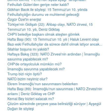
Fethullah Gülen'den geriye neler kaldı?
Gökhan Bacık ile söyleşi: 15 Temmuz'un 10. yılında
Fethullahçılığın durumu ve muhtemel geleceği
Özgür Özel'in enerjisi
Türkiye'nin Gidişatı (22): Ahbap olayı, NATO zirvesi, 15
Temmuz'un 10. yılı, Deniz Göktaş
CHP'li belediye başkanı olmak ateşten gömlek
Hafta Başı (90): 15 Temmuz'un 10. yılı | Haluk Levent olayı
Bazı eski Fethullahçılar da sürece dahil olmak istiyor ancak...
Silahlar boşuna mı yakıldı?
Haftaya Bakış (323): NATO Zirvesi'nin ardından | İmamoğlu
savunma yapabilecek mi?
CHP'de ortayolculuk mümkün mü?
İmamoğlu savunma yapabilecek mi?
Trump bizi niçin öptü?
NATO bizim neyimiz olur?
Ekrem İmamoğlu'nun savunmasını beklerken
Hafta Başı (89): İmamoğlu'nun savunması | NATO Zirvesi'nin
anlamı | Deniz Göktaş ve CHP
Kemal Bey bizleri salacak mı?
Çözüm sürecinde çerçeve yasa belirsizliği sürüyor | Ayşegül
Doğan ile söyleşi