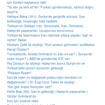
için Kürtleri kaybetme riski"
"Ya sev ya terk et"ten "Furkan günlerindeyiz, safınızı doğru
seçin"e
Haftaya Bakış (301): Suriye'de gerginlik sürüyor, İran
belirsizliği, İmamoğlu hâlâ hedefte
Türkiye'nin Gidişatı (16): Venezuela, İran, Grönland...
Halep'de yaşananlar, Uyuşturucu sorunumuz
Türkiye'de İslamcıların İran rejimiyle yıllara yayılan "aşk ve
nefret" ilişkisi
Hüseyin Çelik ile söyleşi: "Kürt anasını görmesin" politikaları
Hangi Öcalan?
Transatlantik: Sırada Grönland mı İran mı var? | Suriye'de
neler oluyor? | ABD'de gündemde ICE var!
Roj Girasun ile söyleşi: Halep'ten sonra Suriye'nin ve
Türkiye'deki çözüm sürecinin geleceği
"Palyaço Ruşen"
İran'da rejim mi değişecek yoksa rejim kendisini mi
değiştirecek? | Dr. Ezgi Uzun Teker ile söyleşi
"Sizi gidi 'kripto Kürtçüler' sizi!"
Hafta Başı (65): İran'ın geleceği | Halep'te yaşananlar |
Gözler Grönland'da
İran için üzülme vakti