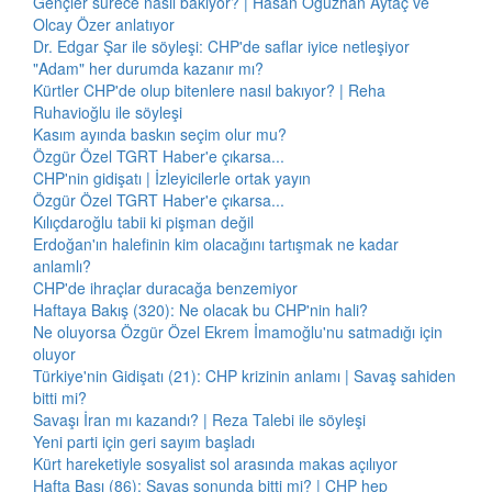
Gençler sürece nasıl bakıyor? | Hasan Oğuzhan Aytaç ve
Olcay Özer anlatıyor
Dr. Edgar Şar ile söyleşi: CHP'de saflar iyice netleşiyor
"Adam" her durumda kazanır mı?
Kürtler CHP'de olup bitenlere nasıl bakıyor? | Reha
Ruhavioğlu ile söyleşi
Kasım ayında baskın seçim olur mu?
Özgür Özel TGRT Haber'e çıkarsa...
CHP'nin gidişatı | İzleyicilerle ortak yayın
Özgür Özel TGRT Haber'e çıkarsa...
Kılıçdaroğlu tabii ki pişman değil
Erdoğan'ın halefinin kim olacağını tartışmak ne kadar
anlamlı?
CHP'de ihraçlar duracağa benzemiyor
Haftaya Bakış (320): Ne olacak bu CHP'nin hali?
Ne oluyorsa Özgür Özel Ekrem İmamoğlu'nu satmadığı için
oluyor
Türkiye'nin Gidişatı (21): CHP krizinin anlamı | Savaş sahiden
bitti mi?
Savaşı İran mı kazandı? | Reza Talebi ile söyleşi
Yeni parti için geri sayım başladı
Kürt hareketiyle sosyalist sol arasında makas açılıyor
Hafta Başı (86): Savaş sonunda bitti mi? | CHP hep