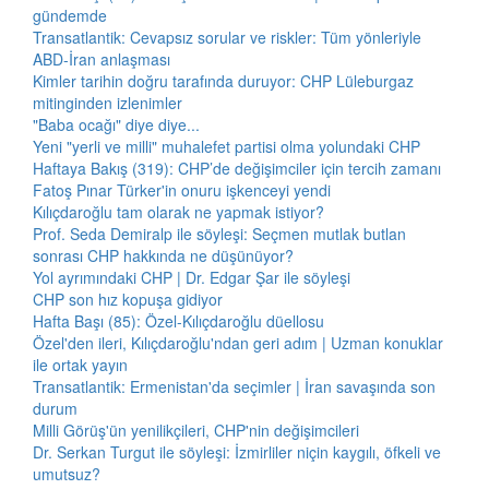
gündemde
Transatlantik: Cevapsız sorular ve riskler: Tüm yönleriyle
ABD-İran anlaşması
Kimler tarihin doğru tarafında duruyor: CHP Lüleburgaz
mitinginden izlenimler
"Baba ocağı" diye diye...
Yeni "yerli ve milli" muhalefet partisi olma yolundaki CHP
Haftaya Bakış (319): CHP’de değişimciler için tercih zamanı
Fatoş Pınar Türker'in onuru işkenceyi yendi
Kılıçdaroğlu tam olarak ne yapmak istiyor?
Prof. Seda Demiralp ile söyleşi: Seçmen mutlak butlan
sonrası CHP hakkında ne düşünüyor?
Yol ayrımındaki CHP | Dr. Edgar Şar ile söyleşi
CHP son hız kopuşa gidiyor
Hafta Başı (85): Özel-Kılıçdaroğlu düellosu
Özel'den ileri, Kılıçdaroğlu'ndan geri adım | Uzman konuklar
ile ortak yayın
Transatlantik: Ermenistan'da seçimler | İran savaşında son
durum
Milli Görüş'ün yenilikçileri, CHP'nin değişimcileri
Dr. Serkan Turgut ile söyleşi: İzmirliler niçin kaygılı, öfkeli ve
umutsuz?