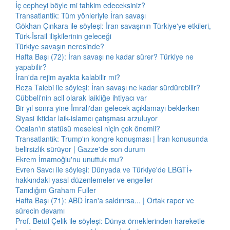
İç cepheyi böyle mi tahkim edeceksiniz?
Transatlantik: Tüm yönleriyle İran savaşı
Gökhan Çınkara ile söyleşi: İran savaşının Türkiye'ye etkileri,
Türk-İsrail ilişkilerinin geleceği
Türkiye savaşın neresinde?
Hafta Başı (72): İran savaşı ne kadar sürer? Türkiye ne
yapabilir?
İran'da rejim ayakta kalabilir mi?
Reza Talebi ile söyleşi: İran savaşı ne kadar sürdürebilir?
Cübbeli'nin acil olarak laikliğe ihtiyacı var
Bir yıl sonra yine İmralı'dan gelecek açıklamayı beklerken
Siyasi iktidar laik-islamcı çatışması arzuluyor
Öcalan'ın statüsü meselesi niçin çok önemli?
Transatlantik: Trump'ın kongre konuşması | İran konusunda
belirsizlik sürüyor | Gazze'de son durum
Ekrem İmamoğlu'nu unuttuk mu?
Evren Savcı ile söyleşi: Dünyada ve Türkiye'de LBGTİ+
hakkındaki yasal düzenlemeler ve engeller
Tanıdığım Graham Fuller
Hafta Başı (71): ABD İran'a saldırırsa... | Ortak rapor ve
sürecin devamı
Prof. Betül Çelik ile söyleşi: Dünya örneklerinden hareketle