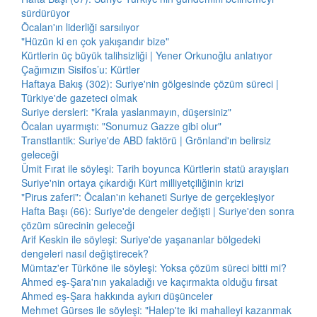
sürdürüyor
Öcalan'ın liderliği sarsılıyor
"Hüzün ki en çok yakışandır bize"
Kürtlerin üç büyük talihsizliği | Yener Orkunoğlu anlatıyor
Çağımızın Sisifos’u: Kürtler
Haftaya Bakış (302): Suriye'nin gölgesinde çözüm süreci |
Türkiye'de gazeteci olmak
Suriye dersleri: "Krala yaslanmayın, düşersiniz"
Öcalan uyarmıştı: "Sonumuz Gazze gibi olur"
Transtlantik: Suriye'de ABD faktörü | Grönland'ın belirsiz
geleceği
Ümit Fırat ile söyleşi: Tarih boyunca Kürtlerin statü arayışları
Suriye'nin ortaya çıkardığı Kürt milliyetçiliğinin krizi
"Pirus zaferi": Öcalan'ın kehaneti Suriye de gerçekleşiyor
Hafta Başı (66): Suriye'de dengeler değişti | Suriye'den sonra
çözüm sürecinin geleceği
Arif Keskin ile söyleşi: Suriye'de yaşananlar bölgedeki
dengeleri nasıl değiştirecek?
Mümtaz'er Türköne ile söyleşi: Yoksa çözüm süreci bitti mi?
Ahmed eş-Şara'nın yakaladığı ve kaçırmakta olduğu fırsat
Ahmed eş-Şara hakkında aykırı düşünceler
Mehmet Gürses ile söyleşi: "Halep'te iki mahalleyi kazanmak