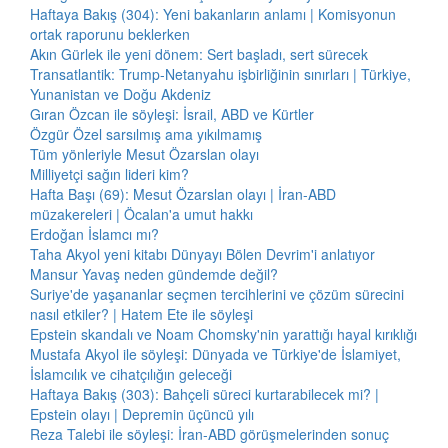
Haftaya Bakış (304): Yeni bakanların anlamı | Komisyonun
ortak raporunu beklerken
Akın Gürlek ile yeni dönem: Sert başladı, sert sürecek
Transatlantik: Trump-Netanyahu işbirliğinin sınırları | Türkiye,
Yunanistan ve Doğu Akdeniz
Gıran Özcan ile söyleşi: İsrail, ABD ve Kürtler
Özgür Özel sarsılmış ama yıkılmamış
Tüm yönleriyle Mesut Özarslan olayı
Milliyetçi sağın lideri kim?
Hafta Başı (69): Mesut Özarslan olayı | İran-ABD
müzakereleri | Öcalan'a umut hakkı
Erdoğan İslamcı mı?
Taha Akyol yeni kitabı Dünyayı Bölen Devrim'i anlatıyor
Mansur Yavaş neden gündemde değil?
Suriye'de yaşananlar seçmen tercihlerini ve çözüm sürecini
nasıl etkiler? | Hatem Ete ile söyleşi
Epstein skandalı ve Noam Chomsky'nin yarattığı hayal kırıklığı
Mustafa Akyol ile söyleşi: Dünyada ve Türkiye'de İslamiyet,
İslamcılık ve cihatçılığın geleceği
Haftaya Bakış (303): Bahçeli süreci kurtarabilecek mi? |
Epstein olayı | Depremin üçüncü yılı
Reza Talebi ile söyleşi: İran-ABD görüşmelerinden sonuç