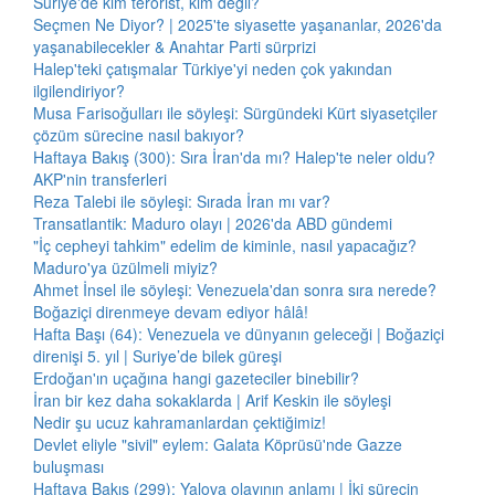
Suriye'de kim terörist, kim değil?
Seçmen Ne Diyor? | 2025'te siyasette yaşananlar, 2026'da
yaşanabilecekler & Anahtar Parti sürprizi
Halep'teki çatışmalar Türkiye'yi neden çok yakından
ilgilendiriyor?
Musa Farisoğulları ile söyleşi: Sürgündeki Kürt siyasetçiler
çözüm sürecine nasıl bakıyor?
Haftaya Bakış (300): Sıra İran'da mı? Halep'te neler oldu?
AKP'nin transferleri
Reza Talebi ile söyleşi: Sırada İran mı var?
Transatlantik: Maduro olayı | 2026'da ABD gündemi
"İç cepheyi tahkim" edelim de kiminle, nasıl yapacağız?
Maduro'ya üzülmeli miyiz?
Ahmet İnsel ile söyleşi: Venezuela'dan sonra sıra nerede?
Boğaziçi direnmeye devam ediyor hâlâ!
Hafta Başı (64): Venezuela ve dünyanın geleceği | Boğaziçi
direnişi 5. yıl | Suriye’de bilek güreşi
Erdoğan'ın uçağına hangi gazeteciler binebilir?
İran bir kez daha sokaklarda | Arif Keskin ile söyleşi
Nedir şu ucuz kahramanlardan çektiğimiz!
Devlet eliyle "sivil" eylem: Galata Köprüsü'nde Gazze
buluşması
Haftaya Bakış (299): Yalova olayının anlamı | İki sürecin