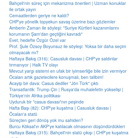
Bahçeli'nin süreç için mekanizma önerileri | Uzman konuklar
ile ortak yayın
Cemaatlerden geriye ne kaldı?
CHP'ye yönelik topyekun savaş üzerine bazı gözlemler
Amberin Zaman ile söyleşi: "Suriye Kürtleri kazanımlarını
korumanın Şam'dan geçtiğini kavradı"
Evet, hedefte Özgür Özel var
Prof. Şule Özsoy Boyunsuz ile söyleşi: Yoksa bir daha seçim
olmayacak mı?
Haftaya Bakış (316): Casusluk davası | CHP'ye saldırılar
tırmanıyor | Halk TV olayı
Mevcut yargı sistemi en ufak bir iyimserliğe bile izin vermiyor
Öcalan artık gazetecilere konuşmalı, ben talibim!
Acayip bir dava: Casus dediler "Jön Türk" çıktı
Transatlantik: Trump-Çin | Rusya'da muhalefetin yükselişi |
Türkiye'nin Afrika politikası
Uyduruk bir "casus davası"nın peşinde
Hafta Başı (82): CHP'ye kuşatma | Casusluk davası |
Öcalan'a statü
Süreçten geri dönüş yok mu sahiden?
Burcu Köksal'ın AKP'ye katılacak olmasının düşündürdükleri
Haftaya Bakış (315): Bahçeli'nin statü çıkışı | CHP'ye kuşatma