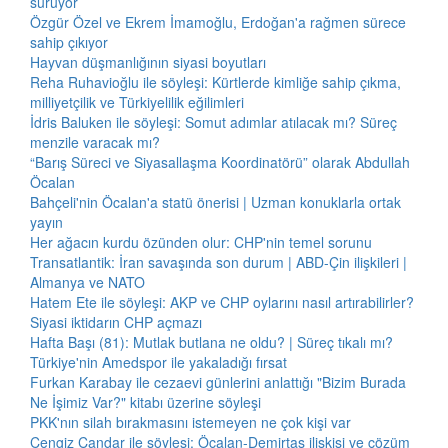
sürüyor
Özgür Özel ve Ekrem İmamoğlu, Erdoğan'a rağmen sürece
sahip çıkıyor
Hayvan düşmanlığının siyasi boyutları
Reha Ruhavioğlu ile söyleşi: Kürtlerde kimliğe sahip çıkma,
milliyetçilik ve Türkiyelilik eğilimleri
İdris Baluken ile söyleşi: Somut adımlar atılacak mı? Süreç
menzile varacak mı?
“Barış Süreci ve Siyasallaşma Koordinatörü” olarak Abdullah
Öcalan
Bahçeli'nin Öcalan'a statü önerisi | Uzman konuklarla ortak
yayın
Her ağacın kurdu özünden olur: CHP'nin temel sorunu
Transatlantik: İran savaşında son durum | ABD-Çin ilişkileri |
Almanya ve NATO
Hatem Ete ile söyleşi: AKP ve CHP oylarını nasıl artırabilirler?
Siyasi iktidarın CHP açmazı
Hafta Başı (81): Mutlak butlana ne oldu? | Süreç tıkalı mı?
Türkiye'nin Amedspor ile yakaladığı fırsat
Furkan Karabay ile cezaevi günlerini anlattığı "Bizim Burada
Ne İşimiz Var?" kitabı üzerine söyleşi
PKK'nın silah bırakmasını istemeyen ne çok kişi var
Cengiz Çandar ile söyleşi: Öcalan-Demirtaş ilişkisi ve çözüm