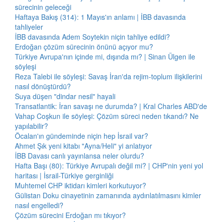
sürecinin geleceği
Haftaya Bakış (314): 1 Mayıs'ın anlamı | İBB davasında
tahliyeler
İBB davasında Adem Soytekin niçin tahliye edildi?
Erdoğan çözüm sürecinin önünü açıyor mu?
Türkiye Avrupa'nın içinde mi, dışında mı? | Sinan Ülgen ile
söyleşi
Reza Talebi ile söyleşi: Savaş İran'da rejim-toplum ilişkilerini
nasıl dönüştürdü?
Suya düşen "dindar nesil" hayali
Transatlantik: İran savaşı ne durumda? | Kral Charles ABD'de
Vahap Coşkun ile söyleşi: Çözüm süreci neden tıkandı? Ne
yapılabilir?
Öcalan'ın gündeminde niçin hep İsrail var?
Ahmet Şık yeni kitabı "Ayna/Heli" yi anlatıyor
İBB Davası canlı yayınlansa neler olurdu?
Hafta Başı (80): Türkiye Avrupalı değil mi? | CHP'nin yeni yol
haritası | İsrail-Türkiye gerginliği
Muhtemel CHP iktidarı kimleri korkutuyor?
Gülistan Doku cinayetinin zamanında aydınlatılmasını kimler
nasıl engelledi?
Çözüm sürecini Erdoğan mı tıkıyor?