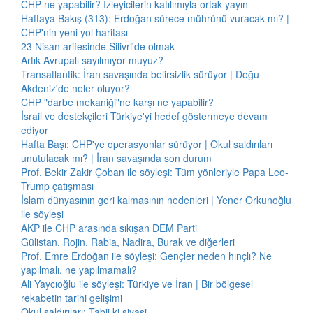
CHP ne yapabilir? İzleyicilerin katılımıyla ortak yayın
Haftaya Bakış (313): Erdoğan sürece mührünü vuracak mı? |
CHP'nin yeni yol haritası
23 Nisan arifesinde Silivri'de olmak
Artık Avrupalı sayılmıyor muyuz?
Transatlantik: İran savaşında belirsizlik sürüyor | Doğu
Akdeniz'de neler oluyor?
CHP "darbe mekaniği"ne karşı ne yapabilir?
İsrail ve destekçileri Türkiye'yi hedef göstermeye devam
ediyor
Hafta Başı: CHP'ye operasyonlar sürüyor | Okul saldırıları
unutulacak mı? | İran savaşında son durum
Prof. Bekir Zakir Çoban ile söyleşi: Tüm yönleriyle Papa Leo-
Trump çatışması
İslam dünyasının geri kalmasının nedenleri | Yener Orkunoğlu
ile söyleşi
AKP ile CHP arasında sıkışan DEM Parti
Gülistan, Rojin, Rabia, Nadira, Burak ve diğerleri
Prof. Emre Erdoğan ile söyleşi: Gençler neden hınçlı? Ne
yapılmalı, ne yapılmamalı?
Ali Yaycıoğlu ile söyleşi: Türkiye ve İran | Bir bölgesel
rekabetin tarihi gelişimi
Okul saldırıları: Tabii ki siyasi