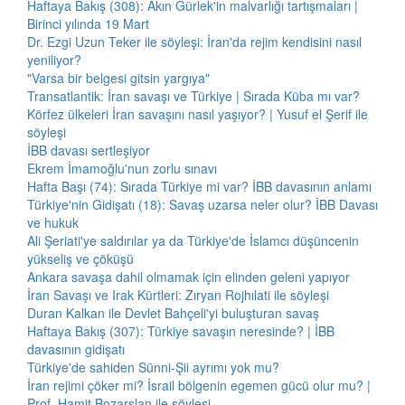
Haftaya Bakış (308): Akın Gürlek'in malvarlığı tartışmaları |
Birinci yılında 19 Mart
Dr. Ezgi Uzun Teker ile söyleşi: İran'da rejim kendisini nasıl
yeniliyor?
"Varsa bir belgesi gitsin yargıya"
Transatlantik: İran savaşı ve Türkiye | Sırada Küba mı var?
Körfez ülkeleri İran savaşını nasıl yaşıyor? | Yusuf el Şerif ile
söyleşi
İBB davası sertleşiyor
Ekrem İmamoğlu'nun zorlu sınavı
Hafta Başı (74): Sırada Türkiye mi var? İBB davasının anlamı
Türkiye'nin Gidişatı (18): Savaş uzarsa neler olur? İBB Davası
ve hukuk
Ali Şeriati'ye saldırılar ya da Türkiye'de İslamcı düşüncenin
yükseliş ve çöküşü
Ankara savaşa dahil olmamak için elinden geleni yapıyor
İran Savaşı ve Irak Kürtleri: Zıryan Rojhılati ile söyleşi
Duran Kalkan ile Devlet Bahçeli'yi buluşturan savaş
Haftaya Bakış (307): Türkiye savaşın neresinde? | İBB
davasının gidişatı
Türkiye'de sahiden Sünni-Şii ayrımı yok mu?
İran rejimi çöker mi? İsrail bölgenin egemen gücü olur mu? |
Prof. Hamit Bozarslan ile söyleşi