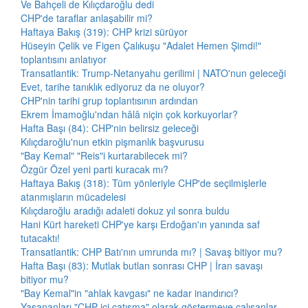
Ve Bahçeli de Kılıçdaroğlu dedi
CHP'de taraflar anlaşabilir mi?
Haftaya Bakış (319): CHP krizi sürüyor
Hüseyin Çelik ve Figen Çalıkuşu "Adalet Hemen Şimdi!"
toplantısını anlatıyor
Transatlantik: Trump-Netanyahu gerilimi | NATO'nun geleceği
Evet, tarihe tanıklık ediyoruz da ne oluyor?
CHP'nin tarihi grup toplantısının ardından
Ekrem İmamoğlu'ndan hâlâ niçin çok korkuyorlar?
Hafta Başı (84): CHP'nin belirsiz geleceği
Kılıçdaroğlu'nun etkin pişmanlık başvurusu
"Bay Kemal" "Reis"i kurtarabilecek mi?
Özgür Özel yeni parti kuracak mı?
Haftaya Bakış (318): Tüm yönleriyle CHP'de seçilmişlerle
atanmışların mücadelesi
Kılıçdaroğlu aradığı adaleti dokuz yıl sonra buldu
Hani Kürt hareketi CHP'ye karşı Erdoğan'ın yanında saf
tutacaktı!
Transatlantik: CHP Batı'nın umrunda mı? | Savaş bitiyor mu?
Hafta Başı (83): Mutlak butlan sonrası CHP | İran savaşı
bitiyor mu?
"Bay Kemal"in "ahlak kavgası" ne kadar inandırıcı?
Yaşananları "CHP içi çatışma" olarak göstermeye çalışanlar