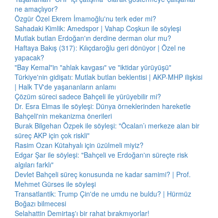
ne amaçlıyor?
Özgür Özel Ekrem İmamoğlu'nu terk eder mi?
Sahadaki Kimlik: Amedspor | Vahap Coşkun ile söyleşi
Mutlak butlan Erdoğan'ın derdine derman olur mu?
Haftaya Bakış (317): Kılıçdaroğlu geri dönüyor | Özel ne
yapacak?
"Bay Kemal"in "ahlak kavgası" ve "iktidar yürüyüşü"
Türkiye'nin gidişatı: Mutlak butlan beklentisi | AKP-MHP ilişkisi
| Halk TV'de yaşananların anlamı
Çözüm süreci sadece Bahçeli ile yürüyebilir mi?
Dr. Esra Elmas ile söyleşi: Dünya örneklerinden hareketle
Bahçeli'nin mekanizma önerileri
Burak Bilgehan Özpek ile söyleşi: "Öcalan’ı merkeze alan bir
süreç AKP için çok riskli"
Rasim Ozan Kütahyalı için üzülmeli miyiz?
Edgar Şar ile söyleşi: "Bahçeli ve Erdoğan'ın süreçte risk
algıları farklı"
Devlet Bahçeli süreç konusunda ne kadar samimi? | Prof.
Mehmet Gürses ile söyleşi
Transatlantik: Trump Çin'de ne umdu ne buldu? | Hürmüz
Boğazı bilmecesi
Selahattin Demirtaş'ı bir rahat bırakmıyorlar!