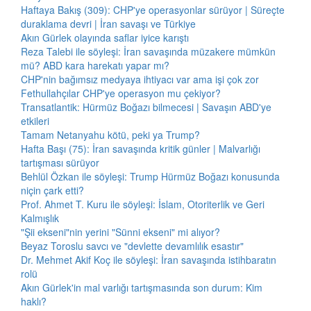
Haftaya Bakış (309): CHP'ye operasyonlar sürüyor | Süreçte
duraklama devri | İran savaşı ve Türkiye
Akın Gürlek olayında saflar iyice karıştı
Reza Talebi ile söyleşi: İran savaşında müzakere mümkün
mü? ABD kara harekatı yapar mı?
CHP'nin bağımsız medyaya ihtiyacı var ama işi çok zor
Fethullahçılar CHP'ye operasyon mu çekiyor?
Transatlantik: Hürmüz Boğazı bilmecesi | Savaşın ABD'ye
etkileri
Tamam Netanyahu kötü, peki ya Trump?
Hafta Başı (75): İran savaşında kritik günler | Malvarlığı
tartışması sürüyor
Behlül Özkan ile söyleşi: Trump Hürmüz Boğazı konusunda
niçin çark etti?
Prof. Ahmet T. Kuru ile söyleşi: İslam, Otoriterlik ve Geri
Kalmışlık
"Şii ekseni"nin yerini "Sünni ekseni" mi alıyor?
Beyaz Toroslu savcı ve "devlette devamlılık esastır"
Dr. Mehmet Akif Koç ile söyleşi: İran savaşında istihbaratın
rolü
Akın Gürlek'in mal varlığı tartışmasında son durum: Kim
haklı?