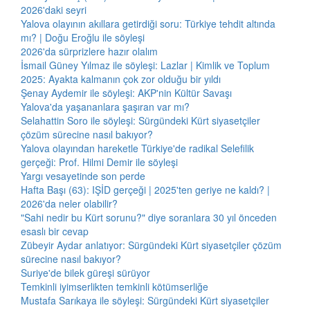
2026'daki seyri
Yalova olayının akıllara getirdiği soru: Türkiye tehdit altında
mı? | Doğu Eroğlu ile söyleşi
2026'da sürprizlere hazır olalım
İsmail Güney Yılmaz ile söyleşi: Lazlar | Kimlik ve Toplum
2025: Ayakta kalmanın çok zor olduğu bir yıldı
Şenay Aydemir ile söyleşi: AKP'nin Kültür Savaşı
Yalova'da yaşananlara şaşıran var mı?
Selahattin Soro ile söyleşi: Sürgündeki Kürt siyasetçiler
çözüm sürecine nasıl bakıyor?
Yalova olayından hareketle Türkiye'de radikal Selefilik
gerçeği: Prof. Hilmi Demir ile söyleşi
Yargı vesayetinde son perde
Hafta Başı (63): IŞİD gerçeği | 2025'ten geriye ne kaldı? |
2026'da neler olabilir?
"Sahi nedir bu Kürt sorunu?" diye soranlara 30 yıl önceden
esaslı bir cevap
Zübeyir Aydar anlatıyor: Sürgündeki Kürt siyasetçiler çözüm
sürecine nasıl bakıyor?
Suriye'de bilek güreşi sürüyor
Temkinli iyimserlikten temkinli kötümserliğe
Mustafa Sarıkaya ile söyleşi: Sürgündeki Kürt siyasetçiler