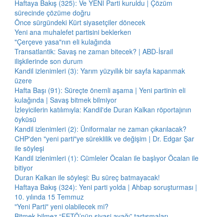
Haftaya Bakış (325): Ve YENİ Parti kuruldu | Çözüm
sürecinde çözüme doğru
Önce sürgündeki Kürt siyasetçiler dönecek
Yeni ana muhalefet partisini beklerken
"Çerçeve yasa"nın eli kulağında
Transatlantik: Savaş ne zaman bitecek? | ABD-İsrail
ilişkilerinde son durum
Kandil izlenimleri (3): Yarım yüzyıllık bir sayfa kapanmak
üzere
Hafta Başı (91): Süreçte önemli aşama | Yeni partinin eli
kulağında | Savaş bitmek bilmiyor
İzleyicilerin katılımıyla: Kandil'de Duran Kalkan röportajının
öyküsü
Kandil izlenimleri (2): Üniformalar ne zaman çıkarılacak?
CHP'den "yeni parti"ye süreklilik ve değişim | Dr. Edgar Şar
ile söyleşi
Kandil izlenimleri (1): Cümleler Öcalan ile başlıyor Öcalan ile
bitiyor
Duran Kalkan ile söyleşi: Bu süreç batmayacak!
Haftaya Bakış (324): Yeni parti yolda | Ahbap soruşturması |
10. yılında 15 Temmuz
"Yeni Parti" yeni olabilecek mi?
Bitmek bilmez “FETÖ’nün siyasi ayağı” tartışmaları