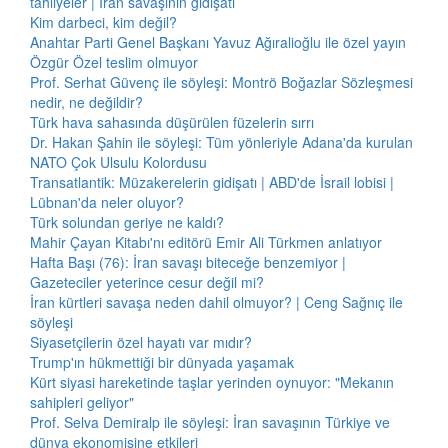
tahliyeler | İran savaşının gidişatı
Kim darbeci, kim değil?
Anahtar Parti Genel Başkanı Yavuz Ağıralioğlu ile özel yayın
Özgür Özel teslim olmuyor
Prof. Serhat Güvenç ile söyleşi: Montrö Boğazlar Sözleşmesi
nedir, ne değildir?
Türk hava sahasında düşürülen füzelerin sırrı
Dr. Hakan Şahin ile söyleşi: Tüm yönleriyle Adana'da kurulan
NATO Çok Ulsulu Kolordusu
Transatlantik: Müzakerelerin gidişatı | ABD'de İsrail lobisi |
Lübnan'da neler oluyor?
Türk solundan geriye ne kaldı?
Mahir Çayan Kitabı'nı editörü Emir Ali Türkmen anlatıyor
Hafta Başı (76): İran savaşı biteceğe benzemiyor |
Gazeteciler yeterince cesur değil mi?
İran kürtleri savaşa neden dahil olmuyor? | Ceng Sağnıç ile
söyleşi
Siyasetçilerin özel hayatı var mıdır?
Trump'ın hükmettiği bir dünyada yaşamak
Kürt siyasi hareketinde taşlar yerinden oynuyor: "Mekanın
sahipleri geliyor"
Prof. Selva Demiralp ile söyleşi: İran savaşının Türkiye ve
dünya ekonomisine etkileri