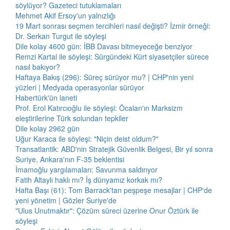
söylüyor? Gazeteci tutuklamaları
Mehmet Akif Ersoy'un yalnızlığı
19 Mart sonrası seçmen tercihleri nasıl değişti? İzmir örneği:
Dr. Serkan Turgut ile söyleşi
Dile kolay 4600 gün: İBB Davası bitmeyeceğe benziyor
Remzi Kartal ile söyleşi: Sürgündeki Kürt siyasetçiler sürece
nasıl bakıyor?
Haftaya Bakış (296): Süreç sürüyor mu? | CHP'nin yeni
yüzleri | Medyada operasyonlar sürüyor
Habertürk'ün laneti
Prof. Erol Katırcıoğlu ile söyleşi: Öcalan'ın Marksizm
eleştirilerine Türk solundan tepkiler
Dile kolay 2962 gün
Uğur Karaca ile söyleşi: "Niçin deist oldum?"
Transatlantik: ABD'nin Stratejik Güvenlik Belgesi, Bir yıl sonra
Suriye, Ankara'nın F-35 beklentisi
İmamoğlu yargılamaları: Savunma saldırıyor
Fatih Altaylı haklı mı? İş dünyamız korkak mı?
Hafta Başı (61): Tom Barrack'tan peşpeşe mesajlar | CHP'de
yeni yönetim | Gözler Suriye'de
"Ulus Unutmaktır": Çözüm süreci üzerine Onur Öztürk ile
söyleşi