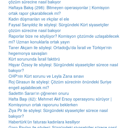
çözüm sürecine nasıl bakıyor
Haftaya Bakış (298): Bitmeyen operasyonlar | Komisyon
ortak rapor çıkarabilecek mi?
Kadın düşmanları ve ırkçılar el ele
Faysal Sarıyıldız ile söyleşi: Sürgündeki Kürt siyasetçiler
çözüm sürecine nasıl bakıyor
Raporlar bize ne söylüyor? Komisyon çözümde uzlaşabilecek
mi? Uzman konuklarla ortak yayın
Taner Akçam ile söyleşi: Ortadoğu'da İsrail ve Türkiye'nin
hegemonya savaşları
Kürt sorununda İsrail faktörü
Hişyar Özsoy ile söyleşi: Sürgündeki siyasetçiler sürece nasıl
bakıyor?
CHP'nin Kürt sorunu ve Leyla Zana sınavı
Roj Girasun ile söyleşi: Çözüm sürecinin önündeki Suriye
engeli aşılabilecek mi?
Sadettin Saran'ın çiğnenen onuru
Hafta Başı (62): Mehmet Akif Ersoy operasyonu sürüyor |
Komisyonun ortak raporunu beklerken
Ziya Pir ile söyleşi: Sürgündeki siyasetçiler sürece nasıl
bakıyor?
Habertürk'ün faturası kadınlara kesiliyor
Garo Paylan ile söyleşi: Sürgündeki siyasetçiler sürece nasıl