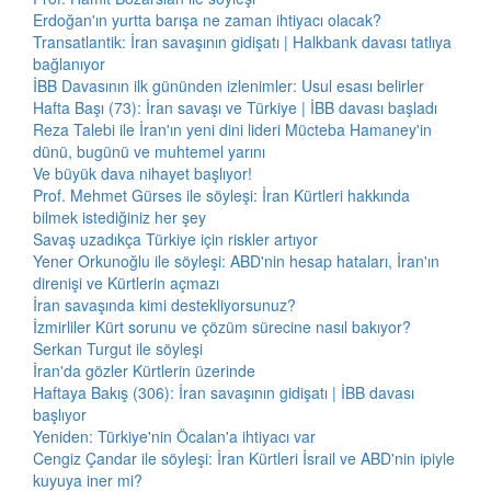
Erdoğan'ın yurtta barışa ne zaman ihtiyacı olacak?
Transatlantik: İran savaşının gidişatı | Halkbank davası tatlıya
bağlanıyor
İBB Davasının ilk gününden izlenimler: Usul esası belirler
Hafta Başı (73): İran savaşı ve Türkiye | İBB davası başladı
Reza Talebi ile İran'ın yeni dini lideri Mücteba Hamaney'in
dünü, bugünü ve muhtemel yarını
Ve büyük dava nihayet başlıyor!
Prof. Mehmet Gürses ile söyleşi: İran Kürtleri hakkında
bilmek istediğiniz her şey
Savaş uzadıkça Türkiye için riskler artıyor
Yener Orkunoğlu ile söyleşi: ABD'nin hesap hataları, İran'ın
direnişi ve Kürtlerin açmazı
İran savaşında kimi destekliyorsunuz?
İzmirliler Kürt sorunu ve çözüm sürecine nasıl bakıyor?
Serkan Turgut ile söyleşi
İran'da gözler Kürtlerin üzerinde
Haftaya Bakış (306): İran savaşının gidişatı | İBB davası
başlıyor
Yeniden: Türkiye'nin Öcalan'a ihtiyacı var
Cengiz Çandar ile söyleşi: İran Kürtleri İsrail ve ABD'nin ipiyle
kuyuya iner mi?