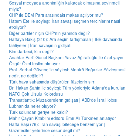
Sosyal medyada anonimliğin kalkacak olmasına sevinmeli
miyiz?
CHP ile DEM Parti arasındaki makas açılıyor mu?
Hatem Ete ile söyleşi: İran savaşı seçmen tercihlerini nasıl
etkiliyor?
Diğer partiler niçin CHP'nin yanında değil?
Haftaya Bakış (310): Ara seçim tartışmaları | İBB davasında
tahliyeler | İran savaşının gidişatı
Kim darbeci, kim değil?
Anahtar Parti Genel Başkanı Yavuz Ağıralioğlu ile özel yayın
Özgür Özel teslim olmuyor
Prof. Serhat Güvenç ile söyleşi: Montrö Boğazlar Sözleşmesi
nedir, ne değildir?
Türk hava sahasında düşürülen füzelerin sırrı
Dr. Hakan Şahin ile söyleşi: Tüm yönleriyle Adana'da kurulan
NATO Çok Ulsulu Kolordusu
Transatlantik: Müzakerelerin gidişatı | ABD'de İsrail lobisi |
Lübnan'da neler oluyor?
Türk solundan geriye ne kaldı?
Mahir Çayan Kitabı'nı editörü Emir Ali Türkmen anlatıyor
Hafta Başı (76): İran savaşı biteceğe benzemiyor |
Gazeteciler yeterince cesur değil mi?