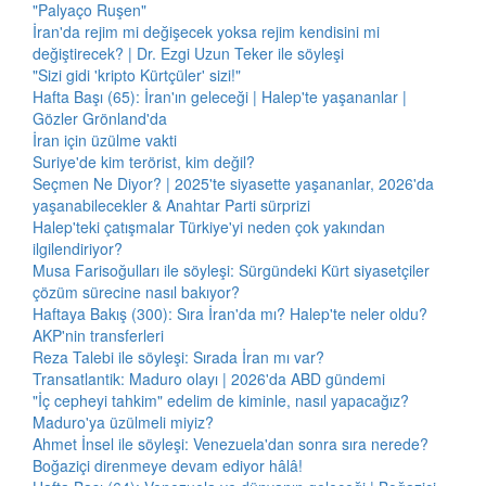
"Palyaço Ruşen"
İran'da rejim mi değişecek yoksa rejim kendisini mi
değiştirecek? | Dr. Ezgi Uzun Teker ile söyleşi
"Sizi gidi 'kripto Kürtçüler' sizi!"
Hafta Başı (65): İran'ın geleceği | Halep'te yaşananlar |
Gözler Grönland'da
İran için üzülme vakti
Suriye'de kim terörist, kim değil?
Seçmen Ne Diyor? | 2025'te siyasette yaşananlar, 2026'da
yaşanabilecekler & Anahtar Parti sürprizi
Halep'teki çatışmalar Türkiye'yi neden çok yakından
ilgilendiriyor?
Musa Farisoğulları ile söyleşi: Sürgündeki Kürt siyasetçiler
çözüm sürecine nasıl bakıyor?
Haftaya Bakış (300): Sıra İran'da mı? Halep'te neler oldu?
AKP'nin transferleri
Reza Talebi ile söyleşi: Sırada İran mı var?
Transatlantik: Maduro olayı | 2026'da ABD gündemi
"İç cepheyi tahkim" edelim de kiminle, nasıl yapacağız?
Maduro'ya üzülmeli miyiz?
Ahmet İnsel ile söyleşi: Venezuela'dan sonra sıra nerede?
Boğaziçi direnmeye devam ediyor hâlâ!