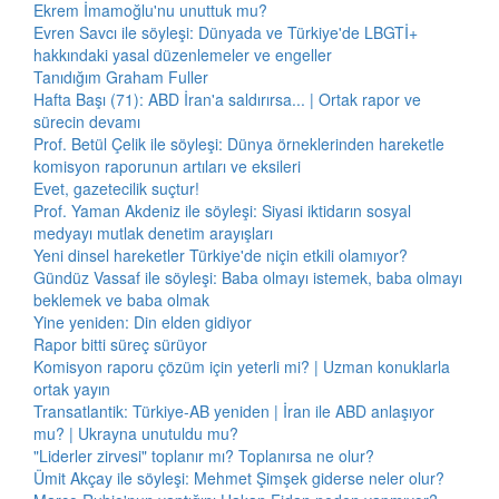
Ekrem İmamoğlu'nu unuttuk mu?
Evren Savcı ile söyleşi: Dünyada ve Türkiye'de LBGTİ+
hakkındaki yasal düzenlemeler ve engeller
Tanıdığım Graham Fuller
Hafta Başı (71): ABD İran'a saldırırsa... | Ortak rapor ve
sürecin devamı
Prof. Betül Çelik ile söyleşi: Dünya örneklerinden hareketle
komisyon raporunun artıları ve eksileri
Evet, gazetecilik suçtur!
Prof. Yaman Akdeniz ile söyleşi: Siyasi iktidarın sosyal
medyayı mutlak denetim arayışları
Yeni dinsel hareketler Türkiye'de niçin etkili olamıyor?
Gündüz Vassaf ile söyleşi: Baba olmayı istemek, baba olmayı
beklemek ve baba olmak
Yine yeniden: Din elden gidiyor
Rapor bitti süreç sürüyor
Komisyon raporu çözüm için yeterli mi? | Uzman konuklarla
ortak yayın
Transatlantik: Türkiye-AB yeniden | İran ile ABD anlaşıyor
mu? | Ukrayna unutuldu mu?
"Liderler zirvesi" toplanır mı? Toplanırsa ne olur?
Ümit Akçay ile söyleşi: Mehmet Şimşek giderse neler olur?