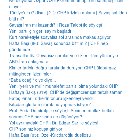
Ne oluyorsa Özgür Özel Ekrem İmamoğlu'nu satmadığı için
oluyor
Türkiye'nin Gidişatı (21): CHP krizinin anlamı | Savaş sahiden
bitti mi?
Savaşı İran mı kazandı? | Reza Talebi ile söyleşi
Yeni parti için geri sayım başladı
Kürt hareketiyle sosyalist sol arasında makas açılıyor
Hafta Başı (86): Savaş sonunda bitti mi? | CHP hep
gündemde
Transatlantik: Cevapsız sorular ve riskler: Tüm yönleriyle
ABD-İran anlaşması
Kimler tarihin doğru tarafında duruyor: CHP Lüleburgaz
mitinginden izlenimler
"Baba ocağı" diye diye...
Yeni "yerli ve milli" muhalefet partisi olma yolundaki CHP
Haftaya Bakış (319): CHP’de değişimciler için tercih zamanı
Fatoş Pınar Türker'in onuru işkenceyi yendi
Kılıçdaroğlu tam olarak ne yapmak istiyor?
Prof. Seda Demiralp ile söyleşi: Seçmen mutlak butlan
sonrası CHP hakkında ne düşünüyor?
Yol ayrımındaki CHP | Dr. Edgar Şar ile söyleşi
CHP son hız kopuşa gidiyor
Hafta Başı (85): Özel-Kılıçdaroğlu düellosu