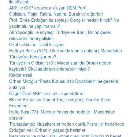
ile söyleşi
AKP ile CHP arasında sıkışan DEM Parti
Gülistan, Rojin, Rabia, Nadira, Burak ve diğerleri
Prof. Emre Erdoğan ile söyleşi: Gençler neden hınçlı? Ne
yapılmalı, ne yapılmamalı?
Ali Yaycıoğlu ile söyleşi: Türkiye ve İran | Bir bölgesel
rekabetin tarihi gelişimi
Okul saldırıları: Tabii ki siyasi
Haftaya Bakış (312): Okul saldırılarının anlamı | Macaristan
Türkiye'ye benziyor mu?
Türkiye'nin Gidişatı (19): Macaristan'da Orban neden
kaybetti? Okul saldırıları önlenebilir miydi?
Kindar nesil
Orhan Miroğlu "Posta Kutusu 213 Diyarbakır" belgeselini
anlatıyor
Özgür Özel AKP'lilerin aklını çelebilir mi
Bülent Bilmez ve Cemal Taş ile söyleşi: Dersim Kırımı
Envanteri
Hafta Başı (78): Mansur Yavaş da hedefte | Macaristan
dersleri
Transatlantik: Müzakereler neden durdu? İsrail’in hedefinde
Erdoğan var, Orban’ın yaşadığı hezimet
Netanyahu ve diğer İsrail yöneticileri niçin Erdoğan'ı hedef