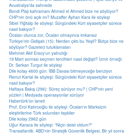
Avustralya'da sahnede
Bondi Plajı kahramanı Ahmed el Ahmed bize ne söylüyor?
CHP'nin önü açık mı? Muzaffer Ayhan Kara ile söyleşi
Sibel Yiğitalp ile söyleşi: Sürgündeki Kürt siyasetçiler sürece
nasıl bakıyor?
Öcalan olunca zor, Öcalan olmayınca imkansız
Türkiye'nin Gidişatı (15): Nerden çıktı bu Yeşil? Bütçe bize ne
söylüyor? Gazeteci tutuklamaları
Mehmet Akif Ersoy'un yalnızlığı
19 Mart sonrası seçmen tercihleri nasıl değişti? İzmir örneği:
Dr. Serkan Turgut ile söyleşi
Dile kolay 4600 gün: İBB Davası bitmeyeceğe benziyor
Remzi Kartal ile söyleşi: Sürgündeki Kürt siyasetçiler sürece
nasıl bakıyor?
Haftaya Bakış (296): Süreç sürüyor mu? | CHP'nin yeni
yüzleri | Medyada operasyonlar sürüyor
Habertürk'ün laneti
Prof. Erol Katırcıoğlu ile söyleşi: Öcalan'ın Marksizm
eleştirilerine Türk solundan tepkiler
Dile kolay 2962 gün
Uğur Karaca ile söyleşi: "Niçin deist oldum?"
Transatlantik: ABD'nin Stratejik Güvenlik Belgesi, Bir yıl sonra