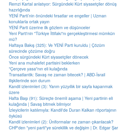
Remzi Kartal anlatıyor: Sürgündeki Kürt siyasetçiler dönüş
hazırlığında
YENİ Parti’nin önündeki fırsatlar ve engeller | Uzman
konuklarla ortak yayın
YENİ Parti üzerine ilk gözlem ve düşünceler
Yeni Parti'nin "Türkiye İttifakı"nı gerçekleştirmesi mümkün
mü?
Haftaya Bakış (325): Ve YENİ Parti kuruldu | Çözüm
sürecinde çözüme doğru
Önce sürgündeki Kürt siyasetçiler dönecek
Yeni ana muhalefet partisini beklerken
"Çerçeve yasa"nın eli kulağında
Transatlantik: Savaş ne zaman bitecek? | ABD-İsrail
ilişkilerinde son durum
Kandil izlenimleri (3): Yarım yüzyıllık bir sayfa kapanmak
üzere
Hafta Başı (91): Süreçte önemli aşama | Yeni partinin eli
kulağında | Savaş bitmek bilmiyor
İzleyicilerin katılımıyla: Kandil'de Duran Kalkan röportajının
öyküsü
Kandil izlenimleri (2): Üniformalar ne zaman çıkarılacak?
CHP'den "yeni parti"ye süreklilik ve değişim | Dr. Edgar Şar