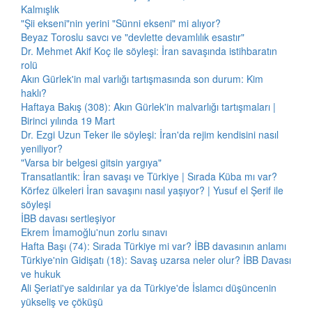
Kalmışlık
"Şii ekseni"nin yerini "Sünni ekseni" mi alıyor?
Beyaz Toroslu savcı ve "devlette devamlılık esastır"
Dr. Mehmet Akif Koç ile söyleşi: İran savaşında istihbaratın
rolü
Akın Gürlek'in mal varlığı tartışmasında son durum: Kim
haklı?
Haftaya Bakış (308): Akın Gürlek'in malvarlığı tartışmaları |
Birinci yılında 19 Mart
Dr. Ezgi Uzun Teker ile söyleşi: İran'da rejim kendisini nasıl
yeniliyor?
"Varsa bir belgesi gitsin yargıya"
Transatlantik: İran savaşı ve Türkiye | Sırada Küba mı var?
Körfez ülkeleri İran savaşını nasıl yaşıyor? | Yusuf el Şerif ile
söyleşi
İBB davası sertleşiyor
Ekrem İmamoğlu'nun zorlu sınavı
Hafta Başı (74): Sırada Türkiye mi var? İBB davasının anlamı
Türkiye'nin Gidişatı (18): Savaş uzarsa neler olur? İBB Davası
ve hukuk
Ali Şeriati'ye saldırılar ya da Türkiye'de İslamcı düşüncenin
yükseliş ve çöküşü