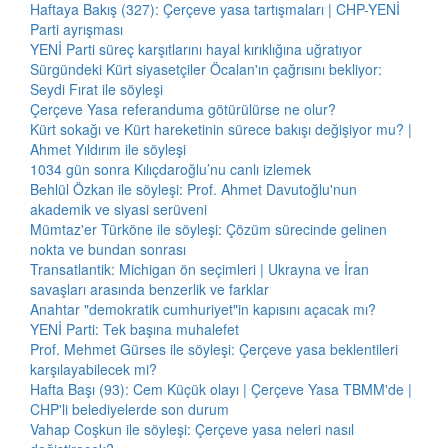
Haftaya Bakış (327): Çerçeve yasa tartışmaları | CHP-YENİ
Parti ayrışması
YENİ Parti süreç karşıtlarını hayal kırıklığına uğratıyor
Sürgündeki Kürt siyasetçiler Öcalan'ın çağrısını bekliyor:
Seydi Fırat ile söyleşi
Çerçeve Yasa referanduma götürülürse ne olur?
Kürt sokağı ve Kürt hareketinin sürece bakışı değişiyor mu? |
Ahmet Yıldırım ile söyleşi
1034 gün sonra Kılıçdaroğlu’nu canlı izlemek
Behlül Özkan ile söyleşi: Prof. Ahmet Davutoğlu'nun
akademik ve siyasi serüveni
Mümtaz'er Türköne ile söyleşi: Çözüm sürecinde gelinen
nokta ve bundan sonrası
Transatlantik: Michigan ön seçimleri | Ukrayna ve İran
savaşları arasında benzerlik ve farklar
Anahtar "demokratik cumhuriyet"in kapısını açacak mı?
YENİ Parti: Tek başına muhalefet
Prof. Mehmet Gürses ile söyleşi: Çerçeve yasa beklentileri
karşılayabilecek mi?
Hafta Başı (93): Cem Küçük olayı | Çerçeve Yasa TBMM'de |
CHP'li belediyelerde son durum
Vahap Coşkun ile söyleşi: Çerçeve yasa neleri nasıl