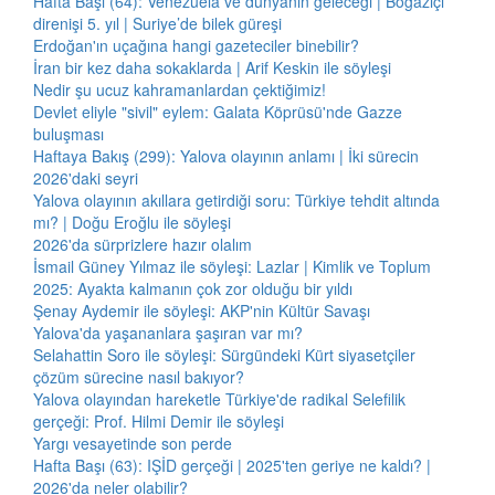
Hafta Başı (64): Venezuela ve dünyanın geleceği | Boğaziçi
direnişi 5. yıl | Suriye’de bilek güreşi
Erdoğan'ın uçağına hangi gazeteciler binebilir?
İran bir kez daha sokaklarda | Arif Keskin ile söyleşi
Nedir şu ucuz kahramanlardan çektiğimiz!
Devlet eliyle "sivil" eylem: Galata Köprüsü'nde Gazze
buluşması
Haftaya Bakış (299): Yalova olayının anlamı | İki sürecin
2026'daki seyri
Yalova olayının akıllara getirdiği soru: Türkiye tehdit altında
mı? | Doğu Eroğlu ile söyleşi
2026'da sürprizlere hazır olalım
İsmail Güney Yılmaz ile söyleşi: Lazlar | Kimlik ve Toplum
2025: Ayakta kalmanın çok zor olduğu bir yıldı
Şenay Aydemir ile söyleşi: AKP'nin Kültür Savaşı
Yalova'da yaşananlara şaşıran var mı?
Selahattin Soro ile söyleşi: Sürgündeki Kürt siyasetçiler
çözüm sürecine nasıl bakıyor?
Yalova olayından hareketle Türkiye'de radikal Selefilik
gerçeği: Prof. Hilmi Demir ile söyleşi
Yargı vesayetinde son perde
Hafta Başı (63): IŞİD gerçeği | 2025'ten geriye ne kaldı? |
2026'da neler olabilir?