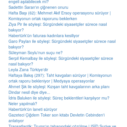
engeli aşılabilecek mi?
Sadettin Saran'ın çiğnenen onuru
Hafta Başı (62): Mehmet Akif Ersoy operasyonu sürüyor |
Komisyonun ortak raporunu beklerken
Ziya Pir ile söyleşi: Sürgündeki siyasetçiler sürece nasıl
bakıyor?
Habertürk'ün faturası kadınlara kesiliyor
Garo Paylan ile söyleşi: Sürgündeki siyasetçiler sürece nasıl
bakıyor?
Süleyman Soylu'nun suçu ne?
Serpil Kemalbay ile söyleşi: Sürgündeki siyasetçiler sürece
nasıl bakıyor?
Leyla Zana Türkiye'dir
Haftaya Bakış (297): Taht kavgaları sürüyor | Komisyonun
ortak raporu bekleniyor | Medyaya operasyonlar
Ahmet Şık ile söyleşi: Kızışan taht kavgalarının arka planı
Dindar nesil diye diye...
İdris Baluken ile söyleşi: Süreç beklentileri karşılıyor mu?
Neler yapılmalı?
Habertürk'ün laneti sürüyor
Gazeteci Çiğdem Toker son kitabı Devletin Cebinden'i
anlatıyor
Transatlantik: Trump'ın tabanındaki çözülme | IŞİD Suriye ve