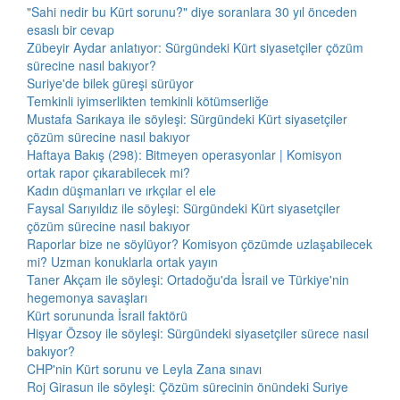
"Sahi nedir bu Kürt sorunu?" diye soranlara 30 yıl önceden
esaslı bir cevap
Zübeyir Aydar anlatıyor: Sürgündeki Kürt siyasetçiler çözüm
sürecine nasıl bakıyor?
Suriye'de bilek güreşi sürüyor
Temkinli iyimserlikten temkinli kötümserliğe
Mustafa Sarıkaya ile söyleşi: Sürgündeki Kürt siyasetçiler
çözüm sürecine nasıl bakıyor
Haftaya Bakış (298): Bitmeyen operasyonlar | Komisyon
ortak rapor çıkarabilecek mi?
Kadın düşmanları ve ırkçılar el ele
Faysal Sarıyıldız ile söyleşi: Sürgündeki Kürt siyasetçiler
çözüm sürecine nasıl bakıyor
Raporlar bize ne söylüyor? Komisyon çözümde uzlaşabilecek
mi? Uzman konuklarla ortak yayın
Taner Akçam ile söyleşi: Ortadoğu'da İsrail ve Türkiye'nin
hegemonya savaşları
Kürt sorununda İsrail faktörü
Hişyar Özsoy ile söyleşi: Sürgündeki siyasetçiler sürece nasıl
bakıyor?
CHP'nin Kürt sorunu ve Leyla Zana sınavı
Roj Girasun ile söyleşi: Çözüm sürecinin önündeki Suriye