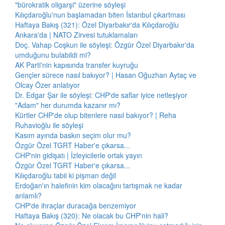
"bürokratik oligarşi" üzerine söyleşi
Kılıçdaroğlu'nun başlamadan biten İstanbul çıkartması
Haftaya Bakış (321): Özel Diyarbakır'da Kılıçdaroğlu
Ankara'da | NATO Zirvesi tutuklamaları
Doç. Vahap Coşkun ile söyleşi: Özgür Özel Diyarbakır'da
umduğunu bulabildi mi?
AK Parti'nin kapısında transfer kuyruğu
Gençler sürece nasıl bakıyor? | Hasan Oğuzhan Aytaç ve
Olcay Özer anlatıyor
Dr. Edgar Şar ile söyleşi: CHP'de saflar iyice netleşiyor
"Adam" her durumda kazanır mı?
Kürtler CHP'de olup bitenlere nasıl bakıyor? | Reha
Ruhavioğlu ile söyleşi
Kasım ayında baskın seçim olur mu?
Özgür Özel TGRT Haber'e çıkarsa...
CHP'nin gidişatı | İzleyicilerle ortak yayın
Özgür Özel TGRT Haber'e çıkarsa...
Kılıçdaroğlu tabii ki pişman değil
Erdoğan'ın halefinin kim olacağını tartışmak ne kadar
anlamlı?
CHP'de ihraçlar duracağa benzemiyor
Haftaya Bakış (320): Ne olacak bu CHP'nin hali?