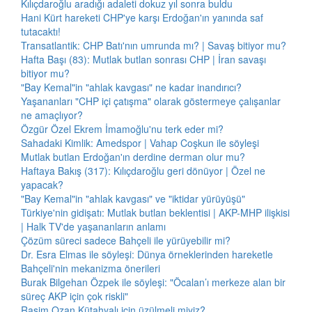
Kılıçdaroğlu aradığı adaleti dokuz yıl sonra buldu
Hani Kürt hareketi CHP'ye karşı Erdoğan'ın yanında saf
tutacaktı!
Transatlantik: CHP Batı'nın umrunda mı? | Savaş bitiyor mu?
Hafta Başı (83): Mutlak butlan sonrası CHP | İran savaşı
bitiyor mu?
"Bay Kemal"in "ahlak kavgası" ne kadar inandırıcı?
Yaşananları "CHP içi çatışma" olarak göstermeye çalışanlar
ne amaçlıyor?
Özgür Özel Ekrem İmamoğlu'nu terk eder mi?
Sahadaki Kimlik: Amedspor | Vahap Coşkun ile söyleşi
Mutlak butlan Erdoğan'ın derdine derman olur mu?
Haftaya Bakış (317): Kılıçdaroğlu geri dönüyor | Özel ne
yapacak?
"Bay Kemal"in "ahlak kavgası" ve "iktidar yürüyüşü"
Türkiye'nin gidişatı: Mutlak butlan beklentisi | AKP-MHP ilişkisi
| Halk TV'de yaşananların anlamı
Çözüm süreci sadece Bahçeli ile yürüyebilir mi?
Dr. Esra Elmas ile söyleşi: Dünya örneklerinden hareketle
Bahçeli'nin mekanizma önerileri
Burak Bilgehan Özpek ile söyleşi: "Öcalan’ı merkeze alan bir
süreç AKP için çok riskli"
Rasim Ozan Kütahyalı için üzülmeli miyiz?