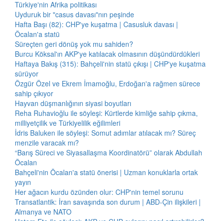
Türkiye'nin Afrika politikası
Uyduruk bir "casus davası"nın peşinde
Hafta Başı (82): CHP'ye kuşatma | Casusluk davası |
Öcalan'a statü
Süreçten geri dönüş yok mu sahiden?
Burcu Köksal'ın AKP'ye katılacak olmasının düşündürdükleri
Haftaya Bakış (315): Bahçeli'nin statü çıkışı | CHP'ye kuşatma
sürüyor
Özgür Özel ve Ekrem İmamoğlu, Erdoğan'a rağmen sürece
sahip çıkıyor
Hayvan düşmanlığının siyasi boyutları
Reha Ruhavioğlu ile söyleşi: Kürtlerde kimliğe sahip çıkma,
milliyetçilik ve Türkiyelilik eğilimleri
İdris Baluken ile söyleşi: Somut adımlar atılacak mı? Süreç
menzile varacak mı?
“Barış Süreci ve Siyasallaşma Koordinatörü” olarak Abdullah
Öcalan
Bahçeli'nin Öcalan'a statü önerisi | Uzman konuklarla ortak
yayın
Her ağacın kurdu özünden olur: CHP'nin temel sorunu
Transatlantik: İran savaşında son durum | ABD-Çin ilişkileri |
Almanya ve NATO