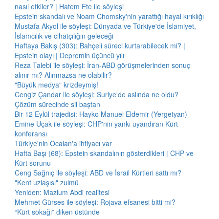
nasıl etkiler? | Hatem Ete ile söyleşi
Epstein skandalı ve Noam Chomsky'nin yarattığı hayal kırıklığı
Mustafa Akyol ile söyleşi: Dünyada ve Türkiye'de İslamiyet,
İslamcılık ve cihatçılığın geleceği
Haftaya Bakış (303): Bahçeli süreci kurtarabilecek mi? |
Epstein olayı | Depremin üçüncü yılı
Reza Talebi ile söyleşi: İran-ABD görüşmelerinden sonuç
alınır mı? Alınmazsa ne olabilir?
"Büyük medya" krizdeymiş!
Cengiz Çandar ile söyleşi: Suriye'de aslında ne oldu?
Çözüm sürecinde sil baştan
Bir 12 Eylül trajedisi: Hayko Manuel Eldemir (Yergetyan)
Emine Uçak ile söyleşi: CHP'nin yankı uyandıran Kürt
konferansı
Türkiye'nin Öcalan'a ihtiyacı var
Hafta Başı (68): Epstein skandalının gösterdikleri | CHP ve
Kürt sorunu
Ceng Sağnıç ile söyleşi: ABD ve İsrail Kürtleri sattı mı?
"Kent uzlaşısı" zulmü
Yeniden: Mazlum Abdi realitesi
Mehmet Gürses ile söyleşi: Rojava efsanesi bitti mi?
“Kürt sokağı” diken üstünde