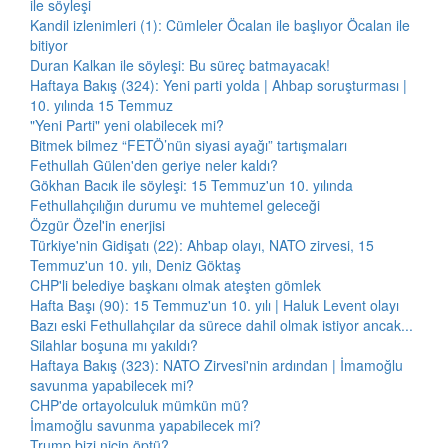
ile söyleşi
Kandil izlenimleri (1): Cümleler Öcalan ile başlıyor Öcalan ile
bitiyor
Duran Kalkan ile söyleşi: Bu süreç batmayacak!
Haftaya Bakış (324): Yeni parti yolda | Ahbap soruşturması |
10. yılında 15 Temmuz
"Yeni Parti" yeni olabilecek mi?
Bitmek bilmez “FETÖ’nün siyasi ayağı” tartışmaları
Fethullah Gülen'den geriye neler kaldı?
Gökhan Bacık ile söyleşi: 15 Temmuz'un 10. yılında
Fethullahçılığın durumu ve muhtemel geleceği
Özgür Özel'in enerjisi
Türkiye'nin Gidişatı (22): Ahbap olayı, NATO zirvesi, 15
Temmuz'un 10. yılı, Deniz Göktaş
CHP'li belediye başkanı olmak ateşten gömlek
Hafta Başı (90): 15 Temmuz'un 10. yılı | Haluk Levent olayı
Bazı eski Fethullahçılar da sürece dahil olmak istiyor ancak...
Silahlar boşuna mı yakıldı?
Haftaya Bakış (323): NATO Zirvesi'nin ardından | İmamoğlu
savunma yapabilecek mi?
CHP'de ortayolculuk mümkün mü?
İmamoğlu savunma yapabilecek mi?
Trump bizi niçin öptü?