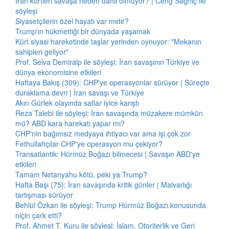
İran kürtleri savaşa neden dahil olmuyor? | Ceng Sağnıç ile
söyleşi
Siyasetçilerin özel hayatı var mıdır?
Trump'ın hükmettiği bir dünyada yaşamak
Kürt siyasi hareketinde taşlar yerinden oynuyor: "Mekanın
sahipleri geliyor"
Prof. Selva Demiralp ile söyleşi: İran savaşının Türkiye ve
dünya ekonomisine etkileri
Haftaya Bakış (309): CHP'ye operasyonlar sürüyor | Süreçte
duraklama devri | İran savaşı ve Türkiye
Akın Gürlek olayında saflar iyice karıştı
Reza Talebi ile söyleşi: İran savaşında müzakere mümkün
mü? ABD kara harekatı yapar mı?
CHP'nin bağımsız medyaya ihtiyacı var ama işi çok zor
Fethullahçılar CHP'ye operasyon mu çekiyor?
Transatlantik: Hürmüz Boğazı bilmecesi | Savaşın ABD'ye
etkileri
Tamam Netanyahu kötü, peki ya Trump?
Hafta Başı (75): İran savaşında kritik günler | Malvarlığı
tartışması sürüyor
Behlül Özkan ile söyleşi: Trump Hürmüz Boğazı konusunda
niçin çark etti?
Prof. Ahmet T. Kuru ile söyleşi: İslam, Otoriterlik ve Geri