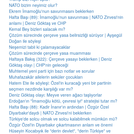
NATO bizim neyimiz olur?
Ekrem İmamoğlu'nun savunmasını beklerken
Hafta Başı (89): İmamoğlu'nun savunması | NATO Zirvesi'nin
anlamı | Deniz Göktaş ve CHP
Kemal Bey bizleri salacak mı?
Çözüm sürecinde çerçeve yasa belirsizliği sürüyor | Ayşegül
Doğan ile söyleşi
Neşemizi tabii ki çalamayacaklar
Çözüm sürecinde çerçeve yasa muamması
Haftaya Bakış (322): Çerçeve yasayı beklerken | Deniz
Göktaş olayı | CHP'nin geleceği
Muhtemel yeni parti için bazı notlar ve sorular
Muhafazakâr ailelerin seküler çocukları
Hatem Ete ile söyleşi: Özel'in kuracağı yeni bir partinin
seçmen nezdinde karşılığı var mı?
Deniz Göktaş olayı: Meyve veren ağacı taşlıyorlar
Erdoğan'ın "İmamoğlu kötü, çevresi iyi" stratejisi tutar mı?
Hafta Başı (88): Kadir İnanır'ın ardından | Özgür Özel
Diyarbakır'daydı | NATO Zirvesi'ni beklerken
Türkiye'de solcu olmak ve solcu kalabilmek mümkün mü?
Özgür Özel'in Diyarbakır çıkartmasının anlam ve önemi
Hüseyin Kocabıyık ile "derin devlet", "derin Türkiye" ve