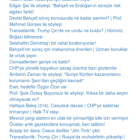
Edgar Şar ile söyleşi: "Bahçeli ve Erdoğan'ın süreçte risk
algıları farklı"
Devlet Bahçeli süreç konusunda ne kadar samimi? | Prof.
Mehmet Gürses ile söyleşi
Transatlantik: Trump Çin'de ne umdu ne buldu? | Hürmüz
Boğazı bilmecesi
Selahattin Demirtaş'ı bir rahat bırakmıyorlar!
Bahçeli'nin süreç için mekanizma önerileri | Uzman konuklar
ile ortak yayın
Cemaatlerden geriye ne kaldı?
CHP'ye yönelik topyekun savaş üzerine bazı gözlemler
Amberin Zaman ile söyleşi: "Suriye Kürtleri kazanımlarını
korumanın Şam'dan geçtiğini kavradı"
Evet, hedefte Özgür Özel var
Prof. Şule Özsoy Boyunsuz ile söyleşi: Yoksa bir daha seçim
olmayacak mı?
Haftaya Bakış (316): Casusluk davası | CHP'ye saldırılar
tırmanıyor | Halk TV olayı
Mevcut yargı sistemi en ufak bir iyimserliğe bile izin vermiyor
Öcalan artık gazetecilere konuşmalı, ben talibim!
Acayip bir dava: Casus dediler "Jön Türk" çıktı
Transatlantik: Trump-Çin | Rusya'da muhalefetin yükselişi |