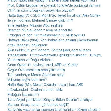
Marco Rubio'nun yaptığını Hakan Fidan neden yapmıyor?
Prof. Üstün Ergüder ile söyleşi: Türkiye'de burjuvazi var mı?
CHP'nin cumhurbaşkanı adayı kim olacak?
Hafta Başı (70): SDG Münih’te, Heyet İmralı’da, Akın Gürlek
ile yeni dönem, Mehmet Şimşek gidici mi?
Yine yeniden: Mazlum Abdi realitesi
Resmen "kurucu önder" ama hâlâ tecritte
Erdoğan ve ben: Bir tokalaşmanın 35 yıllık öyküsü
Haftaya Bakış (304): Yeni bakanların anlamı | Komisyonun
ortak raporunu beklerken
Akın Gürlek ile yeni dönem: Sert başladı, sert sürecek
Transatlantik: Trump-Netanyahu işbirliğinin sınırları | Türkiye,
Yunanistan ve Doğu Akdeniz
Gıran Özcan ile söyleşi: İsrail, ABD ve Kürtler
Özgür Özel sarsılmış ama yıkılmamış
Tüm yönleriyle Mesut Özarslan olayı
Milliyetçi sağın lideri kim?
Hafta Başı (69): Mesut Özarslan olayı | İran-ABD
müzakereleri | Öcalan'a umut hakkı
Erdoğan İslamcı mı?
Taha Akyol yeni kitabı Dünyayı Bölen Devrim'i anlatıyor
Mansur Yavaş neden gündemde değil?
Suriye'de yaşananlar seçmen tercihlerini ve çözüm sürecini