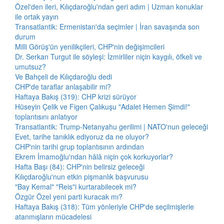
Özel'den ileri, Kılıçdaroğlu'ndan geri adım | Uzman konuklar
ile ortak yayın
Transatlantik: Ermenistan'da seçimler | İran savaşında son
durum
Milli Görüş'ün yenilikçileri, CHP'nin değişimcileri
Dr. Serkan Turgut ile söyleşi: İzmirliler niçin kaygılı, öfkeli ve
umutsuz?
Ve Bahçeli de Kılıçdaroğlu dedi
CHP'de taraflar anlaşabilir mi?
Haftaya Bakış (319): CHP krizi sürüyor
Hüseyin Çelik ve Figen Çalıkuşu "Adalet Hemen Şimdi!"
toplantısını anlatıyor
Transatlantik: Trump-Netanyahu gerilimi | NATO'nun geleceği
Evet, tarihe tanıklık ediyoruz da ne oluyor?
CHP'nin tarihi grup toplantısının ardından
Ekrem İmamoğlu'ndan hâlâ niçin çok korkuyorlar?
Hafta Başı (84): CHP'nin belirsiz geleceği
Kılıçdaroğlu'nun etkin pişmanlık başvurusu
"Bay Kemal" "Reis"i kurtarabilecek mi?
Özgür Özel yeni parti kuracak mı?
Haftaya Bakış (318): Tüm yönleriyle CHP'de seçilmişlerle
atanmışların mücadelesi