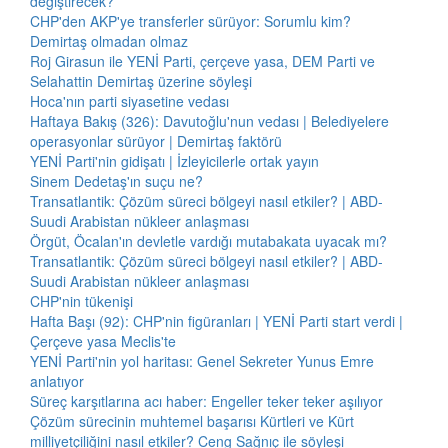
değiştirecek?
CHP'den AKP'ye transferler sürüyor: Sorumlu kim?
Demirtaş olmadan olmaz
Roj Girasun ile YENİ Parti, çerçeve yasa, DEM Parti ve
Selahattin Demirtaş üzerine söyleşi
Hoca'nın parti siyasetine vedası
Haftaya Bakış (326): Davutoğlu'nun vedası | Belediyelere
operasyonlar sürüyor | Demirtaş faktörü
YENİ Parti'nin gidişatı | İzleyicilerle ortak yayın
Sinem Dedetaş'ın suçu ne?
Transatlantik: Çözüm süreci bölgeyi nasıl etkiler? | ABD-
Suudi Arabistan nükleer anlaşması
Örgüt, Öcalan'ın devletle vardığı mutabakata uyacak mı?
Transatlantik: Çözüm süreci bölgeyi nasıl etkiler? | ABD-
Suudi Arabistan nükleer anlaşması
CHP'nin tükenişi
Hafta Başı (92): CHP'nin figüranları | YENİ Parti start verdi |
Çerçeve yasa Meclis'te
YENİ Parti'nin yol haritası: Genel Sekreter Yunus Emre
anlatıyor
Süreç karşıtlarına acı haber: Engeller teker teker aşılıyor
Çözüm sürecinin muhtemel başarısı Kürtleri ve Kürt
milliyetçiliğini nasıl etkiler? Ceng Sağnıç ile söyleşi