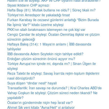
Hatem Ete ile söyleşi: AKP ve CHP oylarını nasıl artırabilirler?
Siyasi iktidarın CHP açmazı
Hafta Başı (81): Mutlak butlana ne oldu? | Süreç tıkalı mı?
Türkiye'nin Amedspor ile yakaladığı fırsat
Furkan Karabay ile cezaevi günlerini anlattığı "Bizim Burada
Ne İşimiz Var?" kitabı üzerine söyleşi
PKK'nın silah bırakmasını istemeyen ne çok kişi var
Cengiz Çandar ile söyleşi: Öcalan-Demirtaş ilişkisi ve çözüm
sürecinin geleceği
Haftaya Bakış (314): 1 Mayıs'ın anlamı | İBB davasında
tahliyeler
İBB davasında Adem Soytekin niçin tahliye edildi?
Erdoğan çözüm sürecinin önünü açıyor mu?
Türkiye Avrupa'nın içinde mi, dışında mı? | Sinan Ülgen ile
söyleşi
Reza Talebi ile söyleşi: Savaş İran'da rejim-toplum ilişkilerini
nasıl dönüştürdü?
Suya düşen "dindar nesil" hayali
Transatlantik: İran savaşı ne durumda? | Kral Charles ABD'de
Vahap Coşkun ile söyleşi: Çözüm süreci neden tıkandı? Ne
yapılabilir?
Öcalan'ın gündeminde niçin hep İsrail var?
Ahmet Şık yeni kitabı "Ayna/Heli" yi anlatıyor