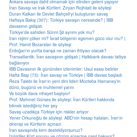
Ankara savaşa dahil olmamak için elinden geleni yapıyor
İran Savaşı ve Irak Kürtleri: Zıryan Rojhılati ile söyleşi
Duran Kalkan ile Devlet Bahçeli'yi buluşturan savaş
Haftaya Bakış (307): Türkiye savaşın neresinde? | İBB
davasının gidişatı
Türkiye'de sahiden Sünni-Şii ayrımı yok mu?
İran rejimi çöker mi? İsrail bölgenin egemen gücü olur mu? |
Prof. Hamit Bozarslan ile söyleşi
Erdoğan'ın yurtta barışa ne zaman ihtiyacı olacak?
Transatlantik: İran savaşının gidişatı | Halkbank davası tatlıya
bağlanıyor
İBB Davasının ilk gününden izlenimler: Usul esası belirler
Hafta Başı (73): İran savaşı ve Türkiye | İBB davası başladı
Reza Talebi ile İran'ın yeni dini lideri Mücteba Hamaney'in
dünü, bugünü ve muhtemel yarını
Ve büyük dava nihayet başlıyor!
Prof. Mehmet Gürses ile söyleşi: İran Kürtleri hakkında
bilmek istediğiniz her şey
Savaş uzadıkça Türkiye için riskler artıyor
Yener Orkunoğlu ile söyleşi: ABD'nin hesap hataları, İran'ın
direnişi ve Kürtlerin açmazı
İran savaşında kimi destekliyorsunuz?
İzmirliler Kürt sorunu ve çözüm sürecine nasıl bakıyor?