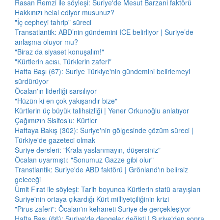
Rasan Remzi ile söyleşi: Suriye'de Mesut Barzani faktörü
Hakkınızı helal ediyor musunuz?
"İç cepheyi tahrip" süreci
Transatlantik: ABD’nin gündemini ICE belirliyor | Suriye’de
anlaşma oluyor mu?
"Biraz da siyaset konuşalım!"
"Kürtlerin acısı, Türklerin zaferi"
Hafta Başı (67): Suriye Türkiye'nin gündemini belirlemeyi
sürdürüyor
Öcalan'ın liderliği sarsılıyor
"Hüzün ki en çok yakışandır bize"
Kürtlerin üç büyük talihsizliği | Yener Orkunoğlu anlatıyor
Çağımızın Sisifos’u: Kürtler
Haftaya Bakış (302): Suriye'nin gölgesinde çözüm süreci |
Türkiye'de gazeteci olmak
Suriye dersleri: "Krala yaslanmayın, düşersiniz"
Öcalan uyarmıştı: "Sonumuz Gazze gibi olur"
Transtlantik: Suriye'de ABD faktörü | Grönland'ın belirsiz
geleceği
Ümit Fırat ile söyleşi: Tarih boyunca Kürtlerin statü arayışları
Suriye'nin ortaya çıkardığı Kürt milliyetçiliğinin krizi
"Pirus zaferi": Öcalan'ın kehaneti Suriye de gerçekleşiyor
Hafta Başı (66): Suriye'de dengeler değişti | Suriye'den sonra