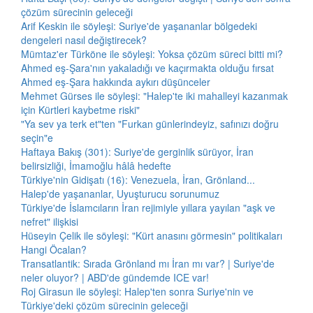
çözüm sürecinin geleceği
Arif Keskin ile söyleşi: Suriye'de yaşananlar bölgedeki
dengeleri nasıl değiştirecek?
Mümtaz'er Türköne ile söyleşi: Yoksa çözüm süreci bitti mi?
Ahmed eş-Şara'nın yakaladığı ve kaçırmakta olduğu fırsat
Ahmed eş-Şara hakkında aykırı düşünceler
Mehmet Gürses ile söyleşi: "Halep'te iki mahalleyi kazanmak
için Kürtleri kaybetme riski"
"Ya sev ya terk et"ten "Furkan günlerindeyiz, safınızı doğru
seçin"e
Haftaya Bakış (301): Suriye'de gerginlik sürüyor, İran
belirsizliği, İmamoğlu hâlâ hedefte
Türkiye'nin Gidişatı (16): Venezuela, İran, Grönland...
Halep'de yaşananlar, Uyuşturucu sorunumuz
Türkiye'de İslamcıların İran rejimiyle yıllara yayılan "aşk ve
nefret" ilişkisi
Hüseyin Çelik ile söyleşi: "Kürt anasını görmesin" politikaları
Hangi Öcalan?
Transatlantik: Sırada Grönland mı İran mı var? | Suriye'de
neler oluyor? | ABD'de gündemde ICE var!
Roj Girasun ile söyleşi: Halep'ten sonra Suriye'nin ve
Türkiye'deki çözüm sürecinin geleceği