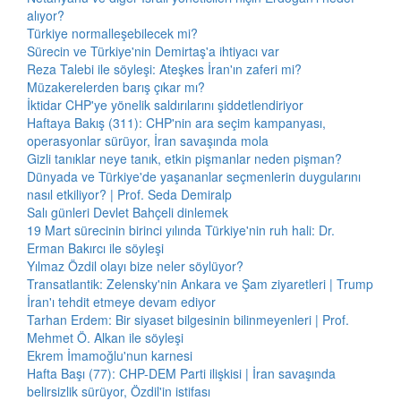
alıyor?
Türkiye normalleşebilecek mi?
Sürecin ve Türkiye'nin Demirtaş'a ihtiyacı var
Reza Talebi ile söyleşi: Ateşkes İran'ın zaferi mi?
Müzakerelerden barış çıkar mı?
İktidar CHP'ye yönelik saldırılarını şiddetlendiriyor
Haftaya Bakış (311): CHP'nin ara seçim kampanyası,
operasyonlar sürüyor, İran savaşında mola
Gizli tanıklar neye tanık, etkin pişmanlar neden pişman?
Dünyada ve Türkiye'de yaşananlar seçmenlerin duygularını
nasıl etkiliyor? | Prof. Seda Demiralp
Salı günleri Devlet Bahçeli dinlemek
19 Mart sürecinin birinci yılında Türkiye'nin ruh hali: Dr.
Erman Bakırcı ile söyleşi
Yılmaz Özdil olayı bize neler söylüyor?
Transatlantik: Zelensky'nin Ankara ve Şam ziyaretleri | Trump
İran'ı tehdit etmeye devam ediyor
Tarhan Erdem: Bir siyaset bilgesinin bilinmeyenleri | Prof.
Mehmet Ö. Alkan ile söyleşi
Ekrem İmamoğlu'nun karnesi
Hafta Başı (77): CHP-DEM Parti ilişkisi | İran savaşında
belirsizlik sürüyor, Özdil'in istifası