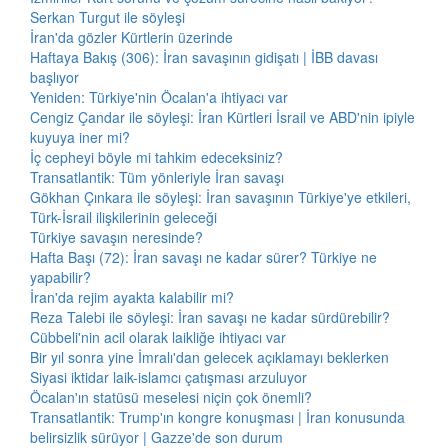
Serkan Turgut ile söyleşi
İran'da gözler Kürtlerin üzerinde
Haftaya Bakış (306): İran savaşının gidişatı | İBB davası
başlıyor
Yeniden: Türkiye'nin Öcalan'a ihtiyacı var
Cengiz Çandar ile söyleşi: İran Kürtleri İsrail ve ABD'nin ipiyle
kuyuya iner mi?
İç cepheyi böyle mi tahkim edeceksiniz?
Transatlantik: Tüm yönleriyle İran savaşı
Gökhan Çınkara ile söyleşi: İran savaşının Türkiye'ye etkileri,
Türk-İsrail ilişkilerinin geleceği
Türkiye savaşın neresinde?
Hafta Başı (72): İran savaşı ne kadar sürer? Türkiye ne
yapabilir?
İran'da rejim ayakta kalabilir mi?
Reza Talebi ile söyleşi: İran savaşı ne kadar sürdürebilir?
Cübbeli'nin acil olarak laikliğe ihtiyacı var
Bir yıl sonra yine İmralı'dan gelecek açıklamayı beklerken
Siyasi iktidar laik-islamcı çatışması arzuluyor
Öcalan'ın statüsü meselesi niçin çok önemli?
Transatlantik: Trump'ın kongre konuşması | İran konusunda
belirsizlik sürüyor | Gazze'de son durum