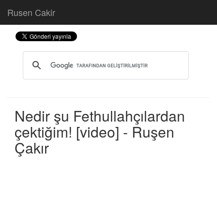
Rusen Cakir
Nedir şu Fethullahçılardan
çektiğim! [video] - Ruşen
Çakır