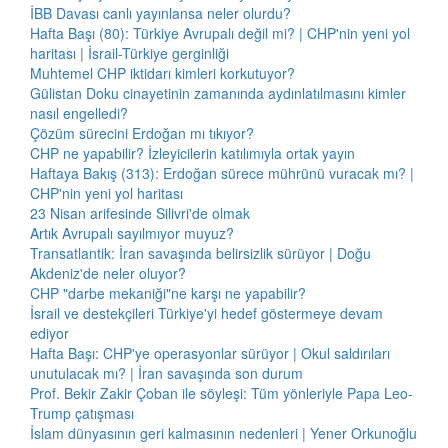
İBB Davası canlı yayınlansa neler olurdu?
Hafta Başı (80): Türkiye Avrupalı değil mi? | CHP'nin yeni yol
haritası | İsrail-Türkiye gerginliği
Muhtemel CHP iktidarı kimleri korkutuyor?
Gülistan Doku cinayetinin zamanında aydınlatılmasını kimler
nasıl engelledi?
Çözüm sürecini Erdoğan mı tıkıyor?
CHP ne yapabilir? İzleyicilerin katılımıyla ortak yayın
Haftaya Bakış (313): Erdoğan sürece mührünü vuracak mı? |
CHP'nin yeni yol haritası
23 Nisan arifesinde Silivri'de olmak
Artık Avrupalı sayılmıyor muyuz?
Transatlantik: İran savaşında belirsizlik sürüyor | Doğu
Akdeniz'de neler oluyor?
CHP "darbe mekaniği"ne karşı ne yapabilir?
İsrail ve destekçileri Türkiye'yi hedef göstermeye devam
ediyor
Hafta Başı: CHP'ye operasyonlar sürüyor | Okul saldırıları
unutulacak mı? | İran savaşında son durum
Prof. Bekir Zakir Çoban ile söyleşi: Tüm yönleriyle Papa Leo-
Trump çatışması
İslam dünyasının geri kalmasının nedenleri | Yener Orkunoğlu