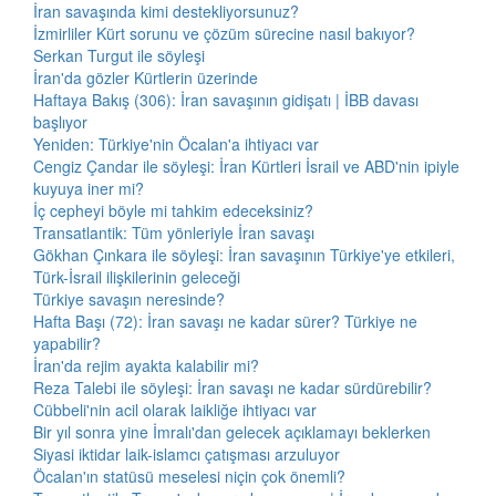
İran savaşında kimi destekliyorsunuz?
İzmirliler Kürt sorunu ve çözüm sürecine nasıl bakıyor?
Serkan Turgut ile söyleşi
İran'da gözler Kürtlerin üzerinde
Haftaya Bakış (306): İran savaşının gidişatı | İBB davası
başlıyor
Yeniden: Türkiye'nin Öcalan'a ihtiyacı var
Cengiz Çandar ile söyleşi: İran Kürtleri İsrail ve ABD'nin ipiyle
kuyuya iner mi?
İç cepheyi böyle mi tahkim edeceksiniz?
Transatlantik: Tüm yönleriyle İran savaşı
Gökhan Çınkara ile söyleşi: İran savaşının Türkiye'ye etkileri,
Türk-İsrail ilişkilerinin geleceği
Türkiye savaşın neresinde?
Hafta Başı (72): İran savaşı ne kadar sürer? Türkiye ne
yapabilir?
İran'da rejim ayakta kalabilir mi?
Reza Talebi ile söyleşi: İran savaşı ne kadar sürdürebilir?
Cübbeli'nin acil olarak laikliğe ihtiyacı var
Bir yıl sonra yine İmralı'dan gelecek açıklamayı beklerken
Siyasi iktidar laik-islamcı çatışması arzuluyor
Öcalan'ın statüsü meselesi niçin çok önemli?