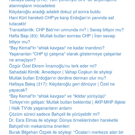
atanmışların mücadelesi
Kılıçdaroğlu aradığı adaleti dokuz yıl sonra buldu
Hani Kürt hareketi CHP'ye karşı Erdoğan'ın yanında saf
tutacaktı!
Transatlantik: CHP Batı'nın umrunda mı? | Savaş bitiyor mu?
Hafta Başı (83): Mutlak butlan sonrası CHP | İran savaşı
bitiyor mu?
"Bay Kemal"in "ahlak kavgası" ne kadar inandırıcı?
Yaşananları "CHP içi çatışma" olarak göstermeye çalışanlar
ne amaçlıyor?
Özgür Özel Ekrem İmamoğlu'nu terk eder mi?
Sahadaki Kimlik: Amedspor | Vahap Coşkun ile söyleşi
Mutlak butlan Erdoğan'ın derdine derman olur mu?
Haftaya Bakış (317): Kılıçdaroğlu geri dönüyor | Özel ne
yapacak?
"Bay Kemal"in "ahlak kavgası" ve "iktidar yürüyüşü"
Türkiye'nin gidişatı: Mutlak butlan beklentisi | AKP-MHP ilişkisi
| Halk TV'de yaşananların anlamı
Çözüm süreci sadece Bahçeli ile yürüyebilir mi?
Dr. Esra Elmas ile söyleşi: Dünya örneklerinden hareketle
Bahçeli'nin mekanizma önerileri
Burak Bilgehan Özpek ile söyleşi: "Öcalan’ı merkeze alan bir