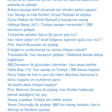
yükseliş ve çöküşü
Ankara savaşa dahil olmamak için elinden geleni yapıyor
İran Savaşı ve Irak Kürtleri: Zıryan Rojhılati ile söyleşi
Duran Kalkan ile Devlet Bahçeli'yi buluşturan savaş
Haftaya Bakış (307): Türkiye savaşın neresinde? | İBB
davasının gidişatı
Türkiye'de sahiden Sünni-Şii ayrımı yok mu?
İran rejimi çöker mi? İsrail bölgenin egemen gücü olur mu? |
Prof. Hamit Bozarslan ile söyleşi
Erdoğan'ın yurtta barışa ne zaman ihtiyacı olacak?
Transatlantik: İran savaşının gidişatı | Halkbank davası tatlıya
bağlanıyor
İBB Davasının ilk gününden izlenimler: Usul esası belirler
Hafta Başı (73): İran savaşı ve Türkiye | İBB davası başladı
Reza Talebi ile İran'ın yeni dini lideri Mücteba Hamaney'in
dünü, bugünü ve muhtemel yarını
Ve büyük dava nihayet başlıyor!
Prof. Mehmet Gürses ile söyleşi: İran Kürtleri hakkında
bilmek istediğiniz her şey
Savaş uzadıkça Türkiye için riskler artıyor
Yener Orkunoğlu ile söyleşi: ABD'nin hesap hataları, İran'ın
direnişi ve Kürtlerin açmazı