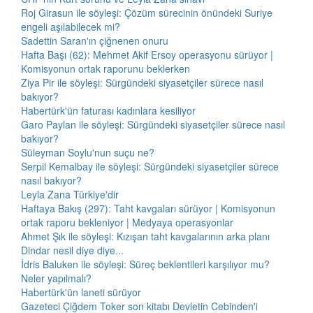
Roj Girasun ile söyleşi: Çözüm sürecinin önündeki Suriye
engeli aşılabilecek mi?
Sadettin Saran'ın çiğnenen onuru
Hafta Başı (62): Mehmet Akif Ersoy operasyonu sürüyor |
Komisyonun ortak raporunu beklerken
Ziya Pir ile söyleşi: Sürgündeki siyasetçiler sürece nasıl
bakıyor?
Habertürk'ün faturası kadınlara kesiliyor
Garo Paylan ile söyleşi: Sürgündeki siyasetçiler sürece nasıl
bakıyor?
Süleyman Soylu'nun suçu ne?
Serpil Kemalbay ile söyleşi: Sürgündeki siyasetçiler sürece
nasıl bakıyor?
Leyla Zana Türkiye'dir
Haftaya Bakış (297): Taht kavgaları sürüyor | Komisyonun
ortak raporu bekleniyor | Medyaya operasyonlar
Ahmet Şık ile söyleşi: Kızışan taht kavgalarının arka planı
Dindar nesil diye diye...
İdris Baluken ile söyleşi: Süreç beklentileri karşılıyor mu?
Neler yapılmalı?
Habertürk'ün laneti sürüyor
Gazeteci Çiğdem Toker son kitabı Devletin Cebinden'i