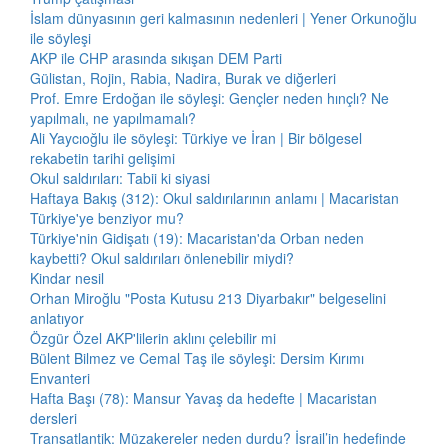
İslam dünyasının geri kalmasının nedenleri | Yener Orkunoğlu
ile söyleşi
AKP ile CHP arasında sıkışan DEM Parti
Gülistan, Rojin, Rabia, Nadira, Burak ve diğerleri
Prof. Emre Erdoğan ile söyleşi: Gençler neden hınçlı? Ne
yapılmalı, ne yapılmamalı?
Ali Yaycıoğlu ile söyleşi: Türkiye ve İran | Bir bölgesel
rekabetin tarihi gelişimi
Okul saldırıları: Tabii ki siyasi
Haftaya Bakış (312): Okul saldırılarının anlamı | Macaristan
Türkiye'ye benziyor mu?
Türkiye'nin Gidişatı (19): Macaristan'da Orban neden
kaybetti? Okul saldırıları önlenebilir miydi?
Kindar nesil
Orhan Miroğlu "Posta Kutusu 213 Diyarbakır" belgeselini
anlatıyor
Özgür Özel AKP'lilerin aklını çelebilir mi
Bülent Bilmez ve Cemal Taş ile söyleşi: Dersim Kırımı
Envanteri
Hafta Başı (78): Mansur Yavaş da hedefte | Macaristan
dersleri
Transatlantik: Müzakereler neden durdu? İsrail’in hedefinde