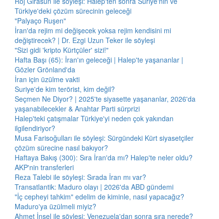
Roj Girasun ile söyleşi: Halep'ten sonra Suriye'nin ve
Türkiye'deki çözüm sürecinin geleceği
"Palyaço Ruşen"
İran'da rejim mi değişecek yoksa rejim kendisini mi
değiştirecek? | Dr. Ezgi Uzun Teker ile söyleşi
"Sizi gidi 'kripto Kürtçüler' sizi!"
Hafta Başı (65): İran'ın geleceği | Halep'te yaşananlar |
Gözler Grönland'da
İran için üzülme vakti
Suriye'de kim terörist, kim değil?
Seçmen Ne Diyor? | 2025'te siyasette yaşananlar, 2026'da
yaşanabilecekler & Anahtar Parti sürprizi
Halep'teki çatışmalar Türkiye'yi neden çok yakından
ilgilendiriyor?
Musa Farisoğulları ile söyleşi: Sürgündeki Kürt siyasetçiler
çözüm sürecine nasıl bakıyor?
Haftaya Bakış (300): Sıra İran'da mı? Halep'te neler oldu?
AKP'nin transferleri
Reza Talebi ile söyleşi: Sırada İran mı var?
Transatlantik: Maduro olayı | 2026'da ABD gündemi
"İç cepheyi tahkim" edelim de kiminle, nasıl yapacağız?
Maduro'ya üzülmeli miyiz?
Ahmet İnsel ile söyleşi: Venezuela'dan sonra sıra nerede?