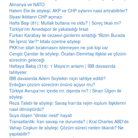
Almanya ve NATO
Hatem Ete ile söyleşi: AKP ve CHP oylarını nasıl artırabilirler?
Siyasi iktidarın CHP açmazı
Hafta Başı (81): Mutlak butlana ne oldu? | Süreç tıkalı mı?
Türkiye'nin Amedspor ile yakaladığı fırsat
Furkan Karabay ile cezaevi günlerini anlattığı "Bizim Burada
Ne İşimiz Var?" kitabı üzerine söyleşi
PKK'nın silah bırakmasını istemeyen ne çok kişi var
Cengiz Çandar ile söyleşi: Öcalan-Demirtaş ilişkisi ve çözüm
sürecinin geleceği
Haftaya Bakış (314): 1 Mayıs'ın anlamı | İBB davasında
tahliyeler
İBB davasında Adem Soytekin niçin tahliye edildi?
Erdoğan çözüm sürecinin önünü açıyor mu?
Türkiye Avrupa'nın içinde mi, dışında mı? | Sinan Ülgen ile
söyleşi
Reza Talebi ile söyleşi: Savaş İran'da rejim-toplum ilişkilerini
nasıl dönüştürdü?
Suya düşen "dindar nesil" hayali
Transatlantik: İran savaşı ne durumda? | Kral Charles ABD'de
Vahap Coşkun ile söyleşi: Çözüm süreci neden tıkandı? Ne
yapılabilir?