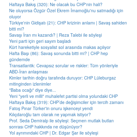
Haftaya Bakış (320): Ne olacak bu CHP'nin hali?
Ne oluyorsa Özgür Özel Ekrem İmamoğlu'nu satmadığı için
oluyor
Türkiye'nin Gidişatı (21): CHP krizinin anlamı | Savaş sahiden
bitti mi?
Savaşı İran mı kazandı? | Reza Talebi ile söyleşi
Yeni parti için geri sayım başladı
Kürt hareketiyle sosyalist sol arasında makas açılıyor
Hafta Başı (86): Savaş sonunda bitti mi? | CHP hep
gündemde
Transatlantik: Cevapsız sorular ve riskler: Tüm yönleriyle
ABD-İran anlaşması
Kimler tarihin doğru tarafında duruyor: CHP Lüleburgaz
mitinginden izlenimler
"Baba ocağı" diye diye...
Yeni "yerli ve milli" muhalefet partisi olma yolundaki CHP
Haftaya Bakış (319): CHP’de değişimciler için tercih zamanı
Fatoş Pınar Türker'in onuru işkenceyi yendi
Kılıçdaroğlu tam olarak ne yapmak istiyor?
Prof. Seda Demiralp ile söyleşi: Seçmen mutlak butlan
sonrası CHP hakkında ne düşünüyor?
Yol ayrımındaki CHP | Dr. Edgar Şar ile söyleşi