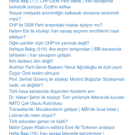
Hafta Başı (77): CHP-DEM Parti ilişkisi | İran savaşında
belirsizlik sürüyor, Özdil'in istifası
Sosyal medyada anonimliğin kalkacak olmasına sevinmeli
miyiz?
CHP ile DEM Parti arasındaki makas açılıyor mu?
Hatem Ete ile söyleşi: İran savaşı seçmen tercihlerini nasıl
etkiliyor?
Diğer partiler niçin CHP'nin yanında değil?
Haftaya Bakış (310): Ara seçim tartışmaları | İBB davasında
tahliyeler | İran savaşının gidişatı
Kim darbeci, kim değil?
Anahtar Parti Genel Başkanı Yavuz Ağıralioğlu ile özel yayın
Özgür Özel teslim olmuyor
Prof. Serhat Güvenç ile söyleşi: Montrö Boğazlar Sözleşmesi
nedir, ne değildir?
Türk hava sahasında düşürülen füzelerin sırrı
Dr. Hakan Şahin ile söyleşi: Tüm yönleriyle Adana'da kurulan
NATO Çok Ulsulu Kolordusu
Transatlantik: Müzakerelerin gidişatı | ABD'de İsrail lobisi |
Lübnan'da neler oluyor?
Türk solundan geriye ne kaldı?
Mahir Çayan Kitabı'nı editörü Emir Ali Türkmen anlatıyor
Hafta Başı (76): İran savaşı biteceğe benzemiyor |