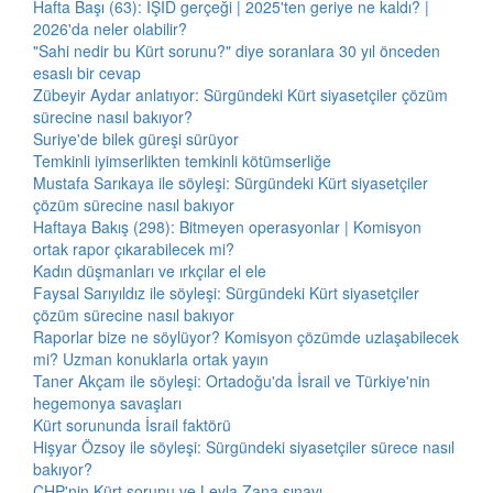
Hafta Başı (63): IŞİD gerçeği | 2025'ten geriye ne kaldı? |
2026'da neler olabilir?
"Sahi nedir bu Kürt sorunu?" diye soranlara 30 yıl önceden
esaslı bir cevap
Zübeyir Aydar anlatıyor: Sürgündeki Kürt siyasetçiler çözüm
sürecine nasıl bakıyor?
Suriye'de bilek güreşi sürüyor
Temkinli iyimserlikten temkinli kötümserliğe
Mustafa Sarıkaya ile söyleşi: Sürgündeki Kürt siyasetçiler
çözüm sürecine nasıl bakıyor
Haftaya Bakış (298): Bitmeyen operasyonlar | Komisyon
ortak rapor çıkarabilecek mi?
Kadın düşmanları ve ırkçılar el ele
Faysal Sarıyıldız ile söyleşi: Sürgündeki Kürt siyasetçiler
çözüm sürecine nasıl bakıyor
Raporlar bize ne söylüyor? Komisyon çözümde uzlaşabilecek
mi? Uzman konuklarla ortak yayın
Taner Akçam ile söyleşi: Ortadoğu'da İsrail ve Türkiye'nin
hegemonya savaşları
Kürt sorununda İsrail faktörü
Hişyar Özsoy ile söyleşi: Sürgündeki siyasetçiler sürece nasıl
bakıyor?
CHP'nin Kürt sorunu ve Leyla Zana sınavı