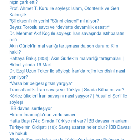
niçin çark etti?
Prof. Ahmet T. Kuru ile söyleşi: İslam, Otoriterlik ve Geri
Kalmışlık
"Şii ekseni"nin yerini "Sünni ekseni" mi alıyor?
Beyaz Toroslu savcı ve "devlette devamlılık esastır"
Dr. Mehmet Akif Koç ile söyleşi: İran savaşında istihbaratın
rolü
Akın Gürlek'in mal varlığı tartışmasında son durum: Kim
haklı?
Haftaya Bakış (308): Akın Gürlek'in malvarlığı tartışmaları |
Birinci yılında 19 Mart
Dr. Ezgi Uzun Teker ile söyleşi: İran'da rejim kendisini nasıl
yeniliyor?
"Varsa bir belgesi gitsin yargıya"
Transatlantik: İran savaşı ve Türkiye | Sırada Küba mı var?
Körfez ülkeleri İran savaşını nasıl yaşıyor? | Yusuf el Şerif ile
söyleşi
İBB davası sertleşiyor
Ekrem İmamoğlu'nun zorlu sınavı
Hafta Başı (74): Sırada Türkiye mi var? İBB davasının anlamı
Türkiye'nin Gidişatı (18): Savaş uzarsa neler olur? İBB Davası
ve hukuk
Ali Şeriati'ye saldırılar ya da Türkiye'de İslamcı düşüncenin