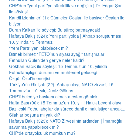
CHP'den "yeni parti"ye süreklilik ve değişim | Dr. Edgar Şar
ile söyleşi
Kandil izlenimleri (1): Cümleler Öcalan ile başlıyor Öcalan ile
bitiyor
Duran Kalkan ile söyleşi: Bu süreç batmayacak!
Haftaya Bakış (324): Yeni parti yolda | Ahbap soruşturması |
10. yılında 15 Temmuz
"Yeni Parti" yeni olabilecek mi?
Bitmek bilmez “FETÖ’nün siyasi ayağı” tartışmaları
Fethullah Gülen'den geriye neler kaldı?
Gökhan Bacık ile söyleşi: 15 Temmuz'un 10. yılında
Fethullahçılığın durumu ve muhtemel geleceği
Özgür Özel'in enerjisi
Türkiye'nin Gidişatı (22): Ahbap olayı, NATO zirvesi, 15
Temmuz'un 10. yılı, Deniz Göktaş
CHP'li belediye başkanı olmak ateşten gömlek
Hafta Başı (90): 15 Temmuz'un 10. yılı | Haluk Levent olayı
Bazı eski Fethullahçılar da sürece dahil olmak istiyor ancak...
Silahlar boşuna mı yakıldı?
Haftaya Bakış (323): NATO Zirvesi'nin ardından | İmamoğlu
savunma yapabilecek mi?
CHP'de ortayolculuk mümkün mü?