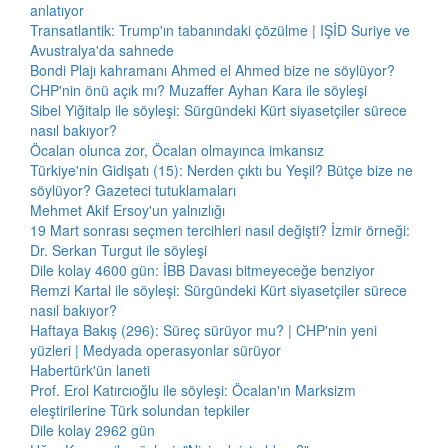
anlatıyor
Transatlantik: Trump'ın tabanındaki çözülme | IŞİD Suriye ve
Avustralya'da sahnede
Bondi Plajı kahramanı Ahmed el Ahmed bize ne söylüyor?
CHP'nin önü açık mı? Muzaffer Ayhan Kara ile söyleşi
Sibel Yiğitalp ile söyleşi: Sürgündeki Kürt siyasetçiler sürece
nasıl bakıyor?
Öcalan olunca zor, Öcalan olmayınca imkansız
Türkiye'nin Gidişatı (15): Nerden çıktı bu Yeşil? Bütçe bize ne
söylüyor? Gazeteci tutuklamaları
Mehmet Akif Ersoy'un yalnızlığı
19 Mart sonrası seçmen tercihleri nasıl değişti? İzmir örneği:
Dr. Serkan Turgut ile söyleşi
Dile kolay 4600 gün: İBB Davası bitmeyeceğe benziyor
Remzi Kartal ile söyleşi: Sürgündeki Kürt siyasetçiler sürece
nasıl bakıyor?
Haftaya Bakış (296): Süreç sürüyor mu? | CHP'nin yeni
yüzleri | Medyada operasyonlar sürüyor
Habertürk'ün laneti
Prof. Erol Katırcıoğlu ile söyleşi: Öcalan'ın Marksizm
eleştirilerine Türk solundan tepkiler
Dile kolay 2962 gün