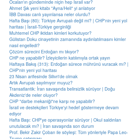
Öcalan'ın gündeminde niçin hep İsrail var?
Ahmet Şık yeni kitabı "Ayna/Heli" yi anlatıyor
İBB Davası canlı yayınlansa neler olurdu?
Hafta Başı (80): Türkiye Avrupalı değil mi? | CHP'nin yeni yol
haritası | İsrail-Türkiye gerginliği
Muhtemel CHP iktidarı kimleri korkutuyor?
Gülistan Doku cinayetinin zamanında aydınlatılmasını kimler
nasıl engelledi?
Çözüm sürecini Erdoğan mı tıkıyor?
CHP ne yapabilir? İzleyicilerin katılımıyla ortak yayın
Haftaya Bakış (313): Erdoğan sürece mührünü vuracak mı? |
CHP'nin yeni yol haritası
23 Nisan arifesinde Silivri'de olmak
Artık Avrupalı sayılmıyor muyuz?
Transatlantik: İran savaşında belirsizlik sürüyor | Doğu
Akdeniz'de neler oluyor?
CHP "darbe mekaniği"ne karşı ne yapabilir?
İsrail ve destekçileri Türkiye'yi hedef göstermeye devam
ediyor
Hafta Başı: CHP'ye operasyonlar sürüyor | Okul saldırıları
unutulacak mı? | İran savaşında son durum
Prof. Bekir Zakir Çoban ile söyleşi: Tüm yönleriyle Papa Leo-
Trump çatışması