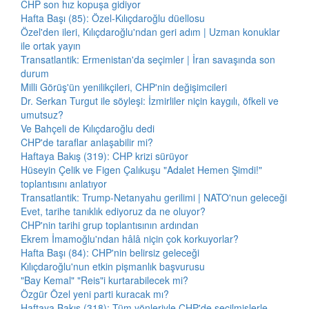
CHP son hız kopuşa gidiyor
Hafta Başı (85): Özel-Kılıçdaroğlu düellosu
Özel'den ileri, Kılıçdaroğlu'ndan geri adım | Uzman konuklar
ile ortak yayın
Transatlantik: Ermenistan'da seçimler | İran savaşında son
durum
Milli Görüş'ün yenilikçileri, CHP'nin değişimcileri
Dr. Serkan Turgut ile söyleşi: İzmirliler niçin kaygılı, öfkeli ve
umutsuz?
Ve Bahçeli de Kılıçdaroğlu dedi
CHP'de taraflar anlaşabilir mi?
Haftaya Bakış (319): CHP krizi sürüyor
Hüseyin Çelik ve Figen Çalıkuşu "Adalet Hemen Şimdi!"
toplantısını anlatıyor
Transatlantik: Trump-Netanyahu gerilimi | NATO'nun geleceği
Evet, tarihe tanıklık ediyoruz da ne oluyor?
CHP'nin tarihi grup toplantısının ardından
Ekrem İmamoğlu'ndan hâlâ niçin çok korkuyorlar?
Hafta Başı (84): CHP'nin belirsiz geleceği
Kılıçdaroğlu'nun etkin pişmanlık başvurusu
"Bay Kemal" "Reis"i kurtarabilecek mi?
Özgür Özel yeni parti kuracak mı?
Haftaya Bakış (318): Tüm yönleriyle CHP'de seçilmişlerle