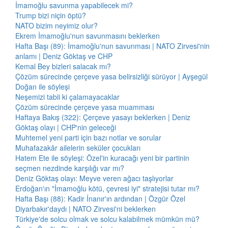
İmamoğlu savunma yapabilecek mi?
Trump bizi niçin öptü?
NATO bizim neyimiz olur?
Ekrem İmamoğlu'nun savunmasını beklerken
Hafta Başı (89): İmamoğlu'nun savunması | NATO Zirvesi'nin
anlamı | Deniz Göktaş ve CHP
Kemal Bey bizleri salacak mı?
Çözüm sürecinde çerçeve yasa belirsizliği sürüyor | Ayşegül
Doğan ile söyleşi
Neşemizi tabii ki çalamayacaklar
Çözüm sürecinde çerçeve yasa muamması
Haftaya Bakış (322): Çerçeve yasayı beklerken | Deniz
Göktaş olayı | CHP'nin geleceği
Muhtemel yeni parti için bazı notlar ve sorular
Muhafazakâr ailelerin seküler çocukları
Hatem Ete ile söyleşi: Özel'in kuracağı yeni bir partinin
seçmen nezdinde karşılığı var mı?
Deniz Göktaş olayı: Meyve veren ağacı taşlıyorlar
Erdoğan'ın "İmamoğlu kötü, çevresi iyi" stratejisi tutar mı?
Hafta Başı (88): Kadir İnanır'ın ardından | Özgür Özel
Diyarbakır'daydı | NATO Zirvesi'ni beklerken
Türkiye'de solcu olmak ve solcu kalabilmek mümkün mü?