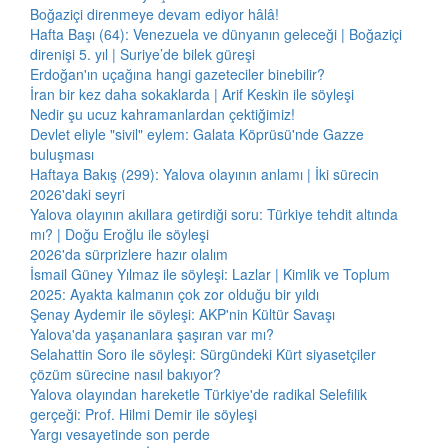
Boğaziçi direnmeye devam ediyor hâlâ!
Hafta Başı (64): Venezuela ve dünyanın geleceği | Boğaziçi
direnişi 5. yıl | Suriye’de bilek güreşi
Erdoğan'ın uçağına hangi gazeteciler binebilir?
İran bir kez daha sokaklarda | Arif Keskin ile söyleşi
Nedir şu ucuz kahramanlardan çektiğimiz!
Devlet eliyle "sivil" eylem: Galata Köprüsü'nde Gazze
buluşması
Haftaya Bakış (299): Yalova olayının anlamı | İki sürecin
2026'daki seyri
Yalova olayının akıllara getirdiği soru: Türkiye tehdit altında
mı? | Doğu Eroğlu ile söyleşi
2026'da sürprizlere hazır olalım
İsmail Güney Yılmaz ile söyleşi: Lazlar | Kimlik ve Toplum
2025: Ayakta kalmanın çok zor olduğu bir yıldı
Şenay Aydemir ile söyleşi: AKP'nin Kültür Savaşı
Yalova'da yaşananlara şaşıran var mı?
Selahattin Soro ile söyleşi: Sürgündeki Kürt siyasetçiler
çözüm sürecine nasıl bakıyor?
Yalova olayından hareketle Türkiye'de radikal Selefilik
gerçeği: Prof. Hilmi Demir ile söyleşi
Yargı vesayetinde son perde