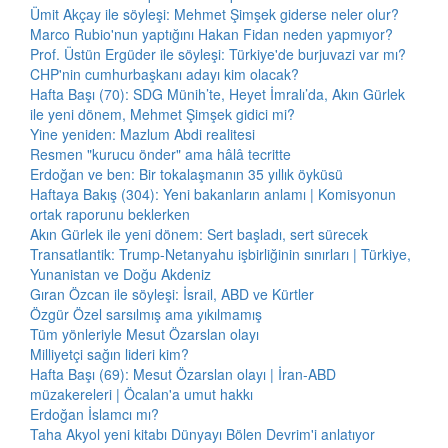
Ümit Akçay ile söyleşi: Mehmet Şimşek giderse neler olur?
Marco Rubio'nun yaptığını Hakan Fidan neden yapmıyor?
Prof. Üstün Ergüder ile söyleşi: Türkiye'de burjuvazi var mı?
CHP'nin cumhurbaşkanı adayı kim olacak?
Hafta Başı (70): SDG Münih’te, Heyet İmralı’da, Akın Gürlek
ile yeni dönem, Mehmet Şimşek gidici mi?
Yine yeniden: Mazlum Abdi realitesi
Resmen "kurucu önder" ama hâlâ tecritte
Erdoğan ve ben: Bir tokalaşmanın 35 yıllık öyküsü
Haftaya Bakış (304): Yeni bakanların anlamı | Komisyonun
ortak raporunu beklerken
Akın Gürlek ile yeni dönem: Sert başladı, sert sürecek
Transatlantik: Trump-Netanyahu işbirliğinin sınırları | Türkiye,
Yunanistan ve Doğu Akdeniz
Gıran Özcan ile söyleşi: İsrail, ABD ve Kürtler
Özgür Özel sarsılmış ama yıkılmamış
Tüm yönleriyle Mesut Özarslan olayı
Milliyetçi sağın lideri kim?
Hafta Başı (69): Mesut Özarslan olayı | İran-ABD
müzakereleri | Öcalan'a umut hakkı
Erdoğan İslamcı mı?
Taha Akyol yeni kitabı Dünyayı Bölen Devrim'i anlatıyor