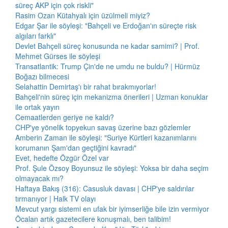
süreç AKP için çok riskli"
Rasim Ozan Kütahyalı için üzülmeli miyiz?
Edgar Şar ile söyleşi: "Bahçeli ve Erdoğan'ın süreçte risk
algıları farklı"
Devlet Bahçeli süreç konusunda ne kadar samimi? | Prof.
Mehmet Gürses ile söyleşi
Transatlantik: Trump Çin'de ne umdu ne buldu? | Hürmüz
Boğazı bilmecesi
Selahattin Demirtaş'ı bir rahat bırakmıyorlar!
Bahçeli'nin süreç için mekanizma önerileri | Uzman konuklar
ile ortak yayın
Cemaatlerden geriye ne kaldı?
CHP'ye yönelik topyekun savaş üzerine bazı gözlemler
Amberin Zaman ile söyleşi: "Suriye Kürtleri kazanımlarını
korumanın Şam'dan geçtiğini kavradı"
Evet, hedefte Özgür Özel var
Prof. Şule Özsoy Boyunsuz ile söyleşi: Yoksa bir daha seçim
olmayacak mı?
Haftaya Bakış (316): Casusluk davası | CHP'ye saldırılar
tırmanıyor | Halk TV olayı
Mevcut yargı sistemi en ufak bir iyimserliğe bile izin vermiyor
Öcalan artık gazetecilere konuşmalı, ben talibim!