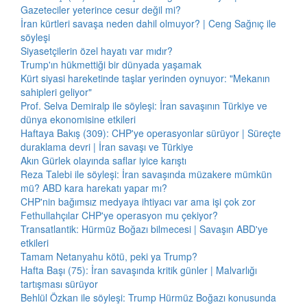
Gazeteciler yeterince cesur değil mi?
İran kürtleri savaşa neden dahil olmuyor? | Ceng Sağnıç ile
söyleşi
Siyasetçilerin özel hayatı var mıdır?
Trump'ın hükmettiği bir dünyada yaşamak
Kürt siyasi hareketinde taşlar yerinden oynuyor: "Mekanın
sahipleri geliyor"
Prof. Selva Demiralp ile söyleşi: İran savaşının Türkiye ve
dünya ekonomisine etkileri
Haftaya Bakış (309): CHP'ye operasyonlar sürüyor | Süreçte
duraklama devri | İran savaşı ve Türkiye
Akın Gürlek olayında saflar iyice karıştı
Reza Talebi ile söyleşi: İran savaşında müzakere mümkün
mü? ABD kara harekatı yapar mı?
CHP'nin bağımsız medyaya ihtiyacı var ama işi çok zor
Fethullahçılar CHP'ye operasyon mu çekiyor?
Transatlantik: Hürmüz Boğazı bilmecesi | Savaşın ABD'ye
etkileri
Tamam Netanyahu kötü, peki ya Trump?
Hafta Başı (75): İran savaşında kritik günler | Malvarlığı
tartışması sürüyor
Behlül Özkan ile söyleşi: Trump Hürmüz Boğazı konusunda