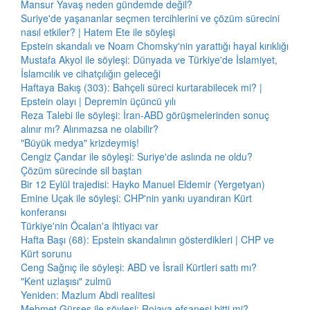
Mansur Yavaş neden gündemde değil?
Suriye'de yaşananlar seçmen tercihlerini ve çözüm sürecini
nasıl etkiler? | Hatem Ete ile söyleşi
Epstein skandalı ve Noam Chomsky'nin yarattığı hayal kırıklığı
Mustafa Akyol ile söyleşi: Dünyada ve Türkiye'de İslamiyet,
İslamcılık ve cihatçılığın geleceği
Haftaya Bakış (303): Bahçeli süreci kurtarabilecek mi? |
Epstein olayı | Depremin üçüncü yılı
Reza Talebi ile söyleşi: İran-ABD görüşmelerinden sonuç
alınır mı? Alınmazsa ne olabilir?
"Büyük medya" krizdeymiş!
Cengiz Çandar ile söyleşi: Suriye'de aslında ne oldu?
Çözüm sürecinde sil baştan
Bir 12 Eylül trajedisi: Hayko Manuel Eldemir (Yergetyan)
Emine Uçak ile söyleşi: CHP'nin yankı uyandıran Kürt
konferansı
Türkiye'nin Öcalan'a ihtiyacı var
Hafta Başı (68): Epstein skandalının gösterdikleri | CHP ve
Kürt sorunu
Ceng Sağnıç ile söyleşi: ABD ve İsrail Kürtleri sattı mı?
"Kent uzlaşısı" zulmü
Yeniden: Mazlum Abdi realitesi
Mehmet Gürses ile söyleşi: Rojava efsanesi bitti mi?