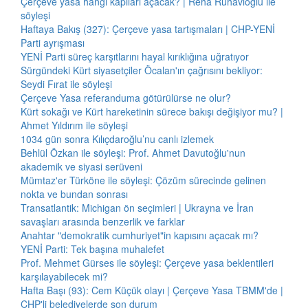
Çerçeve yasa hangi kapıları açacak? | Reha Ruhavioğlu ile
söyleşi
Haftaya Bakış (327): Çerçeve yasa tartışmaları | CHP-YENİ
Parti ayrışması
YENİ Parti süreç karşıtlarını hayal kırıklığına uğratıyor
Sürgündeki Kürt siyasetçiler Öcalan'ın çağrısını bekliyor:
Seydi Fırat ile söyleşi
Çerçeve Yasa referanduma götürülürse ne olur?
Kürt sokağı ve Kürt hareketinin sürece bakışı değişiyor mu? |
Ahmet Yıldırım ile söyleşi
1034 gün sonra Kılıçdaroğlu’nu canlı izlemek
Behlül Özkan ile söyleşi: Prof. Ahmet Davutoğlu'nun
akademik ve siyasi serüveni
Mümtaz'er Türköne ile söyleşi: Çözüm sürecinde gelinen
nokta ve bundan sonrası
Transatlantik: Michigan ön seçimleri | Ukrayna ve İran
savaşları arasında benzerlik ve farklar
Anahtar "demokratik cumhuriyet"in kapısını açacak mı?
YENİ Parti: Tek başına muhalefet
Prof. Mehmet Gürses ile söyleşi: Çerçeve yasa beklentileri
karşılayabilecek mi?
Hafta Başı (93): Cem Küçük olayı | Çerçeve Yasa TBMM'de |
CHP'li belediyelerde son durum