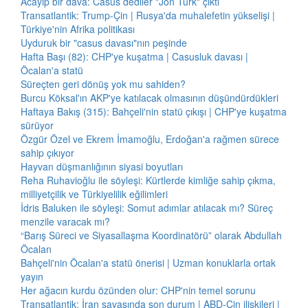
Acayip bir dava: Casus dediler "Jön Türk" çıktı
Transatlantik: Trump-Çin | Rusya'da muhalefetin yükselişi |
Türkiye'nin Afrika politikası
Uyduruk bir "casus davası"nın peşinde
Hafta Başı (82): CHP'ye kuşatma | Casusluk davası |
Öcalan'a statü
Süreçten geri dönüş yok mu sahiden?
Burcu Köksal'ın AKP'ye katılacak olmasının düşündürdükleri
Haftaya Bakış (315): Bahçeli'nin statü çıkışı | CHP'ye kuşatma
sürüyor
Özgür Özel ve Ekrem İmamoğlu, Erdoğan'a rağmen sürece
sahip çıkıyor
Hayvan düşmanlığının siyasi boyutları
Reha Ruhavioğlu ile söyleşi: Kürtlerde kimliğe sahip çıkma,
milliyetçilik ve Türkiyelilik eğilimleri
İdris Baluken ile söyleşi: Somut adımlar atılacak mı? Süreç
menzile varacak mı?
“Barış Süreci ve Siyasallaşma Koordinatörü” olarak Abdullah
Öcalan
Bahçeli'nin Öcalan'a statü önerisi | Uzman konuklarla ortak
yayın
Her ağacın kurdu özünden olur: CHP'nin temel sorunu
Transatlantik: İran savaşında son durum | ABD-Çin ilişkileri |