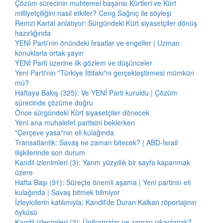
Çözüm sürecinin muhtemel başarısı Kürtleri ve Kürt
milliyetçiliğini nasıl etkiler? Ceng Sağnıç ile söyleşi
Remzi Kartal anlatıyor: Sürgündeki Kürt siyasetçiler dönüş
hazırlığında
YENİ Parti’nin önündeki fırsatlar ve engeller | Uzman
konuklarla ortak yayın
YENİ Parti üzerine ilk gözlem ve düşünceler
Yeni Parti'nin "Türkiye İttifakı"nı gerçekleştirmesi mümkün
mü?
Haftaya Bakış (325): Ve YENİ Parti kuruldu | Çözüm
sürecinde çözüme doğru
Önce sürgündeki Kürt siyasetçiler dönecek
Yeni ana muhalefet partisini beklerken
"Çerçeve yasa"nın eli kulağında
Transatlantik: Savaş ne zaman bitecek? | ABD-İsrail
ilişkilerinde son durum
Kandil izlenimleri (3): Yarım yüzyıllık bir sayfa kapanmak
üzere
Hafta Başı (91): Süreçte önemli aşama | Yeni partinin eli
kulağında | Savaş bitmek bilmiyor
İzleyicilerin katılımıyla: Kandil'de Duran Kalkan röportajının
öyküsü
Kandil izlenimleri (2): Üniformalar ne zaman çıkarılacak?