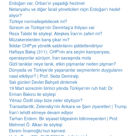
Erdoğan var, Orban’ın yaşadığı hezimet
Netanyahu ve diğer İsrail yöneticileri niçin Erdoğan'ı hedef
alıyor?
Türkiye normalleşebilecek mi?
Sürecin ve Türkiye'nin Demirtaş'a ihtiyacı var
Reza Talebi ile söyleşi: Ateşkes İran'ın zaferi mi?
Müzakerelerden barış çıkar mı?
İktidar CHP'ye yönelik saldırılarını şiddetlendiriyor
Haftaya Bakış (311): CHP'nin ara seçim kampanyası,
operasyonlar sürüyor, İran savaşında mola
Gizli tanıklar neye tanık, etkin pişmanlar neden pişman?
Dünyada ve Türkiye'de yaşananlar seçmenlerin duygularını
nasıl etkiliyor? | Prof. Seda Demiralp
Salı günleri Devlet Bahçeli dinlemek
19 Mart sürecinin birinci yılında Türkiye'nin ruh hali: Dr.
Erman Bakırcı ile söyleşi
Yılmaz Özdil olayı bize neler söylüyor?
Transatlantik: Zelensky'nin Ankara ve Şam ziyaretleri | Trump
İran'ı tehdit etmeye devam ediyor
Tarhan Erdem: Bir siyaset bilgesinin bilinmeyenleri | Prof.
Mehmet Ö. Alkan ile söyleşi
Ekrem İmamoğlu'nun karnesi