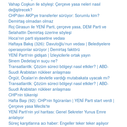
Vahap Coşkun ile söyleşi: Çerçeve yasa neleri nasıl
değiştirecek?
CHP'den AKP'ye transferler sürüyor: Sorumlu kim?
Demirtaş olmadan olmaz
Roj Girasun ile YENİ Parti, çerçeve yasa, DEM Parti ve
Selahattin Demirtaş üzerine söyleşi
Hoca'nın parti siyasetine vedası
Haftaya Bakış (326): Davutoğlu'nun vedası | Belediyelere
operasyonlar sürüyor | Demirtaş faktörü
YENİ Parti'nin gidişatı | İzleyicilerle ortak yayın
Sinem Dedetaş'ın suçu ne?
Transatlantik: Çözüm süreci bölgeyi nasıl etkiler? | ABD-
Suudi Arabistan nükleer anlaşması
Örgüt, Öcalan'ın devletle vardığı mutabakata uyacak mı?
Transatlantik: Çözüm süreci bölgeyi nasıl etkiler? | ABD-
Suudi Arabistan nükleer anlaşması
CHP'nin tükenişi
Hafta Başı (92): CHP'nin figüranları | YENİ Parti start verdi |
Çerçeve yasa Meclis'te
YENİ Parti'nin yol haritası: Genel Sekreter Yunus Emre
anlatıyor
Süreç karşıtlarına acı haber: Engeller teker teker aşılıyor