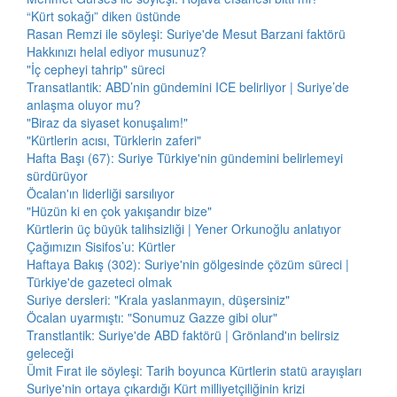
“Kürt sokağı” diken üstünde
Rasan Remzi ile söyleşi: Suriye'de Mesut Barzani faktörü
Hakkınızı helal ediyor musunuz?
"İç cepheyi tahrip" süreci
Transatlantik: ABD’nin gündemini ICE belirliyor | Suriye’de
anlaşma oluyor mu?
"Biraz da siyaset konuşalım!"
"Kürtlerin acısı, Türklerin zaferi"
Hafta Başı (67): Suriye Türkiye'nin gündemini belirlemeyi
sürdürüyor
Öcalan'ın liderliği sarsılıyor
"Hüzün ki en çok yakışandır bize"
Kürtlerin üç büyük talihsizliği | Yener Orkunoğlu anlatıyor
Çağımızın Sisifos’u: Kürtler
Haftaya Bakış (302): Suriye'nin gölgesinde çözüm süreci |
Türkiye'de gazeteci olmak
Suriye dersleri: "Krala yaslanmayın, düşersiniz"
Öcalan uyarmıştı: "Sonumuz Gazze gibi olur"
Transtlantik: Suriye'de ABD faktörü | Grönland'ın belirsiz
geleceği
Ümit Fırat ile söyleşi: Tarih boyunca Kürtlerin statü arayışları
Suriye'nin ortaya çıkardığı Kürt milliyetçiliğinin krizi