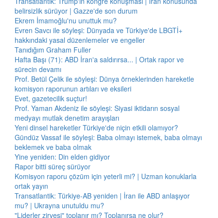
Transatlantik: Trump'ın kongre konuşması | İran konusunda
belirsizlik sürüyor | Gazze'de son durum
Ekrem İmamoğlu'nu unuttuk mu?
Evren Savcı ile söyleşi: Dünyada ve Türkiye'de LBGTİ+
hakkındaki yasal düzenlemeler ve engeller
Tanıdığım Graham Fuller
Hafta Başı (71): ABD İran'a saldırırsa... | Ortak rapor ve
sürecin devamı
Prof. Betül Çelik ile söyleşi: Dünya örneklerinden hareketle
komisyon raporunun artıları ve eksileri
Evet, gazetecilik suçtur!
Prof. Yaman Akdeniz ile söyleşi: Siyasi iktidarın sosyal
medyayı mutlak denetim arayışları
Yeni dinsel hareketler Türkiye'de niçin etkili olamıyor?
Gündüz Vassaf ile söyleşi: Baba olmayı istemek, baba olmayı
beklemek ve baba olmak
Yine yeniden: Din elden gidiyor
Rapor bitti süreç sürüyor
Komisyon raporu çözüm için yeterli mi? | Uzman konuklarla
ortak yayın
Transatlantik: Türkiye-AB yeniden | İran ile ABD anlaşıyor
mu? | Ukrayna unutuldu mu?
"Liderler zirvesi" toplanır mı? Toplanırsa ne olur?