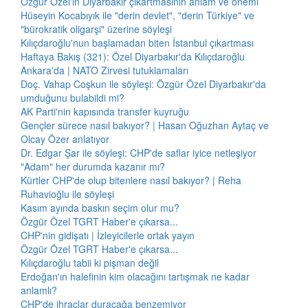
Özgür Özel'in Diyarbakır çıkartmasının anlam ve önemi
Hüseyin Kocabıyık ile "derin devlet", "derin Türkiye" ve
"bürokratik oligarşi" üzerine söyleşi
Kılıçdaroğlu'nun başlamadan biten İstanbul çıkartması
Haftaya Bakış (321): Özel Diyarbakır'da Kılıçdaroğlu
Ankara'da | NATO Zirvesi tutuklamaları
Doç. Vahap Coşkun ile söyleşi: Özgür Özel Diyarbakır'da
umduğunu bulabildi mi?
AK Parti'nin kapısında transfer kuyruğu
Gençler sürece nasıl bakıyor? | Hasan Oğuzhan Aytaç ve
Olcay Özer anlatıyor
Dr. Edgar Şar ile söyleşi: CHP'de saflar iyice netleşiyor
"Adam" her durumda kazanır mı?
Kürtler CHP'de olup bitenlere nasıl bakıyor? | Reha
Ruhavioğlu ile söyleşi
Kasım ayında baskın seçim olur mu?
Özgür Özel TGRT Haber'e çıkarsa...
CHP'nin gidişatı | İzleyicilerle ortak yayın
Özgür Özel TGRT Haber'e çıkarsa...
Kılıçdaroğlu tabii ki pişman değil
Erdoğan'ın halefinin kim olacağını tartışmak ne kadar
anlamlı?
CHP'de ihraçlar duracağa benzemiyor