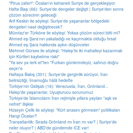
"Pirus zaferi": Öcalan'ın kehaneti Suriye de gerçekleşiyor
Hafta Başı (66): Suriye'de dengeler değişti | Suriye'den sonra
çözüm sürecinin geleceği
Arif Keskin ile söyleşi: Suriye'de yaşananlar bölgedeki
dengeleri nasıl değiştirecek?
Mümtaz'er Türköne ile söyleşi: Yoksa çözüm süreci bitti mi?
Ahmed eş-Şara'nın yakaladığı ve kaçırmakta olduğu fırsat
Ahmed eş-Şara hakkında aykırı düşünceler
Mehmet Gürses ile söyleşi: "Halep'te iki mahalleyi kazanmak
için Kürtleri kaybetme riski"
"Ya sev ya terk et"ten "Furkan günlerindeyiz, safınızı doğru
seçin"e
Haftaya Bakış (301): Suriye'de gerginlik sürüyor, İran
belirsizliği, İmamoğlu hâlâ hedefte
Türkiye'nin Gidişatı (16): Venezuela, İran, Grönland...
Halep'de yaşananlar, Uyuşturucu sorunumuz
Türkiye'de İslamcıların İran rejimiyle yıllara yayılan "aşk ve
nefret" ilişkisi
Hüseyin Çelik ile söyleşi: "Kürt anasını görmesin" politikaları
Hangi Öcalan?
Transatlantik: Sırada Grönland mı İran mı var? | Suriye'de
neler oluyor? | ABD'de gündemde ICE var!