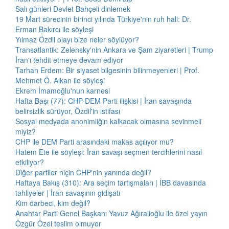
Salı günleri Devlet Bahçeli dinlemek
19 Mart sürecinin birinci yılında Türkiye'nin ruh hali: Dr.
Erman Bakırcı ile söyleşi
Yılmaz Özdil olayı bize neler söylüyor?
Transatlantik: Zelensky'nin Ankara ve Şam ziyaretleri | Trump
İran'ı tehdit etmeye devam ediyor
Tarhan Erdem: Bir siyaset bilgesinin bilinmeyenleri | Prof.
Mehmet Ö. Alkan ile söyleşi
Ekrem İmamoğlu'nun karnesi
Hafta Başı (77): CHP-DEM Parti ilişkisi | İran savaşında
belirsizlik sürüyor, Özdil'in istifası
Sosyal medyada anonimliğin kalkacak olmasına sevinmeli
miyiz?
CHP ile DEM Parti arasındaki makas açılıyor mu?
Hatem Ete ile söyleşi: İran savaşı seçmen tercihlerini nasıl
etkiliyor?
Diğer partiler niçin CHP'nin yanında değil?
Haftaya Bakış (310): Ara seçim tartışmaları | İBB davasında
tahliyeler | İran savaşının gidişatı
Kim darbeci, kim değil?
Anahtar Parti Genel Başkanı Yavuz Ağıralioğlu ile özel yayın
Özgür Özel teslim olmuyor