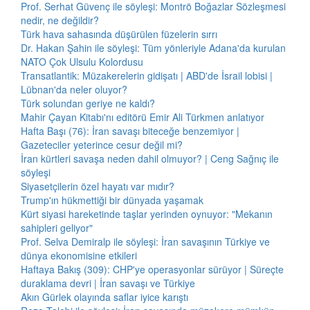
Prof. Serhat Güvenç ile söyleşi: Montrö Boğazlar Sözleşmesi
nedir, ne değildir?
Türk hava sahasında düşürülen füzelerin sırrı
Dr. Hakan Şahin ile söyleşi: Tüm yönleriyle Adana'da kurulan
NATO Çok Ulsulu Kolordusu
Transatlantik: Müzakerelerin gidişatı | ABD'de İsrail lobisi |
Lübnan'da neler oluyor?
Türk solundan geriye ne kaldı?
Mahir Çayan Kitabı'nı editörü Emir Ali Türkmen anlatıyor
Hafta Başı (76): İran savaşı biteceğe benzemiyor |
Gazeteciler yeterince cesur değil mi?
İran kürtleri savaşa neden dahil olmuyor? | Ceng Sağnıç ile
söyleşi
Siyasetçilerin özel hayatı var mıdır?
Trump'ın hükmettiği bir dünyada yaşamak
Kürt siyasi hareketinde taşlar yerinden oynuyor: "Mekanın
sahipleri geliyor"
Prof. Selva Demiralp ile söyleşi: İran savaşının Türkiye ve
dünya ekonomisine etkileri
Haftaya Bakış (309): CHP'ye operasyonlar sürüyor | Süreçte
duraklama devri | İran savaşı ve Türkiye
Akın Gürlek olayında saflar iyice karıştı