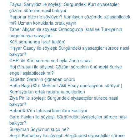
Faysal Sarıyıldız ile söyleşi: Sürgündeki Kürt siyasetçiler
çözüm sürecine nasıl bakıyor
Raporlar bize ne söylüyor? Komisyon çözümde uzlaşabilecek
mi? Uzman konuklarla ortak yayın
Taner Akçam ile söyleşi: Ortadoğu'da İsrail ve Türkiye'nin
hegemonya savaşları
Kürt sorununda İsrail faktörü
Hişyar Özsoy ile söyleşi: Sürgündeki siyasetçiler sürece nasıl
bakıyor?
CHP'nin Kürt sorunu ve Leyla Zana sınavı
Roj Girasun ile söyleşi: Çözüm sürecinin önündeki Suriye
engeli aşılabilecek mi?
Sadettin Saran'ın çiğnenen onuru
Hafta Başı (62): Mehmet Akif Ersoy operasyonu sürüyor |
Komisyonun ortak raporunu beklerken
Ziya Pir ile söyleşi: Sürgündeki siyasetçiler sürece nasıl
bakıyor?
Habertürk'ün faturası kadınlara kesiliyor
Garo Paylan ile söyleşi: Sürgündeki siyasetçiler sürece nasıl
bakıyor?
Süleyman Soylu'nun suçu ne?
Serpil Kemalbay ile söyleşi: Sürgündeki siyasetçiler sürece