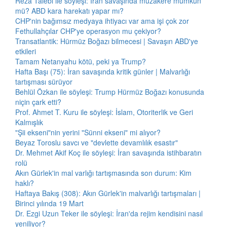
Reza Talebi ile söyleşi: İran savaşında müzakere mümkün
mü? ABD kara harekatı yapar mı?
CHP'nin bağımsız medyaya ihtiyacı var ama işi çok zor
Fethullahçılar CHP'ye operasyon mu çekiyor?
Transatlantik: Hürmüz Boğazı bilmecesi | Savaşın ABD'ye
etkileri
Tamam Netanyahu kötü, peki ya Trump?
Hafta Başı (75): İran savaşında kritik günler | Malvarlığı
tartışması sürüyor
Behlül Özkan ile söyleşi: Trump Hürmüz Boğazı konusunda
niçin çark etti?
Prof. Ahmet T. Kuru ile söyleşi: İslam, Otoriterlik ve Geri
Kalmışlık
"Şii ekseni"nin yerini "Sünni ekseni" mi alıyor?
Beyaz Toroslu savcı ve "devlette devamlılık esastır"
Dr. Mehmet Akif Koç ile söyleşi: İran savaşında istihbaratın
rolü
Akın Gürlek'in mal varlığı tartışmasında son durum: Kim
haklı?
Haftaya Bakış (308): Akın Gürlek'in malvarlığı tartışmaları |
Birinci yılında 19 Mart
Dr. Ezgi Uzun Teker ile söyleşi: İran'da rejim kendisini nasıl
yeniliyor?