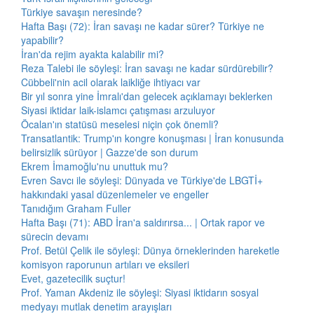
Türkiye savaşın neresinde?
Hafta Başı (72): İran savaşı ne kadar sürer? Türkiye ne
yapabilir?
İran'da rejim ayakta kalabilir mi?
Reza Talebi ile söyleşi: İran savaşı ne kadar sürdürebilir?
Cübbeli'nin acil olarak laikliğe ihtiyacı var
Bir yıl sonra yine İmralı'dan gelecek açıklamayı beklerken
Siyasi iktidar laik-islamcı çatışması arzuluyor
Öcalan'ın statüsü meselesi niçin çok önemli?
Transatlantik: Trump'ın kongre konuşması | İran konusunda
belirsizlik sürüyor | Gazze'de son durum
Ekrem İmamoğlu'nu unuttuk mu?
Evren Savcı ile söyleşi: Dünyada ve Türkiye'de LBGTİ+
hakkındaki yasal düzenlemeler ve engeller
Tanıdığım Graham Fuller
Hafta Başı (71): ABD İran'a saldırırsa... | Ortak rapor ve
sürecin devamı
Prof. Betül Çelik ile söyleşi: Dünya örneklerinden hareketle
komisyon raporunun artıları ve eksileri
Evet, gazetecilik suçtur!
Prof. Yaman Akdeniz ile söyleşi: Siyasi iktidarın sosyal
medyayı mutlak denetim arayışları