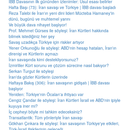
İBB Davasının ilk gününden izlenimler: Usul esası belirler
Hafta Başı (73): İran savaşı ve Türkiye | İBB davası başladı
Reza Talebi ile İran'ın yeni dini lideri Mücteba Hamaney'in
dünü, bugünü ve muhtemel yarını
Ve büyük dava nihayet başlıyor!
Prof. Mehmet Gürses ile söyleşi: İran Kürtleri hakkında
bilmek istediğiniz her şey
Savaş uzadıkça Türkiye için riskler artıyor
Yener Orkunoğlu ile söyleşi: ABD'nin hesap hataları, İran'ın
direnişi ve Kürtlerin açmazı
İran savaşında kimi destekliyorsunuz?
İzmirliler Kürt sorunu ve çözüm sürecine nasıl bakıyor?
Serkan Turgut ile söyleşi
İran'da gözler Kürtlerin üzerinde
Haftaya Bakış (306): İran savaşının gidişatı | İBB davası
başlıyor
Yeniden: Türkiye'nin Öcalan'a ihtiyacı var
Cengiz Çandar ile söyleşi: İran Kürtleri İsrail ve ABD'nin ipiyle
kuyuya iner mi?
İç cepheyi böyle mi tahkim edeceksiniz?
Transatlantik: Tüm yönleriyle İran savaşı
Gökhan Çınkara ile söyleşi: İran savaşının Türkiye'ye etkileri,
Türk-İsrail ilişkilerinin geleceği