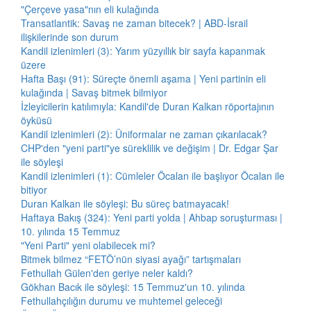
"Çerçeve yasa"nın eli kulağında
Transatlantik: Savaş ne zaman bitecek? | ABD-İsrail
ilişkilerinde son durum
Kandil izlenimleri (3): Yarım yüzyıllık bir sayfa kapanmak
üzere
Hafta Başı (91): Süreçte önemli aşama | Yeni partinin eli
kulağında | Savaş bitmek bilmiyor
İzleyicilerin katılımıyla: Kandil'de Duran Kalkan röportajının
öyküsü
Kandil izlenimleri (2): Üniformalar ne zaman çıkarılacak?
CHP'den "yeni parti"ye süreklilik ve değişim | Dr. Edgar Şar
ile söyleşi
Kandil izlenimleri (1): Cümleler Öcalan ile başlıyor Öcalan ile
bitiyor
Duran Kalkan ile söyleşi: Bu süreç batmayacak!
Haftaya Bakış (324): Yeni parti yolda | Ahbap soruşturması |
10. yılında 15 Temmuz
"Yeni Parti" yeni olabilecek mi?
Bitmek bilmez “FETÖ’nün siyasi ayağı” tartışmaları
Fethullah Gülen'den geriye neler kaldı?
Gökhan Bacık ile söyleşi: 15 Temmuz'un 10. yılında
Fethullahçılığın durumu ve muhtemel geleceği