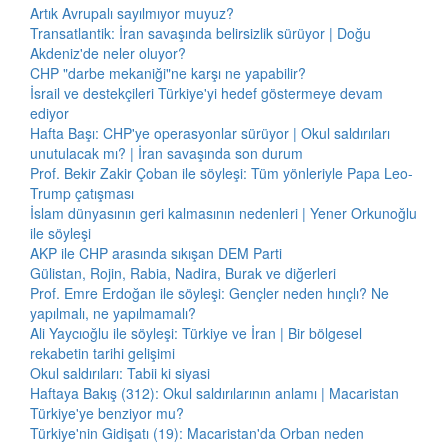
Artık Avrupalı sayılmıyor muyuz?
Transatlantik: İran savaşında belirsizlik sürüyor | Doğu
Akdeniz'de neler oluyor?
CHP "darbe mekaniği"ne karşı ne yapabilir?
İsrail ve destekçileri Türkiye'yi hedef göstermeye devam
ediyor
Hafta Başı: CHP'ye operasyonlar sürüyor | Okul saldırıları
unutulacak mı? | İran savaşında son durum
Prof. Bekir Zakir Çoban ile söyleşi: Tüm yönleriyle Papa Leo-
Trump çatışması
İslam dünyasının geri kalmasının nedenleri | Yener Orkunoğlu
ile söyleşi
AKP ile CHP arasında sıkışan DEM Parti
Gülistan, Rojin, Rabia, Nadira, Burak ve diğerleri
Prof. Emre Erdoğan ile söyleşi: Gençler neden hınçlı? Ne
yapılmalı, ne yapılmamalı?
Ali Yaycıoğlu ile söyleşi: Türkiye ve İran | Bir bölgesel
rekabetin tarihi gelişimi
Okul saldırıları: Tabii ki siyasi
Haftaya Bakış (312): Okul saldırılarının anlamı | Macaristan
Türkiye'ye benziyor mu?
Türkiye'nin Gidişatı (19): Macaristan'da Orban neden