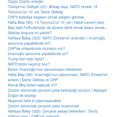
Özgür Özel'in enerjisi
Türkiye'nin Gidişatı (22): Ahbap olayı, NATO zirvesi, 15
Temmuz'un 10. yılı, Deniz Göktaş
CHP'li belediye başkanı olmak ateşten gömlek
Hafta Başı (90): 15 Temmuz'un 10. yılı | Haluk Levent olayı
Bazı eski Fethullahçılar da sürece dahil olmak istiyor ancak...
Silahlar boşuna mı yakıldı?
Haftaya Bakış (323): NATO Zirvesi'nin ardından | İmamoğlu
savunma yapabilecek mi?
CHP'de ortayolculuk mümkün mü?
İmamoğlu savunma yapabilecek mi?
Trump bizi niçin öptü?
NATO bizim neyimiz olur?
Ekrem İmamoğlu'nun savunmasını beklerken
Hafta Başı (89): İmamoğlu'nun savunması | NATO Zirvesi'nin
anlamı | Deniz Göktaş ve CHP
Kemal Bey bizleri salacak mı?
Çözüm sürecinde çerçeve yasa belirsizliği sürüyor | Ayşegül
Doğan ile söyleşi
Neşemizi tabii ki çalamayacaklar
Çözüm sürecinde çerçeve yasa muamması
Haftaya Bakış (322): Çerçeve yasayı beklerken | Deniz
Göktaş olayı | CHP'nin geleceği