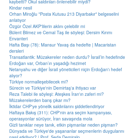
kaybetti? Okul saldırıları önlenebilir miydi?
Kindar nesil
Orhan Miroğlu "Posta Kutusu 213 Diyarbakır" belgeselini
anlatıyor
Özgür Özel AKP'lilerin aklını çelebilir mi
Bülent Bilmez ve Cemal Taş ile söyleşi: Dersim Kırımı
Envanteri
Hafta Başı (78): Mansur Yavaş da hedefte | Macaristan
dersleri
Transatlantik: Müzakereler neden durdu? İsrail’in hedefinde
Erdoğan var, Orban’ın yaşadığı hezimet
Netanyahu ve diğer İsrail yöneticileri niçin Erdoğan'ı hedef
alıyor?
Türkiye normalleşebilecek mi?
Sürecin ve Türkiye'nin Demirtaş'a ihtiyacı var
Reza Talebi ile söyleşi: Ateşkes İran'ın zaferi mi?
Müzakerelerden barış çıkar mı?
İktidar CHP'ye yönelik saldırılarını şiddetlendiriyor
Haftaya Bakış (311): CHP'nin ara seçim kampanyası,
operasyonlar sürüyor, İran savaşında mola
Gizli tanıklar neye tanık, etkin pişmanlar neden pişman?
Dünyada ve Türkiye'de yaşananlar seçmenlerin duygularını
nasıl etkiliyor? | Prof. Seda Demiralp