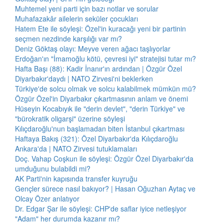
Muhtemel yeni parti için bazı notlar ve sorular
Muhafazakâr ailelerin seküler çocukları
Hatem Ete ile söyleşi: Özel'in kuracağı yeni bir partinin
seçmen nezdinde karşılığı var mı?
Deniz Göktaş olayı: Meyve veren ağacı taşlıyorlar
Erdoğan'ın "İmamoğlu kötü, çevresi iyi" stratejisi tutar mı?
Hafta Başı (88): Kadir İnanır'ın ardından | Özgür Özel
Diyarbakır'daydı | NATO Zirvesi'ni beklerken
Türkiye'de solcu olmak ve solcu kalabilmek mümkün mü?
Özgür Özel'in Diyarbakır çıkartmasının anlam ve önemi
Hüseyin Kocabıyık ile "derin devlet", "derin Türkiye" ve
"bürokratik oligarşi" üzerine söyleşi
Kılıçdaroğlu'nun başlamadan biten İstanbul çıkartması
Haftaya Bakış (321): Özel Diyarbakır'da Kılıçdaroğlu
Ankara'da | NATO Zirvesi tutuklamaları
Doç. Vahap Coşkun ile söyleşi: Özgür Özel Diyarbakır'da
umduğunu bulabildi mi?
AK Parti'nin kapısında transfer kuyruğu
Gençler sürece nasıl bakıyor? | Hasan Oğuzhan Aytaç ve
Olcay Özer anlatıyor
Dr. Edgar Şar ile söyleşi: CHP'de saflar iyice netleşiyor
"Adam" her durumda kazanır mı?