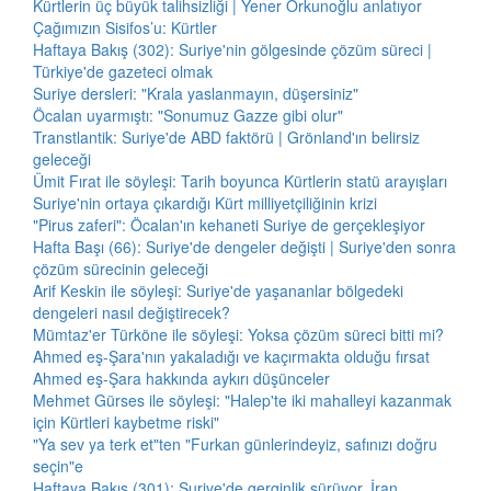
Kürtlerin üç büyük talihsizliği | Yener Orkunoğlu anlatıyor
Çağımızın Sisifos’u: Kürtler
Haftaya Bakış (302): Suriye'nin gölgesinde çözüm süreci |
Türkiye'de gazeteci olmak
Suriye dersleri: "Krala yaslanmayın, düşersiniz"
Öcalan uyarmıştı: "Sonumuz Gazze gibi olur"
Transtlantik: Suriye'de ABD faktörü | Grönland'ın belirsiz
geleceği
Ümit Fırat ile söyleşi: Tarih boyunca Kürtlerin statü arayışları
Suriye'nin ortaya çıkardığı Kürt milliyetçiliğinin krizi
"Pirus zaferi": Öcalan'ın kehaneti Suriye de gerçekleşiyor
Hafta Başı (66): Suriye'de dengeler değişti | Suriye'den sonra
çözüm sürecinin geleceği
Arif Keskin ile söyleşi: Suriye'de yaşananlar bölgedeki
dengeleri nasıl değiştirecek?
Mümtaz'er Türköne ile söyleşi: Yoksa çözüm süreci bitti mi?
Ahmed eş-Şara'nın yakaladığı ve kaçırmakta olduğu fırsat
Ahmed eş-Şara hakkında aykırı düşünceler
Mehmet Gürses ile söyleşi: "Halep'te iki mahalleyi kazanmak
için Kürtleri kaybetme riski"
"Ya sev ya terk et"ten "Furkan günlerindeyiz, safınızı doğru
seçin"e
Haftaya Bakış (301): Suriye'de gerginlik sürüyor, İran