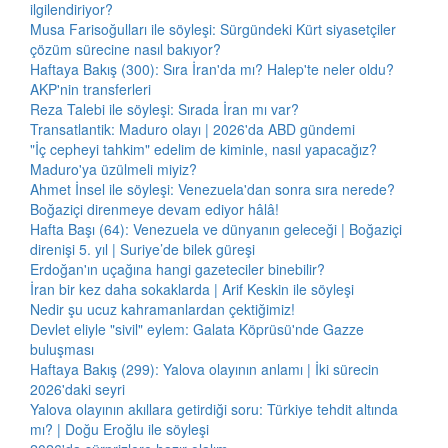
ilgilendiriyor?
Musa Farisoğulları ile söyleşi: Sürgündeki Kürt siyasetçiler
çözüm sürecine nasıl bakıyor?
Haftaya Bakış (300): Sıra İran'da mı? Halep'te neler oldu?
AKP'nin transferleri
Reza Talebi ile söyleşi: Sırada İran mı var?
Transatlantik: Maduro olayı | 2026'da ABD gündemi
"İç cepheyi tahkim" edelim de kiminle, nasıl yapacağız?
Maduro'ya üzülmeli miyiz?
Ahmet İnsel ile söyleşi: Venezuela'dan sonra sıra nerede?
Boğaziçi direnmeye devam ediyor hâlâ!
Hafta Başı (64): Venezuela ve dünyanın geleceği | Boğaziçi
direnişi 5. yıl | Suriye’de bilek güreşi
Erdoğan'ın uçağına hangi gazeteciler binebilir?
İran bir kez daha sokaklarda | Arif Keskin ile söyleşi
Nedir şu ucuz kahramanlardan çektiğimiz!
Devlet eliyle "sivil" eylem: Galata Köprüsü'nde Gazze
buluşması
Haftaya Bakış (299): Yalova olayının anlamı | İki sürecin
2026'daki seyri
Yalova olayının akıllara getirdiği soru: Türkiye tehdit altında
mı? | Doğu Eroğlu ile söyleşi