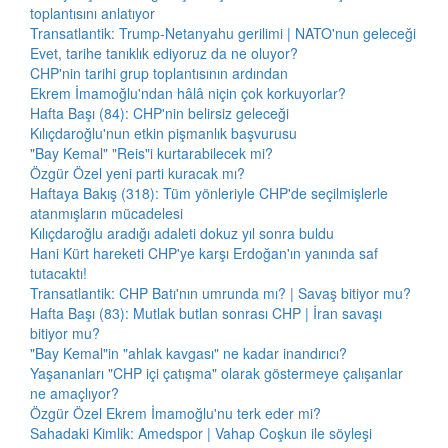
toplantısını anlatıyor
Transatlantik: Trump-Netanyahu gerilimi | NATO'nun geleceği
Evet, tarihe tanıklık ediyoruz da ne oluyor?
CHP'nin tarihi grup toplantısının ardından
Ekrem İmamoğlu'ndan hâlâ niçin çok korkuyorlar?
Hafta Başı (84): CHP'nin belirsiz geleceği
Kılıçdaroğlu'nun etkin pişmanlık başvurusu
"Bay Kemal" "Reis"i kurtarabilecek mi?
Özgür Özel yeni parti kuracak mı?
Haftaya Bakış (318): Tüm yönleriyle CHP'de seçilmişlerle
atanmışların mücadelesi
Kılıçdaroğlu aradığı adaleti dokuz yıl sonra buldu
Hani Kürt hareketi CHP'ye karşı Erdoğan'ın yanında saf
tutacaktı!
Transatlantik: CHP Batı'nın umrunda mı? | Savaş bitiyor mu?
Hafta Başı (83): Mutlak butlan sonrası CHP | İran savaşı
bitiyor mu?
"Bay Kemal"in "ahlak kavgası" ne kadar inandırıcı?
Yaşananları "CHP içi çatışma" olarak göstermeye çalışanlar
ne amaçlıyor?
Özgür Özel Ekrem İmamoğlu'nu terk eder mi?
Sahadaki Kimlik: Amedspor | Vahap Coşkun ile söyleşi