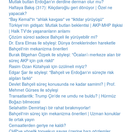
Mutlak butlan Erdoğan'ın derdine derman olur mu?
Haftaya Bakış (317): Kılıçdaroğlu geri dönüyor | Özel ne
yapacak?
"Bay Kemal"in "ahlak kavgası" ve "iktidar yürüyüşü"
Türkiye'nin gidişatı: Mutlak butlan beklentisi | AKP-MHP ilişkisi
| Halk TV'de yaşananların anlamı
Çözüm süreci sadece Bahçeli ile yürüyebilir mi?
Dr. Esra Elmas ile söyleşi: Dünya örneklerinden hareketle
Bahçeli'nin mekanizma önerileri
Burak Bilgehan Özpek ile söyleşi: "Öcalan’ı merkeze alan bir
süreç AKP için çok riskli"
Rasim Ozan Kütahyalı için üzülmeli miyiz?
Edgar Şar ile söyleşi: "Bahçeli ve Erdoğan'ın süreçte risk
algıları farklı"
Devlet Bahçeli süreç konusunda ne kadar samimi? | Prof.
Mehmet Gürses ile söyleşi
Transatlantik: Trump Çin'de ne umdu ne buldu? | Hürmüz
Boğazı bilmecesi
Selahattin Demirtaş'ı bir rahat bırakmıyorlar!
Bahçeli'nin süreç için mekanizma önerileri | Uzman konuklar
ile ortak yayın
Cemaatlerden geriye ne kaldı?
CHP'ye yönelik topyekun savaş üzerine bazı gözlemler