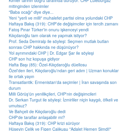
Kimler tarihin doğru tarafında duruyor: CHP Lüleburgaz
mitinginden izlenimler
"Baba ocağı" diye diye...
Yeni "yerli ve milli" muhalefet partisi olma yolundaki CHP
Haftaya Bakış (319): CHP’de değişimciler için tercih zamanı
Fatoş Pınar Türker'in onuru işkenceyi yendi
Kılıçdaroğlu tam olarak ne yapmak istiyor?
Prof. Seda Demiralp ile söyleşi: Seçmen mutlak butlan
sonrası CHP hakkında ne düşünüyor?
Yol ayrımındaki CHP | Dr. Edgar Şar ile söyleşi
CHP son hız kopuşa gidiyor
Hafta Başı (85): Özel-Kılıçdaroğlu düellosu
Özel'den ileri, Kılıçdaroğlu'ndan geri adım | Uzman konuklar
ile ortak yayın
Transatlantik: Ermenistan'da seçimler | İran savaşında son
durum
Milli Görüş'ün yenilikçileri, CHP'nin değişimcileri
Dr. Serkan Turgut ile söyleşi: İzmirliler niçin kaygılı, öfkeli ve
umutsuz?
Ve Bahçeli de Kılıçdaroğlu dedi
CHP'de taraflar anlaşabilir mi?
Haftaya Bakış (319): CHP krizi sürüyor
Hüseyin Çelik ve Figen Çalıkuşu "Adalet Hemen Şimdi!"