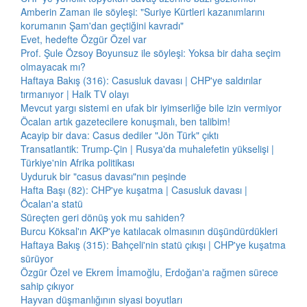
Amberin Zaman ile söyleşi: "Suriye Kürtleri kazanımlarını
korumanın Şam'dan geçtiğini kavradı"
Evet, hedefte Özgür Özel var
Prof. Şule Özsoy Boyunsuz ile söyleşi: Yoksa bir daha seçim
olmayacak mı?
Haftaya Bakış (316): Casusluk davası | CHP'ye saldırılar
tırmanıyor | Halk TV olayı
Mevcut yargı sistemi en ufak bir iyimserliğe bile izin vermiyor
Öcalan artık gazetecilere konuşmalı, ben talibim!
Acayip bir dava: Casus dediler "Jön Türk" çıktı
Transatlantik: Trump-Çin | Rusya'da muhalefetin yükselişi |
Türkiye'nin Afrika politikası
Uyduruk bir "casus davası"nın peşinde
Hafta Başı (82): CHP'ye kuşatma | Casusluk davası |
Öcalan'a statü
Süreçten geri dönüş yok mu sahiden?
Burcu Köksal'ın AKP'ye katılacak olmasının düşündürdükleri
Haftaya Bakış (315): Bahçeli'nin statü çıkışı | CHP'ye kuşatma
sürüyor
Özgür Özel ve Ekrem İmamoğlu, Erdoğan'a rağmen sürece
sahip çıkıyor
Hayvan düşmanlığının siyasi boyutları