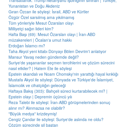
Transatlantik: Trump-Netanyahu işbirliğinin sınırları | Türkiye,
Yunanistan ve Doğu Akdeniz
Gıran Özcan ile söyleşi: İsrail, ABD ve Kürtler
Özgür Özel sarsılmış ama yıkılmamış
Tüm yönleriyle Mesut Özarslan olayı
Milliyetçi sağın lideri kim?
Hafta Başı (69): Mesut Özarslan olayı | İran-ABD
müzakereleri | Öcalan'a umut hakkı
Erdoğan İslamcı mı?
Taha Akyol yeni kitabı Dünyayı Bölen Devrim'i anlatıyor
Mansur Yavaş neden gündemde değil?
Suriye'de yaşananlar seçmen tercihlerini ve çözüm sürecini
nasıl etkiler? | Hatem Ete ile söyleşi
Epstein skandalı ve Noam Chomsky'nin yarattığı hayal kırıklığı
Mustafa Akyol ile söyleşi: Dünyada ve Türkiye'de İslamiyet,
İslamcılık ve cihatçılığın geleceği
Haftaya Bakış (303): Bahçeli süreci kurtarabilecek mi? |
Epstein olayı | Depremin üçüncü yılı
Reza Talebi ile söyleşi: İran-ABD görüşmelerinden sonuç
alınır mı? Alınmazsa ne olabilir?
"Büyük medya" krizdeymiş!
Cengiz Çandar ile söyleşi: Suriye'de aslında ne oldu?
Çözüm sürecinde sil baştan