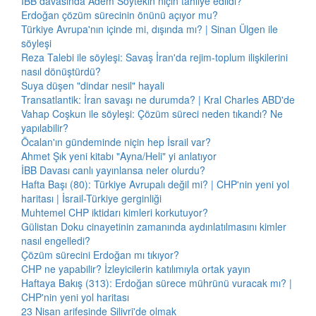
İBB davasında Adem Soytekin niçin tahliye edildi?
Erdoğan çözüm sürecinin önünü açıyor mu?
Türkiye Avrupa'nın içinde mi, dışında mı? | Sinan Ülgen ile
söyleşi
Reza Talebi ile söyleşi: Savaş İran'da rejim-toplum ilişkilerini
nasıl dönüştürdü?
Suya düşen "dindar nesil" hayali
Transatlantik: İran savaşı ne durumda? | Kral Charles ABD'de
Vahap Coşkun ile söyleşi: Çözüm süreci neden tıkandı? Ne
yapılabilir?
Öcalan'ın gündeminde niçin hep İsrail var?
Ahmet Şık yeni kitabı "Ayna/Heli" yi anlatıyor
İBB Davası canlı yayınlansa neler olurdu?
Hafta Başı (80): Türkiye Avrupalı değil mi? | CHP'nin yeni yol
haritası | İsrail-Türkiye gerginliği
Muhtemel CHP iktidarı kimleri korkutuyor?
Gülistan Doku cinayetinin zamanında aydınlatılmasını kimler
nasıl engelledi?
Çözüm sürecini Erdoğan mı tıkıyor?
CHP ne yapabilir? İzleyicilerin katılımıyla ortak yayın
Haftaya Bakış (313): Erdoğan sürece mührünü vuracak mı? |
CHP'nin yeni yol haritası
23 Nisan arifesinde Silivri'de olmak