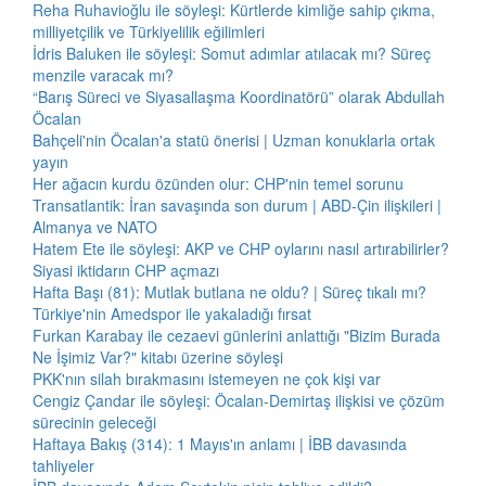
Reha Ruhavioğlu ile söyleşi: Kürtlerde kimliğe sahip çıkma,
milliyetçilik ve Türkiyelilik eğilimleri
İdris Baluken ile söyleşi: Somut adımlar atılacak mı? Süreç
menzile varacak mı?
“Barış Süreci ve Siyasallaşma Koordinatörü” olarak Abdullah
Öcalan
Bahçeli'nin Öcalan'a statü önerisi | Uzman konuklarla ortak
yayın
Her ağacın kurdu özünden olur: CHP'nin temel sorunu
Transatlantik: İran savaşında son durum | ABD-Çin ilişkileri |
Almanya ve NATO
Hatem Ete ile söyleşi: AKP ve CHP oylarını nasıl artırabilirler?
Siyasi iktidarın CHP açmazı
Hafta Başı (81): Mutlak butlana ne oldu? | Süreç tıkalı mı?
Türkiye'nin Amedspor ile yakaladığı fırsat
Furkan Karabay ile cezaevi günlerini anlattığı "Bizim Burada
Ne İşimiz Var?" kitabı üzerine söyleşi
PKK'nın silah bırakmasını istemeyen ne çok kişi var
Cengiz Çandar ile söyleşi: Öcalan-Demirtaş ilişkisi ve çözüm
sürecinin geleceği
Haftaya Bakış (314): 1 Mayıs'ın anlamı | İBB davasında
tahliyeler