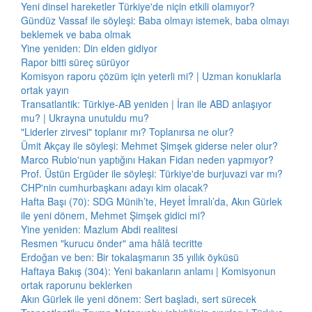
Yeni dinsel hareketler Türkiye'de niçin etkili olamıyor?
Gündüz Vassaf ile söyleşi: Baba olmayı istemek, baba olmayı
beklemek ve baba olmak
Yine yeniden: Din elden gidiyor
Rapor bitti süreç sürüyor
Komisyon raporu çözüm için yeterli mi? | Uzman konuklarla
ortak yayın
Transatlantik: Türkiye-AB yeniden | İran ile ABD anlaşıyor
mu? | Ukrayna unutuldu mu?
"Liderler zirvesi" toplanır mı? Toplanırsa ne olur?
Ümit Akçay ile söyleşi: Mehmet Şimşek giderse neler olur?
Marco Rubio'nun yaptığını Hakan Fidan neden yapmıyor?
Prof. Üstün Ergüder ile söyleşi: Türkiye'de burjuvazi var mı?
CHP'nin cumhurbaşkanı adayı kim olacak?
Hafta Başı (70): SDG Münih’te, Heyet İmralı’da, Akın Gürlek
ile yeni dönem, Mehmet Şimşek gidici mi?
Yine yeniden: Mazlum Abdi realitesi
Resmen "kurucu önder" ama hâlâ tecritte
Erdoğan ve ben: Bir tokalaşmanın 35 yıllık öyküsü
Haftaya Bakış (304): Yeni bakanların anlamı | Komisyonun
ortak raporunu beklerken
Akın Gürlek ile yeni dönem: Sert başladı, sert sürecek