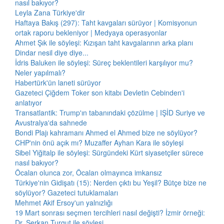
nasıl bakıyor?
Leyla Zana Türkiye'dir
Haftaya Bakış (297): Taht kavgaları sürüyor | Komisyonun
ortak raporu bekleniyor | Medyaya operasyonlar
Ahmet Şık ile söyleşi: Kızışan taht kavgalarının arka planı
Dindar nesil diye diye...
İdris Baluken ile söyleşi: Süreç beklentileri karşılıyor mu?
Neler yapılmalı?
Habertürk'ün laneti sürüyor
Gazeteci Çiğdem Toker son kitabı Devletin Cebinden'i
anlatıyor
Transatlantik: Trump'ın tabanındaki çözülme | IŞİD Suriye ve
Avustralya'da sahnede
Bondi Plajı kahramanı Ahmed el Ahmed bize ne söylüyor?
CHP'nin önü açık mı? Muzaffer Ayhan Kara ile söyleşi
Sibel Yiğitalp ile söyleşi: Sürgündeki Kürt siyasetçiler sürece
nasıl bakıyor?
Öcalan olunca zor, Öcalan olmayınca imkansız
Türkiye'nin Gidişatı (15): Nerden çıktı bu Yeşil? Bütçe bize ne
söylüyor? Gazeteci tutuklamaları
Mehmet Akif Ersoy'un yalnızlığı
19 Mart sonrası seçmen tercihleri nasıl değişti? İzmir örneği:
Dr. Serkan Turgut ile söyleşi