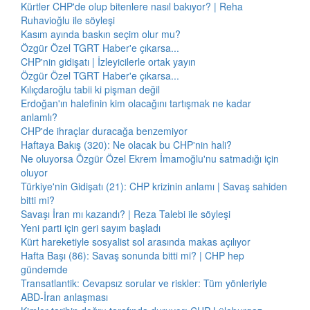
Kürtler CHP'de olup bitenlere nasıl bakıyor? | Reha
Ruhavioğlu ile söyleşi
Kasım ayında baskın seçim olur mu?
Özgür Özel TGRT Haber'e çıkarsa...
CHP'nin gidişatı | İzleyicilerle ortak yayın
Özgür Özel TGRT Haber'e çıkarsa...
Kılıçdaroğlu tabii ki pişman değil
Erdoğan'ın halefinin kim olacağını tartışmak ne kadar
anlamlı?
CHP'de ihraçlar duracağa benzemiyor
Haftaya Bakış (320): Ne olacak bu CHP'nin hali?
Ne oluyorsa Özgür Özel Ekrem İmamoğlu'nu satmadığı için
oluyor
Türkiye'nin Gidişatı (21): CHP krizinin anlamı | Savaş sahiden
bitti mi?
Savaşı İran mı kazandı? | Reza Talebi ile söyleşi
Yeni parti için geri sayım başladı
Kürt hareketiyle sosyalist sol arasında makas açılıyor
Hafta Başı (86): Savaş sonunda bitti mi? | CHP hep
gündemde
Transatlantik: Cevapsız sorular ve riskler: Tüm yönleriyle
ABD-İran anlaşması