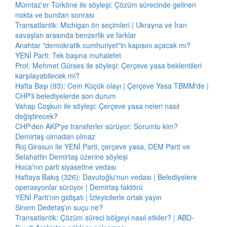
Mümtaz'er Türköne ile söyleşi: Çözüm sürecinde gelinen
nokta ve bundan sonrası
Transatlantik: Michigan ön seçimleri | Ukrayna ve İran
savaşları arasında benzerlik ve farklar
Anahtar "demokratik cumhuriyet"in kapısını açacak mı?
YENİ Parti: Tek başına muhalefet
Prof. Mehmet Gürses ile söyleşi: Çerçeve yasa beklentileri
karşılayabilecek mi?
Hafta Başı (93): Cem Küçük olayı | Çerçeve Yasa TBMM'de |
CHP'li belediyelerde son durum
Vahap Coşkun ile söyleşi: Çerçeve yasa neleri nasıl
değiştirecek?
CHP'den AKP'ye transferler sürüyor: Sorumlu kim?
Demirtaş olmadan olmaz
Roj Girasun ile YENİ Parti, çerçeve yasa, DEM Parti ve
Selahattin Demirtaş üzerine söyleşi
Hoca'nın parti siyasetine vedası
Haftaya Bakış (326): Davutoğlu'nun vedası | Belediyelere
operasyonlar sürüyor | Demirtaş faktörü
YENİ Parti'nin gidişatı | İzleyicilerle ortak yayın
Sinem Dedetaş'ın suçu ne?
Transatlantik: Çözüm süreci bölgeyi nasıl etkiler? | ABD-