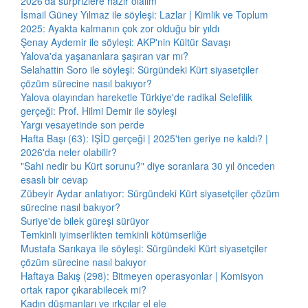
2026'da sürprizlere hazır olalım
İsmail Güney Yılmaz ile söyleşi: Lazlar | Kimlik ve Toplum
2025: Ayakta kalmanın çok zor olduğu bir yıldı
Şenay Aydemir ile söyleşi: AKP'nin Kültür Savaşı
Yalova'da yaşananlara şaşıran var mı?
Selahattin Soro ile söyleşi: Sürgündeki Kürt siyasetçiler
çözüm sürecine nasıl bakıyor?
Yalova olayından hareketle Türkiye'de radikal Selefilik
gerçeği: Prof. Hilmi Demir ile söyleşi
Yargı vesayetinde son perde
Hafta Başı (63): IŞİD gerçeği | 2025'ten geriye ne kaldı? |
2026'da neler olabilir?
"Sahi nedir bu Kürt sorunu?" diye soranlara 30 yıl önceden
esaslı bir cevap
Zübeyir Aydar anlatıyor: Sürgündeki Kürt siyasetçiler çözüm
sürecine nasıl bakıyor?
Suriye'de bilek güreşi sürüyor
Temkinli iyimserlikten temkinli kötümserliğe
Mustafa Sarıkaya ile söyleşi: Sürgündeki Kürt siyasetçiler
çözüm sürecine nasıl bakıyor
Haftaya Bakış (298): Bitmeyen operasyonlar | Komisyon
ortak rapor çıkarabilecek mi?
Kadın düşmanları ve ırkçılar el ele