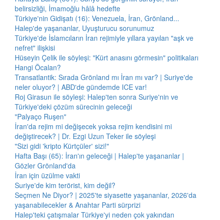
belirsizliği, İmamoğlu hâlâ hedefte
Türkiye'nin Gidişatı (16): Venezuela, İran, Grönland...
Halep'de yaşananlar, Uyuşturucu sorunumuz
Türkiye'de İslamcıların İran rejimiyle yıllara yayılan "aşk ve
nefret" ilişkisi
Hüseyin Çelik ile söyleşi: "Kürt anasını görmesin" politikaları
Hangi Öcalan?
Transatlantik: Sırada Grönland mı İran mı var? | Suriye'de
neler oluyor? | ABD'de gündemde ICE var!
Roj Girasun ile söyleşi: Halep'ten sonra Suriye'nin ve
Türkiye'deki çözüm sürecinin geleceği
"Palyaço Ruşen"
İran'da rejim mi değişecek yoksa rejim kendisini mi
değiştirecek? | Dr. Ezgi Uzun Teker ile söyleşi
"Sizi gidi 'kripto Kürtçüler' sizi!"
Hafta Başı (65): İran'ın geleceği | Halep'te yaşananlar |
Gözler Grönland'da
İran için üzülme vakti
Suriye'de kim terörist, kim değil?
Seçmen Ne Diyor? | 2025'te siyasette yaşananlar, 2026'da
yaşanabilecekler & Anahtar Parti sürprizi
Halep'teki çatışmalar Türkiye'yi neden çok yakından