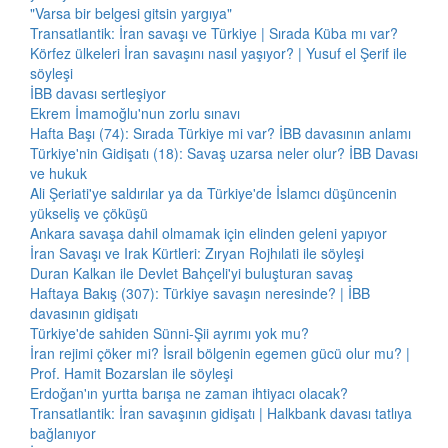
"Varsa bir belgesi gitsin yargıya"
Transatlantik: İran savaşı ve Türkiye | Sırada Küba mı var?
Körfez ülkeleri İran savaşını nasıl yaşıyor? | Yusuf el Şerif ile
söyleşi
İBB davası sertleşiyor
Ekrem İmamoğlu'nun zorlu sınavı
Hafta Başı (74): Sırada Türkiye mi var? İBB davasının anlamı
Türkiye'nin Gidişatı (18): Savaş uzarsa neler olur? İBB Davası
ve hukuk
Ali Şeriati'ye saldırılar ya da Türkiye'de İslamcı düşüncenin
yükseliş ve çöküşü
Ankara savaşa dahil olmamak için elinden geleni yapıyor
İran Savaşı ve Irak Kürtleri: Zıryan Rojhılati ile söyleşi
Duran Kalkan ile Devlet Bahçeli'yi buluşturan savaş
Haftaya Bakış (307): Türkiye savaşın neresinde? | İBB
davasının gidişatı
Türkiye'de sahiden Sünni-Şii ayrımı yok mu?
İran rejimi çöker mi? İsrail bölgenin egemen gücü olur mu? |
Prof. Hamit Bozarslan ile söyleşi
Erdoğan'ın yurtta barışa ne zaman ihtiyacı olacak?
Transatlantik: İran savaşının gidişatı | Halkbank davası tatlıya
bağlanıyor