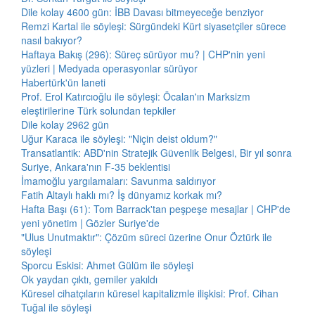
Dile kolay 4600 gün: İBB Davası bitmeyeceğe benziyor
Remzi Kartal ile söyleşi: Sürgündeki Kürt siyasetçiler sürece
nasıl bakıyor?
Haftaya Bakış (296): Süreç sürüyor mu? | CHP'nin yeni
yüzleri | Medyada operasyonlar sürüyor
Habertürk'ün laneti
Prof. Erol Katırcıoğlu ile söyleşi: Öcalan'ın Marksizm
eleştirilerine Türk solundan tepkiler
Dile kolay 2962 gün
Uğur Karaca ile söyleşi: "Niçin deist oldum?"
Transatlantik: ABD'nin Stratejik Güvenlik Belgesi, Bir yıl sonra
Suriye, Ankara'nın F-35 beklentisi
İmamoğlu yargılamaları: Savunma saldırıyor
Fatih Altaylı haklı mı? İş dünyamız korkak mı?
Hafta Başı (61): Tom Barrack'tan peşpeşe mesajlar | CHP'de
yeni yönetim | Gözler Suriye'de
"Ulus Unutmaktır": Çözüm süreci üzerine Onur Öztürk ile
söyleşi
Sporcu Eskisi: Ahmet Gülüm ile söyleşi
Ok yaydan çıktı, gemiler yakıldı
Küresel cihatçıların küresel kapitalizmle ilişkisi: Prof. Cihan
Tuğal ile söyleşi