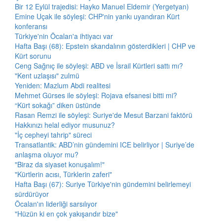
Bir 12 Eylül trajedisi: Hayko Manuel Eldemir (Yergetyan)
Emine Uçak ile söyleşi: CHP'nin yankı uyandıran Kürt
konferansı
Türkiye'nin Öcalan'a ihtiyacı var
Hafta Başı (68): Epstein skandalının gösterdikleri | CHP ve
Kürt sorunu
Ceng Sağnıç ile söyleşi: ABD ve İsrail Kürtleri sattı mı?
"Kent uzlaşısı" zulmü
Yeniden: Mazlum Abdi realitesi
Mehmet Gürses ile söyleşi: Rojava efsanesi bitti mi?
“Kürt sokağı” diken üstünde
Rasan Remzi ile söyleşi: Suriye'de Mesut Barzani faktörü
Hakkınızı helal ediyor musunuz?
"İç cepheyi tahrip" süreci
Transatlantik: ABD’nin gündemini ICE belirliyor | Suriye’de
anlaşma oluyor mu?
"Biraz da siyaset konuşalım!"
"Kürtlerin acısı, Türklerin zaferi"
Hafta Başı (67): Suriye Türkiye'nin gündemini belirlemeyi
sürdürüyor
Öcalan'ın liderliği sarsılıyor
"Hüzün ki en çok yakışandır bize"