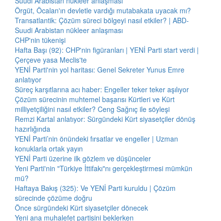
Suudi Arabistan nükleer anlaşması
Örgüt, Öcalan'ın devletle vardığı mutabakata uyacak mı?
Transatlantik: Çözüm süreci bölgeyi nasıl etkiler? | ABD-
Suudi Arabistan nükleer anlaşması
CHP'nin tükenişi
Hafta Başı (92): CHP'nin figüranları | YENİ Parti start verdi |
Çerçeve yasa Meclis'te
YENİ Parti'nin yol haritası: Genel Sekreter Yunus Emre
anlatıyor
Süreç karşıtlarına acı haber: Engeller teker teker aşılıyor
Çözüm sürecinin muhtemel başarısı Kürtleri ve Kürt
milliyetçiliğini nasıl etkiler? Ceng Sağnıç ile söyleşi
Remzi Kartal anlatıyor: Sürgündeki Kürt siyasetçiler dönüş
hazırlığında
YENİ Parti’nin önündeki fırsatlar ve engeller | Uzman
konuklarla ortak yayın
YENİ Parti üzerine ilk gözlem ve düşünceler
Yeni Parti'nin "Türkiye İttifakı"nı gerçekleştirmesi mümkün
mü?
Haftaya Bakış (325): Ve YENİ Parti kuruldu | Çözüm
sürecinde çözüme doğru
Önce sürgündeki Kürt siyasetçiler dönecek
Yeni ana muhalefet partisini beklerken