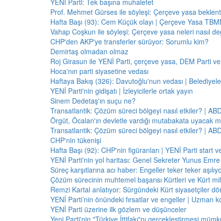
YENİ Parti: Tek başına muhalefet
Prof. Mehmet Gürses ile söyleşi: Çerçeve yasa beklenti
Hafta Başı (93): Cem Küçük olayı | Çerçeve Yasa TBMM
Vahap Coşkun ile söyleşi: Çerçeve yasa neleri nasıl de
CHP'den AKP'ye transferler sürüyor: Sorumlu kim?
Demirtaş olmadan olmaz
Roj Girasun ile YENİ Parti, çerçeve yasa, DEM Parti ve
Hoca'nın parti siyasetine vedası
Haftaya Bakış (326): Davutoğlu'nun vedası | Belediyele
YENİ Parti'nin gidişatı | İzleyicilerle ortak yayın
Sinem Dedetaş'ın suçu ne?
Transatlantik: Çözüm süreci bölgeyi nasıl etkiler? | A
Örgüt, Öcalan'ın devletle vardığı mutabakata uyacak m
Transatlantik: Çözüm süreci bölgeyi nasıl etkiler? | A
CHP'nin tükenişi
Hafta Başı (92): CHP'nin figüranları | YENİ Parti start 
YENİ Parti'nin yol haritası: Genel Sekreter Yunus Emre 
Süreç karşıtlarına acı haber: Engeller teker teker aşılıy
Çözüm sürecinin muhtemel başarısı Kürtleri ve Kürt milliy
Remzi Kartal anlatıyor: Sürgündeki Kürt siyasetçiler dö
YENİ Parti’nin önündeki fırsatlar ve engeller | Uzman k
YENİ Parti üzerine ilk gözlem ve düşünceler
Yeni Parti'nin "Türkiye İttifakı"nı gerçekleştirmesi mü