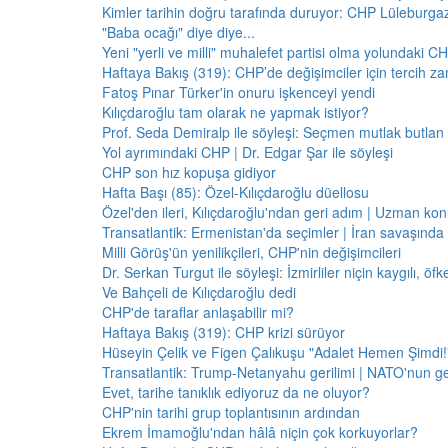
Kimler tarihin doğru tarafında duruyor: CHP Lüleburga
"Baba ocağı" diye diye...
Yeni "yerli ve milli" muhalefet partisi olma yolundaki C
Haftaya Bakış (319): CHP’de değişimciler için tercih z
Fatoş Pınar Türker'in onuru işkenceyi yendi
Kılıçdaroğlu tam olarak ne yapmak istiyor?
Prof. Seda Demiralp ile söyleşi: Seçmen mutlak butla
Yol ayrımındaki CHP | Dr. Edgar Şar ile söyleşi
CHP son hız kopuşa gidiyor
Hafta Başı (85): Özel-Kılıçdaroğlu düellosu
Özel'den ileri, Kılıçdaroğlu'ndan geri adım | Uzman konu
Transatlantik: Ermenistan'da seçimler | İran savaşınd
Milli Görüş'ün yenilikçileri, CHP'nin değişimcileri
Dr. Serkan Turgut ile söyleşi: İzmirliler niçin kaygılı, ö
Ve Bahçeli de Kılıçdaroğlu dedi
CHP'de taraflar anlaşabilir mi?
Haftaya Bakış (319): CHP krizi sürüyor
Hüseyin Çelik ve Figen Çalıkuşu "Adalet Hemen Şimdi!" 
Transatlantik: Trump-Netanyahu gerilimi | NATO'nun g
Evet, tarihe tanıklık ediyoruz da ne oluyor?
CHP'nin tarihi grup toplantısının ardından
Ekrem İmamoğlu'ndan hâlâ niçin çok korkuyorlar?