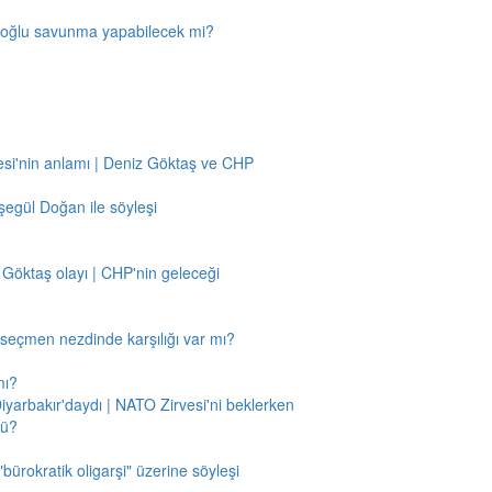
amoğlu savunma yapabilecek mi?
si'nin anlamı | Deniz Göktaş ve CHP
egül Doğan ile söyleşi
 Göktaş olayı | CHP'nin geleceği
n seçmen nezdinde karşılığı var mı?
mı?
Diyarbakır'daydı | NATO Zirvesi'ni beklerken
mü?
"bürokratik oligarşi" üzerine söyleşi