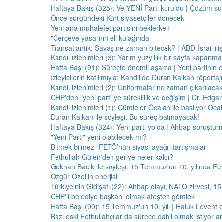
Haftaya Bakış (325): Ve YENİ Parti kuruldu | Çözüm 
Önce sürgündeki Kürt siyasetçiler dönecek
Yeni ana muhalefet partisini beklerken
"Çerçeve yasa"nın eli kulağında
Transatlantik: Savaş ne zaman bitecek? | ABD-İsrail il
Kandil izlenimleri (3): Yarım yüzyıllık bir sayfa kapanm
Hafta Başı (91): Süreçte önemli aşama | Yeni partinin e
İzleyicilerin katılımıyla: Kandil'de Duran Kalkan röporta
Kandil izlenimleri (2): Üniformalar ne zaman çıkarılaca
CHP'den "yeni parti"ye süreklilik ve değişim | Dr. Edgar 
Kandil izlenimleri (1): Cümleler Öcalan ile başlıyor Öcala
Duran Kalkan ile söyleşi: Bu süreç batmayacak!
Haftaya Bakış (324): Yeni parti yolda | Ahbap soruştur
"Yeni Parti" yeni olabilecek mi?
Bitmek bilmez “FETÖ’nün siyasi ayağı” tartışmaları
Fethullah Gülen'den geriye neler kaldı?
Gökhan Bacık ile söyleşi: 15 Temmuz'un 10. yılında Fe
Özgür Özel'in enerjisi
Türkiye'nin Gidişatı (22): Ahbap olayı, NATO zirvesi, 1
CHP'li belediye başkanı olmak ateşten gömlek
Hafta Başı (90): 15 Temmuz'un 10. yılı | Haluk Levent o
Bazı eski Fethullahçılar da sürece dahil olmak istiyor a