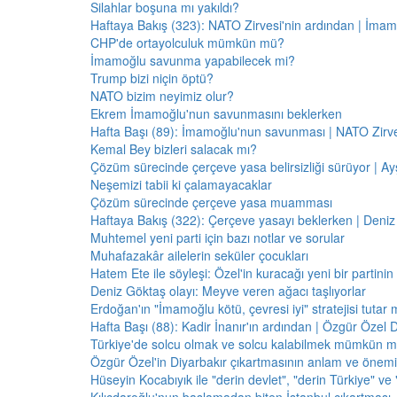
Silahlar boşuna mı yakıldı?
Haftaya Bakış (323): NATO Zirvesi'nin ardından | İm
CHP'de ortayolculuk mümkün mü?
İmamoğlu savunma yapabilecek mi?
Trump bizi niçin öptü?
NATO bizim neyimiz olur?
Ekrem İmamoğlu'nun savunmasını beklerken
Hafta Başı (89): İmamoğlu'nun savunması | NATO Zirve
Kemal Bey bizleri salacak mı?
Çözüm sürecinde çerçeve yasa belirsizliği sürüyor | Ayş
Neşemizi tabii ki çalamayacaklar
Çözüm sürecinde çerçeve yasa muamması
Haftaya Bakış (322): Çerçeve yasayı beklerken | Deniz
Muhtemel yeni parti için bazı notlar ve sorular
Muhafazakâr ailelerin seküler çocukları
Hatem Ete ile söyleşi: Özel'in kuracağı yeni bir partini
Deniz Göktaş olayı: Meyve veren ağacı taşlıyorlar
Erdoğan'ın "İmamoğlu kötü, çevresi iyi" stratejisi tutar 
Hafta Başı (88): Kadir İnanır'ın ardından | Özgür Özel 
Türkiye'de solcu olmak ve solcu kalabilmek mümkün 
Özgür Özel'in Diyarbakır çıkartmasının anlam ve önemi
Hüseyin Kocabıyık ile "derin devlet", "derin Türkiye" ve 