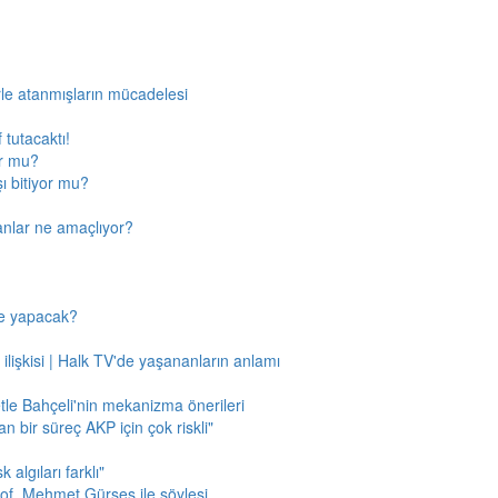
rle atanmışların mücadelesi
 tutacaktı!
or mu?
ı bitiyor mu?
anlar ne amaçlıyor?
ne yapacak?
 ilişkisi | Halk TV'de yaşananların anlamı
tle Bahçeli'nin mekanizma önerileri
n bir süreç AKP için çok riskli"
 algıları farklı"
of. Mehmet Gürses ile söyleşi