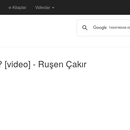
e-Kitaplar
Videolar
 [video] - Ruşen Çakır