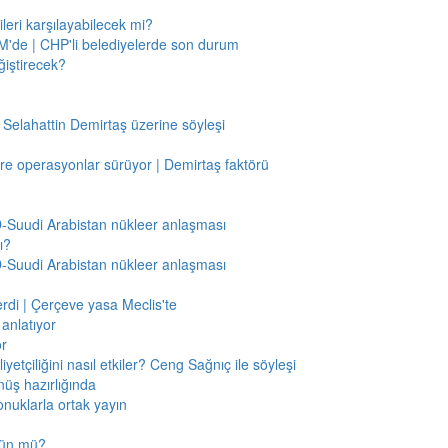
leri karşılayabilecek mi?
'de | CHP'li belediyelerde son durum
ğiştirecek?
 Selahattin Demirtaş üzerine söyleşi
re operasyonlar sürüyor | Demirtaş faktörü
BD-Suudi Arabistan nükleer anlaşması
ı?
BD-Suudi Arabistan nükleer anlaşması
verdi | Çerçeve yasa Meclis'te
anlatıyor
or
etçiliğini nasıl etkiler? Ceng Sağnıç ile söyleşi
nüş hazırlığında
onuklarla ortak yayın
mkün mü?