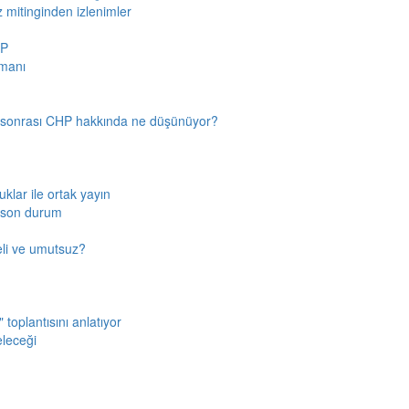
z mitinginden izlenimler
HP
amanı
n sonrası CHP hakkında ne düşünüyor?
klar ile ortak yayın
a son durum
fkeli ve umutsuz?
toplantısını anlatıyor
eleceği