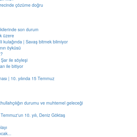
sürecinde çözüme doğru
işkilerinde son durum
ak üzere
li kulağında | Savaş bitmek bilmiyor
jının öyküsü
k?
Şar ile söyleşi
n ile bitiyor
ması | 10. yılında 15 Temmuz
thullahçılığın durumu ve muhtemel geleceği
5 Temmuz'un 10. yılı, Deniz Göktaş
layı
ncak...