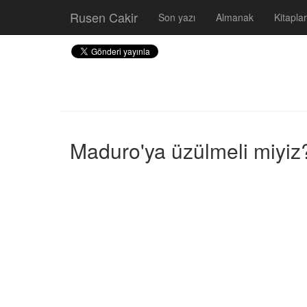
Rusen Cakir
Son yazı
Almanak
Kitaplar
Maduro'ya üzülmeli miyiz?