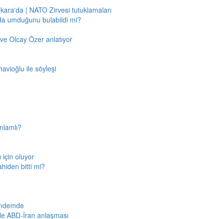
nkara'da | NATO Zirvesi tutuklamaları
'da umduğunu bulabildi mi?
ve Olcay Özer anlatıyor
avioğlu ile söyleşi
nlamlı?
için oluyor
ahiden bitti mi?
gündemde
iyle ABD-İran anlaşması