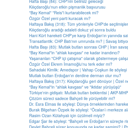
Hafta Başı (84): CHP'nin belirsiz geleceği
Kılıçdaroğlu'nun etkin pişmanlık başvurusu
"Bay Kemal" "Reis"i kurtarabilecek mi?
Özgür Özel yeni parti kuracak mı?
Haftaya Bakış (318): Tüm yönleriyle CHP'de seçilmişle
Kılıçdaroğlu aradığı adaleti dokuz yıl sonra buldu
Hani Kürt hareketi CHP'ye karşı Erdoğan'ın yanında saf
Transatlantik: CHP Batı'nın umrunda mı? | Savaş bitiy
Hafta Başı (83): Mutlak butlan sonrası CHP | İran savaş
"Bay Kemal"in "ahlak kavgası" ne kadar inandırıcı?
Yaşananları "CHP içi çatışma" olarak göstermeye çalış
Özgür Özel Ekrem İmamoğlu'nu terk eder mi?
Sahadaki Kimlik: Amedspor | Vahap Coşkun ile söyleşi
Mutlak butlan Erdoğan'ın derdine derman olur mu?
Haftaya Bakış (317): Kılıçdaroğlu geri dönüyor | Özel 
"Bay Kemal"in "ahlak kavgası" ve "iktidar yürüyüşü"
Türkiye'nin gidişatı: Mutlak butlan beklentisi | AKP-MHP
Çözüm süreci sadece Bahçeli ile yürüyebilir mi?
Dr. Esra Elmas ile söyleşi: Dünya örneklerinden hareke
Burak Bilgehan Özpek ile söyleşi: "Öcalan’ı merkeze ala
Rasim Ozan Kütahyalı için üzülmeli miyiz?
Edgar Şar ile söyleşi: "Bahçeli ve Erdoğan'ın süreçte risk
Devlet Bahçeli süreç konusunda ne kadar samimi? | Pr