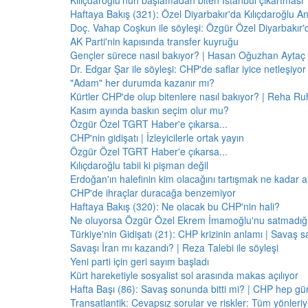
Kılıçdaroğlu'nun başlamadan biten İstanbul çıkartması
Haftaya Bakış (321): Özel Diyarbakır'da Kılıçdaroğlu A
Doç. Vahap Coşkun ile söyleşi: Özgür Özel Diyarbakır
AK Parti'nin kapısında transfer kuyruğu
Gençler sürece nasıl bakıyor? | Hasan Oğuzhan Aytaç 
Dr. Edgar Şar ile söyleşi: CHP'de saflar iyice netleşiyor
"Adam" her durumda kazanır mı?
Kürtler CHP'de olup bitenlere nasıl bakıyor? | Reha Ruh
Kasım ayında baskın seçim olur mu?
Özgür Özel TGRT Haber'e çıkarsa...
CHP'nin gidişatı | İzleyicilerle ortak yayın
Özgür Özel TGRT Haber'e çıkarsa...
Kılıçdaroğlu tabii ki pişman değil
Erdoğan'ın halefinin kim olacağını tartışmak ne kadar a
CHP'de ihraçlar duracağa benzemiyor
Haftaya Bakış (320): Ne olacak bu CHP'nin hali?
Ne oluyorsa Özgür Özel Ekrem İmamoğlu'nu satmadığı 
Türkiye'nin Gidişatı (21): CHP krizinin anlamı | Savaş s
Savaşı İran mı kazandı? | Reza Talebi ile söyleşi
Yeni parti için geri sayım başladı
Kürt hareketiyle sosyalist sol arasında makas açılıyor
Hafta Başı (86): Savaş sonunda bitti mi? | CHP hep 
Transatlantik: Cevapsız sorular ve riskler: Tüm yönler