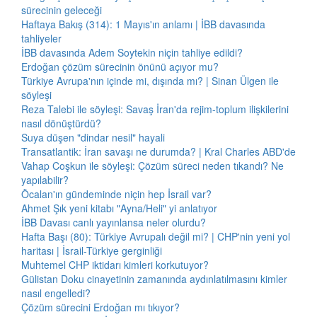
sürecinin geleceği
Haftaya Bakış (314): 1 Mayıs'ın anlamı | İBB davasında
tahliyeler
İBB davasında Adem Soytekin niçin tahliye edildi?
Erdoğan çözüm sürecinin önünü açıyor mu?
Türkiye Avrupa'nın içinde mi, dışında mı? | Sinan Ülgen ile
söyleşi
Reza Talebi ile söyleşi: Savaş İran'da rejim-toplum ilişkilerini
nasıl dönüştürdü?
Suya düşen "dindar nesil" hayali
Transatlantik: İran savaşı ne durumda? | Kral Charles ABD'de
Vahap Coşkun ile söyleşi: Çözüm süreci neden tıkandı? Ne
yapılabilir?
Öcalan'ın gündeminde niçin hep İsrail var?
Ahmet Şık yeni kitabı "Ayna/Heli" yi anlatıyor
İBB Davası canlı yayınlansa neler olurdu?
Hafta Başı (80): Türkiye Avrupalı değil mi? | CHP'nin yeni yol
haritası | İsrail-Türkiye gerginliği
Muhtemel CHP iktidarı kimleri korkutuyor?
Gülistan Doku cinayetinin zamanında aydınlatılmasını kimler
nasıl engelledi?
Çözüm sürecini Erdoğan mı tıkıyor?