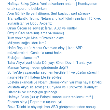
Haftaya Bakış (304): Yeni bakanların anlamı | Komisyonun
ortak raporunu beklerken
Akın Gürlek ile yeni dönem: Sert başladı, sert sürecek
Transatlantik: Trump-Netanyahu işbirliğinin sınırları | Türkiye,
Yunanistan ve Doğu Akdeniz
Gıran Özcan ile söyleşi: İsrail, ABD ve Kürtler
Özgür Özel sarsılmış ama yıkılmamış
Tüm yönleriyle Mesut Özarslan olayı
Milliyetçi sağın lideri kim?
Hafta Başı (69): Mesut Özarslan olayı | İran-ABD
müzakereleri | Öcalan'a umut hakkı
Erdoğan İslamcı mı?
Taha Akyol yeni kitabı Dünyayı Bölen Devrim'i anlatıyor
Mansur Yavaş neden gündemde değil?
Suriye'de yaşananlar seçmen tercihlerini ve çözüm sürecini
nasıl etkiler? | Hatem Ete ile söyleşi
Epstein skandalı ve Noam Chomsky'nin yarattığı hayal kırıklığı
Mustafa Akyol ile söyleşi: Dünyada ve Türkiye'de İslamiyet,
İslamcılık ve cihatçılığın geleceği
Haftaya Bakış (303): Bahçeli süreci kurtarabilecek mi? |
Epstein olayı | Depremin üçüncü yılı
Reza Talebi ile söyleşi: İran-ABD görüşmelerinden sonuç