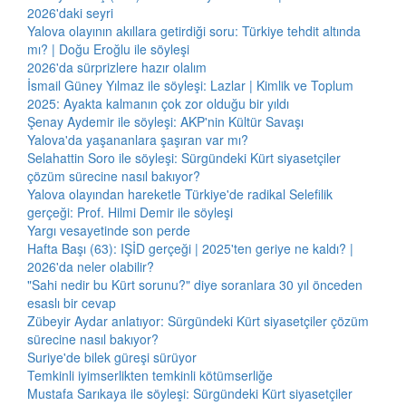
2026'daki seyri
Yalova olayının akıllara getirdiği soru: Türkiye tehdit altında
mı? | Doğu Eroğlu ile söyleşi
2026'da sürprizlere hazır olalım
İsmail Güney Yılmaz ile söyleşi: Lazlar | Kimlik ve Toplum
2025: Ayakta kalmanın çok zor olduğu bir yıldı
Şenay Aydemir ile söyleşi: AKP'nin Kültür Savaşı
Yalova'da yaşananlara şaşıran var mı?
Selahattin Soro ile söyleşi: Sürgündeki Kürt siyasetçiler
çözüm sürecine nasıl bakıyor?
Yalova olayından hareketle Türkiye'de radikal Selefilik
gerçeği: Prof. Hilmi Demir ile söyleşi
Yargı vesayetinde son perde
Hafta Başı (63): IŞİD gerçeği | 2025'ten geriye ne kaldı? |
2026'da neler olabilir?
"Sahi nedir bu Kürt sorunu?" diye soranlara 30 yıl önceden
esaslı bir cevap
Zübeyir Aydar anlatıyor: Sürgündeki Kürt siyasetçiler çözüm
sürecine nasıl bakıyor?
Suriye'de bilek güreşi sürüyor
Temkinli iyimserlikten temkinli kötümserliğe
Mustafa Sarıkaya ile söyleşi: Sürgündeki Kürt siyasetçiler