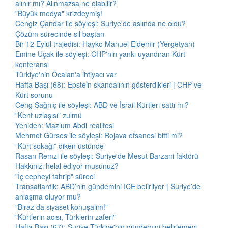
alınır mı? Alınmazsa ne olabilir?
"Büyük medya" krizdeymiş!
Cengiz Çandar ile söyleşi: Suriye'de aslında ne oldu?
Çözüm sürecinde sil baştan
Bir 12 Eylül trajedisi: Hayko Manuel Eldemir (Yergetyan)
Emine Uçak ile söyleşi: CHP'nin yankı uyandıran Kürt
konferansı
Türkiye'nin Öcalan'a ihtiyacı var
Hafta Başı (68): Epstein skandalının gösterdikleri | CHP ve
Kürt sorunu
Ceng Sağnıç ile söyleşi: ABD ve İsrail Kürtleri sattı mı?
"Kent uzlaşısı" zulmü
Yeniden: Mazlum Abdi realitesi
Mehmet Gürses ile söyleşi: Rojava efsanesi bitti mi?
“Kürt sokağı” diken üstünde
Rasan Remzi ile söyleşi: Suriye'de Mesut Barzani faktörü
Hakkınızı helal ediyor musunuz?
"İç cepheyi tahrip" süreci
Transatlantik: ABD’nin gündemini ICE belirliyor | Suriye’de
anlaşma oluyor mu?
"Biraz da siyaset konuşalım!"
"Kürtlerin acısı, Türklerin zaferi"
Hafta Başı (67): Suriye Türkiye'nin gündemini belirlemeyi