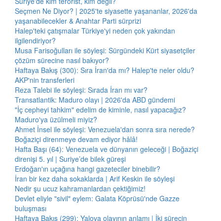
Suriye'de kim terörist, kim değil?
Seçmen Ne Diyor? | 2025'te siyasette yaşananlar, 2026'da
yaşanabilecekler & Anahtar Parti sürprizi
Halep'teki çatışmalar Türkiye'yi neden çok yakından
ilgilendiriyor?
Musa Farisoğulları ile söyleşi: Sürgündeki Kürt siyasetçiler
çözüm sürecine nasıl bakıyor?
Haftaya Bakış (300): Sıra İran'da mı? Halep'te neler oldu?
AKP'nin transferleri
Reza Talebi ile söyleşi: Sırada İran mı var?
Transatlantik: Maduro olayı | 2026'da ABD gündemi
"İç cepheyi tahkim" edelim de kiminle, nasıl yapacağız?
Maduro'ya üzülmeli miyiz?
Ahmet İnsel ile söyleşi: Venezuela'dan sonra sıra nerede?
Boğaziçi direnmeye devam ediyor hâlâ!
Hafta Başı (64): Venezuela ve dünyanın geleceği | Boğaziçi
direnişi 5. yıl | Suriye’de bilek güreşi
Erdoğan'ın uçağına hangi gazeteciler binebilir?
İran bir kez daha sokaklarda | Arif Keskin ile söyleşi
Nedir şu ucuz kahramanlardan çektiğimiz!
Devlet eliyle "sivil" eylem: Galata Köprüsü'nde Gazze
buluşması
Haftaya Bakış (299): Yalova olayının anlamı | İki sürecin