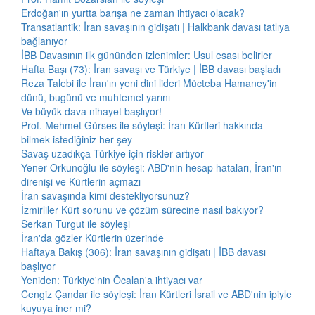
Erdoğan'ın yurtta barışa ne zaman ihtiyacı olacak?
Transatlantik: İran savaşının gidişatı | Halkbank davası tatlıya
bağlanıyor
İBB Davasının ilk gününden izlenimler: Usul esası belirler
Hafta Başı (73): İran savaşı ve Türkiye | İBB davası başladı
Reza Talebi ile İran'ın yeni dini lideri Mücteba Hamaney'in
dünü, bugünü ve muhtemel yarını
Ve büyük dava nihayet başlıyor!
Prof. Mehmet Gürses ile söyleşi: İran Kürtleri hakkında
bilmek istediğiniz her şey
Savaş uzadıkça Türkiye için riskler artıyor
Yener Orkunoğlu ile söyleşi: ABD'nin hesap hataları, İran'ın
direnişi ve Kürtlerin açmazı
İran savaşında kimi destekliyorsunuz?
İzmirliler Kürt sorunu ve çözüm sürecine nasıl bakıyor?
Serkan Turgut ile söyleşi
İran'da gözler Kürtlerin üzerinde
Haftaya Bakış (306): İran savaşının gidişatı | İBB davası
başlıyor
Yeniden: Türkiye'nin Öcalan'a ihtiyacı var
Cengiz Çandar ile söyleşi: İran Kürtleri İsrail ve ABD'nin ipiyle
kuyuya iner mi?