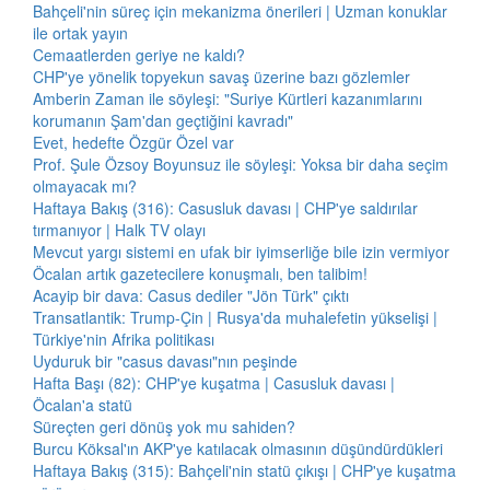
Bahçeli'nin süreç için mekanizma önerileri | Uzman konuklar
ile ortak yayın
Cemaatlerden geriye ne kaldı?
CHP'ye yönelik topyekun savaş üzerine bazı gözlemler
Amberin Zaman ile söyleşi: "Suriye Kürtleri kazanımlarını
korumanın Şam'dan geçtiğini kavradı"
Evet, hedefte Özgür Özel var
Prof. Şule Özsoy Boyunsuz ile söyleşi: Yoksa bir daha seçim
olmayacak mı?
Haftaya Bakış (316): Casusluk davası | CHP'ye saldırılar
tırmanıyor | Halk TV olayı
Mevcut yargı sistemi en ufak bir iyimserliğe bile izin vermiyor
Öcalan artık gazetecilere konuşmalı, ben talibim!
Acayip bir dava: Casus dediler "Jön Türk" çıktı
Transatlantik: Trump-Çin | Rusya'da muhalefetin yükselişi |
Türkiye'nin Afrika politikası
Uyduruk bir "casus davası"nın peşinde
Hafta Başı (82): CHP'ye kuşatma | Casusluk davası |
Öcalan'a statü
Süreçten geri dönüş yok mu sahiden?
Burcu Köksal'ın AKP'ye katılacak olmasının düşündürdükleri
Haftaya Bakış (315): Bahçeli'nin statü çıkışı | CHP'ye kuşatma