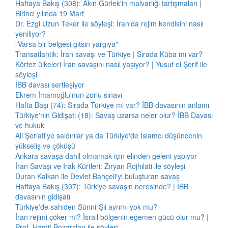
Haftaya Bakış (308): Akın Gürlek'in malvarlığı tartışmaları |
Birinci yılında 19 Mart
Dr. Ezgi Uzun Teker ile söyleşi: İran'da rejim kendisini nasıl
yeniliyor?
"Varsa bir belgesi gitsin yargıya"
Transatlantik: İran savaşı ve Türkiye | Sırada Küba mı var?
Körfez ülkeleri İran savaşını nasıl yaşıyor? | Yusuf el Şerif ile
söyleşi
İBB davası sertleşiyor
Ekrem İmamoğlu'nun zorlu sınavı
Hafta Başı (74): Sırada Türkiye mi var? İBB davasının anlamı
Türkiye'nin Gidişatı (18): Savaş uzarsa neler olur? İBB Davası
ve hukuk
Ali Şeriati'ye saldırılar ya da Türkiye'de İslamcı düşüncenin
yükseliş ve çöküşü
Ankara savaşa dahil olmamak için elinden geleni yapıyor
İran Savaşı ve Irak Kürtleri: Zıryan Rojhılati ile söyleşi
Duran Kalkan ile Devlet Bahçeli'yi buluşturan savaş
Haftaya Bakış (307): Türkiye savaşın neresinde? | İBB
davasının gidişatı
Türkiye'de sahiden Sünni-Şii ayrımı yok mu?
İran rejimi çöker mi? İsrail bölgenin egemen gücü olur mu? |
Prof. Hamit Bozarslan ile söyleşi