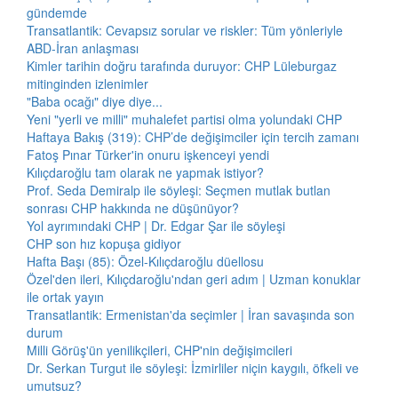
gündemde
Transatlantik: Cevapsız sorular ve riskler: Tüm yönleriyle
ABD-İran anlaşması
Kimler tarihin doğru tarafında duruyor: CHP Lüleburgaz
mitinginden izlenimler
"Baba ocağı" diye diye...
Yeni "yerli ve milli" muhalefet partisi olma yolundaki CHP
Haftaya Bakış (319): CHP’de değişimciler için tercih zamanı
Fatoş Pınar Türker'in onuru işkenceyi yendi
Kılıçdaroğlu tam olarak ne yapmak istiyor?
Prof. Seda Demiralp ile söyleşi: Seçmen mutlak butlan
sonrası CHP hakkında ne düşünüyor?
Yol ayrımındaki CHP | Dr. Edgar Şar ile söyleşi
CHP son hız kopuşa gidiyor
Hafta Başı (85): Özel-Kılıçdaroğlu düellosu
Özel'den ileri, Kılıçdaroğlu'ndan geri adım | Uzman konuklar
ile ortak yayın
Transatlantik: Ermenistan'da seçimler | İran savaşında son
durum
Milli Görüş'ün yenilikçileri, CHP'nin değişimcileri
Dr. Serkan Turgut ile söyleşi: İzmirliler niçin kaygılı, öfkeli ve
umutsuz?