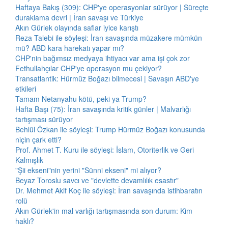
Haftaya Bakış (309): CHP'ye operasyonlar sürüyor | Süreçte
duraklama devri | İran savaşı ve Türkiye
Akın Gürlek olayında saflar iyice karıştı
Reza Talebi ile söyleşi: İran savaşında müzakere mümkün
mü? ABD kara harekatı yapar mı?
CHP'nin bağımsız medyaya ihtiyacı var ama işi çok zor
Fethullahçılar CHP'ye operasyon mu çekiyor?
Transatlantik: Hürmüz Boğazı bilmecesi | Savaşın ABD'ye
etkileri
Tamam Netanyahu kötü, peki ya Trump?
Hafta Başı (75): İran savaşında kritik günler | Malvarlığı
tartışması sürüyor
Behlül Özkan ile söyleşi: Trump Hürmüz Boğazı konusunda
niçin çark etti?
Prof. Ahmet T. Kuru ile söyleşi: İslam, Otoriterlik ve Geri
Kalmışlık
"Şii ekseni"nin yerini "Sünni ekseni" mi alıyor?
Beyaz Toroslu savcı ve "devlette devamlılık esastır"
Dr. Mehmet Akif Koç ile söyleşi: İran savaşında istihbaratın
rolü
Akın Gürlek'in mal varlığı tartışmasında son durum: Kim
haklı?