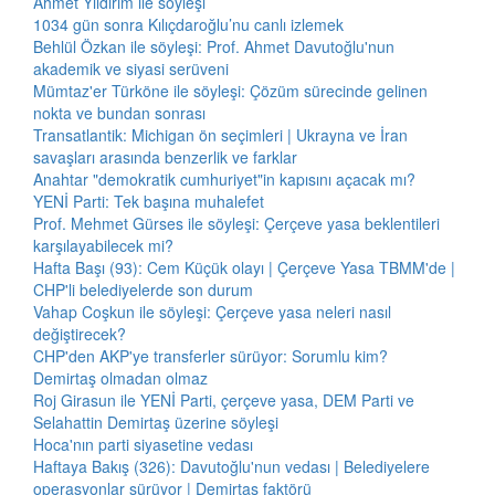
Ahmet Yıldırım ile söyleşi
1034 gün sonra Kılıçdaroğlu’nu canlı izlemek
Behlül Özkan ile söyleşi: Prof. Ahmet Davutoğlu'nun
akademik ve siyasi serüveni
Mümtaz'er Türköne ile söyleşi: Çözüm sürecinde gelinen
nokta ve bundan sonrası
Transatlantik: Michigan ön seçimleri | Ukrayna ve İran
savaşları arasında benzerlik ve farklar
Anahtar "demokratik cumhuriyet"in kapısını açacak mı?
YENİ Parti: Tek başına muhalefet
Prof. Mehmet Gürses ile söyleşi: Çerçeve yasa beklentileri
karşılayabilecek mi?
Hafta Başı (93): Cem Küçük olayı | Çerçeve Yasa TBMM'de |
CHP'li belediyelerde son durum
Vahap Coşkun ile söyleşi: Çerçeve yasa neleri nasıl
değiştirecek?
CHP'den AKP'ye transferler sürüyor: Sorumlu kim?
Demirtaş olmadan olmaz
Roj Girasun ile YENİ Parti, çerçeve yasa, DEM Parti ve
Selahattin Demirtaş üzerine söyleşi
Hoca'nın parti siyasetine vedası
Haftaya Bakış (326): Davutoğlu'nun vedası | Belediyelere
operasyonlar sürüyor | Demirtaş faktörü