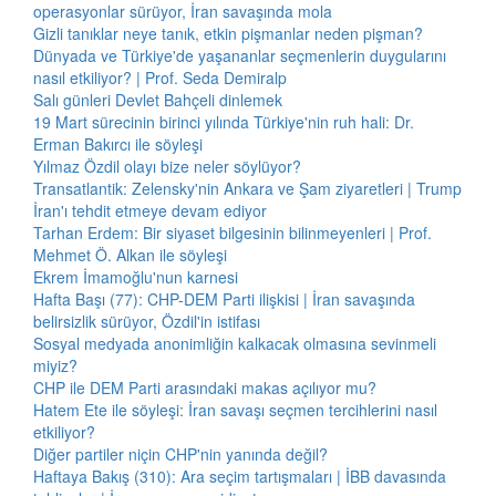
operasyonlar sürüyor, İran savaşında mola
Gizli tanıklar neye tanık, etkin pişmanlar neden pişman?
Dünyada ve Türkiye'de yaşananlar seçmenlerin duygularını
nasıl etkiliyor? | Prof. Seda Demiralp
Salı günleri Devlet Bahçeli dinlemek
19 Mart sürecinin birinci yılında Türkiye'nin ruh hali: Dr.
Erman Bakırcı ile söyleşi
Yılmaz Özdil olayı bize neler söylüyor?
Transatlantik: Zelensky'nin Ankara ve Şam ziyaretleri | Trump
İran'ı tehdit etmeye devam ediyor
Tarhan Erdem: Bir siyaset bilgesinin bilinmeyenleri | Prof.
Mehmet Ö. Alkan ile söyleşi
Ekrem İmamoğlu'nun karnesi
Hafta Başı (77): CHP-DEM Parti ilişkisi | İran savaşında
belirsizlik sürüyor, Özdil'in istifası
Sosyal medyada anonimliğin kalkacak olmasına sevinmeli
miyiz?
CHP ile DEM Parti arasındaki makas açılıyor mu?
Hatem Ete ile söyleşi: İran savaşı seçmen tercihlerini nasıl
etkiliyor?
Diğer partiler niçin CHP'nin yanında değil?
Haftaya Bakış (310): Ara seçim tartışmaları | İBB davasında