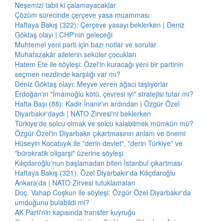
Neşemizi tabii ki çalamayacaklar
Çözüm sürecinde çerçeve yasa muamması
Haftaya Bakış (322): Çerçeve yasayı beklerken | Deniz
Göktaş olayı | CHP'nin geleceği
Muhtemel yeni parti için bazı notlar ve sorular
Muhafazakâr ailelerin seküler çocukları
Hatem Ete ile söyleşi: Özel'in kuracağı yeni bir partinin
seçmen nezdinde karşılığı var mı?
Deniz Göktaş olayı: Meyve veren ağacı taşlıyorlar
Erdoğan'ın "İmamoğlu kötü, çevresi iyi" stratejisi tutar mı?
Hafta Başı (88): Kadir İnanır'ın ardından | Özgür Özel
Diyarbakır'daydı | NATO Zirvesi'ni beklerken
Türkiye'de solcu olmak ve solcu kalabilmek mümkün mü?
Özgür Özel'in Diyarbakır çıkartmasının anlam ve önemi
Hüseyin Kocabıyık ile "derin devlet", "derin Türkiye" ve
"bürokratik oligarşi" üzerine söyleşi
Kılıçdaroğlu'nun başlamadan biten İstanbul çıkartması
Haftaya Bakış (321): Özel Diyarbakır'da Kılıçdaroğlu
Ankara'da | NATO Zirvesi tutuklamaları
Doç. Vahap Coşkun ile söyleşi: Özgür Özel Diyarbakır'da
umduğunu bulabildi mi?
AK Parti'nin kapısında transfer kuyruğu