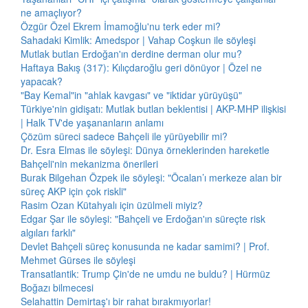
ne amaçlıyor?
Özgür Özel Ekrem İmamoğlu'nu terk eder mi?
Sahadaki Kimlik: Amedspor | Vahap Coşkun ile söyleşi
Mutlak butlan Erdoğan'ın derdine derman olur mu?
Haftaya Bakış (317): Kılıçdaroğlu geri dönüyor | Özel ne
yapacak?
"Bay Kemal"in "ahlak kavgası" ve "iktidar yürüyüşü"
Türkiye'nin gidişatı: Mutlak butlan beklentisi | AKP-MHP ilişkisi
| Halk TV'de yaşananların anlamı
Çözüm süreci sadece Bahçeli ile yürüyebilir mi?
Dr. Esra Elmas ile söyleşi: Dünya örneklerinden hareketle
Bahçeli'nin mekanizma önerileri
Burak Bilgehan Özpek ile söyleşi: "Öcalan’ı merkeze alan bir
süreç AKP için çok riskli"
Rasim Ozan Kütahyalı için üzülmeli miyiz?
Edgar Şar ile söyleşi: "Bahçeli ve Erdoğan'ın süreçte risk
algıları farklı"
Devlet Bahçeli süreç konusunda ne kadar samimi? | Prof.
Mehmet Gürses ile söyleşi
Transatlantik: Trump Çin'de ne umdu ne buldu? | Hürmüz
Boğazı bilmecesi
Selahattin Demirtaş'ı bir rahat bırakmıyorlar!