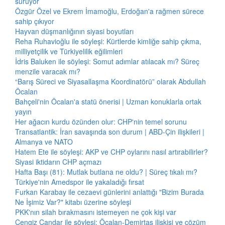
sürüyor
Özgür Özel ve Ekrem İmamoğlu, Erdoğan'a rağmen sürece
sahip çıkıyor
Hayvan düşmanlığının siyasi boyutları
Reha Ruhavioğlu ile söyleşi: Kürtlerde kimliğe sahip çıkma,
milliyetçilik ve Türkiyelilik eğilimleri
İdris Baluken ile söyleşi: Somut adımlar atılacak mı? Süreç
menzile varacak mı?
“Barış Süreci ve Siyasallaşma Koordinatörü” olarak Abdullah
Öcalan
Bahçeli'nin Öcalan'a statü önerisi | Uzman konuklarla ortak
yayın
Her ağacın kurdu özünden olur: CHP'nin temel sorunu
Transatlantik: İran savaşında son durum | ABD-Çin ilişkileri |
Almanya ve NATO
Hatem Ete ile söyleşi: AKP ve CHP oylarını nasıl artırabilirler?
Siyasi iktidarın CHP açmazı
Hafta Başı (81): Mutlak butlana ne oldu? | Süreç tıkalı mı?
Türkiye'nin Amedspor ile yakaladığı fırsat
Furkan Karabay ile cezaevi günlerini anlattığı "Bizim Burada
Ne İşimiz Var?" kitabı üzerine söyleşi
PKK'nın silah bırakmasını istemeyen ne çok kişi var
Cengiz Çandar ile söyleşi: Öcalan-Demirtaş ilişkisi ve çözüm