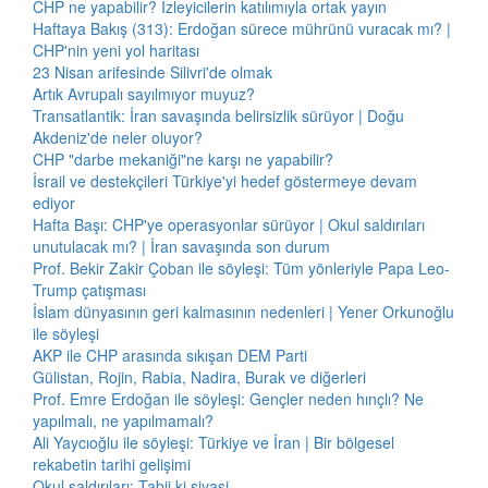
CHP ne yapabilir? İzleyicilerin katılımıyla ortak yayın
Haftaya Bakış (313): Erdoğan sürece mührünü vuracak mı? |
CHP'nin yeni yol haritası
23 Nisan arifesinde Silivri'de olmak
Artık Avrupalı sayılmıyor muyuz?
Transatlantik: İran savaşında belirsizlik sürüyor | Doğu
Akdeniz'de neler oluyor?
CHP "darbe mekaniği"ne karşı ne yapabilir?
İsrail ve destekçileri Türkiye'yi hedef göstermeye devam
ediyor
Hafta Başı: CHP'ye operasyonlar sürüyor | Okul saldırıları
unutulacak mı? | İran savaşında son durum
Prof. Bekir Zakir Çoban ile söyleşi: Tüm yönleriyle Papa Leo-
Trump çatışması
İslam dünyasının geri kalmasının nedenleri | Yener Orkunoğlu
ile söyleşi
AKP ile CHP arasında sıkışan DEM Parti
Gülistan, Rojin, Rabia, Nadira, Burak ve diğerleri
Prof. Emre Erdoğan ile söyleşi: Gençler neden hınçlı? Ne
yapılmalı, ne yapılmamalı?
Ali Yaycıoğlu ile söyleşi: Türkiye ve İran | Bir bölgesel
rekabetin tarihi gelişimi
Okul saldırıları: Tabii ki siyasi