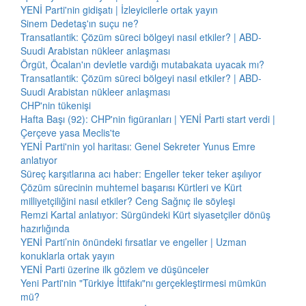
YENİ Parti'nin gidişatı | İzleyicilerle ortak yayın
Sinem Dedetaş'ın suçu ne?
Transatlantik: Çözüm süreci bölgeyi nasıl etkiler? | ABD-
Suudi Arabistan nükleer anlaşması
Örgüt, Öcalan'ın devletle vardığı mutabakata uyacak mı?
Transatlantik: Çözüm süreci bölgeyi nasıl etkiler? | ABD-
Suudi Arabistan nükleer anlaşması
CHP'nin tükenişi
Hafta Başı (92): CHP'nin figüranları | YENİ Parti start verdi |
Çerçeve yasa Meclis'te
YENİ Parti'nin yol haritası: Genel Sekreter Yunus Emre
anlatıyor
Süreç karşıtlarına acı haber: Engeller teker teker aşılıyor
Çözüm sürecinin muhtemel başarısı Kürtleri ve Kürt
milliyetçiliğini nasıl etkiler? Ceng Sağnıç ile söyleşi
Remzi Kartal anlatıyor: Sürgündeki Kürt siyasetçiler dönüş
hazırlığında
YENİ Parti’nin önündeki fırsatlar ve engeller | Uzman
konuklarla ortak yayın
YENİ Parti üzerine ilk gözlem ve düşünceler
Yeni Parti'nin "Türkiye İttifakı"nı gerçekleştirmesi mümkün
mü?