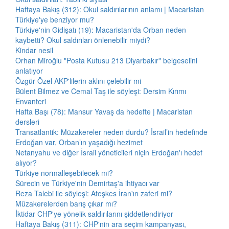
Haftaya Bakış (312): Okul saldırılarının anlamı | Macaristan
Türkiye'ye benziyor mu?
Türkiye'nin Gidişatı (19): Macaristan'da Orban neden
kaybetti? Okul saldırıları önlenebilir miydi?
Kindar nesil
Orhan Miroğlu "Posta Kutusu 213 Diyarbakır" belgeselini
anlatıyor
Özgür Özel AKP'lilerin aklını çelebilir mi
Bülent Bilmez ve Cemal Taş ile söyleşi: Dersim Kırımı
Envanteri
Hafta Başı (78): Mansur Yavaş da hedefte | Macaristan
dersleri
Transatlantik: Müzakereler neden durdu? İsrail’in hedefinde
Erdoğan var, Orban’ın yaşadığı hezimet
Netanyahu ve diğer İsrail yöneticileri niçin Erdoğan'ı hedef
alıyor?
Türkiye normalleşebilecek mi?
Sürecin ve Türkiye'nin Demirtaş'a ihtiyacı var
Reza Talebi ile söyleşi: Ateşkes İran'ın zaferi mi?
Müzakerelerden barış çıkar mı?
İktidar CHP'ye yönelik saldırılarını şiddetlendiriyor
Haftaya Bakış (311): CHP'nin ara seçim kampanyası,