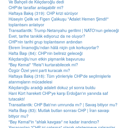
Ve Bahçeli de Kılıçdaroğlu dedi
CHP'de taraflar anlaşabilir mi?
Haftaya Bakış (319): CHP krizi sürüyor
Hüseyin Çelik ve Figen Çalıkuşu "Adalet Hemen Şimdi!"
toplantısını anlatıyor
Transatlantik: Trump-Netanyahu gerilimi | NATO'nun geleceği
Evet, tarihe tanıklık ediyoruz da ne oluyor?
CHP'nin tarihi grup toplantısının ardından
Ekrem İmamoğlu'ndan hâlâ niçin çok korkuyorlar?
Hafta Başı (84): CHP'nin belirsiz geleceği
Kılıçdaroğlu'nun etkin pişmanlık başvurusu
"Bay Kemal" "Reis"i kurtarabilecek mi?
Özgür Özel yeni parti kuracak mı?
Haftaya Bakış (318): Tüm yönleriyle CHP'de seçilmişlerle
atanmışların mücadelesi
Kılıçdaroğlu aradığı adaleti dokuz yıl sonra buldu
Hani Kürt hareketi CHP'ye karşı Erdoğan'ın yanında saf
tutacaktı!
Transatlantik: CHP Batı'nın umrunda mı? | Savaş bitiyor mu?
Hafta Başı (83): Mutlak butlan sonrası CHP | İran savaşı
bitiyor mu?
"Bay Kemal"in "ahlak kavgası" ne kadar inandırıcı?
Yaşananları "CHP içi çatışma" olarak göstermeye çalışanlar