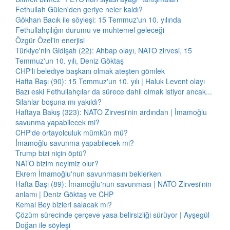
Fethullah Gülen'den geriye neler kaldı?
Gökhan Bacık ile söyleşi: 15 Temmuz'un 10. yılında
Fethullahçılığın durumu ve muhtemel geleceği
Özgür Özel'in enerjisi
Türkiye'nin Gidişatı (22): Ahbap olayı, NATO zirvesi, 15
Temmuz'un 10. yılı, Deniz Göktaş
CHP'li belediye başkanı olmak ateşten gömlek
Hafta Başı (90): 15 Temmuz'un 10. yılı | Haluk Levent olayı
Bazı eski Fethullahçılar da sürece dahil olmak istiyor ancak...
Silahlar boşuna mı yakıldı?
Haftaya Bakış (323): NATO Zirvesi'nin ardından | İmamoğlu
savunma yapabilecek mi?
CHP'de ortayolculuk mümkün mü?
İmamoğlu savunma yapabilecek mi?
Trump bizi niçin öptü?
NATO bizim neyimiz olur?
Ekrem İmamoğlu'nun savunmasını beklerken
Hafta Başı (89): İmamoğlu'nun savunması | NATO Zirvesi'nin
anlamı | Deniz Göktaş ve CHP
Kemal Bey bizleri salacak mı?
Çözüm sürecinde çerçeve yasa belirsizliği sürüyor | Ayşegül
Doğan ile söyleşi