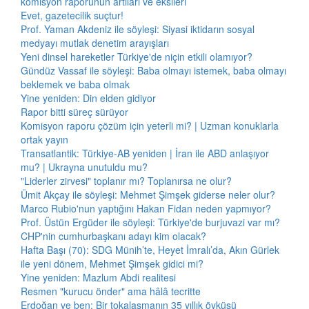
komisyon raporunun artıları ve eksileri
Evet, gazetecilik suçtur!
Prof. Yaman Akdeniz ile söyleşi: Siyasi iktidarın sosyal
medyayı mutlak denetim arayışları
Yeni dinsel hareketler Türkiye'de niçin etkili olamıyor?
Gündüz Vassaf ile söyleşi: Baba olmayı istemek, baba olmayı
beklemek ve baba olmak
Yine yeniden: Din elden gidiyor
Rapor bitti süreç sürüyor
Komisyon raporu çözüm için yeterli mi? | Uzman konuklarla
ortak yayın
Transatlantik: Türkiye-AB yeniden | İran ile ABD anlaşıyor
mu? | Ukrayna unutuldu mu?
"Liderler zirvesi" toplanır mı? Toplanırsa ne olur?
Ümit Akçay ile söyleşi: Mehmet Şimşek giderse neler olur?
Marco Rubio'nun yaptığını Hakan Fidan neden yapmıyor?
Prof. Üstün Ergüder ile söyleşi: Türkiye'de burjuvazi var mı?
CHP'nin cumhurbaşkanı adayı kim olacak?
Hafta Başı (70): SDG Münih’te, Heyet İmralı’da, Akın Gürlek
ile yeni dönem, Mehmet Şimşek gidici mi?
Yine yeniden: Mazlum Abdi realitesi
Resmen "kurucu önder" ama hâlâ tecritte
Erdoğan ve ben: Bir tokalaşmanın 35 yıllık öyküsü