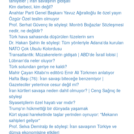
tahliyeler | İran savaşının gidişatı
Kim darbeci, kim değil?
Anahtar Parti Genel Başkanı Yavuz Ağıralioğlu ile özel yayın
Özgür Özel teslim olmuyor
Prof. Serhat Güvenç ile söyleşi: Montrö Boğazlar Sözleşmesi
nedir, ne değildir?
Türk hava sahasında düşürülen füzelerin sırrı
Dr. Hakan Şahin ile söyleşi: Tüm yönleriyle Adana'da kurulan
NATO Çok Ulsulu Kolordusu
Transatlantik: Müzakerelerin gidişatı | ABD'de İsrail lobisi |
Lübnan'da neler oluyor?
Türk solundan geriye ne kaldı?
Mahir Çayan Kitabı'nı editörü Emir Ali Türkmen anlatıyor
Hafta Başı (76): İran savaşı biteceğe benzemiyor |
Gazeteciler yeterince cesur değil mi?
İran kürtleri savaşa neden dahil olmuyor? | Ceng Sağnıç ile
söyleşi
Siyasetçilerin özel hayatı var mıdır?
Trump'ın hükmettiği bir dünyada yaşamak
Kürt siyasi hareketinde taşlar yerinden oynuyor: "Mekanın
sahipleri geliyor"
Prof. Selva Demiralp ile söyleşi: İran savaşının Türkiye ve
dünya ekonomisine etkileri