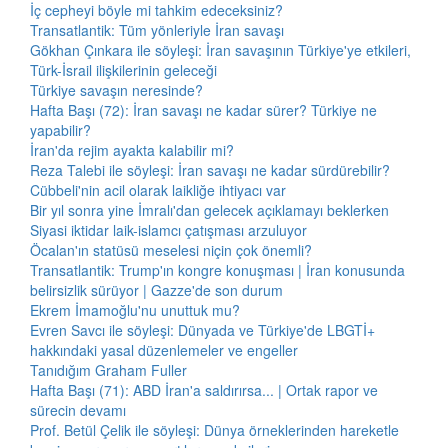
İç cepheyi böyle mi tahkim edeceksiniz?
Transatlantik: Tüm yönleriyle İran savaşı
Gökhan Çınkara ile söyleşi: İran savaşının Türkiye'ye etkileri,
Türk-İsrail ilişkilerinin geleceği
Türkiye savaşın neresinde?
Hafta Başı (72): İran savaşı ne kadar sürer? Türkiye ne
yapabilir?
İran'da rejim ayakta kalabilir mi?
Reza Talebi ile söyleşi: İran savaşı ne kadar sürdürebilir?
Cübbeli'nin acil olarak laikliğe ihtiyacı var
Bir yıl sonra yine İmralı'dan gelecek açıklamayı beklerken
Siyasi iktidar laik-islamcı çatışması arzuluyor
Öcalan'ın statüsü meselesi niçin çok önemli?
Transatlantik: Trump'ın kongre konuşması | İran konusunda
belirsizlik sürüyor | Gazze'de son durum
Ekrem İmamoğlu'nu unuttuk mu?
Evren Savcı ile söyleşi: Dünyada ve Türkiye'de LBGTİ+
hakkındaki yasal düzenlemeler ve engeller
Tanıdığım Graham Fuller
Hafta Başı (71): ABD İran'a saldırırsa... | Ortak rapor ve
sürecin devamı
Prof. Betül Çelik ile söyleşi: Dünya örneklerinden hareketle