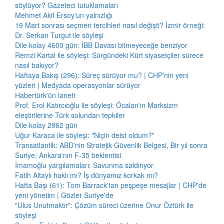
söylüyor? Gazeteci tutuklamaları
Mehmet Akif Ersoy'un yalnızlığı
19 Mart sonrası seçmen tercihleri nasıl değişti? İzmir örneği:
Dr. Serkan Turgut ile söyleşi
Dile kolay 4600 gün: İBB Davası bitmeyeceğe benziyor
Remzi Kartal ile söyleşi: Sürgündeki Kürt siyasetçiler sürece
nasıl bakıyor?
Haftaya Bakış (296): Süreç sürüyor mu? | CHP'nin yeni
yüzleri | Medyada operasyonlar sürüyor
Habertürk'ün laneti
Prof. Erol Katırcıoğlu ile söyleşi: Öcalan'ın Marksizm
eleştirilerine Türk solundan tepkiler
Dile kolay 2962 gün
Uğur Karaca ile söyleşi: "Niçin deist oldum?"
Transatlantik: ABD'nin Stratejik Güvenlik Belgesi, Bir yıl sonra
Suriye, Ankara'nın F-35 beklentisi
İmamoğlu yargılamaları: Savunma saldırıyor
Fatih Altaylı haklı mı? İş dünyamız korkak mı?
Hafta Başı (61): Tom Barrack'tan peşpeşe mesajlar | CHP'de
yeni yönetim | Gözler Suriye'de
"Ulus Unutmaktır": Çözüm süreci üzerine Onur Öztürk ile
söyleşi