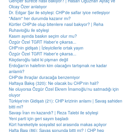
Gençler sürece nasıl bakıyor? | Hasan Oğuzhan Aytaç ve
Olcay Özer anlatıyor
Dr. Edgar Şar ile söyleşi: CHP'de saflar iyice netleşiyor
"Adam" her durumda kazanır mı?
Kürtler CHP'de olup bitenlere nasıl bakıyor? | Reha
Ruhavioğlu ile söyleşi
Kasım ayında baskın seçim olur mu?
Özgür Özel TGRT Haber'e çıkarsa...
CHP'nin gidişatı | İzleyicilerle ortak yayın
Özgür Özel TGRT Haber'e çıkarsa...
Kılıçdaroğlu tabii ki pişman değil
Erdoğan'ın halefinin kim olacağını tartışmak ne kadar
anlamlı?
CHP'de ihraçlar duracağa benzemiyor
Haftaya Bakış (320): Ne olacak bu CHP'nin hali?
Ne oluyorsa Özgür Özel Ekrem İmamoğlu'nu satmadığı için
oluyor
Türkiye'nin Gidişatı (21): CHP krizinin anlamı | Savaş sahiden
bitti mi?
Savaşı İran mı kazandı? | Reza Talebi ile söyleşi
Yeni parti için geri sayım başladı
Kürt hareketiyle sosyalist sol arasında makas açılıyor
Hafta Başı (86): Savaş sonunda bitti mi? | CHP hep