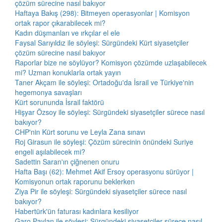
çözüm sürecine nasıl bakıyor
Haftaya Bakış (298): Bitmeyen operasyonlar | Komisyon
ortak rapor çıkarabilecek mi?
Kadın düşmanları ve ırkçılar el ele
Faysal Sarıyıldız ile söyleşi: Sürgündeki Kürt siyasetçiler
çözüm sürecine nasıl bakıyor
Raporlar bize ne söylüyor? Komisyon çözümde uzlaşabilecek
mi? Uzman konuklarla ortak yayın
Taner Akçam ile söyleşi: Ortadoğu'da İsrail ve Türkiye'nin
hegemonya savaşları
Kürt sorununda İsrail faktörü
Hişyar Özsoy ile söyleşi: Sürgündeki siyasetçiler sürece nasıl
bakıyor?
CHP'nin Kürt sorunu ve Leyla Zana sınavı
Roj Girasun ile söyleşi: Çözüm sürecinin önündeki Suriye
engeli aşılabilecek mi?
Sadettin Saran'ın çiğnenen onuru
Hafta Başı (62): Mehmet Akif Ersoy operasyonu sürüyor |
Komisyonun ortak raporunu beklerken
Ziya Pir ile söyleşi: Sürgündeki siyasetçiler sürece nasıl
bakıyor?
Habertürk'ün faturası kadınlara kesiliyor
Garo Paylan ile söyleşi: Sürgündeki siyasetçiler sürece nasıl