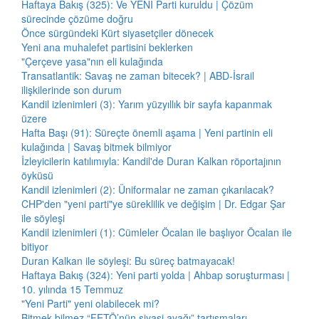
Haftaya Bakış (325): Ve YENİ Parti kuruldu | Çözüm
sürecinde çözüme doğru
Önce sürgündeki Kürt siyasetçiler dönecek
Yeni ana muhalefet partisini beklerken
"Çerçeve yasa"nın eli kulağında
Transatlantik: Savaş ne zaman bitecek? | ABD-İsrail
ilişkilerinde son durum
Kandil izlenimleri (3): Yarım yüzyıllık bir sayfa kapanmak
üzere
Hafta Başı (91): Süreçte önemli aşama | Yeni partinin eli
kulağında | Savaş bitmek bilmiyor
İzleyicilerin katılımıyla: Kandil'de Duran Kalkan röportajının
öyküsü
Kandil izlenimleri (2): Üniformalar ne zaman çıkarılacak?
CHP'den "yeni parti"ye süreklilik ve değişim | Dr. Edgar Şar
ile söyleşi
Kandil izlenimleri (1): Cümleler Öcalan ile başlıyor Öcalan ile
bitiyor
Duran Kalkan ile söyleşi: Bu süreç batmayacak!
Haftaya Bakış (324): Yeni parti yolda | Ahbap soruşturması |
10. yılında 15 Temmuz
"Yeni Parti" yeni olabilecek mi?
Bitmek bilmez “FETÖ’nün siyasi ayağı” tartışmaları