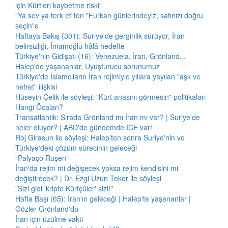
için Kürtleri kaybetme riski"
"Ya sev ya terk et"ten "Furkan günlerindeyiz, safınızı doğru
seçin"e
Haftaya Bakış (301): Suriye'de gerginlik sürüyor, İran
belirsizliği, İmamoğlu hâlâ hedefte
Türkiye'nin Gidişatı (16): Venezuela, İran, Grönland...
Halep'de yaşananlar, Uyuşturucu sorunumuz
Türkiye'de İslamcıların İran rejimiyle yıllara yayılan "aşk ve
nefret" ilişkisi
Hüseyin Çelik ile söyleşi: "Kürt anasını görmesin" politikaları
Hangi Öcalan?
Transatlantik: Sırada Grönland mı İran mı var? | Suriye'de
neler oluyor? | ABD'de gündemde ICE var!
Roj Girasun ile söyleşi: Halep'ten sonra Suriye'nin ve
Türkiye'deki çözüm sürecinin geleceği
"Palyaço Ruşen"
İran'da rejim mi değişecek yoksa rejim kendisini mi
değiştirecek? | Dr. Ezgi Uzun Teker ile söyleşi
"Sizi gidi 'kripto Kürtçüler' sizi!"
Hafta Başı (65): İran'ın geleceği | Halep'te yaşananlar |
Gözler Grönland'da
İran için üzülme vakti