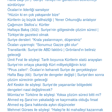
sürdürüyor
Öcalan'ın liderliği sarsılıyor
"Hüzün ki en çok yakışandır bize"
Kürtlerin üç büyük talihsizliği | Yener Orkunoğlu anlatıyor
Çağımızın Sisifos’u: Kürtler
Haftaya Bakış (302): Suriye'nin gölgesinde çözüm süreci |
Türkiye'de gazeteci olmak
Suriye dersleri: "Krala yaslanmayın, düşersiniz"
Öcalan uyarmıştı: "Sonumuz Gazze gibi olur"
Transtlantik: Suriye'de ABD faktörü | Grönland'ın belirsiz
geleceği
Ümit Fırat ile söyleşi: Tarih boyunca Kürtlerin statü arayışları
Suriye'nin ortaya çıkardığı Kürt milliyetçiliğinin krizi
"Pirus zaferi": Öcalan'ın kehaneti Suriye de gerçekleşiyor
Hafta Başı (66): Suriye'de dengeler değişti | Suriye'den sonra
çözüm sürecinin geleceği
Arif Keskin ile söyleşi: Suriye'de yaşananlar bölgedeki
dengeleri nasıl değiştirecek?
Mümtaz'er Türköne ile söyleşi: Yoksa çözüm süreci bitti mi?
Ahmed eş-Şara'nın yakaladığı ve kaçırmakta olduğu fırsat
Ahmed eş-Şara hakkında aykırı düşünceler
Mehmet Gürses ile söyleşi: "Halep'te iki mahalleyi kazanmak