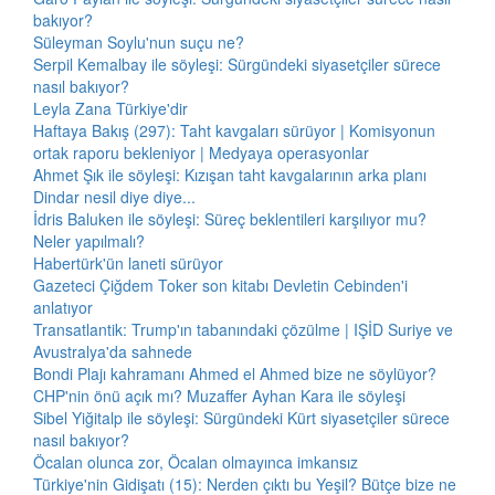
bakıyor?
Süleyman Soylu'nun suçu ne?
Serpil Kemalbay ile söyleşi: Sürgündeki siyasetçiler sürece
nasıl bakıyor?
Leyla Zana Türkiye'dir
Haftaya Bakış (297): Taht kavgaları sürüyor | Komisyonun
ortak raporu bekleniyor | Medyaya operasyonlar
Ahmet Şık ile söyleşi: Kızışan taht kavgalarının arka planı
Dindar nesil diye diye...
İdris Baluken ile söyleşi: Süreç beklentileri karşılıyor mu?
Neler yapılmalı?
Habertürk'ün laneti sürüyor
Gazeteci Çiğdem Toker son kitabı Devletin Cebinden'i
anlatıyor
Transatlantik: Trump'ın tabanındaki çözülme | IŞİD Suriye ve
Avustralya'da sahnede
Bondi Plajı kahramanı Ahmed el Ahmed bize ne söylüyor?
CHP'nin önü açık mı? Muzaffer Ayhan Kara ile söyleşi
Sibel Yiğitalp ile söyleşi: Sürgündeki Kürt siyasetçiler sürece
nasıl bakıyor?
Öcalan olunca zor, Öcalan olmayınca imkansız
Türkiye'nin Gidişatı (15): Nerden çıktı bu Yeşil? Bütçe bize ne