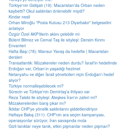
Türkiye'nin Gidişatı (19): Macaristan'da Orban neden
kaybetti? Okul saldırıları önlenebilir miydi?
Kindar nesil
Orhan Miroğlu "Posta Kutusu 213 Diyarbakır" belgeselini
anlatıyor
Özgür Özel AKP'lilerin aklını çelebilir mi
Bülent Bilmez ve Cemal Taş ile söyleşi: Dersim Kırımı
Envanteri
Hafta Başı (78): Mansur Yavaş da hedefte | Macaristan
dersleri
Transatlantik: Müzakereler neden durdu? İsrail’in hedefinde
Erdoğan var, Orban’ın yaşadığı hezimet
Netanyahu ve diğer İsrail yöneticileri niçin Erdoğan'ı hedef
alıyor?
Türkiye normalleşebilecek mi?
Sürecin ve Türkiye'nin Demirtaş'a ihtiyacı var
Reza Talebi ile söyleşi: Ateşkes İran'ın zaferi mi?
Müzakerelerden barış çıkar mı?
İktidar CHP'ye yönelik saldırılarını şiddetlendiriyor
Haftaya Bakış (311): CHP'nin ara seçim kampanyası,
operasyonlar sürüyor, İran savaşında mola
Gizli tanıklar neye tanık, etkin pişmanlar neden pişman?