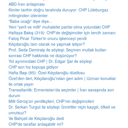
ABD-İran anlaşması
Kimler tarihin doğru tarafında duruyor: CHP Lüleburgaz
mitinginden izlenimler
"Baba ocağı" diye diye...
Yeni "yerli ve milli" muhalefet partisi olma yolundaki CHP
Haftaya Bakış (319): CHP’de değişimciler için tercih zamanı
Fatoş Pınar Türker'in onuru işkenceyi yendi
Kılıçdaroğlu tam olarak ne yapmak istiyor?
Prof. Seda Demiralp ile söyleşi: Seçmen mutlak butlan
sonrası CHP hakkında ne düşünüyor?
Yol ayrımındaki CHP | Dr. Edgar Şar ile söyleşi
CHP son hız kopuşa gidiyor
Hafta Başı (85): Özel-Kılıçdaroğlu düellosu
Özel'den ileri, Kılıçdaroğlu'ndan geri adım | Uzman konuklar
ile ortak yayın
Transatlantik: Ermenistan'da seçimler | İran savaşında son
durum
Milli Görüş'ün yenilikçileri, CHP'nin değişimcileri
Dr. Serkan Turgut ile söyleşi: İzmirliler niçin kaygılı, öfkeli ve
umutsuz?
Ve Bahçeli de Kılıçdaroğlu dedi
CHP'de taraflar anlaşabilir mi?