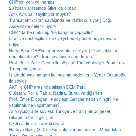
CHP'nin yeni yol haritası
23 Nisan arifesinde Silivri'de olmak
Artık Avrupalı sayılmıyor muyuz?
Transatlantik: İran savaşında belirsizlik sürüyor | Doğu
Akdeniz'de neler oluyor?
CHP "darbe mekaniği"ne karşı ne yapabilir?
İsrail ve destekçileri Türkiye'yi hedef göstermeye devam
ediyor
Hafta Başı: CHP'ye operasyonlar sürüyor | Okul saldırıları
unutulacak mı? | İran savaşında son durum
Prof. Bekir Zakir Çoban ile söyleşi: Tüm yönleriyle Papa Leo-
Trump çatışması
İslam dünyasının geri kalmasının nedenleri | Yener Orkunoğlu
ile söyleşi
AKP ile CHP arasında sıkışan DEM Parti
Gülistan, Rojin, Rabia, Nadira, Burak ve diğerleri
Prof. Emre Erdoğan ile söyleşi: Gençler neden hınçlı? Ne
yapılmalı, ne yapılmamalı?
Ali Yaycıoğlu ile söyleşi: Türkiye ve İran | Bir bölgesel
rekabetin tarihi gelişimi
Okul saldırıları: Tabii ki siyasi
Haftaya Bakış (312): Okul saldırılarının anlamı | Macaristan
Türkiye'ye benziyor mu?