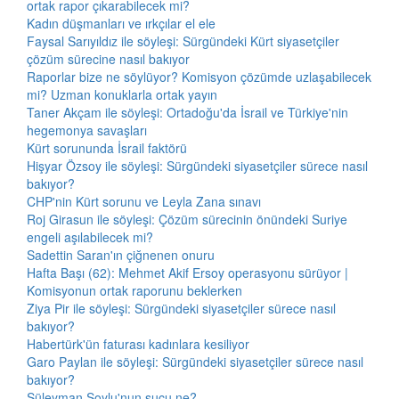
ortak rapor çıkarabilecek mi?
Kadın düşmanları ve ırkçılar el ele
Faysal Sarıyıldız ile söyleşi: Sürgündeki Kürt siyasetçiler
çözüm sürecine nasıl bakıyor
Raporlar bize ne söylüyor? Komisyon çözümde uzlaşabilecek
mi? Uzman konuklarla ortak yayın
Taner Akçam ile söyleşi: Ortadoğu'da İsrail ve Türkiye'nin
hegemonya savaşları
Kürt sorununda İsrail faktörü
Hişyar Özsoy ile söyleşi: Sürgündeki siyasetçiler sürece nasıl
bakıyor?
CHP'nin Kürt sorunu ve Leyla Zana sınavı
Roj Girasun ile söyleşi: Çözüm sürecinin önündeki Suriye
engeli aşılabilecek mi?
Sadettin Saran'ın çiğnenen onuru
Hafta Başı (62): Mehmet Akif Ersoy operasyonu sürüyor |
Komisyonun ortak raporunu beklerken
Ziya Pir ile söyleşi: Sürgündeki siyasetçiler sürece nasıl
bakıyor?
Habertürk'ün faturası kadınlara kesiliyor
Garo Paylan ile söyleşi: Sürgündeki siyasetçiler sürece nasıl
bakıyor?
Süleyman Soylu'nun suçu ne?