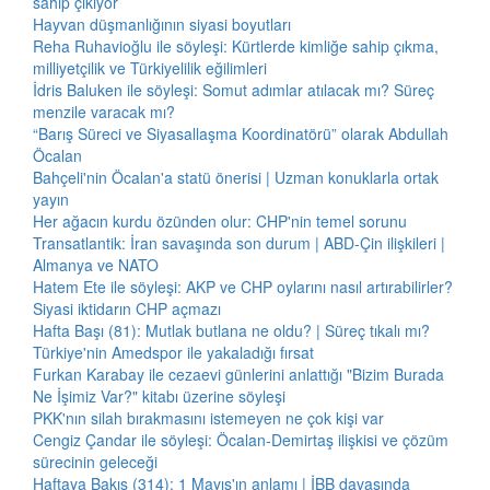
sahip çıkıyor
Hayvan düşmanlığının siyasi boyutları
Reha Ruhavioğlu ile söyleşi: Kürtlerde kimliğe sahip çıkma,
milliyetçilik ve Türkiyelilik eğilimleri
İdris Baluken ile söyleşi: Somut adımlar atılacak mı? Süreç
menzile varacak mı?
“Barış Süreci ve Siyasallaşma Koordinatörü” olarak Abdullah
Öcalan
Bahçeli'nin Öcalan'a statü önerisi | Uzman konuklarla ortak
yayın
Her ağacın kurdu özünden olur: CHP'nin temel sorunu
Transatlantik: İran savaşında son durum | ABD-Çin ilişkileri |
Almanya ve NATO
Hatem Ete ile söyleşi: AKP ve CHP oylarını nasıl artırabilirler?
Siyasi iktidarın CHP açmazı
Hafta Başı (81): Mutlak butlana ne oldu? | Süreç tıkalı mı?
Türkiye'nin Amedspor ile yakaladığı fırsat
Furkan Karabay ile cezaevi günlerini anlattığı "Bizim Burada
Ne İşimiz Var?" kitabı üzerine söyleşi
PKK'nın silah bırakmasını istemeyen ne çok kişi var
Cengiz Çandar ile söyleşi: Öcalan-Demirtaş ilişkisi ve çözüm
sürecinin geleceği
Haftaya Bakış (314): 1 Mayıs'ın anlamı | İBB davasında