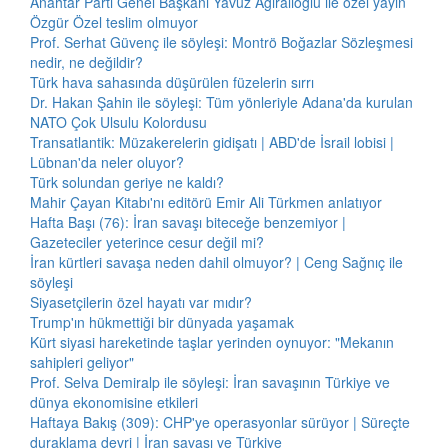
Anahtar Parti Genel Başkanı Yavuz Ağıralioğlu ile özel yayın
Özgür Özel teslim olmuyor
Prof. Serhat Güvenç ile söyleşi: Montrö Boğazlar Sözleşmesi
nedir, ne değildir?
Türk hava sahasında düşürülen füzelerin sırrı
Dr. Hakan Şahin ile söyleşi: Tüm yönleriyle Adana'da kurulan
NATO Çok Ulsulu Kolordusu
Transatlantik: Müzakerelerin gidişatı | ABD'de İsrail lobisi |
Lübnan'da neler oluyor?
Türk solundan geriye ne kaldı?
Mahir Çayan Kitabı'nı editörü Emir Ali Türkmen anlatıyor
Hafta Başı (76): İran savaşı biteceğe benzemiyor |
Gazeteciler yeterince cesur değil mi?
İran kürtleri savaşa neden dahil olmuyor? | Ceng Sağnıç ile
söyleşi
Siyasetçilerin özel hayatı var mıdır?
Trump'ın hükmettiği bir dünyada yaşamak
Kürt siyasi hareketinde taşlar yerinden oynuyor: "Mekanın
sahipleri geliyor"
Prof. Selva Demiralp ile söyleşi: İran savaşının Türkiye ve
dünya ekonomisine etkileri
Haftaya Bakış (309): CHP'ye operasyonlar sürüyor | Süreçte
duraklama devri | İran savaşı ve Türkiye