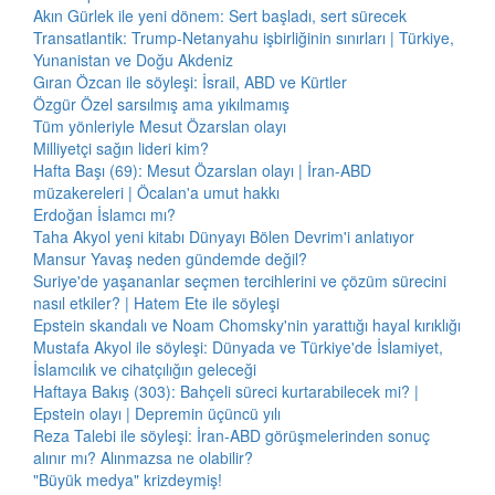
Akın Gürlek ile yeni dönem: Sert başladı, sert sürecek
Transatlantik: Trump-Netanyahu işbirliğinin sınırları | Türkiye,
Yunanistan ve Doğu Akdeniz
Gıran Özcan ile söyleşi: İsrail, ABD ve Kürtler
Özgür Özel sarsılmış ama yıkılmamış
Tüm yönleriyle Mesut Özarslan olayı
Milliyetçi sağın lideri kim?
Hafta Başı (69): Mesut Özarslan olayı | İran-ABD
müzakereleri | Öcalan'a umut hakkı
Erdoğan İslamcı mı?
Taha Akyol yeni kitabı Dünyayı Bölen Devrim'i anlatıyor
Mansur Yavaş neden gündemde değil?
Suriye'de yaşananlar seçmen tercihlerini ve çözüm sürecini
nasıl etkiler? | Hatem Ete ile söyleşi
Epstein skandalı ve Noam Chomsky'nin yarattığı hayal kırıklığı
Mustafa Akyol ile söyleşi: Dünyada ve Türkiye'de İslamiyet,
İslamcılık ve cihatçılığın geleceği
Haftaya Bakış (303): Bahçeli süreci kurtarabilecek mi? |
Epstein olayı | Depremin üçüncü yılı
Reza Talebi ile söyleşi: İran-ABD görüşmelerinden sonuç
alınır mı? Alınmazsa ne olabilir?
"Büyük medya" krizdeymiş!