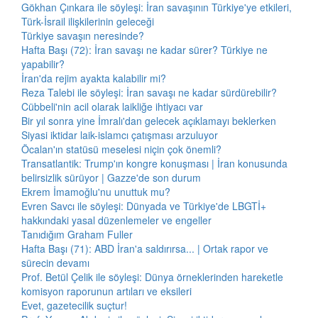
Gökhan Çınkara ile söyleşi: İran savaşının Türkiye'ye etkileri,
Türk-İsrail ilişkilerinin geleceği
Türkiye savaşın neresinde?
Hafta Başı (72): İran savaşı ne kadar sürer? Türkiye ne
yapabilir?
İran'da rejim ayakta kalabilir mi?
Reza Talebi ile söyleşi: İran savaşı ne kadar sürdürebilir?
Cübbeli'nin acil olarak laikliğe ihtiyacı var
Bir yıl sonra yine İmralı'dan gelecek açıklamayı beklerken
Siyasi iktidar laik-islamcı çatışması arzuluyor
Öcalan'ın statüsü meselesi niçin çok önemli?
Transatlantik: Trump'ın kongre konuşması | İran konusunda
belirsizlik sürüyor | Gazze'de son durum
Ekrem İmamoğlu'nu unuttuk mu?
Evren Savcı ile söyleşi: Dünyada ve Türkiye'de LBGTİ+
hakkındaki yasal düzenlemeler ve engeller
Tanıdığım Graham Fuller
Hafta Başı (71): ABD İran'a saldırırsa... | Ortak rapor ve
sürecin devamı
Prof. Betül Çelik ile söyleşi: Dünya örneklerinden hareketle
komisyon raporunun artıları ve eksileri
Evet, gazetecilik suçtur!