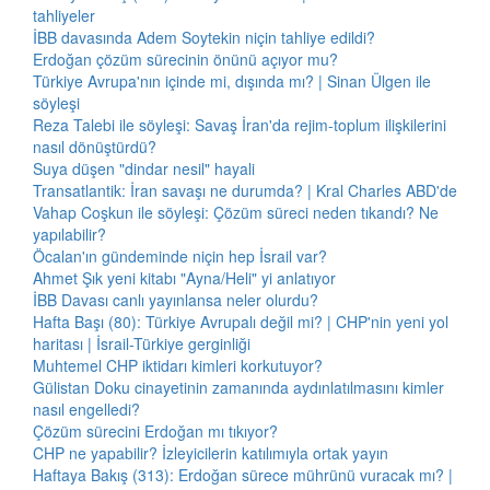
tahliyeler
İBB davasında Adem Soytekin niçin tahliye edildi?
Erdoğan çözüm sürecinin önünü açıyor mu?
Türkiye Avrupa'nın içinde mi, dışında mı? | Sinan Ülgen ile
söyleşi
Reza Talebi ile söyleşi: Savaş İran'da rejim-toplum ilişkilerini
nasıl dönüştürdü?
Suya düşen "dindar nesil" hayali
Transatlantik: İran savaşı ne durumda? | Kral Charles ABD'de
Vahap Coşkun ile söyleşi: Çözüm süreci neden tıkandı? Ne
yapılabilir?
Öcalan'ın gündeminde niçin hep İsrail var?
Ahmet Şık yeni kitabı "Ayna/Heli" yi anlatıyor
İBB Davası canlı yayınlansa neler olurdu?
Hafta Başı (80): Türkiye Avrupalı değil mi? | CHP'nin yeni yol
haritası | İsrail-Türkiye gerginliği
Muhtemel CHP iktidarı kimleri korkutuyor?
Gülistan Doku cinayetinin zamanında aydınlatılmasını kimler
nasıl engelledi?
Çözüm sürecini Erdoğan mı tıkıyor?
CHP ne yapabilir? İzleyicilerin katılımıyla ortak yayın
Haftaya Bakış (313): Erdoğan sürece mührünü vuracak mı? |