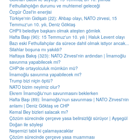
Fethullahçılığın durumu ve muhtemel geleceği
Özgür Özel'in enerjisi
Türkiye'nin Gidişatı (22): Ahbap olayı, NATO zirvesi, 15
Temmuz'un 10. yılı, Deniz Göktaş
CHP'li belediye başkanı olmak ateşten gömlek
Hafta Başı (90): 15 Temmuz'un 10. yılı | Haluk Levent olayı
Bazı eski Fethullahçılar da sürece dahil olmak istiyor ancak...
Silahlar boşuna mı yakıldı?
Haftaya Bakış (323): NATO Zirvesi'nin ardından | İmamoğlu
savunma yapabilecek mi?
CHP'de ortayolculuk mümkün mü?
İmamoğlu savunma yapabilecek mi?
Trump bizi niçin öptü?
NATO bizim neyimiz olur?
Ekrem İmamoğlu'nun savunmasını beklerken
Hafta Başı (89): İmamoğlu'nun savunması | NATO Zirvesi'nin
anlamı | Deniz Göktaş ve CHP
Kemal Bey bizleri salacak mı?
Çözüm sürecinde çerçeve yasa belirsizliği sürüyor | Ayşegül
Doğan ile söyleşi
Neşemizi tabii ki çalamayacaklar
Çözüm sürecinde çerçeve yasa muamması