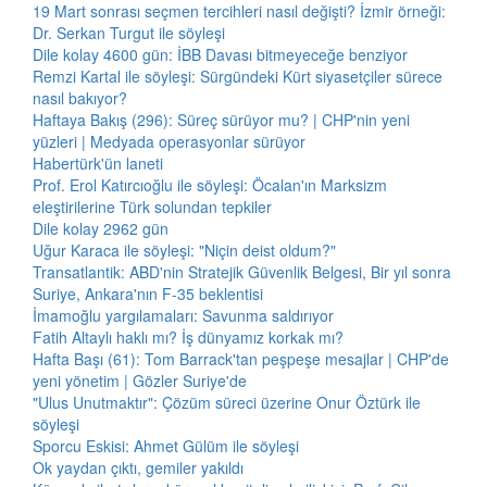
19 Mart sonrası seçmen tercihleri nasıl değişti? İzmir örneği:
Dr. Serkan Turgut ile söyleşi
Dile kolay 4600 gün: İBB Davası bitmeyeceğe benziyor
Remzi Kartal ile söyleşi: Sürgündeki Kürt siyasetçiler sürece
nasıl bakıyor?
Haftaya Bakış (296): Süreç sürüyor mu? | CHP'nin yeni
yüzleri | Medyada operasyonlar sürüyor
Habertürk'ün laneti
Prof. Erol Katırcıoğlu ile söyleşi: Öcalan'ın Marksizm
eleştirilerine Türk solundan tepkiler
Dile kolay 2962 gün
Uğur Karaca ile söyleşi: "Niçin deist oldum?"
Transatlantik: ABD'nin Stratejik Güvenlik Belgesi, Bir yıl sonra
Suriye, Ankara'nın F-35 beklentisi
İmamoğlu yargılamaları: Savunma saldırıyor
Fatih Altaylı haklı mı? İş dünyamız korkak mı?
Hafta Başı (61): Tom Barrack'tan peşpeşe mesajlar | CHP'de
yeni yönetim | Gözler Suriye'de
"Ulus Unutmaktır": Çözüm süreci üzerine Onur Öztürk ile
söyleşi
Sporcu Eskisi: Ahmet Gülüm ile söyleşi
Ok yaydan çıktı, gemiler yakıldı