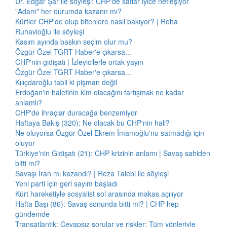
Dr. Edgar Şar ile söyleşi: CHP'de saflar iyice netleşiyor
"Adam" her durumda kazanır mı?
Kürtler CHP'de olup bitenlere nasıl bakıyor? | Reha
Ruhavioğlu ile söyleşi
Kasım ayında baskın seçim olur mu?
Özgür Özel TGRT Haber'e çıkarsa...
CHP'nin gidişatı | İzleyicilerle ortak yayın
Özgür Özel TGRT Haber'e çıkarsa...
Kılıçdaroğlu tabii ki pişman değil
Erdoğan'ın halefinin kim olacağını tartışmak ne kadar
anlamlı?
CHP'de ihraçlar duracağa benzemiyor
Haftaya Bakış (320): Ne olacak bu CHP'nin hali?
Ne oluyorsa Özgür Özel Ekrem İmamoğlu'nu satmadığı için
oluyor
Türkiye'nin Gidişatı (21): CHP krizinin anlamı | Savaş sahiden
bitti mi?
Savaşı İran mı kazandı? | Reza Talebi ile söyleşi
Yeni parti için geri sayım başladı
Kürt hareketiyle sosyalist sol arasında makas açılıyor
Hafta Başı (86): Savaş sonunda bitti mi? | CHP hep
gündemde
Transatlantik: Cevapsız sorular ve riskler: Tüm yönleriyle