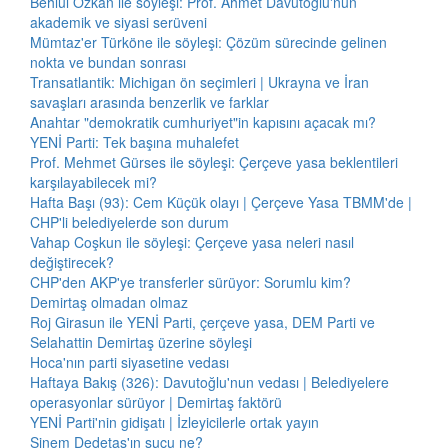
Behlül Özkan ile söyleşi: Prof. Ahmet Davutoğlu'nun
akademik ve siyasi serüveni
Mümtaz'er Türköne ile söyleşi: Çözüm sürecinde gelinen
nokta ve bundan sonrası
Transatlantik: Michigan ön seçimleri | Ukrayna ve İran
savaşları arasında benzerlik ve farklar
Anahtar "demokratik cumhuriyet"in kapısını açacak mı?
YENİ Parti: Tek başına muhalefet
Prof. Mehmet Gürses ile söyleşi: Çerçeve yasa beklentileri
karşılayabilecek mi?
Hafta Başı (93): Cem Küçük olayı | Çerçeve Yasa TBMM'de |
CHP'li belediyelerde son durum
Vahap Coşkun ile söyleşi: Çerçeve yasa neleri nasıl
değiştirecek?
CHP'den AKP'ye transferler sürüyor: Sorumlu kim?
Demirtaş olmadan olmaz
Roj Girasun ile YENİ Parti, çerçeve yasa, DEM Parti ve
Selahattin Demirtaş üzerine söyleşi
Hoca'nın parti siyasetine vedası
Haftaya Bakış (326): Davutoğlu'nun vedası | Belediyelere
operasyonlar sürüyor | Demirtaş faktörü
YENİ Parti'nin gidişatı | İzleyicilerle ortak yayın
Sinem Dedetaş'ın suçu ne?