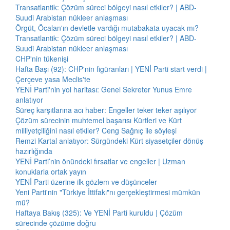
Transatlantik: Çözüm süreci bölgeyi nasıl etkiler? | ABD-
Suudi Arabistan nükleer anlaşması
Örgüt, Öcalan'ın devletle vardığı mutabakata uyacak mı?
Transatlantik: Çözüm süreci bölgeyi nasıl etkiler? | ABD-
Suudi Arabistan nükleer anlaşması
CHP'nin tükenişi
Hafta Başı (92): CHP'nin figüranları | YENİ Parti start verdi |
Çerçeve yasa Meclis'te
YENİ Parti'nin yol haritası: Genel Sekreter Yunus Emre
anlatıyor
Süreç karşıtlarına acı haber: Engeller teker teker aşılıyor
Çözüm sürecinin muhtemel başarısı Kürtleri ve Kürt
milliyetçiliğini nasıl etkiler? Ceng Sağnıç ile söyleşi
Remzi Kartal anlatıyor: Sürgündeki Kürt siyasetçiler dönüş
hazırlığında
YENİ Parti’nin önündeki fırsatlar ve engeller | Uzman
konuklarla ortak yayın
YENİ Parti üzerine ilk gözlem ve düşünceler
Yeni Parti'nin "Türkiye İttifakı"nı gerçekleştirmesi mümkün
mü?
Haftaya Bakış (325): Ve YENİ Parti kuruldu | Çözüm
sürecinde çözüme doğru