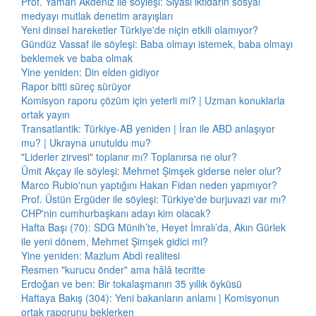
Prof. Yaman Akdeniz ile söyleşi: Siyasi iktidarın sosyal
medyayı mutlak denetim arayışları
Yeni dinsel hareketler Türkiye'de niçin etkili olamıyor?
Gündüz Vassaf ile söyleşi: Baba olmayı istemek, baba olmayı
beklemek ve baba olmak
Yine yeniden: Din elden gidiyor
Rapor bitti süreç sürüyor
Komisyon raporu çözüm için yeterli mi? | Uzman konuklarla
ortak yayın
Transatlantik: Türkiye-AB yeniden | İran ile ABD anlaşıyor
mu? | Ukrayna unutuldu mu?
"Liderler zirvesi" toplanır mı? Toplanırsa ne olur?
Ümit Akçay ile söyleşi: Mehmet Şimşek giderse neler olur?
Marco Rubio'nun yaptığını Hakan Fidan neden yapmıyor?
Prof. Üstün Ergüder ile söyleşi: Türkiye'de burjuvazi var mı?
CHP'nin cumhurbaşkanı adayı kim olacak?
Hafta Başı (70): SDG Münih’te, Heyet İmralı’da, Akın Gürlek
ile yeni dönem, Mehmet Şimşek gidici mi?
Yine yeniden: Mazlum Abdi realitesi
Resmen "kurucu önder" ama hâlâ tecritte
Erdoğan ve ben: Bir tokalaşmanın 35 yıllık öyküsü
Haftaya Bakış (304): Yeni bakanların anlamı | Komisyonun
ortak raporunu beklerken