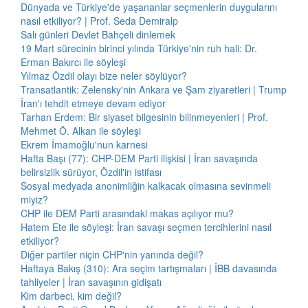
Dünyada ve Türkiye'de yaşananlar seçmenlerin duygularını
nasıl etkiliyor? | Prof. Seda Demiralp
Salı günleri Devlet Bahçeli dinlemek
19 Mart sürecinin birinci yılında Türkiye'nin ruh hali: Dr.
Erman Bakırcı ile söyleşi
Yılmaz Özdil olayı bize neler söylüyor?
Transatlantik: Zelensky'nin Ankara ve Şam ziyaretleri | Trump
İran'ı tehdit etmeye devam ediyor
Tarhan Erdem: Bir siyaset bilgesinin bilinmeyenleri | Prof.
Mehmet Ö. Alkan ile söyleşi
Ekrem İmamoğlu'nun karnesi
Hafta Başı (77): CHP-DEM Parti ilişkisi | İran savaşında
belirsizlik sürüyor, Özdil'in istifası
Sosyal medyada anonimliğin kalkacak olmasına sevinmeli
miyiz?
CHP ile DEM Parti arasındaki makas açılıyor mu?
Hatem Ete ile söyleşi: İran savaşı seçmen tercihlerini nasıl
etkiliyor?
Diğer partiler niçin CHP'nin yanında değil?
Haftaya Bakış (310): Ara seçim tartışmaları | İBB davasında
tahliyeler | İran savaşının gidişatı
Kim darbeci, kim değil?