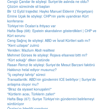
Cengiz Çandar ile söyleşi: Suriye'de aslında ne oldu?
Çözüm sürecinde sil baştan
Bir 12 Eylül trajedisi: Hayko Manuel Eldemir (Yergetyan)
Emine Uçak ile söyleşi: CHP'nin yankı uyandıran Kürt
konferansı
Türkiye'nin Öcalan'a ihtiyacı var
Hafta Başı (68): Epstein skandalının gösterdikleri | CHP ve
Kürt sorunu
Ceng Sağnıç ile söyleşi: ABD ve İsrail Kürtleri sattı mı?
"Kent uzlaşısı" zulmü
Yeniden: Mazlum Abdi realitesi
Mehmet Gürses ile söyleşi: Rojava efsanesi bitti mi?
“Kürt sokağı” diken üstünde
Rasan Remzi ile söyleşi: Suriye'de Mesut Barzani faktörü
Hakkınızı helal ediyor musunuz?
"İç cepheyi tahrip" süreci
Transatlantik: ABD’nin gündemini ICE belirliyor | Suriye’de
anlaşma oluyor mu?
"Biraz da siyaset konuşalım!"
"Kürtlerin acısı, Türklerin zaferi"
Hafta Başı (67): Suriye Türkiye'nin gündemini belirlemeyi
sürdürüyor
Öcalan'ın liderliği sarsılıyor