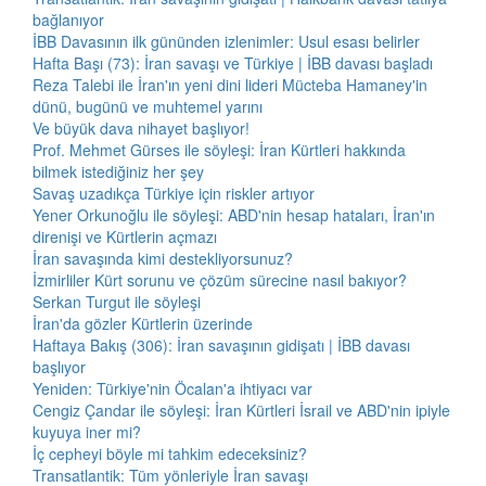
bağlanıyor
İBB Davasının ilk gününden izlenimler: Usul esası belirler
Hafta Başı (73): İran savaşı ve Türkiye | İBB davası başladı
Reza Talebi ile İran'ın yeni dini lideri Mücteba Hamaney'in
dünü, bugünü ve muhtemel yarını
Ve büyük dava nihayet başlıyor!
Prof. Mehmet Gürses ile söyleşi: İran Kürtleri hakkında
bilmek istediğiniz her şey
Savaş uzadıkça Türkiye için riskler artıyor
Yener Orkunoğlu ile söyleşi: ABD'nin hesap hataları, İran'ın
direnişi ve Kürtlerin açmazı
İran savaşında kimi destekliyorsunuz?
İzmirliler Kürt sorunu ve çözüm sürecine nasıl bakıyor?
Serkan Turgut ile söyleşi
İran'da gözler Kürtlerin üzerinde
Haftaya Bakış (306): İran savaşının gidişatı | İBB davası
başlıyor
Yeniden: Türkiye'nin Öcalan'a ihtiyacı var
Cengiz Çandar ile söyleşi: İran Kürtleri İsrail ve ABD'nin ipiyle
kuyuya iner mi?
İç cepheyi böyle mi tahkim edeceksiniz?
Transatlantik: Tüm yönleriyle İran savaşı