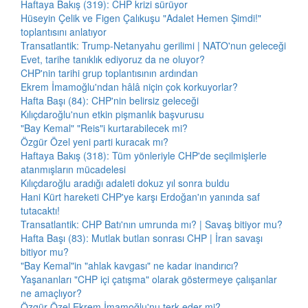
Haftaya Bakış (319): CHP krizi sürüyor
Hüseyin Çelik ve Figen Çalıkuşu "Adalet Hemen Şimdi!"
toplantısını anlatıyor
Transatlantik: Trump-Netanyahu gerilimi | NATO'nun geleceği
Evet, tarihe tanıklık ediyoruz da ne oluyor?
CHP'nin tarihi grup toplantısının ardından
Ekrem İmamoğlu'ndan hâlâ niçin çok korkuyorlar?
Hafta Başı (84): CHP'nin belirsiz geleceği
Kılıçdaroğlu'nun etkin pişmanlık başvurusu
"Bay Kemal" "Reis"i kurtarabilecek mi?
Özgür Özel yeni parti kuracak mı?
Haftaya Bakış (318): Tüm yönleriyle CHP'de seçilmişlerle
atanmışların mücadelesi
Kılıçdaroğlu aradığı adaleti dokuz yıl sonra buldu
Hani Kürt hareketi CHP'ye karşı Erdoğan'ın yanında saf
tutacaktı!
Transatlantik: CHP Batı'nın umrunda mı? | Savaş bitiyor mu?
Hafta Başı (83): Mutlak butlan sonrası CHP | İran savaşı
bitiyor mu?
"Bay Kemal"in "ahlak kavgası" ne kadar inandırıcı?
Yaşananları "CHP içi çatışma" olarak göstermeye çalışanlar
ne amaçlıyor?
Özgür Özel Ekrem İmamoğlu'nu terk eder mi?