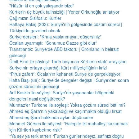
"Hüzün ki en çok yakışandır bize"
Kürtlerin üç büyük talihsizliği | Yener Orkunoğlu anlatıyor
Çağımızın Sisifos’u: Kürtler
Haftaya Bakış (302): Suriye'nin gölgesinde çözüm süreci |
Türkiye'de gazeteci olmak
Suriye dersleri: "Krala yaslanmayın, düşersiniz"
Öcalan uyarmıştı: "Sonumuz Gazze gibi olur"
Transtlantik: Suriye'de ABD faktörü | Grönland'ın belirsiz
geleceği
Ümit Fırat ile söyleşi: Tarih boyunca Kürtlerin statü arayışları
Suriye'nin ortaya çıkardığı Kürt milliyetçiliğinin krizi
"Pirus zaferi": Öcalan'ın kehaneti Suriye de gerçekleşiyor
Hafta Başı (66): Suriye'de dengeler değişti | Suriye'den sonra
çözüm sürecinin geleceği
Arif Keskin ile söyleşi: Suriye'de yaşananlar bölgedeki
dengeleri nasıl değiştirecek?
Mümtaz'er Türköne ile söyleşi: Yoksa çözüm süreci bitti mi?
Ahmed eş-Şara'nın yakaladığı ve kaçırmakta olduğu fırsat
Ahmed eş-Şara hakkında aykırı düşünceler
Mehmet Gürses ile söyleşi: "Halep'te iki mahalleyi kazanmak
için Kürtleri kaybetme riski"
"Ya sev ya terk et"ten "Furkan günlerindeyiz, safınızı doğru