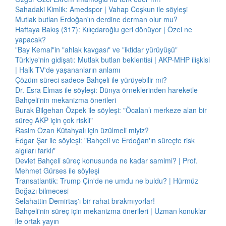
Sahadaki Kimlik: Amedspor | Vahap Coşkun ile söyleşi
Mutlak butlan Erdoğan'ın derdine derman olur mu?
Haftaya Bakış (317): Kılıçdaroğlu geri dönüyor | Özel ne
yapacak?
"Bay Kemal"in "ahlak kavgası" ve "iktidar yürüyüşü"
Türkiye'nin gidişatı: Mutlak butlan beklentisi | AKP-MHP ilişkisi
| Halk TV'de yaşananların anlamı
Çözüm süreci sadece Bahçeli ile yürüyebilir mi?
Dr. Esra Elmas ile söyleşi: Dünya örneklerinden hareketle
Bahçeli'nin mekanizma önerileri
Burak Bilgehan Özpek ile söyleşi: "Öcalan’ı merkeze alan bir
süreç AKP için çok riskli"
Rasim Ozan Kütahyalı için üzülmeli miyiz?
Edgar Şar ile söyleşi: "Bahçeli ve Erdoğan'ın süreçte risk
algıları farklı"
Devlet Bahçeli süreç konusunda ne kadar samimi? | Prof.
Mehmet Gürses ile söyleşi
Transatlantik: Trump Çin'de ne umdu ne buldu? | Hürmüz
Boğazı bilmecesi
Selahattin Demirtaş'ı bir rahat bırakmıyorlar!
Bahçeli'nin süreç için mekanizma önerileri | Uzman konuklar
ile ortak yayın