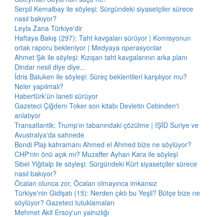
Serpil Kemalbay ile söyleşi: Sürgündeki siyasetçiler sürece
nasıl bakıyor?
Leyla Zana Türkiye'dir
Haftaya Bakış (297): Taht kavgaları sürüyor | Komisyonun
ortak raporu bekleniyor | Medyaya operasyonlar
Ahmet Şık ile söyleşi: Kızışan taht kavgalarının arka planı
Dindar nesil diye diye...
İdris Baluken ile söyleşi: Süreç beklentileri karşılıyor mu?
Neler yapılmalı?
Habertürk'ün laneti sürüyor
Gazeteci Çiğdem Toker son kitabı Devletin Cebinden'i
anlatıyor
Transatlantik: Trump'ın tabanındaki çözülme | IŞİD Suriye ve
Avustralya'da sahnede
Bondi Plajı kahramanı Ahmed el Ahmed bize ne söylüyor?
CHP'nin önü açık mı? Muzaffer Ayhan Kara ile söyleşi
Sibel Yiğitalp ile söyleşi: Sürgündeki Kürt siyasetçiler sürece
nasıl bakıyor?
Öcalan olunca zor, Öcalan olmayınca imkansız
Türkiye'nin Gidişatı (15): Nerden çıktı bu Yeşil? Bütçe bize ne
söylüyor? Gazeteci tutuklamaları
Mehmet Akif Ersoy'un yalnızlığı