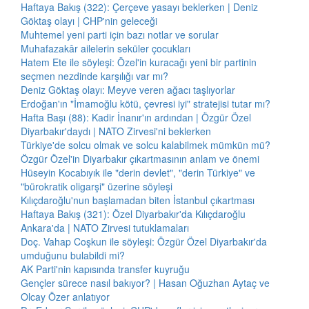
Haftaya Bakış (322): Çerçeve yasayı beklerken | Deniz
Göktaş olayı | CHP'nin geleceği
Muhtemel yeni parti için bazı notlar ve sorular
Muhafazakâr ailelerin seküler çocukları
Hatem Ete ile söyleşi: Özel'in kuracağı yeni bir partinin
seçmen nezdinde karşılığı var mı?
Deniz Göktaş olayı: Meyve veren ağacı taşlıyorlar
Erdoğan'ın "İmamoğlu kötü, çevresi iyi" stratejisi tutar mı?
Hafta Başı (88): Kadir İnanır'ın ardından | Özgür Özel
Diyarbakır'daydı | NATO Zirvesi'ni beklerken
Türkiye'de solcu olmak ve solcu kalabilmek mümkün mü?
Özgür Özel'in Diyarbakır çıkartmasının anlam ve önemi
Hüseyin Kocabıyık ile "derin devlet", "derin Türkiye" ve
"bürokratik oligarşi" üzerine söyleşi
Kılıçdaroğlu'nun başlamadan biten İstanbul çıkartması
Haftaya Bakış (321): Özel Diyarbakır'da Kılıçdaroğlu
Ankara'da | NATO Zirvesi tutuklamaları
Doç. Vahap Coşkun ile söyleşi: Özgür Özel Diyarbakır'da
umduğunu bulabildi mi?
AK Parti'nin kapısında transfer kuyruğu
Gençler sürece nasıl bakıyor? | Hasan Oğuzhan Aytaç ve
Olcay Özer anlatıyor