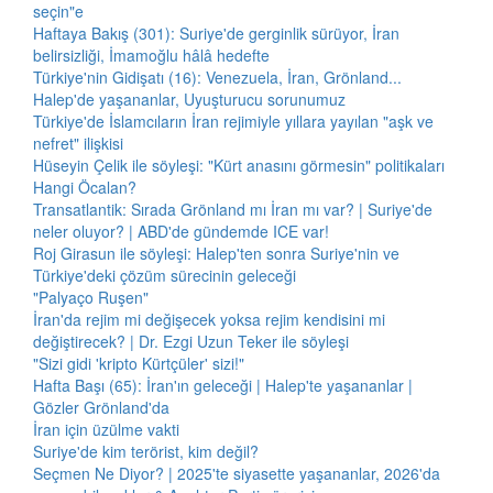
seçin"e
Haftaya Bakış (301): Suriye'de gerginlik sürüyor, İran
belirsizliği, İmamoğlu hâlâ hedefte
Türkiye'nin Gidişatı (16): Venezuela, İran, Grönland...
Halep'de yaşananlar, Uyuşturucu sorunumuz
Türkiye'de İslamcıların İran rejimiyle yıllara yayılan "aşk ve
nefret" ilişkisi
Hüseyin Çelik ile söyleşi: "Kürt anasını görmesin" politikaları
Hangi Öcalan?
Transatlantik: Sırada Grönland mı İran mı var? | Suriye'de
neler oluyor? | ABD'de gündemde ICE var!
Roj Girasun ile söyleşi: Halep'ten sonra Suriye'nin ve
Türkiye'deki çözüm sürecinin geleceği
"Palyaço Ruşen"
İran'da rejim mi değişecek yoksa rejim kendisini mi
değiştirecek? | Dr. Ezgi Uzun Teker ile söyleşi
"Sizi gidi 'kripto Kürtçüler' sizi!"
Hafta Başı (65): İran'ın geleceği | Halep'te yaşananlar |
Gözler Grönland'da
İran için üzülme vakti
Suriye'de kim terörist, kim değil?
Seçmen Ne Diyor? | 2025'te siyasette yaşananlar, 2026'da