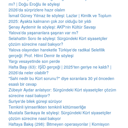
mı? | Doğu Eroğlu ile söyleşi
2026'da sürprizlere hazır olalım
İsmail Güney Yılmaz ile söyleşi: Lazlar | Kimlik ve Toplum
2025: Ayakta kalmanın çok zor olduğu bir yıldı
Şenay Aydemir ile söyleşi: AKP'nin Kültür Savaşı
Yalova'da yaşananlara şaşıran var mı?
Selahattin Soro ile söyleşi: Sürgündeki Kürt siyasetçiler
çözüm sürecine nasıl bakıyor?
Yalova olayından hareketle Türkiye'de radikal Selefilik
gerçeği: Prof. Hilmi Demir ile söyleşi
Yargı vesayetinde son perde
Hafta Başı (63): IŞİD gerçeği | 2025'ten geriye ne kaldı? |
2026'da neler olabilir?
"Sahi nedir bu Kürt sorunu?" diye soranlara 30 yıl önceden
esaslı bir cevap
Zübeyir Aydar anlatıyor: Sürgündeki Kürt siyasetçiler çözüm
sürecine nasıl bakıyor?
Suriye'de bilek güreşi sürüyor
Temkinli iyimserlikten temkinli kötümserliğe
Mustafa Sarıkaya ile söyleşi: Sürgündeki Kürt siyasetçiler
çözüm sürecine nasıl bakıyor
Haftaya Bakış (298): Bitmeyen operasyonlar | Komisyon