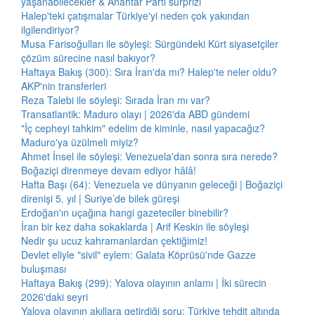
yaşanabilecekler & Anahtar Parti sürprizi
Halep'teki çatışmalar Türkiye'yi neden çok yakından
ilgilendiriyor?
Musa Farisoğulları ile söyleşi: Sürgündeki Kürt siyasetçiler
çözüm sürecine nasıl bakıyor?
Haftaya Bakış (300): Sıra İran'da mı? Halep'te neler oldu?
AKP'nin transferleri
Reza Talebi ile söyleşi: Sırada İran mı var?
Transatlantik: Maduro olayı | 2026'da ABD gündemi
"İç cepheyi tahkim" edelim de kiminle, nasıl yapacağız?
Maduro'ya üzülmeli miyiz?
Ahmet İnsel ile söyleşi: Venezuela'dan sonra sıra nerede?
Boğaziçi direnmeye devam ediyor hâlâ!
Hafta Başı (64): Venezuela ve dünyanın geleceği | Boğaziçi
direnişi 5. yıl | Suriye’de bilek güreşi
Erdoğan'ın uçağına hangi gazeteciler binebilir?
İran bir kez daha sokaklarda | Arif Keskin ile söyleşi
Nedir şu ucuz kahramanlardan çektiğimiz!
Devlet eliyle "sivil" eylem: Galata Köprüsü'nde Gazze
buluşması
Haftaya Bakış (299): Yalova olayının anlamı | İki sürecin
2026'daki seyri
Yalova olayının akıllara getirdiği soru: Türkiye tehdit altında