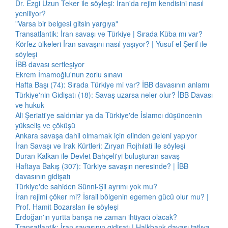
Dr. Ezgi Uzun Teker ile söyleşi: İran'da rejim kendisini nasıl
yeniliyor?
"Varsa bir belgesi gitsin yargıya"
Transatlantik: İran savaşı ve Türkiye | Sırada Küba mı var?
Körfez ülkeleri İran savaşını nasıl yaşıyor? | Yusuf el Şerif ile
söyleşi
İBB davası sertleşiyor
Ekrem İmamoğlu'nun zorlu sınavı
Hafta Başı (74): Sırada Türkiye mi var? İBB davasının anlamı
Türkiye'nin Gidişatı (18): Savaş uzarsa neler olur? İBB Davası
ve hukuk
Ali Şeriati'ye saldırılar ya da Türkiye'de İslamcı düşüncenin
yükseliş ve çöküşü
Ankara savaşa dahil olmamak için elinden geleni yapıyor
İran Savaşı ve Irak Kürtleri: Zıryan Rojhılati ile söyleşi
Duran Kalkan ile Devlet Bahçeli'yi buluşturan savaş
Haftaya Bakış (307): Türkiye savaşın neresinde? | İBB
davasının gidişatı
Türkiye'de sahiden Sünni-Şii ayrımı yok mu?
İran rejimi çöker mi? İsrail bölgenin egemen gücü olur mu? |
Prof. Hamit Bozarslan ile söyleşi
Erdoğan'ın yurtta barışa ne zaman ihtiyacı olacak?
Transatlantik: İran savaşının gidişatı | Halkbank davası tatlıya