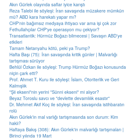
Akın Gürlek olayında saflar iyice karıştı
Reza Talebi ile söyleşi: İran savaşında müzakere mümkün
mü? ABD kara harekatı yapar mı?
CHP'nin bağımsız medyaya ihtiyacı var ama işi çok zor
Fethullahçılar CHP'ye operasyon mu çekiyor?
Transatlantik: Hürmüz Boğazı bilmecesi | Savaşın ABD'ye
etkileri
Tamam Netanyahu kötü, peki ya Trump?
Hafta Başı (75): İran savaşında kritik günler | Malvarlığı
tartışması sürüyor
Behlül Özkan ile söyleşi: Trump Hürmüz Boğazı konusunda
niçin çark etti?
Prof. Ahmet T. Kuru ile söyleşi: İslam, Otoriterlik ve Geri
Kalmışlık
"Şii ekseni"nin yerini "Sünni ekseni" mi alıyor?
Beyaz Toroslu savcı ve "devlette devamlılık esastır"
Dr. Mehmet Akif Koç ile söyleşi: İran savaşında istihbaratın
rolü
Akın Gürlek'in mal varlığı tartışmasında son durum: Kim
haklı?
Haftaya Bakış (308): Akın Gürlek'in malvarlığı tartışmaları |
Birinci yılında 19 Mart