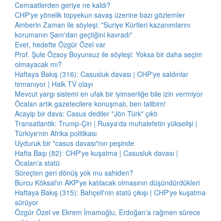
Cemaatlerden geriye ne kaldı?
CHP'ye yönelik topyekun savaş üzerine bazı gözlemler
Amberin Zaman ile söyleşi: "Suriye Kürtleri kazanımlarını
korumanın Şam'dan geçtiğini kavradı"
Evet, hedefte Özgür Özel var
Prof. Şule Özsoy Boyunsuz ile söyleşi: Yoksa bir daha seçim
olmayacak mı?
Haftaya Bakış (316): Casusluk davası | CHP'ye saldırılar
tırmanıyor | Halk TV olayı
Mevcut yargı sistemi en ufak bir iyimserliğe bile izin vermiyor
Öcalan artık gazetecilere konuşmalı, ben talibim!
Acayip bir dava: Casus dediler "Jön Türk" çıktı
Transatlantik: Trump-Çin | Rusya'da muhalefetin yükselişi |
Türkiye'nin Afrika politikası
Uyduruk bir "casus davası"nın peşinde
Hafta Başı (82): CHP'ye kuşatma | Casusluk davası |
Öcalan'a statü
Süreçten geri dönüş yok mu sahiden?
Burcu Köksal'ın AKP'ye katılacak olmasının düşündürdükleri
Haftaya Bakış (315): Bahçeli'nin statü çıkışı | CHP'ye kuşatma
sürüyor
Özgür Özel ve Ekrem İmamoğlu, Erdoğan'a rağmen sürece