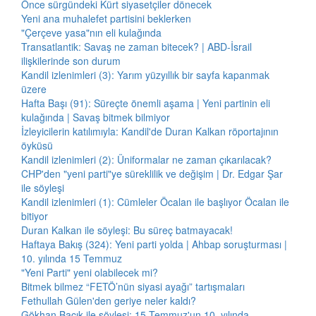
Önce sürgündeki Kürt siyasetçiler dönecek
Yeni ana muhalefet partisini beklerken
"Çerçeve yasa"nın eli kulağında
Transatlantik: Savaş ne zaman bitecek? | ABD-İsrail
ilişkilerinde son durum
Kandil izlenimleri (3): Yarım yüzyıllık bir sayfa kapanmak
üzere
Hafta Başı (91): Süreçte önemli aşama | Yeni partinin eli
kulağında | Savaş bitmek bilmiyor
İzleyicilerin katılımıyla: Kandil'de Duran Kalkan röportajının
öyküsü
Kandil izlenimleri (2): Üniformalar ne zaman çıkarılacak?
CHP'den "yeni parti"ye süreklilik ve değişim | Dr. Edgar Şar
ile söyleşi
Kandil izlenimleri (1): Cümleler Öcalan ile başlıyor Öcalan ile
bitiyor
Duran Kalkan ile söyleşi: Bu süreç batmayacak!
Haftaya Bakış (324): Yeni parti yolda | Ahbap soruşturması |
10. yılında 15 Temmuz
"Yeni Parti" yeni olabilecek mi?
Bitmek bilmez “FETÖ’nün siyasi ayağı” tartışmaları
Fethullah Gülen'den geriye neler kaldı?
Gökhan Bacık ile söyleşi: 15 Temmuz'un 10. yılında