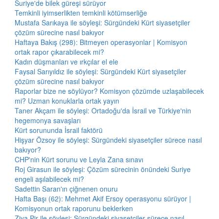
Suriye'de bilek güreşi sürüyor
Temkinli iyimserlikten temkinli kötümserliğe
Mustafa Sarıkaya ile söyleşi: Sürgündeki Kürt siyasetçiler
çözüm sürecine nasıl bakıyor
Haftaya Bakış (298): Bitmeyen operasyonlar | Komisyon
ortak rapor çıkarabilecek mi?
Kadın düşmanları ve ırkçılar el ele
Faysal Sarıyıldız ile söyleşi: Sürgündeki Kürt siyasetçiler
çözüm sürecine nasıl bakıyor
Raporlar bize ne söylüyor? Komisyon çözümde uzlaşabilecek
mi? Uzman konuklarla ortak yayın
Taner Akçam ile söyleşi: Ortadoğu'da İsrail ve Türkiye'nin
hegemonya savaşları
Kürt sorununda İsrail faktörü
Hişyar Özsoy ile söyleşi: Sürgündeki siyasetçiler sürece nasıl
bakıyor?
CHP'nin Kürt sorunu ve Leyla Zana sınavı
Roj Girasun ile söyleşi: Çözüm sürecinin önündeki Suriye
engeli aşılabilecek mi?
Sadettin Saran'ın çiğnenen onuru
Hafta Başı (62): Mehmet Akif Ersoy operasyonu sürüyor |
Komisyonun ortak raporunu beklerken
Ziya Pir ile söyleşi: Sürgündeki siyasetçiler sürece nasıl