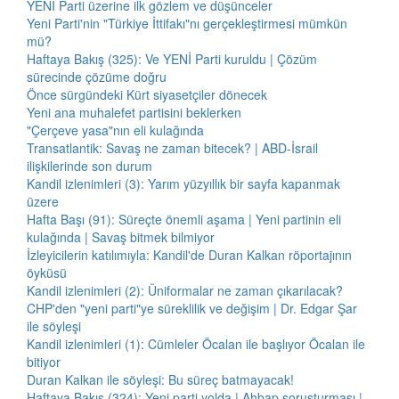
YENİ Parti üzerine ilk gözlem ve düşünceler
Yeni Parti'nin "Türkiye İttifakı"nı gerçekleştirmesi mümkün
mü?
Haftaya Bakış (325): Ve YENİ Parti kuruldu | Çözüm
sürecinde çözüme doğru
Önce sürgündeki Kürt siyasetçiler dönecek
Yeni ana muhalefet partisini beklerken
"Çerçeve yasa"nın eli kulağında
Transatlantik: Savaş ne zaman bitecek? | ABD-İsrail
ilişkilerinde son durum
Kandil izlenimleri (3): Yarım yüzyıllık bir sayfa kapanmak
üzere
Hafta Başı (91): Süreçte önemli aşama | Yeni partinin eli
kulağında | Savaş bitmek bilmiyor
İzleyicilerin katılımıyla: Kandil'de Duran Kalkan röportajının
öyküsü
Kandil izlenimleri (2): Üniformalar ne zaman çıkarılacak?
CHP'den "yeni parti"ye süreklilik ve değişim | Dr. Edgar Şar
ile söyleşi
Kandil izlenimleri (1): Cümleler Öcalan ile başlıyor Öcalan ile
bitiyor
Duran Kalkan ile söyleşi: Bu süreç batmayacak!
Haftaya Bakış (324): Yeni parti yolda | Ahbap soruşturması |