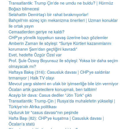
Transatlantik: Trump Çin'de ne umdu ne buldu? | Hürmüz
Boğazı bilmecesi
Selahattin Demirtaş'ı bir rahat bırakmıyorlar!
Bahçeli'nin süreç için mekanizma önerileri | Uzman konuklar
ile ortak yayın
Cemaatlerden geriye ne kaldı?
CHP'ye yönelik topyekun savaş üzerine bazı gözlemler
Amberin Zaman ile söyleşi: "Suriye Kürtleri kazanımlarını
korumanın Şam'dan geçtiğini kavradı"
Evet, hedefte Özgür Özel var
Prof. Şule Özsoy Boyunsuz ile söyleşi: Yoksa bir daha seçim
olmayacak mı?
Haftaya Bakış (316): Casusluk davası | CHP'ye saldırılar
tırmanıyor | Halk TV olayı
Mevcut yargı sistemi en ufak bir iyimserliğe bile izin vermiyor
Öcalan artık gazetecilere konuşmalı, ben talibim!
Acayip bir dava: Casus dediler "Jön Türk" çıktı
Transatlantik: Trump-Çin | Rusya'da muhalefetin yükselişi |
Türkiye'nin Afrika politikası
Uyduruk bir "casus davası"nın peşinde
Hafta Başı (82): CHP'ye kuşatma | Casusluk davası |
Öcalan'a statü