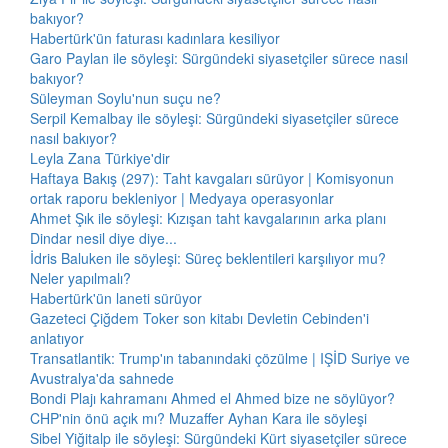
bakıyor?
Habertürk'ün faturası kadınlara kesiliyor
Garo Paylan ile söyleşi: Sürgündeki siyasetçiler sürece nasıl
bakıyor?
Süleyman Soylu'nun suçu ne?
Serpil Kemalbay ile söyleşi: Sürgündeki siyasetçiler sürece
nasıl bakıyor?
Leyla Zana Türkiye'dir
Haftaya Bakış (297): Taht kavgaları sürüyor | Komisyonun
ortak raporu bekleniyor | Medyaya operasyonlar
Ahmet Şık ile söyleşi: Kızışan taht kavgalarının arka planı
Dindar nesil diye diye...
İdris Baluken ile söyleşi: Süreç beklentileri karşılıyor mu?
Neler yapılmalı?
Habertürk'ün laneti sürüyor
Gazeteci Çiğdem Toker son kitabı Devletin Cebinden'i
anlatıyor
Transatlantik: Trump'ın tabanındaki çözülme | IŞİD Suriye ve
Avustralya'da sahnede
Bondi Plajı kahramanı Ahmed el Ahmed bize ne söylüyor?
CHP'nin önü açık mı? Muzaffer Ayhan Kara ile söyleşi
Sibel Yiğitalp ile söyleşi: Sürgündeki Kürt siyasetçiler sürece