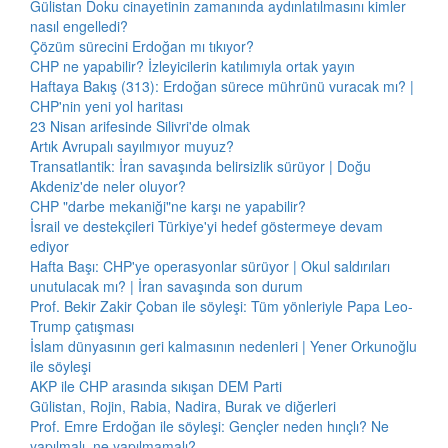
Gülistan Doku cinayetinin zamanında aydınlatılmasını kimler
nasıl engelledi?
Çözüm sürecini Erdoğan mı tıkıyor?
CHP ne yapabilir? İzleyicilerin katılımıyla ortak yayın
Haftaya Bakış (313): Erdoğan sürece mührünü vuracak mı? |
CHP'nin yeni yol haritası
23 Nisan arifesinde Silivri'de olmak
Artık Avrupalı sayılmıyor muyuz?
Transatlantik: İran savaşında belirsizlik sürüyor | Doğu
Akdeniz'de neler oluyor?
CHP "darbe mekaniği"ne karşı ne yapabilir?
İsrail ve destekçileri Türkiye'yi hedef göstermeye devam
ediyor
Hafta Başı: CHP'ye operasyonlar sürüyor | Okul saldırıları
unutulacak mı? | İran savaşında son durum
Prof. Bekir Zakir Çoban ile söyleşi: Tüm yönleriyle Papa Leo-
Trump çatışması
İslam dünyasının geri kalmasının nedenleri | Yener Orkunoğlu
ile söyleşi
AKP ile CHP arasında sıkışan DEM Parti
Gülistan, Rojin, Rabia, Nadira, Burak ve diğerleri
Prof. Emre Erdoğan ile söyleşi: Gençler neden hınçlı? Ne
yapılmalı, ne yapılmamalı?