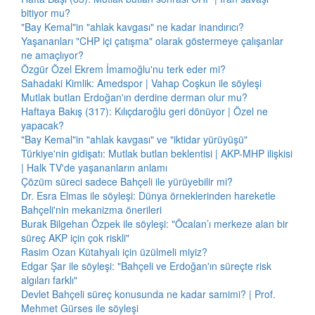
bitiyor mu?
"Bay Kemal"in "ahlak kavgası" ne kadar inandırıcı?
Yaşananları "CHP içi çatışma" olarak göstermeye çalışanlar
ne amaçlıyor?
Özgür Özel Ekrem İmamoğlu'nu terk eder mi?
Sahadaki Kimlik: Amedspor | Vahap Coşkun ile söyleşi
Mutlak butlan Erdoğan'ın derdine derman olur mu?
Haftaya Bakış (317): Kılıçdaroğlu geri dönüyor | Özel ne
yapacak?
"Bay Kemal"in "ahlak kavgası" ve "iktidar yürüyüşü"
Türkiye'nin gidişatı: Mutlak butlan beklentisi | AKP-MHP ilişkisi
| Halk TV'de yaşananların anlamı
Çözüm süreci sadece Bahçeli ile yürüyebilir mi?
Dr. Esra Elmas ile söyleşi: Dünya örneklerinden hareketle
Bahçeli'nin mekanizma önerileri
Burak Bilgehan Özpek ile söyleşi: "Öcalan’ı merkeze alan bir
süreç AKP için çok riskli"
Rasim Ozan Kütahyalı için üzülmeli miyiz?
Edgar Şar ile söyleşi: "Bahçeli ve Erdoğan'ın süreçte risk
algıları farklı"
Devlet Bahçeli süreç konusunda ne kadar samimi? | Prof.
Mehmet Gürses ile söyleşi