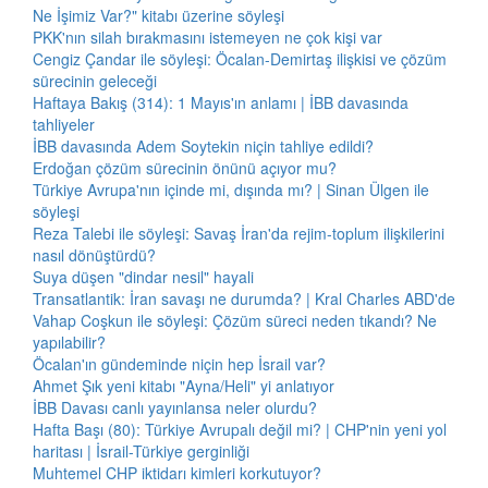
Ne İşimiz Var?" kitabı üzerine söyleşi
PKK'nın silah bırakmasını istemeyen ne çok kişi var
Cengiz Çandar ile söyleşi: Öcalan-Demirtaş ilişkisi ve çözüm
sürecinin geleceği
Haftaya Bakış (314): 1 Mayıs'ın anlamı | İBB davasında
tahliyeler
İBB davasında Adem Soytekin niçin tahliye edildi?
Erdoğan çözüm sürecinin önünü açıyor mu?
Türkiye Avrupa'nın içinde mi, dışında mı? | Sinan Ülgen ile
söyleşi
Reza Talebi ile söyleşi: Savaş İran'da rejim-toplum ilişkilerini
nasıl dönüştürdü?
Suya düşen "dindar nesil" hayali
Transatlantik: İran savaşı ne durumda? | Kral Charles ABD'de
Vahap Coşkun ile söyleşi: Çözüm süreci neden tıkandı? Ne
yapılabilir?
Öcalan'ın gündeminde niçin hep İsrail var?
Ahmet Şık yeni kitabı "Ayna/Heli" yi anlatıyor
İBB Davası canlı yayınlansa neler olurdu?
Hafta Başı (80): Türkiye Avrupalı değil mi? | CHP'nin yeni yol
haritası | İsrail-Türkiye gerginliği
Muhtemel CHP iktidarı kimleri korkutuyor?