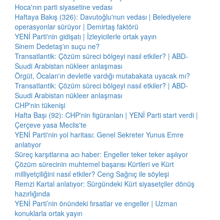
Hoca'nın parti siyasetine vedası
Haftaya Bakış (326): Davutoğlu'nun vedası | Belediyelere
operasyonlar sürüyor | Demirtaş faktörü
YENİ Parti'nin gidişatı | İzleyicilerle ortak yayın
Sinem Dedetaş'ın suçu ne?
Transatlantik: Çözüm süreci bölgeyi nasıl etkiler? | ABD-
Suudi Arabistan nükleer anlaşması
Örgüt, Öcalan'ın devletle vardığı mutabakata uyacak mı?
Transatlantik: Çözüm süreci bölgeyi nasıl etkiler? | ABD-
Suudi Arabistan nükleer anlaşması
CHP'nin tükenişi
Hafta Başı (92): CHP'nin figüranları | YENİ Parti start verdi |
Çerçeve yasa Meclis'te
YENİ Parti'nin yol haritası: Genel Sekreter Yunus Emre
anlatıyor
Süreç karşıtlarına acı haber: Engeller teker teker aşılıyor
Çözüm sürecinin muhtemel başarısı Kürtleri ve Kürt
milliyetçiliğini nasıl etkiler? Ceng Sağnıç ile söyleşi
Remzi Kartal anlatıyor: Sürgündeki Kürt siyasetçiler dönüş
hazırlığında
YENİ Parti’nin önündeki fırsatlar ve engeller | Uzman
konuklarla ortak yayın