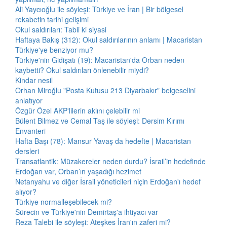
Ali Yaycıoğlu ile söyleşi: Türkiye ve İran | Bir bölgesel
rekabetin tarihi gelişimi
Okul saldırıları: Tabii ki siyasi
Haftaya Bakış (312): Okul saldırılarının anlamı | Macaristan
Türkiye'ye benziyor mu?
Türkiye'nin Gidişatı (19): Macaristan'da Orban neden
kaybetti? Okul saldırıları önlenebilir miydi?
Kindar nesil
Orhan Miroğlu "Posta Kutusu 213 Diyarbakır" belgeselini
anlatıyor
Özgür Özel AKP'lilerin aklını çelebilir mi
Bülent Bilmez ve Cemal Taş ile söyleşi: Dersim Kırımı
Envanteri
Hafta Başı (78): Mansur Yavaş da hedefte | Macaristan
dersleri
Transatlantik: Müzakereler neden durdu? İsrail’in hedefinde
Erdoğan var, Orban’ın yaşadığı hezimet
Netanyahu ve diğer İsrail yöneticileri niçin Erdoğan'ı hedef
alıyor?
Türkiye normalleşebilecek mi?
Sürecin ve Türkiye'nin Demirtaş'a ihtiyacı var
Reza Talebi ile söyleşi: Ateşkes İran'ın zaferi mi?