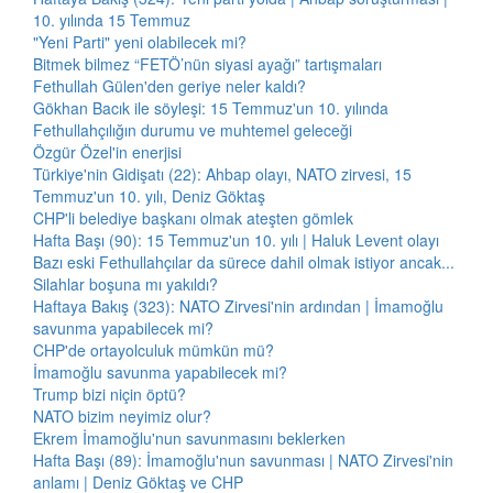
10. yılında 15 Temmuz
"Yeni Parti" yeni olabilecek mi?
Bitmek bilmez “FETÖ’nün siyasi ayağı” tartışmaları
Fethullah Gülen'den geriye neler kaldı?
Gökhan Bacık ile söyleşi: 15 Temmuz'un 10. yılında
Fethullahçılığın durumu ve muhtemel geleceği
Özgür Özel'in enerjisi
Türkiye'nin Gidişatı (22): Ahbap olayı, NATO zirvesi, 15
Temmuz'un 10. yılı, Deniz Göktaş
CHP'li belediye başkanı olmak ateşten gömlek
Hafta Başı (90): 15 Temmuz'un 10. yılı | Haluk Levent olayı
Bazı eski Fethullahçılar da sürece dahil olmak istiyor ancak...
Silahlar boşuna mı yakıldı?
Haftaya Bakış (323): NATO Zirvesi'nin ardından | İmamoğlu
savunma yapabilecek mi?
CHP'de ortayolculuk mümkün mü?
İmamoğlu savunma yapabilecek mi?
Trump bizi niçin öptü?
NATO bizim neyimiz olur?
Ekrem İmamoğlu'nun savunmasını beklerken
Hafta Başı (89): İmamoğlu'nun savunması | NATO Zirvesi'nin
anlamı | Deniz Göktaş ve CHP