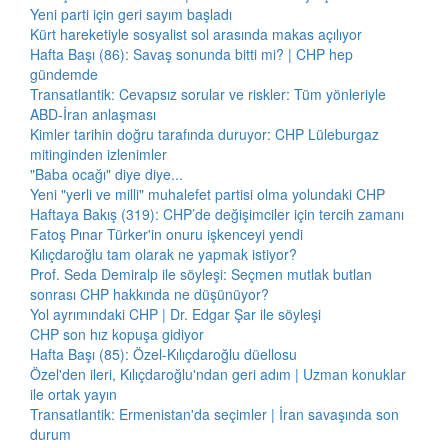
Yeni parti için geri sayım başladı
Kürt hareketiyle sosyalist sol arasında makas açılıyor
Hafta Başı (86): Savaş sonunda bitti mi? | CHP hep
gündemde
Transatlantik: Cevapsız sorular ve riskler: Tüm yönleriyle
ABD-İran anlaşması
Kimler tarihin doğru tarafında duruyor: CHP Lüleburgaz
mitinginden izlenimler
"Baba ocağı" diye diye...
Yeni "yerli ve milli" muhalefet partisi olma yolundaki CHP
Haftaya Bakış (319): CHP’de değişimciler için tercih zamanı
Fatoş Pınar Türker'in onuru işkenceyi yendi
Kılıçdaroğlu tam olarak ne yapmak istiyor?
Prof. Seda Demiralp ile söyleşi: Seçmen mutlak butlan
sonrası CHP hakkında ne düşünüyor?
Yol ayrımındaki CHP | Dr. Edgar Şar ile söyleşi
CHP son hız kopuşa gidiyor
Hafta Başı (85): Özel-Kılıçdaroğlu düellosu
Özel'den ileri, Kılıçdaroğlu'ndan geri adım | Uzman konuklar
ile ortak yayın
Transatlantik: Ermenistan'da seçimler | İran savaşında son
durum