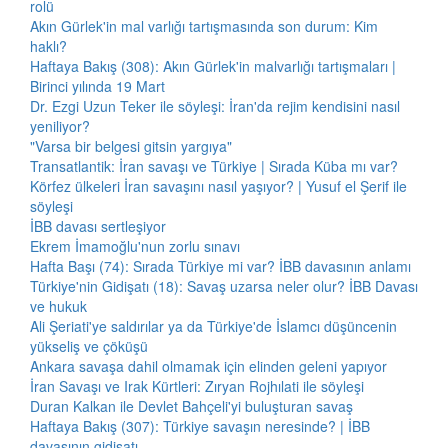
rolü
Akın Gürlek'in mal varlığı tartışmasında son durum: Kim
haklı?
Haftaya Bakış (308): Akın Gürlek'in malvarlığı tartışmaları |
Birinci yılında 19 Mart
Dr. Ezgi Uzun Teker ile söyleşi: İran'da rejim kendisini nasıl
yeniliyor?
"Varsa bir belgesi gitsin yargıya"
Transatlantik: İran savaşı ve Türkiye | Sırada Küba mı var?
Körfez ülkeleri İran savaşını nasıl yaşıyor? | Yusuf el Şerif ile
söyleşi
İBB davası sertleşiyor
Ekrem İmamoğlu'nun zorlu sınavı
Hafta Başı (74): Sırada Türkiye mi var? İBB davasının anlamı
Türkiye'nin Gidişatı (18): Savaş uzarsa neler olur? İBB Davası
ve hukuk
Ali Şeriati'ye saldırılar ya da Türkiye'de İslamcı düşüncenin
yükseliş ve çöküşü
Ankara savaşa dahil olmamak için elinden geleni yapıyor
İran Savaşı ve Irak Kürtleri: Zıryan Rojhılati ile söyleşi
Duran Kalkan ile Devlet Bahçeli'yi buluşturan savaş
Haftaya Bakış (307): Türkiye savaşın neresinde? | İBB
davasının gidişatı