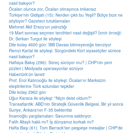
nasıl bakıyor?
Öcalan olunca zor, Öcalan olmayınca imkansız
Türkiye'nin Gidişatı (15): Nerden çıktı bu Yeşil? Bütçe bize ne
söylüyor? Gazeteci tutuklamaları
Mehmet Akif Ersoy'un yalnızlığı
19 Mart sonrası seçmen tercihleri nasıl değişti? İzmir örneği:
Dr. Serkan Turgut ile söyleşi
Dile kolay 4600 gün: İBB Davası bitmeyeceğe benziyor
Remzi Kartal ile söyleşi: Sürgündeki Kürt siyasetçiler sürece
nasıl bakıyor?
Haftaya Bakış (296): Süreç sürüyor mu? | CHP'nin yeni
yüzleri | Medyada operasyonlar sürüyor
Habertürk'ün laneti
Prof. Erol Katırcıoğlu ile söyleşi: Öcalan'ın Marksizm
eleştirilerine Türk solundan tepkiler
Dile kolay 2962 gün
Uğur Karaca ile söyleşi: "Niçin deist oldum?"
Transatlantik: ABD'nin Stratejik Güvenlik Belgesi, Bir yıl sonra
Suriye, Ankara'nın F-35 beklentisi
İmamoğlu yargılamaları: Savunma saldırıyor
Fatih Altaylı haklı mı? İş dünyamız korkak mı?
Hafta Başı (61): Tom Barrack'tan peşpeşe mesajlar | CHP'de