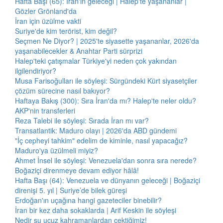
Hafta Başı (65): İran'ın geleceği | Halep'te yaşananlar |
Gözler Grönland'da
İran için üzülme vakti
Suriye'de kim terörist, kim değil?
Seçmen Ne Diyor? | 2025'te siyasette yaşananlar, 2026'da
yaşanabilecekler & Anahtar Parti sürprizi
Halep'teki çatışmalar Türkiye'yi neden çok yakından
ilgilendiriyor?
Musa Farisoğulları ile söyleşi: Sürgündeki Kürt siyasetçiler
çözüm sürecine nasıl bakıyor?
Haftaya Bakış (300): Sıra İran'da mı? Halep'te neler oldu?
AKP'nin transferleri
Reza Talebi ile söyleşi: Sırada İran mı var?
Transatlantik: Maduro olayı | 2026'da ABD gündemi
"İç cepheyi tahkim" edelim de kiminle, nasıl yapacağız?
Maduro'ya üzülmeli miyiz?
Ahmet İnsel ile söyleşi: Venezuela'dan sonra sıra nerede?
Boğaziçi direnmeye devam ediyor hâlâ!
Hafta Başı (64): Venezuela ve dünyanın geleceği | Boğaziçi
direnişi 5. yıl | Suriye’de bilek güreşi
Erdoğan'ın uçağına hangi gazeteciler binebilir?
İran bir kez daha sokaklarda | Arif Keskin ile söyleşi
Nedir şu ucuz kahramanlardan çektiğimiz!