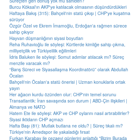
Süreçten geri dönüş yok mu sahiden?
Burcu Köksal'ın AKP'ye katılacak olmasının düşündürdükleri
Haftaya Bakış (315): Bahçeli'nin statü çıkışı | CHP'ye kuşatma
sürüyor
Özgür Özel ve Ekrem İmamoğlu, Erdoğan'a rağmen sürece
sahip çıkıyor
Hayvan düşmanlığının siyasi boyutları
Reha Ruhavioğlu ile söyleşi: Kürtlerde kimliğe sahip çıkma,
milliyetçilik ve Türkiyelilik eğilimleri
İdris Baluken ile söyleşi: Somut adımlar atılacak mı? Süreç
menzile varacak mı?
“Barış Süreci ve Siyasallaşma Koordinatörü” olarak Abdullah
Öcalan
Bahçeli'nin Öcalan'a statü önerisi | Uzman konuklarla ortak
yayın
Her ağacın kurdu özünden olur: CHP'nin temel sorunu
Transatlantik: İran savaşında son durum | ABD-Çin ilişkileri |
Almanya ve NATO
Hatem Ete ile söyleşi: AKP ve CHP oylarını nasıl artırabilirler?
Siyasi iktidarın CHP açmazı
Hafta Başı (81): Mutlak butlana ne oldu? | Süreç tıkalı mı?
Türkiye'nin Amedspor ile yakaladığı fırsat
Furkan Karabay ile cezaevi günlerini anlattığı "Bizim Burada