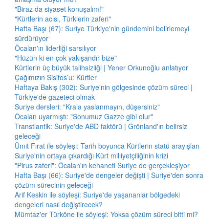
"Biraz da siyaset konuşalım!"
"Kürtlerin acısı, Türklerin zaferi"
Hafta Başı (67): Suriye Türkiye'nin gündemini belirlemeyi
sürdürüyor
Öcalan'ın liderliği sarsılıyor
"Hüzün ki en çok yakışandır bize"
Kürtlerin üç büyük talihsizliği | Yener Orkunoğlu anlatıyor
Çağımızın Sisifos’u: Kürtler
Haftaya Bakış (302): Suriye'nin gölgesinde çözüm süreci |
Türkiye'de gazeteci olmak
Suriye dersleri: "Krala yaslanmayın, düşersiniz"
Öcalan uyarmıştı: "Sonumuz Gazze gibi olur"
Transtlantik: Suriye'de ABD faktörü | Grönland'ın belirsiz
geleceği
Ümit Fırat ile söyleşi: Tarih boyunca Kürtlerin statü arayışları
Suriye'nin ortaya çıkardığı Kürt milliyetçiliğinin krizi
"Pirus zaferi": Öcalan'ın kehaneti Suriye de gerçekleşiyor
Hafta Başı (66): Suriye'de dengeler değişti | Suriye'den sonra
çözüm sürecinin geleceği
Arif Keskin ile söyleşi: Suriye'de yaşananlar bölgedeki
dengeleri nasıl değiştirecek?
Mümtaz'er Türköne ile söyleşi: Yoksa çözüm süreci bitti mi?