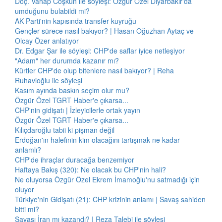
Doç. Vahap Coşkun ile söyleşi: Özgür Özel Diyarbakır'da
umduğunu bulabildi mi?
AK Parti'nin kapısında transfer kuyruğu
Gençler sürece nasıl bakıyor? | Hasan Oğuzhan Aytaç ve
Olcay Özer anlatıyor
Dr. Edgar Şar ile söyleşi: CHP'de saflar iyice netleşiyor
"Adam" her durumda kazanır mı?
Kürtler CHP'de olup bitenlere nasıl bakıyor? | Reha
Ruhavioğlu ile söyleşi
Kasım ayında baskın seçim olur mu?
Özgür Özel TGRT Haber'e çıkarsa...
CHP'nin gidişatı | İzleyicilerle ortak yayın
Özgür Özel TGRT Haber'e çıkarsa...
Kılıçdaroğlu tabii ki pişman değil
Erdoğan'ın halefinin kim olacağını tartışmak ne kadar
anlamlı?
CHP'de ihraçlar duracağa benzemiyor
Haftaya Bakış (320): Ne olacak bu CHP'nin hali?
Ne oluyorsa Özgür Özel Ekrem İmamoğlu'nu satmadığı için
oluyor
Türkiye'nin Gidişatı (21): CHP krizinin anlamı | Savaş sahiden
bitti mi?
Savaşı İran mı kazandı? | Reza Talebi ile söyleşi