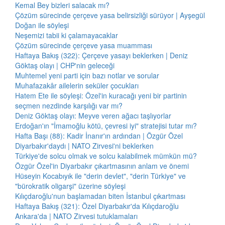
Kemal Bey bizleri salacak mı?
Çözüm sürecinde çerçeve yasa belirsizliği sürüyor | Ayşegül
Doğan ile söyleşi
Neşemizi tabii ki çalamayacaklar
Çözüm sürecinde çerçeve yasa muamması
Haftaya Bakış (322): Çerçeve yasayı beklerken | Deniz
Göktaş olayı | CHP'nin geleceği
Muhtemel yeni parti için bazı notlar ve sorular
Muhafazakâr ailelerin seküler çocukları
Hatem Ete ile söyleşi: Özel'in kuracağı yeni bir partinin
seçmen nezdinde karşılığı var mı?
Deniz Göktaş olayı: Meyve veren ağacı taşlıyorlar
Erdoğan'ın "İmamoğlu kötü, çevresi iyi" stratejisi tutar mı?
Hafta Başı (88): Kadir İnanır'ın ardından | Özgür Özel
Diyarbakır'daydı | NATO Zirvesi'ni beklerken
Türkiye'de solcu olmak ve solcu kalabilmek mümkün mü?
Özgür Özel'in Diyarbakır çıkartmasının anlam ve önemi
Hüseyin Kocabıyık ile "derin devlet", "derin Türkiye" ve
"bürokratik oligarşi" üzerine söyleşi
Kılıçdaroğlu'nun başlamadan biten İstanbul çıkartması
Haftaya Bakış (321): Özel Diyarbakır'da Kılıçdaroğlu
Ankara'da | NATO Zirvesi tutuklamaları