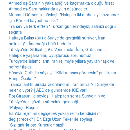
Ahmed eş-Şara'nın yakaladığı ve kaçırmakta olduğu fırsat
Ahmed eş-Şara hakkında aykırı düşünceler
Mehmet Gürses ile söyleşi: "Halep'te iki mahalleyi kazanmak
için Kürtleri kaybetme riski"
"Ya sev ya terk et"ten "Furkan günlerindeyiz, safınızı doğru
seçin"e
Haftaya Bakış (301): Suriye'de gerginlik sürüyor, İran
belirsizliği, İmamoğlu hâlâ hedefte
Türkiye'nin Gidişatı (16): Venezuela, İran, Grönland...
Halep'de yaşananlar, Uyuşturucu sorunumuz
Türkiye'de İslamcıların İran rejimiyle yıllara yayılan "aşk ve
nefret" ilişkisi
Hüseyin Çelik ile söyleşi: "Kürt anasını görmesin" politikaları
Hangi Öcalan?
Transatlantik: Sırada Grönland mı İran mı var? | Suriye'de
neler oluyor? | ABD'de gündemde ICE var!
Roj Girasun ile söyleşi: Halep'ten sonra Suriye'nin ve
Türkiye'deki çözüm sürecinin geleceği
"Palyaço Ruşen"
İran'da rejim mi değişecek yoksa rejim kendisini mi
değiştirecek? | Dr. Ezgi Uzun Teker ile söyleşi
"Sizi gidi 'kripto Kürtçüler' sizi!"