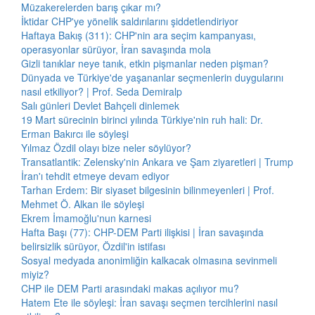
Müzakerelerden barış çıkar mı?
İktidar CHP'ye yönelik saldırılarını şiddetlendiriyor
Haftaya Bakış (311): CHP'nin ara seçim kampanyası,
operasyonlar sürüyor, İran savaşında mola
Gizli tanıklar neye tanık, etkin pişmanlar neden pişman?
Dünyada ve Türkiye'de yaşananlar seçmenlerin duygularını
nasıl etkiliyor? | Prof. Seda Demiralp
Salı günleri Devlet Bahçeli dinlemek
19 Mart sürecinin birinci yılında Türkiye'nin ruh hali: Dr.
Erman Bakırcı ile söyleşi
Yılmaz Özdil olayı bize neler söylüyor?
Transatlantik: Zelensky'nin Ankara ve Şam ziyaretleri | Trump
İran'ı tehdit etmeye devam ediyor
Tarhan Erdem: Bir siyaset bilgesinin bilinmeyenleri | Prof.
Mehmet Ö. Alkan ile söyleşi
Ekrem İmamoğlu'nun karnesi
Hafta Başı (77): CHP-DEM Parti ilişkisi | İran savaşında
belirsizlik sürüyor, Özdil'in istifası
Sosyal medyada anonimliğin kalkacak olmasına sevinmeli
miyiz?
CHP ile DEM Parti arasındaki makas açılıyor mu?
Hatem Ete ile söyleşi: İran savaşı seçmen tercihlerini nasıl