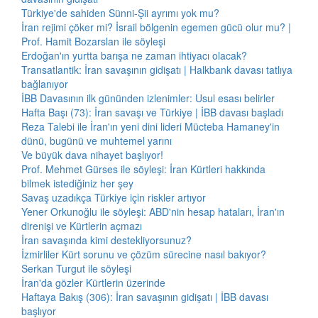
Türkiye'de sahiden Sünni-Şii ayrımı yok mu?
İran rejimi çöker mi? İsrail bölgenin egemen gücü olur mu? |
Prof. Hamit Bozarslan ile söyleşi
Erdoğan'ın yurtta barışa ne zaman ihtiyacı olacak?
Transatlantik: İran savaşının gidişatı | Halkbank davası tatlıya
bağlanıyor
İBB Davasının ilk gününden izlenimler: Usul esası belirler
Hafta Başı (73): İran savaşı ve Türkiye | İBB davası başladı
Reza Talebi ile İran'ın yeni dini lideri Mücteba Hamaney'in
dünü, bugünü ve muhtemel yarını
Ve büyük dava nihayet başlıyor!
Prof. Mehmet Gürses ile söyleşi: İran Kürtleri hakkında
bilmek istediğiniz her şey
Savaş uzadıkça Türkiye için riskler artıyor
Yener Orkunoğlu ile söyleşi: ABD'nin hesap hataları, İran'ın
direnişi ve Kürtlerin açmazı
İran savaşında kimi destekliyorsunuz?
İzmirliler Kürt sorunu ve çözüm sürecine nasıl bakıyor?
Serkan Turgut ile söyleşi
İran'da gözler Kürtlerin üzerinde
Haftaya Bakış (306): İran savaşının gidişatı | İBB davası
başlıyor