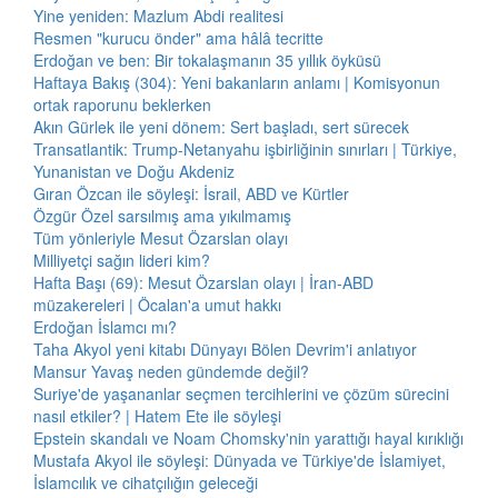
Yine yeniden: Mazlum Abdi realitesi
Resmen "kurucu önder" ama hâlâ tecritte
Erdoğan ve ben: Bir tokalaşmanın 35 yıllık öyküsü
Haftaya Bakış (304): Yeni bakanların anlamı | Komisyonun
ortak raporunu beklerken
Akın Gürlek ile yeni dönem: Sert başladı, sert sürecek
Transatlantik: Trump-Netanyahu işbirliğinin sınırları | Türkiye,
Yunanistan ve Doğu Akdeniz
Gıran Özcan ile söyleşi: İsrail, ABD ve Kürtler
Özgür Özel sarsılmış ama yıkılmamış
Tüm yönleriyle Mesut Özarslan olayı
Milliyetçi sağın lideri kim?
Hafta Başı (69): Mesut Özarslan olayı | İran-ABD
müzakereleri | Öcalan'a umut hakkı
Erdoğan İslamcı mı?
Taha Akyol yeni kitabı Dünyayı Bölen Devrim'i anlatıyor
Mansur Yavaş neden gündemde değil?
Suriye'de yaşananlar seçmen tercihlerini ve çözüm sürecini
nasıl etkiler? | Hatem Ete ile söyleşi
Epstein skandalı ve Noam Chomsky'nin yarattığı hayal kırıklığı
Mustafa Akyol ile söyleşi: Dünyada ve Türkiye'de İslamiyet,
İslamcılık ve cihatçılığın geleceği