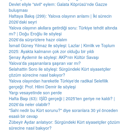
Devlet eliyle "sivil" eylem: Galata Köprüsü'nde Gazze
buluşması
Haftaya Bakış (299): Yalova olayının anlamı | İki sürecin
2026'daki seyri
Yalova olayının akıllara getirdiği soru: Türkiye tehdit altında
mı? | Doğu Eroğlu ile söyleşi
2026'da sürprizlere hazır olalım
İsmail Güney Yılmaz ile söyleşi: Lazlar | Kimlik ve Toplum
2025: Ayakta kalmanın çok zor olduğu bir yıldı
Şenay Aydemir ile söyleşi: AKP'nin Kültür Savaşı
Yalova'da yaşananlara şaşıran var mı?
Selahattin Soro ile söyleşi: Sürgündeki Kürt siyasetçiler
çözüm sürecine nasıl bakıyor?
Yalova olayından hareketle Türkiye'de radikal Selefilik
gerçeği: Prof. Hilmi Demir ile söyleşi
Yargı vesayetinde son perde
Hafta Başı (63): IŞİD gerçeği | 2025'ten geriye ne kaldı? |
2026'da neler olabilir?
"Sahi nedir bu Kürt sorunu?" diye soranlara 30 yıl önceden
esaslı bir cevap
Zübeyir Aydar anlatıyor: Sürgündeki Kürt siyasetçiler çözüm
sürecine nasıl bakıyor?