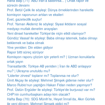
Hafta Başı (71): ABD İran'a saldırırsa... | Ortak rapor ve
sürecin devamı
Prof. Betül Çelik ile söyleşi: Dünya örneklerinden hareketle
komisyon raporunun artıları ve eksileri
Evet, gazetecilik suçtur!
Prof. Yaman Akdeniz ile söyleşi: Siyasi iktidarın sosyal
medyayı mutlak denetim arayışları
Yeni dinsel hareketler Türkiye'de niçin etkili olamıyor?
Gündüz Vassaf ile söyleşi: Baba olmayı istemek, baba olmayı
beklemek ve baba olmak
Yine yeniden: Din elden gidiyor
Rapor bitti süreç sürüyor
Komisyon raporu çözüm için yeterli mi? | Uzman konuklarla
ortak yayın
Transatlantik: Türkiye-AB yeniden | İran ile ABD anlaşıyor
mu? | Ukrayna unutuldu mu?
"Liderler zirvesi" toplanır mı? Toplanırsa ne olur?
Ümit Akçay ile söyleşi: Mehmet Şimşek giderse neler olur?
Marco Rubio'nun yaptığını Hakan Fidan neden yapmıyor?
Prof. Üstün Ergüder ile söyleşi: Türkiye'de burjuvazi var mı?
CHP'nin cumhurbaşkanı adayı kim olacak?
Hafta Başı (70): SDG Münih’te, Heyet İmralı’da, Akın Gürlek
ile yeni dönem, Mehmet Şimşek gidici mi?