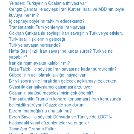
Yeniden: Türkiye'nin Öcalan'a ihtiyacı var
Cengiz Çandar ile söyleşi: İran Kürtleri İsrail ve ABD'nin ipiyle
kuyuya iner mi?
İç cepheyi böyle mi tahkim edeceksiniz?
Transatlantik: Tüm yönleriyle İran savaşı
Gökhan Çınkara ile söyleşi: İran savaşının Türkiye'ye etkileri,
Türk-İsrail ilişkilerinin geleceği
Türkiye savaşın neresinde?
Hafta Başı (72): İran savaşı ne kadar sürer? Türkiye ne
yapabilir?
İran'da rejim ayakta kalabilir mi?
Reza Talebi ile söyleşi: İran savaşı ne kadar sürdürebilir?
Cübbeli'nin acil olarak laikliğe ihtiyacı var
Bir yıl sonra yine İmralı'dan gelecek açıklamayı beklerken
Siyasi iktidar laik-islamcı çatışması arzuluyor
Öcalan'ın statüsü meselesi niçin çok önemli?
Transatlantik: Trump'ın kongre konuşması | İran konusunda
belirsizlik sürüyor | Gazze'de son durum
Ekrem İmamoğlu'nu unuttuk mu?
Evren Savcı ile söyleşi: Dünyada ve Türkiye'de LBGTİ+
hakkındaki yasal düzenlemeler ve engeller
Tanıdığım Graham Fuller