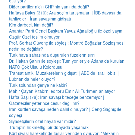
etkiliyor?
Diğer partiler niçin CHP'nin yanında değil?
Haftaya Bakış (310): Ara seçim tartışmaları | İBB davasında
tahliyeler | İran savaşının gidişatı
Kim darbeci, kim değil?
Anahtar Parti Genel Başkanı Yavuz Ağıralioğlu ile özel yayın
Özgür Özel teslim olmuyor
Prof. Serhat Güvenç ile söyleşi: Montrö Boğazlar Sözleşmesi
nedir, ne değildir?
Türk hava sahasında düşürülen füzelerin sırrı
Dr. Hakan Şahin ile söyleşi: Tüm yönleriyle Adana'da kurulan
NATO Çok Ulsulu Kolordusu
Transatlantik: Müzakerelerin gidişatı | ABD'de İsrail lobisi |
Lübnan'da neler oluyor?
Türk solundan geriye ne kaldı?
Mahir Çayan Kitabı'nı editörü Emir Ali Türkmen anlatıyor
Hafta Başı (76): İran savaşı biteceğe benzemiyor |
Gazeteciler yeterince cesur değil mi?
İran kürtleri savaşa neden dahil olmuyor? | Ceng Sağnıç ile
söyleşi
Siyasetçilerin özel hayatı var mıdır?
Trump'ın hükmettiği bir dünyada yaşamak
Kürt siyasi hareketinde taşlar yerinden oynuyor: "Mekanın