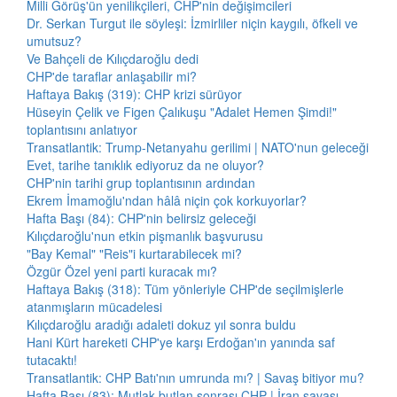
Milli Görüş'ün yenilikçileri, CHP'nin değişimcileri
Dr. Serkan Turgut ile söyleşi: İzmirliler niçin kaygılı, öfkeli ve
umutsuz?
Ve Bahçeli de Kılıçdaroğlu dedi
CHP'de taraflar anlaşabilir mi?
Haftaya Bakış (319): CHP krizi sürüyor
Hüseyin Çelik ve Figen Çalıkuşu "Adalet Hemen Şimdi!"
toplantısını anlatıyor
Transatlantik: Trump-Netanyahu gerilimi | NATO'nun geleceği
Evet, tarihe tanıklık ediyoruz da ne oluyor?
CHP'nin tarihi grup toplantısının ardından
Ekrem İmamoğlu'ndan hâlâ niçin çok korkuyorlar?
Hafta Başı (84): CHP'nin belirsiz geleceği
Kılıçdaroğlu'nun etkin pişmanlık başvurusu
"Bay Kemal" "Reis"i kurtarabilecek mi?
Özgür Özel yeni parti kuracak mı?
Haftaya Bakış (318): Tüm yönleriyle CHP'de seçilmişlerle
atanmışların mücadelesi
Kılıçdaroğlu aradığı adaleti dokuz yıl sonra buldu
Hani Kürt hareketi CHP'ye karşı Erdoğan'ın yanında saf
tutacaktı!
Transatlantik: CHP Batı'nın umrunda mı? | Savaş bitiyor mu?
Hafta Başı (83): Mutlak butlan sonrası CHP | İran savaşı