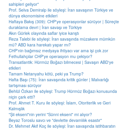
sahipleri geliyor"
Prof. Selva Demiralp ile söyleşi: İran savaşının Türkiye ve
dünya ekonomisine etkileri
Haftaya Bakış (309): CHP'ye operasyonlar sürüyor | Süreçte
duraklama devri | İran savaşı ve Türkiye
Akın Gürlek olayında saflar iyice karıştı
Reza Talebi ile söyleşi: İran savaşında müzakere mümkün
mü? ABD kara harekatı yapar mı?
CHP'nin bağımsız medyaya ihtiyacı var ama işi çok zor
Fethullahçılar CHP'ye operasyon mu çekiyor?
Transatlantik: Hürmüz Boğazı bilmecesi | Savaşın ABD'ye
etkileri
Tamam Netanyahu kötü, peki ya Trump?
Hafta Başı (75): İran savaşında kritik günler | Malvarlığı
tartışması sürüyor
Behlül Özkan ile söyleşi: Trump Hürmüz Boğazı konusunda
niçin çark etti?
Prof. Ahmet T. Kuru ile söyleşi: İslam, Otoriterlik ve Geri
Kalmışlık
"Şii ekseni"nin yerini "Sünni ekseni" mi alıyor?
Beyaz Toroslu savcı ve "devlette devamlılık esastır"
Dr. Mehmet Akif Koç ile söyleşi: İran savaşında istihbaratın