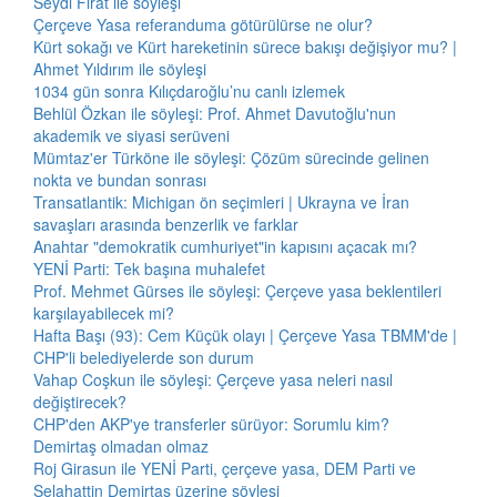
Seydi Fırat ile söyleşi
Çerçeve Yasa referanduma götürülürse ne olur?
Kürt sokağı ve Kürt hareketinin sürece bakışı değişiyor mu? |
Ahmet Yıldırım ile söyleşi
1034 gün sonra Kılıçdaroğlu’nu canlı izlemek
Behlül Özkan ile söyleşi: Prof. Ahmet Davutoğlu'nun
akademik ve siyasi serüveni
Mümtaz'er Türköne ile söyleşi: Çözüm sürecinde gelinen
nokta ve bundan sonrası
Transatlantik: Michigan ön seçimleri | Ukrayna ve İran
savaşları arasında benzerlik ve farklar
Anahtar "demokratik cumhuriyet"in kapısını açacak mı?
YENİ Parti: Tek başına muhalefet
Prof. Mehmet Gürses ile söyleşi: Çerçeve yasa beklentileri
karşılayabilecek mi?
Hafta Başı (93): Cem Küçük olayı | Çerçeve Yasa TBMM'de |
CHP'li belediyelerde son durum
Vahap Coşkun ile söyleşi: Çerçeve yasa neleri nasıl
değiştirecek?
CHP'den AKP'ye transferler sürüyor: Sorumlu kim?
Demirtaş olmadan olmaz
Roj Girasun ile YENİ Parti, çerçeve yasa, DEM Parti ve
Selahattin Demirtaş üzerine söyleşi