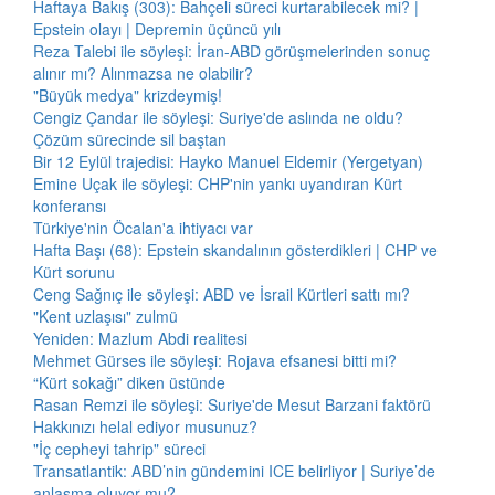
Haftaya Bakış (303): Bahçeli süreci kurtarabilecek mi? |
Epstein olayı | Depremin üçüncü yılı
Reza Talebi ile söyleşi: İran-ABD görüşmelerinden sonuç
alınır mı? Alınmazsa ne olabilir?
"Büyük medya" krizdeymiş!
Cengiz Çandar ile söyleşi: Suriye'de aslında ne oldu?
Çözüm sürecinde sil baştan
Bir 12 Eylül trajedisi: Hayko Manuel Eldemir (Yergetyan)
Emine Uçak ile söyleşi: CHP'nin yankı uyandıran Kürt
konferansı
Türkiye'nin Öcalan'a ihtiyacı var
Hafta Başı (68): Epstein skandalının gösterdikleri | CHP ve
Kürt sorunu
Ceng Sağnıç ile söyleşi: ABD ve İsrail Kürtleri sattı mı?
"Kent uzlaşısı" zulmü
Yeniden: Mazlum Abdi realitesi
Mehmet Gürses ile söyleşi: Rojava efsanesi bitti mi?
“Kürt sokağı” diken üstünde
Rasan Remzi ile söyleşi: Suriye'de Mesut Barzani faktörü
Hakkınızı helal ediyor musunuz?
"İç cepheyi tahrip" süreci
Transatlantik: ABD’nin gündemini ICE belirliyor | Suriye’de
anlaşma oluyor mu?