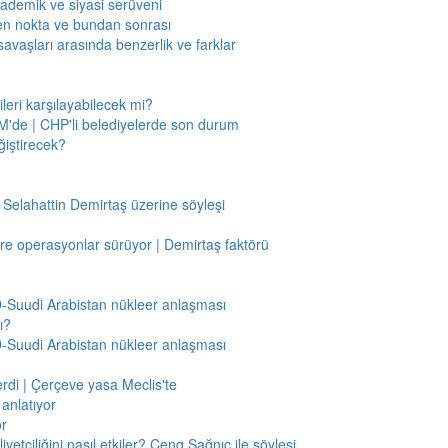
kademik ve siyasi serüveni
en nokta ve bundan sonrası
savaşları arasında benzerlik ve farklar
leri karşılayabilecek mi?
'de | CHP'li belediyelerde son durum
ğiştirecek?
 Selahattin Demirtaş üzerine söyleşi
re operasyonlar sürüyor | Demirtaş faktörü
BD-Suudi Arabistan nükleer anlaşması
ı?
BD-Suudi Arabistan nükleer anlaşması
verdi | Çerçeve yasa Meclis'te
anlatıyor
or
etçiliğini nasıl etkiler? Ceng Sağnıç ile söyleşi