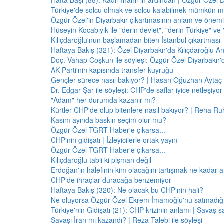
Hafta Başı (88): Kadir İnanır'ın ardından | Özgür Özel 
Türkiye'de solcu olmak ve solcu kalabilmek mümkün 
Özgür Özel'in Diyarbakır çıkartmasının anlam ve önemi
Hüseyin Kocabıyık ile "derin devlet", "derin Türkiye" ve 
Kılıçdaroğlu'nun başlamadan biten İstanbul çıkartması
Haftaya Bakış (321): Özel Diyarbakır'da Kılıçdaroğlu A
Doç. Vahap Coşkun ile söyleşi: Özgür Özel Diyarbakır
AK Parti'nin kapısında transfer kuyruğu
Gençler sürece nasıl bakıyor? | Hasan Oğuzhan Aytaç 
Dr. Edgar Şar ile söyleşi: CHP'de saflar iyice netleşiyor
"Adam" her durumda kazanır mı?
Kürtler CHP'de olup bitenlere nasıl bakıyor? | Reha Ruh
Kasım ayında baskın seçim olur mu?
Özgür Özel TGRT Haber'e çıkarsa...
CHP'nin gidişatı | İzleyicilerle ortak yayın
Özgür Özel TGRT Haber'e çıkarsa...
Kılıçdaroğlu tabii ki pişman değil
Erdoğan'ın halefinin kim olacağını tartışmak ne kadar a
CHP'de ihraçlar duracağa benzemiyor
Haftaya Bakış (320): Ne olacak bu CHP'nin hali?
Ne oluyorsa Özgür Özel Ekrem İmamoğlu'nu satmadığı 
Türkiye'nin Gidişatı (21): CHP krizinin anlamı | Savaş s
Savaşı İran mı kazandı? | Reza Talebi ile söyleşi