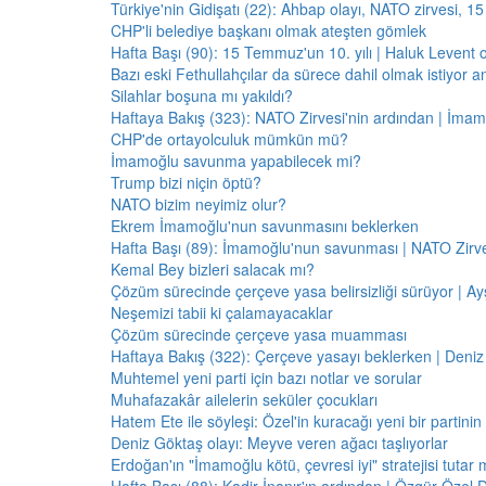
Türkiye'nin Gidişatı (22): Ahbap olayı, NATO zirvesi, 1
CHP'li belediye başkanı olmak ateşten gömlek
Hafta Başı (90): 15 Temmuz'un 10. yılı | Haluk Levent o
Bazı eski Fethullahçılar da sürece dahil olmak istiyor a
Silahlar boşuna mı yakıldı?
Haftaya Bakış (323): NATO Zirvesi'nin ardından | İm
CHP'de ortayolculuk mümkün mü?
İmamoğlu savunma yapabilecek mi?
Trump bizi niçin öptü?
NATO bizim neyimiz olur?
Ekrem İmamoğlu'nun savunmasını beklerken
Hafta Başı (89): İmamoğlu'nun savunması | NATO Zirve
Kemal Bey bizleri salacak mı?
Çözüm sürecinde çerçeve yasa belirsizliği sürüyor | Ayş
Neşemizi tabii ki çalamayacaklar
Çözüm sürecinde çerçeve yasa muamması
Haftaya Bakış (322): Çerçeve yasayı beklerken | Deniz
Muhtemel yeni parti için bazı notlar ve sorular
Muhafazakâr ailelerin seküler çocukları
Hatem Ete ile söyleşi: Özel'in kuracağı yeni bir partini
Deniz Göktaş olayı: Meyve veren ağacı taşlıyorlar
Erdoğan'ın "İmamoğlu kötü, çevresi iyi" stratejisi tutar 