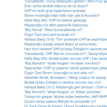
Transatlantik: Trump-Netanyahu gerilimi | NATO'nun g
Evet, tarihe tanıklık ediyoruz da ne oluyor?
CHP'nin tarihi grup toplantısının ardından
Ekrem İmamoğlu'ndan hâlâ niçin çok korkuyorlar?
Hafta Başı (84): CHP'nin belirsiz geleceği
Kılıçdaroğlu'nun etkin pişmanlık başvurusu
"Bay Kemal" "Reis"i kurtarabilecek mi?
Özgür Özel yeni parti kuracak mı?
Haftaya Bakış (318): Tüm yönleriyle CHP'de seçilmişle
Kılıçdaroğlu aradığı adaleti dokuz yıl sonra buldu
Hani Kürt hareketi CHP'ye karşı Erdoğan'ın yanında saf
Transatlantik: CHP Batı'nın umrunda mı? | Savaş bitiy
Hafta Başı (83): Mutlak butlan sonrası CHP | İran savaş
"Bay Kemal"in "ahlak kavgası" ne kadar inandırıcı?
Yaşananları "CHP içi çatışma" olarak göstermeye çalış
Özgür Özel Ekrem İmamoğlu'nu terk eder mi?
Sahadaki Kimlik: Amedspor | Vahap Coşkun ile söyleşi
Mutlak butlan Erdoğan'ın derdine derman olur mu?
Haftaya Bakış (317): Kılıçdaroğlu geri dönüyor | Özel 
"Bay Kemal"in "ahlak kavgası" ve "iktidar yürüyüşü"
Türkiye'nin gidişatı: Mutlak butlan beklentisi | AKP-MHP
Çözüm süreci sadece Bahçeli ile yürüyebilir mi?
Dr. Esra Elmas ile söyleşi: Dünya örneklerinden hareke