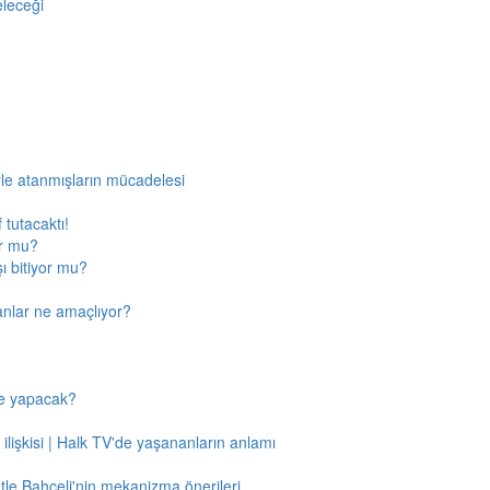
eleceği
rle atanmışların mücadelesi
 tutacaktı!
or mu?
ı bitiyor mu?
anlar ne amaçlıyor?
ne yapacak?
 ilişkisi | Halk TV'de yaşananların anlamı
tle Bahçeli'nin mekanizma önerileri