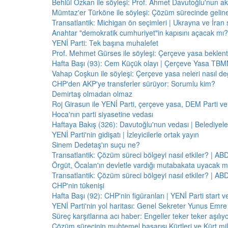
Behlül Özkan ile söyleşi: Prof. Ahmet Davutoğlu'nun a
Mümtaz'er Türköne ile söyleşi: Çözüm sürecinde gelin
Transatlantik: Michigan ön seçimleri | Ukrayna ve İran 
Anahtar "demokratik cumhuriyet"in kapısını açacak mı?
YENİ Parti: Tek başına muhalefet
Prof. Mehmet Gürses ile söyleşi: Çerçeve yasa beklenti
Hafta Başı (93): Cem Küçük olayı | Çerçeve Yasa TBMM
Vahap Coşkun ile söyleşi: Çerçeve yasa neleri nasıl de
CHP'den AKP'ye transferler sürüyor: Sorumlu kim?
Demirtaş olmadan olmaz
Roj Girasun ile YENİ Parti, çerçeve yasa, DEM Parti ve
Hoca'nın parti siyasetine vedası
Haftaya Bakış (326): Davutoğlu'nun vedası | Belediyele
YENİ Parti'nin gidişatı | İzleyicilerle ortak yayın
Sinem Dedetaş'ın suçu ne?
Transatlantik: Çözüm süreci bölgeyi nasıl etkiler? | A
Örgüt, Öcalan'ın devletle vardığı mutabakata uyacak m
Transatlantik: Çözüm süreci bölgeyi nasıl etkiler? | A
CHP'nin tükenişi
Hafta Başı (92): CHP'nin figüranları | YENİ Parti start 
YENİ Parti'nin yol haritası: Genel Sekreter Yunus Emre 
Süreç karşıtlarına acı haber: Engeller teker teker aşılıy
Çözüm sürecinin muhtemel başarısı Kürtleri ve Kürt milliy