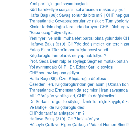
Yeni parti için geri sayım başladı
Kürt hareketiyle sosyalist sol arasında makas açılıyor
Hafta Başı (86): Savaş sonunda bitti mi? | CHP hep 
Transatlantik: Cevapsız sorular ve riskler: Tüm yönler
Kimler tarihin doğru tarafında duruyor: CHP Lüleburga
"Baba ocağı" diye diye...
Yeni "yerli ve milli" muhalefet partisi olma yolundaki C
Haftaya Bakış (319): CHP’de değişimciler için tercih z
Fatoş Pınar Türker'in onuru işkenceyi yendi
Kılıçdaroğlu tam olarak ne yapmak istiyor?
Prof. Seda Demiralp ile söyleşi: Seçmen mutlak butla
Yol ayrımındaki CHP | Dr. Edgar Şar ile söyleşi
CHP son hız kopuşa gidiyor
Hafta Başı (85): Özel-Kılıçdaroğlu düellosu
Özel'den ileri, Kılıçdaroğlu'ndan geri adım | Uzman konu
Transatlantik: Ermenistan'da seçimler | İran savaşınd
Milli Görüş'ün yenilikçileri, CHP'nin değişimcileri
Dr. Serkan Turgut ile söyleşi: İzmirliler niçin kaygılı, ö
Ve Bahçeli de Kılıçdaroğlu dedi
CHP'de taraflar anlaşabilir mi?
Haftaya Bakış (319): CHP krizi sürüyor
Hüseyin Çelik ve Figen Çalıkuşu "Adalet Hemen Şimdi!" 