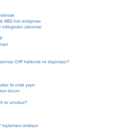
gündemde
iyle ABD-İran anlaşması
z mitinginden izlenimler
HP
amanı
n sonrası CHP hakkında ne düşünüyor?
klar ile ortak yayın
a son durum
fkeli ve umutsuz?
toplantısını anlatıyor