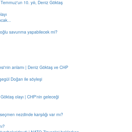
5 Temmuz'un 10. yılı, Deniz Göktaş
layı
ncak...
amoğlu savunma yapabilecek mi?
si'nin anlamı | Deniz Göktaş ve CHP
egül Doğan ile söyleşi
 Göktaş olayı | CHP'nin geleceği
n seçmen nezdinde karşılığı var mı?
mı?