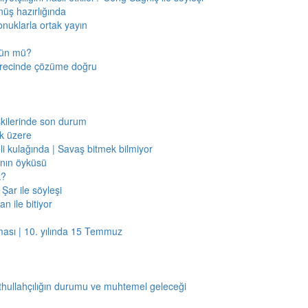
nüş hazırlığında
onuklarla ortak yayın
mkün mü?
sürecinde çözüme doğru
işkilerinde son durum
ak üzere
li kulağında | Savaş bitmek bilmiyor
jının öyküsü
k?
Şar ile söyleşi
n ile bitiyor
ması | 10. yılında 15 Temmuz
thullahçılığın durumu ve muhtemel geleceği