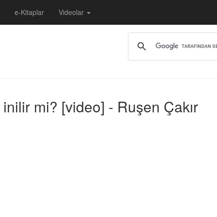
e-Kitaplar
Videolar
inilir mi? [video] - Ruşen Çakır