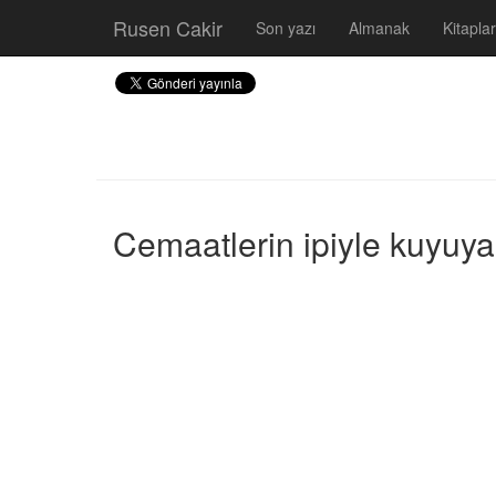
Rusen Cakir
Son yazı
Almanak
Kitaplar
Cemaatlerin ipiyle kuyuya 