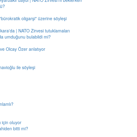
Diyarbakır'daydı | NATO Zirvesi'ni beklerken
mü?
"bürokratik oligarşi" üzerine söyleşi
nkara'da | NATO Zirvesi tutuklamaları
'da umduğunu bulabildi mi?
ve Olcay Özer anlatıyor
avioğlu ile söyleşi
nlamlı?
için oluyor
ahiden bitti mi?