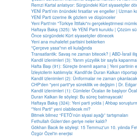
Remzi Kartal anlatıyor: Sürgündeki Kürt siyasetçiler dö
YENİ Parti’nin önündeki fırsatlar ve engeller | Uzman k
YENİ Parti üzerine ilk gözlem ve düşünceler
Yeni Parti'nin "Türkiye İttifakı"nı gerçekleştirmesi mü
Haftaya Bakış (325): Ve YENİ Parti kuruldu | Çözüm 
Önce sürgündeki Kürt siyasetçiler dönecek
Yeni ana muhalefet partisini beklerken
"Çerçeve yasa"nın eli kulağında
Transatlantik: Savaş ne zaman bitecek? | ABD-İsrail il
Kandil izlenimleri (3): Yarım yüzyıllık bir sayfa kapanm
Hafta Başı (91): Süreçte önemli aşama | Yeni partinin e
İzleyicilerin katılımıyla: Kandil'de Duran Kalkan röporta
Kandil izlenimleri (2): Üniformalar ne zaman çıkarılaca
CHP'den "yeni parti"ye süreklilik ve değişim | Dr. Edgar 
Kandil izlenimleri (1): Cümleler Öcalan ile başlıyor Öcala
Duran Kalkan ile söyleşi: Bu süreç batmayacak!
Haftaya Bakış (324): Yeni parti yolda | Ahbap soruştur
"Yeni Parti" yeni olabilecek mi?
Bitmek bilmez “FETÖ’nün siyasi ayağı” tartışmaları
Fethullah Gülen'den geriye neler kaldı?
Gökhan Bacık ile söyleşi: 15 Temmuz'un 10. yılında Fe
Özgür Özel'in enerjisi