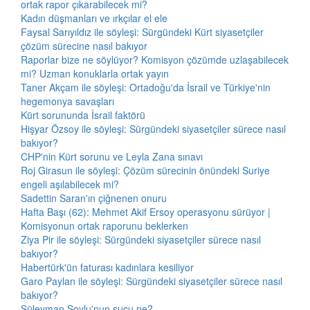
ortak rapor çıkarabilecek mi?
Kadın düşmanları ve ırkçılar el ele
Faysal Sarıyıldız ile söyleşi: Sürgündeki Kürt siyasetçiler
çözüm sürecine nasıl bakıyor
Raporlar bize ne söylüyor? Komisyon çözümde uzlaşabilecek
mi? Uzman konuklarla ortak yayın
Taner Akçam ile söyleşi: Ortadoğu'da İsrail ve Türkiye'nin
hegemonya savaşları
Kürt sorununda İsrail faktörü
Hişyar Özsoy ile söyleşi: Sürgündeki siyasetçiler sürece nasıl
bakıyor?
CHP'nin Kürt sorunu ve Leyla Zana sınavı
Roj Girasun ile söyleşi: Çözüm sürecinin önündeki Suriye
engeli aşılabilecek mi?
Sadettin Saran'ın çiğnenen onuru
Hafta Başı (62): Mehmet Akif Ersoy operasyonu sürüyor |
Komisyonun ortak raporunu beklerken
Ziya Pir ile söyleşi: Sürgündeki siyasetçiler sürece nasıl
bakıyor?
Habertürk'ün faturası kadınlara kesiliyor
Garo Paylan ile söyleşi: Sürgündeki siyasetçiler sürece nasıl
bakıyor?
Süleyman Soylu'nun suçu ne?