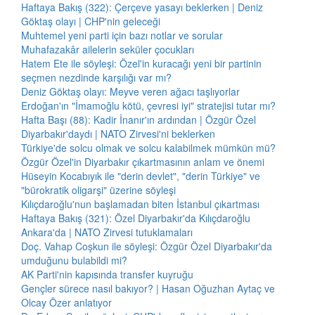
Haftaya Bakış (322): Çerçeve yasayı beklerken | Deniz
Göktaş olayı | CHP'nin geleceği
Muhtemel yeni parti için bazı notlar ve sorular
Muhafazakâr ailelerin seküler çocukları
Hatem Ete ile söyleşi: Özel'in kuracağı yeni bir partinin
seçmen nezdinde karşılığı var mı?
Deniz Göktaş olayı: Meyve veren ağacı taşlıyorlar
Erdoğan'ın "İmamoğlu kötü, çevresi iyi" stratejisi tutar mı?
Hafta Başı (88): Kadir İnanır'ın ardından | Özgür Özel
Diyarbakır'daydı | NATO Zirvesi'ni beklerken
Türkiye'de solcu olmak ve solcu kalabilmek mümkün mü?
Özgür Özel'in Diyarbakır çıkartmasının anlam ve önemi
Hüseyin Kocabıyık ile "derin devlet", "derin Türkiye" ve
"bürokratik oligarşi" üzerine söyleşi
Kılıçdaroğlu'nun başlamadan biten İstanbul çıkartması
Haftaya Bakış (321): Özel Diyarbakır'da Kılıçdaroğlu
Ankara'da | NATO Zirvesi tutuklamaları
Doç. Vahap Coşkun ile söyleşi: Özgür Özel Diyarbakır'da
umduğunu bulabildi mi?
AK Parti'nin kapısında transfer kuyruğu
Gençler sürece nasıl bakıyor? | Hasan Oğuzhan Aytaç ve
Olcay Özer anlatıyor