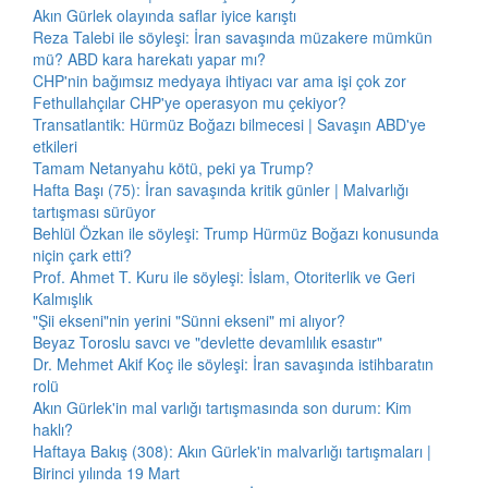
Akın Gürlek olayında saflar iyice karıştı
Reza Talebi ile söyleşi: İran savaşında müzakere mümkün
mü? ABD kara harekatı yapar mı?
CHP'nin bağımsız medyaya ihtiyacı var ama işi çok zor
Fethullahçılar CHP'ye operasyon mu çekiyor?
Transatlantik: Hürmüz Boğazı bilmecesi | Savaşın ABD'ye
etkileri
Tamam Netanyahu kötü, peki ya Trump?
Hafta Başı (75): İran savaşında kritik günler | Malvarlığı
tartışması sürüyor
Behlül Özkan ile söyleşi: Trump Hürmüz Boğazı konusunda
niçin çark etti?
Prof. Ahmet T. Kuru ile söyleşi: İslam, Otoriterlik ve Geri
Kalmışlık
"Şii ekseni"nin yerini "Sünni ekseni" mi alıyor?
Beyaz Toroslu savcı ve "devlette devamlılık esastır"
Dr. Mehmet Akif Koç ile söyleşi: İran savaşında istihbaratın
rolü
Akın Gürlek'in mal varlığı tartışmasında son durum: Kim
haklı?
Haftaya Bakış (308): Akın Gürlek'in malvarlığı tartışmaları |
Birinci yılında 19 Mart