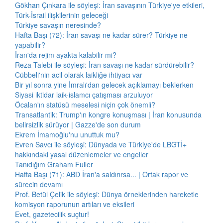
Gökhan Çınkara ile söyleşi: İran savaşının Türkiye'ye etkileri,
Türk-İsrail ilişkilerinin geleceği
Türkiye savaşın neresinde?
Hafta Başı (72): İran savaşı ne kadar sürer? Türkiye ne
yapabilir?
İran'da rejim ayakta kalabilir mi?
Reza Talebi ile söyleşi: İran savaşı ne kadar sürdürebilir?
Cübbeli'nin acil olarak laikliğe ihtiyacı var
Bir yıl sonra yine İmralı'dan gelecek açıklamayı beklerken
Siyasi iktidar laik-islamcı çatışması arzuluyor
Öcalan'ın statüsü meselesi niçin çok önemli?
Transatlantik: Trump'ın kongre konuşması | İran konusunda
belirsizlik sürüyor | Gazze'de son durum
Ekrem İmamoğlu'nu unuttuk mu?
Evren Savcı ile söyleşi: Dünyada ve Türkiye'de LBGTİ+
hakkındaki yasal düzenlemeler ve engeller
Tanıdığım Graham Fuller
Hafta Başı (71): ABD İran'a saldırırsa... | Ortak rapor ve
sürecin devamı
Prof. Betül Çelik ile söyleşi: Dünya örneklerinden hareketle
komisyon raporunun artıları ve eksileri
Evet, gazetecilik suçtur!