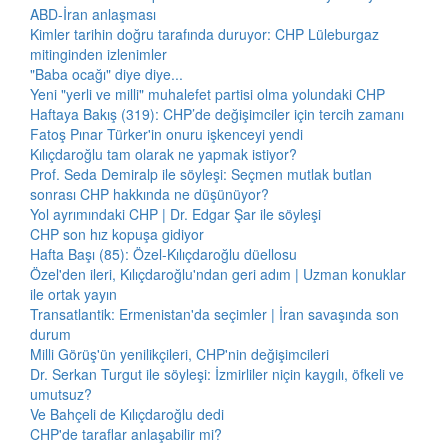
ABD-İran anlaşması
Kimler tarihin doğru tarafında duruyor: CHP Lüleburgaz
mitinginden izlenimler
"Baba ocağı" diye diye...
Yeni "yerli ve milli" muhalefet partisi olma yolundaki CHP
Haftaya Bakış (319): CHP’de değişimciler için tercih zamanı
Fatoş Pınar Türker'in onuru işkenceyi yendi
Kılıçdaroğlu tam olarak ne yapmak istiyor?
Prof. Seda Demiralp ile söyleşi: Seçmen mutlak butlan
sonrası CHP hakkında ne düşünüyor?
Yol ayrımındaki CHP | Dr. Edgar Şar ile söyleşi
CHP son hız kopuşa gidiyor
Hafta Başı (85): Özel-Kılıçdaroğlu düellosu
Özel'den ileri, Kılıçdaroğlu'ndan geri adım | Uzman konuklar
ile ortak yayın
Transatlantik: Ermenistan'da seçimler | İran savaşında son
durum
Milli Görüş'ün yenilikçileri, CHP'nin değişimcileri
Dr. Serkan Turgut ile söyleşi: İzmirliler niçin kaygılı, öfkeli ve
umutsuz?
Ve Bahçeli de Kılıçdaroğlu dedi
CHP'de taraflar anlaşabilir mi?