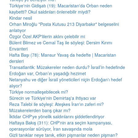
Türkiye'nin Gidişatı (19): Macaristan'da Orban neden
kaybetti? Okul saldırıları önlenebilir miydi?
Kindar nesil
Orhan Miroğlu "Posta Kutusu 213 Diyarbakır" belgeselini
anlatıyor
Özgür Özel AKP'lilerin aklını çelebilir mi
Bülent Bilmez ve Cemal Taş ile söyleşi: Dersim Kırımı
Envanteri
Hafta Başı (78): Mansur Yavaş da hedefte | Macaristan
dersleri
Transatlantik: Müzakereler neden durdu? İsrail’in hedefinde
Erdoğan var, Orban’ın yaşadığı hezimet
Netanyahu ve diğer İsrail yöneticileri niçin Erdoğan'ı hedef
alıyor?
Türkiye normalleşebilecek mi?
Sürecin ve Türkiye'nin Demirtaş'a ihtiyacı var
Reza Talebi ile söyleşi: Ateşkes İran'ın zaferi mi?
Müzakerelerden barış çıkar mı?
İktidar CHP'ye yönelik saldırılarını şiddetlendiriyor
Haftaya Bakış (311): CHP'nin ara seçim kampanyası,
operasyonlar sürüyor, İran savaşında mola
Gizli tanıklar neye tanık, etkin pişmanlar neden pişman?