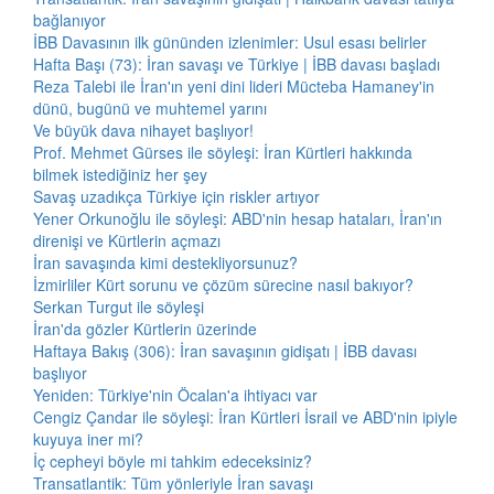
bağlanıyor
İBB Davasının ilk gününden izlenimler: Usul esası belirler
Hafta Başı (73): İran savaşı ve Türkiye | İBB davası başladı
Reza Talebi ile İran'ın yeni dini lideri Mücteba Hamaney'in
dünü, bugünü ve muhtemel yarını
Ve büyük dava nihayet başlıyor!
Prof. Mehmet Gürses ile söyleşi: İran Kürtleri hakkında
bilmek istediğiniz her şey
Savaş uzadıkça Türkiye için riskler artıyor
Yener Orkunoğlu ile söyleşi: ABD'nin hesap hataları, İran'ın
direnişi ve Kürtlerin açmazı
İran savaşında kimi destekliyorsunuz?
İzmirliler Kürt sorunu ve çözüm sürecine nasıl bakıyor?
Serkan Turgut ile söyleşi
İran'da gözler Kürtlerin üzerinde
Haftaya Bakış (306): İran savaşının gidişatı | İBB davası
başlıyor
Yeniden: Türkiye'nin Öcalan'a ihtiyacı var
Cengiz Çandar ile söyleşi: İran Kürtleri İsrail ve ABD'nin ipiyle
kuyuya iner mi?
İç cepheyi böyle mi tahkim edeceksiniz?
Transatlantik: Tüm yönleriyle İran savaşı