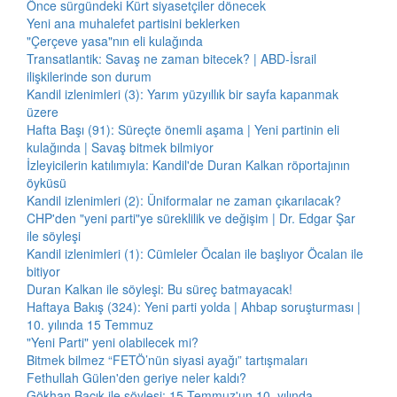
Önce sürgündeki Kürt siyasetçiler dönecek
Yeni ana muhalefet partisini beklerken
"Çerçeve yasa"nın eli kulağında
Transatlantik: Savaş ne zaman bitecek? | ABD-İsrail
ilişkilerinde son durum
Kandil izlenimleri (3): Yarım yüzyıllık bir sayfa kapanmak
üzere
Hafta Başı (91): Süreçte önemli aşama | Yeni partinin eli
kulağında | Savaş bitmek bilmiyor
İzleyicilerin katılımıyla: Kandil'de Duran Kalkan röportajının
öyküsü
Kandil izlenimleri (2): Üniformalar ne zaman çıkarılacak?
CHP'den "yeni parti"ye süreklilik ve değişim | Dr. Edgar Şar
ile söyleşi
Kandil izlenimleri (1): Cümleler Öcalan ile başlıyor Öcalan ile
bitiyor
Duran Kalkan ile söyleşi: Bu süreç batmayacak!
Haftaya Bakış (324): Yeni parti yolda | Ahbap soruşturması |
10. yılında 15 Temmuz
"Yeni Parti" yeni olabilecek mi?
Bitmek bilmez “FETÖ’nün siyasi ayağı” tartışmaları
Fethullah Gülen'den geriye neler kaldı?
Gökhan Bacık ile söyleşi: 15 Temmuz'un 10. yılında