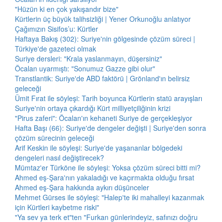
"Hüzün ki en çok yakışandır bize"
Kürtlerin üç büyük talihsizliği | Yener Orkunoğlu anlatıyor
Çağımızın Sisifos’u: Kürtler
Haftaya Bakış (302): Suriye'nin gölgesinde çözüm süreci |
Türkiye'de gazeteci olmak
Suriye dersleri: "Krala yaslanmayın, düşersiniz"
Öcalan uyarmıştı: "Sonumuz Gazze gibi olur"
Transtlantik: Suriye'de ABD faktörü | Grönland'ın belirsiz
geleceği
Ümit Fırat ile söyleşi: Tarih boyunca Kürtlerin statü arayışları
Suriye'nin ortaya çıkardığı Kürt milliyetçiliğinin krizi
"Pirus zaferi": Öcalan'ın kehaneti Suriye de gerçekleşiyor
Hafta Başı (66): Suriye'de dengeler değişti | Suriye'den sonra
çözüm sürecinin geleceği
Arif Keskin ile söyleşi: Suriye'de yaşananlar bölgedeki
dengeleri nasıl değiştirecek?
Mümtaz'er Türköne ile söyleşi: Yoksa çözüm süreci bitti mi?
Ahmed eş-Şara'nın yakaladığı ve kaçırmakta olduğu fırsat
Ahmed eş-Şara hakkında aykırı düşünceler
Mehmet Gürses ile söyleşi: "Halep'te iki mahalleyi kazanmak
için Kürtleri kaybetme riski"
"Ya sev ya terk et"ten "Furkan günlerindeyiz, safınızı doğru