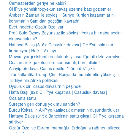
Cemaatlerden geriye ne kaldı?
CHP'ye yönelik topyekun savaş üzerine bazı gözlemler
Amberin Zaman ile söyleşi: "Suriye Kürtleri kazanımlarını
korumanın Şam'dan geçtiğini kavradı"
Evet, hedefte Özgür Özel var
Prof. Şule Özsoy Boyunsuz ile söyleşi: Yoksa bir daha seçim
olmayacak mı?
Haftaya Bakış (316): Casusluk davası | CHP'ye saldırılar
tırmanıyor | Halk TV olayı
Mevcut yargı sistemi en ufak bir iyimserliğe bile izin vermiyor
Öcalan artık gazetecilere konuşmalı, ben talibim!
Acayip bir dava: Casus dediler "Jön Türk" çıktı
Transatlantik: Trump-Çin | Rusya'da muhalefetin yükselişi |
Türkiye'nin Afrika politikası
Uyduruk bir "casus davası"nın peşinde
Hafta Başı (82): CHP'ye kuşatma | Casusluk davası |
Öcalan'a statü
Süreçten geri dönüş yok mu sahiden?
Burcu Köksal'ın AKP'ye katılacak olmasının düşündürdükleri
Haftaya Bakış (315): Bahçeli'nin statü çıkışı | CHP'ye kuşatma
sürüyor
Özgür Özel ve Ekrem İmamoğlu, Erdoğan'a rağmen sürece