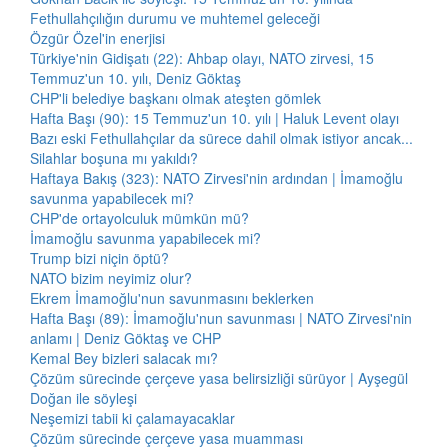
Fethullahçılığın durumu ve muhtemel geleceği
Özgür Özel'in enerjisi
Türkiye'nin Gidişatı (22): Ahbap olayı, NATO zirvesi, 15
Temmuz'un 10. yılı, Deniz Göktaş
CHP'li belediye başkanı olmak ateşten gömlek
Hafta Başı (90): 15 Temmuz'un 10. yılı | Haluk Levent olayı
Bazı eski Fethullahçılar da sürece dahil olmak istiyor ancak...
Silahlar boşuna mı yakıldı?
Haftaya Bakış (323): NATO Zirvesi'nin ardından | İmamoğlu
savunma yapabilecek mi?
CHP'de ortayolculuk mümkün mü?
İmamoğlu savunma yapabilecek mi?
Trump bizi niçin öptü?
NATO bizim neyimiz olur?
Ekrem İmamoğlu'nun savunmasını beklerken
Hafta Başı (89): İmamoğlu'nun savunması | NATO Zirvesi'nin
anlamı | Deniz Göktaş ve CHP
Kemal Bey bizleri salacak mı?
Çözüm sürecinde çerçeve yasa belirsizliği sürüyor | Ayşegül
Doğan ile söyleşi
Neşemizi tabii ki çalamayacaklar
Çözüm sürecinde çerçeve yasa muamması