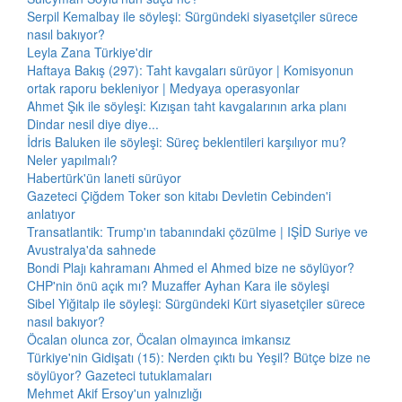
Serpil Kemalbay ile söyleşi: Sürgündeki siyasetçiler sürece
nasıl bakıyor?
Leyla Zana Türkiye'dir
Haftaya Bakış (297): Taht kavgaları sürüyor | Komisyonun
ortak raporu bekleniyor | Medyaya operasyonlar
Ahmet Şık ile söyleşi: Kızışan taht kavgalarının arka planı
Dindar nesil diye diye...
İdris Baluken ile söyleşi: Süreç beklentileri karşılıyor mu?
Neler yapılmalı?
Habertürk'ün laneti sürüyor
Gazeteci Çiğdem Toker son kitabı Devletin Cebinden'i
anlatıyor
Transatlantik: Trump'ın tabanındaki çözülme | IŞİD Suriye ve
Avustralya'da sahnede
Bondi Plajı kahramanı Ahmed el Ahmed bize ne söylüyor?
CHP'nin önü açık mı? Muzaffer Ayhan Kara ile söyleşi
Sibel Yiğitalp ile söyleşi: Sürgündeki Kürt siyasetçiler sürece
nasıl bakıyor?
Öcalan olunca zor, Öcalan olmayınca imkansız
Türkiye'nin Gidişatı (15): Nerden çıktı bu Yeşil? Bütçe bize ne
söylüyor? Gazeteci tutuklamaları
Mehmet Akif Ersoy'un yalnızlığı