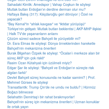
Sahadaki Kimlik: Amedspor | Vahap Coşkun ile söyleşi
Mutlak butlan Erdoğan'ın derdine derman olur mu?
Haftaya Bakış (317): Kılıçdaroğlu geri dönüyor | Özel ne
yapacak?
"Bay Kemal"in "ahlak kavgası" ve "iktidar yürüyüşü"
Türkiye'nin gidişatı: Mutlak butlan beklentisi | AKP-MHP ilişkisi
| Halk TV'de yaşananların anlamı
Çözüm süreci sadece Bahçeli ile yürüyebilir mi?
Dr. Esra Elmas ile söyleşi: Dünya örneklerinden hareketle
Bahçeli'nin mekanizma önerileri
Burak Bilgehan Özpek ile söyleşi: "Öcalan’ı merkeze alan bir
süreç AKP için çok riskli"
Rasim Ozan Kütahyalı için üzülmeli miyiz?
Edgar Şar ile söyleşi: "Bahçeli ve Erdoğan'ın süreçte risk
algıları farklı"
Devlet Bahçeli süreç konusunda ne kadar samimi? | Prof.
Mehmet Gürses ile söyleşi
Transatlantik: Trump Çin'de ne umdu ne buldu? | Hürmüz
Boğazı bilmecesi
Selahattin Demirtaş'ı bir rahat bırakmıyorlar!
Bahçeli'nin süreç için mekanizma önerileri | Uzman konuklar
ile ortak yayın