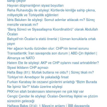
sahip çıkıyor
Hayvan düşmanlığının siyasi boyutları
Reha Ruhavioğlu ile söyleşi: Kürtlerde kimliğe sahip çıkma,
milliyetçilik ve Türkiyelilik eğilimleri
İdris Baluken ile söyleşi: Somut adımlar atılacak mı? Süreç
menzile varacak mı?
“Barış Süreci ve Siyasallaşma Koordinatörü” olarak Abdullah
Öcalan
Bahçeli'nin Öcalan'a statü önerisi | Uzman konuklarla ortak
yayın
Her ağacın kurdu özünden olur: CHP'nin temel sorunu
Transatlantik: İran savaşında son durum | ABD-Çin ilişkileri |
Almanya ve NATO
Hatem Ete ile söyleşi: AKP ve CHP oylarını nasıl artırabilirler?
Siyasi iktidarın CHP açmazı
Hafta Başı (81): Mutlak butlana ne oldu? | Süreç tıkalı mı?
Türkiye'nin Amedspor ile yakaladığı fırsat
Furkan Karabay ile cezaevi günlerini anlattığı "Bizim Burada
Ne İşimiz Var?" kitabı üzerine söyleşi
PKK'nın silah bırakmasını istemeyen ne çok kişi var
Cengiz Çandar ile söyleşi: Öcalan-Demirtaş ilişkisi ve çözüm
sürecinin geleceği
Haftaya Bakış (314): 1 Mayıs'ın anlamı | İBB davasında