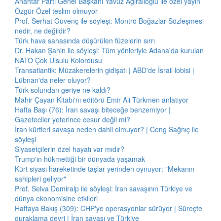
Anahtar Parti Genel Başkanı Yavuz Ağıralioğlu ile özel yayın
Özgür Özel teslim olmuyor
Prof. Serhat Güvenç ile söyleşi: Montrö Boğazlar Sözleşmesi
nedir, ne değildir?
Türk hava sahasında düşürülen füzelerin sırrı
Dr. Hakan Şahin ile söyleşi: Tüm yönleriyle Adana'da kurulan
NATO Çok Ulsulu Kolordusu
Transatlantik: Müzakerelerin gidişatı | ABD'de İsrail lobisi |
Lübnan'da neler oluyor?
Türk solundan geriye ne kaldı?
Mahir Çayan Kitabı'nı editörü Emir Ali Türkmen anlatıyor
Hafta Başı (76): İran savaşı biteceğe benzemiyor |
Gazeteciler yeterince cesur değil mi?
İran kürtleri savaşa neden dahil olmuyor? | Ceng Sağnıç ile
söyleşi
Siyasetçilerin özel hayatı var mıdır?
Trump'ın hükmettiği bir dünyada yaşamak
Kürt siyasi hareketinde taşlar yerinden oynuyor: "Mekanın
sahipleri geliyor"
Prof. Selva Demiralp ile söyleşi: İran savaşının Türkiye ve
dünya ekonomisine etkileri
Haftaya Bakış (309): CHP'ye operasyonlar sürüyor | Süreçte
duraklama devri | İran savaşı ve Türkiye