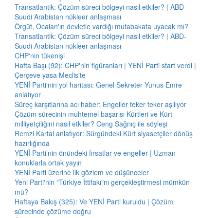
Transatlantik: Çözüm süreci bölgeyi nasıl etkiler? | ABD-
Suudi Arabistan nükleer anlaşması
Örgüt, Öcalan'ın devletle vardığı mutabakata uyacak mı?
Transatlantik: Çözüm süreci bölgeyi nasıl etkiler? | ABD-
Suudi Arabistan nükleer anlaşması
CHP'nin tükenişi
Hafta Başı (92): CHP'nin figüranları | YENİ Parti start verdi |
Çerçeve yasa Meclis'te
YENİ Parti'nin yol haritası: Genel Sekreter Yunus Emre
anlatıyor
Süreç karşıtlarına acı haber: Engeller teker teker aşılıyor
Çözüm sürecinin muhtemel başarısı Kürtleri ve Kürt
milliyetçiliğini nasıl etkiler? Ceng Sağnıç ile söyleşi
Remzi Kartal anlatıyor: Sürgündeki Kürt siyasetçiler dönüş
hazırlığında
YENİ Parti’nin önündeki fırsatlar ve engeller | Uzman
konuklarla ortak yayın
YENİ Parti üzerine ilk gözlem ve düşünceler
Yeni Parti'nin "Türkiye İttifakı"nı gerçekleştirmesi mümkün
mü?
Haftaya Bakış (325): Ve YENİ Parti kuruldu | Çözüm
sürecinde çözüme doğru