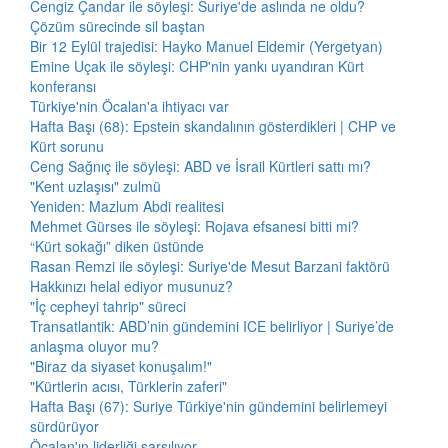
Cengiz Çandar ile söyleşi: Suriye'de aslında ne oldu?
Çözüm sürecinde sil baştan
Bir 12 Eylül trajedisi: Hayko Manuel Eldemir (Yergetyan)
Emine Uçak ile söyleşi: CHP'nin yankı uyandıran Kürt
konferansı
Türkiye'nin Öcalan'a ihtiyacı var
Hafta Başı (68): Epstein skandalının gösterdikleri | CHP ve
Kürt sorunu
Ceng Sağnıç ile söyleşi: ABD ve İsrail Kürtleri sattı mı?
"Kent uzlaşısı" zulmü
Yeniden: Mazlum Abdi realitesi
Mehmet Gürses ile söyleşi: Rojava efsanesi bitti mi?
“Kürt sokağı” diken üstünde
Rasan Remzi ile söyleşi: Suriye'de Mesut Barzani faktörü
Hakkınızı helal ediyor musunuz?
"İç cepheyi tahrip" süreci
Transatlantik: ABD’nin gündemini ICE belirliyor | Suriye’de
anlaşma oluyor mu?
"Biraz da siyaset konuşalım!"
"Kürtlerin acısı, Türklerin zaferi"
Hafta Başı (67): Suriye Türkiye'nin gündemini belirlemeyi
sürdürüyor
Öcalan'ın liderliği sarsılıyor