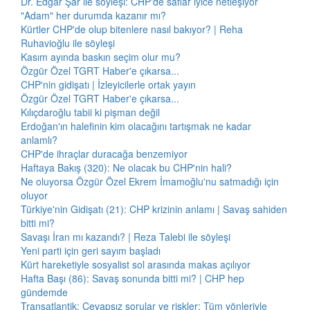
Dr. Edgar Şar ile söyleşi: CHP'de saflar iyice netleşiyor
"Adam" her durumda kazanır mı?
Kürtler CHP'de olup bitenlere nasıl bakıyor? | Reha
Ruhavioğlu ile söyleşi
Kasım ayında baskın seçim olur mu?
Özgür Özel TGRT Haber'e çıkarsa...
CHP'nin gidişatı | İzleyicilerle ortak yayın
Özgür Özel TGRT Haber'e çıkarsa...
Kılıçdaroğlu tabii ki pişman değil
Erdoğan'ın halefinin kim olacağını tartışmak ne kadar
anlamlı?
CHP'de ihraçlar duracağa benzemiyor
Haftaya Bakış (320): Ne olacak bu CHP'nin hali?
Ne oluyorsa Özgür Özel Ekrem İmamoğlu'nu satmadığı için
oluyor
Türkiye'nin Gidişatı (21): CHP krizinin anlamı | Savaş sahiden
bitti mi?
Savaşı İran mı kazandı? | Reza Talebi ile söyleşi
Yeni parti için geri sayım başladı
Kürt hareketiyle sosyalist sol arasında makas açılıyor
Hafta Başı (86): Savaş sonunda bitti mi? | CHP hep
gündemde
Transatlantik: Cevapsız sorular ve riskler: Tüm yönleriyle