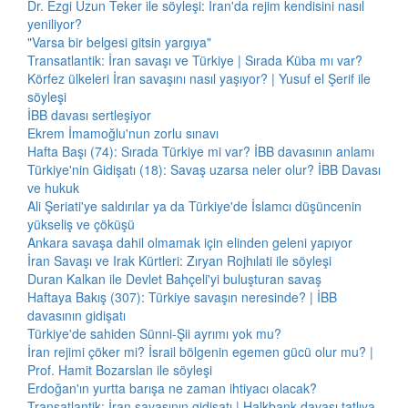
Dr. Ezgi Uzun Teker ile söyleşi: İran'da rejim kendisini nasıl
yeniliyor?
"Varsa bir belgesi gitsin yargıya"
Transatlantik: İran savaşı ve Türkiye | Sırada Küba mı var?
Körfez ülkeleri İran savaşını nasıl yaşıyor? | Yusuf el Şerif ile
söyleşi
İBB davası sertleşiyor
Ekrem İmamoğlu'nun zorlu sınavı
Hafta Başı (74): Sırada Türkiye mi var? İBB davasının anlamı
Türkiye'nin Gidişatı (18): Savaş uzarsa neler olur? İBB Davası
ve hukuk
Ali Şeriati'ye saldırılar ya da Türkiye'de İslamcı düşüncenin
yükseliş ve çöküşü
Ankara savaşa dahil olmamak için elinden geleni yapıyor
İran Savaşı ve Irak Kürtleri: Zıryan Rojhılati ile söyleşi
Duran Kalkan ile Devlet Bahçeli'yi buluşturan savaş
Haftaya Bakış (307): Türkiye savaşın neresinde? | İBB
davasının gidişatı
Türkiye'de sahiden Sünni-Şii ayrımı yok mu?
İran rejimi çöker mi? İsrail bölgenin egemen gücü olur mu? |
Prof. Hamit Bozarslan ile söyleşi
Erdoğan'ın yurtta barışa ne zaman ihtiyacı olacak?
Transatlantik: İran savaşının gidişatı | Halkbank davası tatlıya