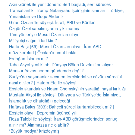
Akın Gürlek ile yeni dönem: Sert başladı, sert sürecek
Transatlantik: Trump-Netanyahu işbirliğinin sınırları | Türkiye,
Yunanistan ve Doğu Akdeniz
Gıran Özcan ile söyleşi: İsrail, ABD ve Kürtler
Özgür Özel sarsılmış ama yıkılmamış
Tüm yönleriyle Mesut Özarslan olayı
Milliyetçi sağın lideri kim?
Hafta Başı (69): Mesut Özarslan olayı | İran-ABD
müzakereleri | Öcalan'a umut hakkı
Erdoğan İslamcı mı?
Taha Akyol yeni kitabı Dünyayı Bölen Devrim'i anlatıyor
Mansur Yavaş neden gündemde değil?
Suriye'de yaşananlar seçmen tercihlerini ve çözüm sürecini
nasıl etkiler? | Hatem Ete ile söyleşi
Epstein skandalı ve Noam Chomsky'nin yarattığı hayal kırıklığı
Mustafa Akyol ile söyleşi: Dünyada ve Türkiye'de İslamiyet,
İslamcılık ve cihatçılığın geleceği
Haftaya Bakış (303): Bahçeli süreci kurtarabilecek mi? |
Epstein olayı | Depremin üçüncü yılı
Reza Talebi ile söyleşi: İran-ABD görüşmelerinden sonuç
alınır mı? Alınmazsa ne olabilir?
"Büyük medya" krizdeymiş!