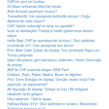
CHP'nin yeni yol haritası
23 Nisan arifesinde Silivri'de olmak
Artık Avrupalı sayılmıyor muyuz?
Transatlantik: İran savaşında belirsizlik sürüyor | Doğu
Akdeniz'de neler oluyor?
CHP "darbe mekaniği"ne karşı ne yapabilir?
İsrail ve destekçileri Türkiye'yi hedef göstermeye devam
ediyor
Hafta Başı: CHP'ye operasyonlar sürüyor | Okul saldırıları
unutulacak mı? | İran savaşında son durum
Prof. Bekir Zakir Çoban ile söyleşi: Tüm yönleriyle Papa Leo-
Trump çatışması
İslam dünyasının geri kalmasının nedenleri | Yener Orkunoğlu
ile söyleşi
AKP ile CHP arasında sıkışan DEM Parti
Gülistan, Rojin, Rabia, Nadira, Burak ve diğerleri
Prof. Emre Erdoğan ile söyleşi: Gençler neden hınçlı? Ne
yapılmalı, ne yapılmamalı?
Ali Yaycıoğlu ile söyleşi: Türkiye ve İran | Bir bölgesel
rekabetin tarihi gelişimi
Okul saldırıları: Tabii ki siyasi
Haftaya Bakış (312): Okul saldırılarının anlamı | Macaristan
Türkiye'ye benziyor mu?