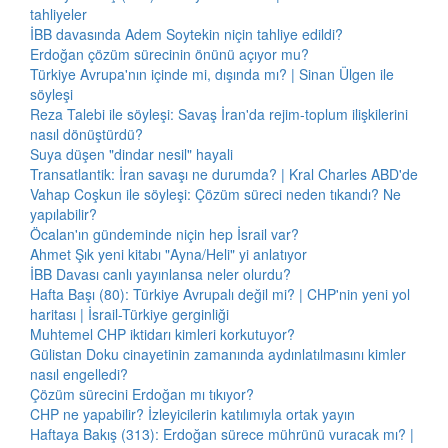
tahliyeler
İBB davasında Adem Soytekin niçin tahliye edildi?
Erdoğan çözüm sürecinin önünü açıyor mu?
Türkiye Avrupa'nın içinde mi, dışında mı? | Sinan Ülgen ile
söyleşi
Reza Talebi ile söyleşi: Savaş İran'da rejim-toplum ilişkilerini
nasıl dönüştürdü?
Suya düşen "dindar nesil" hayali
Transatlantik: İran savaşı ne durumda? | Kral Charles ABD'de
Vahap Coşkun ile söyleşi: Çözüm süreci neden tıkandı? Ne
yapılabilir?
Öcalan'ın gündeminde niçin hep İsrail var?
Ahmet Şık yeni kitabı "Ayna/Heli" yi anlatıyor
İBB Davası canlı yayınlansa neler olurdu?
Hafta Başı (80): Türkiye Avrupalı değil mi? | CHP'nin yeni yol
haritası | İsrail-Türkiye gerginliği
Muhtemel CHP iktidarı kimleri korkutuyor?
Gülistan Doku cinayetinin zamanında aydınlatılmasını kimler
nasıl engelledi?
Çözüm sürecini Erdoğan mı tıkıyor?
CHP ne yapabilir? İzleyicilerin katılımıyla ortak yayın
Haftaya Bakış (313): Erdoğan sürece mührünü vuracak mı? |