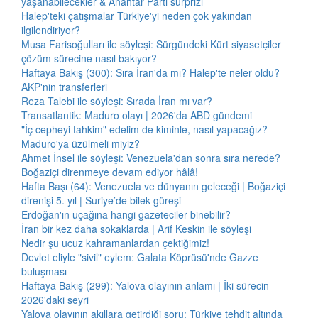
yaşanabilecekler & Anahtar Parti sürprizi
Halep'teki çatışmalar Türkiye'yi neden çok yakından
ilgilendiriyor?
Musa Farisoğulları ile söyleşi: Sürgündeki Kürt siyasetçiler
çözüm sürecine nasıl bakıyor?
Haftaya Bakış (300): Sıra İran'da mı? Halep'te neler oldu?
AKP'nin transferleri
Reza Talebi ile söyleşi: Sırada İran mı var?
Transatlantik: Maduro olayı | 2026'da ABD gündemi
"İç cepheyi tahkim" edelim de kiminle, nasıl yapacağız?
Maduro'ya üzülmeli miyiz?
Ahmet İnsel ile söyleşi: Venezuela'dan sonra sıra nerede?
Boğaziçi direnmeye devam ediyor hâlâ!
Hafta Başı (64): Venezuela ve dünyanın geleceği | Boğaziçi
direnişi 5. yıl | Suriye’de bilek güreşi
Erdoğan'ın uçağına hangi gazeteciler binebilir?
İran bir kez daha sokaklarda | Arif Keskin ile söyleşi
Nedir şu ucuz kahramanlardan çektiğimiz!
Devlet eliyle "sivil" eylem: Galata Köprüsü'nde Gazze
buluşması
Haftaya Bakış (299): Yalova olayının anlamı | İki sürecin
2026'daki seyri
Yalova olayının akıllara getirdiği soru: Türkiye tehdit altında