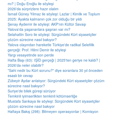
mı? | Doğu Eroğlu ile söyleşi
2026'da sürprizlere hazır olalım
İsmail Güney Yılmaz ile söyleşi: Lazlar | Kimlik ve Toplum
2025: Ayakta kalmanın çok zor olduğu bir yıldı
Şenay Aydemir ile söyleşi: AKP'nin Kültür Savaşı
Yalova'da yaşananlara şaşıran var mı?
Selahattin Soro ile söyleşi: Sürgündeki Kürt siyasetçiler
çözüm sürecine nasıl bakıyor?
Yalova olayından hareketle Türkiye'de radikal Selefilik
gerçeği: Prof. Hilmi Demir ile söyleşi
Yargı vesayetinde son perde
Hafta Başı (63): IŞİD gerçeği | 2025'ten geriye ne kaldı? |
2026'da neler olabilir?
"Sahi nedir bu Kürt sorunu?" diye soranlara 30 yıl önceden
esaslı bir cevap
Zübeyir Aydar anlatıyor: Sürgündeki Kürt siyasetçiler çözüm
sürecine nasıl bakıyor?
Suriye'de bilek güreşi sürüyor
Temkinli iyimserlikten temkinli kötümserliğe
Mustafa Sarıkaya ile söyleşi: Sürgündeki Kürt siyasetçiler
çözüm sürecine nasıl bakıyor
Haftaya Bakış (298): Bitmeyen operasyonlar | Komisyon