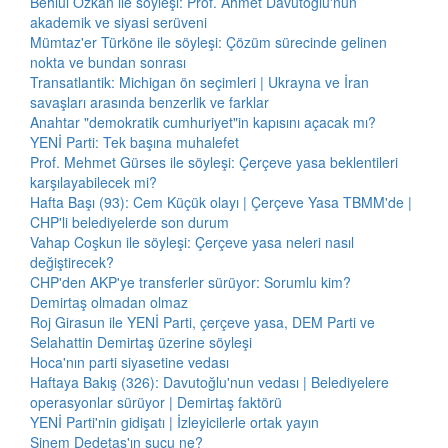
Behlül Özkan ile söyleşi: Prof. Ahmet Davutoğlu'nun
akademik ve siyasi serüveni
Mümtaz'er Türköne ile söyleşi: Çözüm sürecinde gelinen
nokta ve bundan sonrası
Transatlantik: Michigan ön seçimleri | Ukrayna ve İran
savaşları arasında benzerlik ve farklar
Anahtar "demokratik cumhuriyet"in kapısını açacak mı?
YENİ Parti: Tek başına muhalefet
Prof. Mehmet Gürses ile söyleşi: Çerçeve yasa beklentileri
karşılayabilecek mi?
Hafta Başı (93): Cem Küçük olayı | Çerçeve Yasa TBMM'de |
CHP'li belediyelerde son durum
Vahap Coşkun ile söyleşi: Çerçeve yasa neleri nasıl
değiştirecek?
CHP'den AKP'ye transferler sürüyor: Sorumlu kim?
Demirtaş olmadan olmaz
Roj Girasun ile YENİ Parti, çerçeve yasa, DEM Parti ve
Selahattin Demirtaş üzerine söyleşi
Hoca'nın parti siyasetine vedası
Haftaya Bakış (326): Davutoğlu'nun vedası | Belediyelere
operasyonlar sürüyor | Demirtaş faktörü
YENİ Parti'nin gidişatı | İzleyicilerle ortak yayın
Sinem Dedetaş'ın suçu ne?