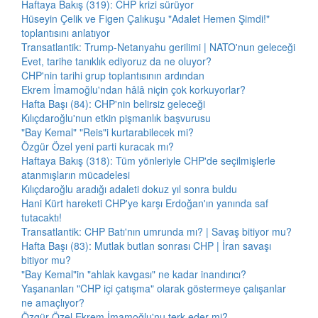
Haftaya Bakış (319): CHP krizi sürüyor
Hüseyin Çelik ve Figen Çalıkuşu "Adalet Hemen Şimdi!"
toplantısını anlatıyor
Transatlantik: Trump-Netanyahu gerilimi | NATO'nun geleceği
Evet, tarihe tanıklık ediyoruz da ne oluyor?
CHP'nin tarihi grup toplantısının ardından
Ekrem İmamoğlu'ndan hâlâ niçin çok korkuyorlar?
Hafta Başı (84): CHP'nin belirsiz geleceği
Kılıçdaroğlu'nun etkin pişmanlık başvurusu
"Bay Kemal" "Reis"i kurtarabilecek mi?
Özgür Özel yeni parti kuracak mı?
Haftaya Bakış (318): Tüm yönleriyle CHP'de seçilmişlerle
atanmışların mücadelesi
Kılıçdaroğlu aradığı adaleti dokuz yıl sonra buldu
Hani Kürt hareketi CHP'ye karşı Erdoğan'ın yanında saf
tutacaktı!
Transatlantik: CHP Batı'nın umrunda mı? | Savaş bitiyor mu?
Hafta Başı (83): Mutlak butlan sonrası CHP | İran savaşı
bitiyor mu?
"Bay Kemal"in "ahlak kavgası" ne kadar inandırıcı?
Yaşananları "CHP içi çatışma" olarak göstermeye çalışanlar
ne amaçlıyor?
Özgür Özel Ekrem İmamoğlu'nu terk eder mi?