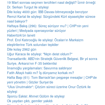
19 Mart sonrası seçmen tercihleri nasıl değişti? İzmir örneği:
Dr. Serkan Turgut ile söyleşi
Dile kolay 4600 gün: İBB Davası bitmeyeceğe benziyor
Remzi Kartal ile söyleşi: Sürgündeki Kürt siyasetçiler sürece
nasıl bakıyor?
Haftaya Bakış (296): Süreç sürüyor mu? | CHP'nin yeni
yüzleri | Medyada operasyonlar sürüyor
Habertürk'ün laneti
Prof. Erol Katırcıoğlu ile söyleşi: Öcalan'ın Marksizm
eleştirilerine Türk solundan tepkiler
Dile kolay 2962 gün
Uğur Karaca ile söyleşi: "Niçin deist oldum?"
Transatlantik: ABD'nin Stratejik Güvenlik Belgesi, Bir yıl sonra
Suriye, Ankara'nın F-35 beklentisi
İmamoğlu yargılamaları: Savunma saldırıyor
Fatih Altaylı haklı mı? İş dünyamız korkak mı?
Hafta Başı (61): Tom Barrack'tan peşpeşe mesajlar | CHP'de
yeni yönetim | Gözler Suriye'de
"Ulus Unutmaktır": Çözüm süreci üzerine Onur Öztürk ile
söyleşi
Sporcu Eskisi: Ahmet Gülüm ile söyleşi
Ok yaydan çıktı, gemiler yakıldı