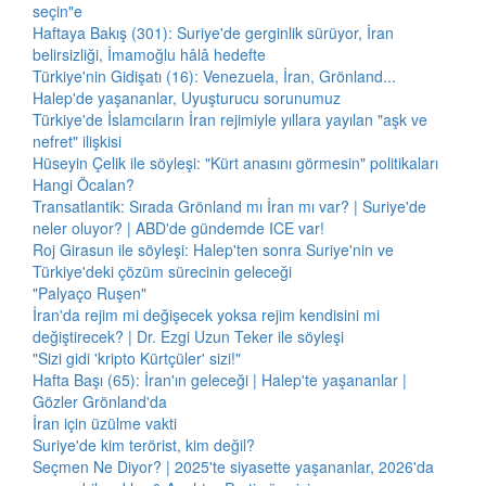
seçin"e
Haftaya Bakış (301): Suriye'de gerginlik sürüyor, İran
belirsizliği, İmamoğlu hâlâ hedefte
Türkiye'nin Gidişatı (16): Venezuela, İran, Grönland...
Halep'de yaşananlar, Uyuşturucu sorunumuz
Türkiye'de İslamcıların İran rejimiyle yıllara yayılan "aşk ve
nefret" ilişkisi
Hüseyin Çelik ile söyleşi: "Kürt anasını görmesin" politikaları
Hangi Öcalan?
Transatlantik: Sırada Grönland mı İran mı var? | Suriye'de
neler oluyor? | ABD'de gündemde ICE var!
Roj Girasun ile söyleşi: Halep'ten sonra Suriye'nin ve
Türkiye'deki çözüm sürecinin geleceği
"Palyaço Ruşen"
İran'da rejim mi değişecek yoksa rejim kendisini mi
değiştirecek? | Dr. Ezgi Uzun Teker ile söyleşi
"Sizi gidi 'kripto Kürtçüler' sizi!"
Hafta Başı (65): İran'ın geleceği | Halep'te yaşananlar |
Gözler Grönland'da
İran için üzülme vakti
Suriye'de kim terörist, kim değil?
Seçmen Ne Diyor? | 2025'te siyasette yaşananlar, 2026'da