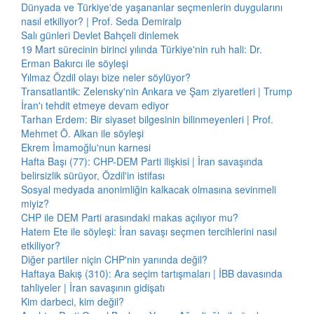
Dünyada ve Türkiye'de yaşananlar seçmenlerin duygularını
nasıl etkiliyor? | Prof. Seda Demiralp
Salı günleri Devlet Bahçeli dinlemek
19 Mart sürecinin birinci yılında Türkiye'nin ruh hali: Dr.
Erman Bakırcı ile söyleşi
Yılmaz Özdil olayı bize neler söylüyor?
Transatlantik: Zelensky'nin Ankara ve Şam ziyaretleri | Trump
İran'ı tehdit etmeye devam ediyor
Tarhan Erdem: Bir siyaset bilgesinin bilinmeyenleri | Prof.
Mehmet Ö. Alkan ile söyleşi
Ekrem İmamoğlu'nun karnesi
Hafta Başı (77): CHP-DEM Parti ilişkisi | İran savaşında
belirsizlik sürüyor, Özdil'in istifası
Sosyal medyada anonimliğin kalkacak olmasına sevinmeli
miyiz?
CHP ile DEM Parti arasındaki makas açılıyor mu?
Hatem Ete ile söyleşi: İran savaşı seçmen tercihlerini nasıl
etkiliyor?
Diğer partiler niçin CHP'nin yanında değil?
Haftaya Bakış (310): Ara seçim tartışmaları | İBB davasında
tahliyeler | İran savaşının gidişatı
Kim darbeci, kim değil?