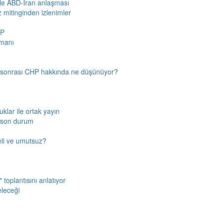
iyle ABD-İran anlaşması
z mitinginden izlenimler
HP
amanı
n sonrası CHP hakkında ne düşünüyor?
klar ile ortak yayın
a son durum
fkeli ve umutsuz?
toplantısını anlatıyor
eleceği