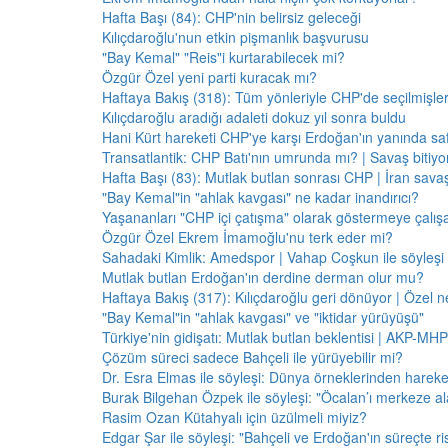
Hafta Başı (84): CHP'nin belirsiz geleceği
Kılıçdaroğlu'nun etkin pişmanlık başvurusu
"Bay Kemal" "Reis"i kurtarabilecek mi?
Özgür Özel yeni parti kuracak mı?
Haftaya Bakış (318): Tüm yönleriyle CHP'de seçilmişle
Kılıçdaroğlu aradığı adaleti dokuz yıl sonra buldu
Hani Kürt hareketi CHP'ye karşı Erdoğan'ın yanında saf
Transatlantik: CHP Batı'nın umrunda mı? | Savaş bitiy
Hafta Başı (83): Mutlak butlan sonrası CHP | İran savaş
"Bay Kemal"in "ahlak kavgası" ne kadar inandırıcı?
Yaşananları "CHP içi çatışma" olarak göstermeye çalış
Özgür Özel Ekrem İmamoğlu'nu terk eder mi?
Sahadaki Kimlik: Amedspor | Vahap Coşkun ile söyleşi
Mutlak butlan Erdoğan'ın derdine derman olur mu?
Haftaya Bakış (317): Kılıçdaroğlu geri dönüyor | Özel 
"Bay Kemal"in "ahlak kavgası" ve "iktidar yürüyüşü"
Türkiye'nin gidişatı: Mutlak butlan beklentisi | AKP-MHP
Çözüm süreci sadece Bahçeli ile yürüyebilir mi?
Dr. Esra Elmas ile söyleşi: Dünya örneklerinden hareke
Burak Bilgehan Özpek ile söyleşi: "Öcalan’ı merkeze ala
Rasim Ozan Kütahyalı için üzülmeli miyiz?
Edgar Şar ile söyleşi: "Bahçeli ve Erdoğan'ın süreçte risk