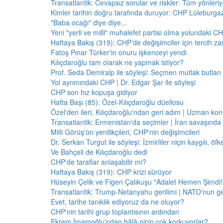
Transatlantik: Cevapsız sorular ve riskler: Tüm yönler
Kimler tarihin doğru tarafında duruyor: CHP Lüleburga
"Baba ocağı" diye diye...
Yeni "yerli ve milli" muhalefet partisi olma yolundaki C
Haftaya Bakış (319): CHP’de değişimciler için tercih z
Fatoş Pınar Türker'in onuru işkenceyi yendi
Kılıçdaroğlu tam olarak ne yapmak istiyor?
Prof. Seda Demiralp ile söyleşi: Seçmen mutlak butla
Yol ayrımındaki CHP | Dr. Edgar Şar ile söyleşi
CHP son hız kopuşa gidiyor
Hafta Başı (85): Özel-Kılıçdaroğlu düellosu
Özel'den ileri, Kılıçdaroğlu'ndan geri adım | Uzman konu
Transatlantik: Ermenistan'da seçimler | İran savaşınd
Milli Görüş'ün yenilikçileri, CHP'nin değişimcileri
Dr. Serkan Turgut ile söyleşi: İzmirliler niçin kaygılı, ö
Ve Bahçeli de Kılıçdaroğlu dedi
CHP'de taraflar anlaşabilir mi?
Haftaya Bakış (319): CHP krizi sürüyor
Hüseyin Çelik ve Figen Çalıkuşu "Adalet Hemen Şimdi!" 
Transatlantik: Trump-Netanyahu gerilimi | NATO'nun g
Evet, tarihe tanıklık ediyoruz da ne oluyor?
CHP'nin tarihi grup toplantısının ardından
Ekrem İmamoğlu'ndan hâlâ niçin çok korkuyorlar?