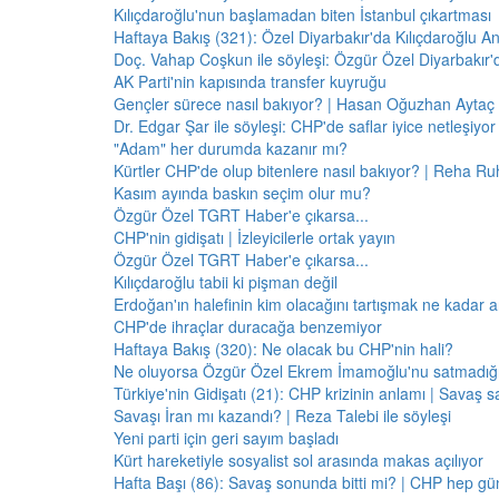
Kılıçdaroğlu'nun başlamadan biten İstanbul çıkartması
Haftaya Bakış (321): Özel Diyarbakır'da Kılıçdaroğlu A
Doç. Vahap Coşkun ile söyleşi: Özgür Özel Diyarbakır
AK Parti'nin kapısında transfer kuyruğu
Gençler sürece nasıl bakıyor? | Hasan Oğuzhan Aytaç 
Dr. Edgar Şar ile söyleşi: CHP'de saflar iyice netleşiyor
"Adam" her durumda kazanır mı?
Kürtler CHP'de olup bitenlere nasıl bakıyor? | Reha Ruh
Kasım ayında baskın seçim olur mu?
Özgür Özel TGRT Haber'e çıkarsa...
CHP'nin gidişatı | İzleyicilerle ortak yayın
Özgür Özel TGRT Haber'e çıkarsa...
Kılıçdaroğlu tabii ki pişman değil
Erdoğan'ın halefinin kim olacağını tartışmak ne kadar a
CHP'de ihraçlar duracağa benzemiyor
Haftaya Bakış (320): Ne olacak bu CHP'nin hali?
Ne oluyorsa Özgür Özel Ekrem İmamoğlu'nu satmadığı 
Türkiye'nin Gidişatı (21): CHP krizinin anlamı | Savaş s
Savaşı İran mı kazandı? | Reza Talebi ile söyleşi
Yeni parti için geri sayım başladı
Kürt hareketiyle sosyalist sol arasında makas açılıyor
Hafta Başı (86): Savaş sonunda bitti mi? | CHP hep 