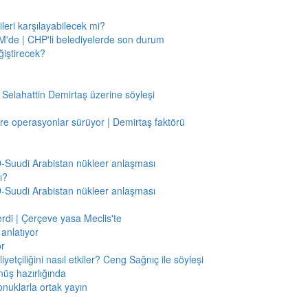
leri karşılayabilecek mi?
'de | CHP'li belediyelerde son durum
ğiştirecek?
 Selahattin Demirtaş üzerine söyleşi
re operasyonlar sürüyor | Demirtaş faktörü
BD-Suudi Arabistan nükleer anlaşması
ı?
BD-Suudi Arabistan nükleer anlaşması
verdi | Çerçeve yasa Meclis'te
anlatıyor
or
etçiliğini nasıl etkiler? Ceng Sağnıç ile söyleşi
nüş hazırlığında
onuklarla ortak yayın