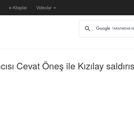
e-Kitaplar
Videolar
sı Cevat Öneş ile Kızılay saldırısı