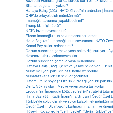
Bazı eski Fethullahçılar da sürece dahil olmak istiyor a
Silahlar boşuna mı yakıldı?
Haftaya Bakış (323): NATO Zirvesi'nin ardından | İm
CHP'de ortayolculuk mümkün mü?
İmamoğlu savunma yapabilecek mi?
Trump bizi niçin öptü?
NATO bizim neyimiz olur?
Ekrem İmamoğlu'nun savunmasını beklerken
Hafta Başı (89): İmamoğlu'nun savunması | NATO Zirve
Kemal Bey bizleri salacak mı?
Çözüm sürecinde çerçeve yasa belirsizliği sürüyor | Ayş
Neşemizi tabii ki çalamayacaklar
Çözüm sürecinde çerçeve yasa muamması
Haftaya Bakış (322): Çerçeve yasayı beklerken | Deniz
Muhtemel yeni parti için bazı notlar ve sorular
Muhafazakâr ailelerin seküler çocukları
Hatem Ete ile söyleşi: Özel'in kuracağı yeni bir partini
Deniz Göktaş olayı: Meyve veren ağacı taşlıyorlar
Erdoğan'ın "İmamoğlu kötü, çevresi iyi" stratejisi tutar 
Hafta Başı (88): Kadir İnanır'ın ardından | Özgür Özel 
Türkiye'de solcu olmak ve solcu kalabilmek mümkün 
Özgür Özel'in Diyarbakır çıkartmasının anlam ve önemi
Hüseyin Kocabıyık ile "derin devlet", "derin Türkiye" ve 