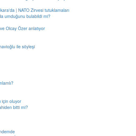
nkara'da | NATO Zirvesi tutuklamaları
'da umduğunu bulabildi mi?
ve Olcay Özer anlatıyor
avioğlu ile söyleşi
nlamlı?
için oluyor
ahiden bitti mi?
gündemde