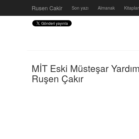
Rusen Cakir
Son yazı
Almanak
Kitaplar
MİT Eski Müsteşar Yardımcı
Ruşen Çakır