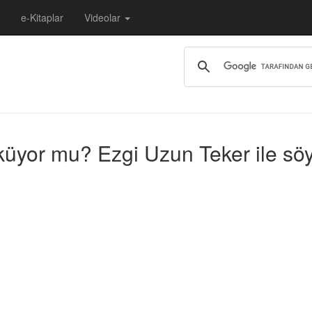
e-Kitaplar
Videolar
öküyor mu? Ezgi Uzun Teker ile söy