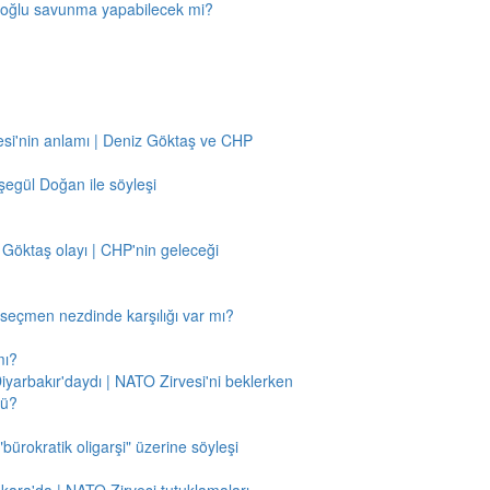
amoğlu savunma yapabilecek mi?
si'nin anlamı | Deniz Göktaş ve CHP
egül Doğan ile söyleşi
 Göktaş olayı | CHP'nin geleceği
n seçmen nezdinde karşılığı var mı?
mı?
Diyarbakır'daydı | NATO Zirvesi'ni beklerken
mü?
"bürokratik oligarşi" üzerine söyleşi