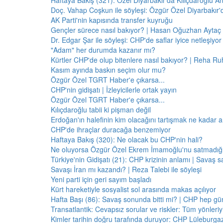
Haftaya Bakış (321): Özel Diyarbakır'da Kılıçdaroğlu A
Doç. Vahap Coşkun ile söyleşi: Özgür Özel Diyarbakır
AK Parti'nin kapısında transfer kuyruğu
Gençler sürece nasıl bakıyor? | Hasan Oğuzhan Aytaç 
Dr. Edgar Şar ile söyleşi: CHP'de saflar iyice netleşiyor
"Adam" her durumda kazanır mı?
Kürtler CHP'de olup bitenlere nasıl bakıyor? | Reha Ruh
Kasım ayında baskın seçim olur mu?
Özgür Özel TGRT Haber'e çıkarsa...
CHP'nin gidişatı | İzleyicilerle ortak yayın
Özgür Özel TGRT Haber'e çıkarsa...
Kılıçdaroğlu tabii ki pişman değil
Erdoğan'ın halefinin kim olacağını tartışmak ne kadar a
CHP'de ihraçlar duracağa benzemiyor
Haftaya Bakış (320): Ne olacak bu CHP'nin hali?
Ne oluyorsa Özgür Özel Ekrem İmamoğlu'nu satmadığı 
Türkiye'nin Gidişatı (21): CHP krizinin anlamı | Savaş s
Savaşı İran mı kazandı? | Reza Talebi ile söyleşi
Yeni parti için geri sayım başladı
Kürt hareketiyle sosyalist sol arasında makas açılıyor
Hafta Başı (86): Savaş sonunda bitti mi? | CHP hep 
Transatlantik: Cevapsız sorular ve riskler: Tüm yönler
Kimler tarihin doğru tarafında duruyor: CHP Lüleburga