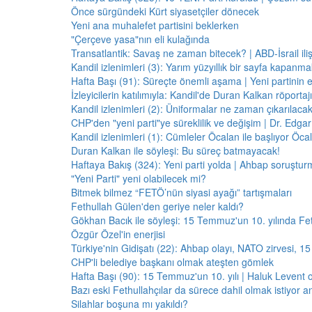
Önce sürgündeki Kürt siyasetçiler dönecek
Yeni ana muhalefet partisini beklerken
"Çerçeve yasa"nın eli kulağında
Transatlantik: Savaş ne zaman bitecek? | ABD-İsrail il
Kandil izlenimleri (3): Yarım yüzyıllık bir sayfa kapanm
Hafta Başı (91): Süreçte önemli aşama | Yeni partinin e
İzleyicilerin katılımıyla: Kandil'de Duran Kalkan röporta
Kandil izlenimleri (2): Üniformalar ne zaman çıkarılaca
CHP'den "yeni parti"ye süreklilik ve değişim | Dr. Edgar 
Kandil izlenimleri (1): Cümleler Öcalan ile başlıyor Öcala
Duran Kalkan ile söyleşi: Bu süreç batmayacak!
Haftaya Bakış (324): Yeni parti yolda | Ahbap soruştur
"Yeni Parti" yeni olabilecek mi?
Bitmek bilmez “FETÖ’nün siyasi ayağı” tartışmaları
Fethullah Gülen'den geriye neler kaldı?
Gökhan Bacık ile söyleşi: 15 Temmuz'un 10. yılında Fe
Özgür Özel'in enerjisi
Türkiye'nin Gidişatı (22): Ahbap olayı, NATO zirvesi, 1
CHP'li belediye başkanı olmak ateşten gömlek
Hafta Başı (90): 15 Temmuz'un 10. yılı | Haluk Levent o
Bazı eski Fethullahçılar da sürece dahil olmak istiyor a
Silahlar boşuna mı yakıldı?