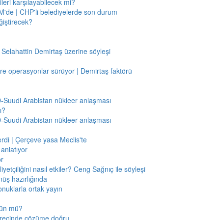
leri karşılayabilecek mi?
'de | CHP'li belediyelerde son durum
ğiştirecek?
 Selahattin Demirtaş üzerine söyleşi
re operasyonlar sürüyor | Demirtaş faktörü
BD-Suudi Arabistan nükleer anlaşması
ı?
BD-Suudi Arabistan nükleer anlaşması
verdi | Çerçeve yasa Meclis'te
anlatıyor
or
etçiliğini nasıl etkiler? Ceng Sağnıç ile söyleşi
nüş hazırlığında
onuklarla ortak yayın
mkün mü?
sürecinde çözüme doğru