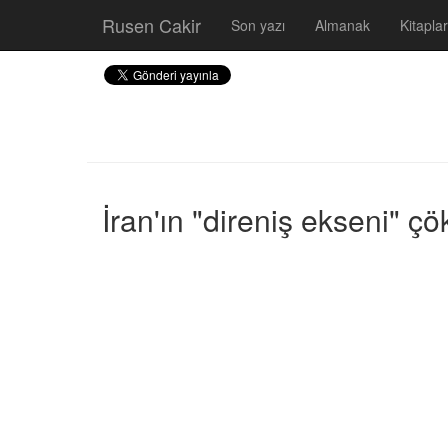
Rusen Cakir
Son yazı
Almanak
Kitaplar
İran'ın "direniş ekseni" ç