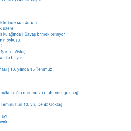
işkilerinde son durum
ak üzere
li kulağında | Savaş bitmek bilmiyor
jının öyküsü
k?
Şar ile söyleşi
n ile bitiyor
ması | 10. yılında 15 Temmuz
thullahçılığın durumu ve muhtemel geleceği
5 Temmuz'un 10. yılı, Deniz Göktaş
layı
ncak...