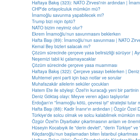
Haftaya Bakış (323): NATO Zirvesi'nin ardından | İm
CHP'de ortayolculuk mümkün mü?
İmamoğlu savunma yapabilecek mi?
Trump bizi niçin öptü?
NATO bizim neyimiz olur?
Ekrem İmamoğlu'nun savunmasını beklerken
Hafta Başı (89): İmamoğlu'nun savunması | NATO Zirve
Kemal Bey bizleri salacak mı?
Çözüm sürecinde çerçeve yasa belirsizliği sürüyor | Ayş
Neşemizi tabii ki çalamayacaklar
Çözüm sürecinde çerçeve yasa muamması
Haftaya Bakış (322): Çerçeve yasayı beklerken | Deniz
Muhtemel yeni parti için bazı notlar ve sorular
Muhafazakâr ailelerin seküler çocukları
Hatem Ete ile söyleşi: Özel'in kuracağı yeni bir partini
Deniz Göktaş olayı: Meyve veren ağacı taşlıyorlar
Erdoğan'ın "İmamoğlu kötü, çevresi iyi" stratejisi tutar 
Hafta Başı (88): Kadir İnanır'ın ardından | Özgür Özel 
Türkiye'de solcu olmak ve solcu kalabilmek mümkün 
Özgür Özel'in Diyarbakır çıkartmasının anlam ve önemi
Hüseyin Kocabıyık ile "derin devlet", "derin Türkiye" ve 
Kılıçdaroğlu'nun başlamadan biten İstanbul çıkartması