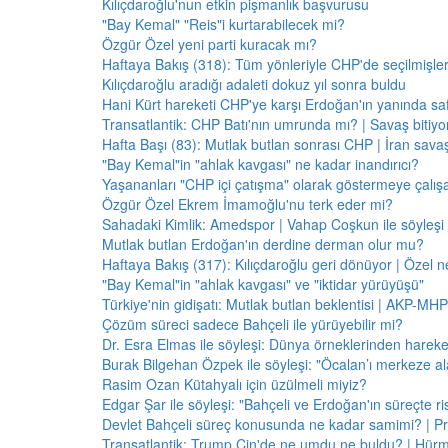
Kılıçdaroğlu'nun etkin pişmanlık başvurusu
"Bay Kemal" "Reis"i kurtarabilecek mi?
Özgür Özel yeni parti kuracak mı?
Haftaya Bakış (318): Tüm yönleriyle CHP'de seçilmişle
Kılıçdaroğlu aradığı adaleti dokuz yıl sonra buldu
Hani Kürt hareketi CHP'ye karşı Erdoğan'ın yanında saf
Transatlantik: CHP Batı'nın umrunda mı? | Savaş bitiy
Hafta Başı (83): Mutlak butlan sonrası CHP | İran savaş
"Bay Kemal"in "ahlak kavgası" ne kadar inandırıcı?
Yaşananları "CHP içi çatışma" olarak göstermeye çalış
Özgür Özel Ekrem İmamoğlu'nu terk eder mi?
Sahadaki Kimlik: Amedspor | Vahap Coşkun ile söyleşi
Mutlak butlan Erdoğan'ın derdine derman olur mu?
Haftaya Bakış (317): Kılıçdaroğlu geri dönüyor | Özel 
"Bay Kemal"in "ahlak kavgası" ve "iktidar yürüyüşü"
Türkiye'nin gidişatı: Mutlak butlan beklentisi | AKP-MHP
Çözüm süreci sadece Bahçeli ile yürüyebilir mi?
Dr. Esra Elmas ile söyleşi: Dünya örneklerinden hareke
Burak Bilgehan Özpek ile söyleşi: "Öcalan’ı merkeze ala
Rasim Ozan Kütahyalı için üzülmeli miyiz?
Edgar Şar ile söyleşi: "Bahçeli ve Erdoğan'ın süreçte risk
Devlet Bahçeli süreç konusunda ne kadar samimi? | Pr
Transatlantik: Trump Çin'de ne umdu ne buldu? | Hür