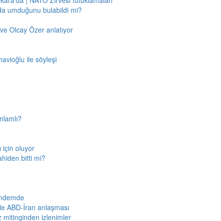
nkara'da | NATO Zirvesi tutuklamaları
'da umduğunu bulabildi mi?
ve Olcay Özer anlatıyor
avioğlu ile söyleşi
nlamlı?
için oluyor
ahiden bitti mi?
gündemde
iyle ABD-İran anlaşması
z mitinginden izlenimler