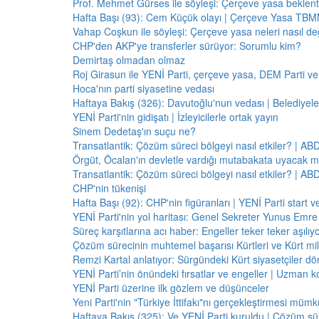
Prof. Mehmet Gürses ile söyleşi: Çerçeve yasa beklenti
Hafta Başı (93): Cem Küçük olayı | Çerçeve Yasa TBMM
Vahap Coşkun ile söyleşi: Çerçeve yasa neleri nasıl de
CHP'den AKP'ye transferler sürüyor: Sorumlu kim?
Demirtaş olmadan olmaz
Roj Girasun ile YENİ Parti, çerçeve yasa, DEM Parti ve
Hoca'nın parti siyasetine vedası
Haftaya Bakış (326): Davutoğlu'nun vedası | Belediyele
YENİ Parti'nin gidişatı | İzleyicilerle ortak yayın
Sinem Dedetaş'ın suçu ne?
Transatlantik: Çözüm süreci bölgeyi nasıl etkiler? | A
Örgüt, Öcalan'ın devletle vardığı mutabakata uyacak m
Transatlantik: Çözüm süreci bölgeyi nasıl etkiler? | A
CHP'nin tükenişi
Hafta Başı (92): CHP'nin figüranları | YENİ Parti start 
YENİ Parti'nin yol haritası: Genel Sekreter Yunus Emre 
Süreç karşıtlarına acı haber: Engeller teker teker aşılıy
Çözüm sürecinin muhtemel başarısı Kürtleri ve Kürt milliy
Remzi Kartal anlatıyor: Sürgündeki Kürt siyasetçiler dö
YENİ Parti’nin önündeki fırsatlar ve engeller | Uzman k
YENİ Parti üzerine ilk gözlem ve düşünceler
Yeni Parti'nin "Türkiye İttifakı"nı gerçekleştirmesi mü
Haftaya Bakış (325): Ve YENİ Parti kuruldu | Çözüm 