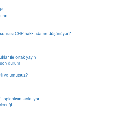
HP
amanı
n sonrası CHP hakkında ne düşünüyor?
klar ile ortak yayın
a son durum
fkeli ve umutsuz?
toplantısını anlatıyor
eleceği