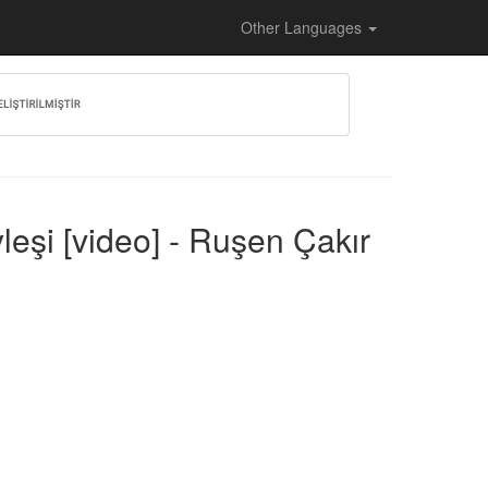
Other Languages
leşi [video] - Ruşen Çakır