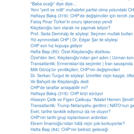
"Baba ocağı" diye diye...
Yeni "yerli ve milli" muhalefet partisi olma yolundaki C
Haftaya Bakış (319): CHP’de değişimciler için tercih z
Fatoş Pınar Türker'in onuru işkenceyi yendi
Kılıçdaroğlu tam olarak ne yapmak istiyor?
Prof. Seda Demiralp ile söyleşi: Seçmen mutlak butla
Yol ayrımındaki CHP | Dr. Edgar Şar ile söyleşi
CHP son hız kopuşa gidiyor
Hafta Başı (85): Özel-Kılıçdaroğlu düellosu
Özel'den ileri, Kılıçdaroğlu'ndan geri adım | Uzman konu
Transatlantik: Ermenistan'da seçimler | İran savaşınd
Milli Görüş'ün yenilikçileri, CHP'nin değişimcileri
Dr. Serkan Turgut ile söyleşi: İzmirliler niçin kaygılı, ö
Ve Bahçeli de Kılıçdaroğlu dedi
CHP'de taraflar anlaşabilir mi?
Haftaya Bakış (319): CHP krizi sürüyor
Hüseyin Çelik ve Figen Çalıkuşu "Adalet Hemen Şimdi!" 
Transatlantik: Trump-Netanyahu gerilimi | NATO'nun g
Evet, tarihe tanıklık ediyoruz da ne oluyor?
CHP'nin tarihi grup toplantısının ardından
Ekrem İmamoğlu'ndan hâlâ niçin çok korkuyorlar?
Hafta Başı (84): CHP'nin belirsiz geleceği