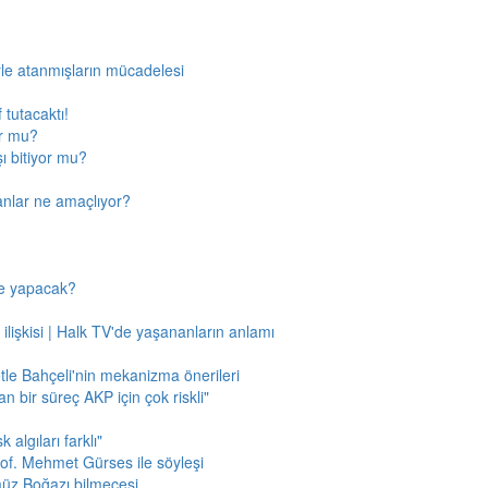
rle atanmışların mücadelesi
 tutacaktı!
or mu?
ı bitiyor mu?
anlar ne amaçlıyor?
ne yapacak?
 ilişkisi | Halk TV'de yaşananların anlamı
tle Bahçeli'nin mekanizma önerileri
n bir süreç AKP için çok riskli"
 algıları farklı"
of. Mehmet Gürses ile söyleşi
müz Boğazı bilmecesi