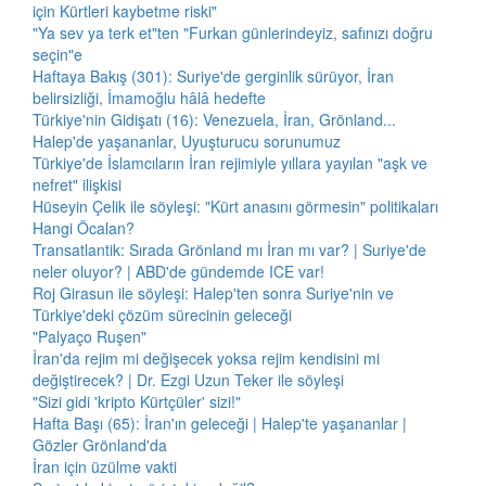
için Kürtleri kaybetme riski"
"Ya sev ya terk et"ten "Furkan günlerindeyiz, safınızı doğru
seçin"e
Haftaya Bakış (301): Suriye'de gerginlik sürüyor, İran
belirsizliği, İmamoğlu hâlâ hedefte
Türkiye'nin Gidişatı (16): Venezuela, İran, Grönland...
Halep'de yaşananlar, Uyuşturucu sorunumuz
Türkiye'de İslamcıların İran rejimiyle yıllara yayılan "aşk ve
nefret" ilişkisi
Hüseyin Çelik ile söyleşi: "Kürt anasını görmesin" politikaları
Hangi Öcalan?
Transatlantik: Sırada Grönland mı İran mı var? | Suriye'de
neler oluyor? | ABD'de gündemde ICE var!
Roj Girasun ile söyleşi: Halep'ten sonra Suriye'nin ve
Türkiye'deki çözüm sürecinin geleceği
"Palyaço Ruşen"
İran'da rejim mi değişecek yoksa rejim kendisini mi
değiştirecek? | Dr. Ezgi Uzun Teker ile söyleşi
"Sizi gidi 'kripto Kürtçüler' sizi!"
Hafta Başı (65): İran'ın geleceği | Halep'te yaşananlar |
Gözler Grönland'da
İran için üzülme vakti