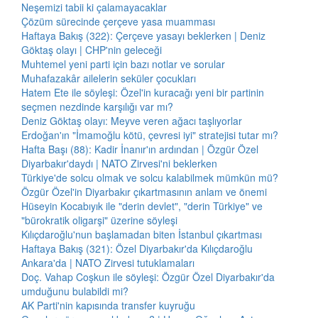
Neşemizi tabii ki çalamayacaklar
Çözüm sürecinde çerçeve yasa muamması
Haftaya Bakış (322): Çerçeve yasayı beklerken | Deniz
Göktaş olayı | CHP'nin geleceği
Muhtemel yeni parti için bazı notlar ve sorular
Muhafazakâr ailelerin seküler çocukları
Hatem Ete ile söyleşi: Özel'in kuracağı yeni bir partinin
seçmen nezdinde karşılığı var mı?
Deniz Göktaş olayı: Meyve veren ağacı taşlıyorlar
Erdoğan'ın "İmamoğlu kötü, çevresi iyi" stratejisi tutar mı?
Hafta Başı (88): Kadir İnanır'ın ardından | Özgür Özel
Diyarbakır'daydı | NATO Zirvesi'ni beklerken
Türkiye'de solcu olmak ve solcu kalabilmek mümkün mü?
Özgür Özel'in Diyarbakır çıkartmasının anlam ve önemi
Hüseyin Kocabıyık ile "derin devlet", "derin Türkiye" ve
"bürokratik oligarşi" üzerine söyleşi
Kılıçdaroğlu'nun başlamadan biten İstanbul çıkartması
Haftaya Bakış (321): Özel Diyarbakır'da Kılıçdaroğlu
Ankara'da | NATO Zirvesi tutuklamaları
Doç. Vahap Coşkun ile söyleşi: Özgür Özel Diyarbakır'da
umduğunu bulabildi mi?
AK Parti'nin kapısında transfer kuyruğu