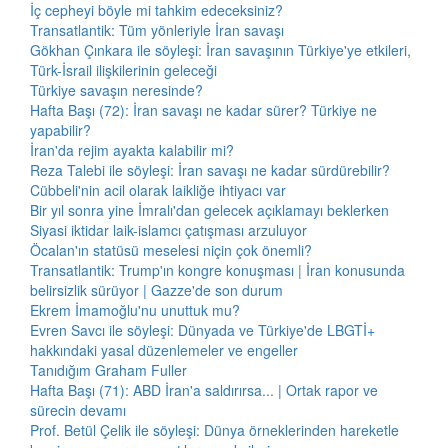
İç cepheyi böyle mi tahkim edeceksiniz?
Transatlantik: Tüm yönleriyle İran savaşı
Gökhan Çınkara ile söyleşi: İran savaşının Türkiye'ye etkileri,
Türk-İsrail ilişkilerinin geleceği
Türkiye savaşın neresinde?
Hafta Başı (72): İran savaşı ne kadar sürer? Türkiye ne
yapabilir?
İran'da rejim ayakta kalabilir mi?
Reza Talebi ile söyleşi: İran savaşı ne kadar sürdürebilir?
Cübbeli'nin acil olarak laikliğe ihtiyacı var
Bir yıl sonra yine İmralı'dan gelecek açıklamayı beklerken
Siyasi iktidar laik-islamcı çatışması arzuluyor
Öcalan'ın statüsü meselesi niçin çok önemli?
Transatlantik: Trump'ın kongre konuşması | İran konusunda
belirsizlik sürüyor | Gazze'de son durum
Ekrem İmamoğlu'nu unuttuk mu?
Evren Savcı ile söyleşi: Dünyada ve Türkiye'de LBGTİ+
hakkındaki yasal düzenlemeler ve engeller
Tanıdığım Graham Fuller
Hafta Başı (71): ABD İran'a saldırırsa... | Ortak rapor ve
sürecin devamı
Prof. Betül Çelik ile söyleşi: Dünya örneklerinden hareketle