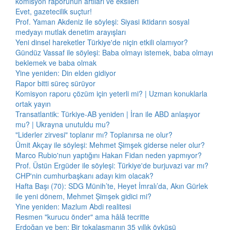
komisyon raporunun artıları ve eksileri
Evet, gazetecilik suçtur!
Prof. Yaman Akdeniz ile söyleşi: Siyasi iktidarın sosyal
medyayı mutlak denetim arayışları
Yeni dinsel hareketler Türkiye'de niçin etkili olamıyor?
Gündüz Vassaf ile söyleşi: Baba olmayı istemek, baba olmayı
beklemek ve baba olmak
Yine yeniden: Din elden gidiyor
Rapor bitti süreç sürüyor
Komisyon raporu çözüm için yeterli mi? | Uzman konuklarla
ortak yayın
Transatlantik: Türkiye-AB yeniden | İran ile ABD anlaşıyor
mu? | Ukrayna unutuldu mu?
"Liderler zirvesi" toplanır mı? Toplanırsa ne olur?
Ümit Akçay ile söyleşi: Mehmet Şimşek giderse neler olur?
Marco Rubio'nun yaptığını Hakan Fidan neden yapmıyor?
Prof. Üstün Ergüder ile söyleşi: Türkiye'de burjuvazi var mı?
CHP'nin cumhurbaşkanı adayı kim olacak?
Hafta Başı (70): SDG Münih’te, Heyet İmralı’da, Akın Gürlek
ile yeni dönem, Mehmet Şimşek gidici mi?
Yine yeniden: Mazlum Abdi realitesi
Resmen "kurucu önder" ama hâlâ tecritte
Erdoğan ve ben: Bir tokalaşmanın 35 yıllık öyküsü