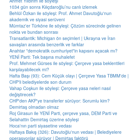
Ahmet Yıldırım ile söyleşi
1034 gün sonra Kılıçdaroğlu’nu canlı izlemek
Behlül Özkan ile söyleşi: Prof. Ahmet Davutoğlu'nun
akademik ve siyasi serüveni
Mümtaz'er Türköne ile söyleşi: Çözüm sürecinde gelinen
nokta ve bundan sonrası
Transatlantik: Michigan ön seçimleri | Ukrayna ve İran
savaşları arasında benzerlik ve farklar
Anahtar "demokratik cumhuriyet"in kapısını açacak mı?
YENİ Parti: Tek başına muhalefet
Prof. Mehmet Gürses ile söyleşi: Çerçeve yasa beklentileri
karşılayabilecek mi?
Hafta Başı (93): Cem Küçük olayı | Çerçeve Yasa TBMM'de |
CHP'li belediyelerde son durum
Vahap Coşkun ile söyleşi: Çerçeve yasa neleri nasıl
değiştirecek?
CHP'den AKP'ye transferler sürüyor: Sorumlu kim?
Demirtaş olmadan olmaz
Roj Girasun ile YENİ Parti, çerçeve yasa, DEM Parti ve
Selahattin Demirtaş üzerine söyleşi
Hoca'nın parti siyasetine vedası
Haftaya Bakış (326): Davutoğlu'nun vedası | Belediyelere
operasyonlar sürüyor | Demirtaş faktörü