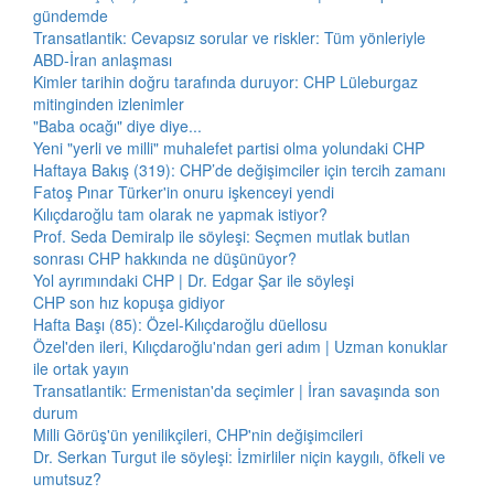
gündemde
Transatlantik: Cevapsız sorular ve riskler: Tüm yönleriyle
ABD-İran anlaşması
Kimler tarihin doğru tarafında duruyor: CHP Lüleburgaz
mitinginden izlenimler
"Baba ocağı" diye diye...
Yeni "yerli ve milli" muhalefet partisi olma yolundaki CHP
Haftaya Bakış (319): CHP’de değişimciler için tercih zamanı
Fatoş Pınar Türker'in onuru işkenceyi yendi
Kılıçdaroğlu tam olarak ne yapmak istiyor?
Prof. Seda Demiralp ile söyleşi: Seçmen mutlak butlan
sonrası CHP hakkında ne düşünüyor?
Yol ayrımındaki CHP | Dr. Edgar Şar ile söyleşi
CHP son hız kopuşa gidiyor
Hafta Başı (85): Özel-Kılıçdaroğlu düellosu
Özel'den ileri, Kılıçdaroğlu'ndan geri adım | Uzman konuklar
ile ortak yayın
Transatlantik: Ermenistan'da seçimler | İran savaşında son
durum
Milli Görüş'ün yenilikçileri, CHP'nin değişimcileri
Dr. Serkan Turgut ile söyleşi: İzmirliler niçin kaygılı, öfkeli ve
umutsuz?