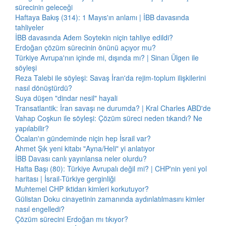
sürecinin geleceği
Haftaya Bakış (314): 1 Mayıs'ın anlamı | İBB davasında
tahliyeler
İBB davasında Adem Soytekin niçin tahliye edildi?
Erdoğan çözüm sürecinin önünü açıyor mu?
Türkiye Avrupa'nın içinde mi, dışında mı? | Sinan Ülgen ile
söyleşi
Reza Talebi ile söyleşi: Savaş İran'da rejim-toplum ilişkilerini
nasıl dönüştürdü?
Suya düşen "dindar nesil" hayali
Transatlantik: İran savaşı ne durumda? | Kral Charles ABD'de
Vahap Coşkun ile söyleşi: Çözüm süreci neden tıkandı? Ne
yapılabilir?
Öcalan'ın gündeminde niçin hep İsrail var?
Ahmet Şık yeni kitabı "Ayna/Heli" yi anlatıyor
İBB Davası canlı yayınlansa neler olurdu?
Hafta Başı (80): Türkiye Avrupalı değil mi? | CHP'nin yeni yol
haritası | İsrail-Türkiye gerginliği
Muhtemel CHP iktidarı kimleri korkutuyor?
Gülistan Doku cinayetinin zamanında aydınlatılmasını kimler
nasıl engelledi?
Çözüm sürecini Erdoğan mı tıkıyor?