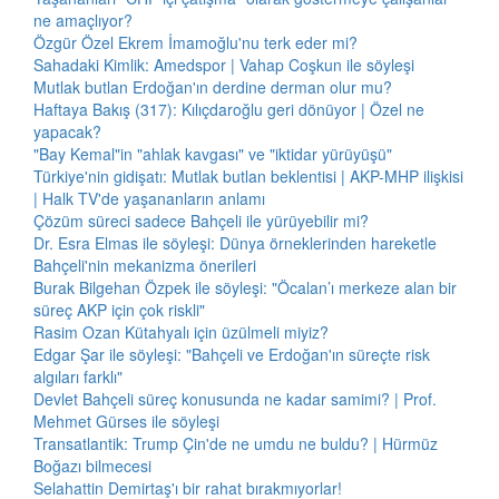
ne amaçlıyor?
Özgür Özel Ekrem İmamoğlu'nu terk eder mi?
Sahadaki Kimlik: Amedspor | Vahap Coşkun ile söyleşi
Mutlak butlan Erdoğan'ın derdine derman olur mu?
Haftaya Bakış (317): Kılıçdaroğlu geri dönüyor | Özel ne
yapacak?
"Bay Kemal"in "ahlak kavgası" ve "iktidar yürüyüşü"
Türkiye'nin gidişatı: Mutlak butlan beklentisi | AKP-MHP ilişkisi
| Halk TV'de yaşananların anlamı
Çözüm süreci sadece Bahçeli ile yürüyebilir mi?
Dr. Esra Elmas ile söyleşi: Dünya örneklerinden hareketle
Bahçeli'nin mekanizma önerileri
Burak Bilgehan Özpek ile söyleşi: "Öcalan’ı merkeze alan bir
süreç AKP için çok riskli"
Rasim Ozan Kütahyalı için üzülmeli miyiz?
Edgar Şar ile söyleşi: "Bahçeli ve Erdoğan'ın süreçte risk
algıları farklı"
Devlet Bahçeli süreç konusunda ne kadar samimi? | Prof.
Mehmet Gürses ile söyleşi
Transatlantik: Trump Çin'de ne umdu ne buldu? | Hürmüz
Boğazı bilmecesi
Selahattin Demirtaş'ı bir rahat bırakmıyorlar!