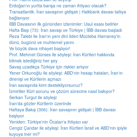
Erdoğan'ın yurtta barışa ne zaman ihtiyacı olacak?
Transatlantik: İran savaşının gidişatı | Halkbank davası tatlıya
bağlanıyor
İBB Davasının ilk gününden izlenimler: Usul esası belirler
Hafta Başı (73): İran savaşı ve Türkiye | İBB davası başladı
Reza Talebi ile İran'ın yeni dini lideri Mücteba Hamaney'in
dünü, bugünü ve muhtemel yarını
Ve büyük dava nihayet başlıyor!
Prof. Mehmet Gürses ile söyleşi: İran Kürtleri hakkında
bilmek istediğiniz her şey
Savaş uzadıkça Türkiye için riskler artıyor
Yener Orkunoğlu ile söyleşi: ABD'nin hesap hataları, İran'ın
direnişi ve Kürtlerin açmazı
İran savaşında kimi destekliyorsunuz?
İzmirliler Kürt sorunu ve çözüm sürecine nasıl bakıyor?
Serkan Turgut ile söyleşi
İran'da gözler Kürtlerin üzerinde
Haftaya Bakış (306): İran savaşının gidişatı | İBB davası
başlıyor
Yeniden: Türkiye'nin Öcalan'a ihtiyacı var
Cengiz Çandar ile söyleşi: İran Kürtleri İsrail ve ABD'nin ipiyle
kuyuya iner mi?