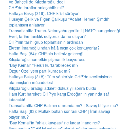
Ve Bahçeli de Kılıçdaroğlu dedi
CHP'de taraflar anlaşabilir mi?
Haftaya Bakış (319): CHP krizi sürüyor
Hüseyin Çelik ve Figen Çalıkuşu "Adalet Hemen Şimdi!"
toplantısını anlatıyor
Transatlantik: Trump-Netanyahu gerilimi | NATO'nun geleceği
Evet, tarihe tanıklık ediyoruz da ne oluyor?
CHP'nin tarihi grup toplantısının ardından
Ekrem İmamoğlu'ndan hâlâ niçin çok korkuyorlar?
Hafta Başı (84): CHP'nin belirsiz geleceği
Kılıçdaroğlu'nun etkin pişmanlık başvurusu
"Bay Kemal" "Reis"i kurtarabilecek mi?
Özgür Özel yeni parti kuracak mı?
Haftaya Bakış (318): Tüm yönleriyle CHP'de seçilmişlerle
atanmışların mücadelesi
Kılıçdaroğlu aradığı adaleti dokuz yıl sonra buldu
Hani Kürt hareketi CHP'ye karşı Erdoğan'ın yanında saf
tutacaktı!
Transatlantik: CHP Batı'nın umrunda mı? | Savaş bitiyor mu?
Hafta Başı (83): Mutlak butlan sonrası CHP | İran savaşı
bitiyor mu?
"Bay Kemal"in "ahlak kavgası" ne kadar inandırıcı?
Yaşananları "CHP içi çatışma" olarak göstermeye çalışanlar