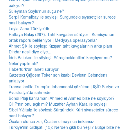
bakıyor?
Süleyman Soylu'nun suçu ne?
Serpil Kemalbay ile söyleşi: Sürgündeki siyasetçiler sürece
nasıl bakıyor?
Leyla Zana Türkiye'dir
Haftaya Bakış (297): Taht kavgaları sürüyor | Komisyonun
ortak raporu bekleniyor | Medyaya operasyonlar
Ahmet Şık ile söyleşi: Kızışan taht kavgalarının arka planı
Dindar nesil diye diye...
İdris Baluken ile söyleşi: Süreç beklentileri karşılıyor mu?
Neler yapılmalı?
Habertürk'ün laneti sürüyor
Gazeteci Çiğdem Toker son kitabı Devletin Cebinden'i
anlatıyor
Transatlantik: Trump'ın tabanındaki çözülme | IŞİD Suriye ve
Avustralya'da sahnede
Bondi Plajı kahramanı Ahmed el Ahmed bize ne söylüyor?
CHP'nin önü açık mı? Muzaffer Ayhan Kara ile söyleşi
Sibel Yiğitalp ile söyleşi: Sürgündeki Kürt siyasetçiler sürece
nasıl bakıyor?
Öcalan olunca zor, Öcalan olmayınca imkansız
Türkiye'nin Gidişatı (15): Nerden çıktı bu Yeşil? Bütçe bize ne