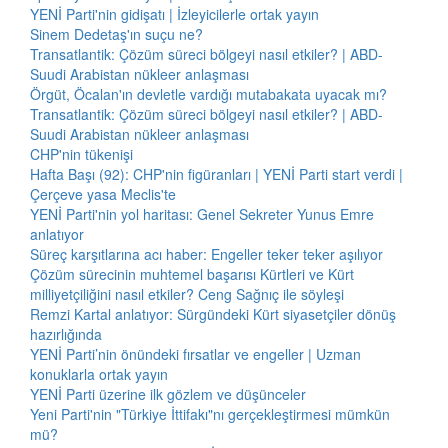
YENİ Parti'nin gidişatı | İzleyicilerle ortak yayın
Sinem Dedetaş'ın suçu ne?
Transatlantik: Çözüm süreci bölgeyi nasıl etkiler? | ABD-
Suudi Arabistan nükleer anlaşması
Örgüt, Öcalan'ın devletle vardığı mutabakata uyacak mı?
Transatlantik: Çözüm süreci bölgeyi nasıl etkiler? | ABD-
Suudi Arabistan nükleer anlaşması
CHP'nin tükenişi
Hafta Başı (92): CHP'nin figüranları | YENİ Parti start verdi |
Çerçeve yasa Meclis'te
YENİ Parti'nin yol haritası: Genel Sekreter Yunus Emre
anlatıyor
Süreç karşıtlarına acı haber: Engeller teker teker aşılıyor
Çözüm sürecinin muhtemel başarısı Kürtleri ve Kürt
milliyetçiliğini nasıl etkiler? Ceng Sağnıç ile söyleşi
Remzi Kartal anlatıyor: Sürgündeki Kürt siyasetçiler dönüş
hazırlığında
YENİ Parti’nin önündeki fırsatlar ve engeller | Uzman
konuklarla ortak yayın
YENİ Parti üzerine ilk gözlem ve düşünceler
Yeni Parti'nin "Türkiye İttifakı"nı gerçekleştirmesi mümkün
mü?