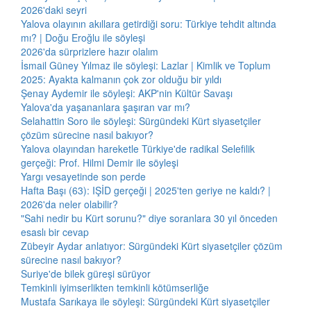
2026'daki seyri
Yalova olayının akıllara getirdiği soru: Türkiye tehdit altında
mı? | Doğu Eroğlu ile söyleşi
2026'da sürprizlere hazır olalım
İsmail Güney Yılmaz ile söyleşi: Lazlar | Kimlik ve Toplum
2025: Ayakta kalmanın çok zor olduğu bir yıldı
Şenay Aydemir ile söyleşi: AKP'nin Kültür Savaşı
Yalova'da yaşananlara şaşıran var mı?
Selahattin Soro ile söyleşi: Sürgündeki Kürt siyasetçiler
çözüm sürecine nasıl bakıyor?
Yalova olayından hareketle Türkiye'de radikal Selefilik
gerçeği: Prof. Hilmi Demir ile söyleşi
Yargı vesayetinde son perde
Hafta Başı (63): IŞİD gerçeği | 2025'ten geriye ne kaldı? |
2026'da neler olabilir?
"Sahi nedir bu Kürt sorunu?" diye soranlara 30 yıl önceden
esaslı bir cevap
Zübeyir Aydar anlatıyor: Sürgündeki Kürt siyasetçiler çözüm
sürecine nasıl bakıyor?
Suriye'de bilek güreşi sürüyor
Temkinli iyimserlikten temkinli kötümserliğe
Mustafa Sarıkaya ile söyleşi: Sürgündeki Kürt siyasetçiler