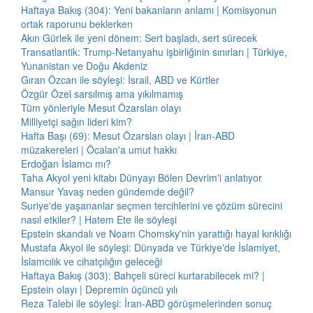
Haftaya Bakış (304): Yeni bakanların anlamı | Komisyonun
ortak raporunu beklerken
Akın Gürlek ile yeni dönem: Sert başladı, sert sürecek
Transatlantik: Trump-Netanyahu işbirliğinin sınırları | Türkiye,
Yunanistan ve Doğu Akdeniz
Gıran Özcan ile söyleşi: İsrail, ABD ve Kürtler
Özgür Özel sarsılmış ama yıkılmamış
Tüm yönleriyle Mesut Özarslan olayı
Milliyetçi sağın lideri kim?
Hafta Başı (69): Mesut Özarslan olayı | İran-ABD
müzakereleri | Öcalan'a umut hakkı
Erdoğan İslamcı mı?
Taha Akyol yeni kitabı Dünyayı Bölen Devrim'i anlatıyor
Mansur Yavaş neden gündemde değil?
Suriye'de yaşananlar seçmen tercihlerini ve çözüm sürecini
nasıl etkiler? | Hatem Ete ile söyleşi
Epstein skandalı ve Noam Chomsky'nin yarattığı hayal kırıklığı
Mustafa Akyol ile söyleşi: Dünyada ve Türkiye'de İslamiyet,
İslamcılık ve cihatçılığın geleceği
Haftaya Bakış (303): Bahçeli süreci kurtarabilecek mi? |
Epstein olayı | Depremin üçüncü yılı
Reza Talebi ile söyleşi: İran-ABD görüşmelerinden sonuç