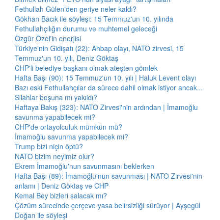
Fethullah Gülen'den geriye neler kaldı?
Gökhan Bacık ile söyleşi: 15 Temmuz'un 10. yılında
Fethullahçılığın durumu ve muhtemel geleceği
Özgür Özel'in enerjisi
Türkiye'nin Gidişatı (22): Ahbap olayı, NATO zirvesi, 15
Temmuz'un 10. yılı, Deniz Göktaş
CHP'li belediye başkanı olmak ateşten gömlek
Hafta Başı (90): 15 Temmuz'un 10. yılı | Haluk Levent olayı
Bazı eski Fethullahçılar da sürece dahil olmak istiyor ancak...
Silahlar boşuna mı yakıldı?
Haftaya Bakış (323): NATO Zirvesi'nin ardından | İmamoğlu
savunma yapabilecek mi?
CHP'de ortayolculuk mümkün mü?
İmamoğlu savunma yapabilecek mi?
Trump bizi niçin öptü?
NATO bizim neyimiz olur?
Ekrem İmamoğlu'nun savunmasını beklerken
Hafta Başı (89): İmamoğlu'nun savunması | NATO Zirvesi'nin
anlamı | Deniz Göktaş ve CHP
Kemal Bey bizleri salacak mı?
Çözüm sürecinde çerçeve yasa belirsizliği sürüyor | Ayşegül
Doğan ile söyleşi