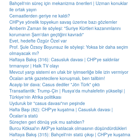
Bahçeli'nin süreç için mekanizma önerileri | Uzman konuklar
ile ortak yayın
Cemaatlerden geriye ne kaldı?
CHP'ye yönelik topyekun savaş üzerine bazı gözlemler
Amberin Zaman ile söyleşi: "Suriye Kürtleri kazanımlarını
korumanın Şam'dan geçtiğini kavradı"
Evet, hedefte Özgür Özel var
Prof. Şule Özsoy Boyunsuz ile söyleşi: Yoksa bir daha seçim
olmayacak mı?
Haftaya Bakış (316): Casusluk davası | CHP'ye saldırılar
tırmanıyor | Halk TV olayı
Mevcut yargı sistemi en ufak bir iyimserliğe bile izin vermiyor
Öcalan artık gazetecilere konuşmalı, ben talibim!
Acayip bir dava: Casus dediler "Jön Türk" çıktı
Transatlantik: Trump-Çin | Rusya'da muhalefetin yükselişi |
Türkiye'nin Afrika politikası
Uyduruk bir "casus davası"nın peşinde
Hafta Başı (82): CHP'ye kuşatma | Casusluk davası |
Öcalan'a statü
Süreçten geri dönüş yok mu sahiden?
Burcu Köksal'ın AKP'ye katılacak olmasının düşündürdükleri
Haftaya Bakış (315): Bahçeli'nin statü çıkışı | CHP'ye kuşatma