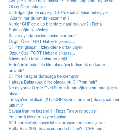
Gençler sürece nasıl bakıyor? | Hasan Oğuzhan Aytaç ve
Olcay Özer anlatıyor
Dr. Edgar Şar ile söyleşi: CHP'de saflar iyice netleşiyor
"Adam" her durumda kazanır mı?
Kürtler CHP'de olup bitenlere nasıl bakıyor? | Reha
Ruhavioğlu ile söyleşi
Kasım ayında baskın seçim olur mu?
Özgür Özel TGRT Haber'e çıkarsa...
CHP'nin gidişatı | İzleyicilerle ortak yayın
Özgür Özel TGRT Haber'e çıkarsa...
Kılıçdaroğlu tabii ki pişman değil
Erdoğan'ın halefinin kim olacağını tartışmak ne kadar
anlamlı?
CHP'de ihraçlar duracağa benzemiyor
Haftaya Bakış (320): Ne olacak bu CHP'nin hali?
Ne oluyorsa Özgür Özel Ekrem İmamoğlu'nu satmadığı için
oluyor
Türkiye'nin Gidişatı (21): CHP krizinin anlamı | Savaş sahiden
bitti mi?
Savaşı İran mı kazandı? | Reza Talebi ile söyleşi
Yeni parti için geri sayım başladı
Kürt hareketiyle sosyalist sol arasında makas açılıyor
Hafta Başı (86): Savaş sonunda bitti mi? | CHP hep