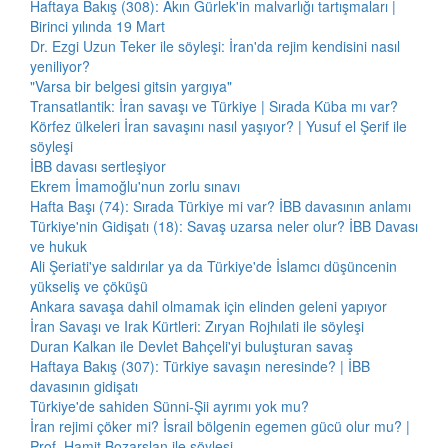
Haftaya Bakış (308): Akın Gürlek'in malvarlığı tartışmaları |
Birinci yılında 19 Mart
Dr. Ezgi Uzun Teker ile söyleşi: İran'da rejim kendisini nasıl
yeniliyor?
"Varsa bir belgesi gitsin yargıya"
Transatlantik: İran savaşı ve Türkiye | Sırada Küba mı var?
Körfez ülkeleri İran savaşını nasıl yaşıyor? | Yusuf el Şerif ile
söyleşi
İBB davası sertleşiyor
Ekrem İmamoğlu'nun zorlu sınavı
Hafta Başı (74): Sırada Türkiye mi var? İBB davasının anlamı
Türkiye'nin Gidişatı (18): Savaş uzarsa neler olur? İBB Davası
ve hukuk
Ali Şeriati'ye saldırılar ya da Türkiye'de İslamcı düşüncenin
yükseliş ve çöküşü
Ankara savaşa dahil olmamak için elinden geleni yapıyor
İran Savaşı ve Irak Kürtleri: Zıryan Rojhılati ile söyleşi
Duran Kalkan ile Devlet Bahçeli'yi buluşturan savaş
Haftaya Bakış (307): Türkiye savaşın neresinde? | İBB
davasının gidişatı
Türkiye'de sahiden Sünni-Şii ayrımı yok mu?
İran rejimi çöker mi? İsrail bölgenin egemen gücü olur mu? |
Prof. Hamit Bozarslan ile söyleşi