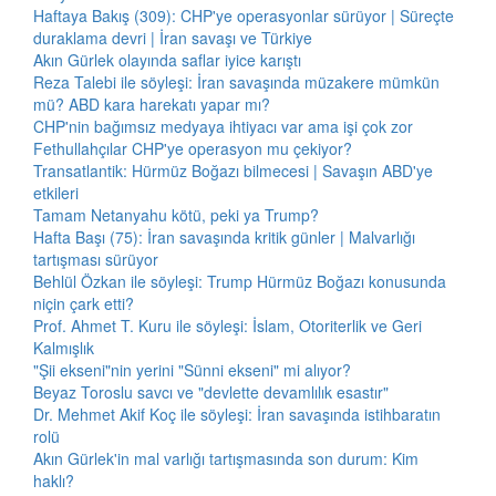
Haftaya Bakış (309): CHP'ye operasyonlar sürüyor | Süreçte
duraklama devri | İran savaşı ve Türkiye
Akın Gürlek olayında saflar iyice karıştı
Reza Talebi ile söyleşi: İran savaşında müzakere mümkün
mü? ABD kara harekatı yapar mı?
CHP'nin bağımsız medyaya ihtiyacı var ama işi çok zor
Fethullahçılar CHP'ye operasyon mu çekiyor?
Transatlantik: Hürmüz Boğazı bilmecesi | Savaşın ABD'ye
etkileri
Tamam Netanyahu kötü, peki ya Trump?
Hafta Başı (75): İran savaşında kritik günler | Malvarlığı
tartışması sürüyor
Behlül Özkan ile söyleşi: Trump Hürmüz Boğazı konusunda
niçin çark etti?
Prof. Ahmet T. Kuru ile söyleşi: İslam, Otoriterlik ve Geri
Kalmışlık
"Şii ekseni"nin yerini "Sünni ekseni" mi alıyor?
Beyaz Toroslu savcı ve "devlette devamlılık esastır"
Dr. Mehmet Akif Koç ile söyleşi: İran savaşında istihbaratın
rolü
Akın Gürlek'in mal varlığı tartışmasında son durum: Kim
haklı?