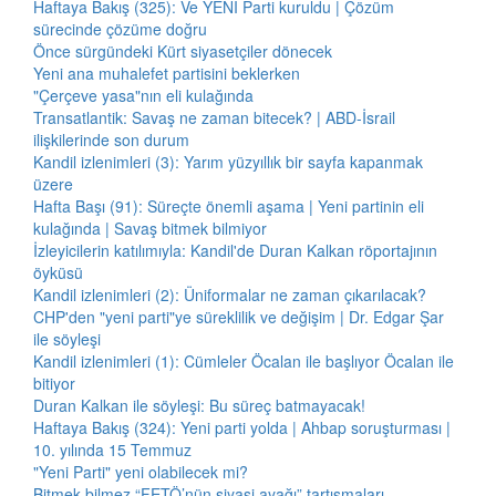
Haftaya Bakış (325): Ve YENİ Parti kuruldu | Çözüm
sürecinde çözüme doğru
Önce sürgündeki Kürt siyasetçiler dönecek
Yeni ana muhalefet partisini beklerken
"Çerçeve yasa"nın eli kulağında
Transatlantik: Savaş ne zaman bitecek? | ABD-İsrail
ilişkilerinde son durum
Kandil izlenimleri (3): Yarım yüzyıllık bir sayfa kapanmak
üzere
Hafta Başı (91): Süreçte önemli aşama | Yeni partinin eli
kulağında | Savaş bitmek bilmiyor
İzleyicilerin katılımıyla: Kandil'de Duran Kalkan röportajının
öyküsü
Kandil izlenimleri (2): Üniformalar ne zaman çıkarılacak?
CHP'den "yeni parti"ye süreklilik ve değişim | Dr. Edgar Şar
ile söyleşi
Kandil izlenimleri (1): Cümleler Öcalan ile başlıyor Öcalan ile
bitiyor
Duran Kalkan ile söyleşi: Bu süreç batmayacak!
Haftaya Bakış (324): Yeni parti yolda | Ahbap soruşturması |
10. yılında 15 Temmuz
"Yeni Parti" yeni olabilecek mi?
Bitmek bilmez “FETÖ’nün siyasi ayağı” tartışmaları