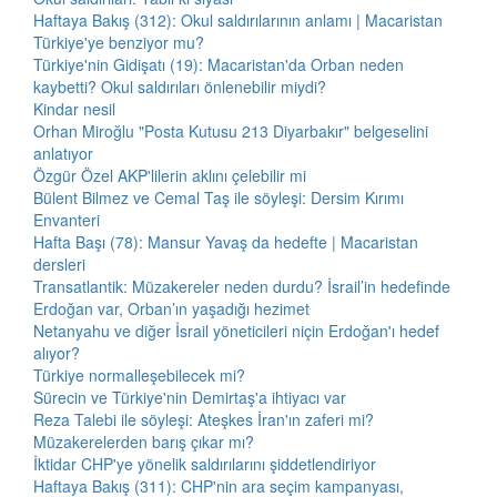
Haftaya Bakış (312): Okul saldırılarının anlamı | Macaristan
Türkiye'ye benziyor mu?
Türkiye'nin Gidişatı (19): Macaristan'da Orban neden
kaybetti? Okul saldırıları önlenebilir miydi?
Kindar nesil
Orhan Miroğlu "Posta Kutusu 213 Diyarbakır" belgeselini
anlatıyor
Özgür Özel AKP'lilerin aklını çelebilir mi
Bülent Bilmez ve Cemal Taş ile söyleşi: Dersim Kırımı
Envanteri
Hafta Başı (78): Mansur Yavaş da hedefte | Macaristan
dersleri
Transatlantik: Müzakereler neden durdu? İsrail’in hedefinde
Erdoğan var, Orban’ın yaşadığı hezimet
Netanyahu ve diğer İsrail yöneticileri niçin Erdoğan'ı hedef
alıyor?
Türkiye normalleşebilecek mi?
Sürecin ve Türkiye'nin Demirtaş'a ihtiyacı var
Reza Talebi ile söyleşi: Ateşkes İran'ın zaferi mi?
Müzakerelerden barış çıkar mı?
İktidar CHP'ye yönelik saldırılarını şiddetlendiriyor
Haftaya Bakış (311): CHP'nin ara seçim kampanyası,