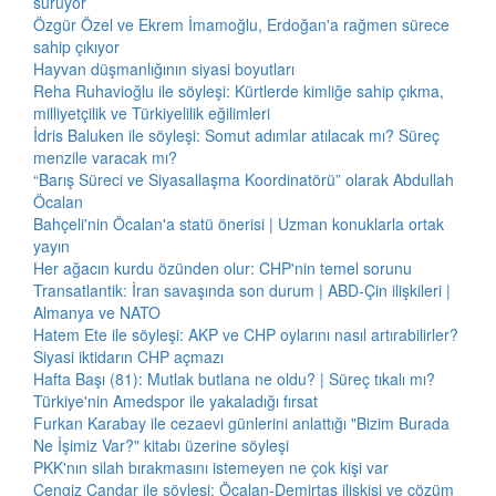
sürüyor
Özgür Özel ve Ekrem İmamoğlu, Erdoğan'a rağmen sürece
sahip çıkıyor
Hayvan düşmanlığının siyasi boyutları
Reha Ruhavioğlu ile söyleşi: Kürtlerde kimliğe sahip çıkma,
milliyetçilik ve Türkiyelilik eğilimleri
İdris Baluken ile söyleşi: Somut adımlar atılacak mı? Süreç
menzile varacak mı?
“Barış Süreci ve Siyasallaşma Koordinatörü” olarak Abdullah
Öcalan
Bahçeli'nin Öcalan'a statü önerisi | Uzman konuklarla ortak
yayın
Her ağacın kurdu özünden olur: CHP'nin temel sorunu
Transatlantik: İran savaşında son durum | ABD-Çin ilişkileri |
Almanya ve NATO
Hatem Ete ile söyleşi: AKP ve CHP oylarını nasıl artırabilirler?
Siyasi iktidarın CHP açmazı
Hafta Başı (81): Mutlak butlana ne oldu? | Süreç tıkalı mı?
Türkiye'nin Amedspor ile yakaladığı fırsat
Furkan Karabay ile cezaevi günlerini anlattığı "Bizim Burada
Ne İşimiz Var?" kitabı üzerine söyleşi
PKK'nın silah bırakmasını istemeyen ne çok kişi var
Cengiz Çandar ile söyleşi: Öcalan-Demirtaş ilişkisi ve çözüm