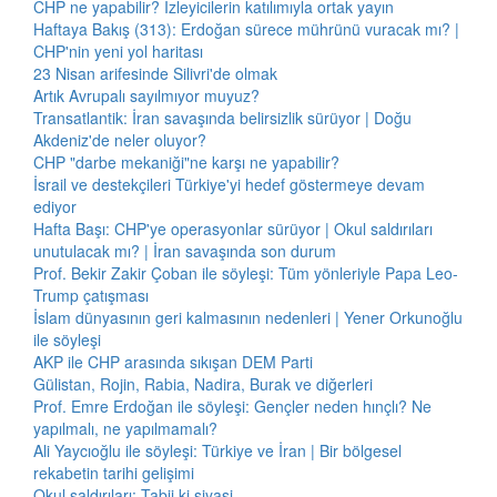
CHP ne yapabilir? İzleyicilerin katılımıyla ortak yayın
Haftaya Bakış (313): Erdoğan sürece mührünü vuracak mı? |
CHP'nin yeni yol haritası
23 Nisan arifesinde Silivri'de olmak
Artık Avrupalı sayılmıyor muyuz?
Transatlantik: İran savaşında belirsizlik sürüyor | Doğu
Akdeniz'de neler oluyor?
CHP "darbe mekaniği"ne karşı ne yapabilir?
İsrail ve destekçileri Türkiye'yi hedef göstermeye devam
ediyor
Hafta Başı: CHP'ye operasyonlar sürüyor | Okul saldırıları
unutulacak mı? | İran savaşında son durum
Prof. Bekir Zakir Çoban ile söyleşi: Tüm yönleriyle Papa Leo-
Trump çatışması
İslam dünyasının geri kalmasının nedenleri | Yener Orkunoğlu
ile söyleşi
AKP ile CHP arasında sıkışan DEM Parti
Gülistan, Rojin, Rabia, Nadira, Burak ve diğerleri
Prof. Emre Erdoğan ile söyleşi: Gençler neden hınçlı? Ne
yapılmalı, ne yapılmamalı?
Ali Yaycıoğlu ile söyleşi: Türkiye ve İran | Bir bölgesel
rekabetin tarihi gelişimi
Okul saldırıları: Tabii ki siyasi