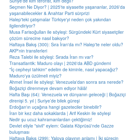
Suriye'de kim terörist, kim değil?
Seçmen Ne Diyor? | 2025'te siyasette yaşananlar, 2026'da
yaşanabilecekler & Anahtar Parti sürprizi
Halep'teki çatışmalar Türkiye'yi neden çok yakından
ilgilendiriyor?
Musa Farisoğulları ile söyleşi: Sürgündeki Kürt siyasetçiler
çözüm sürecine nasıl bakıyor?
Haftaya Bakış (300): Sıra İran'da mı? Halep'te neler oldu?
AKP'nin transferleri
Reza Talebi ile söyleşi: Sırada İran mı var?
Transatlantik: Maduro olayı | 2026'da ABD gündemi
"İç cepheyi tahkim" edelim de kiminle, nasıl yapacağız?
Maduro'ya üzülmeli miyiz?
Ahmet İnsel ile söyleşi: Venezuela'dan sonra sıra nerede?
Boğaziçi direnmeye devam ediyor hâlâ!
Hafta Başı (64): Venezuela ve dünyanın geleceği | Boğaziçi
direnişi 5. yıl | Suriye’de bilek güreşi
Erdoğan'ın uçağına hangi gazeteciler binebilir?
İran bir kez daha sokaklarda | Arif Keskin ile söyleşi
Nedir şu ucuz kahramanlardan çektiğimiz!
Devlet eliyle "sivil" eylem: Galata Köprüsü'nde Gazze
buluşması
Haftaya Bakış (299): Yalova olayının anlamı | İki sürecin