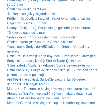
sürdürüyor
Öcalan'ın liderliği sarsılıyor
"Hüzün ki en çok yakışandır bize"
Kürtlerin üç büyük talihsizliği | Yener Orkunoğlu anlatıyor
Çağımızın Sisifos’u: Kürtler
Haftaya Bakış (302): Suriye'nin gölgesinde çözüm süreci |
Türkiye'de gazeteci olmak
Suriye dersleri: "Krala yaslanmayın, düşersiniz"
Öcalan uyarmıştı: "Sonumuz Gazze gibi olur"
Transtlantik: Suriye'de ABD faktörü | Grönland'ın belirsiz
geleceği
Ümit Fırat ile söyleşi: Tarih boyunca Kürtlerin statü arayışları
Suriye'nin ortaya çıkardığı Kürt milliyetçiliğinin krizi
"Pirus zaferi": Öcalan'ın kehaneti Suriye de gerçekleşiyor
Hafta Başı (66): Suriye'de dengeler değişti | Suriye'den sonra
çözüm sürecinin geleceği
Arif Keskin ile söyleşi: Suriye'de yaşananlar bölgedeki
dengeleri nasıl değiştirecek?
Mümtaz'er Türköne ile söyleşi: Yoksa çözüm süreci bitti mi?
Ahmed eş-Şara'nın yakaladığı ve kaçırmakta olduğu fırsat
Ahmed eş-Şara hakkında aykırı düşünceler
Mehmet Gürses ile söyleşi: "Halep'te iki mahalleyi kazanmak