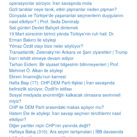
operasyonlar sürüyor, İran savaşında mola
Gizli tanıklar neye tanık, etkin pişmanlar neden pişman?
Dünyada ve Türkiye'de yaşananlar seçmenlerin duygularını
nasıl etkiliyor? | Prof. Seda Demiralp
Salı günleri Devlet Bahçeli dinlemek
19 Mart sürecinin birinci yılında Türkiye'nin ruh hali: Dr.
Erman Bakırcı ile söyleşi
Yılmaz Özdil olayı bize neler söylüyor?
Transatlantik: Zelensky'nin Ankara ve Şam ziyaretleri | Trump
İran'ı tehdit etmeye devam ediyor
Tarhan Erdem: Bir siyaset bilgesinin bilinmeyenleri | Prof.
Mehmet Ö. Alkan ile söyleşi
Ekrem İmamoğlu'nun karnesi
Hafta Başı (77): CHP-DEM Parti ilişkisi | İran savaşında
belirsizlik sürüyor, Özdil'in istifası
Sosyal medyada anonimliğin kalkacak olmasına sevinmeli
miyiz?
CHP ile DEM Parti arasındaki makas açılıyor mu?
Hatem Ete ile söyleşi: İran savaşı seçmen tercihlerini nasıl
etkiliyor?
Diğer partiler niçin CHP'nin yanında değil?
Haftaya Bakış (310): Ara seçim tartışmaları | İBB davasında