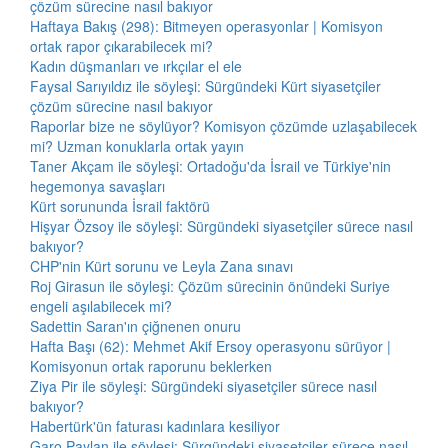
çözüm sürecine nasıl bakıyor
Haftaya Bakış (298): Bitmeyen operasyonlar | Komisyon
ortak rapor çıkarabilecek mi?
Kadın düşmanları ve ırkçılar el ele
Faysal Sarıyıldız ile söyleşi: Sürgündeki Kürt siyasetçiler
çözüm sürecine nasıl bakıyor
Raporlar bize ne söylüyor? Komisyon çözümde uzlaşabilecek
mi? Uzman konuklarla ortak yayın
Taner Akçam ile söyleşi: Ortadoğu'da İsrail ve Türkiye'nin
hegemonya savaşları
Kürt sorununda İsrail faktörü
Hişyar Özsoy ile söyleşi: Sürgündeki siyasetçiler sürece nasıl
bakıyor?
CHP'nin Kürt sorunu ve Leyla Zana sınavı
Roj Girasun ile söyleşi: Çözüm sürecinin önündeki Suriye
engeli aşılabilecek mi?
Sadettin Saran'ın çiğnenen onuru
Hafta Başı (62): Mehmet Akif Ersoy operasyonu sürüyor |
Komisyonun ortak raporunu beklerken
Ziya Pir ile söyleşi: Sürgündeki siyasetçiler sürece nasıl
bakıyor?
Habertürk'ün faturası kadınlara kesiliyor
Garo Paylan ile söyleşi: Sürgündeki siyasetçiler sürece nasıl