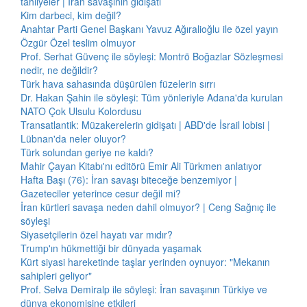
tahliyeler | İran savaşının gidişatı
Kim darbeci, kim değil?
Anahtar Parti Genel Başkanı Yavuz Ağıralioğlu ile özel yayın
Özgür Özel teslim olmuyor
Prof. Serhat Güvenç ile söyleşi: Montrö Boğazlar Sözleşmesi
nedir, ne değildir?
Türk hava sahasında düşürülen füzelerin sırrı
Dr. Hakan Şahin ile söyleşi: Tüm yönleriyle Adana'da kurulan
NATO Çok Ulsulu Kolordusu
Transatlantik: Müzakerelerin gidişatı | ABD'de İsrail lobisi |
Lübnan'da neler oluyor?
Türk solundan geriye ne kaldı?
Mahir Çayan Kitabı'nı editörü Emir Ali Türkmen anlatıyor
Hafta Başı (76): İran savaşı biteceğe benzemiyor |
Gazeteciler yeterince cesur değil mi?
İran kürtleri savaşa neden dahil olmuyor? | Ceng Sağnıç ile
söyleşi
Siyasetçilerin özel hayatı var mıdır?
Trump'ın hükmettiği bir dünyada yaşamak
Kürt siyasi hareketinde taşlar yerinden oynuyor: "Mekanın
sahipleri geliyor"
Prof. Selva Demiralp ile söyleşi: İran savaşının Türkiye ve
dünya ekonomisine etkileri