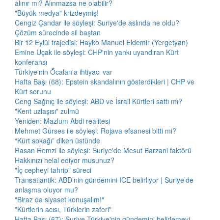
alınır mı? Alınmazsa ne olabilir?
"Büyük medya" krizdeymiş!
Cengiz Çandar ile söyleşi: Suriye'de aslında ne oldu?
Çözüm sürecinde sil baştan
Bir 12 Eylül trajedisi: Hayko Manuel Eldemir (Yergetyan)
Emine Uçak ile söyleşi: CHP'nin yankı uyandıran Kürt
konferansı
Türkiye'nin Öcalan'a ihtiyacı var
Hafta Başı (68): Epstein skandalının gösterdikleri | CHP ve
Kürt sorunu
Ceng Sağnıç ile söyleşi: ABD ve İsrail Kürtleri sattı mı?
"Kent uzlaşısı" zulmü
Yeniden: Mazlum Abdi realitesi
Mehmet Gürses ile söyleşi: Rojava efsanesi bitti mi?
“Kürt sokağı” diken üstünde
Rasan Remzi ile söyleşi: Suriye'de Mesut Barzani faktörü
Hakkınızı helal ediyor musunuz?
"İç cepheyi tahrip" süreci
Transatlantik: ABD’nin gündemini ICE belirliyor | Suriye’de
anlaşma oluyor mu?
"Biraz da siyaset konuşalım!"
"Kürtlerin acısı, Türklerin zaferi"
Hafta Başı (67): Suriye Türkiye'nin gündemini belirlemeyi