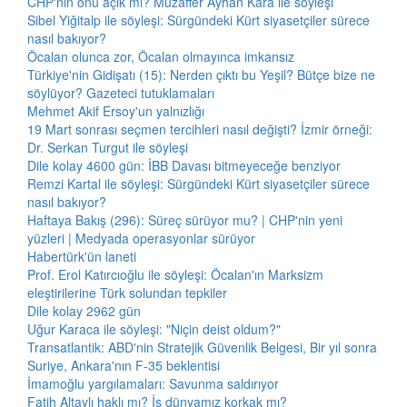
CHP'nin önü açık mı? Muzaffer Ayhan Kara ile söyleşi
Sibel Yiğitalp ile söyleşi: Sürgündeki Kürt siyasetçiler sürece
nasıl bakıyor?
Öcalan olunca zor, Öcalan olmayınca imkansız
Türkiye'nin Gidişatı (15): Nerden çıktı bu Yeşil? Bütçe bize ne
söylüyor? Gazeteci tutuklamaları
Mehmet Akif Ersoy'un yalnızlığı
19 Mart sonrası seçmen tercihleri nasıl değişti? İzmir örneği:
Dr. Serkan Turgut ile söyleşi
Dile kolay 4600 gün: İBB Davası bitmeyeceğe benziyor
Remzi Kartal ile söyleşi: Sürgündeki Kürt siyasetçiler sürece
nasıl bakıyor?
Haftaya Bakış (296): Süreç sürüyor mu? | CHP'nin yeni
yüzleri | Medyada operasyonlar sürüyor
Habertürk'ün laneti
Prof. Erol Katırcıoğlu ile söyleşi: Öcalan'ın Marksizm
eleştirilerine Türk solundan tepkiler
Dile kolay 2962 gün
Uğur Karaca ile söyleşi: "Niçin deist oldum?"
Transatlantik: ABD'nin Stratejik Güvenlik Belgesi, Bir yıl sonra
Suriye, Ankara'nın F-35 beklentisi
İmamoğlu yargılamaları: Savunma saldırıyor
Fatih Altaylı haklı mı? İş dünyamız korkak mı?