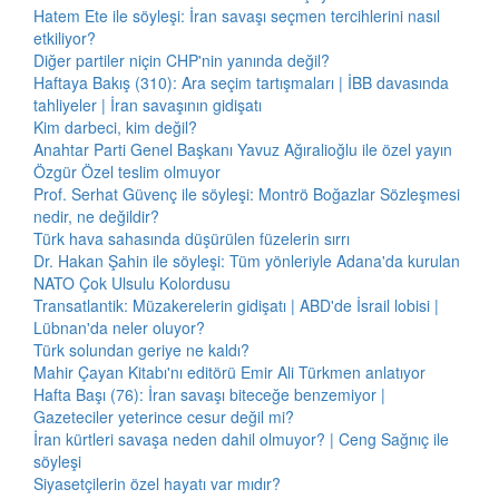
Hatem Ete ile söyleşi: İran savaşı seçmen tercihlerini nasıl
etkiliyor?
Diğer partiler niçin CHP'nin yanında değil?
Haftaya Bakış (310): Ara seçim tartışmaları | İBB davasında
tahliyeler | İran savaşının gidişatı
Kim darbeci, kim değil?
Anahtar Parti Genel Başkanı Yavuz Ağıralioğlu ile özel yayın
Özgür Özel teslim olmuyor
Prof. Serhat Güvenç ile söyleşi: Montrö Boğazlar Sözleşmesi
nedir, ne değildir?
Türk hava sahasında düşürülen füzelerin sırrı
Dr. Hakan Şahin ile söyleşi: Tüm yönleriyle Adana'da kurulan
NATO Çok Ulsulu Kolordusu
Transatlantik: Müzakerelerin gidişatı | ABD'de İsrail lobisi |
Lübnan'da neler oluyor?
Türk solundan geriye ne kaldı?
Mahir Çayan Kitabı'nı editörü Emir Ali Türkmen anlatıyor
Hafta Başı (76): İran savaşı biteceğe benzemiyor |
Gazeteciler yeterince cesur değil mi?
İran kürtleri savaşa neden dahil olmuyor? | Ceng Sağnıç ile
söyleşi
Siyasetçilerin özel hayatı var mıdır?