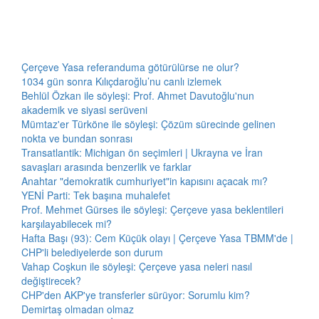
Çerçeve Yasa referanduma götürülürse ne olur?
1034 gün sonra Kılıçdaroğlu’nu canlı izlemek
Behlül Özkan ile söyleşi: Prof. Ahmet Davutoğlu'nun
akademik ve siyasi serüveni
Mümtaz'er Türköne ile söyleşi: Çözüm sürecinde gelinen
nokta ve bundan sonrası
Transatlantik: Michigan ön seçimleri | Ukrayna ve İran
savaşları arasında benzerlik ve farklar
Anahtar "demokratik cumhuriyet"in kapısını açacak mı?
YENİ Parti: Tek başına muhalefet
Prof. Mehmet Gürses ile söyleşi: Çerçeve yasa beklentileri
karşılayabilecek mi?
Hafta Başı (93): Cem Küçük olayı | Çerçeve Yasa TBMM'de |
CHP'li belediyelerde son durum
Vahap Coşkun ile söyleşi: Çerçeve yasa neleri nasıl
değiştirecek?
CHP'den AKP'ye transferler sürüyor: Sorumlu kim?
Demirtaş olmadan olmaz