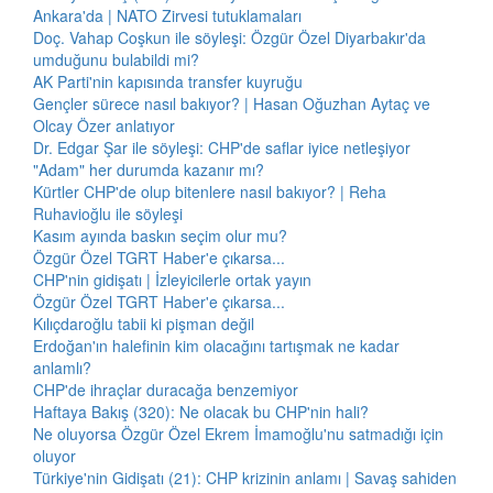
Ankara'da | NATO Zirvesi tutuklamaları
Doç. Vahap Coşkun ile söyleşi: Özgür Özel Diyarbakır'da
umduğunu bulabildi mi?
AK Parti'nin kapısında transfer kuyruğu
Gençler sürece nasıl bakıyor? | Hasan Oğuzhan Aytaç ve
Olcay Özer anlatıyor
Dr. Edgar Şar ile söyleşi: CHP'de saflar iyice netleşiyor
"Adam" her durumda kazanır mı?
Kürtler CHP'de olup bitenlere nasıl bakıyor? | Reha
Ruhavioğlu ile söyleşi
Kasım ayında baskın seçim olur mu?
Özgür Özel TGRT Haber'e çıkarsa...
CHP'nin gidişatı | İzleyicilerle ortak yayın
Özgür Özel TGRT Haber'e çıkarsa...
Kılıçdaroğlu tabii ki pişman değil
Erdoğan'ın halefinin kim olacağını tartışmak ne kadar
anlamlı?
CHP'de ihraçlar duracağa benzemiyor
Haftaya Bakış (320): Ne olacak bu CHP'nin hali?
Ne oluyorsa Özgür Özel Ekrem İmamoğlu'nu satmadığı için
oluyor
Türkiye'nin Gidişatı (21): CHP krizinin anlamı | Savaş sahiden