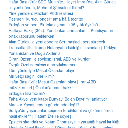
Hafta Başı (70): SDG Münih’te, Heyet İmralı’da, Akın Gürlek
ile yeni dönem, Mehmet Şimşek gidici mi?
Yine yeniden: Mazlum Abdi realitesi
Resmen "kurucu önder" ama hâlâ tecritte
Erdoğan ve ben: Bir tokalaşmanın 35 yıllık öyküsü
Haftaya Bakış (304): Yeni bakanların anlamı | Komisyonun
ortak raporunu beklerken
Akın Gürlek ile yeni dönem: Sert başladı, sert sürecek
Transatlantik: Trump-Netanyahu işbirliğinin sınırları | Türkiye,
Yunanistan ve Doğu Akdeniz
Gıran Özcan ile söyleşi: İsrail, ABD ve Kürtler
Özgür Özel sarsılmış ama yıkılmamış
Tüm yönleriyle Mesut Özarslan olayı
Milliyetçi sağın lideri kim?
Hafta Başı (69): Mesut Özarslan olayı | İran-ABD
müzakereleri | Öcalan'a umut hakkı
Erdoğan İslamcı mı?
Taha Akyol yeni kitabı Dünyayı Bölen Devrim'i anlatıyor
Mansur Yavaş neden gündemde değil?
Suriye'de yaşananlar seçmen tercihlerini ve çözüm sürecini
nasıl etkiler? | Hatem Ete ile söyleşi
Epstein skandalı ve Noam Chomsky'nin yarattığı hayal kırıklığı
Mustafa Akyol ile söyleşi: Dünyada ve Türkiye'de İslamiyet,