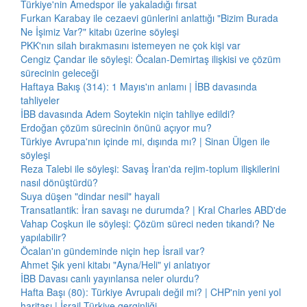
Türkiye'nin Amedspor ile yakaladığı fırsat
Furkan Karabay ile cezaevi günlerini anlattığı "Bizim Burada
Ne İşimiz Var?" kitabı üzerine söyleşi
PKK'nın silah bırakmasını istemeyen ne çok kişi var
Cengiz Çandar ile söyleşi: Öcalan-Demirtaş ilişkisi ve çözüm
sürecinin geleceği
Haftaya Bakış (314): 1 Mayıs'ın anlamı | İBB davasında
tahliyeler
İBB davasında Adem Soytekin niçin tahliye edildi?
Erdoğan çözüm sürecinin önünü açıyor mu?
Türkiye Avrupa'nın içinde mi, dışında mı? | Sinan Ülgen ile
söyleşi
Reza Talebi ile söyleşi: Savaş İran'da rejim-toplum ilişkilerini
nasıl dönüştürdü?
Suya düşen "dindar nesil" hayali
Transatlantik: İran savaşı ne durumda? | Kral Charles ABD'de
Vahap Coşkun ile söyleşi: Çözüm süreci neden tıkandı? Ne
yapılabilir?
Öcalan'ın gündeminde niçin hep İsrail var?
Ahmet Şık yeni kitabı "Ayna/Heli" yi anlatıyor
İBB Davası canlı yayınlansa neler olurdu?
Hafta Başı (80): Türkiye Avrupalı değil mi? | CHP'nin yeni yol
haritası | İsrail-Türkiye gerginliği