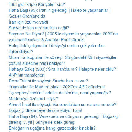
"Sizi gidi 'kripto Kürtçüler' sizi!"
Hafta Başı (65): İran'ın geleceği | Halep'te yaşananlar |
Gözler Grönland'da
İran için üzülme vakti
Suriye'de kim terörist, kim değil?
Seçmen Ne Diyor? | 2025'te siyasette yaşananlar, 2026'da
yaşanabilecekler & Anahtar Parti sürprizi
Halep'teki çatışmalar Türkiye'yi neden çok yakından
ilgilendiriyor?
Musa Farisoğulları ile söyleşi: Sürgündeki Kürt siyasetçiler
çözüm sürecine nasıl bakıyor?
Haftaya Bakış (300): Sıra İran'da mı? Halep'te neler oldu?
AKP'nin transferleri
Reza Talebi ile söyleşi: Sırada İran mı var?
Transatlantik: Maduro olayı | 2026'da ABD gündemi
"İç cepheyi tahkim" edelim de kiminle, nasıl yapacağız?
Maduro'ya üzülmeli miyiz?
Ahmet İnsel ile söyleşi: Venezuela'dan sonra sıra nerede?
Boğaziçi direnmeye devam ediyor hâlâ!
Hafta Başı (64): Venezuela ve dünyanın geleceği | Boğaziçi
direnişi 5. yıl | Suriye’de bilek güreşi
Erdoğan'ın uçağına hangi gazeteciler binebilir?