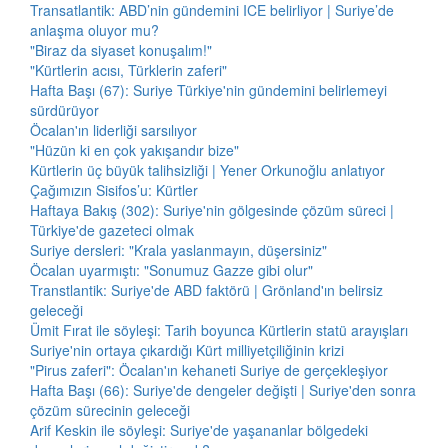
Transatlantik: ABD’nin gündemini ICE belirliyor | Suriye’de
anlaşma oluyor mu?
"Biraz da siyaset konuşalım!"
"Kürtlerin acısı, Türklerin zaferi"
Hafta Başı (67): Suriye Türkiye'nin gündemini belirlemeyi
sürdürüyor
Öcalan'ın liderliği sarsılıyor
"Hüzün ki en çok yakışandır bize"
Kürtlerin üç büyük talihsizliği | Yener Orkunoğlu anlatıyor
Çağımızın Sisifos’u: Kürtler
Haftaya Bakış (302): Suriye'nin gölgesinde çözüm süreci |
Türkiye'de gazeteci olmak
Suriye dersleri: "Krala yaslanmayın, düşersiniz"
Öcalan uyarmıştı: "Sonumuz Gazze gibi olur"
Transtlantik: Suriye'de ABD faktörü | Grönland'ın belirsiz
geleceği
Ümit Fırat ile söyleşi: Tarih boyunca Kürtlerin statü arayışları
Suriye'nin ortaya çıkardığı Kürt milliyetçiliğinin krizi
"Pirus zaferi": Öcalan'ın kehaneti Suriye de gerçekleşiyor
Hafta Başı (66): Suriye'de dengeler değişti | Suriye'den sonra
çözüm sürecinin geleceği
Arif Keskin ile söyleşi: Suriye'de yaşananlar bölgedeki