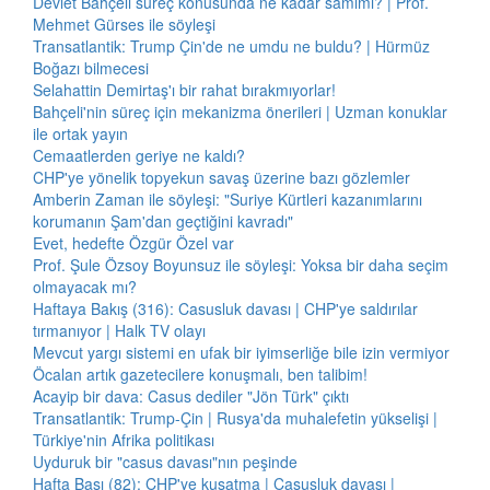
Devlet Bahçeli süreç konusunda ne kadar samimi? | Prof.
Mehmet Gürses ile söyleşi
Transatlantik: Trump Çin'de ne umdu ne buldu? | Hürmüz
Boğazı bilmecesi
Selahattin Demirtaş'ı bir rahat bırakmıyorlar!
Bahçeli'nin süreç için mekanizma önerileri | Uzman konuklar
ile ortak yayın
Cemaatlerden geriye ne kaldı?
CHP'ye yönelik topyekun savaş üzerine bazı gözlemler
Amberin Zaman ile söyleşi: "Suriye Kürtleri kazanımlarını
korumanın Şam'dan geçtiğini kavradı"
Evet, hedefte Özgür Özel var
Prof. Şule Özsoy Boyunsuz ile söyleşi: Yoksa bir daha seçim
olmayacak mı?
Haftaya Bakış (316): Casusluk davası | CHP'ye saldırılar
tırmanıyor | Halk TV olayı
Mevcut yargı sistemi en ufak bir iyimserliğe bile izin vermiyor
Öcalan artık gazetecilere konuşmalı, ben talibim!
Acayip bir dava: Casus dediler "Jön Türk" çıktı
Transatlantik: Trump-Çin | Rusya'da muhalefetin yükselişi |
Türkiye'nin Afrika politikası
Uyduruk bir "casus davası"nın peşinde
Hafta Başı (82): CHP'ye kuşatma | Casusluk davası |