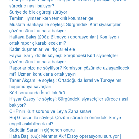
sürecine nasıl bakıyor?
Suriye'de bilek güreşi sürüyor
Temkinli iyimserlikten temkinli kötümserliğe
Mustafa Sarıkaya ile söyleşi: Sürgündeki Kürt siyasetçiler
çözüm sürecine nasıl bakıyor
Haftaya Bakış (298): Bitmeyen operasyonlar | Komisyon
ortak rapor çıkarabilecek mi?
Kadın düşmanları ve ırkçılar el ele
Faysal Sarıyıldız ile söyleşi: Sürgündeki Kürt siyasetçiler
çözüm sürecine nasıl bakıyor
Raporlar bize ne söylüyor? Komisyon çözümde uzlaşabilecek
mi? Uzman konuklarla ortak yayın
Taner Akçam ile söyleşi: Ortadoğu'da İsrail ve Türkiye'nin
hegemonya savaşları
Kürt sorununda İsrail faktörü
Hişyar Özsoy ile söyleşi: Sürgündeki siyasetçiler sürece nasıl
bakıyor?
CHP'nin Kürt sorunu ve Leyla Zana sınavı
Roj Girasun ile söyleşi: Çözüm sürecinin önündeki Suriye
engeli aşılabilecek mi?
Sadettin Saran'ın çiğnenen onuru
Hafta Başı (62): Mehmet Akif Ersoy operasyonu sürüyor |