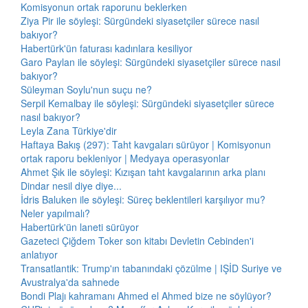
Komisyonun ortak raporunu beklerken
Ziya Pir ile söyleşi: Sürgündeki siyasetçiler sürece nasıl
bakıyor?
Habertürk'ün faturası kadınlara kesiliyor
Garo Paylan ile söyleşi: Sürgündeki siyasetçiler sürece nasıl
bakıyor?
Süleyman Soylu'nun suçu ne?
Serpil Kemalbay ile söyleşi: Sürgündeki siyasetçiler sürece
nasıl bakıyor?
Leyla Zana Türkiye'dir
Haftaya Bakış (297): Taht kavgaları sürüyor | Komisyonun
ortak raporu bekleniyor | Medyaya operasyonlar
Ahmet Şık ile söyleşi: Kızışan taht kavgalarının arka planı
Dindar nesil diye diye...
İdris Baluken ile söyleşi: Süreç beklentileri karşılıyor mu?
Neler yapılmalı?
Habertürk'ün laneti sürüyor
Gazeteci Çiğdem Toker son kitabı Devletin Cebinden'i
anlatıyor
Transatlantik: Trump'ın tabanındaki çözülme | IŞİD Suriye ve
Avustralya'da sahnede
Bondi Plajı kahramanı Ahmed el Ahmed bize ne söylüyor?