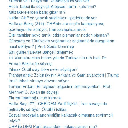
Sürecin ve Türkiye'nin Demirtaş'a ihtiyacı var
Reza Talebi ile söyleşi: Ateşkes İran'ın zaferi mi?
Müzakerelerden barış çıkar mı?
İktidar CHP'ye yönelik saldırılarını şiddetlendiriyor
Haftaya Bakış (311): CHP'nin ara seçim kampanyası,
operasyonlar sürüyor, İran savaşında mola
Gizli tanıklar neye tanık, etkin pişmanlar neden pişman?
Dünyada ve Türkiye'de yaşananlar seçmenlerin duygularını
nasıl etkiliyor? | Prof. Seda Demiralp
Salı günleri Devlet Bahçeli dinlemek
19 Mart sürecinin birinci yılında Türkiye'nin ruh hali: Dr.
Erman Bakırcı ile söyleşi
Yılmaz Özdil olayı bize neler söylüyor?
Transatlantik: Zelensky'nin Ankara ve Şam ziyaretleri | Trump
İran'ı tehdit etmeye devam ediyor
Tarhan Erdem: Bir siyaset bilgesinin bilinmeyenleri | Prof.
Mehmet Ö. Alkan ile söyleşi
Ekrem İmamoğlu'nun karnesi
Hafta Başı (77): CHP-DEM Parti ilişkisi | İran savaşında
belirsizlik sürüyor, Özdil'in istifası
Sosyal medyada anonimliğin kalkacak olmasına sevinmeli
miyiz?
CHP ile DEM Parti arasındaki makas açılıyor mu?