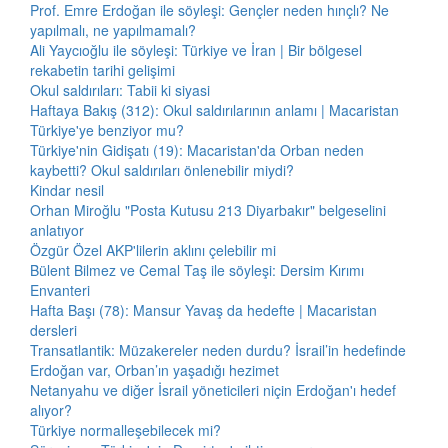
Prof. Emre Erdoğan ile söyleşi: Gençler neden hınçlı? Ne
yapılmalı, ne yapılmamalı?
Ali Yaycıoğlu ile söyleşi: Türkiye ve İran | Bir bölgesel
rekabetin tarihi gelişimi
Okul saldırıları: Tabii ki siyasi
Haftaya Bakış (312): Okul saldırılarının anlamı | Macaristan
Türkiye'ye benziyor mu?
Türkiye'nin Gidişatı (19): Macaristan'da Orban neden
kaybetti? Okul saldırıları önlenebilir miydi?
Kindar nesil
Orhan Miroğlu "Posta Kutusu 213 Diyarbakır" belgeselini
anlatıyor
Özgür Özel AKP'lilerin aklını çelebilir mi
Bülent Bilmez ve Cemal Taş ile söyleşi: Dersim Kırımı
Envanteri
Hafta Başı (78): Mansur Yavaş da hedefte | Macaristan
dersleri
Transatlantik: Müzakereler neden durdu? İsrail’in hedefinde
Erdoğan var, Orban’ın yaşadığı hezimet
Netanyahu ve diğer İsrail yöneticileri niçin Erdoğan'ı hedef
alıyor?
Türkiye normalleşebilecek mi?