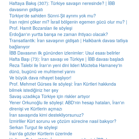
Haftaya Bakış (307): Türkiye savaşın neresinde? | İBB
davasının gidişatı
Türkiye'de sahiden Sünni-Şii ayrımı yok mu?
İran rejimi çöker mi? İsrail bölgenin egemen gücü olur mu? |
Prof. Hamit Bozarslan ile söyleşi
Erdoğan'ın yurtta barışa ne zaman ihtiyacı olacak?
Transatlantik: İran savaşının gidişatı | Halkbank davası tatlıya
bağlanıyor
İBB Davasının ilk gününden izlenimler: Usul esası belirler
Hafta Başı (73): İran savaşı ve Türkiye | İBB davası başladı
Reza Talebi ile İran'ın yeni dini lideri Mücteba Hamaney'in
dünü, bugünü ve muhtemel yarını
Ve büyük dava nihayet başlıyor!
Prof. Mehmet Gürses ile söyleşi: İran Kürtleri hakkında
bilmek istediğiniz her şey
Savaş uzadıkça Türkiye için riskler artıyor
Yener Orkunoğlu ile söyleşi: ABD'nin hesap hataları, İran'ın
direnişi ve Kürtlerin açmazı
İran savaşında kimi destekliyorsunuz?
İzmirliler Kürt sorunu ve çözüm sürecine nasıl bakıyor?
Serkan Turgut ile söyleşi
İran'da gözler Kürtlerin üzerinde