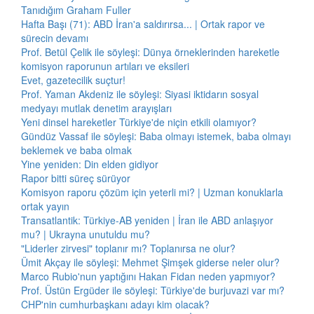
Tanıdığım Graham Fuller
Hafta Başı (71): ABD İran'a saldırırsa... | Ortak rapor ve
sürecin devamı
Prof. Betül Çelik ile söyleşi: Dünya örneklerinden hareketle
komisyon raporunun artıları ve eksileri
Evet, gazetecilik suçtur!
Prof. Yaman Akdeniz ile söyleşi: Siyasi iktidarın sosyal
medyayı mutlak denetim arayışları
Yeni dinsel hareketler Türkiye'de niçin etkili olamıyor?
Gündüz Vassaf ile söyleşi: Baba olmayı istemek, baba olmayı
beklemek ve baba olmak
Yine yeniden: Din elden gidiyor
Rapor bitti süreç sürüyor
Komisyon raporu çözüm için yeterli mi? | Uzman konuklarla
ortak yayın
Transatlantik: Türkiye-AB yeniden | İran ile ABD anlaşıyor
mu? | Ukrayna unutuldu mu?
"Liderler zirvesi" toplanır mı? Toplanırsa ne olur?
Ümit Akçay ile söyleşi: Mehmet Şimşek giderse neler olur?
Marco Rubio'nun yaptığını Hakan Fidan neden yapmıyor?
Prof. Üstün Ergüder ile söyleşi: Türkiye'de burjuvazi var mı?
CHP'nin cumhurbaşkanı adayı kim olacak?