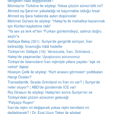
dengeleri nasıl değiştirecek?
Mümtaz'er Türköne ile söyleşi: Yoksa çözüm süreci bitti mi?
Ahmed eş-Şara'nın yakaladığı ve kaçırmakta olduğu fırsat
Ahmed eş-Şara hakkında aykırı düşünceler
Mehmet Gürses ile söyleşi: "Halep'te iki mahalleyi kazanmak
için Kürtleri kaybetme riski"
"Ya sev ya terk et"ten "Furkan günlerindeyiz, safınızı doğru
seçin"e
Haftaya Bakış (301): Suriye'de gerginlik sürüyor, İran
belirsizliği, İmamoğlu hâlâ hedefte
Türkiye'nin Gidişatı (16): Venezuela, İran, Grönland...
Halep'de yaşananlar, Uyuşturucu sorunumuz
Türkiye'de İslamcıların İran rejimiyle yıllara yayılan "aşk ve
nefret" ilişkisi
Hüseyin Çelik ile söyleşi: "Kürt anasını görmesin" politikaları
Hangi Öcalan?
Transatlantik: Sırada Grönland mı İran mı var? | Suriye'de
neler oluyor? | ABD'de gündemde ICE var!
Roj Girasun ile söyleşi: Halep'ten sonra Suriye'nin ve
Türkiye'deki çözüm sürecinin geleceği
"Palyaço Ruşen"
İran'da rejim mi değişecek yoksa rejim kendisini mi
değiştirecek? | Dr. Ezgi Uzun Teker ile söyleşi