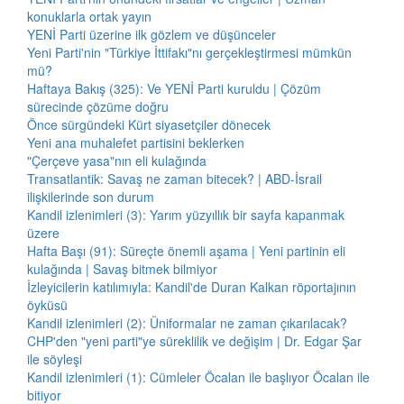
konuklarla ortak yayın
YENİ Parti üzerine ilk gözlem ve düşünceler
Yeni Parti'nin "Türkiye İttifakı"nı gerçekleştirmesi mümkün
mü?
Haftaya Bakış (325): Ve YENİ Parti kuruldu | Çözüm
sürecinde çözüme doğru
Önce sürgündeki Kürt siyasetçiler dönecek
Yeni ana muhalefet partisini beklerken
"Çerçeve yasa"nın eli kulağında
Transatlantik: Savaş ne zaman bitecek? | ABD-İsrail
ilişkilerinde son durum
Kandil izlenimleri (3): Yarım yüzyıllık bir sayfa kapanmak
üzere
Hafta Başı (91): Süreçte önemli aşama | Yeni partinin eli
kulağında | Savaş bitmek bilmiyor
İzleyicilerin katılımıyla: Kandil'de Duran Kalkan röportajının
öyküsü
Kandil izlenimleri (2): Üniformalar ne zaman çıkarılacak?
CHP'den "yeni parti"ye süreklilik ve değişim | Dr. Edgar Şar
ile söyleşi
Kandil izlenimleri (1): Cümleler Öcalan ile başlıyor Öcalan ile
bitiyor