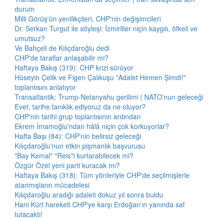
durum
Milli Görüş'ün yenilikçileri, CHP'nin değişimcileri
Dr. Serkan Turgut ile söyleşi: İzmirliler niçin kaygılı, öfkeli ve
umutsuz?
Ve Bahçeli de Kılıçdaroğlu dedi
CHP'de taraflar anlaşabilir mi?
Haftaya Bakış (319): CHP krizi sürüyor
Hüseyin Çelik ve Figen Çalıkuşu "Adalet Hemen Şimdi!"
toplantısını anlatıyor
Transatlantik: Trump-Netanyahu gerilimi | NATO'nun geleceği
Evet, tarihe tanıklık ediyoruz da ne oluyor?
CHP'nin tarihi grup toplantısının ardından
Ekrem İmamoğlu'ndan hâlâ niçin çok korkuyorlar?
Hafta Başı (84): CHP'nin belirsiz geleceği
Kılıçdaroğlu'nun etkin pişmanlık başvurusu
"Bay Kemal" "Reis"i kurtarabilecek mi?
Özgür Özel yeni parti kuracak mı?
Haftaya Bakış (318): Tüm yönleriyle CHP'de seçilmişlerle
atanmışların mücadelesi
Kılıçdaroğlu aradığı adaleti dokuz yıl sonra buldu
Hani Kürt hareketi CHP'ye karşı Erdoğan'ın yanında saf
tutacaktı!