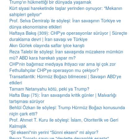
Trump'ın hükmettiği bir dünyada yaşamak
Kürt siyasi hareketinde taşlar yerinden oynuyor: "Mekanın
sahipleri geliyor"
Prof. Selva Demiralp ile söyleşi: İran savaşının Türkiye ve
dünya ekonomisine etkileri
Haftaya Bakış (309): CHP'ye operasyonlar sürüyor | Süreçte
duraklama devri | İran savaşı ve Türkiye
Akın Gürlek olayında saflar iyice karıştı
Reza Talebi ile söyleşi: İran savaşında müzakere mümkün
mü? ABD kara harekatı yapar mı?
CHP'nin bağımsız medyaya ihtiyacı var ama işi çok zor
Fethullahçılar CHP'ye operasyon mu çekiyor?
Transatlantik: Hürmüz Boğazı bilmecesi | Savaşın ABD'ye
etkileri
Tamam Netanyahu kötü, peki ya Trump?
Hafta Başı (75): İran savaşında kritik günler | Malvarlığı
tartışması sürüyor
Behlül Özkan ile söyleşi: Trump Hürmüz Boğazı konusunda
niçin çark etti?
Prof. Ahmet T. Kuru ile söyleşi: İslam, Otoriterlik ve Geri
Kalmışlık
"Şii ekseni"nin yerini "Sünni ekseni" mi alıyor?
Beyaz Toroslu savcı ve "devlette devamlılık esastır"