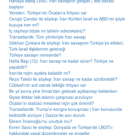
Haftaya Bakış (306): İran savaşının gidişatı | İBB davası
başlıyor
Yeniden: Türkiye'nin Öcalan'a ihtiyacı var
Cengiz Çandar ile söyleşi: İran Kürtleri İsrail ve ABD'nin ipiyle
kuyuya iner mi?
İç cepheyi böyle mi tahkim edeceksiniz?
Transatlantik: Tüm yönleriyle İran savaşı
Gökhan Çınkara ile söyleşi: İran savaşının Türkiye'ye etkileri,
Türk-İsrail ilişkilerinin geleceği
Türkiye savaşın neresinde?
Hafta Başı (72): İran savaşı ne kadar sürer? Türkiye ne
yapabilir?
İran'da rejim ayakta kalabilir mi?
Reza Talebi ile söyleşi: İran savaşı ne kadar sürdürebilir?
Cübbeli'nin acil olarak laikliğe ihtiyacı var
Bir yıl sonra yine İmralı'dan gelecek açıklamayı beklerken
Siyasi iktidar laik-islamcı çatışması arzuluyor
Öcalan'ın statüsü meselesi niçin çok önemli?
Transatlantik: Trump'ın kongre konuşması | İran konusunda
belirsizlik sürüyor | Gazze'de son durum
Ekrem İmamoğlu'nu unuttuk mu?
Evren Savcı ile söyleşi: Dünyada ve Türkiye'de LBGTİ+
hakkındaki yasal düzenlemeler ve engeller