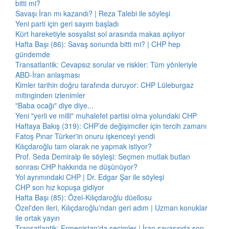
bitti mi?
Savaşı İran mı kazandı? | Reza Talebi ile söyleşi
Yeni parti için geri sayım başladı
Kürt hareketiyle sosyalist sol arasında makas açılıyor
Hafta Başı (86): Savaş sonunda bitti mi? | CHP hep
gündemde
Transatlantik: Cevapsız sorular ve riskler: Tüm yönleriyle
ABD-İran anlaşması
Kimler tarihin doğru tarafında duruyor: CHP Lüleburgaz
mitinginden izlenimler
"Baba ocağı" diye diye...
Yeni "yerli ve milli" muhalefet partisi olma yolundaki CHP
Haftaya Bakış (319): CHP’de değişimciler için tercih zamanı
Fatoş Pınar Türker'in onuru işkenceyi yendi
Kılıçdaroğlu tam olarak ne yapmak istiyor?
Prof. Seda Demiralp ile söyleşi: Seçmen mutlak butlan
sonrası CHP hakkında ne düşünüyor?
Yol ayrımındaki CHP | Dr. Edgar Şar ile söyleşi
CHP son hız kopuşa gidiyor
Hafta Başı (85): Özel-Kılıçdaroğlu düellosu
Özel'den ileri, Kılıçdaroğlu'ndan geri adım | Uzman konuklar
ile ortak yayın
Transatlantik: Ermenistan'da seçimler | İran savaşında son