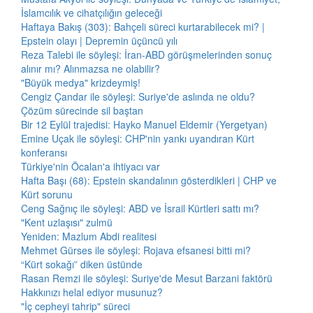
İslamcılık ve cihatçılığın geleceği
Haftaya Bakış (303): Bahçeli süreci kurtarabilecek mi? |
Epstein olayı | Depremin üçüncü yılı
Reza Talebi ile söyleşi: İran-ABD görüşmelerinden sonuç
alınır mı? Alınmazsa ne olabilir?
"Büyük medya" krizdeymiş!
Cengiz Çandar ile söyleşi: Suriye'de aslında ne oldu?
Çözüm sürecinde sil baştan
Bir 12 Eylül trajedisi: Hayko Manuel Eldemir (Yergetyan)
Emine Uçak ile söyleşi: CHP'nin yankı uyandıran Kürt
konferansı
Türkiye'nin Öcalan'a ihtiyacı var
Hafta Başı (68): Epstein skandalının gösterdikleri | CHP ve
Kürt sorunu
Ceng Sağnıç ile söyleşi: ABD ve İsrail Kürtleri sattı mı?
"Kent uzlaşısı" zulmü
Yeniden: Mazlum Abdi realitesi
Mehmet Gürses ile söyleşi: Rojava efsanesi bitti mi?
“Kürt sokağı” diken üstünde
Rasan Remzi ile söyleşi: Suriye'de Mesut Barzani faktörü
Hakkınızı helal ediyor musunuz?
"İç cepheyi tahrip" süreci