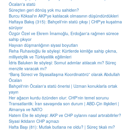
Öcalan'a statü
Süreçten geri dönüş yok mu sahiden?
Burcu Köksal'ın AKP'ye katılacak olmasının düşündürdükleri
Haftaya Bakış (315): Bahçeli'nin statü çıkışı | CHP'ye kuşatma
sürüyor
Özgür Özel ve Ekrem İmamoğlu, Erdoğan'a rağmen sürece
sahip çıkıyor
Hayvan düşmanlığının siyasi boyutları
Reha Ruhavioğlu ile söyleşi: Kürtlerde kimliğe sahip çıkma,
milliyetçilik ve Türkiyelilik eğilimleri
İdris Baluken ile söyleşi: Somut adımlar atılacak mı? Süreç
menzile varacak mı?
“Barış Süreci ve Siyasallaşma Koordinatörü” olarak Abdullah
Öcalan
Bahçeli'nin Öcalan'a statü önerisi | Uzman konuklarla ortak
yayın
Her ağacın kurdu özünden olur: CHP'nin temel sorunu
Transatlantik: İran savaşında son durum | ABD-Çin ilişkileri |
Almanya ve NATO
Hatem Ete ile söyleşi: AKP ve CHP oylarını nasıl artırabilirler?
Siyasi iktidarın CHP açmazı
Hafta Başı (81): Mutlak butlana ne oldu? | Süreç tıkalı mı?