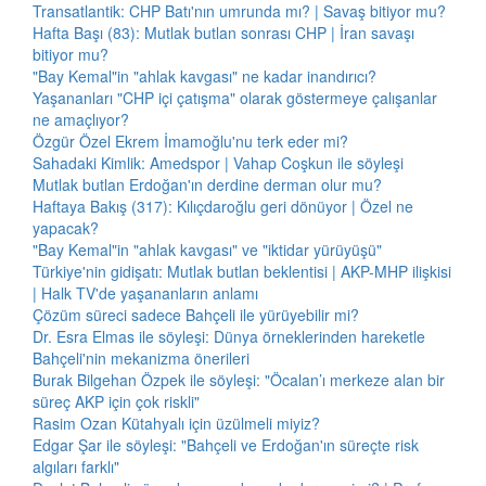
Transatlantik: CHP Batı'nın umrunda mı? | Savaş bitiyor mu?
Hafta Başı (83): Mutlak butlan sonrası CHP | İran savaşı
bitiyor mu?
"Bay Kemal"in "ahlak kavgası" ne kadar inandırıcı?
Yaşananları "CHP içi çatışma" olarak göstermeye çalışanlar
ne amaçlıyor?
Özgür Özel Ekrem İmamoğlu'nu terk eder mi?
Sahadaki Kimlik: Amedspor | Vahap Coşkun ile söyleşi
Mutlak butlan Erdoğan'ın derdine derman olur mu?
Haftaya Bakış (317): Kılıçdaroğlu geri dönüyor | Özel ne
yapacak?
"Bay Kemal"in "ahlak kavgası" ve "iktidar yürüyüşü"
Türkiye'nin gidişatı: Mutlak butlan beklentisi | AKP-MHP ilişkisi
| Halk TV'de yaşananların anlamı
Çözüm süreci sadece Bahçeli ile yürüyebilir mi?
Dr. Esra Elmas ile söyleşi: Dünya örneklerinden hareketle
Bahçeli'nin mekanizma önerileri
Burak Bilgehan Özpek ile söyleşi: "Öcalan’ı merkeze alan bir
süreç AKP için çok riskli"
Rasim Ozan Kütahyalı için üzülmeli miyiz?
Edgar Şar ile söyleşi: "Bahçeli ve Erdoğan'ın süreçte risk
algıları farklı"