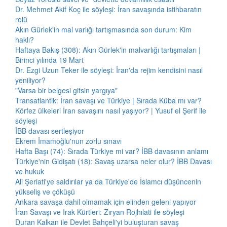
Dr. Mehmet Akif Koç ile söyleşi: İran savaşında istihbaratın
rolü
Akın Gürlek'in mal varlığı tartışmasında son durum: Kim
haklı?
Haftaya Bakış (308): Akın Gürlek'in malvarlığı tartışmaları |
Birinci yılında 19 Mart
Dr. Ezgi Uzun Teker ile söyleşi: İran'da rejim kendisini nasıl
yeniliyor?
"Varsa bir belgesi gitsin yargıya"
Transatlantik: İran savaşı ve Türkiye | Sırada Küba mı var?
Körfez ülkeleri İran savaşını nasıl yaşıyor? | Yusuf el Şerif ile
söyleşi
İBB davası sertleşiyor
Ekrem İmamoğlu'nun zorlu sınavı
Hafta Başı (74): Sırada Türkiye mi var? İBB davasının anlamı
Türkiye'nin Gidişatı (18): Savaş uzarsa neler olur? İBB Davası
ve hukuk
Ali Şeriati'ye saldırılar ya da Türkiye'de İslamcı düşüncenin
yükseliş ve çöküşü
Ankara savaşa dahil olmamak için elinden geleni yapıyor
İran Savaşı ve Irak Kürtleri: Zıryan Rojhılati ile söyleşi
Duran Kalkan ile Devlet Bahçeli'yi buluşturan savaş