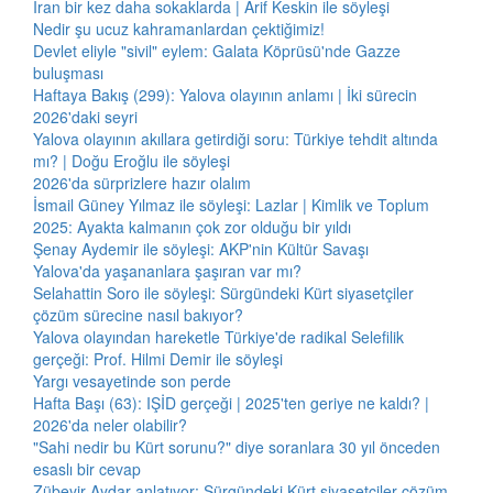
İran bir kez daha sokaklarda | Arif Keskin ile söyleşi
Nedir şu ucuz kahramanlardan çektiğimiz!
Devlet eliyle "sivil" eylem: Galata Köprüsü'nde Gazze
buluşması
Haftaya Bakış (299): Yalova olayının anlamı | İki sürecin
2026'daki seyri
Yalova olayının akıllara getirdiği soru: Türkiye tehdit altında
mı? | Doğu Eroğlu ile söyleşi
2026'da sürprizlere hazır olalım
İsmail Güney Yılmaz ile söyleşi: Lazlar | Kimlik ve Toplum
2025: Ayakta kalmanın çok zor olduğu bir yıldı
Şenay Aydemir ile söyleşi: AKP'nin Kültür Savaşı
Yalova'da yaşananlara şaşıran var mı?
Selahattin Soro ile söyleşi: Sürgündeki Kürt siyasetçiler
çözüm sürecine nasıl bakıyor?
Yalova olayından hareketle Türkiye'de radikal Selefilik
gerçeği: Prof. Hilmi Demir ile söyleşi
Yargı vesayetinde son perde
Hafta Başı (63): IŞİD gerçeği | 2025'ten geriye ne kaldı? |
2026'da neler olabilir?
"Sahi nedir bu Kürt sorunu?" diye soranlara 30 yıl önceden
esaslı bir cevap
Zübeyir Aydar anlatıyor: Sürgündeki Kürt siyasetçiler çözüm