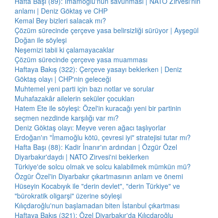
Hafta Başı (89): İmamoğlu'nun savunması | NATO Zirvesi'nin
anlamı | Deniz Göktaş ve CHP
Kemal Bey bizleri salacak mı?
Çözüm sürecinde çerçeve yasa belirsizliği sürüyor | Ayşegül
Doğan ile söyleşi
Neşemizi tabii ki çalamayacaklar
Çözüm sürecinde çerçeve yasa muamması
Haftaya Bakış (322): Çerçeve yasayı beklerken | Deniz
Göktaş olayı | CHP'nin geleceği
Muhtemel yeni parti için bazı notlar ve sorular
Muhafazakâr ailelerin seküler çocukları
Hatem Ete ile söyleşi: Özel'in kuracağı yeni bir partinin
seçmen nezdinde karşılığı var mı?
Deniz Göktaş olayı: Meyve veren ağacı taşlıyorlar
Erdoğan'ın "İmamoğlu kötü, çevresi iyi" stratejisi tutar mı?
Hafta Başı (88): Kadir İnanır'ın ardından | Özgür Özel
Diyarbakır'daydı | NATO Zirvesi'ni beklerken
Türkiye'de solcu olmak ve solcu kalabilmek mümkün mü?
Özgür Özel'in Diyarbakır çıkartmasının anlam ve önemi
Hüseyin Kocabıyık ile "derin devlet", "derin Türkiye" ve
"bürokratik oligarşi" üzerine söyleşi
Kılıçdaroğlu'nun başlamadan biten İstanbul çıkartması
Haftaya Bakış (321): Özel Diyarbakır'da Kılıçdaroğlu