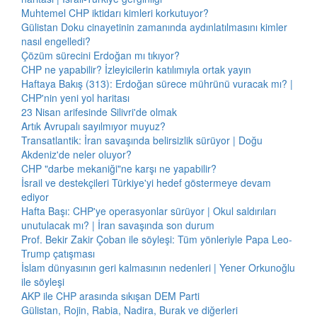
Muhtemel CHP iktidarı kimleri korkutuyor?
Gülistan Doku cinayetinin zamanında aydınlatılmasını kimler
nasıl engelledi?
Çözüm sürecini Erdoğan mı tıkıyor?
CHP ne yapabilir? İzleyicilerin katılımıyla ortak yayın
Haftaya Bakış (313): Erdoğan sürece mührünü vuracak mı? |
CHP'nin yeni yol haritası
23 Nisan arifesinde Silivri'de olmak
Artık Avrupalı sayılmıyor muyuz?
Transatlantik: İran savaşında belirsizlik sürüyor | Doğu
Akdeniz'de neler oluyor?
CHP "darbe mekaniği"ne karşı ne yapabilir?
İsrail ve destekçileri Türkiye'yi hedef göstermeye devam
ediyor
Hafta Başı: CHP'ye operasyonlar sürüyor | Okul saldırıları
unutulacak mı? | İran savaşında son durum
Prof. Bekir Zakir Çoban ile söyleşi: Tüm yönleriyle Papa Leo-
Trump çatışması
İslam dünyasının geri kalmasının nedenleri | Yener Orkunoğlu
ile söyleşi
AKP ile CHP arasında sıkışan DEM Parti
Gülistan, Rojin, Rabia, Nadira, Burak ve diğerleri