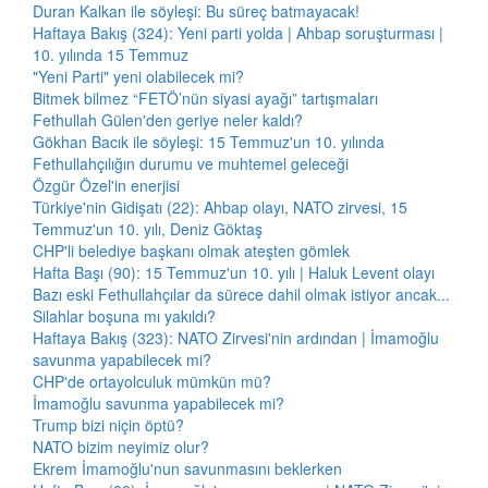
Duran Kalkan ile söyleşi: Bu süreç batmayacak!
Haftaya Bakış (324): Yeni parti yolda | Ahbap soruşturması |
10. yılında 15 Temmuz
"Yeni Parti" yeni olabilecek mi?
Bitmek bilmez “FETÖ’nün siyasi ayağı” tartışmaları
Fethullah Gülen'den geriye neler kaldı?
Gökhan Bacık ile söyleşi: 15 Temmuz'un 10. yılında
Fethullahçılığın durumu ve muhtemel geleceği
Özgür Özel'in enerjisi
Türkiye'nin Gidişatı (22): Ahbap olayı, NATO zirvesi, 15
Temmuz'un 10. yılı, Deniz Göktaş
CHP'li belediye başkanı olmak ateşten gömlek
Hafta Başı (90): 15 Temmuz'un 10. yılı | Haluk Levent olayı
Bazı eski Fethullahçılar da sürece dahil olmak istiyor ancak...
Silahlar boşuna mı yakıldı?
Haftaya Bakış (323): NATO Zirvesi'nin ardından | İmamoğlu
savunma yapabilecek mi?
CHP'de ortayolculuk mümkün mü?
İmamoğlu savunma yapabilecek mi?
Trump bizi niçin öptü?
NATO bizim neyimiz olur?
Ekrem İmamoğlu'nun savunmasını beklerken