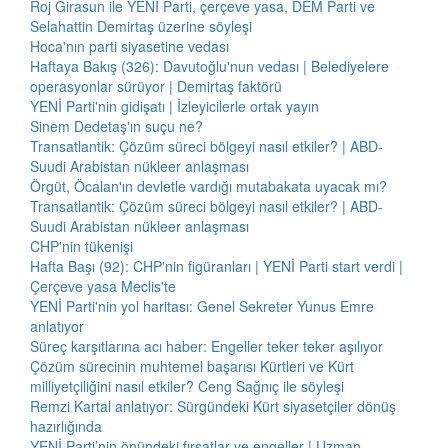
Roj Girasun ile YENİ Parti, çerçeve yasa, DEM Parti ve
Selahattin Demirtaş üzerine söyleşi
Hoca'nın parti siyasetine vedası
Haftaya Bakış (326): Davutoğlu'nun vedası | Belediyelere
operasyonlar sürüyor | Demirtaş faktörü
YENİ Parti'nin gidişatı | İzleyicilerle ortak yayın
Sinem Dedetaş'ın suçu ne?
Transatlantik: Çözüm süreci bölgeyi nasıl etkiler? | ABD-
Suudi Arabistan nükleer anlaşması
Örgüt, Öcalan'ın devletle vardığı mutabakata uyacak mı?
Transatlantik: Çözüm süreci bölgeyi nasıl etkiler? | ABD-
Suudi Arabistan nükleer anlaşması
CHP'nin tükenişi
Hafta Başı (92): CHP'nin figüranları | YENİ Parti start verdi |
Çerçeve yasa Meclis'te
YENİ Parti'nin yol haritası: Genel Sekreter Yunus Emre
anlatıyor
Süreç karşıtlarına acı haber: Engeller teker teker aşılıyor
Çözüm sürecinin muhtemel başarısı Kürtleri ve Kürt
milliyetçiliğini nasıl etkiler? Ceng Sağnıç ile söyleşi
Remzi Kartal anlatıyor: Sürgündeki Kürt siyasetçiler dönüş
hazırlığında
YENİ Parti’nin önündeki fırsatlar ve engeller | Uzman