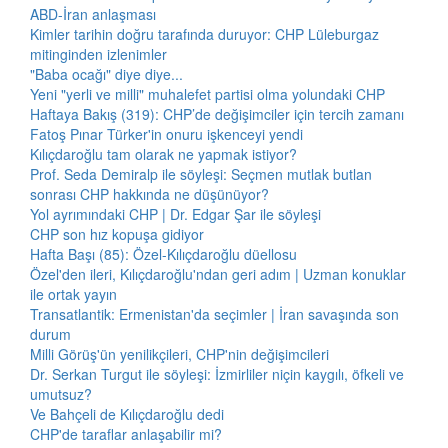
ABD-İran anlaşması
Kimler tarihin doğru tarafında duruyor: CHP Lüleburgaz
mitinginden izlenimler
"Baba ocağı" diye diye...
Yeni "yerli ve milli" muhalefet partisi olma yolundaki CHP
Haftaya Bakış (319): CHP’de değişimciler için tercih zamanı
Fatoş Pınar Türker'in onuru işkenceyi yendi
Kılıçdaroğlu tam olarak ne yapmak istiyor?
Prof. Seda Demiralp ile söyleşi: Seçmen mutlak butlan
sonrası CHP hakkında ne düşünüyor?
Yol ayrımındaki CHP | Dr. Edgar Şar ile söyleşi
CHP son hız kopuşa gidiyor
Hafta Başı (85): Özel-Kılıçdaroğlu düellosu
Özel'den ileri, Kılıçdaroğlu'ndan geri adım | Uzman konuklar
ile ortak yayın
Transatlantik: Ermenistan'da seçimler | İran savaşında son
durum
Milli Görüş'ün yenilikçileri, CHP'nin değişimcileri
Dr. Serkan Turgut ile söyleşi: İzmirliler niçin kaygılı, öfkeli ve
umutsuz?
Ve Bahçeli de Kılıçdaroğlu dedi
CHP'de taraflar anlaşabilir mi?