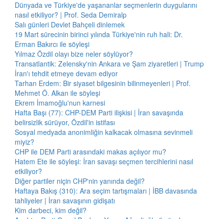
Dünyada ve Türkiye'de yaşananlar seçmenlerin duygularını
nasıl etkiliyor? | Prof. Seda Demiralp
Salı günleri Devlet Bahçeli dinlemek
19 Mart sürecinin birinci yılında Türkiye'nin ruh hali: Dr.
Erman Bakırcı ile söyleşi
Yılmaz Özdil olayı bize neler söylüyor?
Transatlantik: Zelensky'nin Ankara ve Şam ziyaretleri | Trump
İran'ı tehdit etmeye devam ediyor
Tarhan Erdem: Bir siyaset bilgesinin bilinmeyenleri | Prof.
Mehmet Ö. Alkan ile söyleşi
Ekrem İmamoğlu'nun karnesi
Hafta Başı (77): CHP-DEM Parti ilişkisi | İran savaşında
belirsizlik sürüyor, Özdil'in istifası
Sosyal medyada anonimliğin kalkacak olmasına sevinmeli
miyiz?
CHP ile DEM Parti arasındaki makas açılıyor mu?
Hatem Ete ile söyleşi: İran savaşı seçmen tercihlerini nasıl
etkiliyor?
Diğer partiler niçin CHP'nin yanında değil?
Haftaya Bakış (310): Ara seçim tartışmaları | İBB davasında
tahliyeler | İran savaşının gidişatı
Kim darbeci, kim değil?