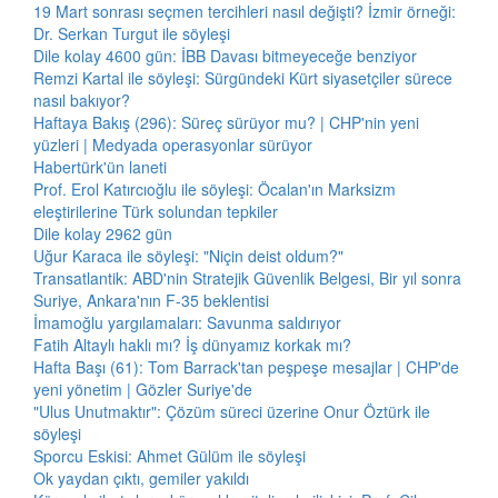
19 Mart sonrası seçmen tercihleri nasıl değişti? İzmir örneği:
Dr. Serkan Turgut ile söyleşi
Dile kolay 4600 gün: İBB Davası bitmeyeceğe benziyor
Remzi Kartal ile söyleşi: Sürgündeki Kürt siyasetçiler sürece
nasıl bakıyor?
Haftaya Bakış (296): Süreç sürüyor mu? | CHP'nin yeni
yüzleri | Medyada operasyonlar sürüyor
Habertürk'ün laneti
Prof. Erol Katırcıoğlu ile söyleşi: Öcalan'ın Marksizm
eleştirilerine Türk solundan tepkiler
Dile kolay 2962 gün
Uğur Karaca ile söyleşi: "Niçin deist oldum?"
Transatlantik: ABD'nin Stratejik Güvenlik Belgesi, Bir yıl sonra
Suriye, Ankara'nın F-35 beklentisi
İmamoğlu yargılamaları: Savunma saldırıyor
Fatih Altaylı haklı mı? İş dünyamız korkak mı?
Hafta Başı (61): Tom Barrack'tan peşpeşe mesajlar | CHP'de
yeni yönetim | Gözler Suriye'de
"Ulus Unutmaktır": Çözüm süreci üzerine Onur Öztürk ile
söyleşi
Sporcu Eskisi: Ahmet Gülüm ile söyleşi
Ok yaydan çıktı, gemiler yakıldı