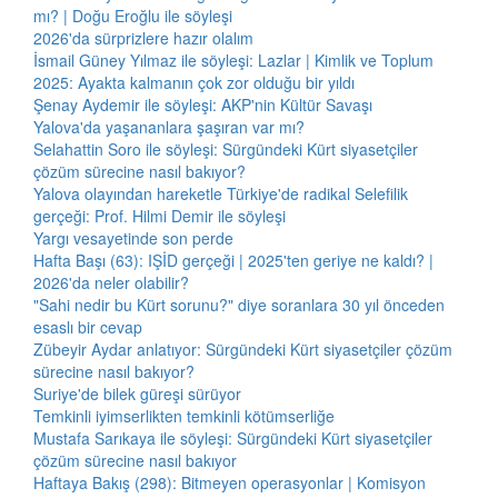
mı? | Doğu Eroğlu ile söyleşi
2026'da sürprizlere hazır olalım
İsmail Güney Yılmaz ile söyleşi: Lazlar | Kimlik ve Toplum
2025: Ayakta kalmanın çok zor olduğu bir yıldı
Şenay Aydemir ile söyleşi: AKP'nin Kültür Savaşı
Yalova'da yaşananlara şaşıran var mı?
Selahattin Soro ile söyleşi: Sürgündeki Kürt siyasetçiler
çözüm sürecine nasıl bakıyor?
Yalova olayından hareketle Türkiye'de radikal Selefilik
gerçeği: Prof. Hilmi Demir ile söyleşi
Yargı vesayetinde son perde
Hafta Başı (63): IŞİD gerçeği | 2025'ten geriye ne kaldı? |
2026'da neler olabilir?
"Sahi nedir bu Kürt sorunu?" diye soranlara 30 yıl önceden
esaslı bir cevap
Zübeyir Aydar anlatıyor: Sürgündeki Kürt siyasetçiler çözüm
sürecine nasıl bakıyor?
Suriye'de bilek güreşi sürüyor
Temkinli iyimserlikten temkinli kötümserliğe
Mustafa Sarıkaya ile söyleşi: Sürgündeki Kürt siyasetçiler
çözüm sürecine nasıl bakıyor
Haftaya Bakış (298): Bitmeyen operasyonlar | Komisyon