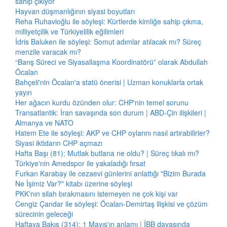
sahip çıkıyor
Hayvan düşmanlığının siyasi boyutları
Reha Ruhavioğlu ile söyleşi: Kürtlerde kimliğe sahip çıkma,
milliyetçilik ve Türkiyelilik eğilimleri
İdris Baluken ile söyleşi: Somut adımlar atılacak mı? Süreç
menzile varacak mı?
“Barış Süreci ve Siyasallaşma Koordinatörü” olarak Abdullah
Öcalan
Bahçeli'nin Öcalan'a statü önerisi | Uzman konuklarla ortak
yayın
Her ağacın kurdu özünden olur: CHP'nin temel sorunu
Transatlantik: İran savaşında son durum | ABD-Çin ilişkileri |
Almanya ve NATO
Hatem Ete ile söyleşi: AKP ve CHP oylarını nasıl artırabilirler?
Siyasi iktidarın CHP açmazı
Hafta Başı (81): Mutlak butlana ne oldu? | Süreç tıkalı mı?
Türkiye'nin Amedspor ile yakaladığı fırsat
Furkan Karabay ile cezaevi günlerini anlattığı "Bizim Burada
Ne İşimiz Var?" kitabı üzerine söyleşi
PKK'nın silah bırakmasını istemeyen ne çok kişi var
Cengiz Çandar ile söyleşi: Öcalan-Demirtaş ilişkisi ve çözüm
sürecinin geleceği
Haftaya Bakış (314): 1 Mayıs'ın anlamı | İBB davasında