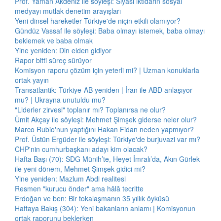
Prof. Yaman Akdeniz ile söyleşi: Siyasi iktidarın sosyal
medyayı mutlak denetim arayışları
Yeni dinsel hareketler Türkiye'de niçin etkili olamıyor?
Gündüz Vassaf ile söyleşi: Baba olmayı istemek, baba olmayı
beklemek ve baba olmak
Yine yeniden: Din elden gidiyor
Rapor bitti süreç sürüyor
Komisyon raporu çözüm için yeterli mi? | Uzman konuklarla
ortak yayın
Transatlantik: Türkiye-AB yeniden | İran ile ABD anlaşıyor
mu? | Ukrayna unutuldu mu?
"Liderler zirvesi" toplanır mı? Toplanırsa ne olur?
Ümit Akçay ile söyleşi: Mehmet Şimşek giderse neler olur?
Marco Rubio'nun yaptığını Hakan Fidan neden yapmıyor?
Prof. Üstün Ergüder ile söyleşi: Türkiye'de burjuvazi var mı?
CHP'nin cumhurbaşkanı adayı kim olacak?
Hafta Başı (70): SDG Münih’te, Heyet İmralı’da, Akın Gürlek
ile yeni dönem, Mehmet Şimşek gidici mi?
Yine yeniden: Mazlum Abdi realitesi
Resmen "kurucu önder" ama hâlâ tecritte
Erdoğan ve ben: Bir tokalaşmanın 35 yıllık öyküsü
Haftaya Bakış (304): Yeni bakanların anlamı | Komisyonun
ortak raporunu beklerken