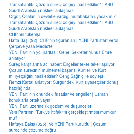
Transatlantik: Çözüm süreci bölgeyi nasıl etkiler? | ABD-
Suudi Arabistan nükleer anlaşması
Örgüt, Öcalan'ın devletle vardığı mutabakata uyacak mı?
Transatlantik: Çözüm süreci bölgeyi nasıl etkiler? | ABD-
Suudi Arabistan nükleer anlaşması
CHP'nin tükenişi
Hafta Başı (92): CHP'nin figüranları | YENİ Parti start verdi |
Çerçeve yasa Meclis'te
YENİ Parti'nin yol haritası: Genel Sekreter Yunus Emre
anlatıyor
Süreç karşıtlarına acı haber: Engeller teker teker aşılıyor
Çözüm sürecinin muhtemel başarısı Kürtleri ve Kürt
milliyetçiliğini nasıl etkiler? Ceng Sağnıç ile söyleşi
Remzi Kartal anlatıyor: Sürgündeki Kürt siyasetçiler dönüş
hazırlığında
YENİ Parti’nin önündeki fırsatlar ve engeller | Uzman
konuklarla ortak yayın
YENİ Parti üzerine ilk gözlem ve düşünceler
Yeni Parti'nin "Türkiye İttifakı"nı gerçekleştirmesi mümkün
mü?
Haftaya Bakış (325): Ve YENİ Parti kuruldu | Çözüm
sürecinde çözüme doğru