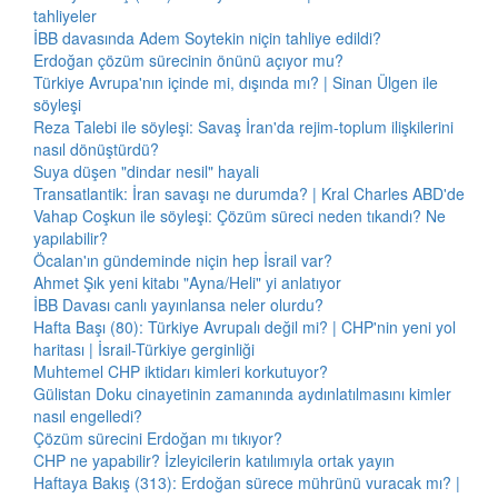
tahliyeler
İBB davasında Adem Soytekin niçin tahliye edildi?
Erdoğan çözüm sürecinin önünü açıyor mu?
Türkiye Avrupa'nın içinde mi, dışında mı? | Sinan Ülgen ile
söyleşi
Reza Talebi ile söyleşi: Savaş İran'da rejim-toplum ilişkilerini
nasıl dönüştürdü?
Suya düşen "dindar nesil" hayali
Transatlantik: İran savaşı ne durumda? | Kral Charles ABD'de
Vahap Coşkun ile söyleşi: Çözüm süreci neden tıkandı? Ne
yapılabilir?
Öcalan'ın gündeminde niçin hep İsrail var?
Ahmet Şık yeni kitabı "Ayna/Heli" yi anlatıyor
İBB Davası canlı yayınlansa neler olurdu?
Hafta Başı (80): Türkiye Avrupalı değil mi? | CHP'nin yeni yol
haritası | İsrail-Türkiye gerginliği
Muhtemel CHP iktidarı kimleri korkutuyor?
Gülistan Doku cinayetinin zamanında aydınlatılmasını kimler
nasıl engelledi?
Çözüm sürecini Erdoğan mı tıkıyor?
CHP ne yapabilir? İzleyicilerin katılımıyla ortak yayın
Haftaya Bakış (313): Erdoğan sürece mührünü vuracak mı? |