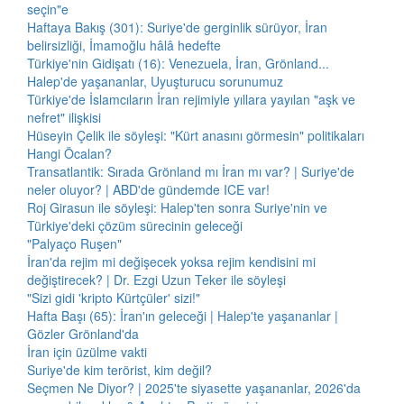
seçin"e
Haftaya Bakış (301): Suriye'de gerginlik sürüyor, İran
belirsizliği, İmamoğlu hâlâ hedefte
Türkiye'nin Gidişatı (16): Venezuela, İran, Grönland...
Halep'de yaşananlar, Uyuşturucu sorunumuz
Türkiye'de İslamcıların İran rejimiyle yıllara yayılan "aşk ve
nefret" ilişkisi
Hüseyin Çelik ile söyleşi: "Kürt anasını görmesin" politikaları
Hangi Öcalan?
Transatlantik: Sırada Grönland mı İran mı var? | Suriye'de
neler oluyor? | ABD'de gündemde ICE var!
Roj Girasun ile söyleşi: Halep'ten sonra Suriye'nin ve
Türkiye'deki çözüm sürecinin geleceği
"Palyaço Ruşen"
İran'da rejim mi değişecek yoksa rejim kendisini mi
değiştirecek? | Dr. Ezgi Uzun Teker ile söyleşi
"Sizi gidi 'kripto Kürtçüler' sizi!"
Hafta Başı (65): İran'ın geleceği | Halep'te yaşananlar |
Gözler Grönland'da
İran için üzülme vakti
Suriye'de kim terörist, kim değil?
Seçmen Ne Diyor? | 2025'te siyasette yaşananlar, 2026'da