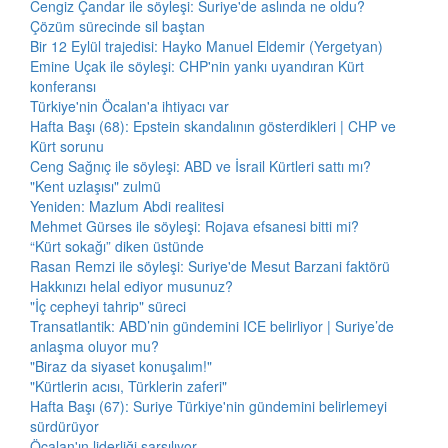
Cengiz Çandar ile söyleşi: Suriye'de aslında ne oldu?
Çözüm sürecinde sil baştan
Bir 12 Eylül trajedisi: Hayko Manuel Eldemir (Yergetyan)
Emine Uçak ile söyleşi: CHP'nin yankı uyandıran Kürt
konferansı
Türkiye'nin Öcalan'a ihtiyacı var
Hafta Başı (68): Epstein skandalının gösterdikleri | CHP ve
Kürt sorunu
Ceng Sağnıç ile söyleşi: ABD ve İsrail Kürtleri sattı mı?
"Kent uzlaşısı" zulmü
Yeniden: Mazlum Abdi realitesi
Mehmet Gürses ile söyleşi: Rojava efsanesi bitti mi?
“Kürt sokağı” diken üstünde
Rasan Remzi ile söyleşi: Suriye'de Mesut Barzani faktörü
Hakkınızı helal ediyor musunuz?
"İç cepheyi tahrip" süreci
Transatlantik: ABD’nin gündemini ICE belirliyor | Suriye’de
anlaşma oluyor mu?
"Biraz da siyaset konuşalım!"
"Kürtlerin acısı, Türklerin zaferi"
Hafta Başı (67): Suriye Türkiye'nin gündemini belirlemeyi
sürdürüyor
Öcalan'ın liderliği sarsılıyor