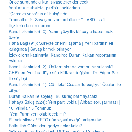
Önce sürgündeki Kürt siyasetçiler dönecek
Yeni ana muhalefet partisini beklerken
"Çerçeve yasa"nın eli kulağında
Transatlantik: Savaş ne zaman bitecek? | ABD-İsrail
ilişkilerinde son durum
Kandil izlenimleri (3): Yarım yüzyıllık bir sayfa kapanmak
üzere
Hafta Başı (91): Süreçte önemli aşama | Yeni partinin eli
kulağında | Savaş bitmek bilmiyor
İzleyicilerin katılımıyla: Kandil'de Duran Kalkan röportajının
öyküsü
Kandil izlenimleri (2): Üniformalar ne zaman çıkarılacak?
CHP'den "yeni parti"ye süreklilik ve değişim | Dr. Edgar Şar
ile söyleşi
Kandil izlenimleri (1): Cümleler Öcalan ile başlıyor Öcalan ile
bitiyor
Duran Kalkan ile söyleşi: Bu süreç batmayacak!
Haftaya Bakış (324): Yeni parti yolda | Ahbap soruşturması |
10. yılında 15 Temmuz
"Yeni Parti" yeni olabilecek mi?
Bitmek bilmez “FETÖ’nün siyasi ayağı” tartışmaları
Fethullah Gülen'den geriye neler kaldı?
Gökhan Bacık ile söyleşi: 15 Temmuz'un 10. yılında