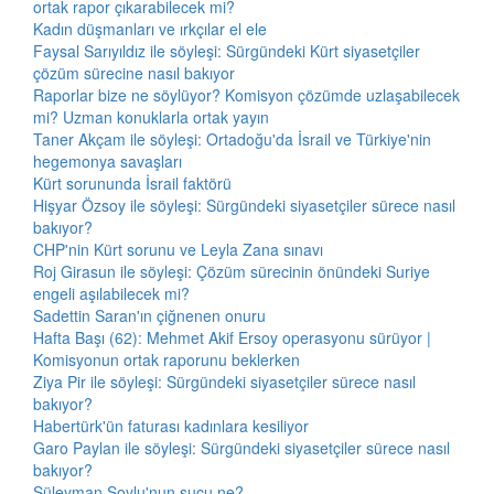
ortak rapor çıkarabilecek mi?
Kadın düşmanları ve ırkçılar el ele
Faysal Sarıyıldız ile söyleşi: Sürgündeki Kürt siyasetçiler
çözüm sürecine nasıl bakıyor
Raporlar bize ne söylüyor? Komisyon çözümde uzlaşabilecek
mi? Uzman konuklarla ortak yayın
Taner Akçam ile söyleşi: Ortadoğu'da İsrail ve Türkiye'nin
hegemonya savaşları
Kürt sorununda İsrail faktörü
Hişyar Özsoy ile söyleşi: Sürgündeki siyasetçiler sürece nasıl
bakıyor?
CHP'nin Kürt sorunu ve Leyla Zana sınavı
Roj Girasun ile söyleşi: Çözüm sürecinin önündeki Suriye
engeli aşılabilecek mi?
Sadettin Saran'ın çiğnenen onuru
Hafta Başı (62): Mehmet Akif Ersoy operasyonu sürüyor |
Komisyonun ortak raporunu beklerken
Ziya Pir ile söyleşi: Sürgündeki siyasetçiler sürece nasıl
bakıyor?
Habertürk'ün faturası kadınlara kesiliyor
Garo Paylan ile söyleşi: Sürgündeki siyasetçiler sürece nasıl
bakıyor?
Süleyman Soylu'nun suçu ne?