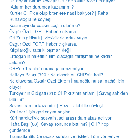
Dr. Edgar Şar ile söyleşi: CHP'de saflar iyice netleşiyor
"Adam" her durumda kazanır mı?
Kürtler CHP'de olup bitenlere nasıl bakıyor? | Reha
Ruhavioğlu ile söyleşi
Kasım ayında baskın seçim olur mu?
Özgür Özel TGRT Haber'e çıkarsa...
CHP'nin gidişatı | İzleyicilerle ortak yayın
Özgür Özel TGRT Haber'e çıkarsa...
Kılıçdaroğlu tabii ki pişman değil
Erdoğan'ın halefinin kim olacağını tartışmak ne kadar
anlamlı?
CHP'de ihraçlar duracağa benzemiyor
Haftaya Bakış (320): Ne olacak bu CHP'nin hali?
Ne oluyorsa Özgür Özel Ekrem İmamoğlu'nu satmadığı için
oluyor
Türkiye'nin Gidişatı (21): CHP krizinin anlamı | Savaş sahiden
bitti mi?
Savaşı İran mı kazandı? | Reza Talebi ile söyleşi
Yeni parti için geri sayım başladı
Kürt hareketiyle sosyalist sol arasında makas açılıyor
Hafta Başı (86): Savaş sonunda bitti mi? | CHP hep
gündemde
Transatlantik: Cevapsız sorular ve riskler: Tüm yönleriyle