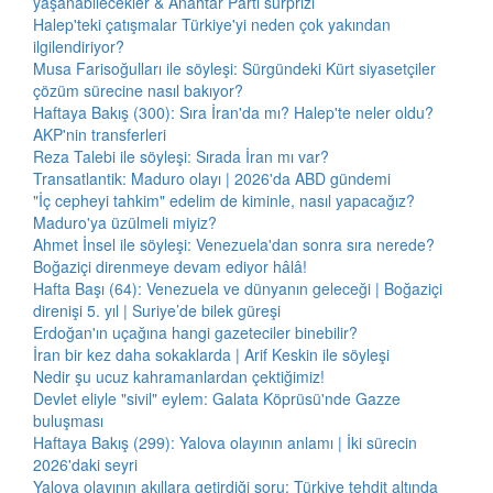
yaşanabilecekler & Anahtar Parti sürprizi
Halep'teki çatışmalar Türkiye'yi neden çok yakından
ilgilendiriyor?
Musa Farisoğulları ile söyleşi: Sürgündeki Kürt siyasetçiler
çözüm sürecine nasıl bakıyor?
Haftaya Bakış (300): Sıra İran'da mı? Halep'te neler oldu?
AKP'nin transferleri
Reza Talebi ile söyleşi: Sırada İran mı var?
Transatlantik: Maduro olayı | 2026'da ABD gündemi
"İç cepheyi tahkim" edelim de kiminle, nasıl yapacağız?
Maduro'ya üzülmeli miyiz?
Ahmet İnsel ile söyleşi: Venezuela'dan sonra sıra nerede?
Boğaziçi direnmeye devam ediyor hâlâ!
Hafta Başı (64): Venezuela ve dünyanın geleceği | Boğaziçi
direnişi 5. yıl | Suriye’de bilek güreşi
Erdoğan'ın uçağına hangi gazeteciler binebilir?
İran bir kez daha sokaklarda | Arif Keskin ile söyleşi
Nedir şu ucuz kahramanlardan çektiğimiz!
Devlet eliyle "sivil" eylem: Galata Köprüsü'nde Gazze
buluşması
Haftaya Bakış (299): Yalova olayının anlamı | İki sürecin
2026'daki seyri
Yalova olayının akıllara getirdiği soru: Türkiye tehdit altında