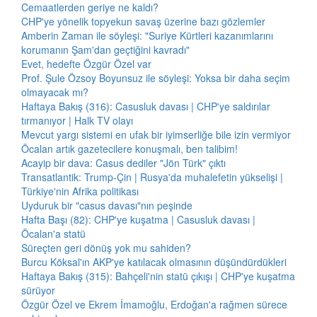
Cemaatlerden geriye ne kaldı?
CHP'ye yönelik topyekun savaş üzerine bazı gözlemler
Amberin Zaman ile söyleşi: "Suriye Kürtleri kazanımlarını
korumanın Şam'dan geçtiğini kavradı"
Evet, hedefte Özgür Özel var
Prof. Şule Özsoy Boyunsuz ile söyleşi: Yoksa bir daha seçim
olmayacak mı?
Haftaya Bakış (316): Casusluk davası | CHP'ye saldırılar
tırmanıyor | Halk TV olayı
Mevcut yargı sistemi en ufak bir iyimserliğe bile izin vermiyor
Öcalan artık gazetecilere konuşmalı, ben talibim!
Acayip bir dava: Casus dediler "Jön Türk" çıktı
Transatlantik: Trump-Çin | Rusya'da muhalefetin yükselişi |
Türkiye'nin Afrika politikası
Uyduruk bir "casus davası"nın peşinde
Hafta Başı (82): CHP'ye kuşatma | Casusluk davası |
Öcalan'a statü
Süreçten geri dönüş yok mu sahiden?
Burcu Köksal'ın AKP'ye katılacak olmasının düşündürdükleri
Haftaya Bakış (315): Bahçeli'nin statü çıkışı | CHP'ye kuşatma
sürüyor
Özgür Özel ve Ekrem İmamoğlu, Erdoğan'a rağmen sürece