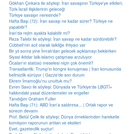
Gökhan Çınkara ile söyleşi: İran savaşının Türkiye'ye etkileri,
Türk-İsrail ilişkilerinin geleceği
Türkiye savaşın neresinde?
Hafta Başı (72): İran savaşı ne kadar sürer? Türkiye ne
yapabilir?
İran'da rejim ayakta kalabilir mi?
Reza Talebi ile söyleşi: İran savaşı ne kadar sürdürebilir?
Cübbeli'nin acil olarak laikliğe ihtiyacı var
Bir yıl sonra yine İmralı'dan gelecek açıklamayı beklerken
Siyasi iktidar laik-islamcı çatışması arzuluyor
Öcalan'ın statüsü meselesi niçin çok önemli?
Transatlantik: Trump'ın kongre konuşması | İran konusunda
belirsizlik sürüyor | Gazze'de son durum
Ekrem İmamoğlu'nu unuttuk mu?
Evren Savcı ile söyleşi: Dünyada ve Türkiye'de LBGTİ+
hakkındaki yasal düzenlemeler ve engeller
Tanıdığım Graham Fuller
Hafta Başı (71): ABD İran'a saldırırsa... | Ortak rapor ve
sürecin devamı
Prof. Betül Çelik ile söyleşi: Dünya örneklerinden hareketle
komisyon raporunun artıları ve eksileri
Evet, gazetecilik suçtur!