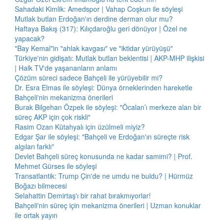
Sahadaki Kimlik: Amedspor | Vahap Coşkun ile söyleşi
Mutlak butlan Erdoğan'ın derdine derman olur mu?
Haftaya Bakış (317): Kılıçdaroğlu geri dönüyor | Özel ne
yapacak?
"Bay Kemal"in "ahlak kavgası" ve "iktidar yürüyüşü"
Türkiye'nin gidişatı: Mutlak butlan beklentisi | AKP-MHP ilişkisi
| Halk TV'de yaşananların anlamı
Çözüm süreci sadece Bahçeli ile yürüyebilir mi?
Dr. Esra Elmas ile söyleşi: Dünya örneklerinden hareketle
Bahçeli'nin mekanizma önerileri
Burak Bilgehan Özpek ile söyleşi: "Öcalan’ı merkeze alan bir
süreç AKP için çok riskli"
Rasim Ozan Kütahyalı için üzülmeli miyiz?
Edgar Şar ile söyleşi: "Bahçeli ve Erdoğan'ın süreçte risk
algıları farklı"
Devlet Bahçeli süreç konusunda ne kadar samimi? | Prof.
Mehmet Gürses ile söyleşi
Transatlantik: Trump Çin'de ne umdu ne buldu? | Hürmüz
Boğazı bilmecesi
Selahattin Demirtaş'ı bir rahat bırakmıyorlar!
Bahçeli'nin süreç için mekanizma önerileri | Uzman konuklar
ile ortak yayın