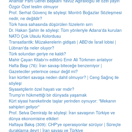
Anahtar Parti Genel Başkanı Yavuz Ağıralioğlu ile özel yayın
Özgür Özel teslim olmuyor
Prof. Serhat Güvenç ile söyleşi: Montrö Boğazlar Sözleşmesi
nedir, ne değildir?
Türk hava sahasında düşürülen füzelerin sırrı
Dr. Hakan Şahin ile söyleşi: Tüm yönleriyle Adana'da kurulan
NATO Çok Ulsulu Kolordusu
Transatlantik: Müzakerelerin gidişatı | ABD'de İsrail lobisi |
Lübnan'da neler oluyor?
Türk solundan geriye ne kaldı?
Mahir Çayan Kitabı'nı editörü Emir Ali Türkmen anlatıyor
Hafta Başı (76): İran savaşı biteceğe benzemiyor |
Gazeteciler yeterince cesur değil mi?
İran kürtleri savaşa neden dahil olmuyor? | Ceng Sağnıç ile
söyleşi
Siyasetçilerin özel hayatı var mıdır?
Trump'ın hükmettiği bir dünyada yaşamak
Kürt siyasi hareketinde taşlar yerinden oynuyor: "Mekanın
sahipleri geliyor"
Prof. Selva Demiralp ile söyleşi: İran savaşının Türkiye ve
dünya ekonomisine etkileri
Haftaya Bakış (309): CHP'ye operasyonlar sürüyor | Süreçte
duraklama devri | İran savaşı ve Türkiye