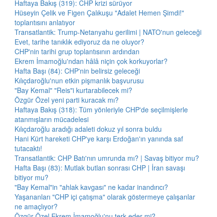
Haftaya Bakış (319): CHP krizi sürüyor
Hüseyin Çelik ve Figen Çalıkuşu "Adalet Hemen Şimdi!"
toplantısını anlatıyor
Transatlantik: Trump-Netanyahu gerilimi | NATO'nun geleceği
Evet, tarihe tanıklık ediyoruz da ne oluyor?
CHP'nin tarihi grup toplantısının ardından
Ekrem İmamoğlu'ndan hâlâ niçin çok korkuyorlar?
Hafta Başı (84): CHP'nin belirsiz geleceği
Kılıçdaroğlu'nun etkin pişmanlık başvurusu
"Bay Kemal" "Reis"i kurtarabilecek mi?
Özgür Özel yeni parti kuracak mı?
Haftaya Bakış (318): Tüm yönleriyle CHP'de seçilmişlerle
atanmışların mücadelesi
Kılıçdaroğlu aradığı adaleti dokuz yıl sonra buldu
Hani Kürt hareketi CHP'ye karşı Erdoğan'ın yanında saf
tutacaktı!
Transatlantik: CHP Batı'nın umrunda mı? | Savaş bitiyor mu?
Hafta Başı (83): Mutlak butlan sonrası CHP | İran savaşı
bitiyor mu?
"Bay Kemal"in "ahlak kavgası" ne kadar inandırıcı?
Yaşananları "CHP içi çatışma" olarak göstermeye çalışanlar
ne amaçlıyor?
Özgür Özel Ekrem İmamoğlu'nu terk eder mi?