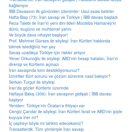
bağlanıyor
İBB Davasının ilk gününden izlenimler: Usul esası belirler
Hafta Başı (73): İran savaşı ve Türkiye | İBB davası başladı
Reza Talebi ile İran'ın yeni dini lideri Mücteba Hamaney'in
dünü, bugünü ve muhtemel yarını
Ve büyük dava nihayet başlıyor!
Prof. Mehmet Gürses ile söyleşi: İran Kürtleri hakkında
bilmek istediğiniz her şey
Savaş uzadıkça Türkiye için riskler artıyor
Yener Orkunoğlu ile söyleşi: ABD'nin hesap hataları, İran'ın
direnişi ve Kürtlerin açmazı
İran savaşında kimi destekliyorsunuz?
İzmirliler Kürt sorunu ve çözüm sürecine nasıl bakıyor?
Serkan Turgut ile söyleşi
İran'da gözler Kürtlerin üzerinde
Haftaya Bakış (306): İran savaşının gidişatı | İBB davası
başlıyor
Yeniden: Türkiye'nin Öcalan'a ihtiyacı var
Cengiz Çandar ile söyleşi: İran Kürtleri İsrail ve ABD'nin ipiyle
kuyuya iner mi?
İç cepheyi böyle mi tahkim edeceksiniz?
Transatlantik: Tüm yönleriyle İran savaşı