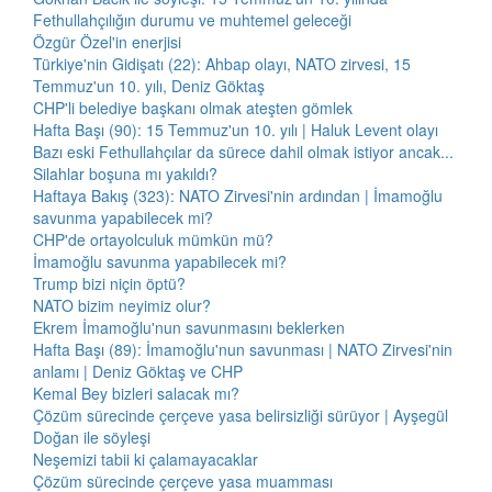
Fethullahçılığın durumu ve muhtemel geleceği
Özgür Özel'in enerjisi
Türkiye'nin Gidişatı (22): Ahbap olayı, NATO zirvesi, 15
Temmuz'un 10. yılı, Deniz Göktaş
CHP'li belediye başkanı olmak ateşten gömlek
Hafta Başı (90): 15 Temmuz'un 10. yılı | Haluk Levent olayı
Bazı eski Fethullahçılar da sürece dahil olmak istiyor ancak...
Silahlar boşuna mı yakıldı?
Haftaya Bakış (323): NATO Zirvesi'nin ardından | İmamoğlu
savunma yapabilecek mi?
CHP'de ortayolculuk mümkün mü?
İmamoğlu savunma yapabilecek mi?
Trump bizi niçin öptü?
NATO bizim neyimiz olur?
Ekrem İmamoğlu'nun savunmasını beklerken
Hafta Başı (89): İmamoğlu'nun savunması | NATO Zirvesi'nin
anlamı | Deniz Göktaş ve CHP
Kemal Bey bizleri salacak mı?
Çözüm sürecinde çerçeve yasa belirsizliği sürüyor | Ayşegül
Doğan ile söyleşi
Neşemizi tabii ki çalamayacaklar
Çözüm sürecinde çerçeve yasa muamması