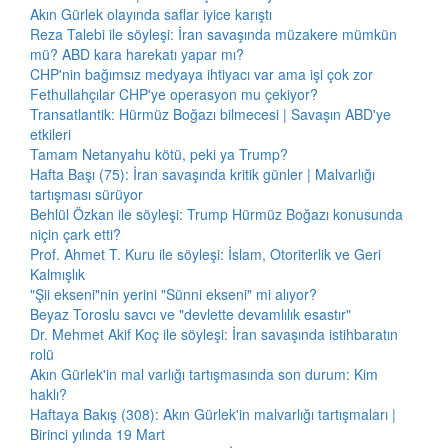
Akın Gürlek olayında saflar iyice karıştı
Reza Talebi ile söyleşi: İran savaşında müzakere mümkün
mü? ABD kara harekatı yapar mı?
CHP'nin bağımsız medyaya ihtiyacı var ama işi çok zor
Fethullahçılar CHP'ye operasyon mu çekiyor?
Transatlantik: Hürmüz Boğazı bilmecesi | Savaşın ABD'ye
etkileri
Tamam Netanyahu kötü, peki ya Trump?
Hafta Başı (75): İran savaşında kritik günler | Malvarlığı
tartışması sürüyor
Behlül Özkan ile söyleşi: Trump Hürmüz Boğazı konusunda
niçin çark etti?
Prof. Ahmet T. Kuru ile söyleşi: İslam, Otoriterlik ve Geri
Kalmışlık
"Şii ekseni"nin yerini "Sünni ekseni" mi alıyor?
Beyaz Toroslu savcı ve "devlette devamlılık esastır"
Dr. Mehmet Akif Koç ile söyleşi: İran savaşında istihbaratın
rolü
Akın Gürlek'in mal varlığı tartışmasında son durum: Kim
haklı?
Haftaya Bakış (308): Akın Gürlek'in malvarlığı tartışmaları |
Birinci yılında 19 Mart