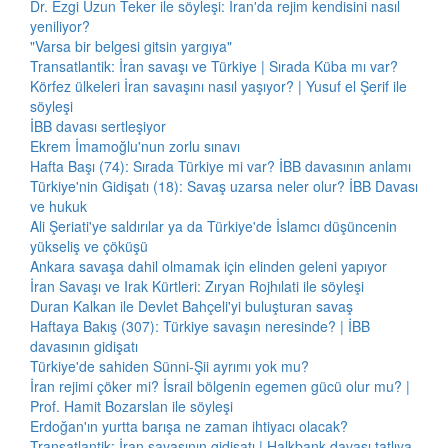
Dr. Ezgi Uzun Teker ile söyleşi: İran'da rejim kendisini nasıl
yeniliyor?
"Varsa bir belgesi gitsin yargıya"
Transatlantik: İran savaşı ve Türkiye | Sırada Küba mı var?
Körfez ülkeleri İran savaşını nasıl yaşıyor? | Yusuf el Şerif ile
söyleşi
İBB davası sertleşiyor
Ekrem İmamoğlu'nun zorlu sınavı
Hafta Başı (74): Sırada Türkiye mi var? İBB davasının anlamı
Türkiye'nin Gidişatı (18): Savaş uzarsa neler olur? İBB Davası
ve hukuk
Ali Şeriati'ye saldırılar ya da Türkiye'de İslamcı düşüncenin
yükseliş ve çöküşü
Ankara savaşa dahil olmamak için elinden geleni yapıyor
İran Savaşı ve Irak Kürtleri: Zıryan Rojhılati ile söyleşi
Duran Kalkan ile Devlet Bahçeli'yi buluşturan savaş
Haftaya Bakış (307): Türkiye savaşın neresinde? | İBB
davasının gidişatı
Türkiye'de sahiden Sünni-Şii ayrımı yok mu?
İran rejimi çöker mi? İsrail bölgenin egemen gücü olur mu? |
Prof. Hamit Bozarslan ile söyleşi
Erdoğan'ın yurtta barışa ne zaman ihtiyacı olacak?
Transatlantik: İran savaşının gidişatı | Halkbank davası tatlıya