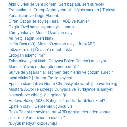
Akın Gürlek ile yeni dönem: Sert başladı, sert sürecek
Transatlantik: Trump-Netanyahu işbirliğinin sınırları | Türkiye,
Yunanistan ve Doğu Akdeniz
Gıran Özcan ile söyleşi: İsrail, ABD ve Kürtler
Özgür Özel sarsılmış ama yıkılmamış
Tüm yönleriyle Mesut Özarslan olayı
Milliyetçi sağın lideri kim?
Hafta Başı (69): Mesut Özarslan olayı | İran-ABD
müzakereleri | Öcalan'a umut hakkı
Erdoğan İslamcı mı?
Taha Akyol yeni kitabı Dünyayı Bölen Devrim'i anlatıyor
Mansur Yavaş neden gündemde değil?
Suriye'de yaşananlar seçmen tercihlerini ve çözüm sürecini
nasıl etkiler? | Hatem Ete ile söyleşi
Epstein skandalı ve Noam Chomsky'nin yarattığı hayal kırıklığı
Mustafa Akyol ile söyleşi: Dünyada ve Türkiye'de İslamiyet,
İslamcılık ve cihatçılığın geleceği
Haftaya Bakış (303): Bahçeli süreci kurtarabilecek mi? |
Epstein olayı | Depremin üçüncü yılı
Reza Talebi ile söyleşi: İran-ABD görüşmelerinden sonuç
alınır mı? Alınmazsa ne olabilir?
"Büyük medya" krizdeymiş!