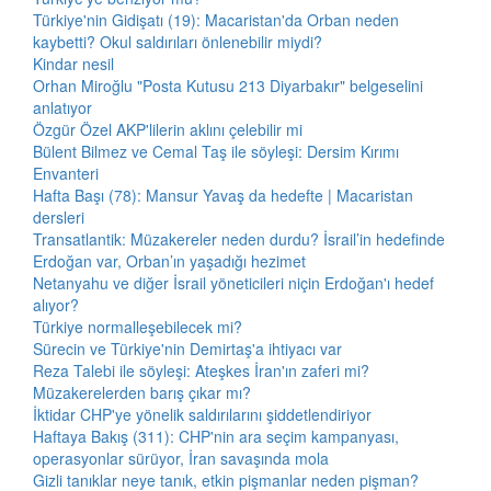
Türkiye'nin Gidişatı (19): Macaristan'da Orban neden
kaybetti? Okul saldırıları önlenebilir miydi?
Kindar nesil
Orhan Miroğlu "Posta Kutusu 213 Diyarbakır" belgeselini
anlatıyor
Özgür Özel AKP'lilerin aklını çelebilir mi
Bülent Bilmez ve Cemal Taş ile söyleşi: Dersim Kırımı
Envanteri
Hafta Başı (78): Mansur Yavaş da hedefte | Macaristan
dersleri
Transatlantik: Müzakereler neden durdu? İsrail’in hedefinde
Erdoğan var, Orban’ın yaşadığı hezimet
Netanyahu ve diğer İsrail yöneticileri niçin Erdoğan'ı hedef
alıyor?
Türkiye normalleşebilecek mi?
Sürecin ve Türkiye'nin Demirtaş'a ihtiyacı var
Reza Talebi ile söyleşi: Ateşkes İran'ın zaferi mi?
Müzakerelerden barış çıkar mı?
İktidar CHP'ye yönelik saldırılarını şiddetlendiriyor
Haftaya Bakış (311): CHP'nin ara seçim kampanyası,
operasyonlar sürüyor, İran savaşında mola
Gizli tanıklar neye tanık, etkin pişmanlar neden pişman?