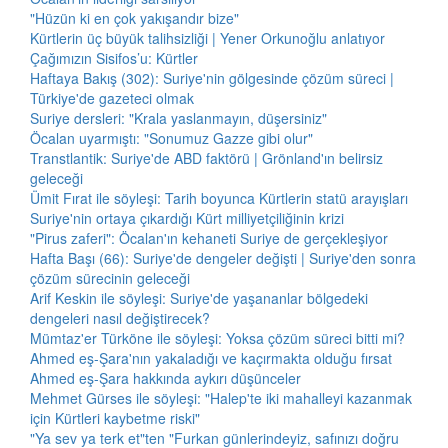
"Hüzün ki en çok yakışandır bize"
Kürtlerin üç büyük talihsizliği | Yener Orkunoğlu anlatıyor
Çağımızın Sisifos’u: Kürtler
Haftaya Bakış (302): Suriye'nin gölgesinde çözüm süreci |
Türkiye'de gazeteci olmak
Suriye dersleri: "Krala yaslanmayın, düşersiniz"
Öcalan uyarmıştı: "Sonumuz Gazze gibi olur"
Transtlantik: Suriye'de ABD faktörü | Grönland'ın belirsiz
geleceği
Ümit Fırat ile söyleşi: Tarih boyunca Kürtlerin statü arayışları
Suriye'nin ortaya çıkardığı Kürt milliyetçiliğinin krizi
"Pirus zaferi": Öcalan'ın kehaneti Suriye de gerçekleşiyor
Hafta Başı (66): Suriye'de dengeler değişti | Suriye'den sonra
çözüm sürecinin geleceği
Arif Keskin ile söyleşi: Suriye'de yaşananlar bölgedeki
dengeleri nasıl değiştirecek?
Mümtaz'er Türköne ile söyleşi: Yoksa çözüm süreci bitti mi?
Ahmed eş-Şara'nın yakaladığı ve kaçırmakta olduğu fırsat
Ahmed eş-Şara hakkında aykırı düşünceler
Mehmet Gürses ile söyleşi: "Halep'te iki mahalleyi kazanmak
için Kürtleri kaybetme riski"
"Ya sev ya terk et"ten "Furkan günlerindeyiz, safınızı doğru