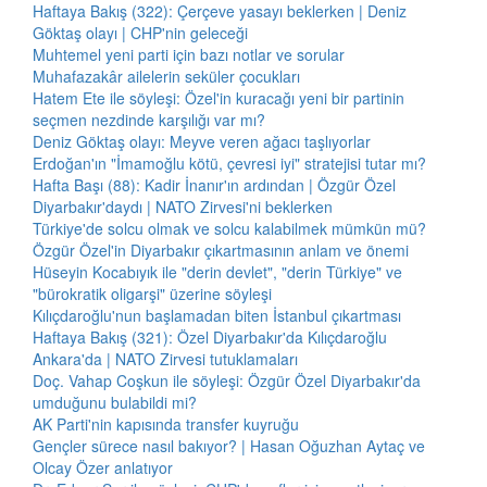
Haftaya Bakış (322): Çerçeve yasayı beklerken | Deniz
Göktaş olayı | CHP'nin geleceği
Muhtemel yeni parti için bazı notlar ve sorular
Muhafazakâr ailelerin seküler çocukları
Hatem Ete ile söyleşi: Özel'in kuracağı yeni bir partinin
seçmen nezdinde karşılığı var mı?
Deniz Göktaş olayı: Meyve veren ağacı taşlıyorlar
Erdoğan'ın "İmamoğlu kötü, çevresi iyi" stratejisi tutar mı?
Hafta Başı (88): Kadir İnanır'ın ardından | Özgür Özel
Diyarbakır'daydı | NATO Zirvesi'ni beklerken
Türkiye'de solcu olmak ve solcu kalabilmek mümkün mü?
Özgür Özel'in Diyarbakır çıkartmasının anlam ve önemi
Hüseyin Kocabıyık ile "derin devlet", "derin Türkiye" ve
"bürokratik oligarşi" üzerine söyleşi
Kılıçdaroğlu'nun başlamadan biten İstanbul çıkartması
Haftaya Bakış (321): Özel Diyarbakır'da Kılıçdaroğlu
Ankara'da | NATO Zirvesi tutuklamaları
Doç. Vahap Coşkun ile söyleşi: Özgür Özel Diyarbakır'da
umduğunu bulabildi mi?
AK Parti'nin kapısında transfer kuyruğu
Gençler sürece nasıl bakıyor? | Hasan Oğuzhan Aytaç ve
Olcay Özer anlatıyor