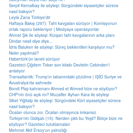
Serpil Kemalbay ile söyleşi: Sürgündeki siyasetçiler sürece
nasıl bakıyor?
Leyla Zana Türkiye'dir
Haftaya Bakış (297): Taht kavgaları sürüyor | Komisyonun
ortak raporu bekleniyor | Medyaya operasyonlar
Ahmet Şık ile söyleşi: Kızışan taht kavgalarının arka planı
Dindar nesil diye diye...
İdris Baluken ile söyleşi: Süreç beklentileri karşılıyor mu?
Neler yapılmalı?
Habertürk'ün laneti sürüyor
Gazeteci Çiğdem Toker son kitabı Devletin Cebinden'i
anlatıyor
Transatlantik: Trump'ın tabanındaki çözülme | IŞİD Suriye ve
Avustralya'da sahnede
Bondi Plajı kahramanı Ahmed el Ahmed bize ne söylüyor?
CHP'nin önü açık mı? Muzaffer Ayhan Kara ile söyleşi
Sibel Yiğitalp ile söyleşi: Sürgündeki Kürt siyasetçiler sürece
nasıl bakıyor?
Öcalan olunca zor, Öcalan olmayınca imkansız
Türkiye'nin Gidişatı (15): Nerden çıktı bu Yeşil? Bütçe bize ne
söylüyor? Gazeteci tutuklamaları
Mehmet Akif Ersoy'un yalnızlığı