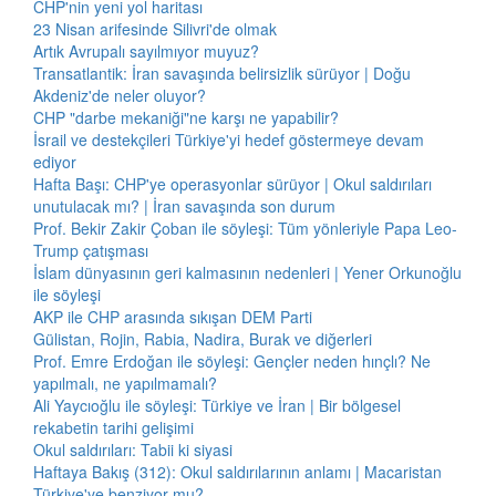
CHP'nin yeni yol haritası
23 Nisan arifesinde Silivri'de olmak
Artık Avrupalı sayılmıyor muyuz?
Transatlantik: İran savaşında belirsizlik sürüyor | Doğu
Akdeniz'de neler oluyor?
CHP "darbe mekaniği"ne karşı ne yapabilir?
İsrail ve destekçileri Türkiye'yi hedef göstermeye devam
ediyor
Hafta Başı: CHP'ye operasyonlar sürüyor | Okul saldırıları
unutulacak mı? | İran savaşında son durum
Prof. Bekir Zakir Çoban ile söyleşi: Tüm yönleriyle Papa Leo-
Trump çatışması
İslam dünyasının geri kalmasının nedenleri | Yener Orkunoğlu
ile söyleşi
AKP ile CHP arasında sıkışan DEM Parti
Gülistan, Rojin, Rabia, Nadira, Burak ve diğerleri
Prof. Emre Erdoğan ile söyleşi: Gençler neden hınçlı? Ne
yapılmalı, ne yapılmamalı?
Ali Yaycıoğlu ile söyleşi: Türkiye ve İran | Bir bölgesel
rekabetin tarihi gelişimi
Okul saldırıları: Tabii ki siyasi
Haftaya Bakış (312): Okul saldırılarının anlamı | Macaristan
Türkiye'ye benziyor mu?