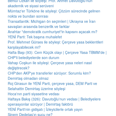
Behlül Özkan ile söyleşi: Prof. Ahmet Davutoğlu'nun
akademik ve siyasi serüveni
Mümtaz'er Türköne ile söyleşi: Çözüm sürecinde gelinen
nokta ve bundan sonrası
Transatlantik: Michigan ön seçimleri | Ukrayna ve İran
savaşları arasında benzerlik ve farklar
Anahtar "demokratik cumhuriyet"in kapısını açacak mı?
YENİ Parti: Tek başına muhalefet
Prof. Mehmet Gürses ile söyleşi: Çerçeve yasa beklentileri
karşılayabilecek mi?
Hafta Başı (93): Cem Küçük olayı | Çerçeve Yasa TBMM'de |
CHP'li belediyelerde son durum
Vahap Coşkun ile söyleşi: Çerçeve yasa neleri nasıl
değiştirecek?
CHP'den AKP'ye transferler sürüyor: Sorumlu kim?
Demirtaş olmadan olmaz
Roj Girasun ile YENİ Parti, çerçeve yasa, DEM Parti ve
Selahattin Demirtaş üzerine söyleşi
Hoca'nın parti siyasetine vedası
Haftaya Bakış (326): Davutoğlu'nun vedası | Belediyelere
operasyonlar sürüyor | Demirtaş faktörü
YENİ Parti'nin gidişatı | İzleyicilerle ortak yayın
Sinem Dedetaş'ın suçu ne?