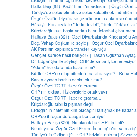
Erdoğan'ın "İmamoğlu kötü, çevresi iyi" stratejisi tutar 
Hafta Başı (88): Kadir İnanır'ın ardından | Özgür Özel 
Türkiye'de solcu olmak ve solcu kalabilmek mümkün 
Özgür Özel'in Diyarbakır çıkartmasının anlam ve önemi
Hüseyin Kocabıyık ile "derin devlet", "derin Türkiye" ve 
Kılıçdaroğlu'nun başlamadan biten İstanbul çıkartması
Haftaya Bakış (321): Özel Diyarbakır'da Kılıçdaroğlu A
Doç. Vahap Coşkun ile söyleşi: Özgür Özel Diyarbakır
AK Parti'nin kapısında transfer kuyruğu
Gençler sürece nasıl bakıyor? | Hasan Oğuzhan Aytaç 
Dr. Edgar Şar ile söyleşi: CHP'de saflar iyice netleşiyor
"Adam" her durumda kazanır mı?
Kürtler CHP'de olup bitenlere nasıl bakıyor? | Reha Ruh
Kasım ayında baskın seçim olur mu?
Özgür Özel TGRT Haber'e çıkarsa...
CHP'nin gidişatı | İzleyicilerle ortak yayın
Özgür Özel TGRT Haber'e çıkarsa...
Kılıçdaroğlu tabii ki pişman değil
Erdoğan'ın halefinin kim olacağını tartışmak ne kadar a
CHP'de ihraçlar duracağa benzemiyor
Haftaya Bakış (320): Ne olacak bu CHP'nin hali?
Ne oluyorsa Özgür Özel Ekrem İmamoğlu'nu satmadığı 
Türkiye'nin Gidişatı (21): CHP krizinin anlamı | Savaş s