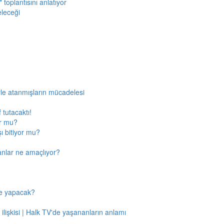
toplantısını anlatıyor
eleceği
rle atanmışların mücadelesi
 tutacaktı!
or mu?
ı bitiyor mu?
anlar ne amaçlıyor?
ne yapacak?
 ilişkisi | Halk TV'de yaşananların anlamı