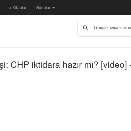
e-Kitaplar
Videolar
eşi: CHP iktidara hazır mı? [video]