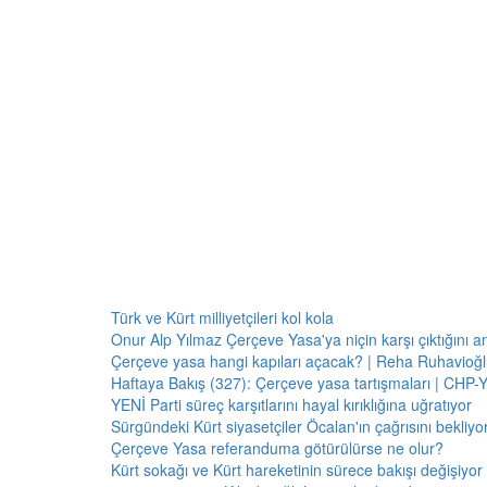
Türk ve Kürt milliyetçileri kol kola
Onur Alp Yılmaz Çerçeve Yasa'ya niçin karşı çıktığını an
Çerçeve yasa hangi kapıları açacak? | Reha Ruhavioğlu
Haftaya Bakış (327): Çerçeve yasa tartışmaları | CHP-Y
YENİ Parti süreç karşıtlarını hayal kırıklığına uğratıyor
Sürgündeki Kürt siyasetçiler Öcalan'ın çağrısını bekliyor:
Çerçeve Yasa referanduma götürülürse ne olur?
Kürt sokağı ve Kürt hareketinin sürece bakışı değişiyor 