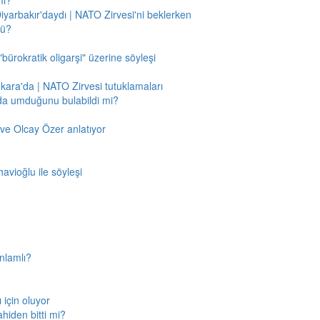
mı?
Diyarbakır'daydı | NATO Zirvesi'ni beklerken
mü?
"bürokratik oligarşi" üzerine söyleşi
nkara'da | NATO Zirvesi tutuklamaları
'da umduğunu bulabildi mi?
ve Olcay Özer anlatıyor
avioğlu ile söyleşi
nlamlı?
için oluyor
ahiden bitti mi?