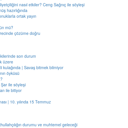
etçiliğini nasıl etkiler? Ceng Sağnıç ile söyleşi
nüş hazırlığında
onuklarla ortak yayın
mkün mü?
sürecinde çözüme doğru
işkilerinde son durum
ak üzere
li kulağında | Savaş bitmek bilmiyor
jının öyküsü
k?
Şar ile söyleşi
n ile bitiyor
ması | 10. yılında 15 Temmuz
thullahçılığın durumu ve muhtemel geleceği