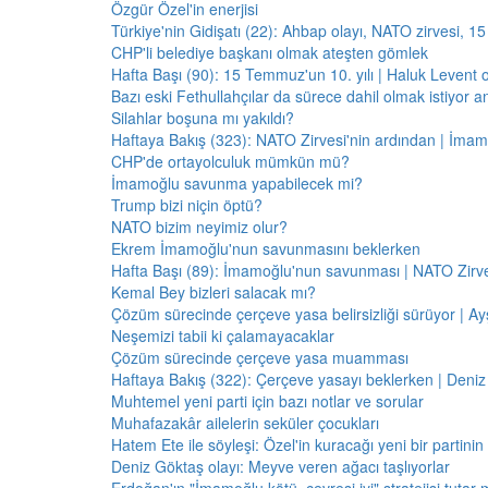
Özgür Özel'in enerjisi
Türkiye'nin Gidişatı (22): Ahbap olayı, NATO zirvesi, 1
CHP'li belediye başkanı olmak ateşten gömlek
Hafta Başı (90): 15 Temmuz'un 10. yılı | Haluk Levent o
Bazı eski Fethullahçılar da sürece dahil olmak istiyor a
Silahlar boşuna mı yakıldı?
Haftaya Bakış (323): NATO Zirvesi'nin ardından | İm
CHP'de ortayolculuk mümkün mü?
İmamoğlu savunma yapabilecek mi?
Trump bizi niçin öptü?
NATO bizim neyimiz olur?
Ekrem İmamoğlu'nun savunmasını beklerken
Hafta Başı (89): İmamoğlu'nun savunması | NATO Zirve
Kemal Bey bizleri salacak mı?
Çözüm sürecinde çerçeve yasa belirsizliği sürüyor | Ayş
Neşemizi tabii ki çalamayacaklar
Çözüm sürecinde çerçeve yasa muamması
Haftaya Bakış (322): Çerçeve yasayı beklerken | Deniz
Muhtemel yeni parti için bazı notlar ve sorular
Muhafazakâr ailelerin seküler çocukları
Hatem Ete ile söyleşi: Özel'in kuracağı yeni bir partini
Deniz Göktaş olayı: Meyve veren ağacı taşlıyorlar