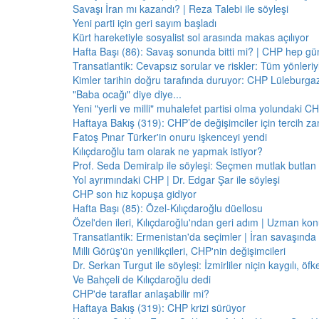
Savaşı İran mı kazandı? | Reza Talebi ile söyleşi
Yeni parti için geri sayım başladı
Kürt hareketiyle sosyalist sol arasında makas açılıyor
Hafta Başı (86): Savaş sonunda bitti mi? | CHP hep 
Transatlantik: Cevapsız sorular ve riskler: Tüm yönler
Kimler tarihin doğru tarafında duruyor: CHP Lüleburga
"Baba ocağı" diye diye...
Yeni "yerli ve milli" muhalefet partisi olma yolundaki C
Haftaya Bakış (319): CHP’de değişimciler için tercih z
Fatoş Pınar Türker'in onuru işkenceyi yendi
Kılıçdaroğlu tam olarak ne yapmak istiyor?
Prof. Seda Demiralp ile söyleşi: Seçmen mutlak butla
Yol ayrımındaki CHP | Dr. Edgar Şar ile söyleşi
CHP son hız kopuşa gidiyor
Hafta Başı (85): Özel-Kılıçdaroğlu düellosu
Özel'den ileri, Kılıçdaroğlu'ndan geri adım | Uzman konu
Transatlantik: Ermenistan'da seçimler | İran savaşınd
Milli Görüş'ün yenilikçileri, CHP'nin değişimcileri
Dr. Serkan Turgut ile söyleşi: İzmirliler niçin kaygılı, ö
Ve Bahçeli de Kılıçdaroğlu dedi
CHP'de taraflar anlaşabilir mi?
Haftaya Bakış (319): CHP krizi sürüyor