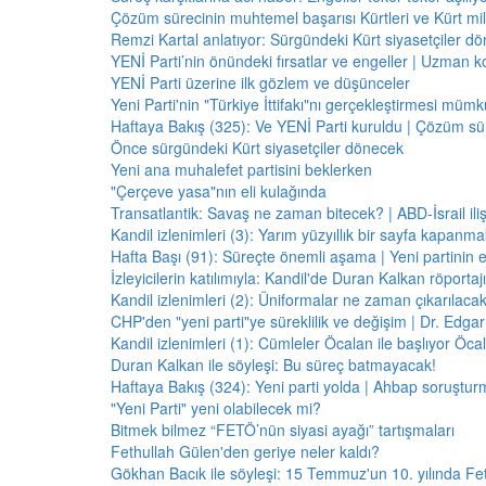
Çözüm sürecinin muhtemel başarısı Kürtleri ve Kürt milliy
Remzi Kartal anlatıyor: Sürgündeki Kürt siyasetçiler dö
YENİ Parti’nin önündeki fırsatlar ve engeller | Uzman k
YENİ Parti üzerine ilk gözlem ve düşünceler
Yeni Parti'nin "Türkiye İttifakı"nı gerçekleştirmesi mü
Haftaya Bakış (325): Ve YENİ Parti kuruldu | Çözüm 
Önce sürgündeki Kürt siyasetçiler dönecek
Yeni ana muhalefet partisini beklerken
"Çerçeve yasa"nın eli kulağında
Transatlantik: Savaş ne zaman bitecek? | ABD-İsrail il
Kandil izlenimleri (3): Yarım yüzyıllık bir sayfa kapanm
Hafta Başı (91): Süreçte önemli aşama | Yeni partinin e
İzleyicilerin katılımıyla: Kandil'de Duran Kalkan röporta
Kandil izlenimleri (2): Üniformalar ne zaman çıkarılaca
CHP'den "yeni parti"ye süreklilik ve değişim | Dr. Edgar 
Kandil izlenimleri (1): Cümleler Öcalan ile başlıyor Öcala
Duran Kalkan ile söyleşi: Bu süreç batmayacak!
Haftaya Bakış (324): Yeni parti yolda | Ahbap soruştur
"Yeni Parti" yeni olabilecek mi?
Bitmek bilmez “FETÖ’nün siyasi ayağı” tartışmaları
Fethullah Gülen'den geriye neler kaldı?
Gökhan Bacık ile söyleşi: 15 Temmuz'un 10. yılında Fe