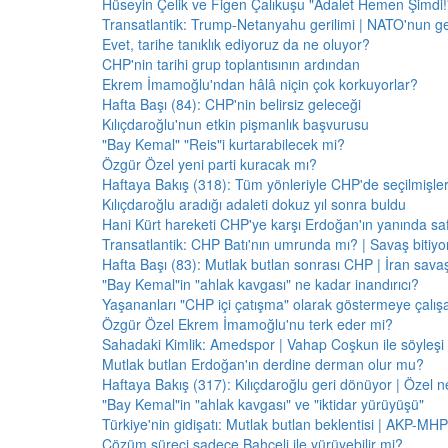
Hüseyin Çelik ve Figen Çalıkuşu "Adalet Hemen Şimdi!" 
Transatlantik: Trump-Netanyahu gerilimi | NATO'nun g
Evet, tarihe tanıklık ediyoruz da ne oluyor?
CHP'nin tarihi grup toplantısının ardından
Ekrem İmamoğlu'ndan hâlâ niçin çok korkuyorlar?
Hafta Başı (84): CHP'nin belirsiz geleceği
Kılıçdaroğlu'nun etkin pişmanlık başvurusu
"Bay Kemal" "Reis"i kurtarabilecek mi?
Özgür Özel yeni parti kuracak mı?
Haftaya Bakış (318): Tüm yönleriyle CHP'de seçilmişle
Kılıçdaroğlu aradığı adaleti dokuz yıl sonra buldu
Hani Kürt hareketi CHP'ye karşı Erdoğan'ın yanında saf
Transatlantik: CHP Batı'nın umrunda mı? | Savaş bitiy
Hafta Başı (83): Mutlak butlan sonrası CHP | İran savaş
"Bay Kemal"in "ahlak kavgası" ne kadar inandırıcı?
Yaşananları "CHP içi çatışma" olarak göstermeye çalış
Özgür Özel Ekrem İmamoğlu'nu terk eder mi?
Sahadaki Kimlik: Amedspor | Vahap Coşkun ile söyleşi
Mutlak butlan Erdoğan'ın derdine derman olur mu?
Haftaya Bakış (317): Kılıçdaroğlu geri dönüyor | Özel 
"Bay Kemal"in "ahlak kavgası" ve "iktidar yürüyüşü"
Türkiye'nin gidişatı: Mutlak butlan beklentisi | AKP-MHP
Çözüm süreci sadece Bahçeli ile yürüyebilir mi?