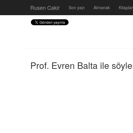
Rusen Cakir
Son yazı
Almanak
Kitaplar
Prof. Evren Balta ile söyl