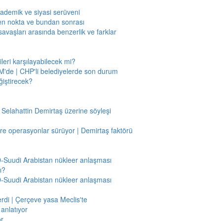
kademik ve siyasi serüveni
en nokta ve bundan sonrası
savaşları arasında benzerlik ve farklar
leri karşılayabilecek mi?
'de | CHP'li belediyelerde son durum
ğiştirecek?
 Selahattin Demirtaş üzerine söyleşi
re operasyonlar sürüyor | Demirtaş faktörü
BD-Suudi Arabistan nükleer anlaşması
ı?
BD-Suudi Arabistan nükleer anlaşması
verdi | Çerçeve yasa Meclis'te
anlatıyor
or