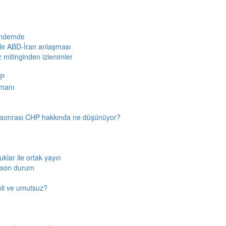
gündemde
iyle ABD-İran anlaşması
z mitinginden izlenimler
HP
amanı
n sonrası CHP hakkında ne düşünüyor?
klar ile ortak yayın
a son durum
fkeli ve umutsuz?