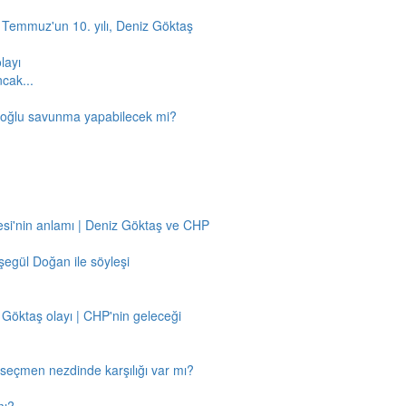
5 Temmuz'un 10. yılı, Deniz Göktaş
layı
ncak...
amoğlu savunma yapabilecek mi?
si'nin anlamı | Deniz Göktaş ve CHP
egül Doğan ile söyleşi
 Göktaş olayı | CHP'nin geleceği
n seçmen nezdinde karşılığı var mı?