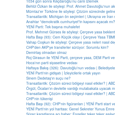
1034 gün sonra Kılıçdaroğlu’nu canlı izlemek
Behlül Özkan ile söyleşi: Prof. Ahmet Davutoğlu'nun a
Mümtaz'er Türköne ile söyleşi: Çözüm sürecinde gelin
Transatlantik: Michigan ön seçimleri | Ukrayna ve İran 
Anahtar "demokratik cumhuriyet"in kapısını açacak mı?
YENİ Parti: Tek başına muhalefet
Prof. Mehmet Gürses ile söyleşi: Çerçeve yasa beklenti
Hafta Başı (93): Cem Küçük olayı | Çerçeve Yasa TBMM
Vahap Coşkun ile söyleşi: Çerçeve yasa neleri nasıl de
CHP'den AKP'ye transferler sürüyor: Sorumlu kim?
Demirtaş olmadan olmaz
Roj Girasun ile YENİ Parti, çerçeve yasa, DEM Parti ve
Hoca'nın parti siyasetine vedası
Haftaya Bakış (326): Davutoğlu'nun vedası | Belediyele
YENİ Parti'nin gidişatı | İzleyicilerle ortak yayın
Sinem Dedetaş'ın suçu ne?
Transatlantik: Çözüm süreci bölgeyi nasıl etkiler? | A
Örgüt, Öcalan'ın devletle vardığı mutabakata uyacak m
Transatlantik: Çözüm süreci bölgeyi nasıl etkiler? | A
CHP'nin tükenişi
Hafta Başı (92): CHP'nin figüranları | YENİ Parti start 
YENİ Parti'nin yol haritası: Genel Sekreter Yunus Emre 
Süreç karşıtlarına acı haber: Engeller teker teker aşılıy