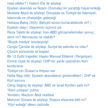
nasıl etkiler? | Hatem Ete ile söyleşi
Epstein skandalı ve Noam Chomsky'nin yarattığı hayal kırıklığı
Mustafa Akyol ile söyleşi: Dünyada ve Türkiye'de İslamiyet,
İslamcılık ve cihatçılığın geleceği
Haftaya Bakış (303): Bahçeli süreci kurtarabilecek mi? |
Epstein olayı | Depremin üçüncü yılı
Reza Talebi ile söyleşi: İran-ABD görüşmelerinden sonuç
alınır mı? Alınmazsa ne olabilir?
"Büyük medya" krizdeymiş!
Cengiz Çandar ile söyleşi: Suriye'de aslında ne oldu?
Çözüm sürecinde sil baştan
Bir 12 Eylül trajedisi: Hayko Manuel Eldemir (Yergetyan)
Emine Uçak ile söyleşi: CHP'nin yankı uyandıran Kürt
konferansı
Türkiye'nin Öcalan'a ihtiyacı var
Hafta Başı (68): Epstein skandalının gösterdikleri | CHP ve
Kürt sorunu
Ceng Sağnıç ile söyleşi: ABD ve İsrail Kürtleri sattı mı?
"Kent uzlaşısı" zulmü
Yeniden: Mazlum Abdi realitesi
Mehmet Gürses ile söyleşi: Rojava efsanesi bitti mi?
“Kürt sokağı” diken üstünde