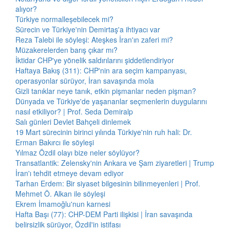
alıyor?
Türkiye normalleşebilecek mi?
Sürecin ve Türkiye'nin Demirtaş'a ihtiyacı var
Reza Talebi ile söyleşi: Ateşkes İran'ın zaferi mi?
Müzakerelerden barış çıkar mı?
İktidar CHP'ye yönelik saldırılarını şiddetlendiriyor
Haftaya Bakış (311): CHP'nin ara seçim kampanyası,
operasyonlar sürüyor, İran savaşında mola
Gizli tanıklar neye tanık, etkin pişmanlar neden pişman?
Dünyada ve Türkiye'de yaşananlar seçmenlerin duygularını
nasıl etkiliyor? | Prof. Seda Demiralp
Salı günleri Devlet Bahçeli dinlemek
19 Mart sürecinin birinci yılında Türkiye'nin ruh hali: Dr.
Erman Bakırcı ile söyleşi
Yılmaz Özdil olayı bize neler söylüyor?
Transatlantik: Zelensky'nin Ankara ve Şam ziyaretleri | Trump
İran'ı tehdit etmeye devam ediyor
Tarhan Erdem: Bir siyaset bilgesinin bilinmeyenleri | Prof.
Mehmet Ö. Alkan ile söyleşi
Ekrem İmamoğlu'nun karnesi
Hafta Başı (77): CHP-DEM Parti ilişkisi | İran savaşında
belirsizlik sürüyor, Özdil'in istifası