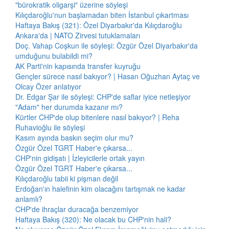
"bürokratik oligarşi" üzerine söyleşi
Kılıçdaroğlu'nun başlamadan biten İstanbul çıkartması
Haftaya Bakış (321): Özel Diyarbakır'da Kılıçdaroğlu
Ankara'da | NATO Zirvesi tutuklamaları
Doç. Vahap Coşkun ile söyleşi: Özgür Özel Diyarbakır'da
umduğunu bulabildi mi?
AK Parti'nin kapısında transfer kuyruğu
Gençler sürece nasıl bakıyor? | Hasan Oğuzhan Aytaç ve
Olcay Özer anlatıyor
Dr. Edgar Şar ile söyleşi: CHP'de saflar iyice netleşiyor
"Adam" her durumda kazanır mı?
Kürtler CHP'de olup bitenlere nasıl bakıyor? | Reha
Ruhavioğlu ile söyleşi
Kasım ayında baskın seçim olur mu?
Özgür Özel TGRT Haber'e çıkarsa...
CHP'nin gidişatı | İzleyicilerle ortak yayın
Özgür Özel TGRT Haber'e çıkarsa...
Kılıçdaroğlu tabii ki pişman değil
Erdoğan'ın halefinin kim olacağını tartışmak ne kadar
anlamlı?
CHP'de ihraçlar duracağa benzemiyor
Haftaya Bakış (320): Ne olacak bu CHP'nin hali?