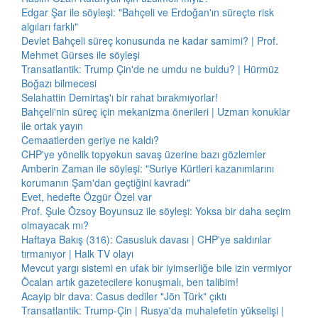
Edgar Şar ile söyleşi: "Bahçeli ve Erdoğan'ın süreçte risk
algıları farklı"
Devlet Bahçeli süreç konusunda ne kadar samimi? | Prof.
Mehmet Gürses ile söyleşi
Transatlantik: Trump Çin'de ne umdu ne buldu? | Hürmüz
Boğazı bilmecesi
Selahattin Demirtaş'ı bir rahat bırakmıyorlar!
Bahçeli'nin süreç için mekanizma önerileri | Uzman konuklar
ile ortak yayın
Cemaatlerden geriye ne kaldı?
CHP'ye yönelik topyekun savaş üzerine bazı gözlemler
Amberin Zaman ile söyleşi: "Suriye Kürtleri kazanımlarını
korumanın Şam'dan geçtiğini kavradı"
Evet, hedefte Özgür Özel var
Prof. Şule Özsoy Boyunsuz ile söyleşi: Yoksa bir daha seçim
olmayacak mı?
Haftaya Bakış (316): Casusluk davası | CHP'ye saldırılar
tırmanıyor | Halk TV olayı
Mevcut yargı sistemi en ufak bir iyimserliğe bile izin vermiyor
Öcalan artık gazetecilere konuşmalı, ben talibim!
Acayip bir dava: Casus dediler "Jön Türk" çıktı
Transatlantik: Trump-Çin | Rusya'da muhalefetin yükselişi |