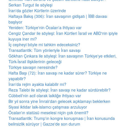
Serkan Turgut ile söyleşi
İran'da gözler Kürtlerin üzerinde
Haftaya Bakış (306): İran savaşının gidişatı | İBB davası
başlıyor
Yeniden: Türkiye'nin Öcalan'a ihtiyacı var
Cengiz Çandar ile söyleşi: İran Kürtleri İsrail ve ABD'nin ipiyle
kuyuya iner mi?
İç cepheyi böyle mi tahkim edeceksiniz?
Transatlantik: Tüm yönleriyle İran savaşı
Gökhan Çınkara ile söyleşi: İran savaşının Türkiye'ye etkileri,
Türk-İsrail ilişkilerinin geleceği
Türkiye savaşın neresinde?
Hafta Başı (72): İran savaşı ne kadar sürer? Türkiye ne
yapabilir?
İran'da rejim ayakta kalabilir mi?
Reza Talebi ile söyleşi: İran savaşı ne kadar sürdürebilir?
Cübbeli'nin acil olarak laikliğe ihtiyacı var
Bir yıl sonra yine İmralı'dan gelecek açıklamayı beklerken
Siyasi iktidar laik-islamcı çatışması arzuluyor
Öcalan'ın statüsü meselesi niçin çok önemli?
Transatlantik: Trump'ın kongre konuşması | İran konusunda
belirsizlik sürüyor | Gazze'de son durum