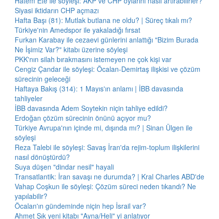
Hatem Ete ile söyleşi: AKP ve CHP oylarını nasıl artırabilirler?
Siyasi iktidarın CHP açmazı
Hafta Başı (81): Mutlak butlana ne oldu? | Süreç tıkalı mı?
Türkiye'nin Amedspor ile yakaladığı fırsat
Furkan Karabay ile cezaevi günlerini anlattığı "Bizim Burada
Ne İşimiz Var?" kitabı üzerine söyleşi
PKK'nın silah bırakmasını istemeyen ne çok kişi var
Cengiz Çandar ile söyleşi: Öcalan-Demirtaş ilişkisi ve çözüm
sürecinin geleceği
Haftaya Bakış (314): 1 Mayıs'ın anlamı | İBB davasında
tahliyeler
İBB davasında Adem Soytekin niçin tahliye edildi?
Erdoğan çözüm sürecinin önünü açıyor mu?
Türkiye Avrupa'nın içinde mi, dışında mı? | Sinan Ülgen ile
söyleşi
Reza Talebi ile söyleşi: Savaş İran'da rejim-toplum ilişkilerini
nasıl dönüştürdü?
Suya düşen "dindar nesil" hayali
Transatlantik: İran savaşı ne durumda? | Kral Charles ABD'de
Vahap Coşkun ile söyleşi: Çözüm süreci neden tıkandı? Ne
yapılabilir?
Öcalan'ın gündeminde niçin hep İsrail var?
Ahmet Şık yeni kitabı "Ayna/Heli" yi anlatıyor