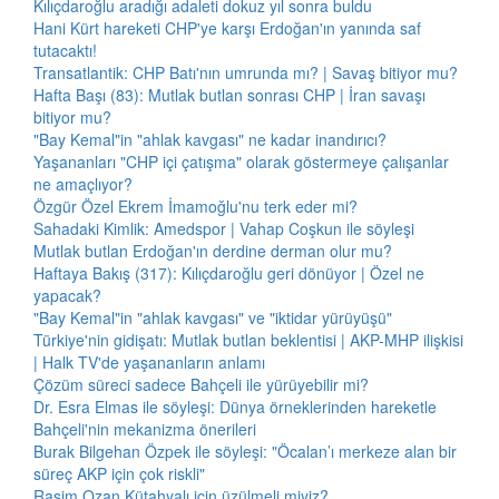
Kılıçdaroğlu aradığı adaleti dokuz yıl sonra buldu
Hani Kürt hareketi CHP'ye karşı Erdoğan'ın yanında saf
tutacaktı!
Transatlantik: CHP Batı'nın umrunda mı? | Savaş bitiyor mu?
Hafta Başı (83): Mutlak butlan sonrası CHP | İran savaşı
bitiyor mu?
"Bay Kemal"in "ahlak kavgası" ne kadar inandırıcı?
Yaşananları "CHP içi çatışma" olarak göstermeye çalışanlar
ne amaçlıyor?
Özgür Özel Ekrem İmamoğlu'nu terk eder mi?
Sahadaki Kimlik: Amedspor | Vahap Coşkun ile söyleşi
Mutlak butlan Erdoğan'ın derdine derman olur mu?
Haftaya Bakış (317): Kılıçdaroğlu geri dönüyor | Özel ne
yapacak?
"Bay Kemal"in "ahlak kavgası" ve "iktidar yürüyüşü"
Türkiye'nin gidişatı: Mutlak butlan beklentisi | AKP-MHP ilişkisi
| Halk TV'de yaşananların anlamı
Çözüm süreci sadece Bahçeli ile yürüyebilir mi?
Dr. Esra Elmas ile söyleşi: Dünya örneklerinden hareketle
Bahçeli'nin mekanizma önerileri
Burak Bilgehan Özpek ile söyleşi: "Öcalan’ı merkeze alan bir
süreç AKP için çok riskli"
Rasim Ozan Kütahyalı için üzülmeli miyiz?