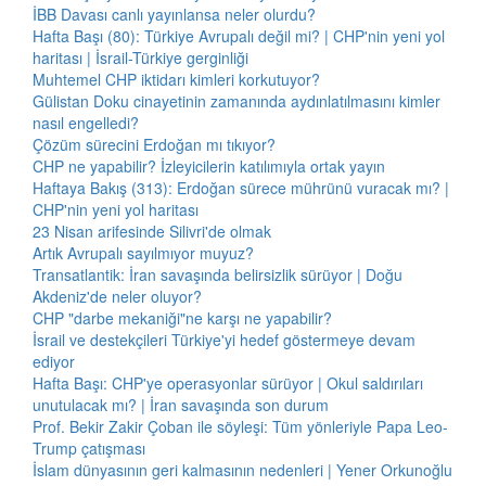
İBB Davası canlı yayınlansa neler olurdu?
Hafta Başı (80): Türkiye Avrupalı değil mi? | CHP'nin yeni yol
haritası | İsrail-Türkiye gerginliği
Muhtemel CHP iktidarı kimleri korkutuyor?
Gülistan Doku cinayetinin zamanında aydınlatılmasını kimler
nasıl engelledi?
Çözüm sürecini Erdoğan mı tıkıyor?
CHP ne yapabilir? İzleyicilerin katılımıyla ortak yayın
Haftaya Bakış (313): Erdoğan sürece mührünü vuracak mı? |
CHP'nin yeni yol haritası
23 Nisan arifesinde Silivri'de olmak
Artık Avrupalı sayılmıyor muyuz?
Transatlantik: İran savaşında belirsizlik sürüyor | Doğu
Akdeniz'de neler oluyor?
CHP "darbe mekaniği"ne karşı ne yapabilir?
İsrail ve destekçileri Türkiye'yi hedef göstermeye devam
ediyor
Hafta Başı: CHP'ye operasyonlar sürüyor | Okul saldırıları
unutulacak mı? | İran savaşında son durum
Prof. Bekir Zakir Çoban ile söyleşi: Tüm yönleriyle Papa Leo-
Trump çatışması
İslam dünyasının geri kalmasının nedenleri | Yener Orkunoğlu