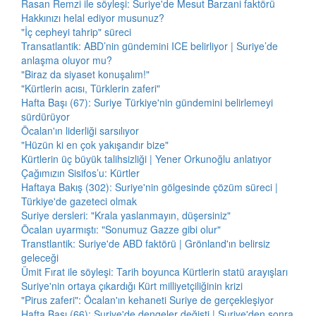
Rasan Remzi ile söyleşi: Suriye'de Mesut Barzani faktörü
Hakkınızı helal ediyor musunuz?
"İç cepheyi tahrip" süreci
Transatlantik: ABD’nin gündemini ICE belirliyor | Suriye’de
anlaşma oluyor mu?
"Biraz da siyaset konuşalım!"
"Kürtlerin acısı, Türklerin zaferi"
Hafta Başı (67): Suriye Türkiye'nin gündemini belirlemeyi
sürdürüyor
Öcalan'ın liderliği sarsılıyor
"Hüzün ki en çok yakışandır bize"
Kürtlerin üç büyük talihsizliği | Yener Orkunoğlu anlatıyor
Çağımızın Sisifos’u: Kürtler
Haftaya Bakış (302): Suriye'nin gölgesinde çözüm süreci |
Türkiye'de gazeteci olmak
Suriye dersleri: "Krala yaslanmayın, düşersiniz"
Öcalan uyarmıştı: "Sonumuz Gazze gibi olur"
Transtlantik: Suriye'de ABD faktörü | Grönland'ın belirsiz
geleceği
Ümit Fırat ile söyleşi: Tarih boyunca Kürtlerin statü arayışları
Suriye'nin ortaya çıkardığı Kürt milliyetçiliğinin krizi
"Pirus zaferi": Öcalan'ın kehaneti Suriye de gerçekleşiyor
Hafta Başı (66): Suriye'de dengeler değişti | Suriye'den sonra