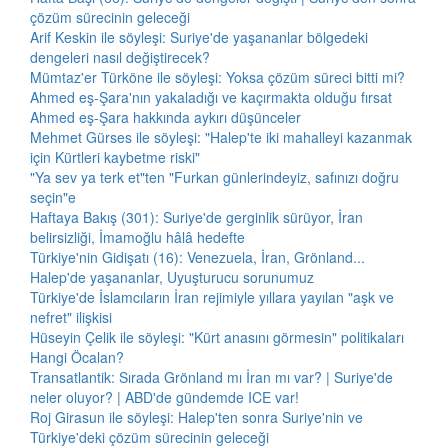
çözüm sürecinin geleceği
Arif Keskin ile söyleşi: Suriye'de yaşananlar bölgedeki
dengeleri nasıl değiştirecek?
Mümtaz'er Türköne ile söyleşi: Yoksa çözüm süreci bitti mi?
Ahmed eş-Şara'nın yakaladığı ve kaçırmakta olduğu fırsat
Ahmed eş-Şara hakkında aykırı düşünceler
Mehmet Gürses ile söyleşi: "Halep'te iki mahalleyi kazanmak
için Kürtleri kaybetme riski"
"Ya sev ya terk et"ten "Furkan günlerindeyiz, safınızı doğru
seçin"e
Haftaya Bakış (301): Suriye'de gerginlik sürüyor, İran
belirsizliği, İmamoğlu hâlâ hedefte
Türkiye'nin Gidişatı (16): Venezuela, İran, Grönland...
Halep'de yaşananlar, Uyuşturucu sorunumuz
Türkiye'de İslamcıların İran rejimiyle yıllara yayılan "aşk ve
nefret" ilişkisi
Hüseyin Çelik ile söyleşi: "Kürt anasını görmesin" politikaları
Hangi Öcalan?
Transatlantik: Sırada Grönland mı İran mı var? | Suriye'de
neler oluyor? | ABD'de gündemde ICE var!
Roj Girasun ile söyleşi: Halep'ten sonra Suriye'nin ve
Türkiye'deki çözüm sürecinin geleceği