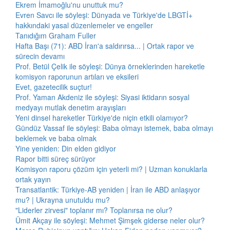
Ekrem İmamoğlu'nu unuttuk mu?
Evren Savcı ile söyleşi: Dünyada ve Türkiye'de LBGTİ+
hakkındaki yasal düzenlemeler ve engeller
Tanıdığım Graham Fuller
Hafta Başı (71): ABD İran'a saldırırsa... | Ortak rapor ve
sürecin devamı
Prof. Betül Çelik ile söyleşi: Dünya örneklerinden hareketle
komisyon raporunun artıları ve eksileri
Evet, gazetecilik suçtur!
Prof. Yaman Akdeniz ile söyleşi: Siyasi iktidarın sosyal
medyayı mutlak denetim arayışları
Yeni dinsel hareketler Türkiye'de niçin etkili olamıyor?
Gündüz Vassaf ile söyleşi: Baba olmayı istemek, baba olmayı
beklemek ve baba olmak
Yine yeniden: Din elden gidiyor
Rapor bitti süreç sürüyor
Komisyon raporu çözüm için yeterli mi? | Uzman konuklarla
ortak yayın
Transatlantik: Türkiye-AB yeniden | İran ile ABD anlaşıyor
mu? | Ukrayna unutuldu mu?
"Liderler zirvesi" toplanır mı? Toplanırsa ne olur?
Ümit Akçay ile söyleşi: Mehmet Şimşek giderse neler olur?