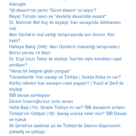
Kalmışlık
"Şii ekseni"nin yerini "Sünni ekseni" mi alıyor?
Beyaz Toroslu savcı ve "devlette devamlılık esastır"
Dr. Mehmet Akif Koç ile söyleşi: İran savaşında istihbaratın
rolü
Akın Gürlek'in mal varlığı tartışmasında son durum: Kim
haklı?
Haftaya Bakış (308): Akın Gürlek'in malvarlığı tartışmaları |
Birinci yılında 19 Mart
Dr. Ezgi Uzun Teker ile söyleşi: İran'da rejim kendisini nasıl
yeniliyor?
"Varsa bir belgesi gitsin yargıya"
Transatlantik: İran savaşı ve Türkiye | Sırada Küba mı var?
Körfez ülkeleri İran savaşını nasıl yaşıyor? | Yusuf el Şerif ile
söyleşi
İBB davası sertleşiyor
Ekrem İmamoğlu'nun zorlu sınavı
Hafta Başı (74): Sırada Türkiye mi var? İBB davasının anlamı
Türkiye'nin Gidişatı (18): Savaş uzarsa neler olur? İBB Davası
ve hukuk
Ali Şeriati'ye saldırılar ya da Türkiye'de İslamcı düşüncenin
yükseliş ve çöküşü