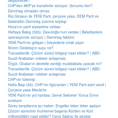
değiştirecek?
CHP'den AKP'ye transferler sürüyor: Sorumlu kim?
Demirtaş olmadan olmaz
Roj Girasun ile YENİ Parti, çerçeve yasa, DEM Parti ve
Selahattin Demirtaş üzerine söyleşi
Hoca'nın parti siyasetine vedası
Haftaya Bakış (326): Davutoğlu'nun vedası | Belediyelere
operasyonlar sürüyor | Demirtaş faktörü
YENİ Parti'nin gidişatı | İzleyicilerle ortak yayın
Sinem Dedetaş'ın suçu ne?
Transatlantik: Çözüm süreci bölgeyi nasıl etkiler? | ABD-
Suudi Arabistan nükleer anlaşması
Örgüt, Öcalan'ın devletle vardığı mutabakata uyacak mı?
Transatlantik: Çözüm süreci bölgeyi nasıl etkiler? | ABD-
Suudi Arabistan nükleer anlaşması
CHP'nin tükenişi
Hafta Başı (92): CHP'nin figüranları | YENİ Parti start verdi |
Çerçeve yasa Meclis'te
YENİ Parti'nin yol haritası: Genel Sekreter Yunus Emre
anlatıyor
Süreç karşıtlarına acı haber: Engeller teker teker aşılıyor
Çözüm sürecinin muhtemel başarısı Kürtleri ve Kürt
milliyetçiliğini nasıl etkiler? Ceng Sağnıç ile söyleşi