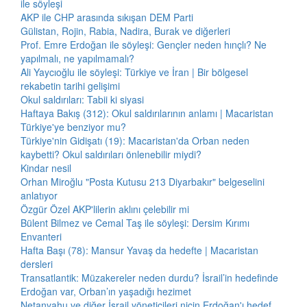
ile söyleşi
AKP ile CHP arasında sıkışan DEM Parti
Gülistan, Rojin, Rabia, Nadira, Burak ve diğerleri
Prof. Emre Erdoğan ile söyleşi: Gençler neden hınçlı? Ne
yapılmalı, ne yapılmamalı?
Ali Yaycıoğlu ile söyleşi: Türkiye ve İran | Bir bölgesel
rekabetin tarihi gelişimi
Okul saldırıları: Tabii ki siyasi
Haftaya Bakış (312): Okul saldırılarının anlamı | Macaristan
Türkiye'ye benziyor mu?
Türkiye'nin Gidişatı (19): Macaristan'da Orban neden
kaybetti? Okul saldırıları önlenebilir miydi?
Kindar nesil
Orhan Miroğlu "Posta Kutusu 213 Diyarbakır" belgeselini
anlatıyor
Özgür Özel AKP'lilerin aklını çelebilir mi
Bülent Bilmez ve Cemal Taş ile söyleşi: Dersim Kırımı
Envanteri
Hafta Başı (78): Mansur Yavaş da hedefte | Macaristan
dersleri
Transatlantik: Müzakereler neden durdu? İsrail’in hedefinde
Erdoğan var, Orban’ın yaşadığı hezimet
Netanyahu ve diğer İsrail yöneticileri niçin Erdoğan'ı hedef