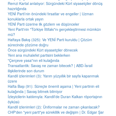
Remzi Kartal anlatıyor: Sürgündeki Kürt siyasetçiler dönüş
hazırlığında
YENİ Parti’nin önündeki fırsatlar ve engeller | Uzman
konuklarla ortak yayın
YENİ Parti üzerine ilk gözlem ve düşünceler
Yeni Parti'nin "Türkiye İttifakı"nı gerçekleştirmesi mümkün
mü?
Haftaya Bakış (325): Ve YENİ Parti kuruldu | Çözüm
sürecinde çözüme doğru
Önce sürgündeki Kürt siyasetçiler dönecek
Yeni ana muhalefet partisini beklerken
"Çerçeve yasa"nın eli kulağında
Transatlantik: Savaş ne zaman bitecek? | ABD-İsrail
ilişkilerinde son durum
Kandil izlenimleri (3): Yarım yüzyıllık bir sayfa kapanmak
üzere
Hafta Başı (91): Süreçte önemli aşama | Yeni partinin eli
kulağında | Savaş bitmek bilmiyor
İzleyicilerin katılımıyla: Kandil'de Duran Kalkan röportajının
öyküsü
Kandil izlenimleri (2): Üniformalar ne zaman çıkarılacak?
CHP'den "yeni parti"ye süreklilik ve değişim | Dr. Edgar Şar