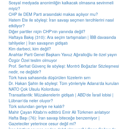
Sosyal medyada anonimliğin kalkacak olmasına sevinmeli
miyiz?
CHP ile DEM Parti arasındaki makas açılıyor mu?
Hatem Ete ile söyleşi: İran savaşı seçmen tercihlerini nasıl
etkiliyor?
Diğer partiler niçin CHP'nin yanında değil?
Haftaya Bakış (310): Ara seçim tartışmaları | İBB davasında
tahliyeler | İran savaşının gidişatı
Kim darbeci, kim değil?
Anahtar Parti Genel Başkanı Yavuz Ağıralioğlu ile özel yayın
Özgür Özel teslim olmuyor
Prof. Serhat Güvenç ile söyleşi: Montrö Boğazlar Sözleşmesi
nedir, ne değildir?
Türk hava sahasında düşürülen füzelerin sırrı
Dr. Hakan Şahin ile söyleşi: Tüm yönleriyle Adana'da kurulan
NATO Çok Ulsulu Kolordusu
Transatlantik: Müzakerelerin gidişatı | ABD'de İsrail lobisi |
Lübnan'da neler oluyor?
Türk solundan geriye ne kaldı?
Mahir Çayan Kitabı'nı editörü Emir Ali Türkmen anlatıyor
Hafta Başı (76): İran savaşı biteceğe benzemiyor |
Gazeteciler yeterince cesur değil mi?