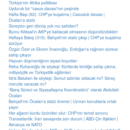
Türkiye'nin Afrika politikası
Uyduruk bir "casus davası"nın peşinde
Hafta Başı (82): CHP'ye kuşatma | Casusluk davası |
Öcalan'a statü
Süreçten geri dönüş yok mu sahiden?
Burcu Köksal'ın AKP'ye katılacak olmasının düşündürdükleri
Haftaya Bakış (315): Bahçeli'nin statü çıkışı | CHP'ye kuşatma
sürüyor
Özgür Özel ve Ekrem İmamoğlu, Erdoğan'a rağmen sürece
sahip çıkıyor
Hayvan düşmanlığının siyasi boyutları
Reha Ruhavioğlu ile söyleşi: Kürtlerde kimliğe sahip çıkma,
milliyetçilik ve Türkiyelilik eğilimleri
İdris Baluken ile söyleşi: Somut adımlar atılacak mı? Süreç
menzile varacak mı?
“Barış Süreci ve Siyasallaşma Koordinatörü” olarak Abdullah
Öcalan
Bahçeli'nin Öcalan'a statü önerisi | Uzman konuklarla ortak
yayın
Her ağacın kurdu özünden olur: CHP'nin temel sorunu
Transatlantik: İran savaşında son durum | ABD-Çin ilişkileri |
Almanya ve NATO