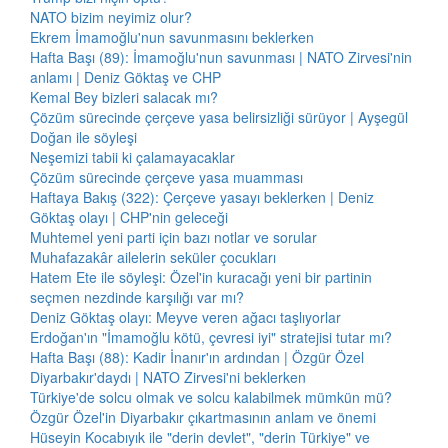
NATO bizim neyimiz olur?
Ekrem İmamoğlu'nun savunmasını beklerken
Hafta Başı (89): İmamoğlu'nun savunması | NATO Zirvesi'nin
anlamı | Deniz Göktaş ve CHP
Kemal Bey bizleri salacak mı?
Çözüm sürecinde çerçeve yasa belirsizliği sürüyor | Ayşegül
Doğan ile söyleşi
Neşemizi tabii ki çalamayacaklar
Çözüm sürecinde çerçeve yasa muamması
Haftaya Bakış (322): Çerçeve yasayı beklerken | Deniz
Göktaş olayı | CHP'nin geleceği
Muhtemel yeni parti için bazı notlar ve sorular
Muhafazakâr ailelerin seküler çocukları
Hatem Ete ile söyleşi: Özel'in kuracağı yeni bir partinin
seçmen nezdinde karşılığı var mı?
Deniz Göktaş olayı: Meyve veren ağacı taşlıyorlar
Erdoğan'ın "İmamoğlu kötü, çevresi iyi" stratejisi tutar mı?
Hafta Başı (88): Kadir İnanır'ın ardından | Özgür Özel
Diyarbakır'daydı | NATO Zirvesi'ni beklerken
Türkiye'de solcu olmak ve solcu kalabilmek mümkün mü?
Özgür Özel'in Diyarbakır çıkartmasının anlam ve önemi
Hüseyin Kocabıyık ile "derin devlet", "derin Türkiye" ve