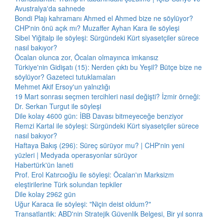
Avustralya'da sahnede
Bondi Plajı kahramanı Ahmed el Ahmed bize ne söylüyor?
CHP'nin önü açık mı? Muzaffer Ayhan Kara ile söyleşi
Sibel Yiğitalp ile söyleşi: Sürgündeki Kürt siyasetçiler sürece
nasıl bakıyor?
Öcalan olunca zor, Öcalan olmayınca imkansız
Türkiye'nin Gidişatı (15): Nerden çıktı bu Yeşil? Bütçe bize ne
söylüyor? Gazeteci tutuklamaları
Mehmet Akif Ersoy'un yalnızlığı
19 Mart sonrası seçmen tercihleri nasıl değişti? İzmir örneği:
Dr. Serkan Turgut ile söyleşi
Dile kolay 4600 gün: İBB Davası bitmeyeceğe benziyor
Remzi Kartal ile söyleşi: Sürgündeki Kürt siyasetçiler sürece
nasıl bakıyor?
Haftaya Bakış (296): Süreç sürüyor mu? | CHP'nin yeni
yüzleri | Medyada operasyonlar sürüyor
Habertürk'ün laneti
Prof. Erol Katırcıoğlu ile söyleşi: Öcalan'ın Marksizm
eleştirilerine Türk solundan tepkiler
Dile kolay 2962 gün
Uğur Karaca ile söyleşi: "Niçin deist oldum?"
Transatlantik: ABD'nin Stratejik Güvenlik Belgesi, Bir yıl sonra