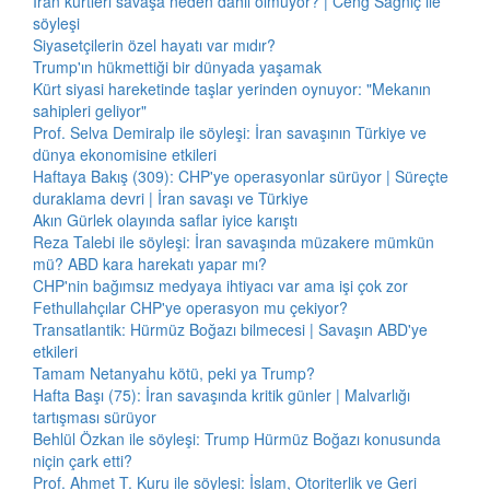
İran kürtleri savaşa neden dahil olmuyor? | Ceng Sağnıç ile
söyleşi
Siyasetçilerin özel hayatı var mıdır?
Trump'ın hükmettiği bir dünyada yaşamak
Kürt siyasi hareketinde taşlar yerinden oynuyor: "Mekanın
sahipleri geliyor"
Prof. Selva Demiralp ile söyleşi: İran savaşının Türkiye ve
dünya ekonomisine etkileri
Haftaya Bakış (309): CHP'ye operasyonlar sürüyor | Süreçte
duraklama devri | İran savaşı ve Türkiye
Akın Gürlek olayında saflar iyice karıştı
Reza Talebi ile söyleşi: İran savaşında müzakere mümkün
mü? ABD kara harekatı yapar mı?
CHP'nin bağımsız medyaya ihtiyacı var ama işi çok zor
Fethullahçılar CHP'ye operasyon mu çekiyor?
Transatlantik: Hürmüz Boğazı bilmecesi | Savaşın ABD'ye
etkileri
Tamam Netanyahu kötü, peki ya Trump?
Hafta Başı (75): İran savaşında kritik günler | Malvarlığı
tartışması sürüyor
Behlül Özkan ile söyleşi: Trump Hürmüz Boğazı konusunda
niçin çark etti?
Prof. Ahmet T. Kuru ile söyleşi: İslam, Otoriterlik ve Geri