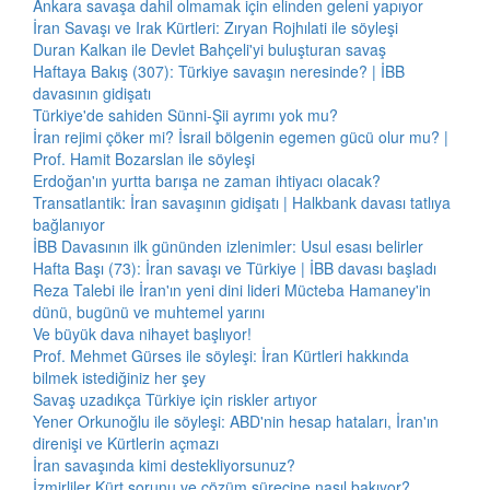
Ankara savaşa dahil olmamak için elinden geleni yapıyor
İran Savaşı ve Irak Kürtleri: Zıryan Rojhılati ile söyleşi
Duran Kalkan ile Devlet Bahçeli'yi buluşturan savaş
Haftaya Bakış (307): Türkiye savaşın neresinde? | İBB
davasının gidişatı
Türkiye'de sahiden Sünni-Şii ayrımı yok mu?
İran rejimi çöker mi? İsrail bölgenin egemen gücü olur mu? |
Prof. Hamit Bozarslan ile söyleşi
Erdoğan'ın yurtta barışa ne zaman ihtiyacı olacak?
Transatlantik: İran savaşının gidişatı | Halkbank davası tatlıya
bağlanıyor
İBB Davasının ilk gününden izlenimler: Usul esası belirler
Hafta Başı (73): İran savaşı ve Türkiye | İBB davası başladı
Reza Talebi ile İran'ın yeni dini lideri Mücteba Hamaney'in
dünü, bugünü ve muhtemel yarını
Ve büyük dava nihayet başlıyor!
Prof. Mehmet Gürses ile söyleşi: İran Kürtleri hakkında
bilmek istediğiniz her şey
Savaş uzadıkça Türkiye için riskler artıyor
Yener Orkunoğlu ile söyleşi: ABD'nin hesap hataları, İran'ın
direnişi ve Kürtlerin açmazı
İran savaşında kimi destekliyorsunuz?
İzmirliler Kürt sorunu ve çözüm sürecine nasıl bakıyor?