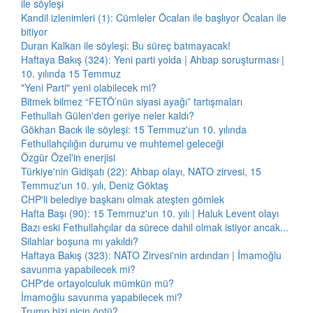
ile söyleşi
Kandil izlenimleri (1): Cümleler Öcalan ile başlıyor Öcalan ile
bitiyor
Duran Kalkan ile söyleşi: Bu süreç batmayacak!
Haftaya Bakış (324): Yeni parti yolda | Ahbap soruşturması |
10. yılında 15 Temmuz
"Yeni Parti" yeni olabilecek mi?
Bitmek bilmez “FETÖ’nün siyasi ayağı” tartışmaları
Fethullah Gülen'den geriye neler kaldı?
Gökhan Bacık ile söyleşi: 15 Temmuz'un 10. yılında
Fethullahçılığın durumu ve muhtemel geleceği
Özgür Özel'in enerjisi
Türkiye'nin Gidişatı (22): Ahbap olayı, NATO zirvesi, 15
Temmuz'un 10. yılı, Deniz Göktaş
CHP'li belediye başkanı olmak ateşten gömlek
Hafta Başı (90): 15 Temmuz'un 10. yılı | Haluk Levent olayı
Bazı eski Fethullahçılar da sürece dahil olmak istiyor ancak...
Silahlar boşuna mı yakıldı?
Haftaya Bakış (323): NATO Zirvesi'nin ardından | İmamoğlu
savunma yapabilecek mi?
CHP'de ortayolculuk mümkün mü?
İmamoğlu savunma yapabilecek mi?
Trump bizi niçin öptü?