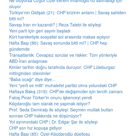
Ne oluyorsa Özgür Özel Ekrem İmamoğlu'nu satmadığı için
oluyor
Türkiye'nin Gidişatı (21): CHP krizinin anlamı | Savaş sahiden
bitti mi?
Savaşı İran mı kazandı? | Reza Talebi ile söyleşi
Yeni parti için geri sayım başladı
Kürt hareketiyle sosyalist sol arasında makas açılıyor
Hafta Başı (86): Savaş sonunda bitti mi? | CHP hep
gündemde
Transatlantik: Cevapsız sorular ve riskler: Tüm yönleriyle
ABD-İran anlaşması
Kimler tarihin doğru tarafında duruyor: CHP Lüleburgaz
mitinginden izlenimler
"Baba ocağı" diye diye...
Yeni "yerli ve milli" muhalefet partisi olma yolundaki CHP
Haftaya Bakış (319): CHP’de değişimciler için tercih zamanı
Fatoş Pınar Türker'in onuru işkenceyi yendi
Kılıçdaroğlu tam olarak ne yapmak istiyor?
Prof. Seda Demiralp ile söyleşi: Seçmen mutlak butlan
sonrası CHP hakkında ne düşünüyor?
Yol ayrımındaki CHP | Dr. Edgar Şar ile söyleşi
CHP son hız kopuşa gidiyor
Hafta Başı (85): Özel-Kılıçdaroğlu düellosu