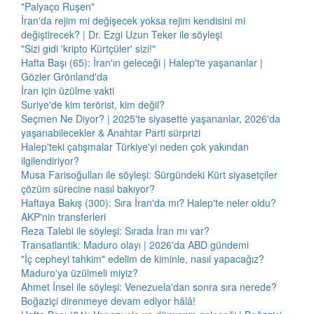
"Palyaço Ruşen"
İran'da rejim mi değişecek yoksa rejim kendisini mi
değiştirecek? | Dr. Ezgi Uzun Teker ile söyleşi
"Sizi gidi 'kripto Kürtçüler' sizi!"
Hafta Başı (65): İran'ın geleceği | Halep'te yaşananlar |
Gözler Grönland'da
İran için üzülme vakti
Suriye'de kim terörist, kim değil?
Seçmen Ne Diyor? | 2025'te siyasette yaşananlar, 2026'da
yaşanabilecekler & Anahtar Parti sürprizi
Halep'teki çatışmalar Türkiye'yi neden çok yakından
ilgilendiriyor?
Musa Farisoğulları ile söyleşi: Sürgündeki Kürt siyasetçiler
çözüm sürecine nasıl bakıyor?
Haftaya Bakış (300): Sıra İran'da mı? Halep'te neler oldu?
AKP'nin transferleri
Reza Talebi ile söyleşi: Sırada İran mı var?
Transatlantik: Maduro olayı | 2026'da ABD gündemi
"İç cepheyi tahkim" edelim de kiminle, nasıl yapacağız?
Maduro'ya üzülmeli miyiz?
Ahmet İnsel ile söyleşi: Venezuela'dan sonra sıra nerede?
Boğaziçi direnmeye devam ediyor hâlâ!