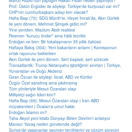
Marco Rubio'nun yaptığını Hakan Fidan neden yapmıyor?
Prof. Üstün Ergüder ile söyleşi: Türkiye'de burjuvazi var mı?
CHP'nin cumhurbaşkanı adayı kim olacak?
Hafta Başı (70): SDG Münih’te, Heyet İmralı’da, Akın Gürlek
ile yeni dönem, Mehmet Şimşek gidici mi?
Yine yeniden: Mazlum Abdi realitesi
Resmen "kurucu önder" ama hâlâ tecritte
Erdoğan ve ben: Bir tokalaşmanın 35 yıllık öyküsü
Haftaya Bakış (304): Yeni bakanların anlamı | Komisyonun
ortak raporunu beklerken
Akın Gürlek ile yeni dönem: Sert başladı, sert sürecek
Transatlantik: Trump-Netanyahu işbirliğinin sınırları | Türkiye,
Yunanistan ve Doğu Akdeniz
Gıran Özcan ile söyleşi: İsrail, ABD ve Kürtler
Özgür Özel sarsılmış ama yıkılmamış
Tüm yönleriyle Mesut Özarslan olayı
Milliyetçi sağın lideri kim?
Hafta Başı (69): Mesut Özarslan olayı | İran-ABD
müzakereleri | Öcalan'a umut hakkı
Erdoğan İslamcı mı?
Taha Akyol yeni kitabı Dünyayı Bölen Devrim'i anlatıyor
Mansur Yavaş neden gündemde değil?
Suriye'de yaşananlar seçmen tercihlerini ve çözüm sürecini