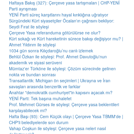
Haftaya Bakış (327): Çerçeve yasa tartışmaları | CHP-YENİ
Parti ayrışması
YENİ Parti süreç karşıtlarını hayal kırıklığına uğratıyor
Sürgündeki Kürt siyasetçiler Öcalan'ın çağrısını bekliyor:
Seydi Fırat ile söyleşi
Çerçeve Yasa referanduma götürülürse ne olur?
Kürt sokağı ve Kürt hareketinin sürece bakışı değişiyor mu? |
Ahmet Yıldırım ile söyleşi
1034 gün sonra Kılıçdaroğlu’nu canlı izlemek
Behlül Özkan ile söyleşi: Prof. Ahmet Davutoğlu'nun
akademik ve siyasi serüveni
Mümtaz'er Türköne ile söyleşi: Çözüm sürecinde gelinen
nokta ve bundan sonrası
Transatlantik: Michigan ön seçimleri | Ukrayna ve İran
savaşları arasında benzerlik ve farklar
Anahtar "demokratik cumhuriyet"in kapısını açacak mı?
YENİ Parti: Tek başına muhalefet
Prof. Mehmet Gürses ile söyleşi: Çerçeve yasa beklentileri
karşılayabilecek mi?
Hafta Başı (93): Cem Küçük olayı | Çerçeve Yasa TBMM'de |
CHP'li belediyelerde son durum
Vahap Coşkun ile söyleşi: Çerçeve yasa neleri nasıl