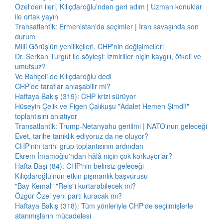
Özel'den ileri, Kılıçdaroğlu'ndan geri adım | Uzman konuklar
ile ortak yayın
Transatlantik: Ermenistan'da seçimler | İran savaşında son
durum
Milli Görüş'ün yenilikçileri, CHP'nin değişimcileri
Dr. Serkan Turgut ile söyleşi: İzmirliler niçin kaygılı, öfkeli ve
umutsuz?
Ve Bahçeli de Kılıçdaroğlu dedi
CHP'de taraflar anlaşabilir mi?
Haftaya Bakış (319): CHP krizi sürüyor
Hüseyin Çelik ve Figen Çalıkuşu "Adalet Hemen Şimdi!"
toplantısını anlatıyor
Transatlantik: Trump-Netanyahu gerilimi | NATO'nun geleceği
Evet, tarihe tanıklık ediyoruz da ne oluyor?
CHP'nin tarihi grup toplantısının ardından
Ekrem İmamoğlu'ndan hâlâ niçin çok korkuyorlar?
Hafta Başı (84): CHP'nin belirsiz geleceği
Kılıçdaroğlu'nun etkin pişmanlık başvurusu
"Bay Kemal" "Reis"i kurtarabilecek mi?
Özgür Özel yeni parti kuracak mı?
Haftaya Bakış (318): Tüm yönleriyle CHP'de seçilmişlerle
atanmışların mücadelesi