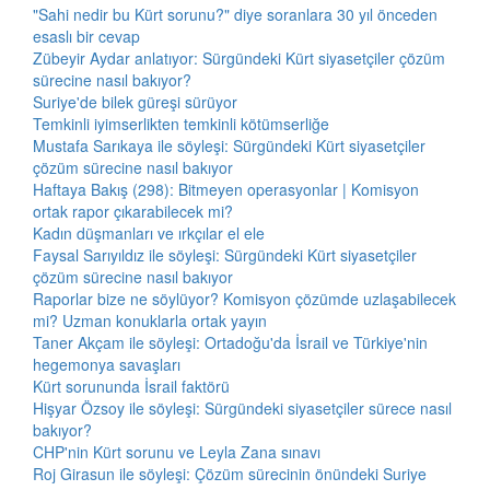
"Sahi nedir bu Kürt sorunu?" diye soranlara 30 yıl önceden
esaslı bir cevap
Zübeyir Aydar anlatıyor: Sürgündeki Kürt siyasetçiler çözüm
sürecine nasıl bakıyor?
Suriye'de bilek güreşi sürüyor
Temkinli iyimserlikten temkinli kötümserliğe
Mustafa Sarıkaya ile söyleşi: Sürgündeki Kürt siyasetçiler
çözüm sürecine nasıl bakıyor
Haftaya Bakış (298): Bitmeyen operasyonlar | Komisyon
ortak rapor çıkarabilecek mi?
Kadın düşmanları ve ırkçılar el ele
Faysal Sarıyıldız ile söyleşi: Sürgündeki Kürt siyasetçiler
çözüm sürecine nasıl bakıyor
Raporlar bize ne söylüyor? Komisyon çözümde uzlaşabilecek
mi? Uzman konuklarla ortak yayın
Taner Akçam ile söyleşi: Ortadoğu'da İsrail ve Türkiye'nin
hegemonya savaşları
Kürt sorununda İsrail faktörü
Hişyar Özsoy ile söyleşi: Sürgündeki siyasetçiler sürece nasıl
bakıyor?
CHP'nin Kürt sorunu ve Leyla Zana sınavı
Roj Girasun ile söyleşi: Çözüm sürecinin önündeki Suriye