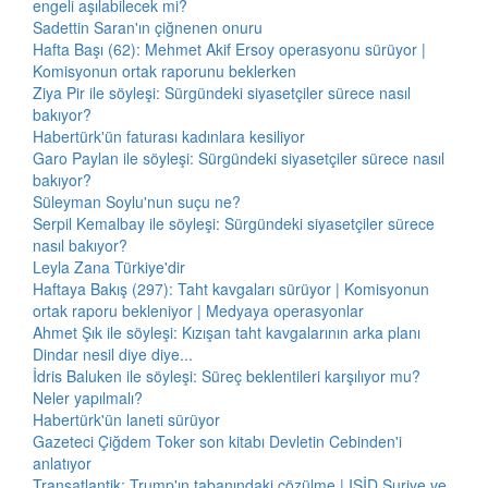
engeli aşılabilecek mi?
Sadettin Saran'ın çiğnenen onuru
Hafta Başı (62): Mehmet Akif Ersoy operasyonu sürüyor |
Komisyonun ortak raporunu beklerken
Ziya Pir ile söyleşi: Sürgündeki siyasetçiler sürece nasıl
bakıyor?
Habertürk'ün faturası kadınlara kesiliyor
Garo Paylan ile söyleşi: Sürgündeki siyasetçiler sürece nasıl
bakıyor?
Süleyman Soylu'nun suçu ne?
Serpil Kemalbay ile söyleşi: Sürgündeki siyasetçiler sürece
nasıl bakıyor?
Leyla Zana Türkiye'dir
Haftaya Bakış (297): Taht kavgaları sürüyor | Komisyonun
ortak raporu bekleniyor | Medyaya operasyonlar
Ahmet Şık ile söyleşi: Kızışan taht kavgalarının arka planı
Dindar nesil diye diye...
İdris Baluken ile söyleşi: Süreç beklentileri karşılıyor mu?
Neler yapılmalı?
Habertürk'ün laneti sürüyor
Gazeteci Çiğdem Toker son kitabı Devletin Cebinden'i
anlatıyor
Transatlantik: Trump'ın tabanındaki çözülme | IŞİD Suriye ve