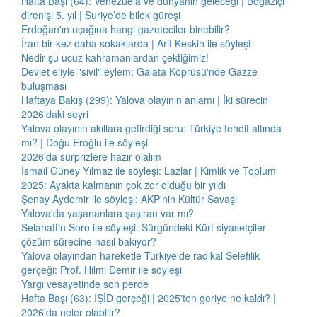
Hafta Başı (64): Venezuela ve dünyanın geleceği | Boğaziçi
direnişi 5. yıl | Suriye’de bilek güreşi
Erdoğan'ın uçağına hangi gazeteciler binebilir?
İran bir kez daha sokaklarda | Arif Keskin ile söyleşi
Nedir şu ucuz kahramanlardan çektiğimiz!
Devlet eliyle "sivil" eylem: Galata Köprüsü'nde Gazze
buluşması
Haftaya Bakış (299): Yalova olayının anlamı | İki sürecin
2026'daki seyri
Yalova olayının akıllara getirdiği soru: Türkiye tehdit altında
mı? | Doğu Eroğlu ile söyleşi
2026'da sürprizlere hazır olalım
İsmail Güney Yılmaz ile söyleşi: Lazlar | Kimlik ve Toplum
2025: Ayakta kalmanın çok zor olduğu bir yıldı
Şenay Aydemir ile söyleşi: AKP'nin Kültür Savaşı
Yalova'da yaşananlara şaşıran var mı?
Selahattin Soro ile söyleşi: Sürgündeki Kürt siyasetçiler
çözüm sürecine nasıl bakıyor?
Yalova olayından hareketle Türkiye'de radikal Selefilik
gerçeği: Prof. Hilmi Demir ile söyleşi
Yargı vesayetinde son perde
Hafta Başı (63): IŞİD gerçeği | 2025'ten geriye ne kaldı? |
2026'da neler olabilir?