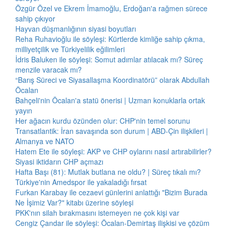
Özgür Özel ve Ekrem İmamoğlu, Erdoğan'a rağmen sürece
sahip çıkıyor
Hayvan düşmanlığının siyasi boyutları
Reha Ruhavioğlu ile söyleşi: Kürtlerde kimliğe sahip çıkma,
milliyetçilik ve Türkiyelilik eğilimleri
İdris Baluken ile söyleşi: Somut adımlar atılacak mı? Süreç
menzile varacak mı?
“Barış Süreci ve Siyasallaşma Koordinatörü” olarak Abdullah
Öcalan
Bahçeli'nin Öcalan'a statü önerisi | Uzman konuklarla ortak
yayın
Her ağacın kurdu özünden olur: CHP'nin temel sorunu
Transatlantik: İran savaşında son durum | ABD-Çin ilişkileri |
Almanya ve NATO
Hatem Ete ile söyleşi: AKP ve CHP oylarını nasıl artırabilirler?
Siyasi iktidarın CHP açmazı
Hafta Başı (81): Mutlak butlana ne oldu? | Süreç tıkalı mı?
Türkiye'nin Amedspor ile yakaladığı fırsat
Furkan Karabay ile cezaevi günlerini anlattığı "Bizim Burada
Ne İşimiz Var?" kitabı üzerine söyleşi
PKK'nın silah bırakmasını istemeyen ne çok kişi var
Cengiz Çandar ile söyleşi: Öcalan-Demirtaş ilişkisi ve çözüm