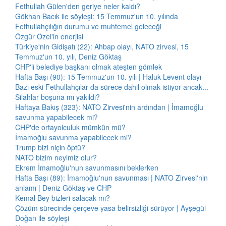
Fethullah Gülen'den geriye neler kaldı?
Gökhan Bacık ile söyleşi: 15 Temmuz'un 10. yılında
Fethullahçılığın durumu ve muhtemel geleceği
Özgür Özel'in enerjisi
Türkiye'nin Gidişatı (22): Ahbap olayı, NATO zirvesi, 15
Temmuz'un 10. yılı, Deniz Göktaş
CHP'li belediye başkanı olmak ateşten gömlek
Hafta Başı (90): 15 Temmuz'un 10. yılı | Haluk Levent olayı
Bazı eski Fethullahçılar da sürece dahil olmak istiyor ancak...
Silahlar boşuna mı yakıldı?
Haftaya Bakış (323): NATO Zirvesi'nin ardından | İmamoğlu
savunma yapabilecek mi?
CHP'de ortayolculuk mümkün mü?
İmamoğlu savunma yapabilecek mi?
Trump bizi niçin öptü?
NATO bizim neyimiz olur?
Ekrem İmamoğlu'nun savunmasını beklerken
Hafta Başı (89): İmamoğlu'nun savunması | NATO Zirvesi'nin
anlamı | Deniz Göktaş ve CHP
Kemal Bey bizleri salacak mı?
Çözüm sürecinde çerçeve yasa belirsizliği sürüyor | Ayşegül
Doğan ile söyleşi