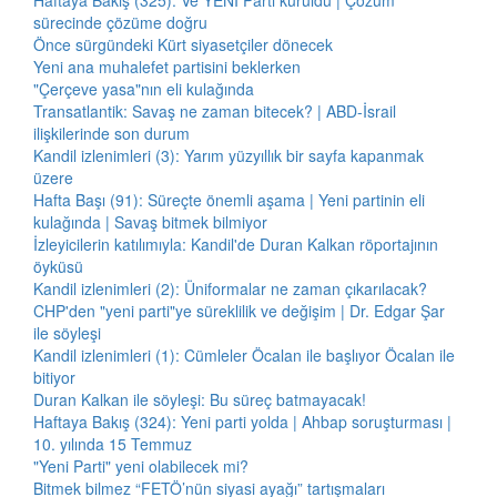
Haftaya Bakış (325): Ve YENİ Parti kuruldu | Çözüm
sürecinde çözüme doğru
Önce sürgündeki Kürt siyasetçiler dönecek
Yeni ana muhalefet partisini beklerken
"Çerçeve yasa"nın eli kulağında
Transatlantik: Savaş ne zaman bitecek? | ABD-İsrail
ilişkilerinde son durum
Kandil izlenimleri (3): Yarım yüzyıllık bir sayfa kapanmak
üzere
Hafta Başı (91): Süreçte önemli aşama | Yeni partinin eli
kulağında | Savaş bitmek bilmiyor
İzleyicilerin katılımıyla: Kandil'de Duran Kalkan röportajının
öyküsü
Kandil izlenimleri (2): Üniformalar ne zaman çıkarılacak?
CHP'den "yeni parti"ye süreklilik ve değişim | Dr. Edgar Şar
ile söyleşi
Kandil izlenimleri (1): Cümleler Öcalan ile başlıyor Öcalan ile
bitiyor
Duran Kalkan ile söyleşi: Bu süreç batmayacak!
Haftaya Bakış (324): Yeni parti yolda | Ahbap soruşturması |
10. yılında 15 Temmuz
"Yeni Parti" yeni olabilecek mi?
Bitmek bilmez “FETÖ’nün siyasi ayağı” tartışmaları