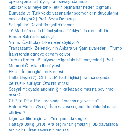
operasyonlar sürüyor, İran savaşında mola
Gizli tanıklar neye tanık, etkin pişmanlar neden pişman?
Dünyada ve Türkiye'de yaşananlar seçmenlerin duygularını
nasıl etkiliyor? | Prof. Seda Demiralp
Salı günleri Devlet Bahçeli dinlemek
19 Mart sürecinin birinci yılında Türkiye'nin ruh hali: Dr.
Erman Bakırcı ile söyleşi
Yılmaz Özdil olayı bize neler söylüyor?
Transatlantik: Zelensky'nin Ankara ve Şam ziyaretleri | Trump
İran'ı tehdit etmeye devam ediyor
Tarhan Erdem: Bir siyaset bilgesinin bilinmeyenleri | Prof.
Mehmet Ö. Alkan ile söyleşi
Ekrem İmamoğlu'nun karnesi
Hafta Başı (77): CHP-DEM Parti ilişkisi | İran savaşında
belirsizlik sürüyor, Özdil'in istifası
Sosyal medyada anonimliğin kalkacak olmasına sevinmeli
miyiz?
CHP ile DEM Parti arasındaki makas açılıyor mu?
Hatem Ete ile söyleşi: İran savaşı seçmen tercihlerini nasıl
etkiliyor?
Diğer partiler niçin CHP'nin yanında değil?
Haftaya Bakış (310): Ara seçim tartışmaları | İBB davasında
tahliyeler | İran savaşının gidişatı