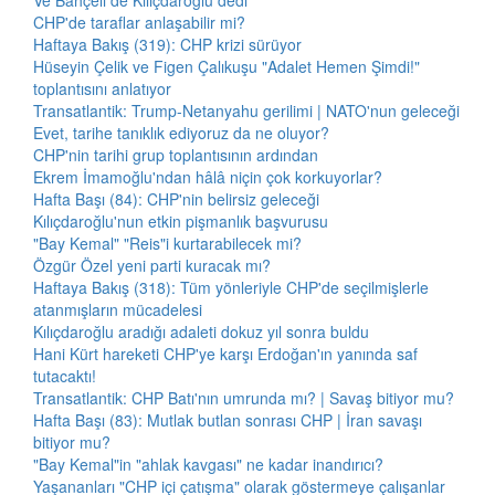
Ve Bahçeli de Kılıçdaroğlu dedi
CHP'de taraflar anlaşabilir mi?
Haftaya Bakış (319): CHP krizi sürüyor
Hüseyin Çelik ve Figen Çalıkuşu "Adalet Hemen Şimdi!"
toplantısını anlatıyor
Transatlantik: Trump-Netanyahu gerilimi | NATO'nun geleceği
Evet, tarihe tanıklık ediyoruz da ne oluyor?
CHP'nin tarihi grup toplantısının ardından
Ekrem İmamoğlu'ndan hâlâ niçin çok korkuyorlar?
Hafta Başı (84): CHP'nin belirsiz geleceği
Kılıçdaroğlu'nun etkin pişmanlık başvurusu
"Bay Kemal" "Reis"i kurtarabilecek mi?
Özgür Özel yeni parti kuracak mı?
Haftaya Bakış (318): Tüm yönleriyle CHP'de seçilmişlerle
atanmışların mücadelesi
Kılıçdaroğlu aradığı adaleti dokuz yıl sonra buldu
Hani Kürt hareketi CHP'ye karşı Erdoğan'ın yanında saf
tutacaktı!
Transatlantik: CHP Batı'nın umrunda mı? | Savaş bitiyor mu?
Hafta Başı (83): Mutlak butlan sonrası CHP | İran savaşı
bitiyor mu?
"Bay Kemal"in "ahlak kavgası" ne kadar inandırıcı?
Yaşananları "CHP içi çatışma" olarak göstermeye çalışanlar