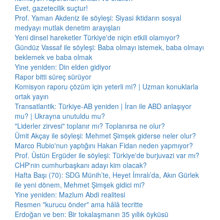
Evet, gazetecilik suçtur!
Prof. Yaman Akdeniz ile söyleşi: Siyasi iktidarın sosyal
medyayı mutlak denetim arayışları
Yeni dinsel hareketler Türkiye'de niçin etkili olamıyor?
Gündüz Vassaf ile söyleşi: Baba olmayı istemek, baba olmayı
beklemek ve baba olmak
Yine yeniden: Din elden gidiyor
Rapor bitti süreç sürüyor
Komisyon raporu çözüm için yeterli mi? | Uzman konuklarla
ortak yayın
Transatlantik: Türkiye-AB yeniden | İran ile ABD anlaşıyor
mu? | Ukrayna unutuldu mu?
"Liderler zirvesi" toplanır mı? Toplanırsa ne olur?
Ümit Akçay ile söyleşi: Mehmet Şimşek giderse neler olur?
Marco Rubio'nun yaptığını Hakan Fidan neden yapmıyor?
Prof. Üstün Ergüder ile söyleşi: Türkiye'de burjuvazi var mı?
CHP'nin cumhurbaşkanı adayı kim olacak?
Hafta Başı (70): SDG Münih’te, Heyet İmralı’da, Akın Gürlek
ile yeni dönem, Mehmet Şimşek gidici mi?
Yine yeniden: Mazlum Abdi realitesi
Resmen "kurucu önder" ama hâlâ tecritte
Erdoğan ve ben: Bir tokalaşmanın 35 yıllık öyküsü