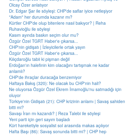
Olcay Özer anlatıyor
Dr. Edgar Şar ile söyleşi: CHP'de saflar iyice netleşiyor
"Adam" her durumda kazanır mı?
Kürtler CHP'de olup bitenlere nasıl bakıyor? | Reha
Ruhavioğlu ile söyleşi
Kasım ayında baskın seçim olur mu?
Özgür Özel TGRT Haber'e çıkarsa...
CHP'nin gidişatı | İzleyicilerle ortak yayın
Özgür Özel TGRT Haber'e çıkarsa...
Kılıçdaroğlu tabii ki pişman değil
Erdoğan'ın halefinin kim olacağını tartışmak ne kadar
anlamlı?
CHP'de ihraçlar duracağa benzemiyor
Haftaya Bakış (320): Ne olacak bu CHP'nin hali?
Ne oluyorsa Özgür Özel Ekrem İmamoğlu'nu satmadığı için
oluyor
Türkiye'nin Gidişatı (21): CHP krizinin anlamı | Savaş sahiden
bitti mi?
Savaşı İran mı kazandı? | Reza Talebi ile söyleşi
Yeni parti için geri sayım başladı
Kürt hareketiyle sosyalist sol arasında makas açılıyor
Hafta Başı (86): Savaş sonunda bitti mi? | CHP hep