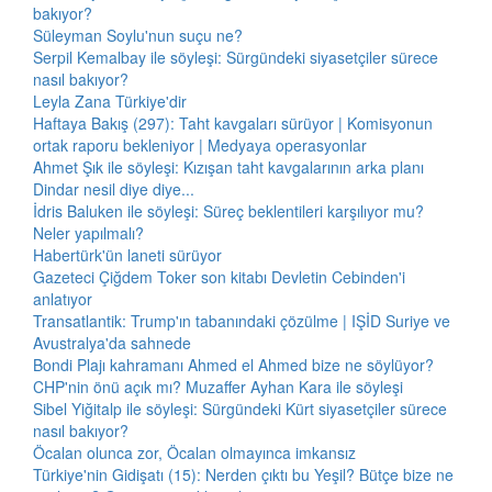
bakıyor?
Süleyman Soylu'nun suçu ne?
Serpil Kemalbay ile söyleşi: Sürgündeki siyasetçiler sürece
nasıl bakıyor?
Leyla Zana Türkiye'dir
Haftaya Bakış (297): Taht kavgaları sürüyor | Komisyonun
ortak raporu bekleniyor | Medyaya operasyonlar
Ahmet Şık ile söyleşi: Kızışan taht kavgalarının arka planı
Dindar nesil diye diye...
İdris Baluken ile söyleşi: Süreç beklentileri karşılıyor mu?
Neler yapılmalı?
Habertürk'ün laneti sürüyor
Gazeteci Çiğdem Toker son kitabı Devletin Cebinden'i
anlatıyor
Transatlantik: Trump'ın tabanındaki çözülme | IŞİD Suriye ve
Avustralya'da sahnede
Bondi Plajı kahramanı Ahmed el Ahmed bize ne söylüyor?
CHP'nin önü açık mı? Muzaffer Ayhan Kara ile söyleşi
Sibel Yiğitalp ile söyleşi: Sürgündeki Kürt siyasetçiler sürece
nasıl bakıyor?
Öcalan olunca zor, Öcalan olmayınca imkansız
Türkiye'nin Gidişatı (15): Nerden çıktı bu Yeşil? Bütçe bize ne