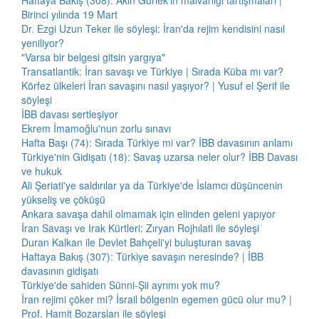
Haftaya Bakış (308): Akın Gürlek'in malvarlığı tartışmaları |
Birinci yılında 19 Mart
Dr. Ezgi Uzun Teker ile söyleşi: İran'da rejim kendisini nasıl
yeniliyor?
"Varsa bir belgesi gitsin yargıya"
Transatlantik: İran savaşı ve Türkiye | Sırada Küba mı var?
Körfez ülkeleri İran savaşını nasıl yaşıyor? | Yusuf el Şerif ile
söyleşi
İBB davası sertleşiyor
Ekrem İmamoğlu'nun zorlu sınavı
Hafta Başı (74): Sırada Türkiye mi var? İBB davasının anlamı
Türkiye'nin Gidişatı (18): Savaş uzarsa neler olur? İBB Davası
ve hukuk
Ali Şeriati'ye saldırılar ya da Türkiye'de İslamcı düşüncenin
yükseliş ve çöküşü
Ankara savaşa dahil olmamak için elinden geleni yapıyor
İran Savaşı ve Irak Kürtleri: Zıryan Rojhılati ile söyleşi
Duran Kalkan ile Devlet Bahçeli'yi buluşturan savaş
Haftaya Bakış (307): Türkiye savaşın neresinde? | İBB
davasının gidişatı
Türkiye'de sahiden Sünni-Şii ayrımı yok mu?
İran rejimi çöker mi? İsrail bölgenin egemen gücü olur mu? |
Prof. Hamit Bozarslan ile söyleşi