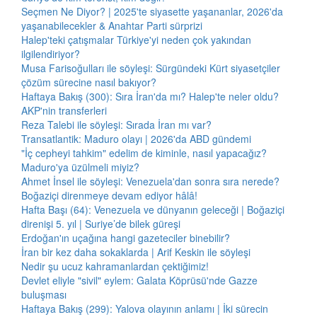
Seçmen Ne Diyor? | 2025'te siyasette yaşananlar, 2026'da
yaşanabilecekler & Anahtar Parti sürprizi
Halep'teki çatışmalar Türkiye'yi neden çok yakından
ilgilendiriyor?
Musa Farisoğulları ile söyleşi: Sürgündeki Kürt siyasetçiler
çözüm sürecine nasıl bakıyor?
Haftaya Bakış (300): Sıra İran'da mı? Halep'te neler oldu?
AKP'nin transferleri
Reza Talebi ile söyleşi: Sırada İran mı var?
Transatlantik: Maduro olayı | 2026'da ABD gündemi
"İç cepheyi tahkim" edelim de kiminle, nasıl yapacağız?
Maduro'ya üzülmeli miyiz?
Ahmet İnsel ile söyleşi: Venezuela'dan sonra sıra nerede?
Boğaziçi direnmeye devam ediyor hâlâ!
Hafta Başı (64): Venezuela ve dünyanın geleceği | Boğaziçi
direnişi 5. yıl | Suriye’de bilek güreşi
Erdoğan'ın uçağına hangi gazeteciler binebilir?
İran bir kez daha sokaklarda | Arif Keskin ile söyleşi
Nedir şu ucuz kahramanlardan çektiğimiz!
Devlet eliyle "sivil" eylem: Galata Köprüsü'nde Gazze
buluşması
Haftaya Bakış (299): Yalova olayının anlamı | İki sürecin