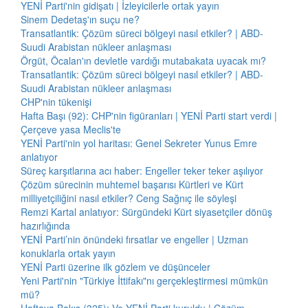
YENİ Parti'nin gidişatı | İzleyicilerle ortak yayın
Sinem Dedetaş'ın suçu ne?
Transatlantik: Çözüm süreci bölgeyi nasıl etkiler? | ABD-
Suudi Arabistan nükleer anlaşması
Örgüt, Öcalan'ın devletle vardığı mutabakata uyacak mı?
Transatlantik: Çözüm süreci bölgeyi nasıl etkiler? | ABD-
Suudi Arabistan nükleer anlaşması
CHP'nin tükenişi
Hafta Başı (92): CHP'nin figüranları | YENİ Parti start verdi |
Çerçeve yasa Meclis'te
YENİ Parti'nin yol haritası: Genel Sekreter Yunus Emre
anlatıyor
Süreç karşıtlarına acı haber: Engeller teker teker aşılıyor
Çözüm sürecinin muhtemel başarısı Kürtleri ve Kürt
milliyetçiliğini nasıl etkiler? Ceng Sağnıç ile söyleşi
Remzi Kartal anlatıyor: Sürgündeki Kürt siyasetçiler dönüş
hazırlığında
YENİ Parti’nin önündeki fırsatlar ve engeller | Uzman
konuklarla ortak yayın
YENİ Parti üzerine ilk gözlem ve düşünceler
Yeni Parti'nin "Türkiye İttifakı"nı gerçekleştirmesi mümkün
mü?