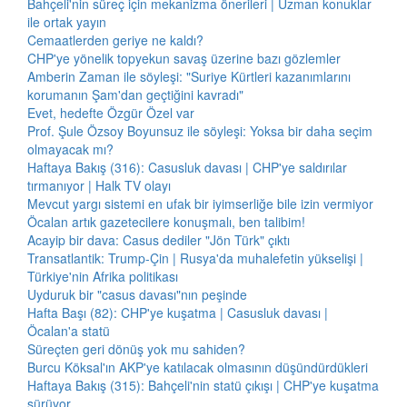
Bahçeli'nin süreç için mekanizma önerileri | Uzman konuklar
ile ortak yayın
Cemaatlerden geriye ne kaldı?
CHP'ye yönelik topyekun savaş üzerine bazı gözlemler
Amberin Zaman ile söyleşi: "Suriye Kürtleri kazanımlarını
korumanın Şam'dan geçtiğini kavradı"
Evet, hedefte Özgür Özel var
Prof. Şule Özsoy Boyunsuz ile söyleşi: Yoksa bir daha seçim
olmayacak mı?
Haftaya Bakış (316): Casusluk davası | CHP'ye saldırılar
tırmanıyor | Halk TV olayı
Mevcut yargı sistemi en ufak bir iyimserliğe bile izin vermiyor
Öcalan artık gazetecilere konuşmalı, ben talibim!
Acayip bir dava: Casus dediler "Jön Türk" çıktı
Transatlantik: Trump-Çin | Rusya'da muhalefetin yükselişi |
Türkiye'nin Afrika politikası
Uyduruk bir "casus davası"nın peşinde
Hafta Başı (82): CHP'ye kuşatma | Casusluk davası |
Öcalan'a statü
Süreçten geri dönüş yok mu sahiden?
Burcu Köksal'ın AKP'ye katılacak olmasının düşündürdükleri
Haftaya Bakış (315): Bahçeli'nin statü çıkışı | CHP'ye kuşatma
sürüyor