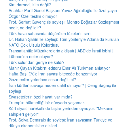
Kim darbeci, kim değil?
Anahtar Parti Genel Başkanı Yavuz Ağıralioğlu ile özel yayın
Özgür Özel teslim olmuyor
Prof. Serhat Güvenç ile söyleşi: Montrö Boğazlar Sözleşmesi
nedir, ne değildir?
Türk hava sahasında düşürülen füzelerin sırrı
Dr. Hakan Şahin ile söyleşi: Tüm yönleriyle Adana'da kurulan
NATO Çok Ulsulu Kolordusu
Transatlantik: Müzakerelerin gidişatı | ABD'de İsrail lobisi |
Lübnan'da neler oluyor?
Türk solundan geriye ne kaldı?
Mahir Çayan Kitabı'nı editörü Emir Ali Türkmen anlatıyor
Hafta Başı (76): İran savaşı biteceğe benzemiyor |
Gazeteciler yeterince cesur değil mi?
İran kürtleri savaşa neden dahil olmuyor? | Ceng Sağnıç ile
söyleşi
Siyasetçilerin özel hayatı var mıdır?
Trump'ın hükmettiği bir dünyada yaşamak
Kürt siyasi hareketinde taşlar yerinden oynuyor: "Mekanın
sahipleri geliyor"
Prof. Selva Demiralp ile söyleşi: İran savaşının Türkiye ve
dünya ekonomisine etkileri