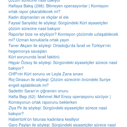
çözüm sürecine nasıl bakıyor
Haftaya Bakış (298): Bitmeyen operasyonlar | Komisyon
ortak rapor çıkarabilecek mi?
Kadın düşmanları ve ırkçılar el ele
Faysal Sarıyıldız ile söyleşi: Sürgündeki Kürt siyasetçiler
çözüm sürecine nasıl bakıyor
Raporlar bize ne söylüyor? Komisyon çözümde uzlaşabilecek
mi? Uzman konuklarla ortak yayın
Taner Akçam ile söyleşi: Ortadoğu'da İsrail ve Türkiye'nin
hegemonya savaşları
Kürt sorununda İsrail faktörü
Hişyar Özsoy ile söyleşi: Sürgündeki siyasetçiler sürece nasıl
bakıyor?
CHP'nin Kürt sorunu ve Leyla Zana sınavı
Roj Girasun ile söyleşi: Çözüm sürecinin önündeki Suriye
engeli aşılabilecek mi?
Sadettin Saran'ın çiğnenen onuru
Hafta Başı (62): Mehmet Akif Ersoy operasyonu sürüyor |
Komisyonun ortak raporunu beklerken
Ziya Pir ile söyleşi: Sürgündeki siyasetçiler sürece nasıl
bakıyor?
Habertürk'ün faturası kadınlara kesiliyor
Garo Paylan ile söyleşi: Sürgündeki siyasetçiler sürece nasıl