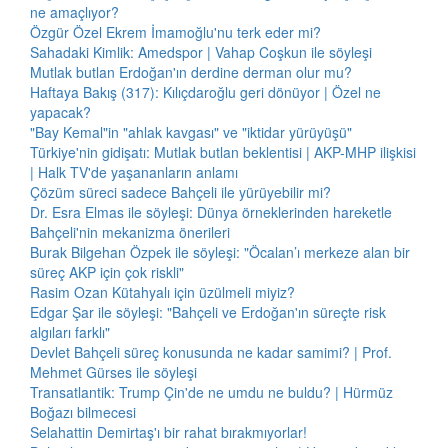
ne amaçlıyor?
Özgür Özel Ekrem İmamoğlu'nu terk eder mi?
Sahadaki Kimlik: Amedspor | Vahap Coşkun ile söyleşi
Mutlak butlan Erdoğan'ın derdine derman olur mu?
Haftaya Bakış (317): Kılıçdaroğlu geri dönüyor | Özel ne
yapacak?
"Bay Kemal"in "ahlak kavgası" ve "iktidar yürüyüşü"
Türkiye'nin gidişatı: Mutlak butlan beklentisi | AKP-MHP ilişkisi
| Halk TV'de yaşananların anlamı
Çözüm süreci sadece Bahçeli ile yürüyebilir mi?
Dr. Esra Elmas ile söyleşi: Dünya örneklerinden hareketle
Bahçeli'nin mekanizma önerileri
Burak Bilgehan Özpek ile söyleşi: "Öcalan’ı merkeze alan bir
süreç AKP için çok riskli"
Rasim Ozan Kütahyalı için üzülmeli miyiz?
Edgar Şar ile söyleşi: "Bahçeli ve Erdoğan'ın süreçte risk
algıları farklı"
Devlet Bahçeli süreç konusunda ne kadar samimi? | Prof.
Mehmet Gürses ile söyleşi
Transatlantik: Trump Çin'de ne umdu ne buldu? | Hürmüz
Boğazı bilmecesi
Selahattin Demirtaş'ı bir rahat bırakmıyorlar!