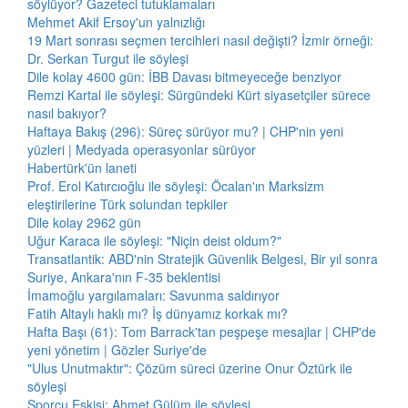
söylüyor? Gazeteci tutuklamaları
Mehmet Akif Ersoy'un yalnızlığı
19 Mart sonrası seçmen tercihleri nasıl değişti? İzmir örneği:
Dr. Serkan Turgut ile söyleşi
Dile kolay 4600 gün: İBB Davası bitmeyeceğe benziyor
Remzi Kartal ile söyleşi: Sürgündeki Kürt siyasetçiler sürece
nasıl bakıyor?
Haftaya Bakış (296): Süreç sürüyor mu? | CHP'nin yeni
yüzleri | Medyada operasyonlar sürüyor
Habertürk'ün laneti
Prof. Erol Katırcıoğlu ile söyleşi: Öcalan'ın Marksizm
eleştirilerine Türk solundan tepkiler
Dile kolay 2962 gün
Uğur Karaca ile söyleşi: "Niçin deist oldum?"
Transatlantik: ABD'nin Stratejik Güvenlik Belgesi, Bir yıl sonra
Suriye, Ankara'nın F-35 beklentisi
İmamoğlu yargılamaları: Savunma saldırıyor
Fatih Altaylı haklı mı? İş dünyamız korkak mı?
Hafta Başı (61): Tom Barrack'tan peşpeşe mesajlar | CHP'de
yeni yönetim | Gözler Suriye'de
"Ulus Unutmaktır": Çözüm süreci üzerine Onur Öztürk ile
söyleşi
Sporcu Eskisi: Ahmet Gülüm ile söyleşi