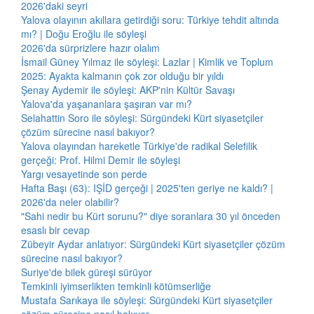
2026'daki seyri
Yalova olayının akıllara getirdiği soru: Türkiye tehdit altında
mı? | Doğu Eroğlu ile söyleşi
2026'da sürprizlere hazır olalım
İsmail Güney Yılmaz ile söyleşi: Lazlar | Kimlik ve Toplum
2025: Ayakta kalmanın çok zor olduğu bir yıldı
Şenay Aydemir ile söyleşi: AKP'nin Kültür Savaşı
Yalova'da yaşananlara şaşıran var mı?
Selahattin Soro ile söyleşi: Sürgündeki Kürt siyasetçiler
çözüm sürecine nasıl bakıyor?
Yalova olayından hareketle Türkiye'de radikal Selefilik
gerçeği: Prof. Hilmi Demir ile söyleşi
Yargı vesayetinde son perde
Hafta Başı (63): IŞİD gerçeği | 2025'ten geriye ne kaldı? |
2026'da neler olabilir?
"Sahi nedir bu Kürt sorunu?" diye soranlara 30 yıl önceden
esaslı bir cevap
Zübeyir Aydar anlatıyor: Sürgündeki Kürt siyasetçiler çözüm
sürecine nasıl bakıyor?
Suriye'de bilek güreşi sürüyor
Temkinli iyimserlikten temkinli kötümserliğe
Mustafa Sarıkaya ile söyleşi: Sürgündeki Kürt siyasetçiler