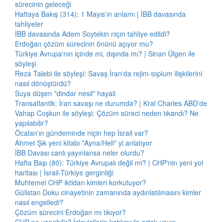
sürecinin geleceği
Haftaya Bakış (314): 1 Mayıs'ın anlamı | İBB davasında
tahliyeler
İBB davasında Adem Soytekin niçin tahliye edildi?
Erdoğan çözüm sürecinin önünü açıyor mu?
Türkiye Avrupa'nın içinde mi, dışında mı? | Sinan Ülgen ile
söyleşi
Reza Talebi ile söyleşi: Savaş İran'da rejim-toplum ilişkilerini
nasıl dönüştürdü?
Suya düşen "dindar nesil" hayali
Transatlantik: İran savaşı ne durumda? | Kral Charles ABD'de
Vahap Coşkun ile söyleşi: Çözüm süreci neden tıkandı? Ne
yapılabilir?
Öcalan'ın gündeminde niçin hep İsrail var?
Ahmet Şık yeni kitabı "Ayna/Heli" yi anlatıyor
İBB Davası canlı yayınlansa neler olurdu?
Hafta Başı (80): Türkiye Avrupalı değil mi? | CHP'nin yeni yol
haritası | İsrail-Türkiye gerginliği
Muhtemel CHP iktidarı kimleri korkutuyor?
Gülistan Doku cinayetinin zamanında aydınlatılmasını kimler
nasıl engelledi?
Çözüm sürecini Erdoğan mı tıkıyor?