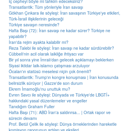
İç cepheyi böyle mi tahkim edeceksiniz?
Transatlantik: Tüm yönleriyle İran savaşı
Gökhan Çınkara ile söyleşi: İran savaşının Türkiye'ye etkileri,
Türk-İsrail ilişkilerinin geleceği
Türkiye savaşın neresinde?
Hafta Başı (72): İran savaşı ne kadar sürer? Türkiye ne
yapabilir?
İran'da rejim ayakta kalabilir mi?
Reza Talebi ile söyleşi: İran savaşı ne kadar sürdürebilir?
Cübbeli'nin acil olarak laikliğe ihtiyacı var
Bir yıl sonra yine İmralı'dan gelecek açıklamayı beklerken
Siyasi iktidar laik-islamcı çatışması arzuluyor
Öcalan'ın statüsü meselesi niçin çok önemli?
Transatlantik: Trump'ın kongre konuşması | İran konusunda
belirsizlik sürüyor | Gazze'de son durum
Ekrem İmamoğlu'nu unuttuk mu?
Evren Savcı ile söyleşi: Dünyada ve Türkiye'de LBGTİ+
hakkındaki yasal düzenlemeler ve engeller
Tanıdığım Graham Fuller
Hafta Başı (71): ABD İran'a saldırırsa... | Ortak rapor ve
sürecin devamı
Prof. Betül Çelik ile söyleşi: Dünya örneklerinden hareketle
komisyon raporunun artıları ve eksileri