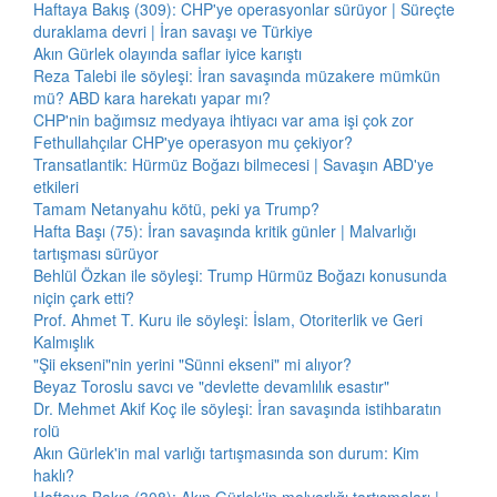
Haftaya Bakış (309): CHP'ye operasyonlar sürüyor | Süreçte
duraklama devri | İran savaşı ve Türkiye
Akın Gürlek olayında saflar iyice karıştı
Reza Talebi ile söyleşi: İran savaşında müzakere mümkün
mü? ABD kara harekatı yapar mı?
CHP'nin bağımsız medyaya ihtiyacı var ama işi çok zor
Fethullahçılar CHP'ye operasyon mu çekiyor?
Transatlantik: Hürmüz Boğazı bilmecesi | Savaşın ABD'ye
etkileri
Tamam Netanyahu kötü, peki ya Trump?
Hafta Başı (75): İran savaşında kritik günler | Malvarlığı
tartışması sürüyor
Behlül Özkan ile söyleşi: Trump Hürmüz Boğazı konusunda
niçin çark etti?
Prof. Ahmet T. Kuru ile söyleşi: İslam, Otoriterlik ve Geri
Kalmışlık
"Şii ekseni"nin yerini "Sünni ekseni" mi alıyor?
Beyaz Toroslu savcı ve "devlette devamlılık esastır"
Dr. Mehmet Akif Koç ile söyleşi: İran savaşında istihbaratın
rolü
Akın Gürlek'in mal varlığı tartışmasında son durum: Kim
haklı?