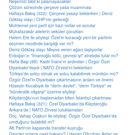
Neşemizi tabii ki çalamayacaklar
Çözüm sürecinde çerçeve yasa muamması
Haftaya Bakış (322): Çerçeve yasayı beklerken | Deniz
Göktaş olayı | CHP'nin geleceği
Muhtemel yeni parti için bazı notlar ve sorular
Muhafazakâr ailelerin seküler çocukları
Hatem Ete ile söyleşi: Özel'in kuracağı yeni bir partinin
seçmen nezdinde karşılığı var mı?
Deniz Göktaş olayı: Meyve veren ağacı taşlıyorlar
Erdoğan'ın "İmamoğlu kötü, çevresi iyi" stratejisi tutar mı?
Hafta Başı (88): Kadir İnanır'ın ardından | Özgür Özel
Diyarbakır'daydı | NATO Zirvesi'ni beklerken
Türkiye'de solcu olmak ve solcu kalabilmek mümkün mü?
Özgür Özel'in Diyarbakır çıkartmasının anlam ve önemi
Hüseyin Kocabıyık ile "derin devlet", "derin Türkiye" ve
"bürokratik oligarşi" üzerine söyleşi
Kılıçdaroğlu'nun başlamadan biten İstanbul çıkartması
Haftaya Bakış (321): Özel Diyarbakır'da Kılıçdaroğlu
Ankara'da | NATO Zirvesi tutuklamaları
Doç. Vahap Coşkun ile söyleşi: Özgür Özel Diyarbakır'da
umduğunu bulabildi mi?
AK Parti'nin kapısında transfer kuyruğu
Gençler sürece nasıl bakıyor? | Hasan Oğuzhan Aytaç ve