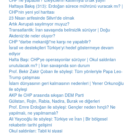
CHP ne yapabilir? İzleyicilerin katılımıyla ortak yayın
Haftaya Bakış (313): Erdoğan sürece mührünü vuracak mı? |
CHP'nin yeni yol haritası
23 Nisan arifesinde Silivri'de olmak
Artık Avrupalı sayılmıyor muyuz?
Transatlantik: İran savaşında belirsizlik sürüyor | Doğu
Akdeniz'de neler oluyor?
CHP "darbe mekaniği"ne karşı ne yapabilir?
İsrail ve destekçileri Türkiye'yi hedef göstermeye devam
ediyor
Hafta Başı: CHP'ye operasyonlar sürüyor | Okul saldırıları
unutulacak mı? | İran savaşında son durum
Prof. Bekir Zakir Çoban ile söyleşi: Tüm yönleriyle Papa Leo-
Trump çatışması
İslam dünyasının geri kalmasının nedenleri | Yener Orkunoğlu
ile söyleşi
AKP ile CHP arasında sıkışan DEM Parti
Gülistan, Rojin, Rabia, Nadira, Burak ve diğerleri
Prof. Emre Erdoğan ile söyleşi: Gençler neden hınçlı? Ne
yapılmalı, ne yapılmamalı?
Ali Yaycıoğlu ile söyleşi: Türkiye ve İran | Bir bölgesel
rekabetin tarihi gelişimi
Okul saldırıları: Tabii ki siyasi