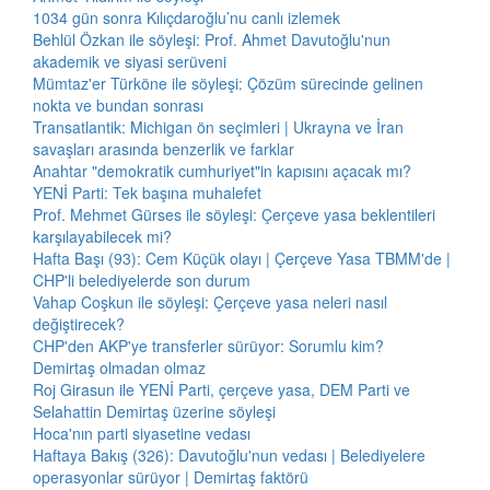
1034 gün sonra Kılıçdaroğlu’nu canlı izlemek
Behlül Özkan ile söyleşi: Prof. Ahmet Davutoğlu'nun
akademik ve siyasi serüveni
Mümtaz'er Türköne ile söyleşi: Çözüm sürecinde gelinen
nokta ve bundan sonrası
Transatlantik: Michigan ön seçimleri | Ukrayna ve İran
savaşları arasında benzerlik ve farklar
Anahtar "demokratik cumhuriyet"in kapısını açacak mı?
YENİ Parti: Tek başına muhalefet
Prof. Mehmet Gürses ile söyleşi: Çerçeve yasa beklentileri
karşılayabilecek mi?
Hafta Başı (93): Cem Küçük olayı | Çerçeve Yasa TBMM'de |
CHP'li belediyelerde son durum
Vahap Coşkun ile söyleşi: Çerçeve yasa neleri nasıl
değiştirecek?
CHP'den AKP'ye transferler sürüyor: Sorumlu kim?
Demirtaş olmadan olmaz
Roj Girasun ile YENİ Parti, çerçeve yasa, DEM Parti ve
Selahattin Demirtaş üzerine söyleşi
Hoca'nın parti siyasetine vedası
Haftaya Bakış (326): Davutoğlu'nun vedası | Belediyelere
operasyonlar sürüyor | Demirtaş faktörü