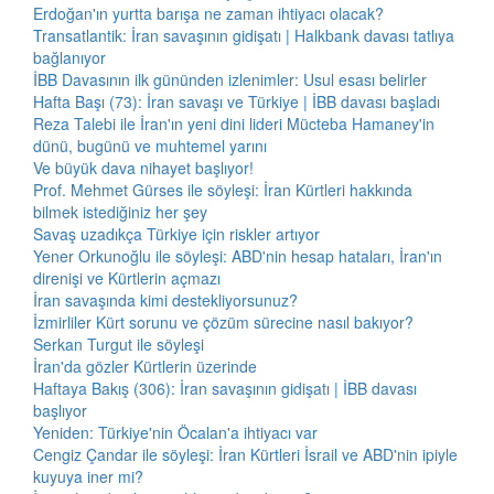
Erdoğan'ın yurtta barışa ne zaman ihtiyacı olacak?
Transatlantik: İran savaşının gidişatı | Halkbank davası tatlıya
bağlanıyor
İBB Davasının ilk gününden izlenimler: Usul esası belirler
Hafta Başı (73): İran savaşı ve Türkiye | İBB davası başladı
Reza Talebi ile İran'ın yeni dini lideri Mücteba Hamaney'in
dünü, bugünü ve muhtemel yarını
Ve büyük dava nihayet başlıyor!
Prof. Mehmet Gürses ile söyleşi: İran Kürtleri hakkında
bilmek istediğiniz her şey
Savaş uzadıkça Türkiye için riskler artıyor
Yener Orkunoğlu ile söyleşi: ABD'nin hesap hataları, İran'ın
direnişi ve Kürtlerin açmazı
İran savaşında kimi destekliyorsunuz?
İzmirliler Kürt sorunu ve çözüm sürecine nasıl bakıyor?
Serkan Turgut ile söyleşi
İran'da gözler Kürtlerin üzerinde
Haftaya Bakış (306): İran savaşının gidişatı | İBB davası
başlıyor
Yeniden: Türkiye'nin Öcalan'a ihtiyacı var
Cengiz Çandar ile söyleşi: İran Kürtleri İsrail ve ABD'nin ipiyle
kuyuya iner mi?