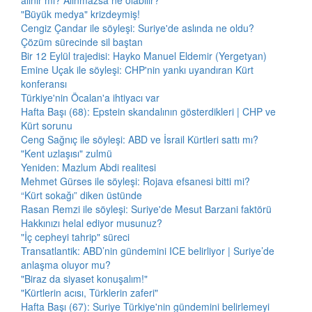
alınır mı? Alınmazsa ne olabilir?
"Büyük medya" krizdeymiş!
Cengiz Çandar ile söyleşi: Suriye'de aslında ne oldu?
Çözüm sürecinde sil baştan
Bir 12 Eylül trajedisi: Hayko Manuel Eldemir (Yergetyan)
Emine Uçak ile söyleşi: CHP'nin yankı uyandıran Kürt
konferansı
Türkiye'nin Öcalan'a ihtiyacı var
Hafta Başı (68): Epstein skandalının gösterdikleri | CHP ve
Kürt sorunu
Ceng Sağnıç ile söyleşi: ABD ve İsrail Kürtleri sattı mı?
"Kent uzlaşısı" zulmü
Yeniden: Mazlum Abdi realitesi
Mehmet Gürses ile söyleşi: Rojava efsanesi bitti mi?
“Kürt sokağı” diken üstünde
Rasan Remzi ile söyleşi: Suriye'de Mesut Barzani faktörü
Hakkınızı helal ediyor musunuz?
"İç cepheyi tahrip" süreci
Transatlantik: ABD’nin gündemini ICE belirliyor | Suriye’de
anlaşma oluyor mu?
"Biraz da siyaset konuşalım!"
"Kürtlerin acısı, Türklerin zaferi"
Hafta Başı (67): Suriye Türkiye'nin gündemini belirlemeyi