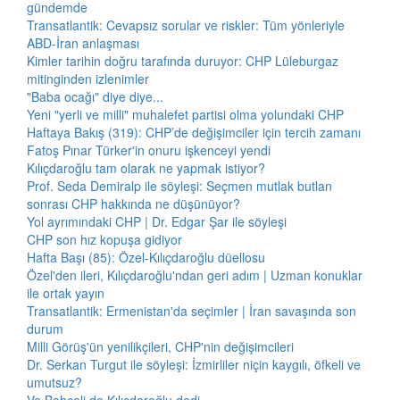
gündemde
Transatlantik: Cevapsız sorular ve riskler: Tüm yönleriyle
ABD-İran anlaşması
Kimler tarihin doğru tarafında duruyor: CHP Lüleburgaz
mitinginden izlenimler
"Baba ocağı" diye diye...
Yeni "yerli ve milli" muhalefet partisi olma yolundaki CHP
Haftaya Bakış (319): CHP’de değişimciler için tercih zamanı
Fatoş Pınar Türker'in onuru işkenceyi yendi
Kılıçdaroğlu tam olarak ne yapmak istiyor?
Prof. Seda Demiralp ile söyleşi: Seçmen mutlak butlan
sonrası CHP hakkında ne düşünüyor?
Yol ayrımındaki CHP | Dr. Edgar Şar ile söyleşi
CHP son hız kopuşa gidiyor
Hafta Başı (85): Özel-Kılıçdaroğlu düellosu
Özel'den ileri, Kılıçdaroğlu'ndan geri adım | Uzman konuklar
ile ortak yayın
Transatlantik: Ermenistan'da seçimler | İran savaşında son
durum
Milli Görüş'ün yenilikçileri, CHP'nin değişimcileri
Dr. Serkan Turgut ile söyleşi: İzmirliler niçin kaygılı, öfkeli ve
umutsuz?