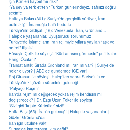
için Kürtleri kaybetme riski"
"Ya sev ya terk et"ten "Furkan günlerindeyiz, safınızı doğru
seçin"e
Haftaya Bakış (301): Suriye'de gerginlik sürüyor, İran
belirsizliği, İmamoğlu hâlâ hedefte
Türkiye'nin Gidişatı (16): Venezuela, İran, Grönland...
Halep'de yaşananlar, Uyuşturucu sorunumuz
Türkiye'de İslamcıların İran rejimiyle yıllara yayılan "aşk ve
nefret" ilişkisi
Hüseyin Çelik ile söyleşi: "Kürt anasını görmesin" politikaları
Hangi Öcalan?
Transatlantik: Sırada Grönland mı İran mı var? | Suriye'de
neler oluyor? | ABD'de gündemde ICE var!
Roj Girasun ile söyleşi: Halep'ten sonra Suriye'nin ve
Türkiye'deki çözüm sürecinin geleceği
"Palyaço Ruşen"
İran'da rejim mi değişecek yoksa rejim kendisini mi
değiştirecek? | Dr. Ezgi Uzun Teker ile söyleşi
"Sizi gidi 'kripto Kürtçüler' sizi!"
Hafta Başı (65): İran'ın geleceği | Halep'te yaşananlar |
Gözler Grönland'da
İran için üzülme vakti
Suriye'de kim terörist, kim değil?