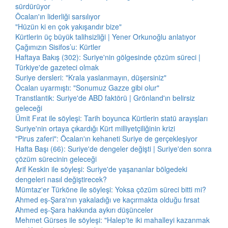
sürdürüyor
Öcalan'ın liderliği sarsılıyor
"Hüzün ki en çok yakışandır bize"
Kürtlerin üç büyük talihsizliği | Yener Orkunoğlu anlatıyor
Çağımızın Sisifos’u: Kürtler
Haftaya Bakış (302): Suriye'nin gölgesinde çözüm süreci |
Türkiye'de gazeteci olmak
Suriye dersleri: "Krala yaslanmayın, düşersiniz"
Öcalan uyarmıştı: "Sonumuz Gazze gibi olur"
Transtlantik: Suriye'de ABD faktörü | Grönland'ın belirsiz
geleceği
Ümit Fırat ile söyleşi: Tarih boyunca Kürtlerin statü arayışları
Suriye'nin ortaya çıkardığı Kürt milliyetçiliğinin krizi
"Pirus zaferi": Öcalan'ın kehaneti Suriye de gerçekleşiyor
Hafta Başı (66): Suriye'de dengeler değişti | Suriye'den sonra
çözüm sürecinin geleceği
Arif Keskin ile söyleşi: Suriye'de yaşananlar bölgedeki
dengeleri nasıl değiştirecek?
Mümtaz'er Türköne ile söyleşi: Yoksa çözüm süreci bitti mi?
Ahmed eş-Şara'nın yakaladığı ve kaçırmakta olduğu fırsat
Ahmed eş-Şara hakkında aykırı düşünceler
Mehmet Gürses ile söyleşi: "Halep'te iki mahalleyi kazanmak