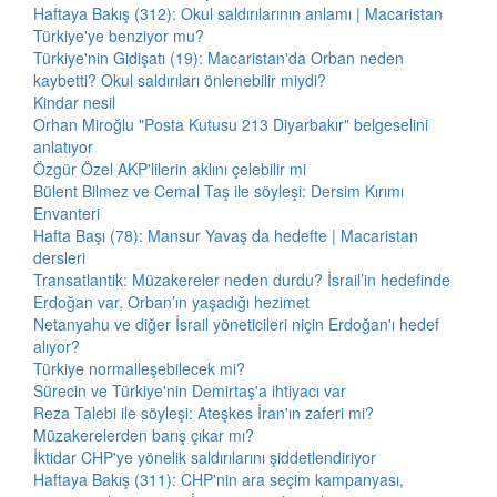
Haftaya Bakış (312): Okul saldırılarının anlamı | Macaristan
Türkiye'ye benziyor mu?
Türkiye'nin Gidişatı (19): Macaristan'da Orban neden
kaybetti? Okul saldırıları önlenebilir miydi?
Kindar nesil
Orhan Miroğlu "Posta Kutusu 213 Diyarbakır" belgeselini
anlatıyor
Özgür Özel AKP'lilerin aklını çelebilir mi
Bülent Bilmez ve Cemal Taş ile söyleşi: Dersim Kırımı
Envanteri
Hafta Başı (78): Mansur Yavaş da hedefte | Macaristan
dersleri
Transatlantik: Müzakereler neden durdu? İsrail’in hedefinde
Erdoğan var, Orban’ın yaşadığı hezimet
Netanyahu ve diğer İsrail yöneticileri niçin Erdoğan'ı hedef
alıyor?
Türkiye normalleşebilecek mi?
Sürecin ve Türkiye'nin Demirtaş'a ihtiyacı var
Reza Talebi ile söyleşi: Ateşkes İran'ın zaferi mi?
Müzakerelerden barış çıkar mı?
İktidar CHP'ye yönelik saldırılarını şiddetlendiriyor
Haftaya Bakış (311): CHP'nin ara seçim kampanyası,