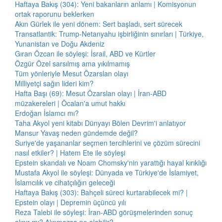
Haftaya Bakış (304): Yeni bakanların anlamı | Komisyonun
ortak raporunu beklerken
Akın Gürlek ile yeni dönem: Sert başladı, sert sürecek
Transatlantik: Trump-Netanyahu işbirliğinin sınırları | Türkiye,
Yunanistan ve Doğu Akdeniz
Gıran Özcan ile söyleşi: İsrail, ABD ve Kürtler
Özgür Özel sarsılmış ama yıkılmamış
Tüm yönleriyle Mesut Özarslan olayı
Milliyetçi sağın lideri kim?
Hafta Başı (69): Mesut Özarslan olayı | İran-ABD
müzakereleri | Öcalan'a umut hakkı
Erdoğan İslamcı mı?
Taha Akyol yeni kitabı Dünyayı Bölen Devrim'i anlatıyor
Mansur Yavaş neden gündemde değil?
Suriye'de yaşananlar seçmen tercihlerini ve çözüm sürecini
nasıl etkiler? | Hatem Ete ile söyleşi
Epstein skandalı ve Noam Chomsky'nin yarattığı hayal kırıklığı
Mustafa Akyol ile söyleşi: Dünyada ve Türkiye'de İslamiyet,
İslamcılık ve cihatçılığın geleceği
Haftaya Bakış (303): Bahçeli süreci kurtarabilecek mi? |
Epstein olayı | Depremin üçüncü yılı
Reza Talebi ile söyleşi: İran-ABD görüşmelerinden sonuç