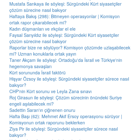
Mustafa Sarıkaya ile söyleşi: Sürgündeki Kürt siyasetçiler
çözüm sürecine nasıl bakıyor
Haftaya Bakış (298): Bitmeyen operasyonlar | Komisyon
ortak rapor çıkarabilecek mi?
Kadın düşmanları ve ırkçılar el ele
Faysal Sarıyıldız ile söyleşi: Sürgündeki Kürt siyasetçiler
çözüm sürecine nasıl bakıyor
Raporlar bize ne söylüyor? Komisyon çözümde uzlaşabilecek
mi? Uzman konuklarla ortak yayın
Taner Akçam ile söyleşi: Ortadoğu'da İsrail ve Türkiye'nin
hegemonya savaşları
Kürt sorununda İsrail faktörü
Hişyar Özsoy ile söyleşi: Sürgündeki siyasetçiler sürece nasıl
bakıyor?
CHP'nin Kürt sorunu ve Leyla Zana sınavı
Roj Girasun ile söyleşi: Çözüm sürecinin önündeki Suriye
engeli aşılabilecek mi?
Sadettin Saran'ın çiğnenen onuru
Hafta Başı (62): Mehmet Akif Ersoy operasyonu sürüyor |
Komisyonun ortak raporunu beklerken
Ziya Pir ile söyleşi: Sürgündeki siyasetçiler sürece nasıl
bakıyor?