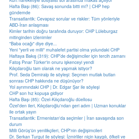
Kürt hareketiyle sosyalist sol arasında makas açılıyor
Hafta Başı (86): Savaş sonunda bitti mi? | CHP hep
gündemde
Transatlantik: Cevapsız sorular ve riskler: Tüm yönleriyle
ABD-İran anlaşması
Kimler tarihin doğru tarafında duruyor: CHP Lüleburgaz
mitinginden izlenimler
"Baba ocağı" diye diye...
Yeni "yerli ve milli" muhalefet partisi olma yolundaki CHP
Haftaya Bakış (319): CHP’de değişimciler için tercih zamanı
Fatoş Pınar Türker'in onuru işkenceyi yendi
Kılıçdaroğlu tam olarak ne yapmak istiyor?
Prof. Seda Demiralp ile söyleşi: Seçmen mutlak butlan
sonrası CHP hakkında ne düşünüyor?
Yol ayrımındaki CHP | Dr. Edgar Şar ile söyleşi
CHP son hız kopuşa gidiyor
Hafta Başı (85): Özel-Kılıçdaroğlu düellosu
Özel'den ileri, Kılıçdaroğlu'ndan geri adım | Uzman konuklar
ile ortak yayın
Transatlantik: Ermenistan'da seçimler | İran savaşında son
durum
Milli Görüş'ün yenilikçileri, CHP'nin değişimcileri
Dr. Serkan Turgut ile söyleşi: İzmirliler niçin kaygılı, öfkeli ve