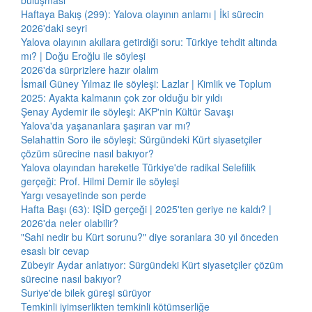
buluşması
Haftaya Bakış (299): Yalova olayının anlamı | İki sürecin
2026'daki seyri
Yalova olayının akıllara getirdiği soru: Türkiye tehdit altında
mı? | Doğu Eroğlu ile söyleşi
2026'da sürprizlere hazır olalım
İsmail Güney Yılmaz ile söyleşi: Lazlar | Kimlik ve Toplum
2025: Ayakta kalmanın çok zor olduğu bir yıldı
Şenay Aydemir ile söyleşi: AKP'nin Kültür Savaşı
Yalova'da yaşananlara şaşıran var mı?
Selahattin Soro ile söyleşi: Sürgündeki Kürt siyasetçiler
çözüm sürecine nasıl bakıyor?
Yalova olayından hareketle Türkiye'de radikal Selefilik
gerçeği: Prof. Hilmi Demir ile söyleşi
Yargı vesayetinde son perde
Hafta Başı (63): IŞİD gerçeği | 2025'ten geriye ne kaldı? |
2026'da neler olabilir?
"Sahi nedir bu Kürt sorunu?" diye soranlara 30 yıl önceden
esaslı bir cevap
Zübeyir Aydar anlatıyor: Sürgündeki Kürt siyasetçiler çözüm
sürecine nasıl bakıyor?
Suriye'de bilek güreşi sürüyor
Temkinli iyimserlikten temkinli kötümserliğe