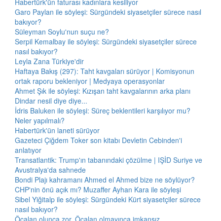
Habertürk'ün faturası kadınlara kesiliyor
Garo Paylan ile söyleşi: Sürgündeki siyasetçiler sürece nasıl
bakıyor?
Süleyman Soylu'nun suçu ne?
Serpil Kemalbay ile söyleşi: Sürgündeki siyasetçiler sürece
nasıl bakıyor?
Leyla Zana Türkiye'dir
Haftaya Bakış (297): Taht kavgaları sürüyor | Komisyonun
ortak raporu bekleniyor | Medyaya operasyonlar
Ahmet Şık ile söyleşi: Kızışan taht kavgalarının arka planı
Dindar nesil diye diye...
İdris Baluken ile söyleşi: Süreç beklentileri karşılıyor mu?
Neler yapılmalı?
Habertürk'ün laneti sürüyor
Gazeteci Çiğdem Toker son kitabı Devletin Cebinden'i
anlatıyor
Transatlantik: Trump'ın tabanındaki çözülme | IŞİD Suriye ve
Avustralya'da sahnede
Bondi Plajı kahramanı Ahmed el Ahmed bize ne söylüyor?
CHP'nin önü açık mı? Muzaffer Ayhan Kara ile söyleşi
Sibel Yiğitalp ile söyleşi: Sürgündeki Kürt siyasetçiler sürece
nasıl bakıyor?
Öcalan olunca zor, Öcalan olmayınca imkansız