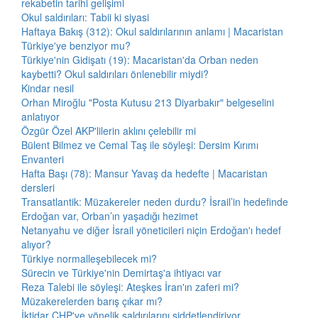
rekabetin tarihi gelişimi
Okul saldırıları: Tabii ki siyasi
Haftaya Bakış (312): Okul saldırılarının anlamı | Macaristan
Türkiye'ye benziyor mu?
Türkiye'nin Gidişatı (19): Macaristan'da Orban neden
kaybetti? Okul saldırıları önlenebilir miydi?
Kindar nesil
Orhan Miroğlu "Posta Kutusu 213 Diyarbakır" belgeselini
anlatıyor
Özgür Özel AKP'lilerin aklını çelebilir mi
Bülent Bilmez ve Cemal Taş ile söyleşi: Dersim Kırımı
Envanteri
Hafta Başı (78): Mansur Yavaş da hedefte | Macaristan
dersleri
Transatlantik: Müzakereler neden durdu? İsrail’in hedefinde
Erdoğan var, Orban’ın yaşadığı hezimet
Netanyahu ve diğer İsrail yöneticileri niçin Erdoğan'ı hedef
alıyor?
Türkiye normalleşebilecek mi?
Sürecin ve Türkiye'nin Demirtaş'a ihtiyacı var
Reza Talebi ile söyleşi: Ateşkes İran'ın zaferi mi?
Müzakerelerden barış çıkar mı?
İktidar CHP'ye yönelik saldırılarını şiddetlendiriyor