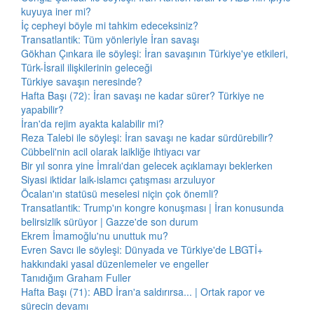
kuyuya iner mi?
İç cepheyi böyle mi tahkim edeceksiniz?
Transatlantik: Tüm yönleriyle İran savaşı
Gökhan Çınkara ile söyleşi: İran savaşının Türkiye'ye etkileri,
Türk-İsrail ilişkilerinin geleceği
Türkiye savaşın neresinde?
Hafta Başı (72): İran savaşı ne kadar sürer? Türkiye ne
yapabilir?
İran'da rejim ayakta kalabilir mi?
Reza Talebi ile söyleşi: İran savaşı ne kadar sürdürebilir?
Cübbeli'nin acil olarak laikliğe ihtiyacı var
Bir yıl sonra yine İmralı'dan gelecek açıklamayı beklerken
Siyasi iktidar laik-islamcı çatışması arzuluyor
Öcalan'ın statüsü meselesi niçin çok önemli?
Transatlantik: Trump'ın kongre konuşması | İran konusunda
belirsizlik sürüyor | Gazze'de son durum
Ekrem İmamoğlu'nu unuttuk mu?
Evren Savcı ile söyleşi: Dünyada ve Türkiye'de LBGTİ+
hakkındaki yasal düzenlemeler ve engeller
Tanıdığım Graham Fuller
Hafta Başı (71): ABD İran'a saldırırsa... | Ortak rapor ve
sürecin devamı