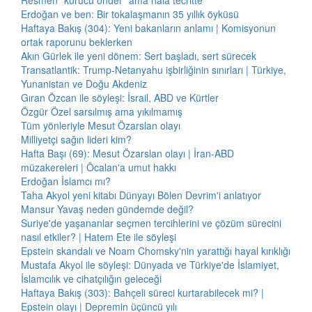
Resmen "kurucu önder" ama hâlâ tecritte
Erdoğan ve ben: Bir tokalaşmanın 35 yıllık öyküsü
Haftaya Bakış (304): Yeni bakanların anlamı | Komisyonun
ortak raporunu beklerken
Akın Gürlek ile yeni dönem: Sert başladı, sert sürecek
Transatlantik: Trump-Netanyahu işbirliğinin sınırları | Türkiye,
Yunanistan ve Doğu Akdeniz
Gıran Özcan ile söyleşi: İsrail, ABD ve Kürtler
Özgür Özel sarsılmış ama yıkılmamış
Tüm yönleriyle Mesut Özarslan olayı
Milliyetçi sağın lideri kim?
Hafta Başı (69): Mesut Özarslan olayı | İran-ABD
müzakereleri | Öcalan'a umut hakkı
Erdoğan İslamcı mı?
Taha Akyol yeni kitabı Dünyayı Bölen Devrim'i anlatıyor
Mansur Yavaş neden gündemde değil?
Suriye'de yaşananlar seçmen tercihlerini ve çözüm sürecini
nasıl etkiler? | Hatem Ete ile söyleşi
Epstein skandalı ve Noam Chomsky'nin yarattığı hayal kırıklığı
Mustafa Akyol ile söyleşi: Dünyada ve Türkiye'de İslamiyet,
İslamcılık ve cihatçılığın geleceği
Haftaya Bakış (303): Bahçeli süreci kurtarabilecek mi? |
Epstein olayı | Depremin üçüncü yılı