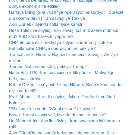
Prof. Selva Demiralp ile söyleşi: İran savaşının Türkiye ve
dünya ekonomisine etkileri
Haftaya Bakış (309): CHP'ye operasyonlar sürüyor | Süreçte
duraklama devri | İran savaşı ve Türkiye
Akın Gürlek olayında saflar iyice karıştı
Reza Talebi ile söyleşi: İran savaşında müzakere mümkün
mü? ABD kara harekatı yapar mı?
CHP'nin bağımsız medyaya ihtiyacı var ama işi çok zor
Fethullahçılar CHP'ye operasyon mu çekiyor?
Transatlantik: Hürmüz Boğazı bilmecesi | Savaşın ABD'ye
etkileri
Tamam Netanyahu kötü, peki ya Trump?
Hafta Başı (75): İran savaşında kritik günler | Malvarlığı
tartışması sürüyor
Behlül Özkan ile söyleşi: Trump Hürmüz Boğazı konusunda
niçin çark etti?
Prof. Ahmet T. Kuru ile söyleşi: İslam, Otoriterlik ve Geri
Kalmışlık
"Şii ekseni"nin yerini "Sünni ekseni" mi alıyor?
Beyaz Toroslu savcı ve "devlette devamlılık esastır"
Dr. Mehmet Akif Koç ile söyleşi: İran savaşında istihbaratın
rolü
Akın Gürlek'in mal varlığı tartışmasında son durum: Kim