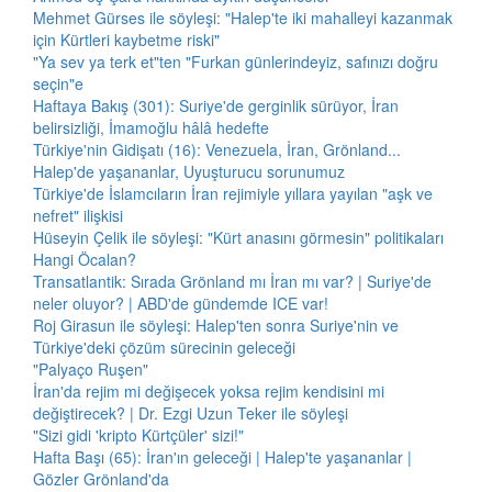
Mehmet Gürses ile söyleşi: "Halep'te iki mahalleyi kazanmak
için Kürtleri kaybetme riski"
"Ya sev ya terk et"ten "Furkan günlerindeyiz, safınızı doğru
seçin"e
Haftaya Bakış (301): Suriye'de gerginlik sürüyor, İran
belirsizliği, İmamoğlu hâlâ hedefte
Türkiye'nin Gidişatı (16): Venezuela, İran, Grönland...
Halep'de yaşananlar, Uyuşturucu sorunumuz
Türkiye'de İslamcıların İran rejimiyle yıllara yayılan "aşk ve
nefret" ilişkisi
Hüseyin Çelik ile söyleşi: "Kürt anasını görmesin" politikaları
Hangi Öcalan?
Transatlantik: Sırada Grönland mı İran mı var? | Suriye'de
neler oluyor? | ABD'de gündemde ICE var!
Roj Girasun ile söyleşi: Halep'ten sonra Suriye'nin ve
Türkiye'deki çözüm sürecinin geleceği
"Palyaço Ruşen"
İran'da rejim mi değişecek yoksa rejim kendisini mi
değiştirecek? | Dr. Ezgi Uzun Teker ile söyleşi
"Sizi gidi 'kripto Kürtçüler' sizi!"
Hafta Başı (65): İran'ın geleceği | Halep'te yaşananlar |
Gözler Grönland'da