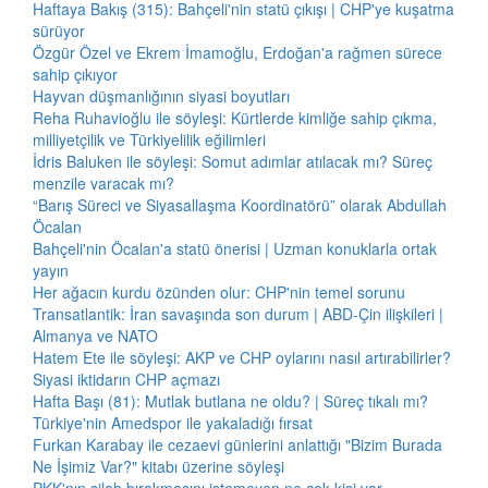
Haftaya Bakış (315): Bahçeli'nin statü çıkışı | CHP'ye kuşatma
sürüyor
Özgür Özel ve Ekrem İmamoğlu, Erdoğan'a rağmen sürece
sahip çıkıyor
Hayvan düşmanlığının siyasi boyutları
Reha Ruhavioğlu ile söyleşi: Kürtlerde kimliğe sahip çıkma,
milliyetçilik ve Türkiyelilik eğilimleri
İdris Baluken ile söyleşi: Somut adımlar atılacak mı? Süreç
menzile varacak mı?
“Barış Süreci ve Siyasallaşma Koordinatörü” olarak Abdullah
Öcalan
Bahçeli'nin Öcalan'a statü önerisi | Uzman konuklarla ortak
yayın
Her ağacın kurdu özünden olur: CHP'nin temel sorunu
Transatlantik: İran savaşında son durum | ABD-Çin ilişkileri |
Almanya ve NATO
Hatem Ete ile söyleşi: AKP ve CHP oylarını nasıl artırabilirler?
Siyasi iktidarın CHP açmazı
Hafta Başı (81): Mutlak butlana ne oldu? | Süreç tıkalı mı?
Türkiye'nin Amedspor ile yakaladığı fırsat
Furkan Karabay ile cezaevi günlerini anlattığı "Bizim Burada
Ne İşimiz Var?" kitabı üzerine söyleşi