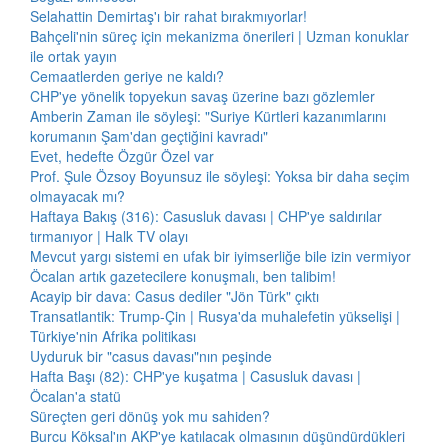
Selahattin Demirtaş'ı bir rahat bırakmıyorlar!
Bahçeli'nin süreç için mekanizma önerileri | Uzman konuklar
ile ortak yayın
Cemaatlerden geriye ne kaldı?
CHP'ye yönelik topyekun savaş üzerine bazı gözlemler
Amberin Zaman ile söyleşi: "Suriye Kürtleri kazanımlarını
korumanın Şam'dan geçtiğini kavradı"
Evet, hedefte Özgür Özel var
Prof. Şule Özsoy Boyunsuz ile söyleşi: Yoksa bir daha seçim
olmayacak mı?
Haftaya Bakış (316): Casusluk davası | CHP'ye saldırılar
tırmanıyor | Halk TV olayı
Mevcut yargı sistemi en ufak bir iyimserliğe bile izin vermiyor
Öcalan artık gazetecilere konuşmalı, ben talibim!
Acayip bir dava: Casus dediler "Jön Türk" çıktı
Transatlantik: Trump-Çin | Rusya'da muhalefetin yükselişi |
Türkiye'nin Afrika politikası
Uyduruk bir "casus davası"nın peşinde
Hafta Başı (82): CHP'ye kuşatma | Casusluk davası |
Öcalan'a statü
Süreçten geri dönüş yok mu sahiden?
Burcu Köksal'ın AKP'ye katılacak olmasının düşündürdükleri