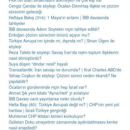
PKK'nın silah bırakmasını istemeyen ne çok kişi var
Cengiz Çandar ile söyleşi: Öcalan-Demirtaş ilişkisi ve çözüm
sürecinin geleceği
Haftaya Bakış (314): 1 Mayıs'ın anlamı | İBB davasında
tahliyeler
İBB davasında Adem Soytekin niçin tahliye edildi?
Erdoğan çözüm sürecinin önünü açıyor mu?
Türkiye Avrupa'nın içinde mi, dışında mı? | Sinan Ülgen ile
söyleşi
Reza Talebi ile söyleşi: Savaş İran'da rejim-toplum ilişkilerini
nasıl dönüştürdü?
Suya düşen "dindar nesil" hayali
Transatlantik: İran savaşı ne durumda? | Kral Charles ABD'de
Vahap Coşkun ile söyleşi: Çözüm süreci neden tıkandı? Ne
yapılabilir?
Öcalan'ın gündeminde niçin hep İsrail var?
Ahmet Şık yeni kitabı "Ayna/Heli" yi anlatıyor
İBB Davası canlı yayınlansa neler olurdu?
Hafta Başı (80): Türkiye Avrupalı değil mi? | CHP'nin yeni yol
haritası | İsrail-Türkiye gerginliği
Muhtemel CHP iktidarı kimleri korkutuyor?
Gülistan Doku cinayetinin zamanında aydınlatılmasını kimler
nasıl engelledi?