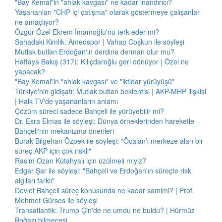
"Bay Kemal"in "ahlak kavgası" ne kadar inandırıcı?
Yaşananları "CHP içi çatışma" olarak göstermeye çalışanlar
ne amaçlıyor?
Özgür Özel Ekrem İmamoğlu'nu terk eder mi?
Sahadaki Kimlik: Amedspor | Vahap Coşkun ile söyleşi
Mutlak butlan Erdoğan'ın derdine derman olur mu?
Haftaya Bakış (317): Kılıçdaroğlu geri dönüyor | Özel ne
yapacak?
"Bay Kemal"in "ahlak kavgası" ve "iktidar yürüyüşü"
Türkiye'nin gidişatı: Mutlak butlan beklentisi | AKP-MHP ilişkisi
| Halk TV'de yaşananların anlamı
Çözüm süreci sadece Bahçeli ile yürüyebilir mi?
Dr. Esra Elmas ile söyleşi: Dünya örneklerinden hareketle
Bahçeli'nin mekanizma önerileri
Burak Bilgehan Özpek ile söyleşi: "Öcalan’ı merkeze alan bir
süreç AKP için çok riskli"
Rasim Ozan Kütahyalı için üzülmeli miyiz?
Edgar Şar ile söyleşi: "Bahçeli ve Erdoğan'ın süreçte risk
algıları farklı"
Devlet Bahçeli süreç konusunda ne kadar samimi? | Prof.
Mehmet Gürses ile söyleşi
Transatlantik: Trump Çin'de ne umdu ne buldu? | Hürmüz
Boğazı bilmecesi