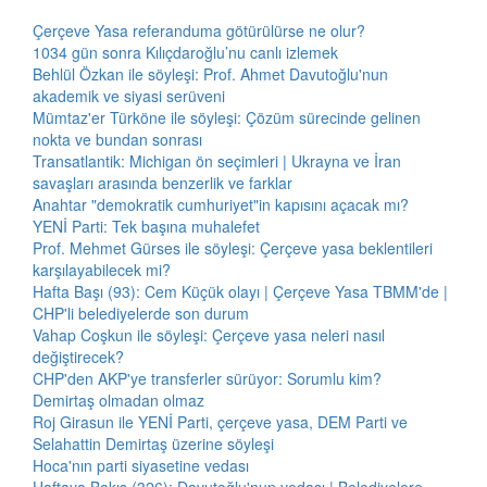
Çerçeve Yasa referanduma götürülürse ne olur?
1034 gün sonra Kılıçdaroğlu’nu canlı izlemek
Behlül Özkan ile söyleşi: Prof. Ahmet Davutoğlu'nun
akademik ve siyasi serüveni
Mümtaz'er Türköne ile söyleşi: Çözüm sürecinde gelinen
nokta ve bundan sonrası
Transatlantik: Michigan ön seçimleri | Ukrayna ve İran
savaşları arasında benzerlik ve farklar
Anahtar "demokratik cumhuriyet"in kapısını açacak mı?
YENİ Parti: Tek başına muhalefet
Prof. Mehmet Gürses ile söyleşi: Çerçeve yasa beklentileri
karşılayabilecek mi?
Hafta Başı (93): Cem Küçük olayı | Çerçeve Yasa TBMM'de |
CHP'li belediyelerde son durum
Vahap Coşkun ile söyleşi: Çerçeve yasa neleri nasıl
değiştirecek?
CHP'den AKP'ye transferler sürüyor: Sorumlu kim?
Demirtaş olmadan olmaz
Roj Girasun ile YENİ Parti, çerçeve yasa, DEM Parti ve
Selahattin Demirtaş üzerine söyleşi
Hoca'nın parti siyasetine vedası