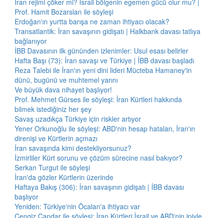
İran rejimi çöker mi? İsrail bölgenin egemen gücü olur mu? |
Prof. Hamit Bozarslan ile söyleşi
Erdoğan'ın yurtta barışa ne zaman ihtiyacı olacak?
Transatlantik: İran savaşının gidişatı | Halkbank davası tatlıya
bağlanıyor
İBB Davasının ilk gününden izlenimler: Usul esası belirler
Hafta Başı (73): İran savaşı ve Türkiye | İBB davası başladı
Reza Talebi ile İran'ın yeni dini lideri Mücteba Hamaney'in
dünü, bugünü ve muhtemel yarını
Ve büyük dava nihayet başlıyor!
Prof. Mehmet Gürses ile söyleşi: İran Kürtleri hakkında
bilmek istediğiniz her şey
Savaş uzadıkça Türkiye için riskler artıyor
Yener Orkunoğlu ile söyleşi: ABD'nin hesap hataları, İran'ın
direnişi ve Kürtlerin açmazı
İran savaşında kimi destekliyorsunuz?
İzmirliler Kürt sorunu ve çözüm sürecine nasıl bakıyor?
Serkan Turgut ile söyleşi
İran'da gözler Kürtlerin üzerinde
Haftaya Bakış (306): İran savaşının gidişatı | İBB davası
başlıyor
Yeniden: Türkiye'nin Öcalan'a ihtiyacı var
Cengiz Çandar ile söyleşi: İran Kürtleri İsrail ve ABD'nin ipiyle