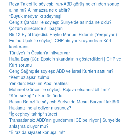
Reza Talebi ile söyleşi: İran-ABD görüşmelerinden sonuç
alınır mı? Alınmazsa ne olabilir?
"Büyük medya" krizdeymiş!
Cengiz Çandar ile söyleşi: Suriye'de aslında ne oldu?
Çözüm sürecinde sil baştan
Bir 12 Eylül trajedisi: Hayko Manuel Eldemir (Yergetyan)
Emine Uçak ile söyleşi: CHP'nin yankı uyandıran Kürt
konferansı
Türkiye'nin Öcalan'a ihtiyacı var
Hafta Başı (68): Epstein skandalının gösterdikleri | CHP ve
Kürt sorunu
Ceng Sağnıç ile söyleşi: ABD ve İsrail Kürtleri sattı mı?
"Kent uzlaşısı" zulmü
Yeniden: Mazlum Abdi realitesi
Mehmet Gürses ile söyleşi: Rojava efsanesi bitti mi?
“Kürt sokağı” diken üstünde
Rasan Remzi ile söyleşi: Suriye'de Mesut Barzani faktörü
Hakkınızı helal ediyor musunuz?
"İç cepheyi tahrip" süreci
Transatlantik: ABD’nin gündemini ICE belirliyor | Suriye’de
anlaşma oluyor mu?
"Biraz da siyaset konuşalım!"