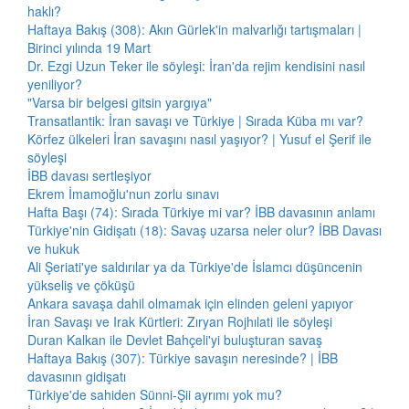
haklı?
Haftaya Bakış (308): Akın Gürlek'in malvarlığı tartışmaları |
Birinci yılında 19 Mart
Dr. Ezgi Uzun Teker ile söyleşi: İran'da rejim kendisini nasıl
yeniliyor?
"Varsa bir belgesi gitsin yargıya"
Transatlantik: İran savaşı ve Türkiye | Sırada Küba mı var?
Körfez ülkeleri İran savaşını nasıl yaşıyor? | Yusuf el Şerif ile
söyleşi
İBB davası sertleşiyor
Ekrem İmamoğlu'nun zorlu sınavı
Hafta Başı (74): Sırada Türkiye mi var? İBB davasının anlamı
Türkiye'nin Gidişatı (18): Savaş uzarsa neler olur? İBB Davası
ve hukuk
Ali Şeriati'ye saldırılar ya da Türkiye'de İslamcı düşüncenin
yükseliş ve çöküşü
Ankara savaşa dahil olmamak için elinden geleni yapıyor
İran Savaşı ve Irak Kürtleri: Zıryan Rojhılati ile söyleşi
Duran Kalkan ile Devlet Bahçeli'yi buluşturan savaş
Haftaya Bakış (307): Türkiye savaşın neresinde? | İBB
davasının gidişatı
Türkiye'de sahiden Sünni-Şii ayrımı yok mu?