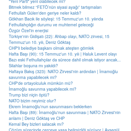
"Yeni Parti" yeni olabilecek mi?
Bitmek bilmez “FETÖ’nün siyasi ayağı” tartışmaları
Fethullah Gülen'den geriye neler kaldı?
Gökhan Bacık ile söyleşi: 15 Temmuz'un 10. yılında
Fethullahçılığın durumu ve muhtemel geleceği
Özgür Özel'in enerjisi
Türkiye'nin Gidişatı (22): Ahbap olayı, NATO zirvesi, 15
Temmuz'un 10. yılı, Deniz Göktaş
CHP'li belediye başkanı olmak ateşten gömlek
Hafta Başı (90): 15 Temmuz'un 10. yılı | Haluk Levent olayı
Bazı eski Fethullahçılar da sürece dahil olmak istiyor ancak...
Silahlar boşuna mı yakıldı?
Haftaya Bakış (323): NATO Zirvesi'nin ardından | İmamoğlu
savunma yapabilecek mi?
CHP'de ortayolculuk mümkün mü?
İmamoğlu savunma yapabilecek mi?
Trump bizi niçin öptü?
NATO bizim neyimiz olur?
Ekrem İmamoğlu'nun savunmasını beklerken
Hafta Başı (89): İmamoğlu'nun savunması | NATO Zirvesi'nin
anlamı | Deniz Göktaş ve CHP
Kemal Bey bizleri salacak mı?
Çözüm sürecinde çerçeve yasa belirsizliği sürüyor | Ayşegül