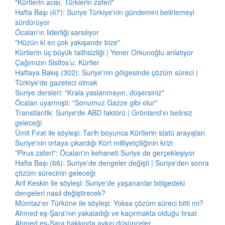
"Kürtlerin acısı, Türklerin zaferi"
Hafta Başı (67): Suriye Türkiye'nin gündemini belirlemeyi
sürdürüyor
Öcalan'ın liderliği sarsılıyor
"Hüzün ki en çok yakışandır bize"
Kürtlerin üç büyük talihsizliği | Yener Orkunoğlu anlatıyor
Çağımızın Sisifos’u: Kürtler
Haftaya Bakış (302): Suriye'nin gölgesinde çözüm süreci |
Türkiye'de gazeteci olmak
Suriye dersleri: "Krala yaslanmayın, düşersiniz"
Öcalan uyarmıştı: "Sonumuz Gazze gibi olur"
Transtlantik: Suriye'de ABD faktörü | Grönland'ın belirsiz
geleceği
Ümit Fırat ile söyleşi: Tarih boyunca Kürtlerin statü arayışları
Suriye'nin ortaya çıkardığı Kürt milliyetçiliğinin krizi
"Pirus zaferi": Öcalan'ın kehaneti Suriye de gerçekleşiyor
Hafta Başı (66): Suriye'de dengeler değişti | Suriye'den sonra
çözüm sürecinin geleceği
Arif Keskin ile söyleşi: Suriye'de yaşananlar bölgedeki
dengeleri nasıl değiştirecek?
Mümtaz'er Türköne ile söyleşi: Yoksa çözüm süreci bitti mi?
Ahmed eş-Şara'nın yakaladığı ve kaçırmakta olduğu fırsat
Ahmed eş-Şara hakkında aykırı düşünceler