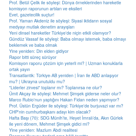
Prof. Betül Çelik ile söyleşi: Dünya örneklerinden hareketle
komisyon raporunun artıları ve eksileri
Evet, gazetecilik suçtur!
Prof. Yaman Akdeniz ile söyleşi: Siyasi iktidarın sosyal
medyayı mutlak denetim arayışları
Yeni dinsel hareketler Türkiye'de niçin etkili olamıyor?
Gündüz Vassaf ile söyleşi: Baba olmayı istemek, baba olmayı
beklemek ve baba olmak
Yine yeniden: Din elden gidiyor
Rapor bitti süreç sürüyor
Komisyon raporu çözüm için yeterli mi? | Uzman konuklarla
ortak yayın
Transatlantik: Türkiye-AB yeniden | İran ile ABD anlaşıyor
mu? | Ukrayna unutuldu mu?
"Liderler zirvesi" toplanır mı? Toplanırsa ne olur?
Ümit Akçay ile söyleşi: Mehmet Şimşek giderse neler olur?
Marco Rubio'nun yaptığını Hakan Fidan neden yapmıyor?
Prof. Üstün Ergüder ile söyleşi: Türkiye'de burjuvazi var mı?
CHP'nin cumhurbaşkanı adayı kim olacak?
Hafta Başı (70): SDG Münih’te, Heyet İmralı’da, Akın Gürlek
ile yeni dönem, Mehmet Şimşek gidici mi?
Yine yeniden: Mazlum Abdi realitesi