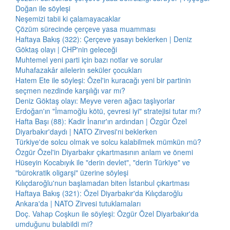
Doğan ile söyleşi
Neşemizi tabii ki çalamayacaklar
Çözüm sürecinde çerçeve yasa muamması
Haftaya Bakış (322): Çerçeve yasayı beklerken | Deniz
Göktaş olayı | CHP'nin geleceği
Muhtemel yeni parti için bazı notlar ve sorular
Muhafazakâr ailelerin seküler çocukları
Hatem Ete ile söyleşi: Özel'in kuracağı yeni bir partinin
seçmen nezdinde karşılığı var mı?
Deniz Göktaş olayı: Meyve veren ağacı taşlıyorlar
Erdoğan'ın "İmamoğlu kötü, çevresi iyi" stratejisi tutar mı?
Hafta Başı (88): Kadir İnanır'ın ardından | Özgür Özel
Diyarbakır'daydı | NATO Zirvesi'ni beklerken
Türkiye'de solcu olmak ve solcu kalabilmek mümkün mü?
Özgür Özel'in Diyarbakır çıkartmasının anlam ve önemi
Hüseyin Kocabıyık ile "derin devlet", "derin Türkiye" ve
"bürokratik oligarşi" üzerine söyleşi
Kılıçdaroğlu'nun başlamadan biten İstanbul çıkartması
Haftaya Bakış (321): Özel Diyarbakır'da Kılıçdaroğlu
Ankara'da | NATO Zirvesi tutuklamaları
Doç. Vahap Coşkun ile söyleşi: Özgür Özel Diyarbakır'da
umduğunu bulabildi mi?