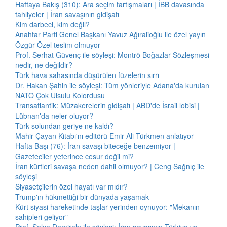
Haftaya Bakış (310): Ara seçim tartışmaları | İBB davasında
tahliyeler | İran savaşının gidişatı
Kim darbeci, kim değil?
Anahtar Parti Genel Başkanı Yavuz Ağıralioğlu ile özel yayın
Özgür Özel teslim olmuyor
Prof. Serhat Güvenç ile söyleşi: Montrö Boğazlar Sözleşmesi
nedir, ne değildir?
Türk hava sahasında düşürülen füzelerin sırrı
Dr. Hakan Şahin ile söyleşi: Tüm yönleriyle Adana'da kurulan
NATO Çok Ulsulu Kolordusu
Transatlantik: Müzakerelerin gidişatı | ABD'de İsrail lobisi |
Lübnan'da neler oluyor?
Türk solundan geriye ne kaldı?
Mahir Çayan Kitabı'nı editörü Emir Ali Türkmen anlatıyor
Hafta Başı (76): İran savaşı biteceğe benzemiyor |
Gazeteciler yeterince cesur değil mi?
İran kürtleri savaşa neden dahil olmuyor? | Ceng Sağnıç ile
söyleşi
Siyasetçilerin özel hayatı var mıdır?
Trump'ın hükmettiği bir dünyada yaşamak
Kürt siyasi hareketinde taşlar yerinden oynuyor: "Mekanın
sahipleri geliyor"