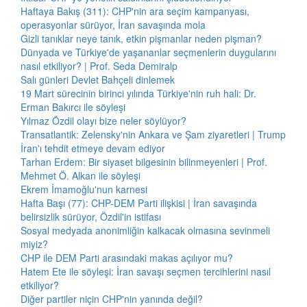
Haftaya Bakış (311): CHP'nin ara seçim kampanyası,
operasyonlar sürüyor, İran savaşında mola
Gizli tanıklar neye tanık, etkin pişmanlar neden pişman?
Dünyada ve Türkiye'de yaşananlar seçmenlerin duygularını
nasıl etkiliyor? | Prof. Seda Demiralp
Salı günleri Devlet Bahçeli dinlemek
19 Mart sürecinin birinci yılında Türkiye'nin ruh hali: Dr.
Erman Bakırcı ile söyleşi
Yılmaz Özdil olayı bize neler söylüyor?
Transatlantik: Zelensky'nin Ankara ve Şam ziyaretleri | Trump
İran'ı tehdit etmeye devam ediyor
Tarhan Erdem: Bir siyaset bilgesinin bilinmeyenleri | Prof.
Mehmet Ö. Alkan ile söyleşi
Ekrem İmamoğlu'nun karnesi
Hafta Başı (77): CHP-DEM Parti ilişkisi | İran savaşında
belirsizlik sürüyor, Özdil'in istifası
Sosyal medyada anonimliğin kalkacak olmasına sevinmeli
miyiz?
CHP ile DEM Parti arasındaki makas açılıyor mu?
Hatem Ete ile söyleşi: İran savaşı seçmen tercihlerini nasıl
etkiliyor?
Diğer partiler niçin CHP'nin yanında değil?