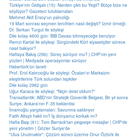
Türkiye'nin Gidişatı (15): Nerden çıktı bu Yeşil? Bütçe bize ne
söylüyor? Gazeteci tutuklamaları
Mehmet Akif Ersoy'un yalnızlığı
19 Mart sonrası seçmen tercihleri nasıl değişti? İzmir örneği:
Dr. Serkan Turgut ile söyleşi
Dile kolay 4600 gün: İBB Davası bitmeyeceğe benziyor
Remzi Kartal ile söyleşi: Sürgündeki Kürt siyasetçiler sürece
nasıl bakıyor?
Haftaya Bakış (296): Süreç sürüyor mu? | CHP'nin yeni
yüzleri | Medyada operasyonlar sürüyor
Habertürk'ün laneti
Prof. Erol Katırcıoğlu ile söyleşi: Öcalan'ın Marksizm
eleştirilerine Türk solundan tepkiler
Dile kolay 2962 gün
Uğur Karaca ile söyleşi: "Niçin deist oldum?"
Transatlantik: ABD'nin Stratejik Güvenlik Belgesi, Bir yıl sonra
Suriye, Ankara'nın F-35 beklentisi
İmamoğlu yargılamaları: Savunma saldırıyor
Fatih Altaylı haklı mı? İş dünyamız korkak mı?
Hafta Başı (61): Tom Barrack'tan peşpeşe mesajlar | CHP'de
yeni yönetim | Gözler Suriye'de
"Ulus Unutmaktır": Çözüm süreci üzerine Onur Öztürk ile