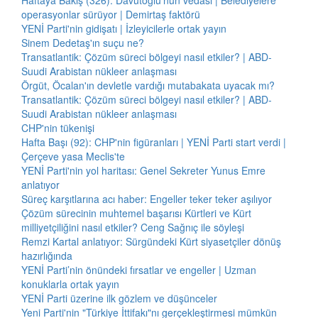
Haftaya Bakış (326): Davutoğlu'nun vedası | Belediyelere
operasyonlar sürüyor | Demirtaş faktörü
YENİ Parti'nin gidişatı | İzleyicilerle ortak yayın
Sinem Dedetaş'ın suçu ne?
Transatlantik: Çözüm süreci bölgeyi nasıl etkiler? | ABD-
Suudi Arabistan nükleer anlaşması
Örgüt, Öcalan'ın devletle vardığı mutabakata uyacak mı?
Transatlantik: Çözüm süreci bölgeyi nasıl etkiler? | ABD-
Suudi Arabistan nükleer anlaşması
CHP'nin tükenişi
Hafta Başı (92): CHP'nin figüranları | YENİ Parti start verdi |
Çerçeve yasa Meclis'te
YENİ Parti'nin yol haritası: Genel Sekreter Yunus Emre
anlatıyor
Süreç karşıtlarına acı haber: Engeller teker teker aşılıyor
Çözüm sürecinin muhtemel başarısı Kürtleri ve Kürt
milliyetçiliğini nasıl etkiler? Ceng Sağnıç ile söyleşi
Remzi Kartal anlatıyor: Sürgündeki Kürt siyasetçiler dönüş
hazırlığında
YENİ Parti’nin önündeki fırsatlar ve engeller | Uzman
konuklarla ortak yayın
YENİ Parti üzerine ilk gözlem ve düşünceler
Yeni Parti'nin "Türkiye İttifakı"nı gerçekleştirmesi mümkün