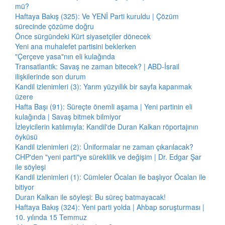
mü?
Haftaya Bakış (325): Ve YENİ Parti kuruldu | Çözüm
sürecinde çözüme doğru
Önce sürgündeki Kürt siyasetçiler dönecek
Yeni ana muhalefet partisini beklerken
"Çerçeve yasa"nın eli kulağında
Transatlantik: Savaş ne zaman bitecek? | ABD-İsrail
ilişkilerinde son durum
Kandil izlenimleri (3): Yarım yüzyıllık bir sayfa kapanmak
üzere
Hafta Başı (91): Süreçte önemli aşama | Yeni partinin eli
kulağında | Savaş bitmek bilmiyor
İzleyicilerin katılımıyla: Kandil'de Duran Kalkan röportajının
öyküsü
Kandil izlenimleri (2): Üniformalar ne zaman çıkarılacak?
CHP'den "yeni parti"ye süreklilik ve değişim | Dr. Edgar Şar
ile söyleşi
Kandil izlenimleri (1): Cümleler Öcalan ile başlıyor Öcalan ile
bitiyor
Duran Kalkan ile söyleşi: Bu süreç batmayacak!
Haftaya Bakış (324): Yeni parti yolda | Ahbap soruşturması |
10. yılında 15 Temmuz