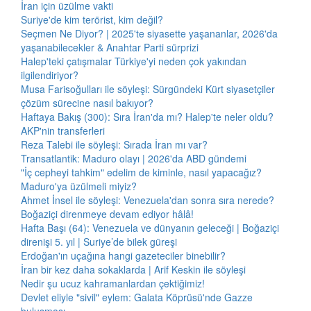
İran için üzülme vakti
Suriye'de kim terörist, kim değil?
Seçmen Ne Diyor? | 2025'te siyasette yaşananlar, 2026'da
yaşanabilecekler & Anahtar Parti sürprizi
Halep'teki çatışmalar Türkiye'yi neden çok yakından
ilgilendiriyor?
Musa Farisoğulları ile söyleşi: Sürgündeki Kürt siyasetçiler
çözüm sürecine nasıl bakıyor?
Haftaya Bakış (300): Sıra İran'da mı? Halep'te neler oldu?
AKP'nin transferleri
Reza Talebi ile söyleşi: Sırada İran mı var?
Transatlantik: Maduro olayı | 2026'da ABD gündemi
"İç cepheyi tahkim" edelim de kiminle, nasıl yapacağız?
Maduro'ya üzülmeli miyiz?
Ahmet İnsel ile söyleşi: Venezuela'dan sonra sıra nerede?
Boğaziçi direnmeye devam ediyor hâlâ!
Hafta Başı (64): Venezuela ve dünyanın geleceği | Boğaziçi
direnişi 5. yıl | Suriye’de bilek güreşi
Erdoğan'ın uçağına hangi gazeteciler binebilir?
İran bir kez daha sokaklarda | Arif Keskin ile söyleşi
Nedir şu ucuz kahramanlardan çektiğimiz!
Devlet eliyle "sivil" eylem: Galata Köprüsü'nde Gazze