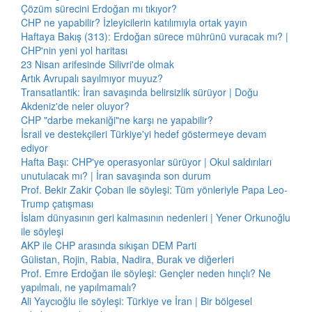
Çözüm sürecini Erdoğan mı tıkıyor?
CHP ne yapabilir? İzleyicilerin katılımıyla ortak yayın
Haftaya Bakış (313): Erdoğan sürece mührünü vuracak mı? |
CHP'nin yeni yol haritası
23 Nisan arifesinde Silivri'de olmak
Artık Avrupalı sayılmıyor muyuz?
Transatlantik: İran savaşında belirsizlik sürüyor | Doğu
Akdeniz'de neler oluyor?
CHP "darbe mekaniği"ne karşı ne yapabilir?
İsrail ve destekçileri Türkiye'yi hedef göstermeye devam
ediyor
Hafta Başı: CHP'ye operasyonlar sürüyor | Okul saldırıları
unutulacak mı? | İran savaşında son durum
Prof. Bekir Zakir Çoban ile söyleşi: Tüm yönleriyle Papa Leo-
Trump çatışması
İslam dünyasının geri kalmasının nedenleri | Yener Orkunoğlu
ile söyleşi
AKP ile CHP arasında sıkışan DEM Parti
Gülistan, Rojin, Rabia, Nadira, Burak ve diğerleri
Prof. Emre Erdoğan ile söyleşi: Gençler neden hınçlı? Ne
yapılmalı, ne yapılmamalı?
Ali Yaycıoğlu ile söyleşi: Türkiye ve İran | Bir bölgesel