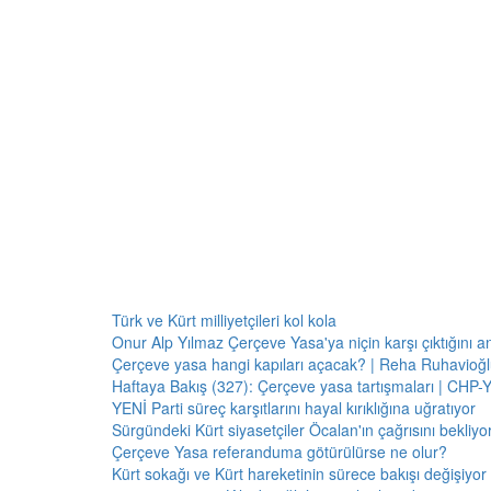
Türk ve Kürt milliyetçileri kol kola
Onur Alp Yılmaz Çerçeve Yasa'ya niçin karşı çıktığını an
Çerçeve yasa hangi kapıları açacak? | Reha Ruhavioğlu
Haftaya Bakış (327): Çerçeve yasa tartışmaları | CHP-Y
YENİ Parti süreç karşıtlarını hayal kırıklığına uğratıyor
Sürgündeki Kürt siyasetçiler Öcalan'ın çağrısını bekliyor:
Çerçeve Yasa referanduma götürülürse ne olur?
Kürt sokağı ve Kürt hareketinin sürece bakışı değişiyor 