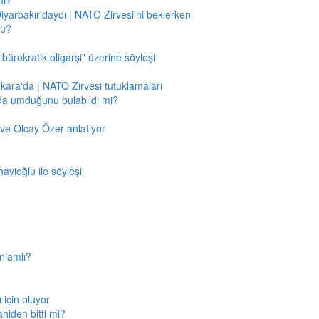
mı?
Diyarbakır'daydı | NATO Zirvesi'ni beklerken
mü?
"bürokratik oligarşi" üzerine söyleşi
nkara'da | NATO Zirvesi tutuklamaları
'da umduğunu bulabildi mi?
ve Olcay Özer anlatıyor
avioğlu ile söyleşi
nlamlı?
için oluyor
ahiden bitti mi?