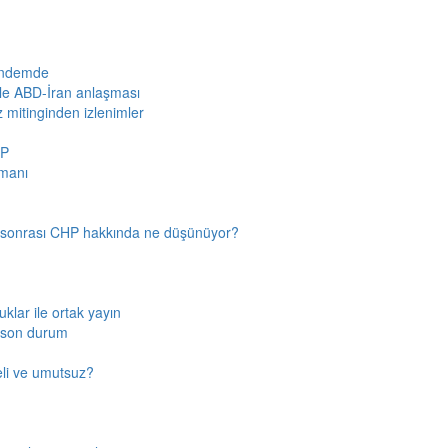
gündemde
iyle ABD-İran anlaşması
z mitinginden izlenimler
HP
amanı
n sonrası CHP hakkında ne düşünüyor?
klar ile ortak yayın
a son durum
fkeli ve umutsuz?