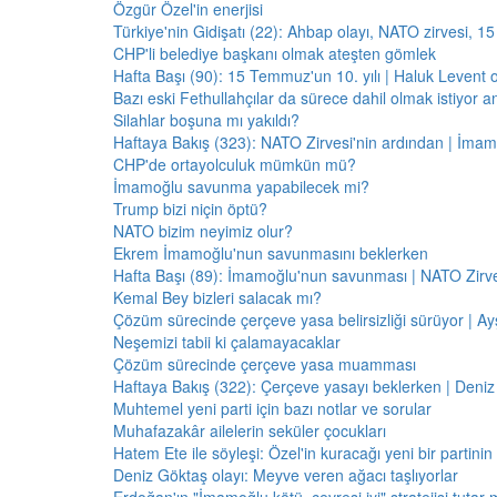
Özgür Özel'in enerjisi
Türkiye'nin Gidişatı (22): Ahbap olayı, NATO zirvesi, 1
CHP'li belediye başkanı olmak ateşten gömlek
Hafta Başı (90): 15 Temmuz'un 10. yılı | Haluk Levent o
Bazı eski Fethullahçılar da sürece dahil olmak istiyor a
Silahlar boşuna mı yakıldı?
Haftaya Bakış (323): NATO Zirvesi'nin ardından | İm
CHP'de ortayolculuk mümkün mü?
İmamoğlu savunma yapabilecek mi?
Trump bizi niçin öptü?
NATO bizim neyimiz olur?
Ekrem İmamoğlu'nun savunmasını beklerken
Hafta Başı (89): İmamoğlu'nun savunması | NATO Zirve
Kemal Bey bizleri salacak mı?
Çözüm sürecinde çerçeve yasa belirsizliği sürüyor | Ayş
Neşemizi tabii ki çalamayacaklar
Çözüm sürecinde çerçeve yasa muamması
Haftaya Bakış (322): Çerçeve yasayı beklerken | Deniz
Muhtemel yeni parti için bazı notlar ve sorular
Muhafazakâr ailelerin seküler çocukları
Hatem Ete ile söyleşi: Özel'in kuracağı yeni bir partini
Deniz Göktaş olayı: Meyve veren ağacı taşlıyorlar