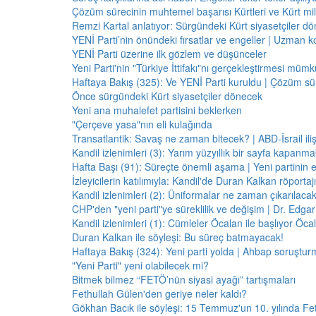
Çözüm sürecinin muhtemel başarısı Kürtleri ve Kürt milliy
Remzi Kartal anlatıyor: Sürgündeki Kürt siyasetçiler dö
YENİ Parti’nin önündeki fırsatlar ve engeller | Uzman k
YENİ Parti üzerine ilk gözlem ve düşünceler
Yeni Parti'nin "Türkiye İttifakı"nı gerçekleştirmesi mü
Haftaya Bakış (325): Ve YENİ Parti kuruldu | Çözüm 
Önce sürgündeki Kürt siyasetçiler dönecek
Yeni ana muhalefet partisini beklerken
"Çerçeve yasa"nın eli kulağında
Transatlantik: Savaş ne zaman bitecek? | ABD-İsrail il
Kandil izlenimleri (3): Yarım yüzyıllık bir sayfa kapanm
Hafta Başı (91): Süreçte önemli aşama | Yeni partinin e
İzleyicilerin katılımıyla: Kandil'de Duran Kalkan röporta
Kandil izlenimleri (2): Üniformalar ne zaman çıkarılaca
CHP'den "yeni parti"ye süreklilik ve değişim | Dr. Edgar 
Kandil izlenimleri (1): Cümleler Öcalan ile başlıyor Öcala
Duran Kalkan ile söyleşi: Bu süreç batmayacak!
Haftaya Bakış (324): Yeni parti yolda | Ahbap soruştur
"Yeni Parti" yeni olabilecek mi?
Bitmek bilmez “FETÖ’nün siyasi ayağı” tartışmaları
Fethullah Gülen'den geriye neler kaldı?
Gökhan Bacık ile söyleşi: 15 Temmuz'un 10. yılında Fe