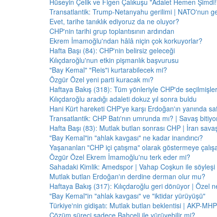
Hüseyin Çelik ve Figen Çalıkuşu "Adalet Hemen Şimdi!" 
Transatlantik: Trump-Netanyahu gerilimi | NATO'nun g
Evet, tarihe tanıklık ediyoruz da ne oluyor?
CHP'nin tarihi grup toplantısının ardından
Ekrem İmamoğlu'ndan hâlâ niçin çok korkuyorlar?
Hafta Başı (84): CHP'nin belirsiz geleceği
Kılıçdaroğlu'nun etkin pişmanlık başvurusu
"Bay Kemal" "Reis"i kurtarabilecek mi?
Özgür Özel yeni parti kuracak mı?
Haftaya Bakış (318): Tüm yönleriyle CHP'de seçilmişle
Kılıçdaroğlu aradığı adaleti dokuz yıl sonra buldu
Hani Kürt hareketi CHP'ye karşı Erdoğan'ın yanında saf
Transatlantik: CHP Batı'nın umrunda mı? | Savaş bitiy
Hafta Başı (83): Mutlak butlan sonrası CHP | İran savaş
"Bay Kemal"in "ahlak kavgası" ne kadar inandırıcı?
Yaşananları "CHP içi çatışma" olarak göstermeye çalış
Özgür Özel Ekrem İmamoğlu'nu terk eder mi?
Sahadaki Kimlik: Amedspor | Vahap Coşkun ile söyleşi
Mutlak butlan Erdoğan'ın derdine derman olur mu?
Haftaya Bakış (317): Kılıçdaroğlu geri dönüyor | Özel 
"Bay Kemal"in "ahlak kavgası" ve "iktidar yürüyüşü"
Türkiye'nin gidişatı: Mutlak butlan beklentisi | AKP-MHP
Çözüm süreci sadece Bahçeli ile yürüyebilir mi?