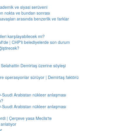
kademik ve siyasi serüveni
en nokta ve bundan sonrası
savaşları arasında benzerlik ve farklar
leri karşılayabilecek mi?
'de | CHP'li belediyelerde son durum
ğiştirecek?
 Selahattin Demirtaş üzerine söyleşi
re operasyonlar sürüyor | Demirtaş faktörü
BD-Suudi Arabistan nükleer anlaşması
ı?
BD-Suudi Arabistan nükleer anlaşması
verdi | Çerçeve yasa Meclis'te
anlatıyor
or