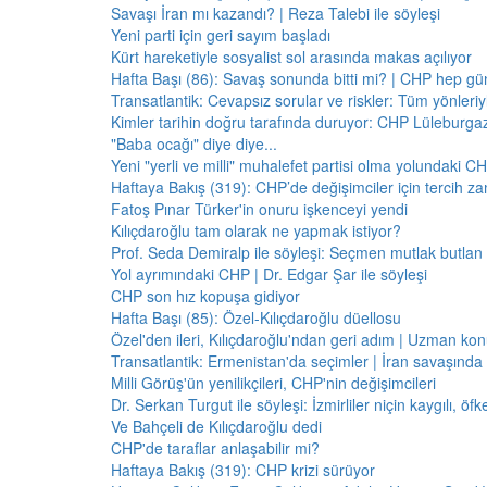
Savaşı İran mı kazandı? | Reza Talebi ile söyleşi
Yeni parti için geri sayım başladı
Kürt hareketiyle sosyalist sol arasında makas açılıyor
Hafta Başı (86): Savaş sonunda bitti mi? | CHP hep 
Transatlantik: Cevapsız sorular ve riskler: Tüm yönler
Kimler tarihin doğru tarafında duruyor: CHP Lüleburga
"Baba ocağı" diye diye...
Yeni "yerli ve milli" muhalefet partisi olma yolundaki C
Haftaya Bakış (319): CHP’de değişimciler için tercih z
Fatoş Pınar Türker'in onuru işkenceyi yendi
Kılıçdaroğlu tam olarak ne yapmak istiyor?
Prof. Seda Demiralp ile söyleşi: Seçmen mutlak butla
Yol ayrımındaki CHP | Dr. Edgar Şar ile söyleşi
CHP son hız kopuşa gidiyor
Hafta Başı (85): Özel-Kılıçdaroğlu düellosu
Özel'den ileri, Kılıçdaroğlu'ndan geri adım | Uzman konu
Transatlantik: Ermenistan'da seçimler | İran savaşınd
Milli Görüş'ün yenilikçileri, CHP'nin değişimcileri
Dr. Serkan Turgut ile söyleşi: İzmirliler niçin kaygılı, ö
Ve Bahçeli de Kılıçdaroğlu dedi
CHP'de taraflar anlaşabilir mi?
Haftaya Bakış (319): CHP krizi sürüyor