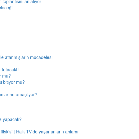
toplantısını anlatıyor
eleceği
rle atanmışların mücadelesi
 tutacaktı!
or mu?
ı bitiyor mu?
anlar ne amaçlıyor?
ne yapacak?
 ilişkisi | Halk TV'de yaşananların anlamı