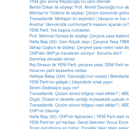
1034 gün sonra Kılıçdaroğlu’nu canlı izlemek
Behlül Özkan ile söyleşi: Prof. Ahmet Davutoğlu'nun a
Mümtaz'er Türköne ile söyleşi: Çözüm sürecinde gelin
Transatlantik: Michigan ön seçimleri | Ukrayna ve İran 
Anahtar "demokratik cumhuriyet"in kapısını açacak mı?
YENİ Parti: Tek başına muhalefet
Prof. Mehmet Gürses ile söyleşi: Çerçeve yasa beklenti
Hafta Başı (93): Cem Küçük olayı | Çerçeve Yasa TBMM
Vahap Coşkun ile söyleşi: Çerçeve yasa neleri nasıl de
CHP'den AKP'ye transferler sürüyor: Sorumlu kim?
Demirtaş olmadan olmaz
Roj Girasun ile YENİ Parti, çerçeve yasa, DEM Parti ve
Hoca'nın parti siyasetine vedası
Haftaya Bakış (326): Davutoğlu'nun vedası | Belediyele
YENİ Parti'nin gidişatı | İzleyicilerle ortak yayın
Sinem Dedetaş'ın suçu ne?
Transatlantik: Çözüm süreci bölgeyi nasıl etkiler? | A
Örgüt, Öcalan'ın devletle vardığı mutabakata uyacak m
Transatlantik: Çözüm süreci bölgeyi nasıl etkiler? | A
CHP'nin tükenişi
Hafta Başı (92): CHP'nin figüranları | YENİ Parti start 
YENİ Parti'nin yol haritası: Genel Sekreter Yunus Emre 
Süreç karşıtlarına acı haber: Engeller teker teker aşılıy