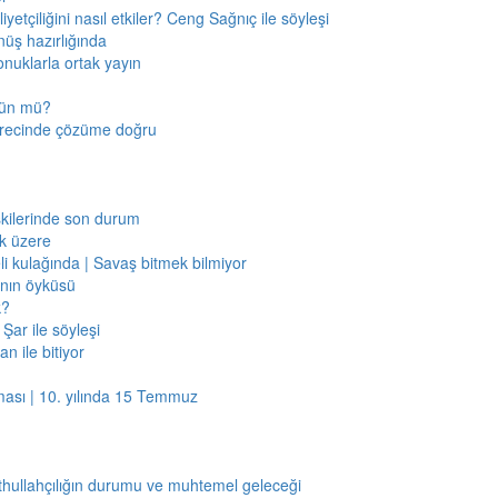
etçiliğini nasıl etkiler? Ceng Sağnıç ile söyleşi
nüş hazırlığında
onuklarla ortak yayın
mkün mü?
sürecinde çözüme doğru
işkilerinde son durum
ak üzere
li kulağında | Savaş bitmek bilmiyor
jının öyküsü
k?
Şar ile söyleşi
n ile bitiyor
ması | 10. yılında 15 Temmuz
thullahçılığın durumu ve muhtemel geleceği