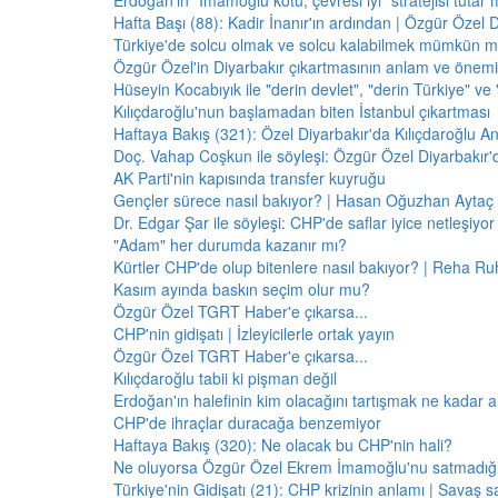
Erdoğan'ın "İmamoğlu kötü, çevresi iyi" stratejisi tutar 
Hafta Başı (88): Kadir İnanır'ın ardından | Özgür Özel 
Türkiye'de solcu olmak ve solcu kalabilmek mümkün 
Özgür Özel'in Diyarbakır çıkartmasının anlam ve önemi
Hüseyin Kocabıyık ile "derin devlet", "derin Türkiye" ve 
Kılıçdaroğlu'nun başlamadan biten İstanbul çıkartması
Haftaya Bakış (321): Özel Diyarbakır'da Kılıçdaroğlu A
Doç. Vahap Coşkun ile söyleşi: Özgür Özel Diyarbakır
AK Parti'nin kapısında transfer kuyruğu
Gençler sürece nasıl bakıyor? | Hasan Oğuzhan Aytaç 
Dr. Edgar Şar ile söyleşi: CHP'de saflar iyice netleşiyor
"Adam" her durumda kazanır mı?
Kürtler CHP'de olup bitenlere nasıl bakıyor? | Reha Ruh
Kasım ayında baskın seçim olur mu?
Özgür Özel TGRT Haber'e çıkarsa...
CHP'nin gidişatı | İzleyicilerle ortak yayın
Özgür Özel TGRT Haber'e çıkarsa...
Kılıçdaroğlu tabii ki pişman değil
Erdoğan'ın halefinin kim olacağını tartışmak ne kadar a
CHP'de ihraçlar duracağa benzemiyor
Haftaya Bakış (320): Ne olacak bu CHP'nin hali?
Ne oluyorsa Özgür Özel Ekrem İmamoğlu'nu satmadığı 
Türkiye'nin Gidişatı (21): CHP krizinin anlamı | Savaş s