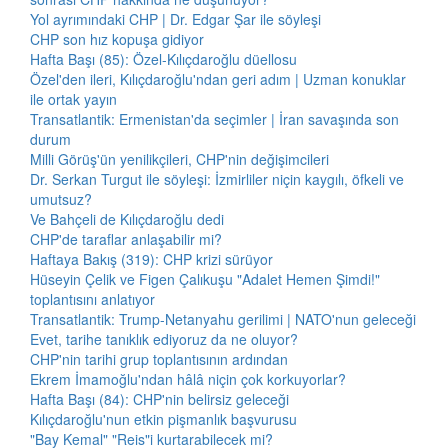
Yol ayrımındaki CHP | Dr. Edgar Şar ile söyleşi
CHP son hız kopuşa gidiyor
Hafta Başı (85): Özel-Kılıçdaroğlu düellosu
Özel'den ileri, Kılıçdaroğlu'ndan geri adım | Uzman konuklar
ile ortak yayın
Transatlantik: Ermenistan'da seçimler | İran savaşında son
durum
Milli Görüş'ün yenilikçileri, CHP'nin değişimcileri
Dr. Serkan Turgut ile söyleşi: İzmirliler niçin kaygılı, öfkeli ve
umutsuz?
Ve Bahçeli de Kılıçdaroğlu dedi
CHP'de taraflar anlaşabilir mi?
Haftaya Bakış (319): CHP krizi sürüyor
Hüseyin Çelik ve Figen Çalıkuşu "Adalet Hemen Şimdi!"
toplantısını anlatıyor
Transatlantik: Trump-Netanyahu gerilimi | NATO'nun geleceği
Evet, tarihe tanıklık ediyoruz da ne oluyor?
CHP'nin tarihi grup toplantısının ardından
Ekrem İmamoğlu'ndan hâlâ niçin çok korkuyorlar?
Hafta Başı (84): CHP'nin belirsiz geleceği
Kılıçdaroğlu'nun etkin pişmanlık başvurusu
"Bay Kemal" "Reis"i kurtarabilecek mi?