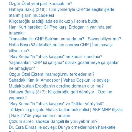
Özgür Özel yeni parti kuracak mı?
Haftaya Bakış (318): Tüm yönleriyle CHP'de seçilmişlerle
atanmışların mücadelesi
Kılıçdaroğlu aradığı adaleti dokuz yıl sonra buldu
Hani Kürt hareketi CHP'ye karşı Erdoğan'ın yanında saf
tutacaktı!
Transatlantik: CHP Batı'nın umrunda mı? | Savaş bitiyor mu?
Hafta Başı (83): Mutlak butlan sonrası CHP | İran savaşı
bitiyor mu?
"Bay Kemal"in "ahlak kavgası" ne kadar inandırıcı?
Yaşananları "CHP içi çatışma" olarak göstermeye çalışanlar
ne amaçlıyor?
Özgür Özel Ekrem İmamoğlu'nu terk eder mi?
Sahadaki Kimlik: Amedspor | Vahap Coşkun ile söyleşi
Mutlak butlan Erdoğan'ın derdine derman olur mu?
Haftaya Bakış (317): Kılıçdaroğlu geri dönüyor | Özel ne
yapacak?
"Bay Kemal"in "ahlak kavgası" ve "iktidar yürüyüşü"
Türkiye'nin gidişatı: Mutlak butlan beklentisi | AKP-MHP ilişkisi
| Halk TV'de yaşananların anlamı
Çözüm süreci sadece Bahçeli ile yürüyebilir mi?
Dr. Esra Elmas ile söyleşi: Dünya örneklerinden hareketle