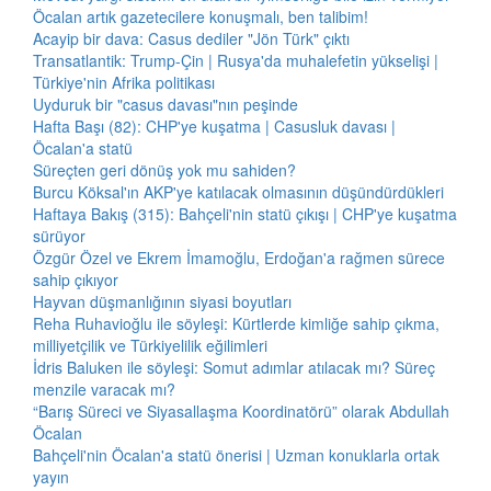
Öcalan artık gazetecilere konuşmalı, ben talibim!
Acayip bir dava: Casus dediler "Jön Türk" çıktı
Transatlantik: Trump-Çin | Rusya'da muhalefetin yükselişi |
Türkiye'nin Afrika politikası
Uyduruk bir "casus davası"nın peşinde
Hafta Başı (82): CHP'ye kuşatma | Casusluk davası |
Öcalan'a statü
Süreçten geri dönüş yok mu sahiden?
Burcu Köksal'ın AKP'ye katılacak olmasının düşündürdükleri
Haftaya Bakış (315): Bahçeli'nin statü çıkışı | CHP'ye kuşatma
sürüyor
Özgür Özel ve Ekrem İmamoğlu, Erdoğan'a rağmen sürece
sahip çıkıyor
Hayvan düşmanlığının siyasi boyutları
Reha Ruhavioğlu ile söyleşi: Kürtlerde kimliğe sahip çıkma,
milliyetçilik ve Türkiyelilik eğilimleri
İdris Baluken ile söyleşi: Somut adımlar atılacak mı? Süreç
menzile varacak mı?
“Barış Süreci ve Siyasallaşma Koordinatörü” olarak Abdullah
Öcalan
Bahçeli'nin Öcalan'a statü önerisi | Uzman konuklarla ortak
yayın