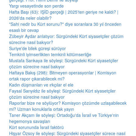
Yargı vesayetinde son perde
Hafta Başı (63): IŞİD gerçeği | 2025'ten geriye ne kaldı? |
2026'da neler olabilir?
"Sahi nedir bu Kürt sorunu?" diye soranlara 30 yıl önceden
esaslı bir cevap
Zübeyir Aydar anlatıyor: Sürgündeki Kürt siyasetçiler çözüm
sürecine nasıl bakıyor?
Suriye'de bilek güreşi sürüyor
Temkinli iyimserlikten temkinli kötümserliğe
Mustafa Sarıkaya ile söyleşi: Sürgündeki Kürt siyasetçiler
çözüm sürecine nasıl bakıyor
Haftaya Bakış (298): Bitmeyen operasyonlar | Komisyon
ortak rapor çıkarabilecek mi?
Kadın düşmanları ve ırkçılar el ele
Faysal Sarıyıldız ile söyleşi: Sürgündeki Kürt siyasetçiler
çözüm sürecine nasıl bakıyor
Raporlar bize ne söylüyor? Komisyon çözümde uzlaşabilecek
mi? Uzman konuklarla ortak yayın
Taner Akçam ile söyleşi: Ortadoğu'da İsrail ve Türkiye'nin
hegemonya savaşları
Kürt sorununda İsrail faktörü
Hişyar Özsoy ile söyleşi: Sürgündeki siyasetçiler sürece nasıl