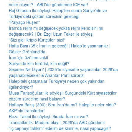
neler oluyor? | ABD'de gündemde ICE var!
Roj Girasun ile söyleşi: Halep'ten sonra Suriye'nin ve
Türkiye'deki çözüm sürecinin geleceği
"Palyaço Ruşen"
İran'da rejim mi değişecek yoksa rejim kendisini mi
değiştirecek? | Dr. Ezgi Uzun Teker ile söyleşi
"Sizi gidi 'kripto Kürtçüler' sizi!"
Hafta Başı (65): İran'ın geleceği | Halep'te yaşananlar |
Gözler Grönland'da
İran için üzülme vakti
Suriye'de kim terörist, kim değil?
Seçmen Ne Diyor? | 2025'te siyasette yaşananlar, 2026'da
yaşanabilecekler & Anahtar Parti sürprizi
Halep'teki çatışmalar Türkiye'yi neden çok yakından
ilgilendiriyor?
Musa Farisoğulları ile söyleşi: Sürgündeki Kürt siyasetçiler
çözüm sürecine nasıl bakıyor?
Haftaya Bakış (300): Sıra İran'da mı? Halep'te neler oldu?
AKP'nin transferleri
Reza Talebi ile söyleşi: Sırada İran mı var?
Transatlantik: Maduro olayı | 2026'da ABD gündemi
"İç cepheyi tahkim" edelim de kiminle, nasıl yapacağız?