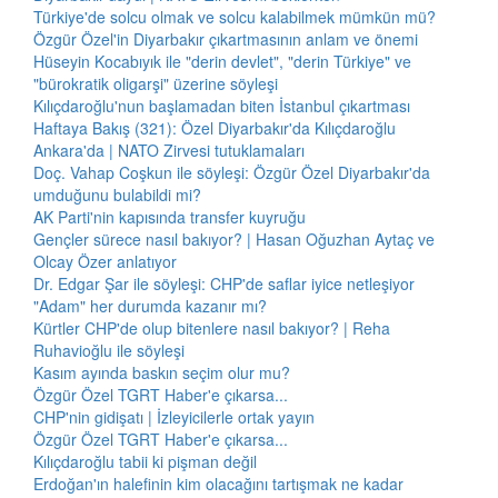
Türkiye'de solcu olmak ve solcu kalabilmek mümkün mü?
Özgür Özel'in Diyarbakır çıkartmasının anlam ve önemi
Hüseyin Kocabıyık ile "derin devlet", "derin Türkiye" ve
"bürokratik oligarşi" üzerine söyleşi
Kılıçdaroğlu'nun başlamadan biten İstanbul çıkartması
Haftaya Bakış (321): Özel Diyarbakır'da Kılıçdaroğlu
Ankara'da | NATO Zirvesi tutuklamaları
Doç. Vahap Coşkun ile söyleşi: Özgür Özel Diyarbakır'da
umduğunu bulabildi mi?
AK Parti'nin kapısında transfer kuyruğu
Gençler sürece nasıl bakıyor? | Hasan Oğuzhan Aytaç ve
Olcay Özer anlatıyor
Dr. Edgar Şar ile söyleşi: CHP'de saflar iyice netleşiyor
"Adam" her durumda kazanır mı?
Kürtler CHP'de olup bitenlere nasıl bakıyor? | Reha
Ruhavioğlu ile söyleşi
Kasım ayında baskın seçim olur mu?
Özgür Özel TGRT Haber'e çıkarsa...
CHP'nin gidişatı | İzleyicilerle ortak yayın
Özgür Özel TGRT Haber'e çıkarsa...
Kılıçdaroğlu tabii ki pişman değil
Erdoğan'ın halefinin kim olacağını tartışmak ne kadar