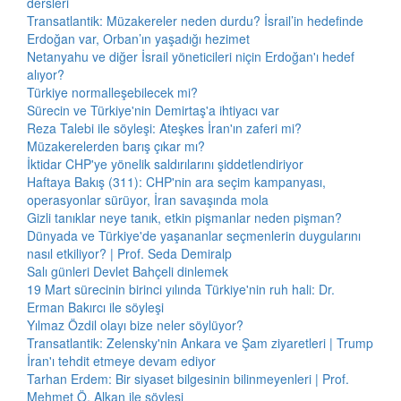
dersleri
Transatlantik: Müzakereler neden durdu? İsrail’in hedefinde
Erdoğan var, Orban’ın yaşadığı hezimet
Netanyahu ve diğer İsrail yöneticileri niçin Erdoğan'ı hedef
alıyor?
Türkiye normalleşebilecek mi?
Sürecin ve Türkiye'nin Demirtaş'a ihtiyacı var
Reza Talebi ile söyleşi: Ateşkes İran'ın zaferi mi?
Müzakerelerden barış çıkar mı?
İktidar CHP'ye yönelik saldırılarını şiddetlendiriyor
Haftaya Bakış (311): CHP'nin ara seçim kampanyası,
operasyonlar sürüyor, İran savaşında mola
Gizli tanıklar neye tanık, etkin pişmanlar neden pişman?
Dünyada ve Türkiye'de yaşananlar seçmenlerin duygularını
nasıl etkiliyor? | Prof. Seda Demiralp
Salı günleri Devlet Bahçeli dinlemek
19 Mart sürecinin birinci yılında Türkiye'nin ruh hali: Dr.
Erman Bakırcı ile söyleşi
Yılmaz Özdil olayı bize neler söylüyor?
Transatlantik: Zelensky'nin Ankara ve Şam ziyaretleri | Trump
İran'ı tehdit etmeye devam ediyor
Tarhan Erdem: Bir siyaset bilgesinin bilinmeyenleri | Prof.
Mehmet Ö. Alkan ile söyleşi