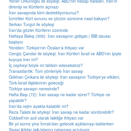
Yener Orkunoğlu ile söyleşi: ABD'nin hesap hataları, İran'ın
direnişi ve Kürtlerin açmazı
İran savaşında kimi destekliyorsunuz?
İzmirliler Kürt sorunu ve çözüm sürecine nasıl bakıyor?
Serkan Turgut ile söyleşi
İran'da gözler Kürtlerin üzerinde
Haftaya Bakış (306): İran savaşının gidişatı | İBB davası
başlıyor
Yeniden: Türkiye'nin Öcalan'a ihtiyacı var
Cengiz Çandar ile söyleşi: İran Kürtleri İsrail ve ABD'nin ipiyle
kuyuya iner mi?
İç cepheyi böyle mi tahkim edeceksiniz?
Transatlantik: Tüm yönleriyle İran savaşı
Gökhan Çınkara ile söyleşi: İran savaşının Türkiye'ye etkileri,
Türk-İsrail ilişkilerinin geleceği
Türkiye savaşın neresinde?
Hafta Başı (72): İran savaşı ne kadar sürer? Türkiye ne
yapabilir?
İran'da rejim ayakta kalabilir mi?
Reza Talebi ile söyleşi: İran savaşı ne kadar sürdürebilir?
Cübbeli'nin acil olarak laikliğe ihtiyacı var
Bir yıl sonra yine İmralı'dan gelecek açıklamayı beklerken
Siyasi iktidar laik-islamcı çatışması arzuluyor