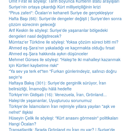
Ümit Fırat ile söyleşi: Tarih boyunca Kürtlerin statü arayışları
Suriye'nin ortaya çıkardığı Kürt milliyetçiliğinin krizi
"Pirus zaferi": Öcalan'ın kehaneti Suriye de gerçekleşiyor
Hafta Başı (66): Suriye'de dengeler değişti | Suriye'den sonra
çözüm sürecinin geleceği
Arif Keskin ile söyleşi: Suriye'de yaşananlar bölgedeki
dengeleri nasıl değiştirecek?
Mümtaz'er Türköne ile söyleşi: Yoksa çözüm süreci bitti mi?
Ahmed eş-Şara'nın yakaladığı ve kaçırmakta olduğu fırsat
Ahmed eş-Şara hakkında aykırı düşünceler
Mehmet Gürses ile söyleşi: "Halep'te iki mahalleyi kazanmak
için Kürtleri kaybetme riski"
"Ya sev ya terk et"ten "Furkan günlerindeyiz, safınızı doğru
seçin"e
Haftaya Bakış (301): Suriye'de gerginlik sürüyor, İran
belirsizliği, İmamoğlu hâlâ hedefte
Türkiye'nin Gidişatı (16): Venezuela, İran, Grönland...
Halep'de yaşananlar, Uyuşturucu sorunumuz
Türkiye'de İslamcıların İran rejimiyle yıllara yayılan "aşk ve
nefret" ilişkisi
Hüseyin Çelik ile söyleşi: "Kürt anasını görmesin" politikaları
Hangi Öcalan?
Transatlantik: Sırada Grönland mı İran mı var? | Suriye'de