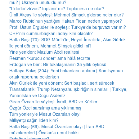
mu? | Ukrayna unutuldu mu?
"Liderler zirvesi" toplanır mı? Toplanırsa ne olur?
Ümit Akçay ile söyleşi: Mehmet Şimşek giderse neler olur?
Marco Rubio'nun yaptığını Hakan Fidan neden yapmıyor?
Prof. Üstün Ergüder ile söyleşi: Türkiye'de burjuvazi var mı?
CHP'nin cumhurbaşkanı adayı kim olacak?
Hafta Başı (70): SDG Münih’te, Heyet İmralı’da, Akın Gürlek
ile yeni dönem, Mehmet Şimşek gidici mi?
Yine yeniden: Mazlum Abdi realitesi
Resmen "kurucu önder" ama hâlâ tecritte
Erdoğan ve ben: Bir tokalaşmanın 35 yıllık öyküsü
Haftaya Bakış (304): Yeni bakanların anlamı | Komisyonun
ortak raporunu beklerken
Akın Gürlek ile yeni dönem: Sert başladı, sert sürecek
Transatlantik: Trump-Netanyahu işbirliğinin sınırları | Türkiye,
Yunanistan ve Doğu Akdeniz
Gıran Özcan ile söyleşi: İsrail, ABD ve Kürtler
Özgür Özel sarsılmış ama yıkılmamış
Tüm yönleriyle Mesut Özarslan olayı
Milliyetçi sağın lideri kim?
Hafta Başı (69): Mesut Özarslan olayı | İran-ABD
müzakereleri | Öcalan'a umut hakkı
Erdoğan İslamcı mı?