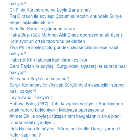
bakıyor?
CHP'nin Kürt sorunu ve Leyla Zana sınavı
Roj Girasun ile söyleşi: Çözüm sürecinin önündeki Suriye
engeli aşılabilecek mi?
Sadettin Saran'ın çiğnenen onuru
Hafta Başı (62): Mehmet Akif Ersoy operasyonu sürüyor |
Komisyonun ortak raporunu beklerken
Ziya Pir ile söyleşi: Sürgündeki siyasetçiler sürece nasıl
bakıyor?
Habertürk'ün faturası kadınlara kesiliyor
Garo Paylan ile söyleşi: Sürgündeki siyasetçiler sürece nasıl
bakıyor?
Süleyman Soylu'nun suçu ne?
Serpil Kemalbay ile söyleşi: Sürgündeki siyasetçiler sürece
nasıl bakıyor?
Leyla Zana Türkiye'dir
Haftaya Bakış (297): Taht kavgaları sürüyor | Komisyonun
ortak raporu bekleniyor | Medyaya operasyonlar
Ahmet Şık ile söyleşi: Kızışan taht kavgalarının arka planı
Dindar nesil diye diye...
İdris Baluken ile söyleşi: Süreç beklentileri karşılıyor mu?
Neler yapılmalı?