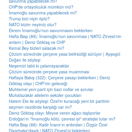
savunma yapabilecek mi?
CHP'de ortayolculuk mümkün mü?
İmamoğlu savunma yapabilecek mi?
Trump bizi niçin öptü?
NATO bizim neyimiz olur?
Ekrem İmamoğlu'nun savunmasını beklerken
Hafta Başı (89): İmamoğlu'nun savunması | NATO Zirvesi'nin
anlamı | Deniz Göktaş ve CHP
Kemal Bey bizleri salacak mı?
Çözüm sürecinde çerçeve yasa belirsizliği sürüyor | Ayşegül
Doğan ile söyleşi
Neşemizi tabii ki çalamayacaklar
Çözüm sürecinde çerçeve yasa muamması
Haftaya Bakış (322): Çerçeve yasayı beklerken | Deniz
Göktaş olayı | CHP'nin geleceği
Muhtemel yeni parti için bazı notlar ve sorular
Muhafazakâr ailelerin seküler çocukları
Hatem Ete ile söyleşi: Özel'in kuracağı yeni bir partinin
seçmen nezdinde karşılığı var mı?
Deniz Göktaş olayı: Meyve veren ağacı taşlıyorlar
Erdoğan'ın "İmamoğlu kötü, çevresi iyi" stratejisi tutar mı?
Hafta Başı (88): Kadir İnanır'ın ardından | Özgür Özel
Diyarbakır'daydı | NATO Zirvesi'ni beklerken