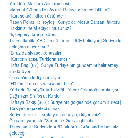
Yeniden: Mazlum Abdi realitesi
Mehmet Gürses ile söyleşi: Rojava efsanesi bitti mi?
“Kürt sokağı” diken üstünde
Rasan Remzi ile söyleşi: Suriye'de Mesut Barzani faktörü
Hakkınızı helal ediyor musunuz?
"İç cepheyi tahrip" süreci
Transatlantik: ABD’nin gündemini ICE belirliyor | Suriye’de
anlaşma oluyor mu?
"Biraz da siyaset konuşalım!"
"Kürtlerin acısı, Türklerin zaferi"
Hafta Başı (67): Suriye Türkiye'nin gündemini belirlemeyi
sürdürüyor
Öcalan'ın liderliği sarsılıyor
"Hüzün ki en çok yakışandır bize"
Kürtlerin üç büyük talihsizliği | Yener Orkunoğlu anlatıyor
Çağımızın Sisifos’u: Kürtler
Haftaya Bakış (302): Suriye'nin gölgesinde çözüm süreci |
Türkiye'de gazeteci olmak
Suriye dersleri: "Krala yaslanmayın, düşersiniz"
Öcalan uyarmıştı: "Sonumuz Gazze gibi olur"
Transtlantik: Suriye'de ABD faktörü | Grönland'ın belirsiz
geleceği