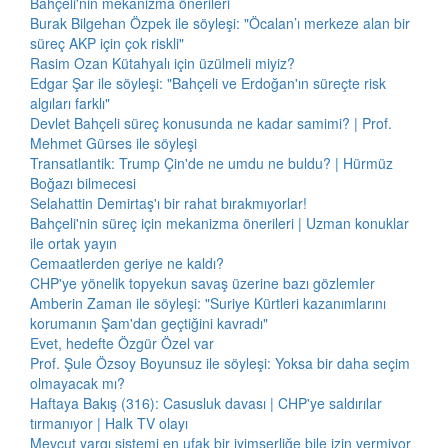
Bahçeli'nin mekanizma önerileri
Burak Bilgehan Özpek ile söyleşi: "Öcalan’ı merkeze alan bir
süreç AKP için çok riskli"
Rasim Ozan Kütahyalı için üzülmeli miyiz?
Edgar Şar ile söyleşi: "Bahçeli ve Erdoğan'ın süreçte risk
algıları farklı"
Devlet Bahçeli süreç konusunda ne kadar samimi? | Prof.
Mehmet Gürses ile söyleşi
Transatlantik: Trump Çin'de ne umdu ne buldu? | Hürmüz
Boğazı bilmecesi
Selahattin Demirtaş'ı bir rahat bırakmıyorlar!
Bahçeli'nin süreç için mekanizma önerileri | Uzman konuklar
ile ortak yayın
Cemaatlerden geriye ne kaldı?
CHP'ye yönelik topyekun savaş üzerine bazı gözlemler
Amberin Zaman ile söyleşi: "Suriye Kürtleri kazanımlarını
korumanın Şam'dan geçtiğini kavradı"
Evet, hedefte Özgür Özel var
Prof. Şule Özsoy Boyunsuz ile söyleşi: Yoksa bir daha seçim
olmayacak mı?
Haftaya Bakış (316): Casusluk davası | CHP'ye saldırılar
tırmanıyor | Halk TV olayı
Mevcut yargı sistemi en ufak bir iyimserliğe bile izin vermiyor