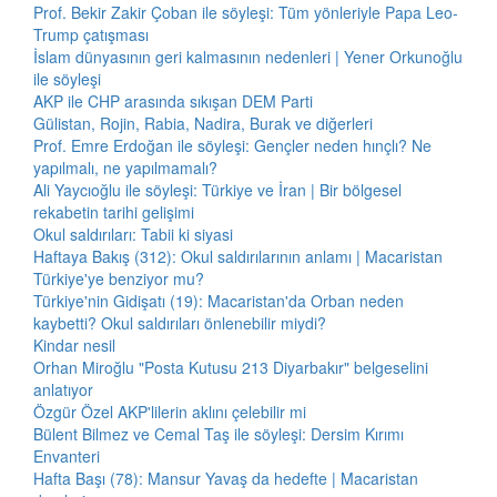
Prof. Bekir Zakir Çoban ile söyleşi: Tüm yönleriyle Papa Leo-
Trump çatışması
İslam dünyasının geri kalmasının nedenleri | Yener Orkunoğlu
ile söyleşi
AKP ile CHP arasında sıkışan DEM Parti
Gülistan, Rojin, Rabia, Nadira, Burak ve diğerleri
Prof. Emre Erdoğan ile söyleşi: Gençler neden hınçlı? Ne
yapılmalı, ne yapılmamalı?
Ali Yaycıoğlu ile söyleşi: Türkiye ve İran | Bir bölgesel
rekabetin tarihi gelişimi
Okul saldırıları: Tabii ki siyasi
Haftaya Bakış (312): Okul saldırılarının anlamı | Macaristan
Türkiye'ye benziyor mu?
Türkiye'nin Gidişatı (19): Macaristan'da Orban neden
kaybetti? Okul saldırıları önlenebilir miydi?
Kindar nesil
Orhan Miroğlu "Posta Kutusu 213 Diyarbakır" belgeselini
anlatıyor
Özgür Özel AKP'lilerin aklını çelebilir mi
Bülent Bilmez ve Cemal Taş ile söyleşi: Dersim Kırımı
Envanteri
Hafta Başı (78): Mansur Yavaş da hedefte | Macaristan