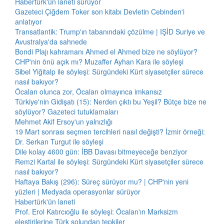
Habertürk'ün laneti sürüyor
Gazeteci Çiğdem Toker son kitabı Devletin Cebinden'i
anlatıyor
Transatlantik: Trump'ın tabanındaki çözülme | IŞİD Suriye ve
Avustralya'da sahnede
Bondi Plajı kahramanı Ahmed el Ahmed bize ne söylüyor?
CHP'nin önü açık mı? Muzaffer Ayhan Kara ile söyleşi
Sibel Yiğitalp ile söyleşi: Sürgündeki Kürt siyasetçiler sürece
nasıl bakıyor?
Öcalan olunca zor, Öcalan olmayınca imkansız
Türkiye'nin Gidişatı (15): Nerden çıktı bu Yeşil? Bütçe bize ne
söylüyor? Gazeteci tutuklamaları
Mehmet Akif Ersoy'un yalnızlığı
19 Mart sonrası seçmen tercihleri nasıl değişti? İzmir örneği:
Dr. Serkan Turgut ile söyleşi
Dile kolay 4600 gün: İBB Davası bitmeyeceğe benziyor
Remzi Kartal ile söyleşi: Sürgündeki Kürt siyasetçiler sürece
nasıl bakıyor?
Haftaya Bakış (296): Süreç sürüyor mu? | CHP'nin yeni
yüzleri | Medyada operasyonlar sürüyor
Habertürk'ün laneti
Prof. Erol Katırcıoğlu ile söyleşi: Öcalan'ın Marksizm
eleştirilerine Türk solundan tepkiler