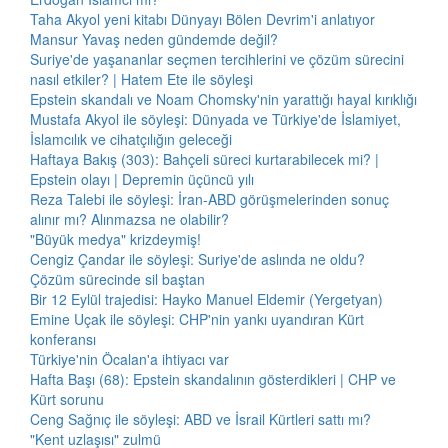
Taha Akyol yeni kitabı Dünyayı Bölen Devrim'i anlatıyor
Mansur Yavaş neden gündemde değil?
Suriye'de yaşananlar seçmen tercihlerini ve çözüm sürecini
nasıl etkiler? | Hatem Ete ile söyleşi
Epstein skandalı ve Noam Chomsky'nin yarattığı hayal kırıklığı
Mustafa Akyol ile söyleşi: Dünyada ve Türkiye'de İslamiyet,
İslamcılık ve cihatçılığın geleceği
Haftaya Bakış (303): Bahçeli süreci kurtarabilecek mi? |
Epstein olayı | Depremin üçüncü yılı
Reza Talebi ile söyleşi: İran-ABD görüşmelerinden sonuç
alınır mı? Alınmazsa ne olabilir?
"Büyük medya" krizdeymiş!
Cengiz Çandar ile söyleşi: Suriye'de aslında ne oldu?
Çözüm sürecinde sil baştan
Bir 12 Eylül trajedisi: Hayko Manuel Eldemir (Yergetyan)
Emine Uçak ile söyleşi: CHP'nin yankı uyandıran Kürt
konferansı
Türkiye'nin Öcalan'a ihtiyacı var
Hafta Başı (68): Epstein skandalının gösterdikleri | CHP ve
Kürt sorunu
Ceng Sağnıç ile söyleşi: ABD ve İsrail Kürtleri sattı mı?
"Kent uzlaşısı" zulmü