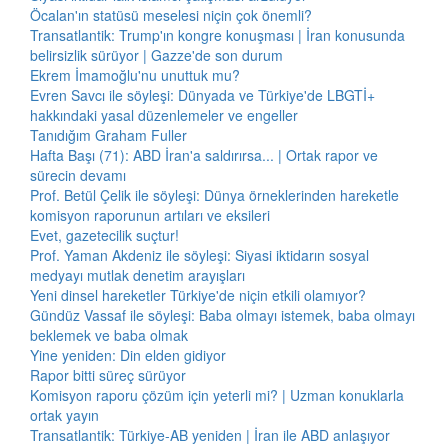
Öcalan'ın statüsü meselesi niçin çok önemli?
Transatlantik: Trump'ın kongre konuşması | İran konusunda
belirsizlik sürüyor | Gazze'de son durum
Ekrem İmamoğlu'nu unuttuk mu?
Evren Savcı ile söyleşi: Dünyada ve Türkiye'de LBGTİ+
hakkındaki yasal düzenlemeler ve engeller
Tanıdığım Graham Fuller
Hafta Başı (71): ABD İran'a saldırırsa... | Ortak rapor ve
sürecin devamı
Prof. Betül Çelik ile söyleşi: Dünya örneklerinden hareketle
komisyon raporunun artıları ve eksileri
Evet, gazetecilik suçtur!
Prof. Yaman Akdeniz ile söyleşi: Siyasi iktidarın sosyal
medyayı mutlak denetim arayışları
Yeni dinsel hareketler Türkiye'de niçin etkili olamıyor?
Gündüz Vassaf ile söyleşi: Baba olmayı istemek, baba olmayı
beklemek ve baba olmak
Yine yeniden: Din elden gidiyor
Rapor bitti süreç sürüyor
Komisyon raporu çözüm için yeterli mi? | Uzman konuklarla
ortak yayın
Transatlantik: Türkiye-AB yeniden | İran ile ABD anlaşıyor