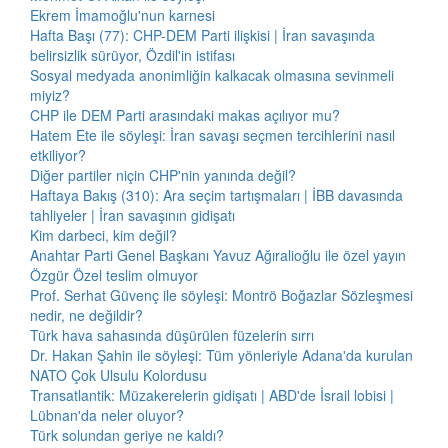
Ekrem İmamoğlu'nun karnesi
Hafta Başı (77): CHP-DEM Parti ilişkisi | İran savaşında
belirsizlik sürüyor, Özdil'in istifası
Sosyal medyada anonimliğin kalkacak olmasına sevinmeli
miyiz?
CHP ile DEM Parti arasındaki makas açılıyor mu?
Hatem Ete ile söyleşi: İran savaşı seçmen tercihlerini nasıl
etkiliyor?
Diğer partiler niçin CHP'nin yanında değil?
Haftaya Bakış (310): Ara seçim tartışmaları | İBB davasında
tahliyeler | İran savaşının gidişatı
Kim darbeci, kim değil?
Anahtar Parti Genel Başkanı Yavuz Ağıralioğlu ile özel yayın
Özgür Özel teslim olmuyor
Prof. Serhat Güvenç ile söyleşi: Montrö Boğazlar Sözleşmesi
nedir, ne değildir?
Türk hava sahasında düşürülen füzelerin sırrı
Dr. Hakan Şahin ile söyleşi: Tüm yönleriyle Adana'da kurulan
NATO Çok Ulsulu Kolordusu
Transatlantik: Müzakerelerin gidişatı | ABD'de İsrail lobisi |
Lübnan'da neler oluyor?
Türk solundan geriye ne kaldı?