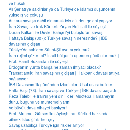
ve hukuk
Ali Şeriati'ye saldırılar ya da Türkiye'de İslamcı düşüncenin
yükseliş ve çöküşü
Ankara savaşa dahil olmamak için elinden geleni yapıyor
İran Savaşı ve Irak Kürtleri: Zıryan Rojhılati ile söyleşi
Duran Kalkan ile Devlet Bahçeli'yi buluşturan savaş
Haftaya Bakış (307): Türkiye savaşın neresinde? | İBB
davasının gidişatı
Türkiye'de sahiden Sünni-Şii ayrımı yok mu?
İran rejimi çöker mi? İsrail bölgenin egemen gücü olur mu? |
Prof. Hamit Bozarslan ile söyleşi
Erdoğan'ın yurtta barışa ne zaman ihtiyacı olacak?
Transatlantik: İran savaşının gidişatı | Halkbank davası tatlıya
bağlanıyor
İBB Davasının ilk gününden izlenimler: Usul esası belirler
Hafta Başı (73): İran savaşı ve Türkiye | İBB davası başladı
Reza Talebi ile İran'ın yeni dini lideri Mücteba Hamaney'in
dünü, bugünü ve muhtemel yarını
Ve büyük dava nihayet başlıyor!
Prof. Mehmet Gürses ile söyleşi: İran Kürtleri hakkında
bilmek istediğiniz her şey
Savaş uzadıkça Türkiye için riskler artıyor