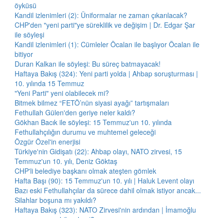
öyküsü
Kandil izlenimleri (2): Üniformalar ne zaman çıkarılacak?
CHP'den "yeni parti"ye süreklilik ve değişim | Dr. Edgar Şar
ile söyleşi
Kandil izlenimleri (1): Cümleler Öcalan ile başlıyor Öcalan ile
bitiyor
Duran Kalkan ile söyleşi: Bu süreç batmayacak!
Haftaya Bakış (324): Yeni parti yolda | Ahbap soruşturması |
10. yılında 15 Temmuz
"Yeni Parti" yeni olabilecek mi?
Bitmek bilmez “FETÖ’nün siyasi ayağı” tartışmaları
Fethullah Gülen'den geriye neler kaldı?
Gökhan Bacık ile söyleşi: 15 Temmuz'un 10. yılında
Fethullahçılığın durumu ve muhtemel geleceği
Özgür Özel'in enerjisi
Türkiye'nin Gidişatı (22): Ahbap olayı, NATO zirvesi, 15
Temmuz'un 10. yılı, Deniz Göktaş
CHP'li belediye başkanı olmak ateşten gömlek
Hafta Başı (90): 15 Temmuz'un 10. yılı | Haluk Levent olayı
Bazı eski Fethullahçılar da sürece dahil olmak istiyor ancak...
Silahlar boşuna mı yakıldı?
Haftaya Bakış (323): NATO Zirvesi'nin ardından | İmamoğlu