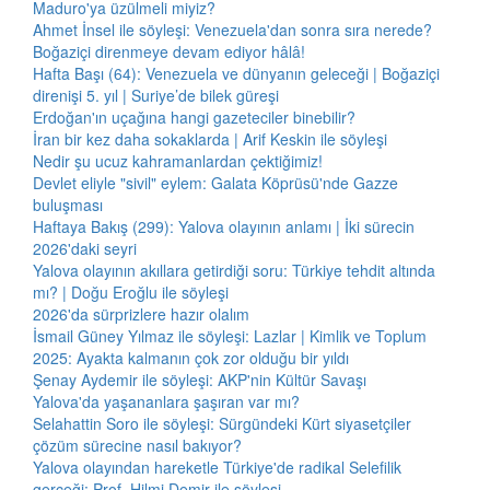
Maduro'ya üzülmeli miyiz?
Ahmet İnsel ile söyleşi: Venezuela'dan sonra sıra nerede?
Boğaziçi direnmeye devam ediyor hâlâ!
Hafta Başı (64): Venezuela ve dünyanın geleceği | Boğaziçi
direnişi 5. yıl | Suriye’de bilek güreşi
Erdoğan'ın uçağına hangi gazeteciler binebilir?
İran bir kez daha sokaklarda | Arif Keskin ile söyleşi
Nedir şu ucuz kahramanlardan çektiğimiz!
Devlet eliyle "sivil" eylem: Galata Köprüsü'nde Gazze
buluşması
Haftaya Bakış (299): Yalova olayının anlamı | İki sürecin
2026'daki seyri
Yalova olayının akıllara getirdiği soru: Türkiye tehdit altında
mı? | Doğu Eroğlu ile söyleşi
2026'da sürprizlere hazır olalım
İsmail Güney Yılmaz ile söyleşi: Lazlar | Kimlik ve Toplum
2025: Ayakta kalmanın çok zor olduğu bir yıldı
Şenay Aydemir ile söyleşi: AKP'nin Kültür Savaşı
Yalova'da yaşananlara şaşıran var mı?
Selahattin Soro ile söyleşi: Sürgündeki Kürt siyasetçiler
çözüm sürecine nasıl bakıyor?
Yalova olayından hareketle Türkiye'de radikal Selefilik
gerçeği: Prof. Hilmi Demir ile söyleşi