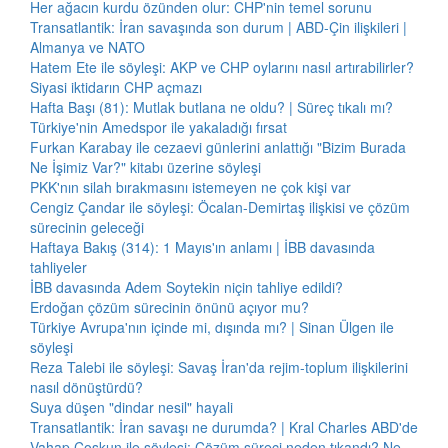
Her ağacın kurdu özünden olur: CHP'nin temel sorunu
Transatlantik: İran savaşında son durum | ABD-Çin ilişkileri |
Almanya ve NATO
Hatem Ete ile söyleşi: AKP ve CHP oylarını nasıl artırabilirler?
Siyasi iktidarın CHP açmazı
Hafta Başı (81): Mutlak butlana ne oldu? | Süreç tıkalı mı?
Türkiye'nin Amedspor ile yakaladığı fırsat
Furkan Karabay ile cezaevi günlerini anlattığı "Bizim Burada
Ne İşimiz Var?" kitabı üzerine söyleşi
PKK'nın silah bırakmasını istemeyen ne çok kişi var
Cengiz Çandar ile söyleşi: Öcalan-Demirtaş ilişkisi ve çözüm
sürecinin geleceği
Haftaya Bakış (314): 1 Mayıs'ın anlamı | İBB davasında
tahliyeler
İBB davasında Adem Soytekin niçin tahliye edildi?
Erdoğan çözüm sürecinin önünü açıyor mu?
Türkiye Avrupa'nın içinde mi, dışında mı? | Sinan Ülgen ile
söyleşi
Reza Talebi ile söyleşi: Savaş İran'da rejim-toplum ilişkilerini
nasıl dönüştürdü?
Suya düşen "dindar nesil" hayali
Transatlantik: İran savaşı ne durumda? | Kral Charles ABD'de
Vahap Coşkun ile söyleşi: Çözüm süreci neden tıkandı? Ne