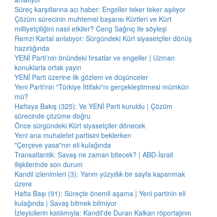
Süreç karşıtlarına acı haber: Engeller teker teker aşılıyor
Çözüm sürecinin muhtemel başarısı Kürtleri ve Kürt
milliyetçiliğini nasıl etkiler? Ceng Sağnıç ile söyleşi
Remzi Kartal anlatıyor: Sürgündeki Kürt siyasetçiler dönüş
hazırlığında
YENİ Parti’nin önündeki fırsatlar ve engeller | Uzman
konuklarla ortak yayın
YENİ Parti üzerine ilk gözlem ve düşünceler
Yeni Parti'nin "Türkiye İttifakı"nı gerçekleştirmesi mümkün
mü?
Haftaya Bakış (325): Ve YENİ Parti kuruldu | Çözüm
sürecinde çözüme doğru
Önce sürgündeki Kürt siyasetçiler dönecek
Yeni ana muhalefet partisini beklerken
"Çerçeve yasa"nın eli kulağında
Transatlantik: Savaş ne zaman bitecek? | ABD-İsrail
ilişkilerinde son durum
Kandil izlenimleri (3): Yarım yüzyıllık bir sayfa kapanmak
üzere
Hafta Başı (91): Süreçte önemli aşama | Yeni partinin eli
kulağında | Savaş bitmek bilmiyor
İzleyicilerin katılımıyla: Kandil'de Duran Kalkan röportajının