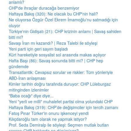
anlamlı?
CHP'de ihraçlar duracağa benzemiyor
Haftaya Bakış (320): Ne olacak bu CHP'nin hali?
Ne oluyorsa Özgür Özel Ekrem İmamoğlu'nu satmadığı için
oluyor
Türkiye'nin Gidişatı (21): CHP krizinin anlamı | Savaş sahiden
bitti mi?
Savaşı İran mı kazandı? | Reza Talebi ile söyleşi
Yeni parti için geri sayım başladı
Kürt hareketiyle sosyalist sol arasında makas açılıyor
Hafta Başı (86): Savaş sonunda bitti mi? | CHP hep
gündemde
Transatlantik: Cevapsız sorular ve riskler: Tüm yönleriyle
ABD-İran anlaşması
Kimler tarihin doğru tarafında duruyor: CHP Lüleburgaz
mitinginden izlenimler
"Baba ocağı" diye diye...
Yeni "yerli ve milli" muhalefet partisi olma yolundaki CHP
Haftaya Bakış (319): CHP’de değişimciler için tercih zamanı
Fatoş Pınar Türker'in onuru işkenceyi yendi
Kılıçdaroğlu tam olarak ne yapmak istiyor?
Prof. Seda Demiralp ile söyleşi: Seçmen mutlak butlan
sonrası CHP hakkında ne düşünüyor?