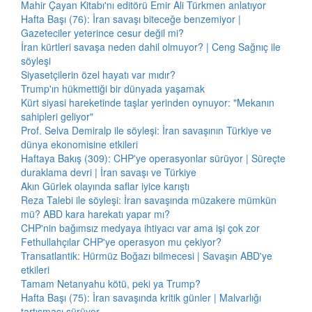
Mahir Çayan Kitabı'nı editörü Emir Ali Türkmen anlatıyor
Hafta Başı (76): İran savaşı biteceğe benzemiyor |
Gazeteciler yeterince cesur değil mi?
İran kürtleri savaşa neden dahil olmuyor? | Ceng Sağnıç ile
söyleşi
Siyasetçilerin özel hayatı var mıdır?
Trump'ın hükmettiği bir dünyada yaşamak
Kürt siyasi hareketinde taşlar yerinden oynuyor: "Mekanın
sahipleri geliyor"
Prof. Selva Demiralp ile söyleşi: İran savaşının Türkiye ve
dünya ekonomisine etkileri
Haftaya Bakış (309): CHP'ye operasyonlar sürüyor | Süreçte
duraklama devri | İran savaşı ve Türkiye
Akın Gürlek olayında saflar iyice karıştı
Reza Talebi ile söyleşi: İran savaşında müzakere mümkün
mü? ABD kara harekatı yapar mı?
CHP'nin bağımsız medyaya ihtiyacı var ama işi çok zor
Fethullahçılar CHP'ye operasyon mu çekiyor?
Transatlantik: Hürmüz Boğazı bilmecesi | Savaşın ABD'ye
etkileri
Tamam Netanyahu kötü, peki ya Trump?
Hafta Başı (75): İran savaşında kritik günler | Malvarlığı
tartışması sürüyor