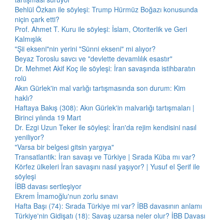
Behlül Özkan ile söyleşi: Trump Hürmüz Boğazı konusunda
niçin çark etti?
Prof. Ahmet T. Kuru ile söyleşi: İslam, Otoriterlik ve Geri
Kalmışlık
"Şii ekseni"nin yerini "Sünni ekseni" mi alıyor?
Beyaz Toroslu savcı ve "devlette devamlılık esastır"
Dr. Mehmet Akif Koç ile söyleşi: İran savaşında istihbaratın
rolü
Akın Gürlek'in mal varlığı tartışmasında son durum: Kim
haklı?
Haftaya Bakış (308): Akın Gürlek'in malvarlığı tartışmaları |
Birinci yılında 19 Mart
Dr. Ezgi Uzun Teker ile söyleşi: İran'da rejim kendisini nasıl
yeniliyor?
"Varsa bir belgesi gitsin yargıya"
Transatlantik: İran savaşı ve Türkiye | Sırada Küba mı var?
Körfez ülkeleri İran savaşını nasıl yaşıyor? | Yusuf el Şerif ile
söyleşi
İBB davası sertleşiyor
Ekrem İmamoğlu'nun zorlu sınavı
Hafta Başı (74): Sırada Türkiye mi var? İBB davasının anlamı
Türkiye'nin Gidişatı (18): Savaş uzarsa neler olur? İBB Davası