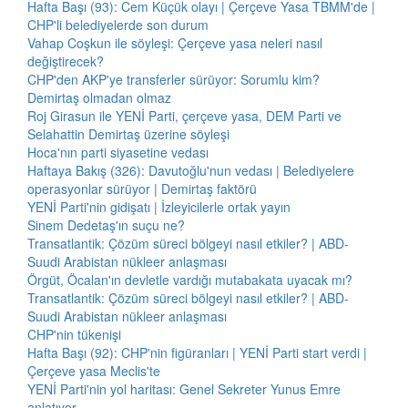
Hafta Başı (93): Cem Küçük olayı | Çerçeve Yasa TBMM'de |
CHP'li belediyelerde son durum
Vahap Coşkun ile söyleşi: Çerçeve yasa neleri nasıl
değiştirecek?
CHP'den AKP'ye transferler sürüyor: Sorumlu kim?
Demirtaş olmadan olmaz
Roj Girasun ile YENİ Parti, çerçeve yasa, DEM Parti ve
Selahattin Demirtaş üzerine söyleşi
Hoca'nın parti siyasetine vedası
Haftaya Bakış (326): Davutoğlu'nun vedası | Belediyelere
operasyonlar sürüyor | Demirtaş faktörü
YENİ Parti'nin gidişatı | İzleyicilerle ortak yayın
Sinem Dedetaş'ın suçu ne?
Transatlantik: Çözüm süreci bölgeyi nasıl etkiler? | ABD-
Suudi Arabistan nükleer anlaşması
Örgüt, Öcalan'ın devletle vardığı mutabakata uyacak mı?
Transatlantik: Çözüm süreci bölgeyi nasıl etkiler? | ABD-
Suudi Arabistan nükleer anlaşması
CHP'nin tükenişi
Hafta Başı (92): CHP'nin figüranları | YENİ Parti start verdi |
Çerçeve yasa Meclis'te
YENİ Parti'nin yol haritası: Genel Sekreter Yunus Emre
anlatıyor