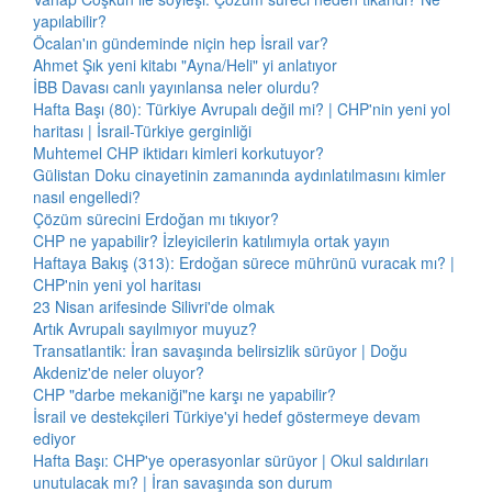
yapılabilir?
Öcalan'ın gündeminde niçin hep İsrail var?
Ahmet Şık yeni kitabı "Ayna/Heli" yi anlatıyor
İBB Davası canlı yayınlansa neler olurdu?
Hafta Başı (80): Türkiye Avrupalı değil mi? | CHP'nin yeni yol
haritası | İsrail-Türkiye gerginliği
Muhtemel CHP iktidarı kimleri korkutuyor?
Gülistan Doku cinayetinin zamanında aydınlatılmasını kimler
nasıl engelledi?
Çözüm sürecini Erdoğan mı tıkıyor?
CHP ne yapabilir? İzleyicilerin katılımıyla ortak yayın
Haftaya Bakış (313): Erdoğan sürece mührünü vuracak mı? |
CHP'nin yeni yol haritası
23 Nisan arifesinde Silivri'de olmak
Artık Avrupalı sayılmıyor muyuz?
Transatlantik: İran savaşında belirsizlik sürüyor | Doğu
Akdeniz'de neler oluyor?
CHP "darbe mekaniği"ne karşı ne yapabilir?
İsrail ve destekçileri Türkiye'yi hedef göstermeye devam
ediyor
Hafta Başı: CHP'ye operasyonlar sürüyor | Okul saldırıları
unutulacak mı? | İran savaşında son durum