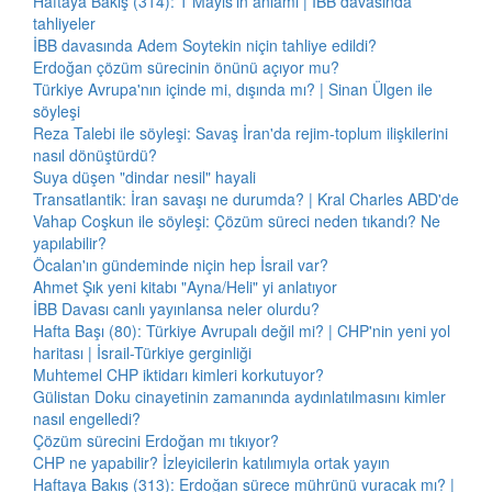
Haftaya Bakış (314): 1 Mayıs'ın anlamı | İBB davasında
tahliyeler
İBB davasında Adem Soytekin niçin tahliye edildi?
Erdoğan çözüm sürecinin önünü açıyor mu?
Türkiye Avrupa'nın içinde mi, dışında mı? | Sinan Ülgen ile
söyleşi
Reza Talebi ile söyleşi: Savaş İran'da rejim-toplum ilişkilerini
nasıl dönüştürdü?
Suya düşen "dindar nesil" hayali
Transatlantik: İran savaşı ne durumda? | Kral Charles ABD'de
Vahap Coşkun ile söyleşi: Çözüm süreci neden tıkandı? Ne
yapılabilir?
Öcalan'ın gündeminde niçin hep İsrail var?
Ahmet Şık yeni kitabı "Ayna/Heli" yi anlatıyor
İBB Davası canlı yayınlansa neler olurdu?
Hafta Başı (80): Türkiye Avrupalı değil mi? | CHP'nin yeni yol
haritası | İsrail-Türkiye gerginliği
Muhtemel CHP iktidarı kimleri korkutuyor?
Gülistan Doku cinayetinin zamanında aydınlatılmasını kimler
nasıl engelledi?
Çözüm sürecini Erdoğan mı tıkıyor?
CHP ne yapabilir? İzleyicilerin katılımıyla ortak yayın
Haftaya Bakış (313): Erdoğan sürece mührünü vuracak mı? |