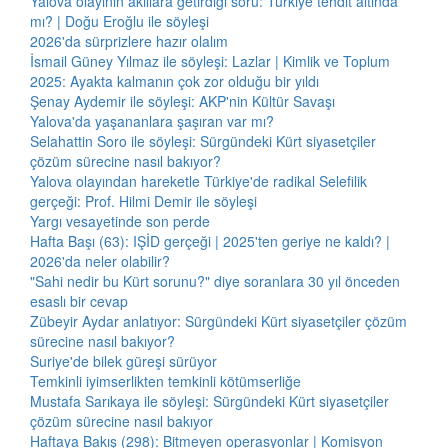
Yalova olayının akıllara getirdiği soru: Türkiye tehdit altında
mı? | Doğu Eroğlu ile söyleşi
2026'da sürprizlere hazır olalım
İsmail Güney Yılmaz ile söyleşi: Lazlar | Kimlik ve Toplum
2025: Ayakta kalmanın çok zor olduğu bir yıldı
Şenay Aydemir ile söyleşi: AKP'nin Kültür Savaşı
Yalova'da yaşananlara şaşıran var mı?
Selahattin Soro ile söyleşi: Sürgündeki Kürt siyasetçiler
çözüm sürecine nasıl bakıyor?
Yalova olayından hareketle Türkiye'de radikal Selefilik
gerçeği: Prof. Hilmi Demir ile söyleşi
Yargı vesayetinde son perde
Hafta Başı (63): IŞİD gerçeği | 2025'ten geriye ne kaldı? |
2026'da neler olabilir?
"Sahi nedir bu Kürt sorunu?" diye soranlara 30 yıl önceden
esaslı bir cevap
Zübeyir Aydar anlatıyor: Sürgündeki Kürt siyasetçiler çözüm
sürecine nasıl bakıyor?
Suriye'de bilek güreşi sürüyor
Temkinli iyimserlikten temkinli kötümserliğe
Mustafa Sarıkaya ile söyleşi: Sürgündeki Kürt siyasetçiler
çözüm sürecine nasıl bakıyor
Haftaya Bakış (298): Bitmeyen operasyonlar | Komisyon