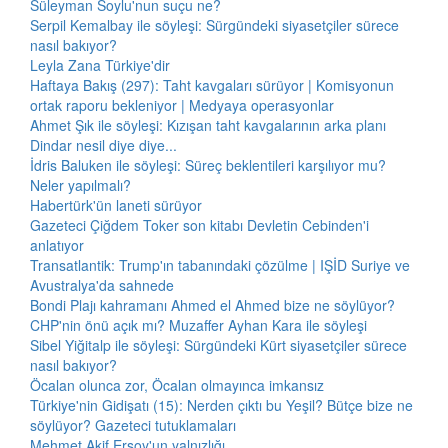
Süleyman Soylu'nun suçu ne?
Serpil Kemalbay ile söyleşi: Sürgündeki siyasetçiler sürece
nasıl bakıyor?
Leyla Zana Türkiye'dir
Haftaya Bakış (297): Taht kavgaları sürüyor | Komisyonun
ortak raporu bekleniyor | Medyaya operasyonlar
Ahmet Şık ile söyleşi: Kızışan taht kavgalarının arka planı
Dindar nesil diye diye...
İdris Baluken ile söyleşi: Süreç beklentileri karşılıyor mu?
Neler yapılmalı?
Habertürk'ün laneti sürüyor
Gazeteci Çiğdem Toker son kitabı Devletin Cebinden'i
anlatıyor
Transatlantik: Trump'ın tabanındaki çözülme | IŞİD Suriye ve
Avustralya'da sahnede
Bondi Plajı kahramanı Ahmed el Ahmed bize ne söylüyor?
CHP'nin önü açık mı? Muzaffer Ayhan Kara ile söyleşi
Sibel Yiğitalp ile söyleşi: Sürgündeki Kürt siyasetçiler sürece
nasıl bakıyor?
Öcalan olunca zor, Öcalan olmayınca imkansız
Türkiye'nin Gidişatı (15): Nerden çıktı bu Yeşil? Bütçe bize ne
söylüyor? Gazeteci tutuklamaları
Mehmet Akif Ersoy'un yalnızlığı