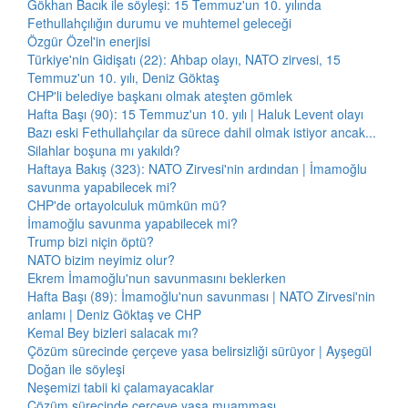
Gökhan Bacık ile söyleşi: 15 Temmuz'un 10. yılında
Fethullahçılığın durumu ve muhtemel geleceği
Özgür Özel'in enerjisi
Türkiye'nin Gidişatı (22): Ahbap olayı, NATO zirvesi, 15
Temmuz'un 10. yılı, Deniz Göktaş
CHP'li belediye başkanı olmak ateşten gömlek
Hafta Başı (90): 15 Temmuz'un 10. yılı | Haluk Levent olayı
Bazı eski Fethullahçılar da sürece dahil olmak istiyor ancak...
Silahlar boşuna mı yakıldı?
Haftaya Bakış (323): NATO Zirvesi'nin ardından | İmamoğlu
savunma yapabilecek mi?
CHP'de ortayolculuk mümkün mü?
İmamoğlu savunma yapabilecek mi?
Trump bizi niçin öptü?
NATO bizim neyimiz olur?
Ekrem İmamoğlu'nun savunmasını beklerken
Hafta Başı (89): İmamoğlu'nun savunması | NATO Zirvesi'nin
anlamı | Deniz Göktaş ve CHP
Kemal Bey bizleri salacak mı?
Çözüm sürecinde çerçeve yasa belirsizliği sürüyor | Ayşegül
Doğan ile söyleşi
Neşemizi tabii ki çalamayacaklar
Çözüm sürecinde çerçeve yasa muamması