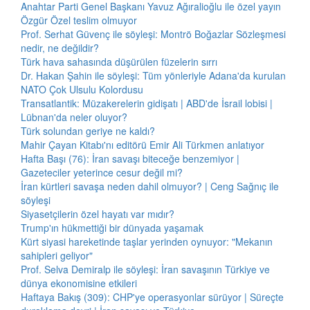
Anahtar Parti Genel Başkanı Yavuz Ağıralioğlu ile özel yayın
Özgür Özel teslim olmuyor
Prof. Serhat Güvenç ile söyleşi: Montrö Boğazlar Sözleşmesi
nedir, ne değildir?
Türk hava sahasında düşürülen füzelerin sırrı
Dr. Hakan Şahin ile söyleşi: Tüm yönleriyle Adana'da kurulan
NATO Çok Ulsulu Kolordusu
Transatlantik: Müzakerelerin gidişatı | ABD'de İsrail lobisi |
Lübnan'da neler oluyor?
Türk solundan geriye ne kaldı?
Mahir Çayan Kitabı'nı editörü Emir Ali Türkmen anlatıyor
Hafta Başı (76): İran savaşı biteceğe benzemiyor |
Gazeteciler yeterince cesur değil mi?
İran kürtleri savaşa neden dahil olmuyor? | Ceng Sağnıç ile
söyleşi
Siyasetçilerin özel hayatı var mıdır?
Trump'ın hükmettiği bir dünyada yaşamak
Kürt siyasi hareketinde taşlar yerinden oynuyor: "Mekanın
sahipleri geliyor"
Prof. Selva Demiralp ile söyleşi: İran savaşının Türkiye ve
dünya ekonomisine etkileri
Haftaya Bakış (309): CHP'ye operasyonlar sürüyor | Süreçte