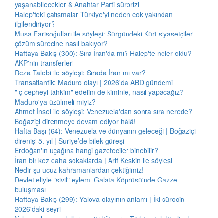
yaşanabilecekler & Anahtar Parti sürprizi
Halep'teki çatışmalar Türkiye'yi neden çok yakından
ilgilendiriyor?
Musa Farisoğulları ile söyleşi: Sürgündeki Kürt siyasetçiler
çözüm sürecine nasıl bakıyor?
Haftaya Bakış (300): Sıra İran'da mı? Halep'te neler oldu?
AKP'nin transferleri
Reza Talebi ile söyleşi: Sırada İran mı var?
Transatlantik: Maduro olayı | 2026'da ABD gündemi
"İç cepheyi tahkim" edelim de kiminle, nasıl yapacağız?
Maduro'ya üzülmeli miyiz?
Ahmet İnsel ile söyleşi: Venezuela'dan sonra sıra nerede?
Boğaziçi direnmeye devam ediyor hâlâ!
Hafta Başı (64): Venezuela ve dünyanın geleceği | Boğaziçi
direnişi 5. yıl | Suriye’de bilek güreşi
Erdoğan'ın uçağına hangi gazeteciler binebilir?
İran bir kez daha sokaklarda | Arif Keskin ile söyleşi
Nedir şu ucuz kahramanlardan çektiğimiz!
Devlet eliyle "sivil" eylem: Galata Köprüsü'nde Gazze
buluşması
Haftaya Bakış (299): Yalova olayının anlamı | İki sürecin
2026'daki seyri