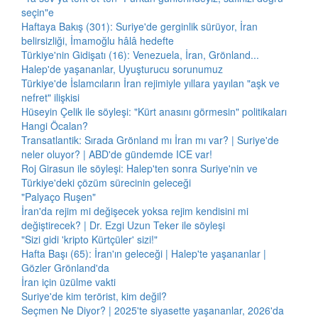
seçin"e
Haftaya Bakış (301): Suriye'de gerginlik sürüyor, İran
belirsizliği, İmamoğlu hâlâ hedefte
Türkiye'nin Gidişatı (16): Venezuela, İran, Grönland...
Halep'de yaşananlar, Uyuşturucu sorunumuz
Türkiye'de İslamcıların İran rejimiyle yıllara yayılan "aşk ve
nefret" ilişkisi
Hüseyin Çelik ile söyleşi: "Kürt anasını görmesin" politikaları
Hangi Öcalan?
Transatlantik: Sırada Grönland mı İran mı var? | Suriye'de
neler oluyor? | ABD'de gündemde ICE var!
Roj Girasun ile söyleşi: Halep'ten sonra Suriye'nin ve
Türkiye'deki çözüm sürecinin geleceği
"Palyaço Ruşen"
İran'da rejim mi değişecek yoksa rejim kendisini mi
değiştirecek? | Dr. Ezgi Uzun Teker ile söyleşi
"Sizi gidi 'kripto Kürtçüler' sizi!"
Hafta Başı (65): İran'ın geleceği | Halep'te yaşananlar |
Gözler Grönland'da
İran için üzülme vakti
Suriye'de kim terörist, kim değil?
Seçmen Ne Diyor? | 2025'te siyasette yaşananlar, 2026'da