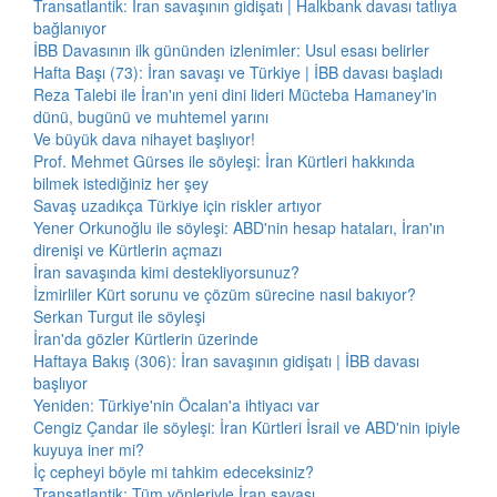
Transatlantik: İran savaşının gidişatı | Halkbank davası tatlıya
bağlanıyor
İBB Davasının ilk gününden izlenimler: Usul esası belirler
Hafta Başı (73): İran savaşı ve Türkiye | İBB davası başladı
Reza Talebi ile İran'ın yeni dini lideri Mücteba Hamaney'in
dünü, bugünü ve muhtemel yarını
Ve büyük dava nihayet başlıyor!
Prof. Mehmet Gürses ile söyleşi: İran Kürtleri hakkında
bilmek istediğiniz her şey
Savaş uzadıkça Türkiye için riskler artıyor
Yener Orkunoğlu ile söyleşi: ABD'nin hesap hataları, İran'ın
direnişi ve Kürtlerin açmazı
İran savaşında kimi destekliyorsunuz?
İzmirliler Kürt sorunu ve çözüm sürecine nasıl bakıyor?
Serkan Turgut ile söyleşi
İran'da gözler Kürtlerin üzerinde
Haftaya Bakış (306): İran savaşının gidişatı | İBB davası
başlıyor
Yeniden: Türkiye'nin Öcalan'a ihtiyacı var
Cengiz Çandar ile söyleşi: İran Kürtleri İsrail ve ABD'nin ipiyle
kuyuya iner mi?
İç cepheyi böyle mi tahkim edeceksiniz?
Transatlantik: Tüm yönleriyle İran savaşı