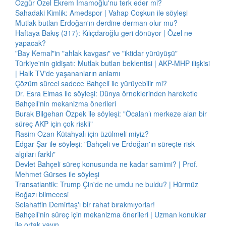
Özgür Özel Ekrem İmamoğlu'nu terk eder mi?
Sahadaki Kimlik: Amedspor | Vahap Coşkun ile söyleşi
Mutlak butlan Erdoğan'ın derdine derman olur mu?
Haftaya Bakış (317): Kılıçdaroğlu geri dönüyor | Özel ne
yapacak?
"Bay Kemal"in "ahlak kavgası" ve "iktidar yürüyüşü"
Türkiye'nin gidişatı: Mutlak butlan beklentisi | AKP-MHP ilişkisi
| Halk TV'de yaşananların anlamı
Çözüm süreci sadece Bahçeli ile yürüyebilir mi?
Dr. Esra Elmas ile söyleşi: Dünya örneklerinden hareketle
Bahçeli'nin mekanizma önerileri
Burak Bilgehan Özpek ile söyleşi: "Öcalan’ı merkeze alan bir
süreç AKP için çok riskli"
Rasim Ozan Kütahyalı için üzülmeli miyiz?
Edgar Şar ile söyleşi: "Bahçeli ve Erdoğan'ın süreçte risk
algıları farklı"
Devlet Bahçeli süreç konusunda ne kadar samimi? | Prof.
Mehmet Gürses ile söyleşi
Transatlantik: Trump Çin'de ne umdu ne buldu? | Hürmüz
Boğazı bilmecesi
Selahattin Demirtaş'ı bir rahat bırakmıyorlar!
Bahçeli'nin süreç için mekanizma önerileri | Uzman konuklar
ile ortak yayın