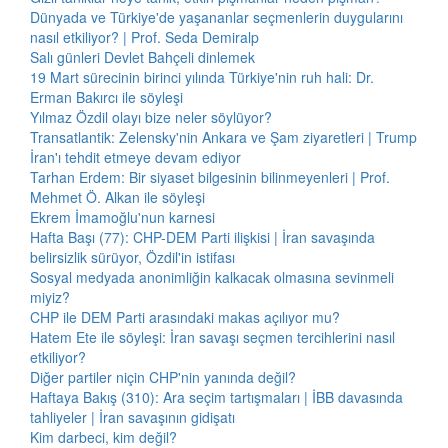
Dünyada ve Türkiye'de yaşananlar seçmenlerin duygularını
nasıl etkiliyor? | Prof. Seda Demiralp
Salı günleri Devlet Bahçeli dinlemek
19 Mart sürecinin birinci yılında Türkiye'nin ruh hali: Dr.
Erman Bakırcı ile söyleşi
Yılmaz Özdil olayı bize neler söylüyor?
Transatlantik: Zelensky'nin Ankara ve Şam ziyaretleri | Trump
İran'ı tehdit etmeye devam ediyor
Tarhan Erdem: Bir siyaset bilgesinin bilinmeyenleri | Prof.
Mehmet Ö. Alkan ile söyleşi
Ekrem İmamoğlu'nun karnesi
Hafta Başı (77): CHP-DEM Parti ilişkisi | İran savaşında
belirsizlik sürüyor, Özdil'in istifası
Sosyal medyada anonimliğin kalkacak olmasına sevinmeli
miyiz?
CHP ile DEM Parti arasındaki makas açılıyor mu?
Hatem Ete ile söyleşi: İran savaşı seçmen tercihlerini nasıl
etkiliyor?
Diğer partiler niçin CHP'nin yanında değil?
Haftaya Bakış (310): Ara seçim tartışmaları | İBB davasında
tahliyeler | İran savaşının gidişatı
Kim darbeci, kim değil?