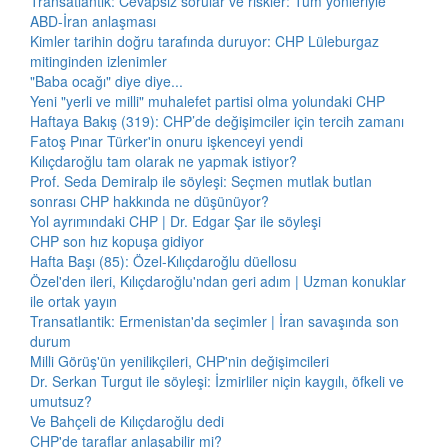
Transatlantik: Cevapsız sorular ve riskler: Tüm yönleriyle
ABD-İran anlaşması
Kimler tarihin doğru tarafında duruyor: CHP Lüleburgaz
mitinginden izlenimler
"Baba ocağı" diye diye...
Yeni "yerli ve milli" muhalefet partisi olma yolundaki CHP
Haftaya Bakış (319): CHP’de değişimciler için tercih zamanı
Fatoş Pınar Türker'in onuru işkenceyi yendi
Kılıçdaroğlu tam olarak ne yapmak istiyor?
Prof. Seda Demiralp ile söyleşi: Seçmen mutlak butlan
sonrası CHP hakkında ne düşünüyor?
Yol ayrımındaki CHP | Dr. Edgar Şar ile söyleşi
CHP son hız kopuşa gidiyor
Hafta Başı (85): Özel-Kılıçdaroğlu düellosu
Özel'den ileri, Kılıçdaroğlu'ndan geri adım | Uzman konuklar
ile ortak yayın
Transatlantik: Ermenistan'da seçimler | İran savaşında son
durum
Milli Görüş'ün yenilikçileri, CHP'nin değişimcileri
Dr. Serkan Turgut ile söyleşi: İzmirliler niçin kaygılı, öfkeli ve
umutsuz?
Ve Bahçeli de Kılıçdaroğlu dedi
CHP'de taraflar anlaşabilir mi?