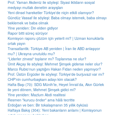
Prof. Yaman Akdeniz ile söyleşi: Siyasi iktidarın sosyal
medyayı mutlak denetim arayışları
Yeni dinsel hareketler Türkiye'de niçin etkili olamıyor?
Gündüz Vassaf ile söyleşi: Baba olmayı istemek, baba olmayı
beklemek ve baba olmak
Yine yeniden: Din elden gidiyor
Rapor bitti süreç sürüyor
Komisyon raporu çözüm için yeterli mi? | Uzman konuklarla
ortak yayın
Transatlantik: Türkiye-AB yeniden | İran ile ABD anlaşıyor
mu? | Ukrayna unutuldu mu?
"Liderler zirvesi" toplanır mı? Toplanırsa ne olur?
Ümit Akçay ile söyleşi: Mehmet Şimşek giderse neler olur?
Marco Rubio'nun yaptığını Hakan Fidan neden yapmıyor?
Prof. Üstün Ergüder ile söyleşi: Türkiye'de burjuvazi var mı?
CHP'nin cumhurbaşkanı adayı kim olacak?
Hafta Başı (70): SDG Münih’te, Heyet İmralı’da, Akın Gürlek
ile yeni dönem, Mehmet Şimşek gidici mi?
Yine yeniden: Mazlum Abdi realitesi
Resmen "kurucu önder" ama hâlâ tecritte
Erdoğan ve ben: Bir tokalaşmanın 35 yıllık öyküsü
Haftaya Bakış (304): Yeni bakanların anlamı | Komisyonun