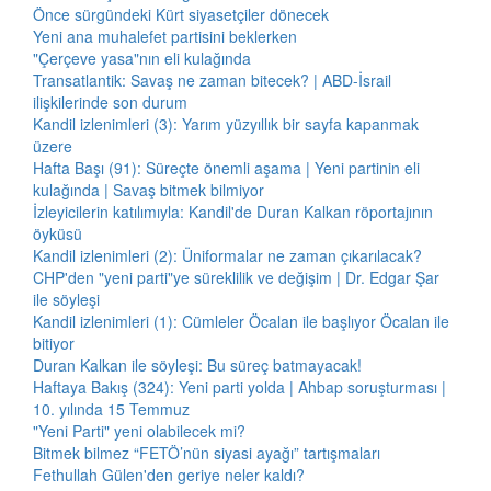
Önce sürgündeki Kürt siyasetçiler dönecek
Yeni ana muhalefet partisini beklerken
"Çerçeve yasa"nın eli kulağında
Transatlantik: Savaş ne zaman bitecek? | ABD-İsrail
ilişkilerinde son durum
Kandil izlenimleri (3): Yarım yüzyıllık bir sayfa kapanmak
üzere
Hafta Başı (91): Süreçte önemli aşama | Yeni partinin eli
kulağında | Savaş bitmek bilmiyor
İzleyicilerin katılımıyla: Kandil'de Duran Kalkan röportajının
öyküsü
Kandil izlenimleri (2): Üniformalar ne zaman çıkarılacak?
CHP'den "yeni parti"ye süreklilik ve değişim | Dr. Edgar Şar
ile söyleşi
Kandil izlenimleri (1): Cümleler Öcalan ile başlıyor Öcalan ile
bitiyor
Duran Kalkan ile söyleşi: Bu süreç batmayacak!
Haftaya Bakış (324): Yeni parti yolda | Ahbap soruşturması |
10. yılında 15 Temmuz
"Yeni Parti" yeni olabilecek mi?
Bitmek bilmez “FETÖ’nün siyasi ayağı” tartışmaları
Fethullah Gülen'den geriye neler kaldı?