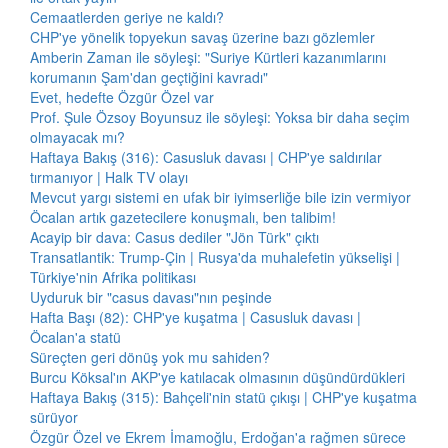
Cemaatlerden geriye ne kaldı?
CHP'ye yönelik topyekun savaş üzerine bazı gözlemler
Amberin Zaman ile söyleşi: "Suriye Kürtleri kazanımlarını
korumanın Şam'dan geçtiğini kavradı"
Evet, hedefte Özgür Özel var
Prof. Şule Özsoy Boyunsuz ile söyleşi: Yoksa bir daha seçim
olmayacak mı?
Haftaya Bakış (316): Casusluk davası | CHP'ye saldırılar
tırmanıyor | Halk TV olayı
Mevcut yargı sistemi en ufak bir iyimserliğe bile izin vermiyor
Öcalan artık gazetecilere konuşmalı, ben talibim!
Acayip bir dava: Casus dediler "Jön Türk" çıktı
Transatlantik: Trump-Çin | Rusya'da muhalefetin yükselişi |
Türkiye'nin Afrika politikası
Uyduruk bir "casus davası"nın peşinde
Hafta Başı (82): CHP'ye kuşatma | Casusluk davası |
Öcalan'a statü
Süreçten geri dönüş yok mu sahiden?
Burcu Köksal'ın AKP'ye katılacak olmasının düşündürdükleri
Haftaya Bakış (315): Bahçeli'nin statü çıkışı | CHP'ye kuşatma
sürüyor
Özgür Özel ve Ekrem İmamoğlu, Erdoğan'a rağmen sürece