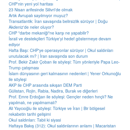
CHP'nin yeni yol haritası
23 Nisan arifesinde Silivri'de olmak
Artık Avrupalı sayılmıyor muyuz?
Transatlantik: İran savaşında belirsizlik sürüyor | Doğu
Akdeniz'de neler oluyor?
CHP "darbe mekaniği"ne karşı ne yapabilir?
İsrail ve destekçileri Türkiye'yi hedef göstermeye devam
ediyor
Hafta Başı: CHP'ye operasyonlar sürüyor | Okul saldırıları
unutulacak mı? | İran savaşında son durum
Prof. Bekir Zakir Çoban ile söyleşi: Tüm yönleriyle Papa Leo-
Trump çatışması
İslam dünyasının geri kalmasının nedenleri | Yener Orkunoğlu
ile söyleşi
AKP ile CHP arasında sıkışan DEM Parti
Gülistan, Rojin, Rabia, Nadira, Burak ve diğerleri
Prof. Emre Erdoğan ile söyleşi: Gençler neden hınçlı? Ne
yapılmalı, ne yapılmamalı?
Ali Yaycıoğlu ile söyleşi: Türkiye ve İran | Bir bölgesel
rekabetin tarihi gelişimi
Okul saldırıları: Tabii ki siyasi
Haftaya Bakış (312): Okul saldırılarının anlamı | Macaristan