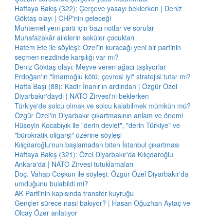
Haftaya Bakış (322): Çerçeve yasayı beklerken | Deniz
Göktaş olayı | CHP'nin geleceği
Muhtemel yeni parti için bazı notlar ve sorular
Muhafazakâr ailelerin seküler çocukları
Hatem Ete ile söyleşi: Özel'in kuracağı yeni bir partinin
seçmen nezdinde karşılığı var mı?
Deniz Göktaş olayı: Meyve veren ağacı taşlıyorlar
Erdoğan'ın "İmamoğlu kötü, çevresi iyi" stratejisi tutar mı?
Hafta Başı (88): Kadir İnanır'ın ardından | Özgür Özel
Diyarbakır'daydı | NATO Zirvesi'ni beklerken
Türkiye'de solcu olmak ve solcu kalabilmek mümkün mü?
Özgür Özel'in Diyarbakır çıkartmasının anlam ve önemi
Hüseyin Kocabıyık ile "derin devlet", "derin Türkiye" ve
"bürokratik oligarşi" üzerine söyleşi
Kılıçdaroğlu'nun başlamadan biten İstanbul çıkartması
Haftaya Bakış (321): Özel Diyarbakır'da Kılıçdaroğlu
Ankara'da | NATO Zirvesi tutuklamaları
Doç. Vahap Coşkun ile söyleşi: Özgür Özel Diyarbakır'da
umduğunu bulabildi mi?
AK Parti'nin kapısında transfer kuyruğu
Gençler sürece nasıl bakıyor? | Hasan Oğuzhan Aytaç ve
Olcay Özer anlatıyor