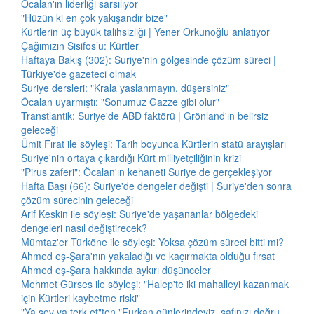
Öcalan'ın liderliği sarsılıyor
"Hüzün ki en çok yakışandır bize"
Kürtlerin üç büyük talihsizliği | Yener Orkunoğlu anlatıyor
Çağımızın Sisifos’u: Kürtler
Haftaya Bakış (302): Suriye'nin gölgesinde çözüm süreci |
Türkiye'de gazeteci olmak
Suriye dersleri: "Krala yaslanmayın, düşersiniz"
Öcalan uyarmıştı: "Sonumuz Gazze gibi olur"
Transtlantik: Suriye'de ABD faktörü | Grönland'ın belirsiz
geleceği
Ümit Fırat ile söyleşi: Tarih boyunca Kürtlerin statü arayışları
Suriye'nin ortaya çıkardığı Kürt milliyetçiliğinin krizi
"Pirus zaferi": Öcalan'ın kehaneti Suriye de gerçekleşiyor
Hafta Başı (66): Suriye'de dengeler değişti | Suriye'den sonra
çözüm sürecinin geleceği
Arif Keskin ile söyleşi: Suriye'de yaşananlar bölgedeki
dengeleri nasıl değiştirecek?
Mümtaz'er Türköne ile söyleşi: Yoksa çözüm süreci bitti mi?
Ahmed eş-Şara'nın yakaladığı ve kaçırmakta olduğu fırsat
Ahmed eş-Şara hakkında aykırı düşünceler
Mehmet Gürses ile söyleşi: "Halep'te iki mahalleyi kazanmak
için Kürtleri kaybetme riski"
"Ya sev ya terk et"ten "Furkan günlerindeyiz, safınızı doğru