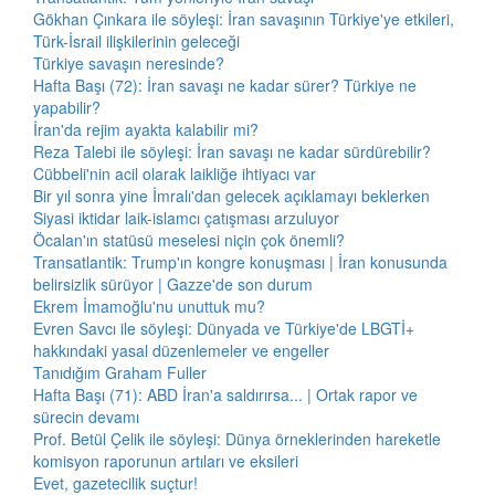
Gökhan Çınkara ile söyleşi: İran savaşının Türkiye'ye etkileri,
Türk-İsrail ilişkilerinin geleceği
Türkiye savaşın neresinde?
Hafta Başı (72): İran savaşı ne kadar sürer? Türkiye ne
yapabilir?
İran'da rejim ayakta kalabilir mi?
Reza Talebi ile söyleşi: İran savaşı ne kadar sürdürebilir?
Cübbeli'nin acil olarak laikliğe ihtiyacı var
Bir yıl sonra yine İmralı'dan gelecek açıklamayı beklerken
Siyasi iktidar laik-islamcı çatışması arzuluyor
Öcalan'ın statüsü meselesi niçin çok önemli?
Transatlantik: Trump'ın kongre konuşması | İran konusunda
belirsizlik sürüyor | Gazze'de son durum
Ekrem İmamoğlu'nu unuttuk mu?
Evren Savcı ile söyleşi: Dünyada ve Türkiye'de LBGTİ+
hakkındaki yasal düzenlemeler ve engeller
Tanıdığım Graham Fuller
Hafta Başı (71): ABD İran'a saldırırsa... | Ortak rapor ve
sürecin devamı
Prof. Betül Çelik ile söyleşi: Dünya örneklerinden hareketle
komisyon raporunun artıları ve eksileri
Evet, gazetecilik suçtur!