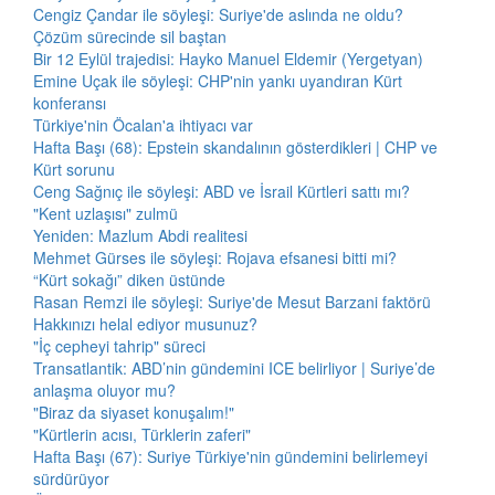
Cengiz Çandar ile söyleşi: Suriye'de aslında ne oldu?
Çözüm sürecinde sil baştan
Bir 12 Eylül trajedisi: Hayko Manuel Eldemir (Yergetyan)
Emine Uçak ile söyleşi: CHP'nin yankı uyandıran Kürt
konferansı
Türkiye'nin Öcalan'a ihtiyacı var
Hafta Başı (68): Epstein skandalının gösterdikleri | CHP ve
Kürt sorunu
Ceng Sağnıç ile söyleşi: ABD ve İsrail Kürtleri sattı mı?
"Kent uzlaşısı" zulmü
Yeniden: Mazlum Abdi realitesi
Mehmet Gürses ile söyleşi: Rojava efsanesi bitti mi?
“Kürt sokağı” diken üstünde
Rasan Remzi ile söyleşi: Suriye'de Mesut Barzani faktörü
Hakkınızı helal ediyor musunuz?
"İç cepheyi tahrip" süreci
Transatlantik: ABD’nin gündemini ICE belirliyor | Suriye’de
anlaşma oluyor mu?
"Biraz da siyaset konuşalım!"
"Kürtlerin acısı, Türklerin zaferi"
Hafta Başı (67): Suriye Türkiye'nin gündemini belirlemeyi
sürdürüyor