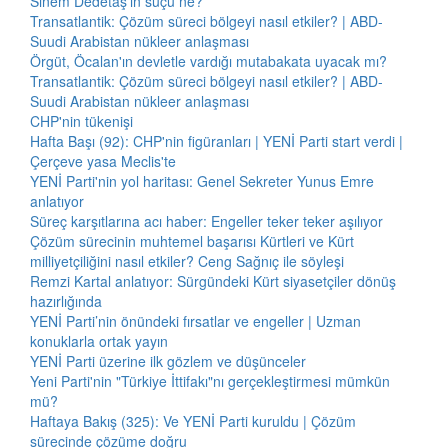
Sinem Dedetaş'ın suçu ne?
Transatlantik: Çözüm süreci bölgeyi nasıl etkiler? | ABD-
Suudi Arabistan nükleer anlaşması
Örgüt, Öcalan'ın devletle vardığı mutabakata uyacak mı?
Transatlantik: Çözüm süreci bölgeyi nasıl etkiler? | ABD-
Suudi Arabistan nükleer anlaşması
CHP'nin tükenişi
Hafta Başı (92): CHP'nin figüranları | YENİ Parti start verdi |
Çerçeve yasa Meclis'te
YENİ Parti'nin yol haritası: Genel Sekreter Yunus Emre
anlatıyor
Süreç karşıtlarına acı haber: Engeller teker teker aşılıyor
Çözüm sürecinin muhtemel başarısı Kürtleri ve Kürt
milliyetçiliğini nasıl etkiler? Ceng Sağnıç ile söyleşi
Remzi Kartal anlatıyor: Sürgündeki Kürt siyasetçiler dönüş
hazırlığında
YENİ Parti’nin önündeki fırsatlar ve engeller | Uzman
konuklarla ortak yayın
YENİ Parti üzerine ilk gözlem ve düşünceler
Yeni Parti'nin "Türkiye İttifakı"nı gerçekleştirmesi mümkün
mü?
Haftaya Bakış (325): Ve YENİ Parti kuruldu | Çözüm
sürecinde çözüme doğru