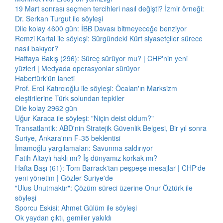
19 Mart sonrası seçmen tercihleri nasıl değişti? İzmir örneği:
Dr. Serkan Turgut ile söyleşi
Dile kolay 4600 gün: İBB Davası bitmeyeceğe benziyor
Remzi Kartal ile söyleşi: Sürgündeki Kürt siyasetçiler sürece
nasıl bakıyor?
Haftaya Bakış (296): Süreç sürüyor mu? | CHP'nin yeni
yüzleri | Medyada operasyonlar sürüyor
Habertürk'ün laneti
Prof. Erol Katırcıoğlu ile söyleşi: Öcalan'ın Marksizm
eleştirilerine Türk solundan tepkiler
Dile kolay 2962 gün
Uğur Karaca ile söyleşi: "Niçin deist oldum?"
Transatlantik: ABD'nin Stratejik Güvenlik Belgesi, Bir yıl sonra
Suriye, Ankara'nın F-35 beklentisi
İmamoğlu yargılamaları: Savunma saldırıyor
Fatih Altaylı haklı mı? İş dünyamız korkak mı?
Hafta Başı (61): Tom Barrack'tan peşpeşe mesajlar | CHP'de
yeni yönetim | Gözler Suriye'de
"Ulus Unutmaktır": Çözüm süreci üzerine Onur Öztürk ile
söyleşi
Sporcu Eskisi: Ahmet Gülüm ile söyleşi
Ok yaydan çıktı, gemiler yakıldı