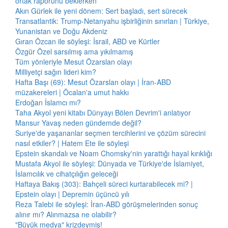
ortak raporunu beklerken
Akın Gürlek ile yeni dönem: Sert başladı, sert sürecek
Transatlantik: Trump-Netanyahu işbirliğinin sınırları | Türkiye,
Yunanistan ve Doğu Akdeniz
Gıran Özcan ile söyleşi: İsrail, ABD ve Kürtler
Özgür Özel sarsılmış ama yıkılmamış
Tüm yönleriyle Mesut Özarslan olayı
Milliyetçi sağın lideri kim?
Hafta Başı (69): Mesut Özarslan olayı | İran-ABD
müzakereleri | Öcalan'a umut hakkı
Erdoğan İslamcı mı?
Taha Akyol yeni kitabı Dünyayı Bölen Devrim'i anlatıyor
Mansur Yavaş neden gündemde değil?
Suriye'de yaşananlar seçmen tercihlerini ve çözüm sürecini
nasıl etkiler? | Hatem Ete ile söyleşi
Epstein skandalı ve Noam Chomsky'nin yarattığı hayal kırıklığı
Mustafa Akyol ile söyleşi: Dünyada ve Türkiye'de İslamiyet,
İslamcılık ve cihatçılığın geleceği
Haftaya Bakış (303): Bahçeli süreci kurtarabilecek mi? |
Epstein olayı | Depremin üçüncü yılı
Reza Talebi ile söyleşi: İran-ABD görüşmelerinden sonuç
alınır mı? Alınmazsa ne olabilir?
"Büyük medya" krizdeymiş!