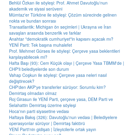
Behlül Özkan ile söyleşi: Prof. Ahmet Davutoğlu'nun
akademik ve siyasi serüveni
Mümtaz'er Türköne ile söyleşi: Çözüm sürecinde gelinen
nokta ve bundan sonrası
Transatlantik: Michigan ön seçimleri | Ukrayna ve İran
savaşları arasında benzerlik ve farklar
Anahtar "demokratik cumhuriyet"in kapısını açacak mı?
YENİ Parti: Tek başına muhalefet
Prof. Mehmet Gürses ile söyleşi: Çerçeve yasa beklentileri
karşılayabilecek mi?
Hafta Başı (93): Cem Küçük olayı | Çerçeve Yasa TBMM'de |
CHP'li belediyelerde son durum
Vahap Coşkun ile söyleşi: Çerçeve yasa neleri nasıl
değiştirecek?
CHP'den AKP'ye transferler sürüyor: Sorumlu kim?
Demirtaş olmadan olmaz
Roj Girasun ile YENİ Parti, çerçeve yasa, DEM Parti ve
Selahattin Demirtaş üzerine söyleşi
Hoca'nın parti siyasetine vedası
Haftaya Bakış (326): Davutoğlu'nun vedası | Belediyelere
operasyonlar sürüyor | Demirtaş faktörü
YENİ Parti'nin gidişatı | İzleyicilerle ortak yayın