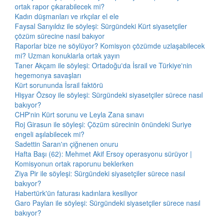
ortak rapor çıkarabilecek mi?
Kadın düşmanları ve ırkçılar el ele
Faysal Sarıyıldız ile söyleşi: Sürgündeki Kürt siyasetçiler
çözüm sürecine nasıl bakıyor
Raporlar bize ne söylüyor? Komisyon çözümde uzlaşabilecek
mi? Uzman konuklarla ortak yayın
Taner Akçam ile söyleşi: Ortadoğu'da İsrail ve Türkiye'nin
hegemonya savaşları
Kürt sorununda İsrail faktörü
Hişyar Özsoy ile söyleşi: Sürgündeki siyasetçiler sürece nasıl
bakıyor?
CHP'nin Kürt sorunu ve Leyla Zana sınavı
Roj Girasun ile söyleşi: Çözüm sürecinin önündeki Suriye
engeli aşılabilecek mi?
Sadettin Saran'ın çiğnenen onuru
Hafta Başı (62): Mehmet Akif Ersoy operasyonu sürüyor |
Komisyonun ortak raporunu beklerken
Ziya Pir ile söyleşi: Sürgündeki siyasetçiler sürece nasıl
bakıyor?
Habertürk'ün faturası kadınlara kesiliyor
Garo Paylan ile söyleşi: Sürgündeki siyasetçiler sürece nasıl
bakıyor?