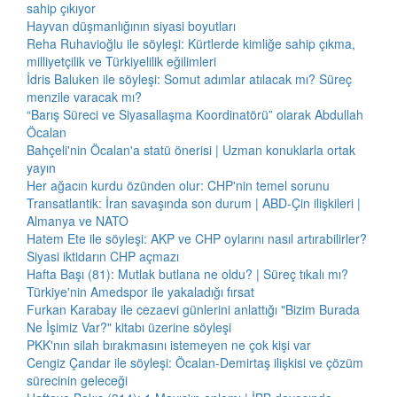
sahip çıkıyor
Hayvan düşmanlığının siyasi boyutları
Reha Ruhavioğlu ile söyleşi: Kürtlerde kimliğe sahip çıkma,
milliyetçilik ve Türkiyelilik eğilimleri
İdris Baluken ile söyleşi: Somut adımlar atılacak mı? Süreç
menzile varacak mı?
“Barış Süreci ve Siyasallaşma Koordinatörü” olarak Abdullah
Öcalan
Bahçeli'nin Öcalan'a statü önerisi | Uzman konuklarla ortak
yayın
Her ağacın kurdu özünden olur: CHP'nin temel sorunu
Transatlantik: İran savaşında son durum | ABD-Çin ilişkileri |
Almanya ve NATO
Hatem Ete ile söyleşi: AKP ve CHP oylarını nasıl artırabilirler?
Siyasi iktidarın CHP açmazı
Hafta Başı (81): Mutlak butlana ne oldu? | Süreç tıkalı mı?
Türkiye'nin Amedspor ile yakaladığı fırsat
Furkan Karabay ile cezaevi günlerini anlattığı "Bizim Burada
Ne İşimiz Var?" kitabı üzerine söyleşi
PKK'nın silah bırakmasını istemeyen ne çok kişi var
Cengiz Çandar ile söyleşi: Öcalan-Demirtaş ilişkisi ve çözüm
sürecinin geleceği