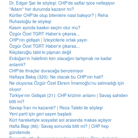
Dr. Edgar Şar ile söyleşi: CHP'de saflar iyice netleşiyor
"Adam" her durumda kazanır mı?
Kürtler CHP'de olup bitenlere nasıl bakıyor? | Reha
Ruhavioğlu ile söyleşi
Kasım ayında baskın seçim olur mu?
Özgür Özel TGRT Haber'e çıkarsa...
CHP'nin gidişatı | İzleyicilerle ortak yayın
Özgür Özel TGRT Haber'e çıkarsa...
Kılıçdaroğlu tabii ki pişman değil
Erdoğan'ın halefinin kim olacağını tartışmak ne kadar
anlamlı?
CHP'de ihraçlar duracağa benzemiyor
Haftaya Bakış (320): Ne olacak bu CHP'nin hali?
Ne oluyorsa Özgür Özel Ekrem İmamoğlu'nu satmadığı için
oluyor
Türkiye'nin Gidişatı (21): CHP krizinin anlamı | Savaş sahiden
bitti mi?
Savaşı İran mı kazandı? | Reza Talebi ile söyleşi
Yeni parti için geri sayım başladı
Kürt hareketiyle sosyalist sol arasında makas açılıyor
Hafta Başı (86): Savaş sonunda bitti mi? | CHP hep
gündemde