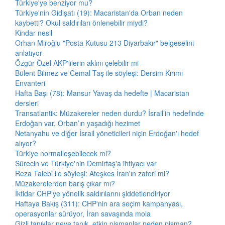
Türkiye'ye benziyor mu?
Türkiye'nin Gidişatı (19): Macaristan'da Orban neden
kaybetti? Okul saldırıları önlenebilir miydi?
Kindar nesil
Orhan Miroğlu "Posta Kutusu 213 Diyarbakır" belgeselini
anlatıyor
Özgür Özel AKP'lilerin aklını çelebilir mi
Bülent Bilmez ve Cemal Taş ile söyleşi: Dersim Kırımı
Envanteri
Hafta Başı (78): Mansur Yavaş da hedefte | Macaristan
dersleri
Transatlantik: Müzakereler neden durdu? İsrail’in hedefinde
Erdoğan var, Orban’ın yaşadığı hezimet
Netanyahu ve diğer İsrail yöneticileri niçin Erdoğan'ı hedef
alıyor?
Türkiye normalleşebilecek mi?
Sürecin ve Türkiye'nin Demirtaş'a ihtiyacı var
Reza Talebi ile söyleşi: Ateşkes İran'ın zaferi mi?
Müzakerelerden barış çıkar mı?
İktidar CHP'ye yönelik saldırılarını şiddetlendiriyor
Haftaya Bakış (311): CHP'nin ara seçim kampanyası,
operasyonlar sürüyor, İran savaşında mola
Gizli tanıklar neye tanık, etkin pişmanlar neden pişman?