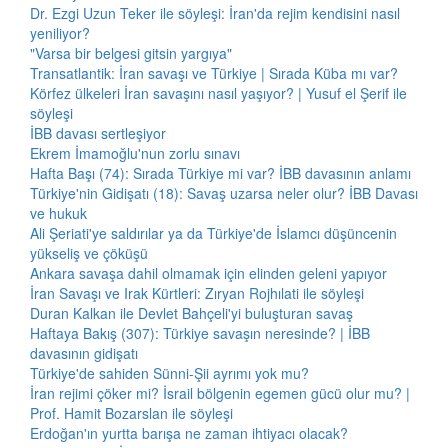
Dr. Ezgi Uzun Teker ile söyleşi: İran'da rejim kendisini nasıl
yeniliyor?
"Varsa bir belgesi gitsin yargıya"
Transatlantik: İran savaşı ve Türkiye | Sırada Küba mı var?
Körfez ülkeleri İran savaşını nasıl yaşıyor? | Yusuf el Şerif ile
söyleşi
İBB davası sertleşiyor
Ekrem İmamoğlu'nun zorlu sınavı
Hafta Başı (74): Sırada Türkiye mi var? İBB davasının anlamı
Türkiye'nin Gidişatı (18): Savaş uzarsa neler olur? İBB Davası
ve hukuk
Ali Şeriati'ye saldırılar ya da Türkiye'de İslamcı düşüncenin
yükseliş ve çöküşü
Ankara savaşa dahil olmamak için elinden geleni yapıyor
İran Savaşı ve Irak Kürtleri: Zıryan Rojhılati ile söyleşi
Duran Kalkan ile Devlet Bahçeli'yi buluşturan savaş
Haftaya Bakış (307): Türkiye savaşın neresinde? | İBB
davasının gidişatı
Türkiye'de sahiden Sünni-Şii ayrımı yok mu?
İran rejimi çöker mi? İsrail bölgenin egemen gücü olur mu? |
Prof. Hamit Bozarslan ile söyleşi
Erdoğan'ın yurtta barışa ne zaman ihtiyacı olacak?