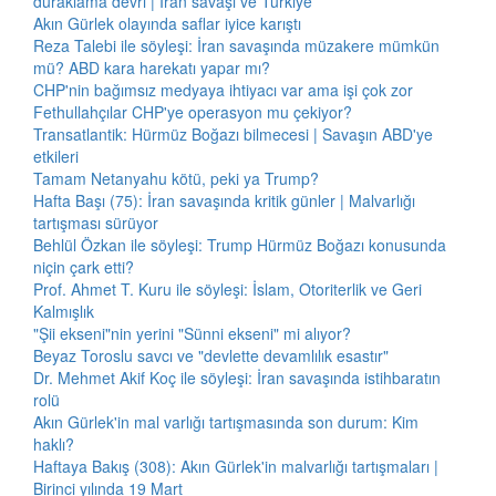
duraklama devri | İran savaşı ve Türkiye
Akın Gürlek olayında saflar iyice karıştı
Reza Talebi ile söyleşi: İran savaşında müzakere mümkün
mü? ABD kara harekatı yapar mı?
CHP'nin bağımsız medyaya ihtiyacı var ama işi çok zor
Fethullahçılar CHP'ye operasyon mu çekiyor?
Transatlantik: Hürmüz Boğazı bilmecesi | Savaşın ABD'ye
etkileri
Tamam Netanyahu kötü, peki ya Trump?
Hafta Başı (75): İran savaşında kritik günler | Malvarlığı
tartışması sürüyor
Behlül Özkan ile söyleşi: Trump Hürmüz Boğazı konusunda
niçin çark etti?
Prof. Ahmet T. Kuru ile söyleşi: İslam, Otoriterlik ve Geri
Kalmışlık
"Şii ekseni"nin yerini "Sünni ekseni" mi alıyor?
Beyaz Toroslu savcı ve "devlette devamlılık esastır"
Dr. Mehmet Akif Koç ile söyleşi: İran savaşında istihbaratın
rolü
Akın Gürlek'in mal varlığı tartışmasında son durum: Kim
haklı?
Haftaya Bakış (308): Akın Gürlek'in malvarlığı tartışmaları |
Birinci yılında 19 Mart