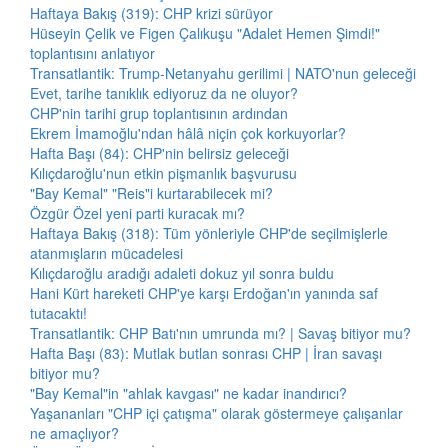
Haftaya Bakış (319): CHP krizi sürüyor
Hüseyin Çelik ve Figen Çalıkuşu "Adalet Hemen Şimdi!"
toplantısını anlatıyor
Transatlantik: Trump-Netanyahu gerilimi | NATO'nun geleceği
Evet, tarihe tanıklık ediyoruz da ne oluyor?
CHP'nin tarihi grup toplantısının ardından
Ekrem İmamoğlu'ndan hâlâ niçin çok korkuyorlar?
Hafta Başı (84): CHP'nin belirsiz geleceği
Kılıçdaroğlu'nun etkin pişmanlık başvurusu
"Bay Kemal" "Reis"i kurtarabilecek mi?
Özgür Özel yeni parti kuracak mı?
Haftaya Bakış (318): Tüm yönleriyle CHP'de seçilmişlerle
atanmışların mücadelesi
Kılıçdaroğlu aradığı adaleti dokuz yıl sonra buldu
Hani Kürt hareketi CHP'ye karşı Erdoğan'ın yanında saf
tutacaktı!
Transatlantik: CHP Batı'nın umrunda mı? | Savaş bitiyor mu?
Hafta Başı (83): Mutlak butlan sonrası CHP | İran savaşı
bitiyor mu?
"Bay Kemal"in "ahlak kavgası" ne kadar inandırıcı?
Yaşananları "CHP içi çatışma" olarak göstermeye çalışanlar
ne amaçlıyor?