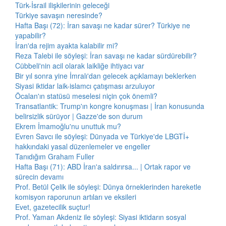
Türk-İsrail ilişkilerinin geleceği
Türkiye savaşın neresinde?
Hafta Başı (72): İran savaşı ne kadar sürer? Türkiye ne
yapabilir?
İran'da rejim ayakta kalabilir mi?
Reza Talebi ile söyleşi: İran savaşı ne kadar sürdürebilir?
Cübbeli'nin acil olarak laikliğe ihtiyacı var
Bir yıl sonra yine İmralı'dan gelecek açıklamayı beklerken
Siyasi iktidar laik-islamcı çatışması arzuluyor
Öcalan'ın statüsü meselesi niçin çok önemli?
Transatlantik: Trump'ın kongre konuşması | İran konusunda
belirsizlik sürüyor | Gazze'de son durum
Ekrem İmamoğlu'nu unuttuk mu?
Evren Savcı ile söyleşi: Dünyada ve Türkiye'de LBGTİ+
hakkındaki yasal düzenlemeler ve engeller
Tanıdığım Graham Fuller
Hafta Başı (71): ABD İran'a saldırırsa... | Ortak rapor ve
sürecin devamı
Prof. Betül Çelik ile söyleşi: Dünya örneklerinden hareketle
komisyon raporunun artıları ve eksileri
Evet, gazetecilik suçtur!
Prof. Yaman Akdeniz ile söyleşi: Siyasi iktidarın sosyal