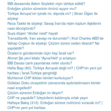
İBB davasında Adem Soytekin niçin tahliye edildi?
Erdoğan çözüm sürecinin önünü açıyor mu?
Türkiye Avrupa'nın içinde mi, dışında mı? | Sinan Ülgen ile
söyleşi
Reza Talebi ile söyleşi: Savaş İran'da rejim-toplum ilişkilerini
nasıl dönüştürdü?
Suya düşen "dindar nesil" hayali
Transatlantik: İran savaşı ne durumda? | Kral Charles ABD'de
Vahap Coşkun ile söyleşi: Çözüm süreci neden tıkandı? Ne
yapılabilir?
Öcalan'ın gündeminde niçin hep İsrail var?
Ahmet Şık yeni kitabı "Ayna/Heli" yi anlatıyor
İBB Davası canlı yayınlansa neler olurdu?
Hafta Başı (80): Türkiye Avrupalı değil mi? | CHP'nin yeni yol
haritası | İsrail-Türkiye gerginliği
Muhtemel CHP iktidarı kimleri korkutuyor?
Gülistan Doku cinayetinin zamanında aydınlatılmasını kimler
nasıl engelledi?
Çözüm sürecini Erdoğan mı tıkıyor?
CHP ne yapabilir? İzleyicilerin katılımıyla ortak yayın
Haftaya Bakış (313): Erdoğan sürece mührünü vuracak mı? |
CHP'nin yeni yol haritası