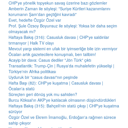
CHP'ye yönelik topyekun savaş üzerine bazı gözlemler
Amberin Zaman ile söyleşi: "Suriye Kürtleri kazanımlarını
korumanın Şam'dan geçtiğini kavradı"
Evet, hedefte Özgür Özel var
Prof. Şule Özsoy Boyunsuz ile söyleşi: Yoksa bir daha seçim
olmayacak mı?
Haftaya Bakış (316): Casusluk davası | CHP'ye saldırılar
tırmanıyor | Halk TV olayı
Mevcut yargı sistemi en ufak bir iyimserliğe bile izin vermiyor
Öcalan artık gazetecilere konuşmalı, ben talibim!
Acayip bir dava: Casus dediler "Jön Türk" çıktı
Transatlantik: Trump-Çin | Rusya'da muhalefetin yükselişi |
Türkiye'nin Afrika politikası
Uyduruk bir "casus davası"nın peşinde
Hafta Başı (82): CHP'ye kuşatma | Casusluk davası |
Öcalan'a statü
Süreçten geri dönüş yok mu sahiden?
Burcu Köksal'ın AKP'ye katılacak olmasının düşündürdükleri
Haftaya Bakış (315): Bahçeli'nin statü çıkışı | CHP'ye kuşatma
sürüyor
Özgür Özel ve Ekrem İmamoğlu, Erdoğan'a rağmen sürece
sahip çıkıyor