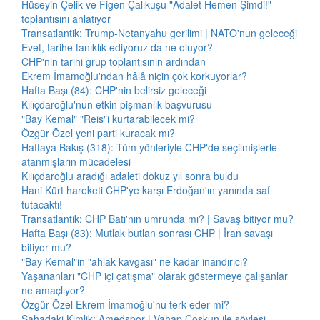
Hüseyin Çelik ve Figen Çalıkuşu "Adalet Hemen Şimdi!"
toplantısını anlatıyor
Transatlantik: Trump-Netanyahu gerilimi | NATO'nun geleceği
Evet, tarihe tanıklık ediyoruz da ne oluyor?
CHP'nin tarihi grup toplantısının ardından
Ekrem İmamoğlu'ndan hâlâ niçin çok korkuyorlar?
Hafta Başı (84): CHP'nin belirsiz geleceği
Kılıçdaroğlu'nun etkin pişmanlık başvurusu
"Bay Kemal" "Reis"i kurtarabilecek mi?
Özgür Özel yeni parti kuracak mı?
Haftaya Bakış (318): Tüm yönleriyle CHP'de seçilmişlerle
atanmışların mücadelesi
Kılıçdaroğlu aradığı adaleti dokuz yıl sonra buldu
Hani Kürt hareketi CHP'ye karşı Erdoğan'ın yanında saf
tutacaktı!
Transatlantik: CHP Batı'nın umrunda mı? | Savaş bitiyor mu?
Hafta Başı (83): Mutlak butlan sonrası CHP | İran savaşı
bitiyor mu?
"Bay Kemal"in "ahlak kavgası" ne kadar inandırıcı?
Yaşananları "CHP içi çatışma" olarak göstermeye çalışanlar
ne amaçlıyor?
Özgür Özel Ekrem İmamoğlu'nu terk eder mi?
Sahadaki Kimlik: Amedspor | Vahap Coşkun ile söyleşi