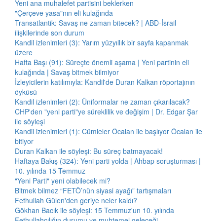
Yeni ana muhalefet partisini beklerken
"Çerçeve yasa"nın eli kulağında
Transatlantik: Savaş ne zaman bitecek? | ABD-İsrail
ilişkilerinde son durum
Kandil izlenimleri (3): Yarım yüzyıllık bir sayfa kapanmak
üzere
Hafta Başı (91): Süreçte önemli aşama | Yeni partinin eli
kulağında | Savaş bitmek bilmiyor
İzleyicilerin katılımıyla: Kandil'de Duran Kalkan röportajının
öyküsü
Kandil izlenimleri (2): Üniformalar ne zaman çıkarılacak?
CHP'den "yeni parti"ye süreklilik ve değişim | Dr. Edgar Şar
ile söyleşi
Kandil izlenimleri (1): Cümleler Öcalan ile başlıyor Öcalan ile
bitiyor
Duran Kalkan ile söyleşi: Bu süreç batmayacak!
Haftaya Bakış (324): Yeni parti yolda | Ahbap soruşturması |
10. yılında 15 Temmuz
"Yeni Parti" yeni olabilecek mi?
Bitmek bilmez “FETÖ’nün siyasi ayağı” tartışmaları
Fethullah Gülen'den geriye neler kaldı?
Gökhan Bacık ile söyleşi: 15 Temmuz'un 10. yılında
Fethullahçılığın durumu ve muhtemel geleceği