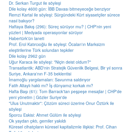
Dr. Serkan Turgut ile söyleşi
Dile kolay 4600 gün: İBB Davası bitmeyeceğe benziyor
Remzi Kartal ile söyleşi: Sürgündeki Kürt siyasetçiler sürece
nasıl bakıyor?
Haftaya Bakış (296): Süreç sürüyor mu? | CHP'nin yeni
yüzleri | Medyada operasyonlar sürüyor
Habertürk'ün laneti
Prof. Erol Katırcıoğlu ile söyleşi: Öcalan'ın Marksizm
eleştirilerine Türk solundan tepkiler
Dile kolay 2962 gün
Uğur Karaca ile söyleşi: "Niçin deist oldum?"
Transatlantik: ABD'nin Stratejik Güvenlik Belgesi, Bir yıl sonra
Suriye, Ankara'nın F-35 beklentisi
İmamoğlu yargılamaları: Savunma saldırıyor
Fatih Altaylı haklı mı? İş dünyamız korkak mı?
Hafta Başı (61): Tom Barrack'tan peşpeşe mesajlar | CHP'de
yeni yönetim | Gözler Suriye'de
"Ulus Unutmaktır": Çözüm süreci üzerine Onur Öztürk ile
söyleşi
Sporcu Eskisi: Ahmet Gülüm ile söyleşi
Ok yaydan çıktı, gemiler yakıldı
Küresel cihatçıların küresel kapitalizmle ilişkisi: Prof. Cihan