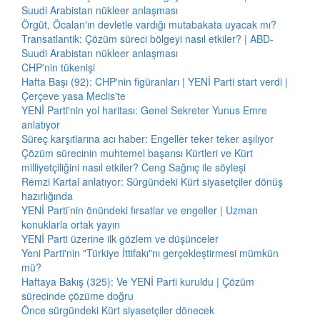
Suudi Arabistan nükleer anlaşması
Örgüt, Öcalan'ın devletle vardığı mutabakata uyacak mı?
Transatlantik: Çözüm süreci bölgeyi nasıl etkiler? | ABD-
Suudi Arabistan nükleer anlaşması
CHP'nin tükenişi
Hafta Başı (92): CHP'nin figüranları | YENİ Parti start verdi |
Çerçeve yasa Meclis'te
YENİ Parti'nin yol haritası: Genel Sekreter Yunus Emre
anlatıyor
Süreç karşıtlarına acı haber: Engeller teker teker aşılıyor
Çözüm sürecinin muhtemel başarısı Kürtleri ve Kürt
milliyetçiliğini nasıl etkiler? Ceng Sağnıç ile söyleşi
Remzi Kartal anlatıyor: Sürgündeki Kürt siyasetçiler dönüş
hazırlığında
YENİ Parti’nin önündeki fırsatlar ve engeller | Uzman
konuklarla ortak yayın
YENİ Parti üzerine ilk gözlem ve düşünceler
Yeni Parti'nin "Türkiye İttifakı"nı gerçekleştirmesi mümkün
mü?
Haftaya Bakış (325): Ve YENİ Parti kuruldu | Çözüm
sürecinde çözüme doğru
Önce sürgündeki Kürt siyasetçiler dönecek