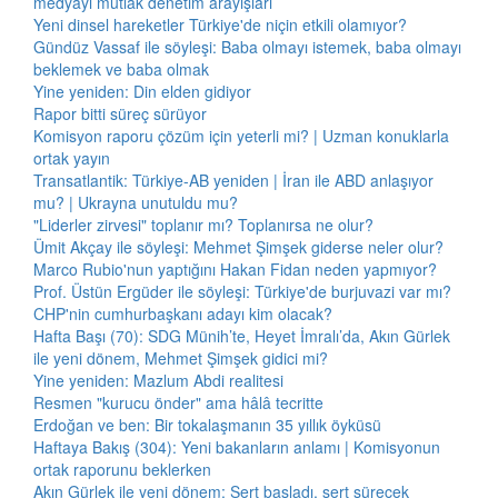
medyayı mutlak denetim arayışları
Yeni dinsel hareketler Türkiye'de niçin etkili olamıyor?
Gündüz Vassaf ile söyleşi: Baba olmayı istemek, baba olmayı
beklemek ve baba olmak
Yine yeniden: Din elden gidiyor
Rapor bitti süreç sürüyor
Komisyon raporu çözüm için yeterli mi? | Uzman konuklarla
ortak yayın
Transatlantik: Türkiye-AB yeniden | İran ile ABD anlaşıyor
mu? | Ukrayna unutuldu mu?
"Liderler zirvesi" toplanır mı? Toplanırsa ne olur?
Ümit Akçay ile söyleşi: Mehmet Şimşek giderse neler olur?
Marco Rubio'nun yaptığını Hakan Fidan neden yapmıyor?
Prof. Üstün Ergüder ile söyleşi: Türkiye'de burjuvazi var mı?
CHP'nin cumhurbaşkanı adayı kim olacak?
Hafta Başı (70): SDG Münih’te, Heyet İmralı’da, Akın Gürlek
ile yeni dönem, Mehmet Şimşek gidici mi?
Yine yeniden: Mazlum Abdi realitesi
Resmen "kurucu önder" ama hâlâ tecritte
Erdoğan ve ben: Bir tokalaşmanın 35 yıllık öyküsü
Haftaya Bakış (304): Yeni bakanların anlamı | Komisyonun
ortak raporunu beklerken
Akın Gürlek ile yeni dönem: Sert başladı, sert sürecek