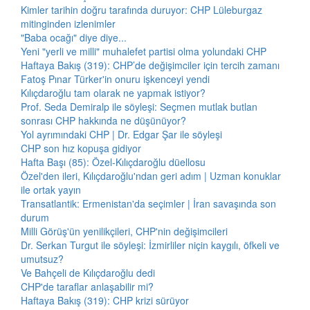
Kimler tarihin doğru tarafında duruyor: CHP Lüleburgaz
mitinginden izlenimler
"Baba ocağı" diye diye...
Yeni "yerli ve milli" muhalefet partisi olma yolundaki CHP
Haftaya Bakış (319): CHP’de değişimciler için tercih zamanı
Fatoş Pınar Türker'in onuru işkenceyi yendi
Kılıçdaroğlu tam olarak ne yapmak istiyor?
Prof. Seda Demiralp ile söyleşi: Seçmen mutlak butlan
sonrası CHP hakkında ne düşünüyor?
Yol ayrımındaki CHP | Dr. Edgar Şar ile söyleşi
CHP son hız kopuşa gidiyor
Hafta Başı (85): Özel-Kılıçdaroğlu düellosu
Özel'den ileri, Kılıçdaroğlu'ndan geri adım | Uzman konuklar
ile ortak yayın
Transatlantik: Ermenistan'da seçimler | İran savaşında son
durum
Milli Görüş'ün yenilikçileri, CHP'nin değişimcileri
Dr. Serkan Turgut ile söyleşi: İzmirliler niçin kaygılı, öfkeli ve
umutsuz?
Ve Bahçeli de Kılıçdaroğlu dedi
CHP'de taraflar anlaşabilir mi?
Haftaya Bakış (319): CHP krizi sürüyor