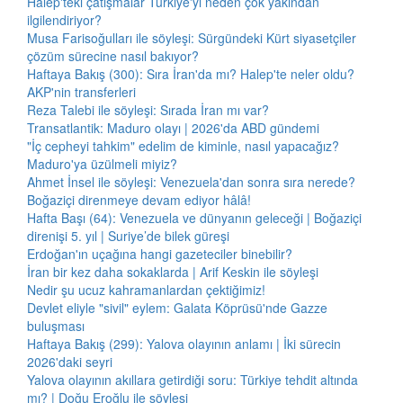
Halep'teki çatışmalar Türkiye'yi neden çok yakından
ilgilendiriyor?
Musa Farisoğulları ile söyleşi: Sürgündeki Kürt siyasetçiler
çözüm sürecine nasıl bakıyor?
Haftaya Bakış (300): Sıra İran'da mı? Halep'te neler oldu?
AKP'nin transferleri
Reza Talebi ile söyleşi: Sırada İran mı var?
Transatlantik: Maduro olayı | 2026'da ABD gündemi
"İç cepheyi tahkim" edelim de kiminle, nasıl yapacağız?
Maduro'ya üzülmeli miyiz?
Ahmet İnsel ile söyleşi: Venezuela'dan sonra sıra nerede?
Boğaziçi direnmeye devam ediyor hâlâ!
Hafta Başı (64): Venezuela ve dünyanın geleceği | Boğaziçi
direnişi 5. yıl | Suriye’de bilek güreşi
Erdoğan'ın uçağına hangi gazeteciler binebilir?
İran bir kez daha sokaklarda | Arif Keskin ile söyleşi
Nedir şu ucuz kahramanlardan çektiğimiz!
Devlet eliyle "sivil" eylem: Galata Köprüsü'nde Gazze
buluşması
Haftaya Bakış (299): Yalova olayının anlamı | İki sürecin
2026'daki seyri
Yalova olayının akıllara getirdiği soru: Türkiye tehdit altında
mı? | Doğu Eroğlu ile söyleşi