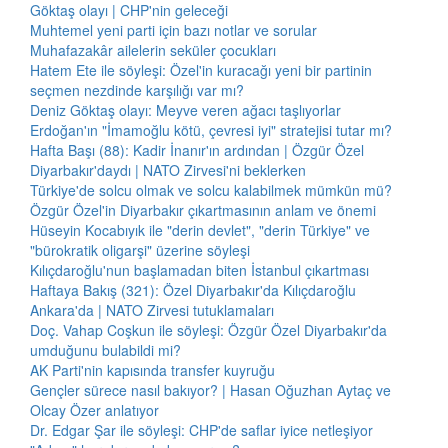
Göktaş olayı | CHP'nin geleceği
Muhtemel yeni parti için bazı notlar ve sorular
Muhafazakâr ailelerin seküler çocukları
Hatem Ete ile söyleşi: Özel'in kuracağı yeni bir partinin
seçmen nezdinde karşılığı var mı?
Deniz Göktaş olayı: Meyve veren ağacı taşlıyorlar
Erdoğan'ın "İmamoğlu kötü, çevresi iyi" stratejisi tutar mı?
Hafta Başı (88): Kadir İnanır'ın ardından | Özgür Özel
Diyarbakır'daydı | NATO Zirvesi'ni beklerken
Türkiye'de solcu olmak ve solcu kalabilmek mümkün mü?
Özgür Özel'in Diyarbakır çıkartmasının anlam ve önemi
Hüseyin Kocabıyık ile "derin devlet", "derin Türkiye" ve
"bürokratik oligarşi" üzerine söyleşi
Kılıçdaroğlu'nun başlamadan biten İstanbul çıkartması
Haftaya Bakış (321): Özel Diyarbakır'da Kılıçdaroğlu
Ankara'da | NATO Zirvesi tutuklamaları
Doç. Vahap Coşkun ile söyleşi: Özgür Özel Diyarbakır'da
umduğunu bulabildi mi?
AK Parti'nin kapısında transfer kuyruğu
Gençler sürece nasıl bakıyor? | Hasan Oğuzhan Aytaç ve
Olcay Özer anlatıyor
Dr. Edgar Şar ile söyleşi: CHP'de saflar iyice netleşiyor