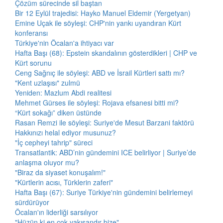
Çözüm sürecinde sil baştan
Bir 12 Eylül trajedisi: Hayko Manuel Eldemir (Yergetyan)
Emine Uçak ile söyleşi: CHP'nin yankı uyandıran Kürt
konferansı
Türkiye'nin Öcalan'a ihtiyacı var
Hafta Başı (68): Epstein skandalının gösterdikleri | CHP ve
Kürt sorunu
Ceng Sağnıç ile söyleşi: ABD ve İsrail Kürtleri sattı mı?
"Kent uzlaşısı" zulmü
Yeniden: Mazlum Abdi realitesi
Mehmet Gürses ile söyleşi: Rojava efsanesi bitti mi?
“Kürt sokağı” diken üstünde
Rasan Remzi ile söyleşi: Suriye'de Mesut Barzani faktörü
Hakkınızı helal ediyor musunuz?
"İç cepheyi tahrip" süreci
Transatlantik: ABD’nin gündemini ICE belirliyor | Suriye’de
anlaşma oluyor mu?
"Biraz da siyaset konuşalım!"
"Kürtlerin acısı, Türklerin zaferi"
Hafta Başı (67): Suriye Türkiye'nin gündemini belirlemeyi
sürdürüyor
Öcalan'ın liderliği sarsılıyor
"Hüzün ki en çok yakışandır bize"