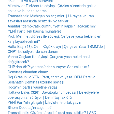
akademik ve siyasi serüveni
Mümtaz'er Türköne ile söyleşi: Çözüm sürecinde gelinen
nokta ve bundan sonrası
Transatlantik: Michigan ön seçimleri | Ukrayna ve İran
savaşları arasında benzerlik ve farklar
Anahtar "demokratik cumhuriyet"in kapısını açacak mı?
YENİ Parti: Tek başına muhalefet
Prof. Mehmet Gürses ile söyleşi: Çerçeve yasa beklentileri
karşılayabilecek mi?
Hafta Başı (93): Cem Küçük olayı | Çerçeve Yasa TBMM'de |
CHP'li belediyelerde son durum
Vahap Coşkun ile söyleşi: Çerçeve yasa neleri nasıl
değiştirecek?
CHP'den AKP'ye transferler sürüyor: Sorumlu kim?
Demirtaş olmadan olmaz
Roj Girasun ile YENİ Parti, çerçeve yasa, DEM Parti ve
Selahattin Demirtaş üzerine söyleşi
Hoca'nın parti siyasetine vedası
Haftaya Bakış (326): Davutoğlu'nun vedası | Belediyelere
operasyonlar sürüyor | Demirtaş faktörü
YENİ Parti'nin gidişatı | İzleyicilerle ortak yayın
Sinem Dedetaş'ın suçu ne?
Transatlantik: Çözüm süreci bölgeyi nasıl etkiler? | ABD-