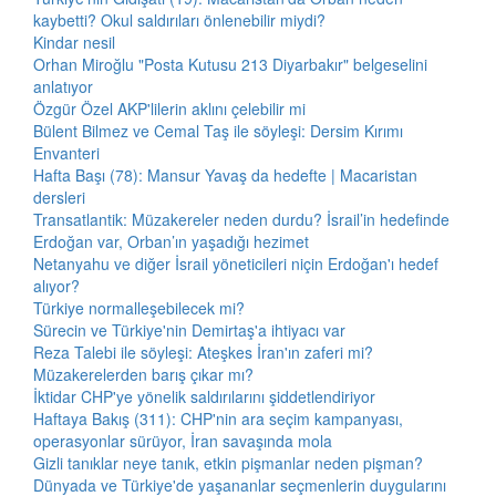
kaybetti? Okul saldırıları önlenebilir miydi?
Kindar nesil
Orhan Miroğlu "Posta Kutusu 213 Diyarbakır" belgeselini
anlatıyor
Özgür Özel AKP'lilerin aklını çelebilir mi
Bülent Bilmez ve Cemal Taş ile söyleşi: Dersim Kırımı
Envanteri
Hafta Başı (78): Mansur Yavaş da hedefte | Macaristan
dersleri
Transatlantik: Müzakereler neden durdu? İsrail’in hedefinde
Erdoğan var, Orban’ın yaşadığı hezimet
Netanyahu ve diğer İsrail yöneticileri niçin Erdoğan'ı hedef
alıyor?
Türkiye normalleşebilecek mi?
Sürecin ve Türkiye'nin Demirtaş'a ihtiyacı var
Reza Talebi ile söyleşi: Ateşkes İran'ın zaferi mi?
Müzakerelerden barış çıkar mı?
İktidar CHP'ye yönelik saldırılarını şiddetlendiriyor
Haftaya Bakış (311): CHP'nin ara seçim kampanyası,
operasyonlar sürüyor, İran savaşında mola
Gizli tanıklar neye tanık, etkin pişmanlar neden pişman?
Dünyada ve Türkiye'de yaşananlar seçmenlerin duygularını