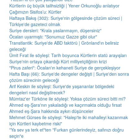
Kürtlerin üç büyük talihsizliği | Yener Orkunoğlu anlatıyor
Çağımızın Sisifos’u: Kürtler
Haftaya Bakış (302): Suriye'nin gölgesinde çözüm süreci |
Türkiye'de gazeteci olmak
Suriye dersleri: "Krala yaslanmayın, düşersiniz"
Öcalan uyarmıştı: "Sonumuz Gazze gibi olur"
Transtlantik: Suriye'de ABD faktörü | Grönland'ın belirsiz
geleceği
Ümit Fırat ile söyleşi: Tarih boyunca Kürtlerin statü arayışları
Suriye'nin ortaya çıkardığı Kürt milliyetçiliğinin krizi
"Pirus zaferi": Öcalan'ın kehaneti Suriye de gerçekleşiyor
Hafta Başı (66): Suriye'de dengeler değişti | Suriye'den sonra
çözüm sürecinin geleceği
Arif Keskin ile söyleşi: Suriye'de yaşananlar bölgedeki
dengeleri nasıl değiştirecek?
Mümtaz'er Türköne ile söyleşi: Yoksa çözüm süreci bitti mi?
Ahmed eş-Şara'nın yakaladığı ve kaçırmakta olduğu fırsat
Ahmed eş-Şara hakkında aykırı düşünceler
Mehmet Gürses ile söyleşi: "Halep'te iki mahalleyi kazanmak
için Kürtleri kaybetme riski"
"Ya sev ya terk et"ten "Furkan günlerindeyiz, safınızı doğru
seçin"e