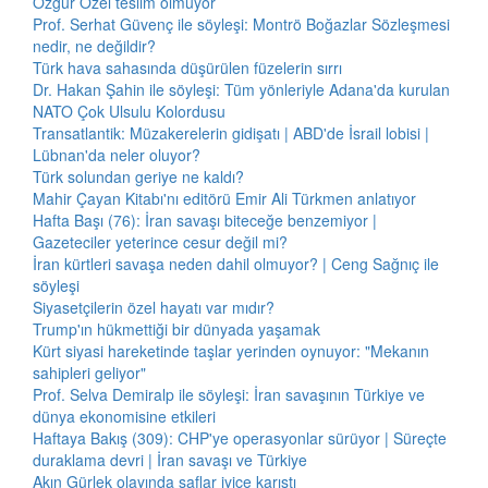
Özgür Özel teslim olmuyor
Prof. Serhat Güvenç ile söyleşi: Montrö Boğazlar Sözleşmesi
nedir, ne değildir?
Türk hava sahasında düşürülen füzelerin sırrı
Dr. Hakan Şahin ile söyleşi: Tüm yönleriyle Adana'da kurulan
NATO Çok Ulsulu Kolordusu
Transatlantik: Müzakerelerin gidişatı | ABD'de İsrail lobisi |
Lübnan'da neler oluyor?
Türk solundan geriye ne kaldı?
Mahir Çayan Kitabı'nı editörü Emir Ali Türkmen anlatıyor
Hafta Başı (76): İran savaşı biteceğe benzemiyor |
Gazeteciler yeterince cesur değil mi?
İran kürtleri savaşa neden dahil olmuyor? | Ceng Sağnıç ile
söyleşi
Siyasetçilerin özel hayatı var mıdır?
Trump'ın hükmettiği bir dünyada yaşamak
Kürt siyasi hareketinde taşlar yerinden oynuyor: "Mekanın
sahipleri geliyor"
Prof. Selva Demiralp ile söyleşi: İran savaşının Türkiye ve
dünya ekonomisine etkileri
Haftaya Bakış (309): CHP'ye operasyonlar sürüyor | Süreçte
duraklama devri | İran savaşı ve Türkiye
Akın Gürlek olayında saflar iyice karıştı