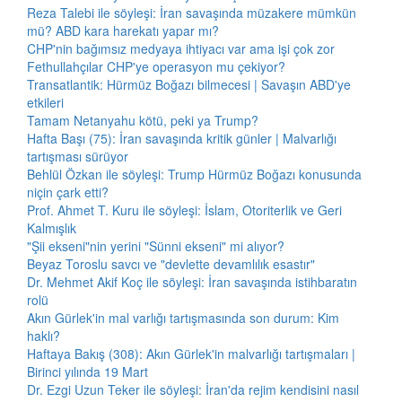
Reza Talebi ile söyleşi: İran savaşında müzakere mümkün
mü? ABD kara harekatı yapar mı?
CHP'nin bağımsız medyaya ihtiyacı var ama işi çok zor
Fethullahçılar CHP'ye operasyon mu çekiyor?
Transatlantik: Hürmüz Boğazı bilmecesi | Savaşın ABD'ye
etkileri
Tamam Netanyahu kötü, peki ya Trump?
Hafta Başı (75): İran savaşında kritik günler | Malvarlığı
tartışması sürüyor
Behlül Özkan ile söyleşi: Trump Hürmüz Boğazı konusunda
niçin çark etti?
Prof. Ahmet T. Kuru ile söyleşi: İslam, Otoriterlik ve Geri
Kalmışlık
"Şii ekseni"nin yerini "Sünni ekseni" mi alıyor?
Beyaz Toroslu savcı ve "devlette devamlılık esastır"
Dr. Mehmet Akif Koç ile söyleşi: İran savaşında istihbaratın
rolü
Akın Gürlek'in mal varlığı tartışmasında son durum: Kim
haklı?
Haftaya Bakış (308): Akın Gürlek'in malvarlığı tartışmaları |
Birinci yılında 19 Mart
Dr. Ezgi Uzun Teker ile söyleşi: İran'da rejim kendisini nasıl