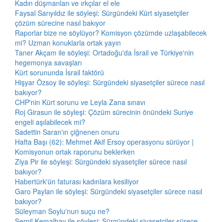
Kadın düşmanları ve ırkçılar el ele
Faysal Sarıyıldız ile söyleşi: Sürgündeki Kürt siyasetçiler
çözüm sürecine nasıl bakıyor
Raporlar bize ne söylüyor? Komisyon çözümde uzlaşabilecek
mi? Uzman konuklarla ortak yayın
Taner Akçam ile söyleşi: Ortadoğu'da İsrail ve Türkiye'nin
hegemonya savaşları
Kürt sorununda İsrail faktörü
Hişyar Özsoy ile söyleşi: Sürgündeki siyasetçiler sürece nasıl
bakıyor?
CHP'nin Kürt sorunu ve Leyla Zana sınavı
Roj Girasun ile söyleşi: Çözüm sürecinin önündeki Suriye
engeli aşılabilecek mi?
Sadettin Saran'ın çiğnenen onuru
Hafta Başı (62): Mehmet Akif Ersoy operasyonu sürüyor |
Komisyonun ortak raporunu beklerken
Ziya Pir ile söyleşi: Sürgündeki siyasetçiler sürece nasıl
bakıyor?
Habertürk'ün faturası kadınlara kesiliyor
Garo Paylan ile söyleşi: Sürgündeki siyasetçiler sürece nasıl
bakıyor?
Süleyman Soylu'nun suçu ne?
Serpil Kemalbay ile söyleşi: Sürgündeki siyasetçiler sürece