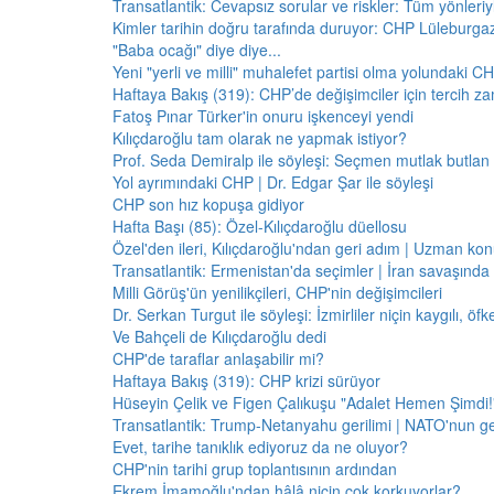
Transatlantik: Cevapsız sorular ve riskler: Tüm yönler
Kimler tarihin doğru tarafında duruyor: CHP Lüleburga
"Baba ocağı" diye diye...
Yeni "yerli ve milli" muhalefet partisi olma yolundaki C
Haftaya Bakış (319): CHP’de değişimciler için tercih z
Fatoş Pınar Türker'in onuru işkenceyi yendi
Kılıçdaroğlu tam olarak ne yapmak istiyor?
Prof. Seda Demiralp ile söyleşi: Seçmen mutlak butla
Yol ayrımındaki CHP | Dr. Edgar Şar ile söyleşi
CHP son hız kopuşa gidiyor
Hafta Başı (85): Özel-Kılıçdaroğlu düellosu
Özel'den ileri, Kılıçdaroğlu'ndan geri adım | Uzman konu
Transatlantik: Ermenistan'da seçimler | İran savaşınd
Milli Görüş'ün yenilikçileri, CHP'nin değişimcileri
Dr. Serkan Turgut ile söyleşi: İzmirliler niçin kaygılı, ö
Ve Bahçeli de Kılıçdaroğlu dedi
CHP'de taraflar anlaşabilir mi?
Haftaya Bakış (319): CHP krizi sürüyor
Hüseyin Çelik ve Figen Çalıkuşu "Adalet Hemen Şimdi!" 
Transatlantik: Trump-Netanyahu gerilimi | NATO'nun g
Evet, tarihe tanıklık ediyoruz da ne oluyor?
CHP'nin tarihi grup toplantısının ardından
Ekrem İmamoğlu'ndan hâlâ niçin çok korkuyorlar?