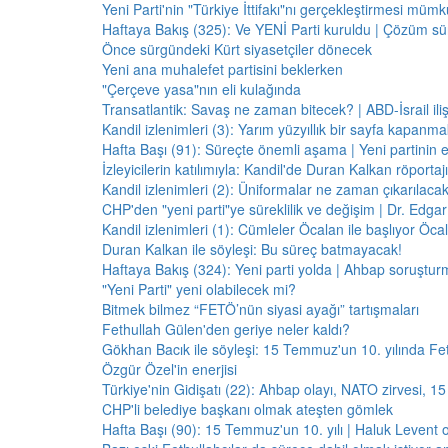
Yeni Parti'nin "Türkiye İttifakı"nı gerçekleştirmesi mü
Haftaya Bakış (325): Ve YENİ Parti kuruldu | Çözüm 
Önce sürgündeki Kürt siyasetçiler dönecek
Yeni ana muhalefet partisini beklerken
"Çerçeve yasa"nın eli kulağında
Transatlantik: Savaş ne zaman bitecek? | ABD-İsrail il
Kandil izlenimleri (3): Yarım yüzyıllık bir sayfa kapanm
Hafta Başı (91): Süreçte önemli aşama | Yeni partinin e
İzleyicilerin katılımıyla: Kandil'de Duran Kalkan röporta
Kandil izlenimleri (2): Üniformalar ne zaman çıkarılaca
CHP'den "yeni parti"ye süreklilik ve değişim | Dr. Edgar 
Kandil izlenimleri (1): Cümleler Öcalan ile başlıyor Öcala
Duran Kalkan ile söyleşi: Bu süreç batmayacak!
Haftaya Bakış (324): Yeni parti yolda | Ahbap soruştur
"Yeni Parti" yeni olabilecek mi?
Bitmek bilmez “FETÖ’nün siyasi ayağı” tartışmaları
Fethullah Gülen'den geriye neler kaldı?
Gökhan Bacık ile söyleşi: 15 Temmuz'un 10. yılında Fe
Özgür Özel'in enerjisi
Türkiye'nin Gidişatı (22): Ahbap olayı, NATO zirvesi, 1
CHP'li belediye başkanı olmak ateşten gömlek
Hafta Başı (90): 15 Temmuz'un 10. yılı | Haluk Levent o