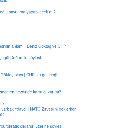
ncak...
amoğlu savunma yapabilecek mi?
si'nin anlamı | Deniz Göktaş ve CHP
egül Doğan ile söyleşi
 Göktaş olayı | CHP'nin geleceği
n seçmen nezdinde karşılığı var mı?
mı?
Diyarbakır'daydı | NATO Zirvesi'ni beklerken
mü?
"bürokratik oligarşi" üzerine söyleşi