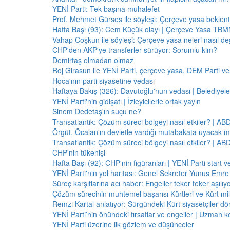
YENİ Parti: Tek başına muhalefet
Prof. Mehmet Gürses ile söyleşi: Çerçeve yasa beklenti
Hafta Başı (93): Cem Küçük olayı | Çerçeve Yasa TBMM
Vahap Coşkun ile söyleşi: Çerçeve yasa neleri nasıl de
CHP'den AKP'ye transferler sürüyor: Sorumlu kim?
Demirtaş olmadan olmaz
Roj Girasun ile YENİ Parti, çerçeve yasa, DEM Parti ve
Hoca'nın parti siyasetine vedası
Haftaya Bakış (326): Davutoğlu'nun vedası | Belediyele
YENİ Parti'nin gidişatı | İzleyicilerle ortak yayın
Sinem Dedetaş'ın suçu ne?
Transatlantik: Çözüm süreci bölgeyi nasıl etkiler? | A
Örgüt, Öcalan'ın devletle vardığı mutabakata uyacak m
Transatlantik: Çözüm süreci bölgeyi nasıl etkiler? | A
CHP'nin tükenişi
Hafta Başı (92): CHP'nin figüranları | YENİ Parti start 
YENİ Parti'nin yol haritası: Genel Sekreter Yunus Emre 
Süreç karşıtlarına acı haber: Engeller teker teker aşılıy
Çözüm sürecinin muhtemel başarısı Kürtleri ve Kürt milliy
Remzi Kartal anlatıyor: Sürgündeki Kürt siyasetçiler dö
YENİ Parti’nin önündeki fırsatlar ve engeller | Uzman k
YENİ Parti üzerine ilk gözlem ve düşünceler