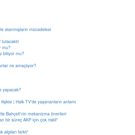
rle atanmışların mücadelesi
 tutacaktı!
or mu?
ı bitiyor mu?
anlar ne amaçlıyor?
ne yapacak?
 ilişkisi | Halk TV'de yaşananların anlamı
tle Bahçeli'nin mekanizma önerileri
n bir süreç AKP için çok riskli"
 algıları farklı"