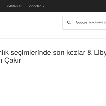
e-Kitaplar
Videolar
ık seçimlerinde son kozlar & Libya
n Çakır