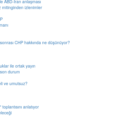
iyle ABD-İran anlaşması
z mitinginden izlenimler
HP
amanı
n sonrası CHP hakkında ne düşünüyor?
klar ile ortak yayın
a son durum
fkeli ve umutsuz?
toplantısını anlatıyor
eleceği