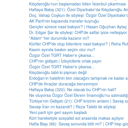
Kılıçdaroğlu'nun başlamadan biten İstanbul çıkartması
Haftaya Bakış (321): Özel Diyarbakır'da Kılıçdaroğlu A
Doç. Vahap Coşkun ile söyleşi: Özgür Özel Diyarbakır
AK Parti'nin kapısında transfer kuyruğu
Gençler sürece nasıl bakıyor? | Hasan Oğuzhan Aytaç 
Dr. Edgar Şar ile söyleşi: CHP'de saflar iyice netleşiyor
"Adam" her durumda kazanır mı?
Kürtler CHP'de olup bitenlere nasıl bakıyor? | Reha Ruh
Kasım ayında baskın seçim olur mu?
Özgür Özel TGRT Haber'e çıkarsa...
CHP'nin gidişatı | İzleyicilerle ortak yayın
Özgür Özel TGRT Haber'e çıkarsa...
Kılıçdaroğlu tabii ki pişman değil
Erdoğan'ın halefinin kim olacağını tartışmak ne kadar a
CHP'de ihraçlar duracağa benzemiyor
Haftaya Bakış (320): Ne olacak bu CHP'nin hali?
Ne oluyorsa Özgür Özel Ekrem İmamoğlu'nu satmadığı 
Türkiye'nin Gidişatı (21): CHP krizinin anlamı | Savaş s
Savaşı İran mı kazandı? | Reza Talebi ile söyleşi
Yeni parti için geri sayım başladı
Kürt hareketiyle sosyalist sol arasında makas açılıyor
Hafta Başı (86): Savaş sonunda bitti mi? | CHP hep 