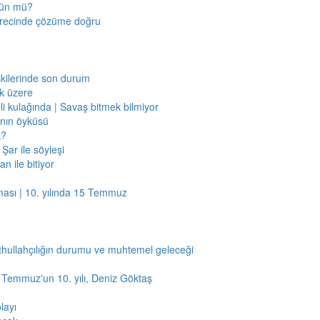
mkün mü?
sürecinde çözüme doğru
işkilerinde son durum
ak üzere
li kulağında | Savaş bitmek bilmiyor
jının öyküsü
k?
Şar ile söyleşi
n ile bitiyor
ması | 10. yılında 15 Temmuz
thullahçılığın durumu ve muhtemel geleceği
5 Temmuz'un 10. yılı, Deniz Göktaş
layı