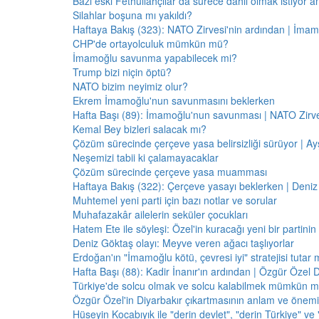
Bazı eski Fethullahçılar da sürece dahil olmak istiyor a
Silahlar boşuna mı yakıldı?
Haftaya Bakış (323): NATO Zirvesi'nin ardından | İm
CHP'de ortayolculuk mümkün mü?
İmamoğlu savunma yapabilecek mi?
Trump bizi niçin öptü?
NATO bizim neyimiz olur?
Ekrem İmamoğlu'nun savunmasını beklerken
Hafta Başı (89): İmamoğlu'nun savunması | NATO Zirve
Kemal Bey bizleri salacak mı?
Çözüm sürecinde çerçeve yasa belirsizliği sürüyor | Ayş
Neşemizi tabii ki çalamayacaklar
Çözüm sürecinde çerçeve yasa muamması
Haftaya Bakış (322): Çerçeve yasayı beklerken | Deniz
Muhtemel yeni parti için bazı notlar ve sorular
Muhafazakâr ailelerin seküler çocukları
Hatem Ete ile söyleşi: Özel'in kuracağı yeni bir partini
Deniz Göktaş olayı: Meyve veren ağacı taşlıyorlar
Erdoğan'ın "İmamoğlu kötü, çevresi iyi" stratejisi tutar 
Hafta Başı (88): Kadir İnanır'ın ardından | Özgür Özel 
Türkiye'de solcu olmak ve solcu kalabilmek mümkün 
Özgür Özel'in Diyarbakır çıkartmasının anlam ve önemi
Hüseyin Kocabıyık ile "derin devlet", "derin Türkiye" ve 