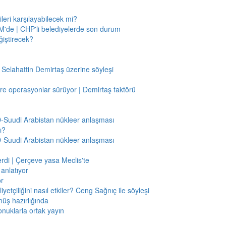
leri karşılayabilecek mi?
'de | CHP'li belediyelerde son durum
ğiştirecek?
 Selahattin Demirtaş üzerine söyleşi
re operasyonlar sürüyor | Demirtaş faktörü
BD-Suudi Arabistan nükleer anlaşması
ı?
BD-Suudi Arabistan nükleer anlaşması
verdi | Çerçeve yasa Meclis'te
anlatıyor
or
etçiliğini nasıl etkiler? Ceng Sağnıç ile söyleşi
nüş hazırlığında
onuklarla ortak yayın