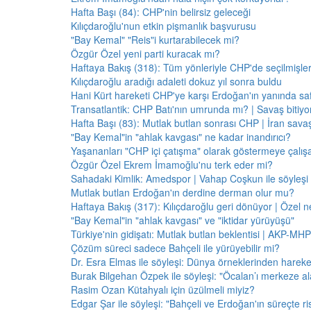
Hafta Başı (84): CHP'nin belirsiz geleceği
Kılıçdaroğlu'nun etkin pişmanlık başvurusu
"Bay Kemal" "Reis"i kurtarabilecek mi?
Özgür Özel yeni parti kuracak mı?
Haftaya Bakış (318): Tüm yönleriyle CHP'de seçilmişle
Kılıçdaroğlu aradığı adaleti dokuz yıl sonra buldu
Hani Kürt hareketi CHP'ye karşı Erdoğan'ın yanında saf
Transatlantik: CHP Batı'nın umrunda mı? | Savaş bitiy
Hafta Başı (83): Mutlak butlan sonrası CHP | İran savaş
"Bay Kemal"in "ahlak kavgası" ne kadar inandırıcı?
Yaşananları "CHP içi çatışma" olarak göstermeye çalış
Özgür Özel Ekrem İmamoğlu'nu terk eder mi?
Sahadaki Kimlik: Amedspor | Vahap Coşkun ile söyleşi
Mutlak butlan Erdoğan'ın derdine derman olur mu?
Haftaya Bakış (317): Kılıçdaroğlu geri dönüyor | Özel 
"Bay Kemal"in "ahlak kavgası" ve "iktidar yürüyüşü"
Türkiye'nin gidişatı: Mutlak butlan beklentisi | AKP-MHP
Çözüm süreci sadece Bahçeli ile yürüyebilir mi?
Dr. Esra Elmas ile söyleşi: Dünya örneklerinden hareke
Burak Bilgehan Özpek ile söyleşi: "Öcalan’ı merkeze ala
Rasim Ozan Kütahyalı için üzülmeli miyiz?
Edgar Şar ile söyleşi: "Bahçeli ve Erdoğan'ın süreçte risk