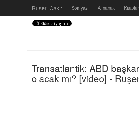
Rusen Cakir
Son yazı
Almanak
Kitaplar
Transatlantik: ABD başkanl
olacak mı? [video] - Ruşe