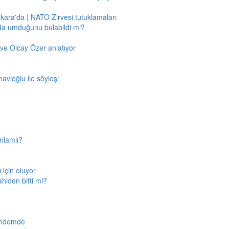
nkara'da | NATO Zirvesi tutuklamaları
'da umduğunu bulabildi mi?
ve Olcay Özer anlatıyor
avioğlu ile söyleşi
nlamlı?
için oluyor
ahiden bitti mi?
gündemde