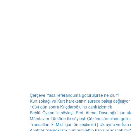
Çerçeve Yasa referanduma götürülürse ne olur?
Kürt sokağı ve Kürt hareketinin sürece bakışı değişiyor 
1034 gün sonra Kılıçdaroğlu’nu canlı izlemek
Behlül Özkan ile söyleşi: Prof. Ahmet Davutoğlu'nun a
Mümtaz'er Türköne ile söyleşi: Çözüm sürecinde gelin
Transatlantik: Michigan ön seçimleri | Ukrayna ve İran 
Anahtar "demokratik cumhuriyet"in kapısını açacak mı?