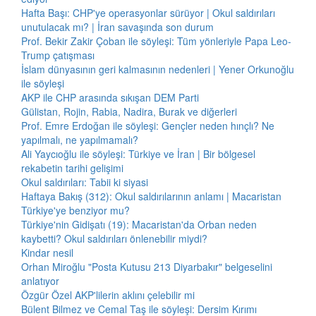
Hafta Başı: CHP'ye operasyonlar sürüyor | Okul saldırıları
unutulacak mı? | İran savaşında son durum
Prof. Bekir Zakir Çoban ile söyleşi: Tüm yönleriyle Papa Leo-
Trump çatışması
İslam dünyasının geri kalmasının nedenleri | Yener Orkunoğlu
ile söyleşi
AKP ile CHP arasında sıkışan DEM Parti
Gülistan, Rojin, Rabia, Nadira, Burak ve diğerleri
Prof. Emre Erdoğan ile söyleşi: Gençler neden hınçlı? Ne
yapılmalı, ne yapılmamalı?
Ali Yaycıoğlu ile söyleşi: Türkiye ve İran | Bir bölgesel
rekabetin tarihi gelişimi
Okul saldırıları: Tabii ki siyasi
Haftaya Bakış (312): Okul saldırılarının anlamı | Macaristan
Türkiye'ye benziyor mu?
Türkiye'nin Gidişatı (19): Macaristan'da Orban neden
kaybetti? Okul saldırıları önlenebilir miydi?
Kindar nesil
Orhan Miroğlu "Posta Kutusu 213 Diyarbakır" belgeselini
anlatıyor
Özgür Özel AKP'lilerin aklını çelebilir mi
Bülent Bilmez ve Cemal Taş ile söyleşi: Dersim Kırımı