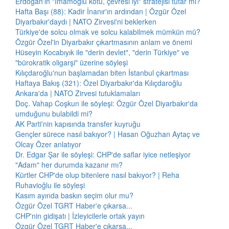
Erdoğan'ın "İmamoğlu kötü, çevresi iyi" stratejisi tutar mı?
Hafta Başı (88): Kadir İnanır'ın ardından | Özgür Özel
Diyarbakır'daydı | NATO Zirvesi'ni beklerken
Türkiye'de solcu olmak ve solcu kalabilmek mümkün mü?
Özgür Özel'in Diyarbakır çıkartmasının anlam ve önemi
Hüseyin Kocabıyık ile "derin devlet", "derin Türkiye" ve
"bürokratik oligarşi" üzerine söyleşi
Kılıçdaroğlu'nun başlamadan biten İstanbul çıkartması
Haftaya Bakış (321): Özel Diyarbakır'da Kılıçdaroğlu
Ankara'da | NATO Zirvesi tutuklamaları
Doç. Vahap Coşkun ile söyleşi: Özgür Özel Diyarbakır'da
umduğunu bulabildi mi?
AK Parti'nin kapısında transfer kuyruğu
Gençler sürece nasıl bakıyor? | Hasan Oğuzhan Aytaç ve
Olcay Özer anlatıyor
Dr. Edgar Şar ile söyleşi: CHP'de saflar iyice netleşiyor
"Adam" her durumda kazanır mı?
Kürtler CHP'de olup bitenlere nasıl bakıyor? | Reha
Ruhavioğlu ile söyleşi
Kasım ayında baskın seçim olur mu?
Özgür Özel TGRT Haber'e çıkarsa...
CHP'nin gidişatı | İzleyicilerle ortak yayın
Özgür Özel TGRT Haber'e çıkarsa...