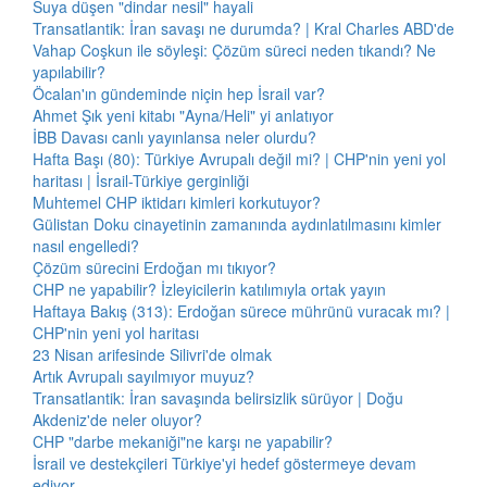
Suya düşen "dindar nesil" hayali
Transatlantik: İran savaşı ne durumda? | Kral Charles ABD'de
Vahap Coşkun ile söyleşi: Çözüm süreci neden tıkandı? Ne
yapılabilir?
Öcalan'ın gündeminde niçin hep İsrail var?
Ahmet Şık yeni kitabı "Ayna/Heli" yi anlatıyor
İBB Davası canlı yayınlansa neler olurdu?
Hafta Başı (80): Türkiye Avrupalı değil mi? | CHP'nin yeni yol
haritası | İsrail-Türkiye gerginliği
Muhtemel CHP iktidarı kimleri korkutuyor?
Gülistan Doku cinayetinin zamanında aydınlatılmasını kimler
nasıl engelledi?
Çözüm sürecini Erdoğan mı tıkıyor?
CHP ne yapabilir? İzleyicilerin katılımıyla ortak yayın
Haftaya Bakış (313): Erdoğan sürece mührünü vuracak mı? |
CHP'nin yeni yol haritası
23 Nisan arifesinde Silivri'de olmak
Artık Avrupalı sayılmıyor muyuz?
Transatlantik: İran savaşında belirsizlik sürüyor | Doğu
Akdeniz'de neler oluyor?
CHP "darbe mekaniği"ne karşı ne yapabilir?
İsrail ve destekçileri Türkiye'yi hedef göstermeye devam
ediyor