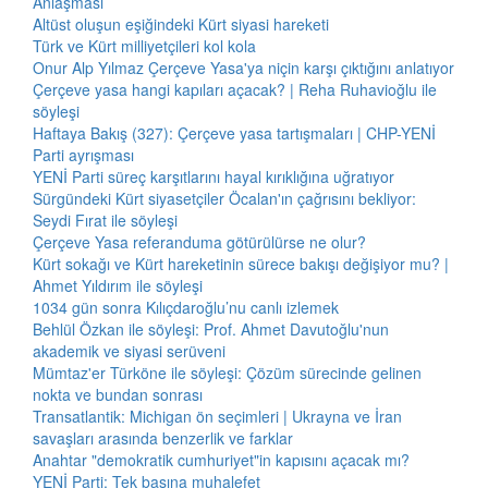
Anlaşması
Altüst oluşun eşiğindeki Kürt siyasi hareketi
Türk ve Kürt milliyetçileri kol kola
Onur Alp Yılmaz Çerçeve Yasa'ya niçin karşı çıktığını anlatıyor
Çerçeve yasa hangi kapıları açacak? | Reha Ruhavioğlu ile
söyleşi
Haftaya Bakış (327): Çerçeve yasa tartışmaları | CHP-YENİ
Parti ayrışması
YENİ Parti süreç karşıtlarını hayal kırıklığına uğratıyor
Sürgündeki Kürt siyasetçiler Öcalan'ın çağrısını bekliyor:
Seydi Fırat ile söyleşi
Çerçeve Yasa referanduma götürülürse ne olur?
Kürt sokağı ve Kürt hareketinin sürece bakışı değişiyor mu? |
Ahmet Yıldırım ile söyleşi
1034 gün sonra Kılıçdaroğlu’nu canlı izlemek
Behlül Özkan ile söyleşi: Prof. Ahmet Davutoğlu'nun
akademik ve siyasi serüveni
Mümtaz'er Türköne ile söyleşi: Çözüm sürecinde gelinen
nokta ve bundan sonrası
Transatlantik: Michigan ön seçimleri | Ukrayna ve İran
savaşları arasında benzerlik ve farklar
Anahtar "demokratik cumhuriyet"in kapısını açacak mı?
YENİ Parti: Tek başına muhalefet