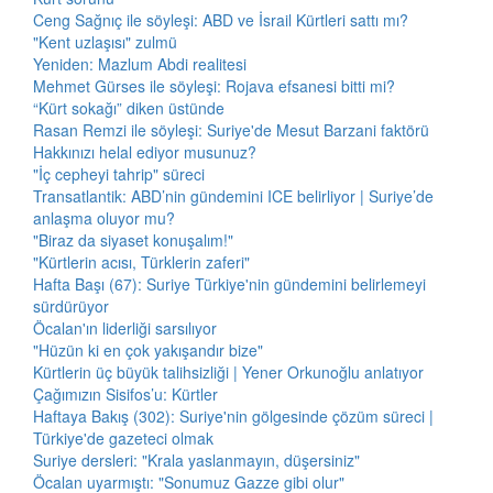
Ceng Sağnıç ile söyleşi: ABD ve İsrail Kürtleri sattı mı?
"Kent uzlaşısı" zulmü
Yeniden: Mazlum Abdi realitesi
Mehmet Gürses ile söyleşi: Rojava efsanesi bitti mi?
“Kürt sokağı” diken üstünde
Rasan Remzi ile söyleşi: Suriye'de Mesut Barzani faktörü
Hakkınızı helal ediyor musunuz?
"İç cepheyi tahrip" süreci
Transatlantik: ABD’nin gündemini ICE belirliyor | Suriye’de
anlaşma oluyor mu?
"Biraz da siyaset konuşalım!"
"Kürtlerin acısı, Türklerin zaferi"
Hafta Başı (67): Suriye Türkiye'nin gündemini belirlemeyi
sürdürüyor
Öcalan'ın liderliği sarsılıyor
"Hüzün ki en çok yakışandır bize"
Kürtlerin üç büyük talihsizliği | Yener Orkunoğlu anlatıyor
Çağımızın Sisifos’u: Kürtler
Haftaya Bakış (302): Suriye'nin gölgesinde çözüm süreci |
Türkiye'de gazeteci olmak
Suriye dersleri: "Krala yaslanmayın, düşersiniz"
Öcalan uyarmıştı: "Sonumuz Gazze gibi olur"