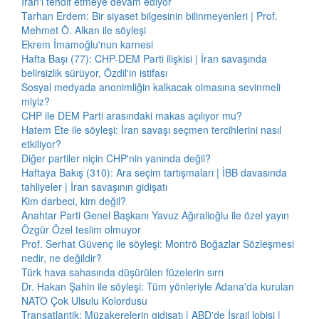
İran'ı tehdit etmeye devam ediyor
Tarhan Erdem: Bir siyaset bilgesinin bilinmeyenleri | Prof.
Mehmet Ö. Alkan ile söyleşi
Ekrem İmamoğlu'nun karnesi
Hafta Başı (77): CHP-DEM Parti ilişkisi | İran savaşında
belirsizlik sürüyor, Özdil'in istifası
Sosyal medyada anonimliğin kalkacak olmasına sevinmeli
miyiz?
CHP ile DEM Parti arasındaki makas açılıyor mu?
Hatem Ete ile söyleşi: İran savaşı seçmen tercihlerini nasıl
etkiliyor?
Diğer partiler niçin CHP'nin yanında değil?
Haftaya Bakış (310): Ara seçim tartışmaları | İBB davasında
tahliyeler | İran savaşının gidişatı
Kim darbeci, kim değil?
Anahtar Parti Genel Başkanı Yavuz Ağıralioğlu ile özel yayın
Özgür Özel teslim olmuyor
Prof. Serhat Güvenç ile söyleşi: Montrö Boğazlar Sözleşmesi
nedir, ne değildir?
Türk hava sahasında düşürülen füzelerin sırrı
Dr. Hakan Şahin ile söyleşi: Tüm yönleriyle Adana'da kurulan
NATO Çok Ulsulu Kolordusu
Transatlantik: Müzakerelerin gidişatı | ABD'de İsrail lobisi |