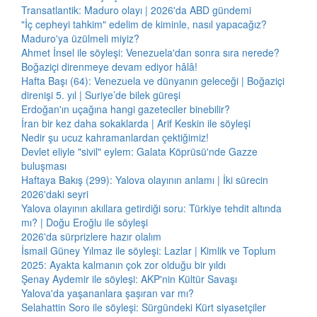
Transatlantik: Maduro olayı | 2026'da ABD gündemi
"İç cepheyi tahkim" edelim de kiminle, nasıl yapacağız?
Maduro'ya üzülmeli miyiz?
Ahmet İnsel ile söyleşi: Venezuela'dan sonra sıra nerede?
Boğaziçi direnmeye devam ediyor hâlâ!
Hafta Başı (64): Venezuela ve dünyanın geleceği | Boğaziçi
direnişi 5. yıl | Suriye’de bilek güreşi
Erdoğan'ın uçağına hangi gazeteciler binebilir?
İran bir kez daha sokaklarda | Arif Keskin ile söyleşi
Nedir şu ucuz kahramanlardan çektiğimiz!
Devlet eliyle "sivil" eylem: Galata Köprüsü'nde Gazze
buluşması
Haftaya Bakış (299): Yalova olayının anlamı | İki sürecin
2026'daki seyri
Yalova olayının akıllara getirdiği soru: Türkiye tehdit altında
mı? | Doğu Eroğlu ile söyleşi
2026'da sürprizlere hazır olalım
İsmail Güney Yılmaz ile söyleşi: Lazlar | Kimlik ve Toplum
2025: Ayakta kalmanın çok zor olduğu bir yıldı
Şenay Aydemir ile söyleşi: AKP'nin Kültür Savaşı
Yalova'da yaşananlara şaşıran var mı?
Selahattin Soro ile söyleşi: Sürgündeki Kürt siyasetçiler