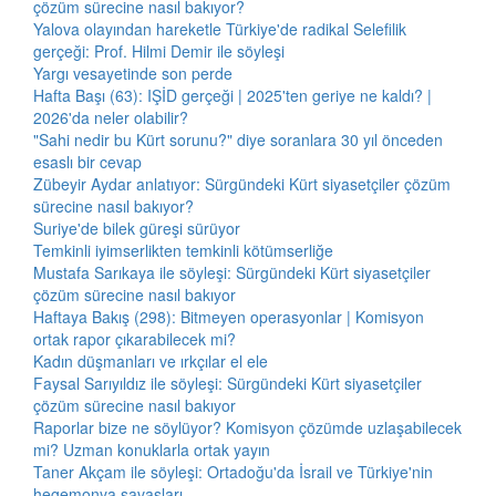
çözüm sürecine nasıl bakıyor?
Yalova olayından hareketle Türkiye'de radikal Selefilik
gerçeği: Prof. Hilmi Demir ile söyleşi
Yargı vesayetinde son perde
Hafta Başı (63): IŞİD gerçeği | 2025'ten geriye ne kaldı? |
2026'da neler olabilir?
"Sahi nedir bu Kürt sorunu?" diye soranlara 30 yıl önceden
esaslı bir cevap
Zübeyir Aydar anlatıyor: Sürgündeki Kürt siyasetçiler çözüm
sürecine nasıl bakıyor?
Suriye'de bilek güreşi sürüyor
Temkinli iyimserlikten temkinli kötümserliğe
Mustafa Sarıkaya ile söyleşi: Sürgündeki Kürt siyasetçiler
çözüm sürecine nasıl bakıyor
Haftaya Bakış (298): Bitmeyen operasyonlar | Komisyon
ortak rapor çıkarabilecek mi?
Kadın düşmanları ve ırkçılar el ele
Faysal Sarıyıldız ile söyleşi: Sürgündeki Kürt siyasetçiler
çözüm sürecine nasıl bakıyor
Raporlar bize ne söylüyor? Komisyon çözümde uzlaşabilecek
mi? Uzman konuklarla ortak yayın
Taner Akçam ile söyleşi: Ortadoğu'da İsrail ve Türkiye'nin
hegemonya savaşları