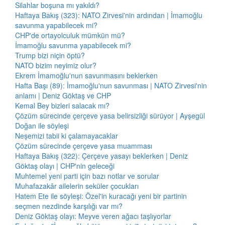
Silahlar boşuna mı yakıldı?
Haftaya Bakış (323): NATO Zirvesi'nin ardından | İmamoğlu
savunma yapabilecek mi?
CHP'de ortayolculuk mümkün mü?
İmamoğlu savunma yapabilecek mi?
Trump bizi niçin öptü?
NATO bizim neyimiz olur?
Ekrem İmamoğlu'nun savunmasını beklerken
Hafta Başı (89): İmamoğlu'nun savunması | NATO Zirvesi'nin
anlamı | Deniz Göktaş ve CHP
Kemal Bey bizleri salacak mı?
Çözüm sürecinde çerçeve yasa belirsizliği sürüyor | Ayşegül
Doğan ile söyleşi
Neşemizi tabii ki çalamayacaklar
Çözüm sürecinde çerçeve yasa muamması
Haftaya Bakış (322): Çerçeve yasayı beklerken | Deniz
Göktaş olayı | CHP'nin geleceği
Muhtemel yeni parti için bazı notlar ve sorular
Muhafazakâr ailelerin seküler çocukları
Hatem Ete ile söyleşi: Özel'in kuracağı yeni bir partinin
seçmen nezdinde karşılığı var mı?
Deniz Göktaş olayı: Meyve veren ağacı taşlıyorlar