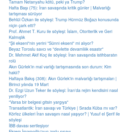
Tamam Netanyahu kötü, peki ya Trump?
Hafta Başı (75): İran savaşında kritik günler | Malvarlığı
tartışması sürüyor
Behlül Özkan ile söyleşi: Trump Hürmüz Boğazı konusunda
niçin çark etti?
Prof. Ahmet T. Kuru ile söyleşi: İslam, Otoriterlik ve Geri
Kalmışlık
"Şii ekseni"nin yerini "Sünni ekseni" mi alıyor?
Beyaz Toroslu savcı ve "devlette devamlılık esastır"
Dr. Mehmet Akif Koç ile söyleşi: İran savaşında istihbaratın
rolü
Akın Gürlek'in mal varlığı tartışmasında son durum: Kim
haklı?
Haftaya Bakış (308): Akın Gürlek'in malvarlığı tartışmaları |
Birinci yılında 19 Mart
Dr. Ezgi Uzun Teker ile söyleşi: İran'da rejim kendisini nasıl
yeniliyor?
"Varsa bir belgesi gitsin yargıya"
Transatlantik: İran savaşı ve Türkiye | Sırada Küba mı var?
Körfez ülkeleri İran savaşını nasıl yaşıyor? | Yusuf el Şerif ile
söyleşi
İBB davası sertleşiyor
Ekrem İmamoğlu'nun zorlu sınavı