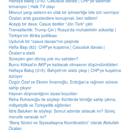
Haftaya Bakış (316): Casusluk davası | CHP'ye saldırılar
tırmanıyor | Halk TV olayı
Mevcut yargı sistemi en ufak bir iyimserliğe bile izin vermiyor
Öcalan artık gazetecilere konuşmalı, ben talibim!
Acayip bir dava: Casus dediler "Jön Türk" çıktı
Transatlantik: Trump-Çin | Rusya'da muhalefetin yükselişi |
Türkiye'nin Afrika politikası
Uyduruk bir "casus davası"nın peşinde
Hafta Başı (82): CHP'ye kuşatma | Casusluk davası |
Öcalan'a statü
Süreçten geri dönüş yok mu sahiden?
Burcu Köksal'ın AKP'ye katılacak olmasının düşündürdükleri
Haftaya Bakış (315): Bahçeli'nin statü çıkışı | CHP'ye kuşatma
sürüyor
Özgür Özel ve Ekrem İmamoğlu, Erdoğan'a rağmen sürece
sahip çıkıyor
Hayvan düşmanlığının siyasi boyutları
Reha Ruhavioğlu ile söyleşi: Kürtlerde kimliğe sahip çıkma,
milliyetçilik ve Türkiyelilik eğilimleri
İdris Baluken ile söyleşi: Somut adımlar atılacak mı? Süreç
menzile varacak mı?
“Barış Süreci ve Siyasallaşma Koordinatörü” olarak Abdullah
Öcalan