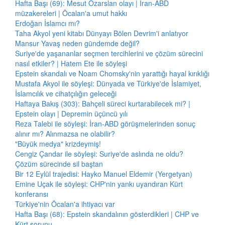
Hafta Başı (69): Mesut Özarslan olayı | İran-ABD
müzakereleri | Öcalan'a umut hakkı
Erdoğan İslamcı mı?
Taha Akyol yeni kitabı Dünyayı Bölen Devrim'i anlatıyor
Mansur Yavaş neden gündemde değil?
Suriye'de yaşananlar seçmen tercihlerini ve çözüm sürecini
nasıl etkiler? | Hatem Ete ile söyleşi
Epstein skandalı ve Noam Chomsky'nin yarattığı hayal kırıklığı
Mustafa Akyol ile söyleşi: Dünyada ve Türkiye'de İslamiyet,
İslamcılık ve cihatçılığın geleceği
Haftaya Bakış (303): Bahçeli süreci kurtarabilecek mi? |
Epstein olayı | Depremin üçüncü yılı
Reza Talebi ile söyleşi: İran-ABD görüşmelerinden sonuç
alınır mı? Alınmazsa ne olabilir?
"Büyük medya" krizdeymiş!
Cengiz Çandar ile söyleşi: Suriye'de aslında ne oldu?
Çözüm sürecinde sil baştan
Bir 12 Eylül trajedisi: Hayko Manuel Eldemir (Yergetyan)
Emine Uçak ile söyleşi: CHP'nin yankı uyandıran Kürt
konferansı
Türkiye'nin Öcalan'a ihtiyacı var
Hafta Başı (68): Epstein skandalının gösterdikleri | CHP ve
Kürt sorunu