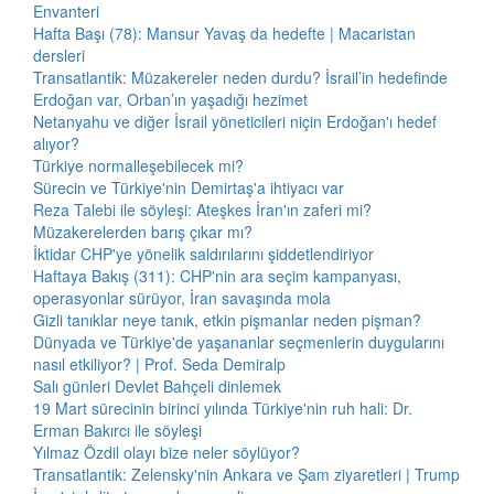
Envanteri
Hafta Başı (78): Mansur Yavaş da hedefte | Macaristan
dersleri
Transatlantik: Müzakereler neden durdu? İsrail’in hedefinde
Erdoğan var, Orban’ın yaşadığı hezimet
Netanyahu ve diğer İsrail yöneticileri niçin Erdoğan'ı hedef
alıyor?
Türkiye normalleşebilecek mi?
Sürecin ve Türkiye'nin Demirtaş'a ihtiyacı var
Reza Talebi ile söyleşi: Ateşkes İran'ın zaferi mi?
Müzakerelerden barış çıkar mı?
İktidar CHP'ye yönelik saldırılarını şiddetlendiriyor
Haftaya Bakış (311): CHP'nin ara seçim kampanyası,
operasyonlar sürüyor, İran savaşında mola
Gizli tanıklar neye tanık, etkin pişmanlar neden pişman?
Dünyada ve Türkiye'de yaşananlar seçmenlerin duygularını
nasıl etkiliyor? | Prof. Seda Demiralp
Salı günleri Devlet Bahçeli dinlemek
19 Mart sürecinin birinci yılında Türkiye'nin ruh hali: Dr.
Erman Bakırcı ile söyleşi
Yılmaz Özdil olayı bize neler söylüyor?
Transatlantik: Zelensky'nin Ankara ve Şam ziyaretleri | Trump