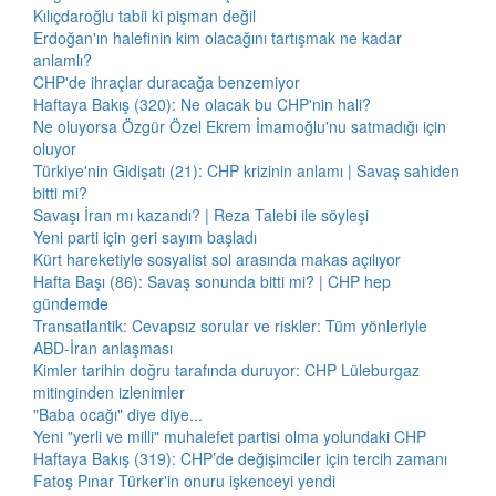
Kılıçdaroğlu tabii ki pişman değil
Erdoğan'ın halefinin kim olacağını tartışmak ne kadar
anlamlı?
CHP'de ihraçlar duracağa benzemiyor
Haftaya Bakış (320): Ne olacak bu CHP'nin hali?
Ne oluyorsa Özgür Özel Ekrem İmamoğlu'nu satmadığı için
oluyor
Türkiye'nin Gidişatı (21): CHP krizinin anlamı | Savaş sahiden
bitti mi?
Savaşı İran mı kazandı? | Reza Talebi ile söyleşi
Yeni parti için geri sayım başladı
Kürt hareketiyle sosyalist sol arasında makas açılıyor
Hafta Başı (86): Savaş sonunda bitti mi? | CHP hep
gündemde
Transatlantik: Cevapsız sorular ve riskler: Tüm yönleriyle
ABD-İran anlaşması
Kimler tarihin doğru tarafında duruyor: CHP Lüleburgaz
mitinginden izlenimler
"Baba ocağı" diye diye...
Yeni "yerli ve milli" muhalefet partisi olma yolundaki CHP
Haftaya Bakış (319): CHP’de değişimciler için tercih zamanı
Fatoş Pınar Türker'in onuru işkenceyi yendi