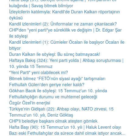
kulağında | Savaş bitmek bilmiyor
İzleyicilerin katılımıyla: Kandil'de Duran Kalkan röportajının
öyküsü
Kandil izlenimleri (2): Üniformalar ne zaman çıkarılacak?
CHP'den "yeni parti"ye süreklilik ve değişim | Dr. Edgar Şar
ile söyleşi
Kandil izlenimleri (1): Cümleler Öcalan ile başlıyor Öcalan ile
bitiyor
Duran Kalkan ile söyleşi: Bu süreç batmayacak!
Haftaya Bakış (324): Yeni parti yolda | Ahbap soruşturması |
10. yılında 15 Temmuz
"Yeni Parti" yeni olabilecek mi?
Bitmek bilmez “FETÖ’nün siyasi ayağı” tartışmaları
Fethullah Gülen'den geriye neler kaldı?
Gökhan Bacık ile söyleşi: 15 Temmuz'un 10. yılında
Fethullahçılığın durumu ve muhtemel geleceği
Özgür Özel'in enerjisi
Türkiye'nin Gidişatı (22): Ahbap olayı, NATO zirvesi, 15
Temmuz'un 10. yılı, Deniz Göktaş
CHP'li belediye başkanı olmak ateşten gömlek
Hafta Başı (90): 15 Temmuz'un 10. yılı | Haluk Levent olayı
Bazı eski Fethullahçılar da sürece dahil olmak istiyor ancak...