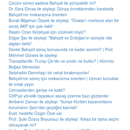
Çözüm süreci sadece Bahçeli ile yürüyebilir mi?
Dr. Esra Elmas ile söyleşi: Dünya örneklerinden hareketle
Bahçeli'nin mekanizma önerileri
Burak Bilgehan Özpek ile söyleşi: "Öcalan’ı merkeze alan bir
süreç AKP için çok riskli"
Rasim Ozan Kütahyalı için üzülmeli miyiz?
Edgar Şar ile söyleşi: "Bahçeli ve Erdoğan'ın süreçte risk
algıları farklı"
Devlet Bahçeli süreç konusunda ne kadar samimi? | Prof.
Mehmet Gürses ile söyleşi
Transatlantik: Trump Çin'de ne umdu ne buldu? | Hürmüz
Boğazı bilmecesi
Selahattin Demirtaş'ı bir rahat bırakmıyorlar!
Bahçeli'nin süreç için mekanizma önerileri | Uzman konuklar
ile ortak yayın
Cemaatlerden geriye ne kaldı?
CHP'ye yönelik topyekun savaş üzerine bazı gözlemler
Amberin Zaman ile söyleşi: "Suriye Kürtleri kazanımlarını
korumanın Şam'dan geçtiğini kavradı"
Evet, hedefte Özgür Özel var
Prof. Şule Özsoy Boyunsuz ile söyleşi: Yoksa bir daha seçim
olmayacak mı?