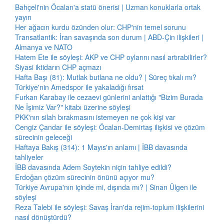
Bahçeli'nin Öcalan'a statü önerisi | Uzman konuklarla ortak
yayın
Her ağacın kurdu özünden olur: CHP'nin temel sorunu
Transatlantik: İran savaşında son durum | ABD-Çin ilişkileri |
Almanya ve NATO
Hatem Ete ile söyleşi: AKP ve CHP oylarını nasıl artırabilirler?
Siyasi iktidarın CHP açmazı
Hafta Başı (81): Mutlak butlana ne oldu? | Süreç tıkalı mı?
Türkiye'nin Amedspor ile yakaladığı fırsat
Furkan Karabay ile cezaevi günlerini anlattığı "Bizim Burada
Ne İşimiz Var?" kitabı üzerine söyleşi
PKK'nın silah bırakmasını istemeyen ne çok kişi var
Cengiz Çandar ile söyleşi: Öcalan-Demirtaş ilişkisi ve çözüm
sürecinin geleceği
Haftaya Bakış (314): 1 Mayıs'ın anlamı | İBB davasında
tahliyeler
İBB davasında Adem Soytekin niçin tahliye edildi?
Erdoğan çözüm sürecinin önünü açıyor mu?
Türkiye Avrupa'nın içinde mi, dışında mı? | Sinan Ülgen ile
söyleşi
Reza Talebi ile söyleşi: Savaş İran'da rejim-toplum ilişkilerini
nasıl dönüştürdü?