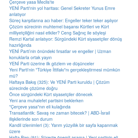
Çerçeve yasa Meclis'te
YENİ Parti'nin yol haritası: Genel Sekreter Yunus Emre
anlatıyor
Süreç karşıtlarına acı haber: Engeller teker teker aşılıyor
Çözüm sürecinin muhtemel başarısı Kürtleri ve Kürt
milliyetçiliğini nasıl etkiler? Ceng Sağnıç ile söyleşi
Remzi Kartal anlatıyor: Sürgündeki Kürt siyasetçiler dönüş
hazırlığında
YENİ Parti’nin önündeki fırsatlar ve engeller | Uzman
konuklarla ortak yayın
YENİ Parti üzerine ilk gözlem ve düşünceler
Yeni Parti'nin "Türkiye İttifakı"nı gerçekleştirmesi mümkün
mü?
Haftaya Bakış (325): Ve YENİ Parti kuruldu | Çözüm
sürecinde çözüme doğru
Önce sürgündeki Kürt siyasetçiler dönecek
Yeni ana muhalefet partisini beklerken
"Çerçeve yasa"nın eli kulağında
Transatlantik: Savaş ne zaman bitecek? | ABD-İsrail
ilişkilerinde son durum
Kandil izlenimleri (3): Yarım yüzyıllık bir sayfa kapanmak
üzere
Hafta Başı (91): Süreçte önemli aşama | Yeni partinin eli