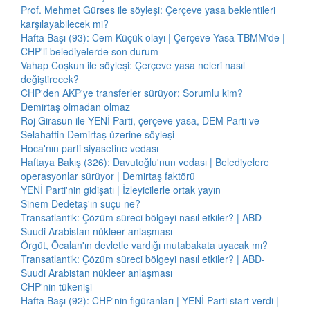
Prof. Mehmet Gürses ile söyleşi: Çerçeve yasa beklentileri
karşılayabilecek mi?
Hafta Başı (93): Cem Küçük olayı | Çerçeve Yasa TBMM'de |
CHP'li belediyelerde son durum
Vahap Coşkun ile söyleşi: Çerçeve yasa neleri nasıl
değiştirecek?
CHP'den AKP'ye transferler sürüyor: Sorumlu kim?
Demirtaş olmadan olmaz
Roj Girasun ile YENİ Parti, çerçeve yasa, DEM Parti ve
Selahattin Demirtaş üzerine söyleşi
Hoca'nın parti siyasetine vedası
Haftaya Bakış (326): Davutoğlu'nun vedası | Belediyelere
operasyonlar sürüyor | Demirtaş faktörü
YENİ Parti'nin gidişatı | İzleyicilerle ortak yayın
Sinem Dedetaş'ın suçu ne?
Transatlantik: Çözüm süreci bölgeyi nasıl etkiler? | ABD-
Suudi Arabistan nükleer anlaşması
Örgüt, Öcalan'ın devletle vardığı mutabakata uyacak mı?
Transatlantik: Çözüm süreci bölgeyi nasıl etkiler? | ABD-
Suudi Arabistan nükleer anlaşması
CHP'nin tükenişi
Hafta Başı (92): CHP'nin figüranları | YENİ Parti start verdi |