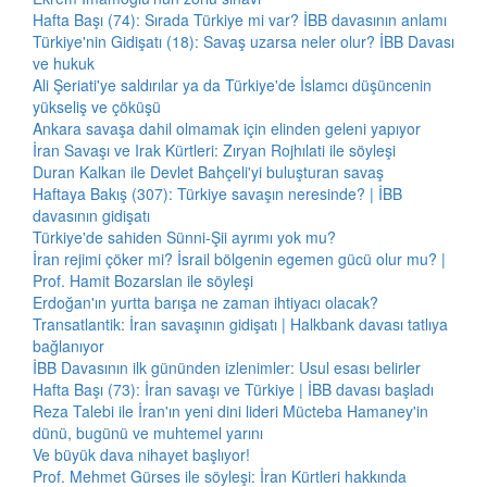
Hafta Başı (74): Sırada Türkiye mi var? İBB davasının anlamı
Türkiye'nin Gidişatı (18): Savaş uzarsa neler olur? İBB Davası
ve hukuk
Ali Şeriati'ye saldırılar ya da Türkiye'de İslamcı düşüncenin
yükseliş ve çöküşü
Ankara savaşa dahil olmamak için elinden geleni yapıyor
İran Savaşı ve Irak Kürtleri: Zıryan Rojhılati ile söyleşi
Duran Kalkan ile Devlet Bahçeli'yi buluşturan savaş
Haftaya Bakış (307): Türkiye savaşın neresinde? | İBB
davasının gidişatı
Türkiye'de sahiden Sünni-Şii ayrımı yok mu?
İran rejimi çöker mi? İsrail bölgenin egemen gücü olur mu? |
Prof. Hamit Bozarslan ile söyleşi
Erdoğan'ın yurtta barışa ne zaman ihtiyacı olacak?
Transatlantik: İran savaşının gidişatı | Halkbank davası tatlıya
bağlanıyor
İBB Davasının ilk gününden izlenimler: Usul esası belirler
Hafta Başı (73): İran savaşı ve Türkiye | İBB davası başladı
Reza Talebi ile İran'ın yeni dini lideri Mücteba Hamaney'in
dünü, bugünü ve muhtemel yarını
Ve büyük dava nihayet başlıyor!
Prof. Mehmet Gürses ile söyleşi: İran Kürtleri hakkında