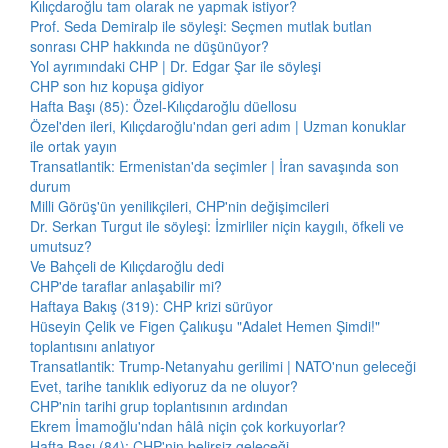
Kılıçdaroğlu tam olarak ne yapmak istiyor?
Prof. Seda Demiralp ile söyleşi: Seçmen mutlak butlan
sonrası CHP hakkında ne düşünüyor?
Yol ayrımındaki CHP | Dr. Edgar Şar ile söyleşi
CHP son hız kopuşa gidiyor
Hafta Başı (85): Özel-Kılıçdaroğlu düellosu
Özel'den ileri, Kılıçdaroğlu'ndan geri adım | Uzman konuklar
ile ortak yayın
Transatlantik: Ermenistan'da seçimler | İran savaşında son
durum
Milli Görüş'ün yenilikçileri, CHP'nin değişimcileri
Dr. Serkan Turgut ile söyleşi: İzmirliler niçin kaygılı, öfkeli ve
umutsuz?
Ve Bahçeli de Kılıçdaroğlu dedi
CHP'de taraflar anlaşabilir mi?
Haftaya Bakış (319): CHP krizi sürüyor
Hüseyin Çelik ve Figen Çalıkuşu "Adalet Hemen Şimdi!"
toplantısını anlatıyor
Transatlantik: Trump-Netanyahu gerilimi | NATO'nun geleceği
Evet, tarihe tanıklık ediyoruz da ne oluyor?
CHP'nin tarihi grup toplantısının ardından
Ekrem İmamoğlu'ndan hâlâ niçin çok korkuyorlar?
Hafta Başı (84): CHP'nin belirsiz geleceği