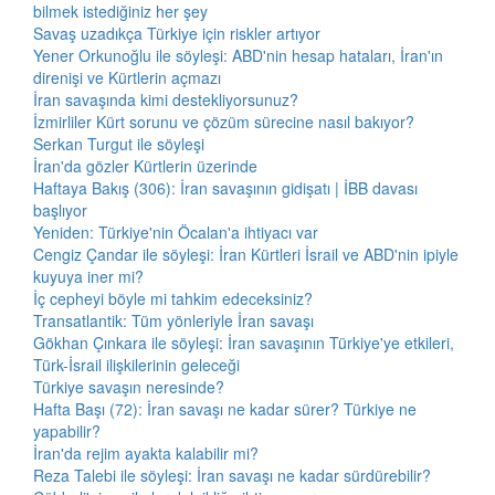
bilmek istediğiniz her şey
Savaş uzadıkça Türkiye için riskler artıyor
Yener Orkunoğlu ile söyleşi: ABD'nin hesap hataları, İran'ın
direnişi ve Kürtlerin açmazı
İran savaşında kimi destekliyorsunuz?
İzmirliler Kürt sorunu ve çözüm sürecine nasıl bakıyor?
Serkan Turgut ile söyleşi
İran'da gözler Kürtlerin üzerinde
Haftaya Bakış (306): İran savaşının gidişatı | İBB davası
başlıyor
Yeniden: Türkiye'nin Öcalan'a ihtiyacı var
Cengiz Çandar ile söyleşi: İran Kürtleri İsrail ve ABD'nin ipiyle
kuyuya iner mi?
İç cepheyi böyle mi tahkim edeceksiniz?
Transatlantik: Tüm yönleriyle İran savaşı
Gökhan Çınkara ile söyleşi: İran savaşının Türkiye'ye etkileri,
Türk-İsrail ilişkilerinin geleceği
Türkiye savaşın neresinde?
Hafta Başı (72): İran savaşı ne kadar sürer? Türkiye ne
yapabilir?
İran'da rejim ayakta kalabilir mi?
Reza Talebi ile söyleşi: İran savaşı ne kadar sürdürebilir?