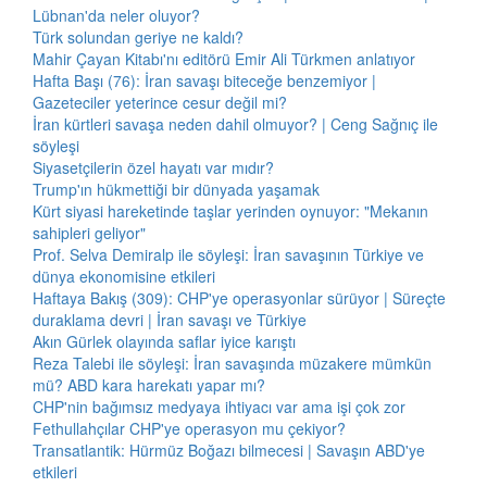
Lübnan'da neler oluyor?
Türk solundan geriye ne kaldı?
Mahir Çayan Kitabı'nı editörü Emir Ali Türkmen anlatıyor
Hafta Başı (76): İran savaşı biteceğe benzemiyor |
Gazeteciler yeterince cesur değil mi?
İran kürtleri savaşa neden dahil olmuyor? | Ceng Sağnıç ile
söyleşi
Siyasetçilerin özel hayatı var mıdır?
Trump'ın hükmettiği bir dünyada yaşamak
Kürt siyasi hareketinde taşlar yerinden oynuyor: "Mekanın
sahipleri geliyor"
Prof. Selva Demiralp ile söyleşi: İran savaşının Türkiye ve
dünya ekonomisine etkileri
Haftaya Bakış (309): CHP'ye operasyonlar sürüyor | Süreçte
duraklama devri | İran savaşı ve Türkiye
Akın Gürlek olayında saflar iyice karıştı
Reza Talebi ile söyleşi: İran savaşında müzakere mümkün
mü? ABD kara harekatı yapar mı?
CHP'nin bağımsız medyaya ihtiyacı var ama işi çok zor
Fethullahçılar CHP'ye operasyon mu çekiyor?
Transatlantik: Hürmüz Boğazı bilmecesi | Savaşın ABD'ye
etkileri