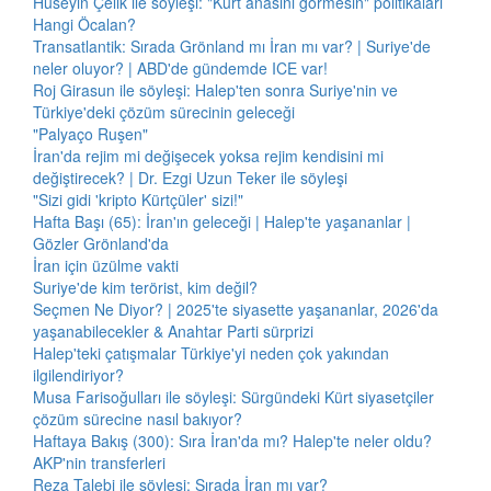
Hüseyin Çelik ile söyleşi: "Kürt anasını görmesin" politikaları
Hangi Öcalan?
Transatlantik: Sırada Grönland mı İran mı var? | Suriye'de
neler oluyor? | ABD'de gündemde ICE var!
Roj Girasun ile söyleşi: Halep'ten sonra Suriye'nin ve
Türkiye'deki çözüm sürecinin geleceği
"Palyaço Ruşen"
İran'da rejim mi değişecek yoksa rejim kendisini mi
değiştirecek? | Dr. Ezgi Uzun Teker ile söyleşi
"Sizi gidi 'kripto Kürtçüler' sizi!"
Hafta Başı (65): İran'ın geleceği | Halep'te yaşananlar |
Gözler Grönland'da
İran için üzülme vakti
Suriye'de kim terörist, kim değil?
Seçmen Ne Diyor? | 2025'te siyasette yaşananlar, 2026'da
yaşanabilecekler & Anahtar Parti sürprizi
Halep'teki çatışmalar Türkiye'yi neden çok yakından
ilgilendiriyor?
Musa Farisoğulları ile söyleşi: Sürgündeki Kürt siyasetçiler
çözüm sürecine nasıl bakıyor?
Haftaya Bakış (300): Sıra İran'da mı? Halep'te neler oldu?
AKP'nin transferleri
Reza Talebi ile söyleşi: Sırada İran mı var?