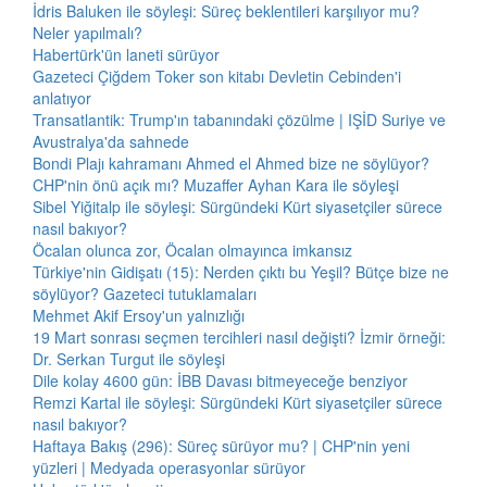
İdris Baluken ile söyleşi: Süreç beklentileri karşılıyor mu?
Neler yapılmalı?
Habertürk'ün laneti sürüyor
Gazeteci Çiğdem Toker son kitabı Devletin Cebinden'i
anlatıyor
Transatlantik: Trump'ın tabanındaki çözülme | IŞİD Suriye ve
Avustralya'da sahnede
Bondi Plajı kahramanı Ahmed el Ahmed bize ne söylüyor?
CHP'nin önü açık mı? Muzaffer Ayhan Kara ile söyleşi
Sibel Yiğitalp ile söyleşi: Sürgündeki Kürt siyasetçiler sürece
nasıl bakıyor?
Öcalan olunca zor, Öcalan olmayınca imkansız
Türkiye'nin Gidişatı (15): Nerden çıktı bu Yeşil? Bütçe bize ne
söylüyor? Gazeteci tutuklamaları
Mehmet Akif Ersoy'un yalnızlığı
19 Mart sonrası seçmen tercihleri nasıl değişti? İzmir örneği:
Dr. Serkan Turgut ile söyleşi
Dile kolay 4600 gün: İBB Davası bitmeyeceğe benziyor
Remzi Kartal ile söyleşi: Sürgündeki Kürt siyasetçiler sürece
nasıl bakıyor?
Haftaya Bakış (296): Süreç sürüyor mu? | CHP'nin yeni
yüzleri | Medyada operasyonlar sürüyor