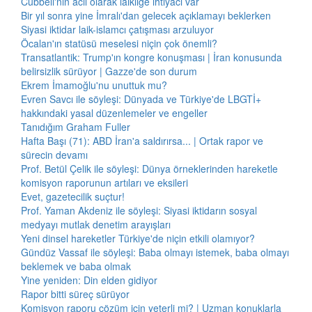
Cübbeli'nin acil olarak laikliğe ihtiyacı var
Bir yıl sonra yine İmralı'dan gelecek açıklamayı beklerken
Siyasi iktidar laik-islamcı çatışması arzuluyor
Öcalan'ın statüsü meselesi niçin çok önemli?
Transatlantik: Trump'ın kongre konuşması | İran konusunda
belirsizlik sürüyor | Gazze'de son durum
Ekrem İmamoğlu'nu unuttuk mu?
Evren Savcı ile söyleşi: Dünyada ve Türkiye'de LBGTİ+
hakkındaki yasal düzenlemeler ve engeller
Tanıdığım Graham Fuller
Hafta Başı (71): ABD İran'a saldırırsa... | Ortak rapor ve
sürecin devamı
Prof. Betül Çelik ile söyleşi: Dünya örneklerinden hareketle
komisyon raporunun artıları ve eksileri
Evet, gazetecilik suçtur!
Prof. Yaman Akdeniz ile söyleşi: Siyasi iktidarın sosyal
medyayı mutlak denetim arayışları
Yeni dinsel hareketler Türkiye'de niçin etkili olamıyor?
Gündüz Vassaf ile söyleşi: Baba olmayı istemek, baba olmayı
beklemek ve baba olmak
Yine yeniden: Din elden gidiyor
Rapor bitti süreç sürüyor
Komisyon raporu çözüm için yeterli mi? | Uzman konuklarla