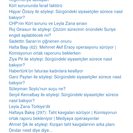
Kürt sorununda İsrail faktörü
Hişyar Özsoy ile söyleşi: Sürgündeki siyasetçiler sürece nasıl
bakıyor?
CHP'nin Kürt sorunu ve Leyla Zana sınavı
Roj Girasun ile söyleşi: Çözüm sürecinin önündeki Suriye
engeli aşılabilecek mi?
Sadettin Saran'ın çiğnenen onuru
Hafta Başı (62): Mehmet Akif Ersoy operasyonu sürüyor |
Komisyonun ortak raporunu beklerken
Ziya Pir ile söyleşi: Sürgündeki siyasetçiler sürece nasıl
bakıyor?
Habertürk'ün faturası kadınlara kesiliyor
Garo Paylan ile söyleşi: Sürgündeki siyasetçiler sürece nasıl
bakıyor?
Süleyman Soylu'nun suçu ne?
Serpil Kemalbay ile söyleşi: Sürgündeki siyasetçiler sürece
nasıl bakıyor?
Leyla Zana Türkiye'dir
Haftaya Bakış (297): Taht kavgaları sürüyor | Komisyonun
ortak raporu bekleniyor | Medyaya operasyonlar
Ahmet Şık ile söyleşi: Kızışan taht kavgalarının arka planı
Dindar nesil diye diye...