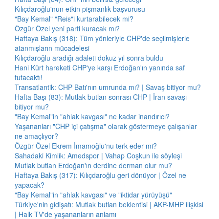
Kılıçdaroğlu'nun etkin pişmanlık başvurusu
"Bay Kemal" "Reis"i kurtarabilecek mi?
Özgür Özel yeni parti kuracak mı?
Haftaya Bakış (318): Tüm yönleriyle CHP'de seçilmişlerle
atanmışların mücadelesi
Kılıçdaroğlu aradığı adaleti dokuz yıl sonra buldu
Hani Kürt hareketi CHP'ye karşı Erdoğan'ın yanında saf
tutacaktı!
Transatlantik: CHP Batı'nın umrunda mı? | Savaş bitiyor mu?
Hafta Başı (83): Mutlak butlan sonrası CHP | İran savaşı
bitiyor mu?
"Bay Kemal"in "ahlak kavgası" ne kadar inandırıcı?
Yaşananları "CHP içi çatışma" olarak göstermeye çalışanlar
ne amaçlıyor?
Özgür Özel Ekrem İmamoğlu'nu terk eder mi?
Sahadaki Kimlik: Amedspor | Vahap Coşkun ile söyleşi
Mutlak butlan Erdoğan'ın derdine derman olur mu?
Haftaya Bakış (317): Kılıçdaroğlu geri dönüyor | Özel ne
yapacak?
"Bay Kemal"in "ahlak kavgası" ve "iktidar yürüyüşü"
Türkiye'nin gidişatı: Mutlak butlan beklentisi | AKP-MHP ilişkisi
| Halk TV'de yaşananların anlamı