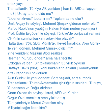
ortak yayın
Transatlantik: Türkiye-AB yeniden | İran ile ABD anlaşıyor
mu? | Ukrayna unutuldu mu?
"Liderler zirvesi" toplanır mı? Toplanırsa ne olur?
Ümit Akçay ile söyleşi: Mehmet Şimşek giderse neler olur?
Marco Rubio'nun yaptığını Hakan Fidan neden yapmıyor?
Prof. Üstün Ergüder ile söyleşi: Türkiye'de burjuvazi var mı?
CHP'nin cumhurbaşkanı adayı kim olacak?
Hafta Başı (70): SDG Münih’te, Heyet İmralı’da, Akın Gürlek
ile yeni dönem, Mehmet Şimşek gidici mi?
Yine yeniden: Mazlum Abdi realitesi
Resmen "kurucu önder" ama hâlâ tecritte
Erdoğan ve ben: Bir tokalaşmanın 35 yıllık öyküsü
Haftaya Bakış (304): Yeni bakanların anlamı | Komisyonun
ortak raporunu beklerken
Akın Gürlek ile yeni dönem: Sert başladı, sert sürecek
Transatlantik: Trump-Netanyahu işbirliğinin sınırları | Türkiye,
Yunanistan ve Doğu Akdeniz
Gıran Özcan ile söyleşi: İsrail, ABD ve Kürtler
Özgür Özel sarsılmış ama yıkılmamış
Tüm yönleriyle Mesut Özarslan olayı
Milliyetçi sağın lideri kim?