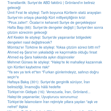
Transtlantik: Suriye'de ABD faktörü | Grönland'ın belirsiz
geleceği
Ümit Fırat ile söyleşi: Tarih boyunca Kürtlerin statü arayışları
Suriye'nin ortaya çıkardığı Kürt milliyetçiliğinin krizi
"Pirus zaferi": Öcalan'ın kehaneti Suriye de gerçekleşiyor
Hafta Başı (66): Suriye'de dengeler değişti | Suriye'den sonra
çözüm sürecinin geleceği
Arif Keskin ile söyleşi: Suriye'de yaşananlar bölgedeki
dengeleri nasıl değiştirecek?
Mümtaz'er Türköne ile söyleşi: Yoksa çözüm süreci bitti mi?
Ahmed eş-Şara'nın yakaladığı ve kaçırmakta olduğu fırsat
Ahmed eş-Şara hakkında aykırı düşünceler
Mehmet Gürses ile söyleşi: "Halep'te iki mahalleyi kazanmak
için Kürtleri kaybetme riski"
"Ya sev ya terk et"ten "Furkan günlerindeyiz, safınızı doğru
seçin"e
Haftaya Bakış (301): Suriye'de gerginlik sürüyor, İran
belirsizliği, İmamoğlu hâlâ hedefte
Türkiye'nin Gidişatı (16): Venezuela, İran, Grönland...
Halep'de yaşananlar, Uyuşturucu sorunumuz
Türkiye'de İslamcıların İran rejimiyle yıllara yayılan "aşk ve
nefret" ilişkisi