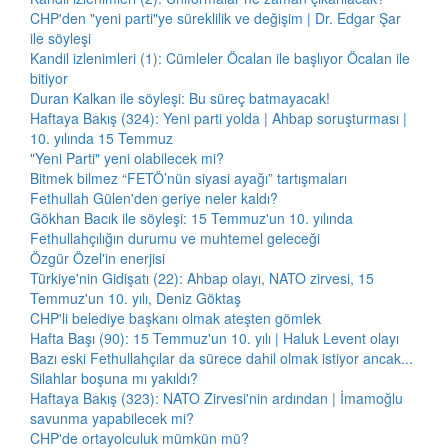
CHP'den "yeni parti"ye süreklilik ve değişim | Dr. Edgar Şar
ile söyleşi
Kandil izlenimleri (1): Cümleler Öcalan ile başlıyor Öcalan ile
bitiyor
Duran Kalkan ile söyleşi: Bu süreç batmayacak!
Haftaya Bakış (324): Yeni parti yolda | Ahbap soruşturması |
10. yılında 15 Temmuz
"Yeni Parti" yeni olabilecek mi?
Bitmek bilmez “FETÖ’nün siyasi ayağı” tartışmaları
Fethullah Gülen'den geriye neler kaldı?
Gökhan Bacık ile söyleşi: 15 Temmuz'un 10. yılında
Fethullahçılığın durumu ve muhtemel geleceği
Özgür Özel'in enerjisi
Türkiye'nin Gidişatı (22): Ahbap olayı, NATO zirvesi, 15
Temmuz'un 10. yılı, Deniz Göktaş
CHP'li belediye başkanı olmak ateşten gömlek
Hafta Başı (90): 15 Temmuz'un 10. yılı | Haluk Levent olayı
Bazı eski Fethullahçılar da sürece dahil olmak istiyor ancak...
Silahlar boşuna mı yakıldı?
Haftaya Bakış (323): NATO Zirvesi'nin ardından | İmamoğlu
savunma yapabilecek mi?
CHP'de ortayolculuk mümkün mü?