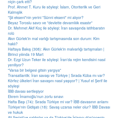
niçin çark etti?
Prof. Ahmet T. Kuru ile söyleşi: İslam, Otoriterlik ve Geri
Kalmışlık
"Şii ekseni"nin yerini "Sünni ekseni" mi alıyor?
Beyaz Toroslu savcı ve "devlette devamlılık esastır"
Dr. Mehmet Akif Koç ile söyleşi: İran savaşında istihbaratın
rolü
Akın Gürlek'in mal varlığı tartışmasında son durum: Kim
haklı?
Haftaya Bakış (308): Akın Gürlek'in malvarlığı tartışmaları |
Birinci yılında 19 Mart
Dr. Ezgi Uzun Teker ile söyleşi: İran'da rejim kendisini nasıl
yeniliyor?
"Varsa bir belgesi gitsin yargıya"
Transatlantik: İran savaşı ve Türkiye | Sırada Küba mı var?
Körfez ülkeleri İran savaşını nasıl yaşıyor? | Yusuf el Şerif ile
söyleşi
İBB davası sertleşiyor
Ekrem İmamoğlu'nun zorlu sınavı
Hafta Başı (74): Sırada Türkiye mi var? İBB davasının anlamı
Türkiye'nin Gidişatı (18): Savaş uzarsa neler olur? İBB Davası
ve hukuk
Ali Şeriati'ye saldırılar ya da Türkiye'de İslamcı düşüncenin