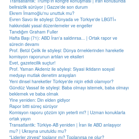
Transatlantik: Trump'ın kongre konuşması | İran konusunda
belirsizlik sürüyor | Gazze'de son durum
Ekrem İmamoğlu'nu unuttuk mu?
Evren Savcı ile söyleşi: Dünyada ve Türkiye'de LBGTİ+
hakkındaki yasal düzenlemeler ve engeller
Tanıdığım Graham Fuller
Hafta Başı (71): ABD İran'a saldırırsa... | Ortak rapor ve
sürecin devamı
Prof. Betül Çelik ile söyleşi: Dünya örneklerinden hareketle
komisyon raporunun artıları ve eksileri
Evet, gazetecilik suçtur!
Prof. Yaman Akdeniz ile söyleşi: Siyasi iktidarın sosyal
medyayı mutlak denetim arayışları
Yeni dinsel hareketler Türkiye'de niçin etkili olamıyor?
Gündüz Vassaf ile söyleşi: Baba olmayı istemek, baba olmayı
beklemek ve baba olmak
Yine yeniden: Din elden gidiyor
Rapor bitti süreç sürüyor
Komisyon raporu çözüm için yeterli mi? | Uzman konuklarla
ortak yayın
Transatlantik: Türkiye-AB yeniden | İran ile ABD anlaşıyor
mu? | Ukrayna unutuldu mu?
"Liderler zirvesi" toplanır mı? Toplanırsa ne olur?