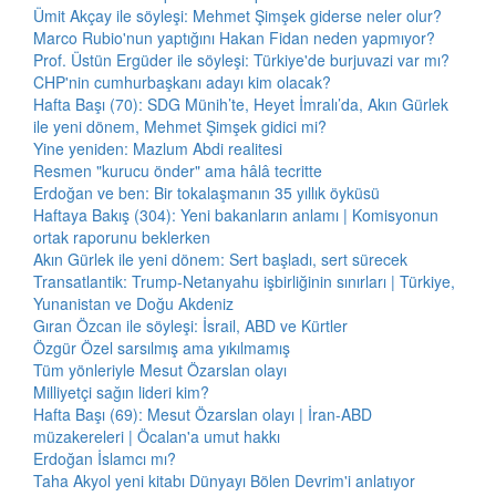
Ümit Akçay ile söyleşi: Mehmet Şimşek giderse neler olur?
Marco Rubio'nun yaptığını Hakan Fidan neden yapmıyor?
Prof. Üstün Ergüder ile söyleşi: Türkiye'de burjuvazi var mı?
CHP'nin cumhurbaşkanı adayı kim olacak?
Hafta Başı (70): SDG Münih’te, Heyet İmralı’da, Akın Gürlek
ile yeni dönem, Mehmet Şimşek gidici mi?
Yine yeniden: Mazlum Abdi realitesi
Resmen "kurucu önder" ama hâlâ tecritte
Erdoğan ve ben: Bir tokalaşmanın 35 yıllık öyküsü
Haftaya Bakış (304): Yeni bakanların anlamı | Komisyonun
ortak raporunu beklerken
Akın Gürlek ile yeni dönem: Sert başladı, sert sürecek
Transatlantik: Trump-Netanyahu işbirliğinin sınırları | Türkiye,
Yunanistan ve Doğu Akdeniz
Gıran Özcan ile söyleşi: İsrail, ABD ve Kürtler
Özgür Özel sarsılmış ama yıkılmamış
Tüm yönleriyle Mesut Özarslan olayı
Milliyetçi sağın lideri kim?
Hafta Başı (69): Mesut Özarslan olayı | İran-ABD
müzakereleri | Öcalan'a umut hakkı
Erdoğan İslamcı mı?
Taha Akyol yeni kitabı Dünyayı Bölen Devrim'i anlatıyor