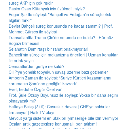
süreç AKP için çok riskli"
Rasim Ozan Kütahyalı için üzülmeli miyiz?
Edgar Şar ile söyleşi: "Bahçeli ve Erdoğan'ın süreçte risk
algıları farklı"
Devlet Bahçeli süreç konusunda ne kadar samimi? | Prof.
Mehmet Gürses ile söyleşi
Transatlantik: Trump Çin'de ne umdu ne buldu? | Hürmüz
Boğazı bilmecesi
Selahattin Demirtaş'ı bir rahat bırakmıyorlar!
Bahçeli'nin süreç için mekanizma önerileri | Uzman konuklar
ile ortak yayın
Cemaatlerden geriye ne kaldı?
CHP'ye yönelik topyekun savaş üzerine bazı gözlemler
Amberin Zaman ile söyleşi: "Suriye Kürtleri kazanımlarını
korumanın Şam'dan geçtiğini kavradı"
Evet, hedefte Özgür Özel var
Prof. Şule Özsoy Boyunsuz ile söyleşi: Yoksa bir daha seçim
olmayacak mı?
Haftaya Bakış (316): Casusluk davası | CHP'ye saldırılar
tırmanıyor | Halk TV olayı
Mevcut yargı sistemi en ufak bir iyimserliğe bile izin vermiyor
Öcalan artık gazetecilere konuşmalı, ben talibim!