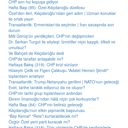
CHP son hız kopuşa gidiyor
Hafta Başı (85): Özel-Kılıçdaroğlu düellosu
Özel'den ileri, Kılıçdaroğlu'ndan geri adım | Uzman konuklar
ile ortak yayın
Transatlantik: Ermenistan'da seçimler | İran savaşında son
durum
Milli Görüş'ün yenilikçileri, CHP'nin değişimcileri
Dr. Serkan Turgut ile söyleşi: İzmirliler niçin kaygılı, öfkeli ve
umutsuz?
Ve Bahçeli de Kılıçdaroğlu dedi
CHP'de taraflar anlaşabilir mi?
Haftaya Bakış (319): CHP krizi sürüyor
Hüseyin Çelik ve Figen Çalıkuşu "Adalet Hemen Şimdi!"
toplantısını anlatıyor
Transatlantik: Trump-Netanyahu gerilimi | NATO'nun geleceği
Evet, tarihe tanıklık ediyoruz da ne oluyor?
CHP'nin tarihi grup toplantısının ardından
Ekrem İmamoğlu'ndan hâlâ niçin çok korkuyorlar?
Hafta Başı (84): CHP'nin belirsiz geleceği
Kılıçdaroğlu'nun etkin pişmanlık başvurusu
"Bay Kemal" "Reis"i kurtarabilecek mi?
Özgür Özel yeni parti kuracak mı?
Haftaya Bakış (318): Tüm yönleriyle CHP'de seçilmişlerle