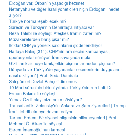
Erdoğan var, Orban’ın yaşadığı hezimet
Netanyahu ve diğer İsrail yöneticileri niçin Erdoğan'ı hedef
alıyor?
Türkiye normalleşebilecek mi?
Sürecin ve Türkiye'nin Demirtaş'a ihtiyacı var
Reza Talebi ile söyleşi: Ateşkes İran'ın zaferi mi?
Müzakerelerden barış çıkar mı?
İktidar CHP'ye yönelik saldırılarını şiddetlendiriyor
Haftaya Bakış (311): CHP'nin ara seçim kampanyası,
operasyonlar sürüyor, İran savaşında mola
Gizli tanıklar neye tanık, etkin pişmanlar neden pişman?
Dünyada ve Türkiye'de yaşananlar seçmenlerin duygularını
nasıl etkiliyor? | Prof. Seda Demiralp
Salı günleri Devlet Bahçeli dinlemek
19 Mart sürecinin birinci yılında Türkiye'nin ruh hali: Dr.
Erman Bakırcı ile söyleşi
Yılmaz Özdil olayı bize neler söylüyor?
Transatlantik: Zelensky'nin Ankara ve Şam ziyaretleri | Trump
İran'ı tehdit etmeye devam ediyor
Tarhan Erdem: Bir siyaset bilgesinin bilinmeyenleri | Prof.
Mehmet Ö. Alkan ile söyleşi
Ekrem İmamoğlu'nun karnesi