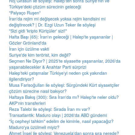
Roj Girasun ile söyleşi: Halep'ten sonra Suriye'nin ve
Türkiye'deki çözüm sürecinin geleceği
"Palyaço Ruşen"
İran'da rejim mi değişecek yoksa rejim kendisini mi
değiştirecek? | Dr. Ezgi Uzun Teker ile söyleşi
"Sizi gidi 'kripto Kürtçüler' sizi!"
Hafta Başı (65): İran'ın geleceği | Halep'te yaşananlar |
Gözler Grönland'da
İran için üzülme vakti
Suriye'de kim terörist, kim değil?
Seçmen Ne Diyor? | 2025'te siyasette yaşananlar, 2026'da
yaşanabilecekler & Anahtar Parti sürprizi
Halep'teki çatışmalar Türkiye'yi neden çok yakından
ilgilendiriyor?
Musa Farisoğulları ile söyleşi: Sürgündeki Kürt siyasetçiler
çözüm sürecine nasıl bakıyor?
Haftaya Bakış (300): Sıra İran'da mı? Halep'te neler oldu?
AKP'nin transferleri
Reza Talebi ile söyleşi: Sırada İran mı var?
Transatlantik: Maduro olayı | 2026'da ABD gündemi
"İç cepheyi tahkim" edelim de kiminle, nasıl yapacağız?
Maduro'ya üzülmeli miyiz?
Ahmet İnsel ile söyleşi: Venezuela'dan sonra sıra nerede?