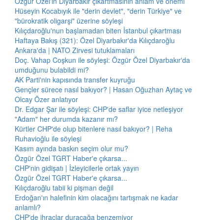
Özgür Özel'in Diyarbakır çıkartmasının anlam ve önemi
Hüseyin Kocabıyık ile "derin devlet", "derin Türkiye" ve
"bürokratik oligarşi" üzerine söyleşi
Kılıçdaroğlu'nun başlamadan biten İstanbul çıkartması
Haftaya Bakış (321): Özel Diyarbakır'da Kılıçdaroğlu
Ankara'da | NATO Zirvesi tutuklamaları
Doç. Vahap Coşkun ile söyleşi: Özgür Özel Diyarbakır'da
umduğunu bulabildi mi?
AK Parti'nin kapısında transfer kuyruğu
Gençler sürece nasıl bakıyor? | Hasan Oğuzhan Aytaç ve
Olcay Özer anlatıyor
Dr. Edgar Şar ile söyleşi: CHP'de saflar iyice netleşiyor
"Adam" her durumda kazanır mı?
Kürtler CHP'de olup bitenlere nasıl bakıyor? | Reha
Ruhavioğlu ile söyleşi
Kasım ayında baskın seçim olur mu?
Özgür Özel TGRT Haber'e çıkarsa...
CHP'nin gidişatı | İzleyicilerle ortak yayın
Özgür Özel TGRT Haber'e çıkarsa...
Kılıçdaroğlu tabii ki pişman değil
Erdoğan'ın halefinin kim olacağını tartışmak ne kadar
anlamlı?
CHP'de ihraçlar duracağa benzemiyor