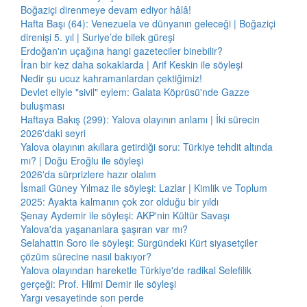
Boğaziçi direnmeye devam ediyor hâlâ!
Hafta Başı (64): Venezuela ve dünyanın geleceği | Boğaziçi
direnişi 5. yıl | Suriye’de bilek güreşi
Erdoğan'ın uçağına hangi gazeteciler binebilir?
İran bir kez daha sokaklarda | Arif Keskin ile söyleşi
Nedir şu ucuz kahramanlardan çektiğimiz!
Devlet eliyle "sivil" eylem: Galata Köprüsü'nde Gazze
buluşması
Haftaya Bakış (299): Yalova olayının anlamı | İki sürecin
2026'daki seyri
Yalova olayının akıllara getirdiği soru: Türkiye tehdit altında
mı? | Doğu Eroğlu ile söyleşi
2026'da sürprizlere hazır olalım
İsmail Güney Yılmaz ile söyleşi: Lazlar | Kimlik ve Toplum
2025: Ayakta kalmanın çok zor olduğu bir yıldı
Şenay Aydemir ile söyleşi: AKP'nin Kültür Savaşı
Yalova'da yaşananlara şaşıran var mı?
Selahattin Soro ile söyleşi: Sürgündeki Kürt siyasetçiler
çözüm sürecine nasıl bakıyor?
Yalova olayından hareketle Türkiye'de radikal Selefilik
gerçeği: Prof. Hilmi Demir ile söyleşi
Yargı vesayetinde son perde