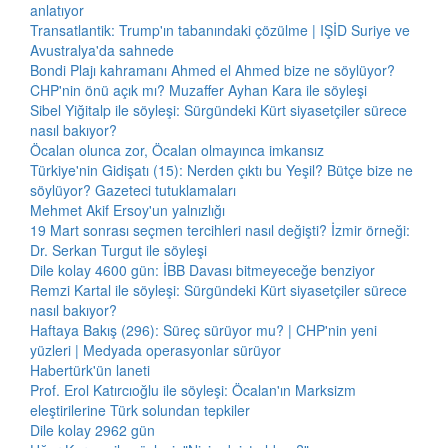
anlatıyor
Transatlantik: Trump'ın tabanındaki çözülme | IŞİD Suriye ve
Avustralya'da sahnede
Bondi Plajı kahramanı Ahmed el Ahmed bize ne söylüyor?
CHP'nin önü açık mı? Muzaffer Ayhan Kara ile söyleşi
Sibel Yiğitalp ile söyleşi: Sürgündeki Kürt siyasetçiler sürece
nasıl bakıyor?
Öcalan olunca zor, Öcalan olmayınca imkansız
Türkiye'nin Gidişatı (15): Nerden çıktı bu Yeşil? Bütçe bize ne
söylüyor? Gazeteci tutuklamaları
Mehmet Akif Ersoy'un yalnızlığı
19 Mart sonrası seçmen tercihleri nasıl değişti? İzmir örneği:
Dr. Serkan Turgut ile söyleşi
Dile kolay 4600 gün: İBB Davası bitmeyeceğe benziyor
Remzi Kartal ile söyleşi: Sürgündeki Kürt siyasetçiler sürece
nasıl bakıyor?
Haftaya Bakış (296): Süreç sürüyor mu? | CHP'nin yeni
yüzleri | Medyada operasyonlar sürüyor
Habertürk'ün laneti
Prof. Erol Katırcıoğlu ile söyleşi: Öcalan'ın Marksizm
eleştirilerine Türk solundan tepkiler
Dile kolay 2962 gün