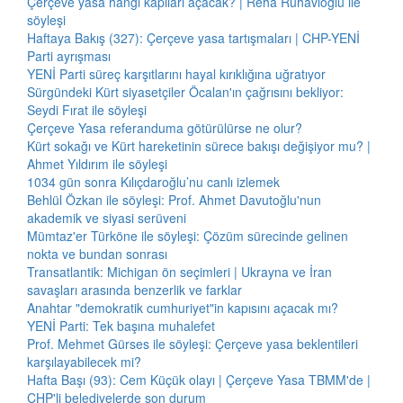
Çerçeve yasa hangi kapıları açacak? | Reha Ruhavioğlu ile
söyleşi
Haftaya Bakış (327): Çerçeve yasa tartışmaları | CHP-YENİ
Parti ayrışması
YENİ Parti süreç karşıtlarını hayal kırıklığına uğratıyor
Sürgündeki Kürt siyasetçiler Öcalan'ın çağrısını bekliyor:
Seydi Fırat ile söyleşi
Çerçeve Yasa referanduma götürülürse ne olur?
Kürt sokağı ve Kürt hareketinin sürece bakışı değişiyor mu? |
Ahmet Yıldırım ile söyleşi
1034 gün sonra Kılıçdaroğlu’nu canlı izlemek
Behlül Özkan ile söyleşi: Prof. Ahmet Davutoğlu'nun
akademik ve siyasi serüveni
Mümtaz'er Türköne ile söyleşi: Çözüm sürecinde gelinen
nokta ve bundan sonrası
Transatlantik: Michigan ön seçimleri | Ukrayna ve İran
savaşları arasında benzerlik ve farklar
Anahtar "demokratik cumhuriyet"in kapısını açacak mı?
YENİ Parti: Tek başına muhalefet
Prof. Mehmet Gürses ile söyleşi: Çerçeve yasa beklentileri
karşılayabilecek mi?
Hafta Başı (93): Cem Küçük olayı | Çerçeve Yasa TBMM'de |
CHP'li belediyelerde son durum