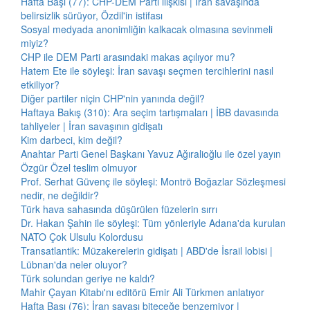
Hafta Başı (77): CHP-DEM Parti ilişkisi | İran savaşında
belirsizlik sürüyor, Özdil'in istifası
Sosyal medyada anonimliğin kalkacak olmasına sevinmeli
miyiz?
CHP ile DEM Parti arasındaki makas açılıyor mu?
Hatem Ete ile söyleşi: İran savaşı seçmen tercihlerini nasıl
etkiliyor?
Diğer partiler niçin CHP'nin yanında değil?
Haftaya Bakış (310): Ara seçim tartışmaları | İBB davasında
tahliyeler | İran savaşının gidişatı
Kim darbeci, kim değil?
Anahtar Parti Genel Başkanı Yavuz Ağıralioğlu ile özel yayın
Özgür Özel teslim olmuyor
Prof. Serhat Güvenç ile söyleşi: Montrö Boğazlar Sözleşmesi
nedir, ne değildir?
Türk hava sahasında düşürülen füzelerin sırrı
Dr. Hakan Şahin ile söyleşi: Tüm yönleriyle Adana'da kurulan
NATO Çok Ulsulu Kolordusu
Transatlantik: Müzakerelerin gidişatı | ABD'de İsrail lobisi |
Lübnan'da neler oluyor?
Türk solundan geriye ne kaldı?
Mahir Çayan Kitabı'nı editörü Emir Ali Türkmen anlatıyor
Hafta Başı (76): İran savaşı biteceğe benzemiyor |