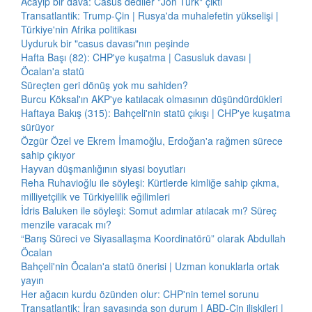
Acayip bir dava: Casus dediler "Jön Türk" çıktı
Transatlantik: Trump-Çin | Rusya'da muhalefetin yükselişi |
Türkiye'nin Afrika politikası
Uyduruk bir "casus davası"nın peşinde
Hafta Başı (82): CHP'ye kuşatma | Casusluk davası |
Öcalan'a statü
Süreçten geri dönüş yok mu sahiden?
Burcu Köksal'ın AKP'ye katılacak olmasının düşündürdükleri
Haftaya Bakış (315): Bahçeli'nin statü çıkışı | CHP'ye kuşatma
sürüyor
Özgür Özel ve Ekrem İmamoğlu, Erdoğan'a rağmen sürece
sahip çıkıyor
Hayvan düşmanlığının siyasi boyutları
Reha Ruhavioğlu ile söyleşi: Kürtlerde kimliğe sahip çıkma,
milliyetçilik ve Türkiyelilik eğilimleri
İdris Baluken ile söyleşi: Somut adımlar atılacak mı? Süreç
menzile varacak mı?
“Barış Süreci ve Siyasallaşma Koordinatörü” olarak Abdullah
Öcalan
Bahçeli'nin Öcalan'a statü önerisi | Uzman konuklarla ortak
yayın
Her ağacın kurdu özünden olur: CHP'nin temel sorunu
Transatlantik: İran savaşında son durum | ABD-Çin ilişkileri |