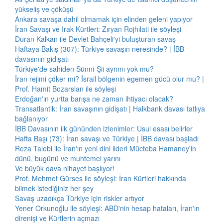
yükseliş ve çöküşü
Ankara savaşa dahil olmamak için elinden geleni yapıyor
İran Savaşı ve Irak Kürtleri: Zıryan Rojhılati ile söyleşi
Duran Kalkan ile Devlet Bahçeli'yi buluşturan savaş
Haftaya Bakış (307): Türkiye savaşın neresinde? | İBB
davasının gidişatı
Türkiye'de sahiden Sünni-Şii ayrımı yok mu?
İran rejimi çöker mi? İsrail bölgenin egemen gücü olur mu? |
Prof. Hamit Bozarslan ile söyleşi
Erdoğan'ın yurtta barışa ne zaman ihtiyacı olacak?
Transatlantik: İran savaşının gidişatı | Halkbank davası tatlıya
bağlanıyor
İBB Davasının ilk gününden izlenimler: Usul esası belirler
Hafta Başı (73): İran savaşı ve Türkiye | İBB davası başladı
Reza Talebi ile İran'ın yeni dini lideri Mücteba Hamaney'in
dünü, bugünü ve muhtemel yarını
Ve büyük dava nihayet başlıyor!
Prof. Mehmet Gürses ile söyleşi: İran Kürtleri hakkında
bilmek istediğiniz her şey
Savaş uzadıkça Türkiye için riskler artıyor
Yener Orkunoğlu ile söyleşi: ABD'nin hesap hataları, İran'ın
direnişi ve Kürtlerin açmazı