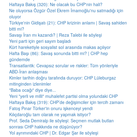
Haftaya Bakış (320): Ne olacak bu CHP'nin hali?
Ne oluyorsa Özgür Özel Ekrem İmamoğlu'nu satmadığı için
oluyor
Türkiye'nin Gidişatı (21): CHP krizinin anlamı | Savaş sahiden
bitti mi?
Savaşı İran mı kazandı? | Reza Talebi ile söyleşi
Yeni parti için geri sayım başladı
Kürt hareketiyle sosyalist sol arasında makas açılıyor
Hafta Başı (86): Savaş sonunda bitti mi? | CHP hep
gündemde
Transatlantik: Cevapsız sorular ve riskler: Tüm yönleriyle
ABD-İran anlaşması
Kimler tarihin doğru tarafında duruyor: CHP Lüleburgaz
mitinginden izlenimler
"Baba ocağı" diye diye...
Yeni "yerli ve milli" muhalefet partisi olma yolundaki CHP
Haftaya Bakış (319): CHP’de değişimciler için tercih zamanı
Fatoş Pınar Türker'in onuru işkenceyi yendi
Kılıçdaroğlu tam olarak ne yapmak istiyor?
Prof. Seda Demiralp ile söyleşi: Seçmen mutlak butlan
sonrası CHP hakkında ne düşünüyor?
Yol ayrımındaki CHP | Dr. Edgar Şar ile söyleşi