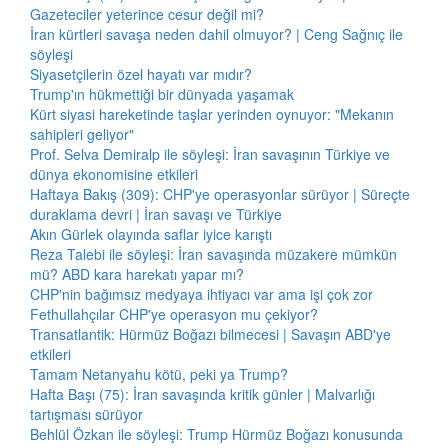
Gazeteciler yeterince cesur değil mi?
İran kürtleri savaşa neden dahil olmuyor? | Ceng Sağnıç ile
söyleşi
Siyasetçilerin özel hayatı var mıdır?
Trump'ın hükmettiği bir dünyada yaşamak
Kürt siyasi hareketinde taşlar yerinden oynuyor: "Mekanın
sahipleri geliyor"
Prof. Selva Demiralp ile söyleşi: İran savaşının Türkiye ve
dünya ekonomisine etkileri
Haftaya Bakış (309): CHP'ye operasyonlar sürüyor | Süreçte
duraklama devri | İran savaşı ve Türkiye
Akın Gürlek olayında saflar iyice karıştı
Reza Talebi ile söyleşi: İran savaşında müzakere mümkün
mü? ABD kara harekatı yapar mı?
CHP'nin bağımsız medyaya ihtiyacı var ama işi çok zor
Fethullahçılar CHP'ye operasyon mu çekiyor?
Transatlantik: Hürmüz Boğazı bilmecesi | Savaşın ABD'ye
etkileri
Tamam Netanyahu kötü, peki ya Trump?
Hafta Başı (75): İran savaşında kritik günler | Malvarlığı
tartışması sürüyor
Behlül Özkan ile söyleşi: Trump Hürmüz Boğazı konusunda