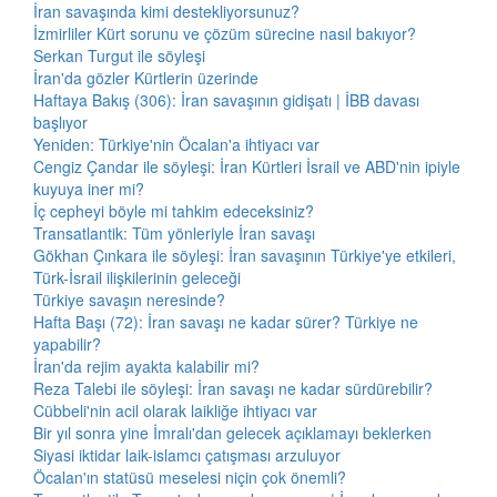
İran savaşında kimi destekliyorsunuz?
İzmirliler Kürt sorunu ve çözüm sürecine nasıl bakıyor?
Serkan Turgut ile söyleşi
İran'da gözler Kürtlerin üzerinde
Haftaya Bakış (306): İran savaşının gidişatı | İBB davası
başlıyor
Yeniden: Türkiye'nin Öcalan'a ihtiyacı var
Cengiz Çandar ile söyleşi: İran Kürtleri İsrail ve ABD'nin ipiyle
kuyuya iner mi?
İç cepheyi böyle mi tahkim edeceksiniz?
Transatlantik: Tüm yönleriyle İran savaşı
Gökhan Çınkara ile söyleşi: İran savaşının Türkiye'ye etkileri,
Türk-İsrail ilişkilerinin geleceği
Türkiye savaşın neresinde?
Hafta Başı (72): İran savaşı ne kadar sürer? Türkiye ne
yapabilir?
İran'da rejim ayakta kalabilir mi?
Reza Talebi ile söyleşi: İran savaşı ne kadar sürdürebilir?
Cübbeli'nin acil olarak laikliğe ihtiyacı var
Bir yıl sonra yine İmralı'dan gelecek açıklamayı beklerken
Siyasi iktidar laik-islamcı çatışması arzuluyor
Öcalan'ın statüsü meselesi niçin çok önemli?