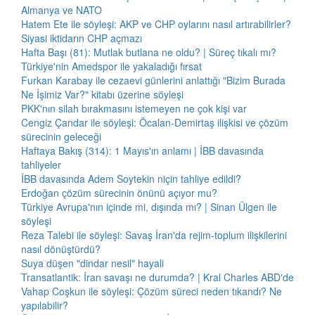
Almanya ve NATO
Hatem Ete ile söyleşi: AKP ve CHP oylarını nasıl artırabilirler?
Siyasi iktidarın CHP açmazı
Hafta Başı (81): Mutlak butlana ne oldu? | Süreç tıkalı mı?
Türkiye'nin Amedspor ile yakaladığı fırsat
Furkan Karabay ile cezaevi günlerini anlattığı "Bizim Burada
Ne İşimiz Var?" kitabı üzerine söyleşi
PKK'nın silah bırakmasını istemeyen ne çok kişi var
Cengiz Çandar ile söyleşi: Öcalan-Demirtaş ilişkisi ve çözüm
sürecinin geleceği
Haftaya Bakış (314): 1 Mayıs'ın anlamı | İBB davasında
tahliyeler
İBB davasında Adem Soytekin niçin tahliye edildi?
Erdoğan çözüm sürecinin önünü açıyor mu?
Türkiye Avrupa'nın içinde mi, dışında mı? | Sinan Ülgen ile
söyleşi
Reza Talebi ile söyleşi: Savaş İran'da rejim-toplum ilişkilerini
nasıl dönüştürdü?
Suya düşen "dindar nesil" hayali
Transatlantik: İran savaşı ne durumda? | Kral Charles ABD'de
Vahap Coşkun ile söyleşi: Çözüm süreci neden tıkandı? Ne
yapılabilir?