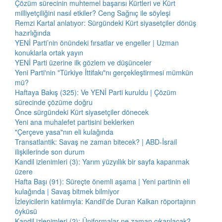
Çözüm sürecinin muhtemel başarısı Kürtleri ve Kürt
milliyetçiliğini nasıl etkiler? Ceng Sağnıç ile söyleşi
Remzi Kartal anlatıyor: Sürgündeki Kürt siyasetçiler dönüş
hazırlığında
YENİ Parti’nin önündeki fırsatlar ve engeller | Uzman
konuklarla ortak yayın
YENİ Parti üzerine ilk gözlem ve düşünceler
Yeni Parti'nin "Türkiye İttifakı"nı gerçekleştirmesi mümkün
mü?
Haftaya Bakış (325): Ve YENİ Parti kuruldu | Çözüm
sürecinde çözüme doğru
Önce sürgündeki Kürt siyasetçiler dönecek
Yeni ana muhalefet partisini beklerken
"Çerçeve yasa"nın eli kulağında
Transatlantik: Savaş ne zaman bitecek? | ABD-İsrail
ilişkilerinde son durum
Kandil izlenimleri (3): Yarım yüzyıllık bir sayfa kapanmak
üzere
Hafta Başı (91): Süreçte önemli aşama | Yeni partinin eli
kulağında | Savaş bitmek bilmiyor
İzleyicilerin katılımıyla: Kandil'de Duran Kalkan röportajının
öyküsü
Kandil izlenimleri (2): Üniformalar ne zaman çıkarılacak?