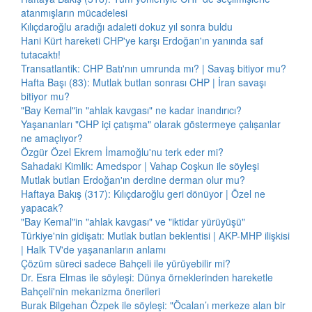
atanmışların mücadelesi
Kılıçdaroğlu aradığı adaleti dokuz yıl sonra buldu
Hani Kürt hareketi CHP'ye karşı Erdoğan'ın yanında saf
tutacaktı!
Transatlantik: CHP Batı'nın umrunda mı? | Savaş bitiyor mu?
Hafta Başı (83): Mutlak butlan sonrası CHP | İran savaşı
bitiyor mu?
"Bay Kemal"in "ahlak kavgası" ne kadar inandırıcı?
Yaşananları "CHP içi çatışma" olarak göstermeye çalışanlar
ne amaçlıyor?
Özgür Özel Ekrem İmamoğlu'nu terk eder mi?
Sahadaki Kimlik: Amedspor | Vahap Coşkun ile söyleşi
Mutlak butlan Erdoğan'ın derdine derman olur mu?
Haftaya Bakış (317): Kılıçdaroğlu geri dönüyor | Özel ne
yapacak?
"Bay Kemal"in "ahlak kavgası" ve "iktidar yürüyüşü"
Türkiye'nin gidişatı: Mutlak butlan beklentisi | AKP-MHP ilişkisi
| Halk TV'de yaşananların anlamı
Çözüm süreci sadece Bahçeli ile yürüyebilir mi?
Dr. Esra Elmas ile söyleşi: Dünya örneklerinden hareketle
Bahçeli'nin mekanizma önerileri
Burak Bilgehan Özpek ile söyleşi: "Öcalan’ı merkeze alan bir