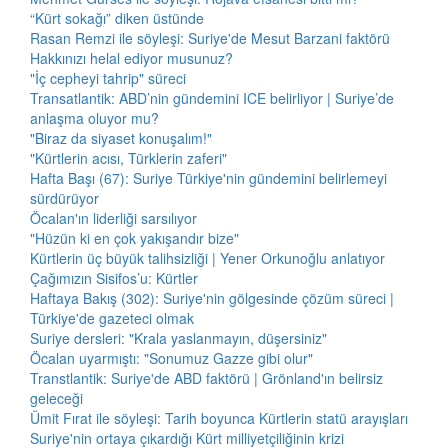
“Kürt sokağı” diken üstünde
Rasan Remzi ile söyleşi: Suriye'de Mesut Barzani faktörü
Hakkınızı helal ediyor musunuz?
"İç cepheyi tahrip" süreci
Transatlantik: ABD’nin gündemini ICE belirliyor | Suriye’de
anlaşma oluyor mu?
"Biraz da siyaset konuşalım!"
"Kürtlerin acısı, Türklerin zaferi"
Hafta Başı (67): Suriye Türkiye'nin gündemini belirlemeyi
sürdürüyor
Öcalan'ın liderliği sarsılıyor
"Hüzün ki en çok yakışandır bize"
Kürtlerin üç büyük talihsizliği | Yener Orkunoğlu anlatıyor
Çağımızın Sisifos’u: Kürtler
Haftaya Bakış (302): Suriye'nin gölgesinde çözüm süreci |
Türkiye'de gazeteci olmak
Suriye dersleri: "Krala yaslanmayın, düşersiniz"
Öcalan uyarmıştı: "Sonumuz Gazze gibi olur"
Transtlantik: Suriye'de ABD faktörü | Grönland'ın belirsiz
geleceği
Ümit Fırat ile söyleşi: Tarih boyunca Kürtlerin statü arayışları
Suriye'nin ortaya çıkardığı Kürt milliyetçiliğinin krizi