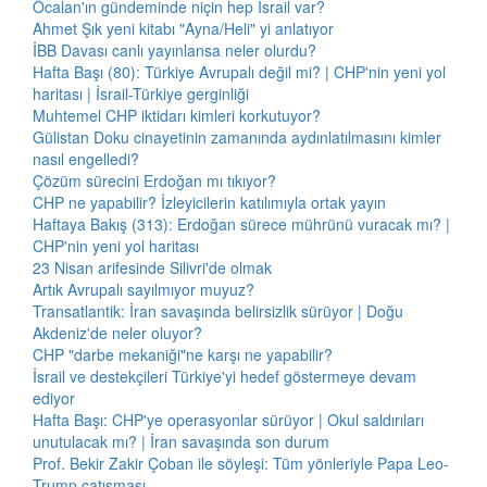
Öcalan'ın gündeminde niçin hep İsrail var?
Ahmet Şık yeni kitabı "Ayna/Heli" yi anlatıyor
İBB Davası canlı yayınlansa neler olurdu?
Hafta Başı (80): Türkiye Avrupalı değil mi? | CHP'nin yeni yol
haritası | İsrail-Türkiye gerginliği
Muhtemel CHP iktidarı kimleri korkutuyor?
Gülistan Doku cinayetinin zamanında aydınlatılmasını kimler
nasıl engelledi?
Çözüm sürecini Erdoğan mı tıkıyor?
CHP ne yapabilir? İzleyicilerin katılımıyla ortak yayın
Haftaya Bakış (313): Erdoğan sürece mührünü vuracak mı? |
CHP'nin yeni yol haritası
23 Nisan arifesinde Silivri'de olmak
Artık Avrupalı sayılmıyor muyuz?
Transatlantik: İran savaşında belirsizlik sürüyor | Doğu
Akdeniz'de neler oluyor?
CHP "darbe mekaniği"ne karşı ne yapabilir?
İsrail ve destekçileri Türkiye'yi hedef göstermeye devam
ediyor
Hafta Başı: CHP'ye operasyonlar sürüyor | Okul saldırıları
unutulacak mı? | İran savaşında son durum
Prof. Bekir Zakir Çoban ile söyleşi: Tüm yönleriyle Papa Leo-
Trump çatışması