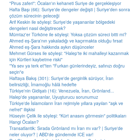
"Pirus zaferi": Öcalan'ın kehaneti Suriye de gerçekleşiyor
Hafta Başı (66): Suriye'de dengeler değişti | Suriye'den sonra
çözüm sürecinin geleceği
Arif Keskin ile söyleşi: Suriye'de yaşananlar bölgedeki
dengeleri nasıl değiştirecek?
Mümtaz'er Türköne ile söyleşi: Yoksa çözüm süreci bitti mi?
Ahmed eş-Şara'nın yakaladığı ve kaçırmakta olduğu fırsat
Ahmed eş-Şara hakkında aykırı düşünceler
Mehmet Gürses ile söyleşi: "Halep'te iki mahalleyi kazanmak
için Kürtleri kaybetme riski"
"Ya sev ya terk et"ten "Furkan günlerindeyiz, safınızı doğru
seçin"e
Haftaya Bakış (301): Suriye'de gerginlik sürüyor, İran
belirsizliği, İmamoğlu hâlâ hedefte
Türkiye'nin Gidişatı (16): Venezuela, İran, Grönland...
Halep'de yaşananlar, Uyuşturucu sorunumuz
Türkiye'de İslamcıların İran rejimiyle yıllara yayılan "aşk ve
nefret" ilişkisi
Hüseyin Çelik ile söyleşi: "Kürt anasını görmesin" politikaları
Hangi Öcalan?
Transatlantik: Sırada Grönland mı İran mı var? | Suriye'de
neler oluyor? | ABD'de gündemde ICE var!