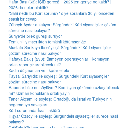
Hafta Başı (63): IŞİD gerçeği | 2025'ten geriye ne kaldı? |
2026'da neler olabilir?
"Sahi nedir bu Kürt sorunu?" diye soranlara 30 yıl önceden
esaslı bir cevap
Zübeyir Aydar anlatıyor: Sürgündeki Kürt siyasetçiler çözüm
sürecine nasıl bakıyor?
Suriye'de bilek güreşi sürüyor
Temkinli iyimserlikten temkinli kötümserliğe
Mustafa Sarıkaya ile söyleşi: Sürgündeki Kürt siyasetçiler
çözüm sürecine nasıl bakıyor
Haftaya Bakış (298): Bitmeyen operasyonlar | Komisyon
ortak rapor çıkarabilecek mi?
Kadın düşmanları ve ırkçılar el ele
Faysal Sarıyıldız ile söyleşi: Sürgündeki Kürt siyasetçiler
çözüm sürecine nasıl bakıyor
Raporlar bize ne söylüyor? Komisyon çözümde uzlaşabilecek
mi? Uzman konuklarla ortak yayın
Taner Akçam ile söyleşi: Ortadoğu'da İsrail ve Türkiye'nin
hegemonya savaşları
Kürt sorununda İsrail faktörü
Hişyar Özsoy ile söyleşi: Sürgündeki siyasetçiler sürece nasıl
bakıyor?
CHP'nin Kürt sorunu ve Leyla Zana sınavı