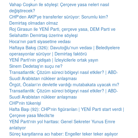
Vahap Coşkun ile söyleşi: Çerçeve yasa neleri nasıl
değiştirecek?
CHP'den AKP'ye transferler sürüyor: Sorumlu kim?
Demirtaş olmadan olmaz
Roj Girasun ile YENİ Parti, çerçeve yasa, DEM Parti ve
Selahattin Demirtaş üzerine söyleşi
Hoca'nın parti siyasetine vedası
Haftaya Bakış (326): Davutoğlu'nun vedası | Belediyelere
operasyonlar sürüyor | Demirtaş faktörü
YENİ Parti'nin gidişatı | İzleyicilerle ortak yayın
Sinem Dedetaş'ın suçu ne?
Transatlantik: Çözüm süreci bölgeyi nasıl etkiler? | ABD-
Suudi Arabistan nükleer anlaşması
Örgüt, Öcalan'ın devletle vardığı mutabakata uyacak mı?
Transatlantik: Çözüm süreci bölgeyi nasıl etkiler? | ABD-
Suudi Arabistan nükleer anlaşması
CHP'nin tükenişi
Hafta Başı (92): CHP'nin figüranları | YENİ Parti start verdi |
Çerçeve yasa Meclis'te
YENİ Parti'nin yol haritası: Genel Sekreter Yunus Emre
anlatıyor
Süreç karşıtlarına acı haber: Engeller teker teker aşılıyor