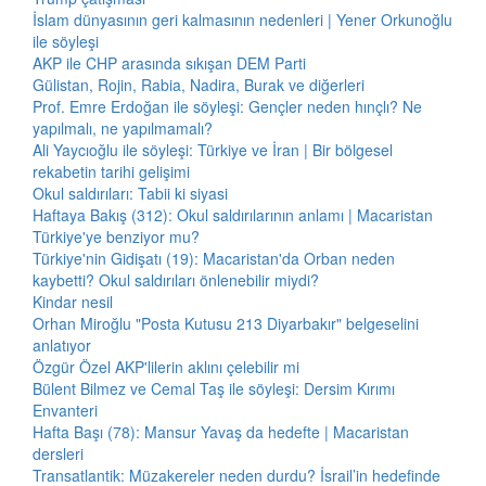
İslam dünyasının geri kalmasının nedenleri | Yener Orkunoğlu
ile söyleşi
AKP ile CHP arasında sıkışan DEM Parti
Gülistan, Rojin, Rabia, Nadira, Burak ve diğerleri
Prof. Emre Erdoğan ile söyleşi: Gençler neden hınçlı? Ne
yapılmalı, ne yapılmamalı?
Ali Yaycıoğlu ile söyleşi: Türkiye ve İran | Bir bölgesel
rekabetin tarihi gelişimi
Okul saldırıları: Tabii ki siyasi
Haftaya Bakış (312): Okul saldırılarının anlamı | Macaristan
Türkiye'ye benziyor mu?
Türkiye'nin Gidişatı (19): Macaristan'da Orban neden
kaybetti? Okul saldırıları önlenebilir miydi?
Kindar nesil
Orhan Miroğlu "Posta Kutusu 213 Diyarbakır" belgeselini
anlatıyor
Özgür Özel AKP'lilerin aklını çelebilir mi
Bülent Bilmez ve Cemal Taş ile söyleşi: Dersim Kırımı
Envanteri
Hafta Başı (78): Mansur Yavaş da hedefte | Macaristan
dersleri
Transatlantik: Müzakereler neden durdu? İsrail’in hedefinde