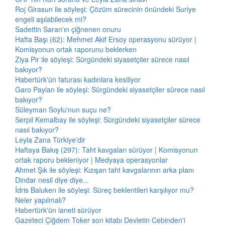
Roj Girasun ile söyleşi: Çözüm sürecinin önündeki Suriye
engeli aşılabilecek mi?
Sadettin Saran'ın çiğnenen onuru
Hafta Başı (62): Mehmet Akif Ersoy operasyonu sürüyor |
Komisyonun ortak raporunu beklerken
Ziya Pir ile söyleşi: Sürgündeki siyasetçiler sürece nasıl
bakıyor?
Habertürk'ün faturası kadınlara kesiliyor
Garo Paylan ile söyleşi: Sürgündeki siyasetçiler sürece nasıl
bakıyor?
Süleyman Soylu'nun suçu ne?
Serpil Kemalbay ile söyleşi: Sürgündeki siyasetçiler sürece
nasıl bakıyor?
Leyla Zana Türkiye'dir
Haftaya Bakış (297): Taht kavgaları sürüyor | Komisyonun
ortak raporu bekleniyor | Medyaya operasyonlar
Ahmet Şık ile söyleşi: Kızışan taht kavgalarının arka planı
Dindar nesil diye diye...
İdris Baluken ile söyleşi: Süreç beklentileri karşılıyor mu?
Neler yapılmalı?
Habertürk'ün laneti sürüyor
Gazeteci Çiğdem Toker son kitabı Devletin Cebinden'i