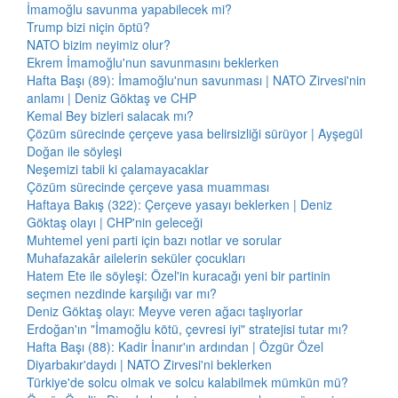
İmamoğlu savunma yapabilecek mi?
Trump bizi niçin öptü?
NATO bizim neyimiz olur?
Ekrem İmamoğlu'nun savunmasını beklerken
Hafta Başı (89): İmamoğlu'nun savunması | NATO Zirvesi'nin
anlamı | Deniz Göktaş ve CHP
Kemal Bey bizleri salacak mı?
Çözüm sürecinde çerçeve yasa belirsizliği sürüyor | Ayşegül
Doğan ile söyleşi
Neşemizi tabii ki çalamayacaklar
Çözüm sürecinde çerçeve yasa muamması
Haftaya Bakış (322): Çerçeve yasayı beklerken | Deniz
Göktaş olayı | CHP'nin geleceği
Muhtemel yeni parti için bazı notlar ve sorular
Muhafazakâr ailelerin seküler çocukları
Hatem Ete ile söyleşi: Özel'in kuracağı yeni bir partinin
seçmen nezdinde karşılığı var mı?
Deniz Göktaş olayı: Meyve veren ağacı taşlıyorlar
Erdoğan'ın "İmamoğlu kötü, çevresi iyi" stratejisi tutar mı?
Hafta Başı (88): Kadir İnanır'ın ardından | Özgür Özel
Diyarbakır'daydı | NATO Zirvesi'ni beklerken
Türkiye'de solcu olmak ve solcu kalabilmek mümkün mü?