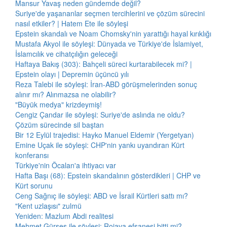
Mansur Yavaş neden gündemde değil?
Suriye'de yaşananlar seçmen tercihlerini ve çözüm sürecini
nasıl etkiler? | Hatem Ete ile söyleşi
Epstein skandalı ve Noam Chomsky'nin yarattığı hayal kırıklığı
Mustafa Akyol ile söyleşi: Dünyada ve Türkiye'de İslamiyet,
İslamcılık ve cihatçılığın geleceği
Haftaya Bakış (303): Bahçeli süreci kurtarabilecek mi? |
Epstein olayı | Depremin üçüncü yılı
Reza Talebi ile söyleşi: İran-ABD görüşmelerinden sonuç
alınır mı? Alınmazsa ne olabilir?
"Büyük medya" krizdeymiş!
Cengiz Çandar ile söyleşi: Suriye'de aslında ne oldu?
Çözüm sürecinde sil baştan
Bir 12 Eylül trajedisi: Hayko Manuel Eldemir (Yergetyan)
Emine Uçak ile söyleşi: CHP'nin yankı uyandıran Kürt
konferansı
Türkiye'nin Öcalan'a ihtiyacı var
Hafta Başı (68): Epstein skandalının gösterdikleri | CHP ve
Kürt sorunu
Ceng Sağnıç ile söyleşi: ABD ve İsrail Kürtleri sattı mı?
"Kent uzlaşısı" zulmü
Yeniden: Mazlum Abdi realitesi
Mehmet Gürses ile söyleşi: Rojava efsanesi bitti mi?