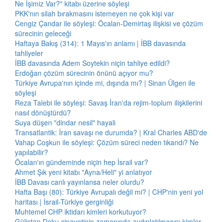
Ne İşimiz Var?" kitabı üzerine söyleşi
PKK'nın silah bırakmasını istemeyen ne çok kişi var
Cengiz Çandar ile söyleşi: Öcalan-Demirtaş ilişkisi ve çözüm
sürecinin geleceği
Haftaya Bakış (314): 1 Mayıs'ın anlamı | İBB davasında
tahliyeler
İBB davasında Adem Soytekin niçin tahliye edildi?
Erdoğan çözüm sürecinin önünü açıyor mu?
Türkiye Avrupa'nın içinde mi, dışında mı? | Sinan Ülgen ile
söyleşi
Reza Talebi ile söyleşi: Savaş İran'da rejim-toplum ilişkilerini
nasıl dönüştürdü?
Suya düşen "dindar nesil" hayali
Transatlantik: İran savaşı ne durumda? | Kral Charles ABD'de
Vahap Coşkun ile söyleşi: Çözüm süreci neden tıkandı? Ne
yapılabilir?
Öcalan'ın gündeminde niçin hep İsrail var?
Ahmet Şık yeni kitabı "Ayna/Heli" yi anlatıyor
İBB Davası canlı yayınlansa neler olurdu?
Hafta Başı (80): Türkiye Avrupalı değil mi? | CHP'nin yeni yol
haritası | İsrail-Türkiye gerginliği
Muhtemel CHP iktidarı kimleri korkutuyor?
Gülistan Doku cinayetinin zamanında aydınlatılmasını kimler