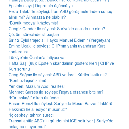
Epstein olayı | Depremin üçüncü yılı
Reza Talebi ile söyleşi: İran-ABD görüşmelerinden sonuç
alınır mı? Alınmazsa ne olabilir?
"Büyük medya" krizdeymiş!
Cengiz Çandar ile söyleşi: Suriye'de aslında ne oldu?
Çözüm sürecinde sil baştan
Bir 12 Eylül trajedisi: Hayko Manuel Eldemir (Yergetyan)
Emine Uçak ile söyleşi: CHP'nin yankı uyandıran Kürt
konferansı
Türkiye'nin Öcalan'a ihtiyacı var
Hafta Başı (68): Epstein skandalının gösterdikleri | CHP ve
Kürt sorunu
Ceng Sağnıç ile söyleşi: ABD ve İsrail Kürtleri sattı mı?
"Kent uzlaşısı" zulmü
Yeniden: Mazlum Abdi realitesi
Mehmet Gürses ile söyleşi: Rojava efsanesi bitti mi?
“Kürt sokağı” diken üstünde
Rasan Remzi ile söyleşi: Suriye'de Mesut Barzani faktörü
Hakkınızı helal ediyor musunuz?
"İç cepheyi tahrip" süreci
Transatlantik: ABD’nin gündemini ICE belirliyor | Suriye’de
anlaşma oluyor mu?