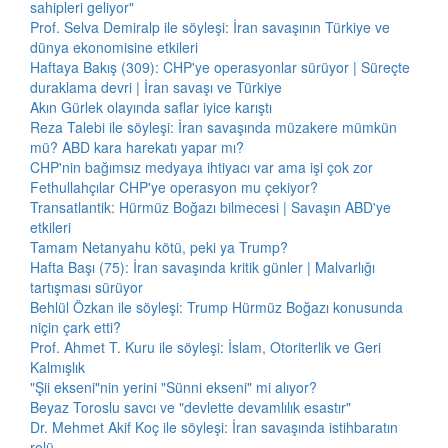
sahipleri geliyor"
Prof. Selva Demiralp ile söyleşi: İran savaşının Türkiye ve
dünya ekonomisine etkileri
Haftaya Bakış (309): CHP'ye operasyonlar sürüyor | Süreçte
duraklama devri | İran savaşı ve Türkiye
Akın Gürlek olayında saflar iyice karıştı
Reza Talebi ile söyleşi: İran savaşında müzakere mümkün
mü? ABD kara harekatı yapar mı?
CHP'nin bağımsız medyaya ihtiyacı var ama işi çok zor
Fethullahçılar CHP'ye operasyon mu çekiyor?
Transatlantik: Hürmüz Boğazı bilmecesi | Savaşın ABD'ye
etkileri
Tamam Netanyahu kötü, peki ya Trump?
Hafta Başı (75): İran savaşında kritik günler | Malvarlığı
tartışması sürüyor
Behlül Özkan ile söyleşi: Trump Hürmüz Boğazı konusunda
niçin çark etti?
Prof. Ahmet T. Kuru ile söyleşi: İslam, Otoriterlik ve Geri
Kalmışlık
"Şii ekseni"nin yerini "Sünni ekseni" mi alıyor?
Beyaz Toroslu savcı ve "devlette devamlılık esastır"
Dr. Mehmet Akif Koç ile söyleşi: İran savaşında istihbaratın
rolü