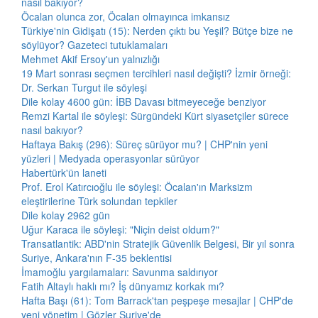
nasıl bakıyor?
Öcalan olunca zor, Öcalan olmayınca imkansız
Türkiye'nin Gidişatı (15): Nerden çıktı bu Yeşil? Bütçe bize ne
söylüyor? Gazeteci tutuklamaları
Mehmet Akif Ersoy'un yalnızlığı
19 Mart sonrası seçmen tercihleri nasıl değişti? İzmir örneği:
Dr. Serkan Turgut ile söyleşi
Dile kolay 4600 gün: İBB Davası bitmeyeceğe benziyor
Remzi Kartal ile söyleşi: Sürgündeki Kürt siyasetçiler sürece
nasıl bakıyor?
Haftaya Bakış (296): Süreç sürüyor mu? | CHP'nin yeni
yüzleri | Medyada operasyonlar sürüyor
Habertürk'ün laneti
Prof. Erol Katırcıoğlu ile söyleşi: Öcalan'ın Marksizm
eleştirilerine Türk solundan tepkiler
Dile kolay 2962 gün
Uğur Karaca ile söyleşi: "Niçin deist oldum?"
Transatlantik: ABD'nin Stratejik Güvenlik Belgesi, Bir yıl sonra
Suriye, Ankara'nın F-35 beklentisi
İmamoğlu yargılamaları: Savunma saldırıyor
Fatih Altaylı haklı mı? İş dünyamız korkak mı?
Hafta Başı (61): Tom Barrack'tan peşpeşe mesajlar | CHP'de
yeni yönetim | Gözler Suriye'de