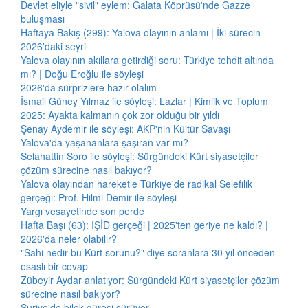
Devlet eliyle "sivil" eylem: Galata Köprüsü'nde Gazze
buluşması
Haftaya Bakış (299): Yalova olayının anlamı | İki sürecin
2026'daki seyri
Yalova olayının akıllara getirdiği soru: Türkiye tehdit altında
mı? | Doğu Eroğlu ile söyleşi
2026'da sürprizlere hazır olalım
İsmail Güney Yılmaz ile söyleşi: Lazlar | Kimlik ve Toplum
2025: Ayakta kalmanın çok zor olduğu bir yıldı
Şenay Aydemir ile söyleşi: AKP'nin Kültür Savaşı
Yalova'da yaşananlara şaşıran var mı?
Selahattin Soro ile söyleşi: Sürgündeki Kürt siyasetçiler
çözüm sürecine nasıl bakıyor?
Yalova olayından hareketle Türkiye'de radikal Selefilik
gerçeği: Prof. Hilmi Demir ile söyleşi
Yargı vesayetinde son perde
Hafta Başı (63): IŞİD gerçeği | 2025'ten geriye ne kaldı? |
2026'da neler olabilir?
"Sahi nedir bu Kürt sorunu?" diye soranlara 30 yıl önceden
esaslı bir cevap
Zübeyir Aydar anlatıyor: Sürgündeki Kürt siyasetçiler çözüm
sürecine nasıl bakıyor?
Suriye'de bilek güreşi sürüyor