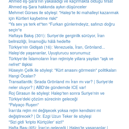
Ahmed eş-Şara'nın yakaladığı ve kaçırmakta olduğu fırsat
Ahmed eş-Şara hakkında aykırı düşünceler
Mehmet Gürses ile söyleşi: "Halep'te iki mahalleyi kazanmak
için Kürtleri kaybetme riski"
"Ya sev ya terk et"ten "Furkan günlerindeyiz, safınızı doğru
seçin"e
Haftaya Bakış (301): Suriye'de gerginlik sürüyor, İran
belirsizliği, İmamoğlu hâlâ hedefte
Türkiye'nin Gidişatı (16): Venezuela, İran, Grönland...
Halep'de yaşananlar, Uyuşturucu sorunumuz
Türkiye'de İslamcıların İran rejimiyle yıllara yayılan "aşk ve
nefret" ilişkisi
Hüseyin Çelik ile söyleşi: "Kürt anasını görmesin" politikaları
Hangi Öcalan?
Transatlantik: Sırada Grönland mı İran mı var? | Suriye'de
neler oluyor? | ABD'de gündemde ICE var!
Roj Girasun ile söyleşi: Halep'ten sonra Suriye'nin ve
Türkiye'deki çözüm sürecinin geleceği
"Palyaço Ruşen"
İran'da rejim mi değişecek yoksa rejim kendisini mi
değiştirecek? | Dr. Ezgi Uzun Teker ile söyleşi
"Sizi gidi 'kripto Kürtçüler' sizi!"
Hafta Başı (65): İran'ın geleceği | Halep'te yaşananlar |