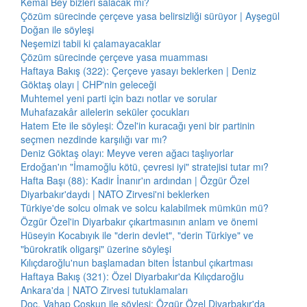
Kemal Bey bizleri salacak mı?
Çözüm sürecinde çerçeve yasa belirsizliği sürüyor | Ayşegül
Doğan ile söyleşi
Neşemizi tabii ki çalamayacaklar
Çözüm sürecinde çerçeve yasa muamması
Haftaya Bakış (322): Çerçeve yasayı beklerken | Deniz
Göktaş olayı | CHP'nin geleceği
Muhtemel yeni parti için bazı notlar ve sorular
Muhafazakâr ailelerin seküler çocukları
Hatem Ete ile söyleşi: Özel'in kuracağı yeni bir partinin
seçmen nezdinde karşılığı var mı?
Deniz Göktaş olayı: Meyve veren ağacı taşlıyorlar
Erdoğan'ın "İmamoğlu kötü, çevresi iyi" stratejisi tutar mı?
Hafta Başı (88): Kadir İnanır'ın ardından | Özgür Özel
Diyarbakır'daydı | NATO Zirvesi'ni beklerken
Türkiye'de solcu olmak ve solcu kalabilmek mümkün mü?
Özgür Özel'in Diyarbakır çıkartmasının anlam ve önemi
Hüseyin Kocabıyık ile "derin devlet", "derin Türkiye" ve
"bürokratik oligarşi" üzerine söyleşi
Kılıçdaroğlu'nun başlamadan biten İstanbul çıkartması
Haftaya Bakış (321): Özel Diyarbakır'da Kılıçdaroğlu
Ankara'da | NATO Zirvesi tutuklamaları
Doç. Vahap Coşkun ile söyleşi: Özgür Özel Diyarbakır'da