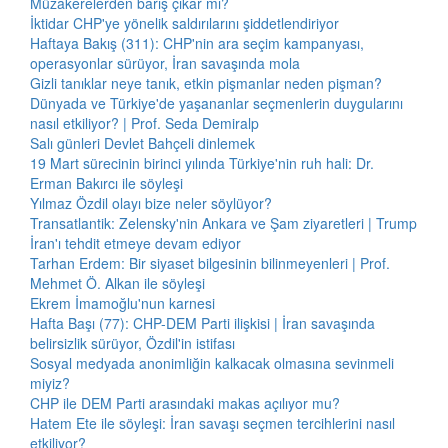
Müzakerelerden barış çıkar mı?
İktidar CHP'ye yönelik saldırılarını şiddetlendiriyor
Haftaya Bakış (311): CHP'nin ara seçim kampanyası,
operasyonlar sürüyor, İran savaşında mola
Gizli tanıklar neye tanık, etkin pişmanlar neden pişman?
Dünyada ve Türkiye'de yaşananlar seçmenlerin duygularını
nasıl etkiliyor? | Prof. Seda Demiralp
Salı günleri Devlet Bahçeli dinlemek
19 Mart sürecinin birinci yılında Türkiye'nin ruh hali: Dr.
Erman Bakırcı ile söyleşi
Yılmaz Özdil olayı bize neler söylüyor?
Transatlantik: Zelensky'nin Ankara ve Şam ziyaretleri | Trump
İran'ı tehdit etmeye devam ediyor
Tarhan Erdem: Bir siyaset bilgesinin bilinmeyenleri | Prof.
Mehmet Ö. Alkan ile söyleşi
Ekrem İmamoğlu'nun karnesi
Hafta Başı (77): CHP-DEM Parti ilişkisi | İran savaşında
belirsizlik sürüyor, Özdil'in istifası
Sosyal medyada anonimliğin kalkacak olmasına sevinmeli
miyiz?
CHP ile DEM Parti arasındaki makas açılıyor mu?
Hatem Ete ile söyleşi: İran savaşı seçmen tercihlerini nasıl
etkiliyor?