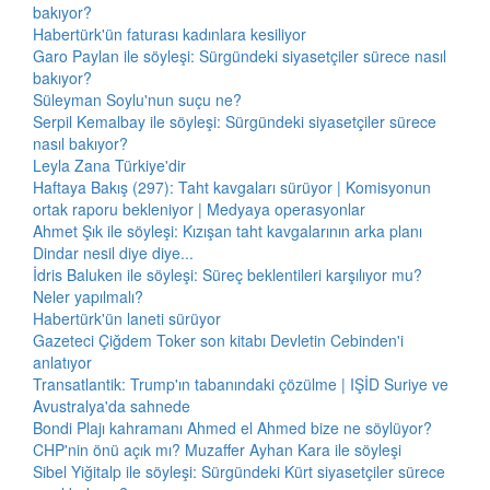
bakıyor?
Habertürk'ün faturası kadınlara kesiliyor
Garo Paylan ile söyleşi: Sürgündeki siyasetçiler sürece nasıl
bakıyor?
Süleyman Soylu'nun suçu ne?
Serpil Kemalbay ile söyleşi: Sürgündeki siyasetçiler sürece
nasıl bakıyor?
Leyla Zana Türkiye'dir
Haftaya Bakış (297): Taht kavgaları sürüyor | Komisyonun
ortak raporu bekleniyor | Medyaya operasyonlar
Ahmet Şık ile söyleşi: Kızışan taht kavgalarının arka planı
Dindar nesil diye diye...
İdris Baluken ile söyleşi: Süreç beklentileri karşılıyor mu?
Neler yapılmalı?
Habertürk'ün laneti sürüyor
Gazeteci Çiğdem Toker son kitabı Devletin Cebinden'i
anlatıyor
Transatlantik: Trump'ın tabanındaki çözülme | IŞİD Suriye ve
Avustralya'da sahnede
Bondi Plajı kahramanı Ahmed el Ahmed bize ne söylüyor?
CHP'nin önü açık mı? Muzaffer Ayhan Kara ile söyleşi
Sibel Yiğitalp ile söyleşi: Sürgündeki Kürt siyasetçiler sürece