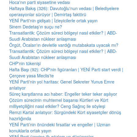
Hoca'nın parti siyasetine vedası
Haftaya Bakış (326): Davutoğlu'nun vedası | Belediyelere
operasyonlar sürüyor | Demirtaş faktörü
YENİ Parti'nin gidişatı | İzleyicilerle ortak yayın
Sinem Dedetaş'ın suçu ne?
Transatlantik: Çözüm süreci bölgeyi nasıl etkiler? | ABD-
Suudi Arabistan nükleer anlaşması
Örgüt, Öcalan'ın devletle vardığı mutabakata uyacak mı?
Transatlantik: Çözüm süreci bölgeyi nasıl etkiler? | ABD-
Suudi Arabistan nükleer anlaşması
CHP'nin tükenişi
Hafta Başı (92): CHP'nin figüranları | YENİ Parti start verdi |
Çerçeve yasa Meclis'te
YENİ Parti'nin yol haritası: Genel Sekreter Yunus Emre
anlatıyor
Süreç karşıtlarına acı haber: Engeller teker teker aşılıyor
Çözüm sürecinin muhtemel başarısı Kürtleri ve Kürt
milliyetçiliğini nasıl etkiler? Ceng Sağnıç ile söyleşi
Remzi Kartal anlatıyor: Sürgündeki Kürt siyasetçiler dönüş
hazırlığında
YENİ Parti’nin önündeki fırsatlar ve engeller | Uzman
konuklarla ortak yayın
YENİ Parti üzerine ilk gözlem ve düşünceler