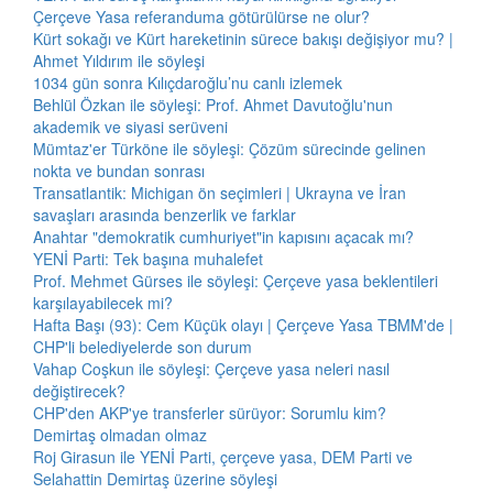
Çerçeve Yasa referanduma götürülürse ne olur?
Kürt sokağı ve Kürt hareketinin sürece bakışı değişiyor mu? |
Ahmet Yıldırım ile söyleşi
1034 gün sonra Kılıçdaroğlu’nu canlı izlemek
Behlül Özkan ile söyleşi: Prof. Ahmet Davutoğlu'nun
akademik ve siyasi serüveni
Mümtaz'er Türköne ile söyleşi: Çözüm sürecinde gelinen
nokta ve bundan sonrası
Transatlantik: Michigan ön seçimleri | Ukrayna ve İran
savaşları arasında benzerlik ve farklar
Anahtar "demokratik cumhuriyet"in kapısını açacak mı?
YENİ Parti: Tek başına muhalefet
Prof. Mehmet Gürses ile söyleşi: Çerçeve yasa beklentileri
karşılayabilecek mi?
Hafta Başı (93): Cem Küçük olayı | Çerçeve Yasa TBMM'de |
CHP'li belediyelerde son durum
Vahap Coşkun ile söyleşi: Çerçeve yasa neleri nasıl
değiştirecek?
CHP'den AKP'ye transferler sürüyor: Sorumlu kim?
Demirtaş olmadan olmaz
Roj Girasun ile YENİ Parti, çerçeve yasa, DEM Parti ve
Selahattin Demirtaş üzerine söyleşi