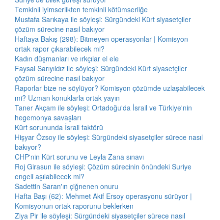
Temkinli iyimserlikten temkinli kötümserliğe
Mustafa Sarıkaya ile söyleşi: Sürgündeki Kürt siyasetçiler
çözüm sürecine nasıl bakıyor
Haftaya Bakış (298): Bitmeyen operasyonlar | Komisyon
ortak rapor çıkarabilecek mi?
Kadın düşmanları ve ırkçılar el ele
Faysal Sarıyıldız ile söyleşi: Sürgündeki Kürt siyasetçiler
çözüm sürecine nasıl bakıyor
Raporlar bize ne söylüyor? Komisyon çözümde uzlaşabilecek
mi? Uzman konuklarla ortak yayın
Taner Akçam ile söyleşi: Ortadoğu'da İsrail ve Türkiye'nin
hegemonya savaşları
Kürt sorununda İsrail faktörü
Hişyar Özsoy ile söyleşi: Sürgündeki siyasetçiler sürece nasıl
bakıyor?
CHP'nin Kürt sorunu ve Leyla Zana sınavı
Roj Girasun ile söyleşi: Çözüm sürecinin önündeki Suriye
engeli aşılabilecek mi?
Sadettin Saran'ın çiğnenen onuru
Hafta Başı (62): Mehmet Akif Ersoy operasyonu sürüyor |
Komisyonun ortak raporunu beklerken
Ziya Pir ile söyleşi: Sürgündeki siyasetçiler sürece nasıl