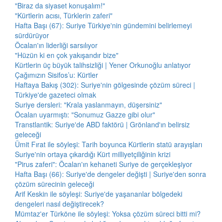
"Biraz da siyaset konuşalım!"
"Kürtlerin acısı, Türklerin zaferi"
Hafta Başı (67): Suriye Türkiye'nin gündemini belirlemeyi
sürdürüyor
Öcalan'ın liderliği sarsılıyor
"Hüzün ki en çok yakışandır bize"
Kürtlerin üç büyük talihsizliği | Yener Orkunoğlu anlatıyor
Çağımızın Sisifos’u: Kürtler
Haftaya Bakış (302): Suriye'nin gölgesinde çözüm süreci |
Türkiye'de gazeteci olmak
Suriye dersleri: "Krala yaslanmayın, düşersiniz"
Öcalan uyarmıştı: "Sonumuz Gazze gibi olur"
Transtlantik: Suriye'de ABD faktörü | Grönland'ın belirsiz
geleceği
Ümit Fırat ile söyleşi: Tarih boyunca Kürtlerin statü arayışları
Suriye'nin ortaya çıkardığı Kürt milliyetçiliğinin krizi
"Pirus zaferi": Öcalan'ın kehaneti Suriye de gerçekleşiyor
Hafta Başı (66): Suriye'de dengeler değişti | Suriye'den sonra
çözüm sürecinin geleceği
Arif Keskin ile söyleşi: Suriye'de yaşananlar bölgedeki
dengeleri nasıl değiştirecek?
Mümtaz'er Türköne ile söyleşi: Yoksa çözüm süreci bitti mi?