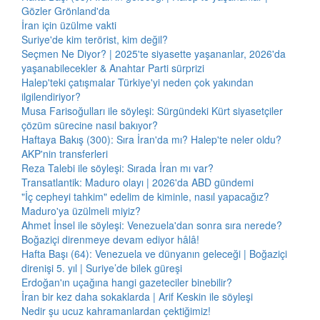
Gözler Grönland'da
İran için üzülme vakti
Suriye'de kim terörist, kim değil?
Seçmen Ne Diyor? | 2025'te siyasette yaşananlar, 2026'da
yaşanabilecekler & Anahtar Parti sürprizi
Halep'teki çatışmalar Türkiye'yi neden çok yakından
ilgilendiriyor?
Musa Farisoğulları ile söyleşi: Sürgündeki Kürt siyasetçiler
çözüm sürecine nasıl bakıyor?
Haftaya Bakış (300): Sıra İran'da mı? Halep'te neler oldu?
AKP'nin transferleri
Reza Talebi ile söyleşi: Sırada İran mı var?
Transatlantik: Maduro olayı | 2026'da ABD gündemi
"İç cepheyi tahkim" edelim de kiminle, nasıl yapacağız?
Maduro'ya üzülmeli miyiz?
Ahmet İnsel ile söyleşi: Venezuela'dan sonra sıra nerede?
Boğaziçi direnmeye devam ediyor hâlâ!
Hafta Başı (64): Venezuela ve dünyanın geleceği | Boğaziçi
direnişi 5. yıl | Suriye’de bilek güreşi
Erdoğan'ın uçağına hangi gazeteciler binebilir?
İran bir kez daha sokaklarda | Arif Keskin ile söyleşi
Nedir şu ucuz kahramanlardan çektiğimiz!