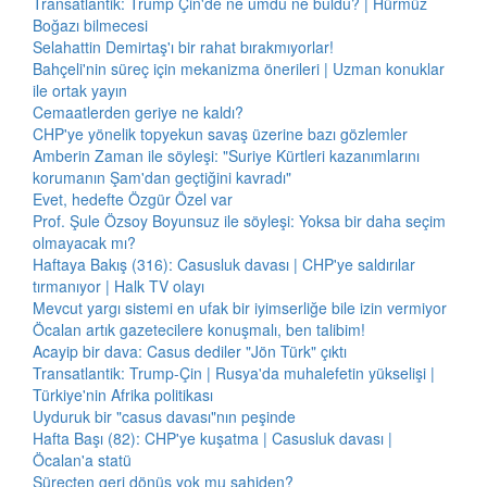
Transatlantik: Trump Çin'de ne umdu ne buldu? | Hürmüz
Boğazı bilmecesi
Selahattin Demirtaş'ı bir rahat bırakmıyorlar!
Bahçeli'nin süreç için mekanizma önerileri | Uzman konuklar
ile ortak yayın
Cemaatlerden geriye ne kaldı?
CHP'ye yönelik topyekun savaş üzerine bazı gözlemler
Amberin Zaman ile söyleşi: "Suriye Kürtleri kazanımlarını
korumanın Şam'dan geçtiğini kavradı"
Evet, hedefte Özgür Özel var
Prof. Şule Özsoy Boyunsuz ile söyleşi: Yoksa bir daha seçim
olmayacak mı?
Haftaya Bakış (316): Casusluk davası | CHP'ye saldırılar
tırmanıyor | Halk TV olayı
Mevcut yargı sistemi en ufak bir iyimserliğe bile izin vermiyor
Öcalan artık gazetecilere konuşmalı, ben talibim!
Acayip bir dava: Casus dediler "Jön Türk" çıktı
Transatlantik: Trump-Çin | Rusya'da muhalefetin yükselişi |
Türkiye'nin Afrika politikası
Uyduruk bir "casus davası"nın peşinde
Hafta Başı (82): CHP'ye kuşatma | Casusluk davası |
Öcalan'a statü
Süreçten geri dönüş yok mu sahiden?