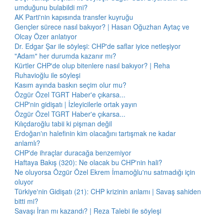
umduğunu bulabildi mi?
AK Parti'nin kapısında transfer kuyruğu
Gençler sürece nasıl bakıyor? | Hasan Oğuzhan Aytaç ve
Olcay Özer anlatıyor
Dr. Edgar Şar ile söyleşi: CHP'de saflar iyice netleşiyor
"Adam" her durumda kazanır mı?
Kürtler CHP'de olup bitenlere nasıl bakıyor? | Reha
Ruhavioğlu ile söyleşi
Kasım ayında baskın seçim olur mu?
Özgür Özel TGRT Haber'e çıkarsa...
CHP'nin gidişatı | İzleyicilerle ortak yayın
Özgür Özel TGRT Haber'e çıkarsa...
Kılıçdaroğlu tabii ki pişman değil
Erdoğan'ın halefinin kim olacağını tartışmak ne kadar
anlamlı?
CHP'de ihraçlar duracağa benzemiyor
Haftaya Bakış (320): Ne olacak bu CHP'nin hali?
Ne oluyorsa Özgür Özel Ekrem İmamoğlu'nu satmadığı için
oluyor
Türkiye'nin Gidişatı (21): CHP krizinin anlamı | Savaş sahiden
bitti mi?
Savaşı İran mı kazandı? | Reza Talebi ile söyleşi