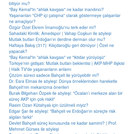
bitiyor mu?
"Bay Kemal"in "ahlak kavgası" ne kadar inandırıcı?
Yaşananları "CHP içi çatışma" olarak göstermeye çalışanlar
ne amaçlıyor?
Özgür Özel Ekrem İmamoğlu'nu terk eder mi?
Sahadaki Kimlik: Amedspor | Vahap Coşkun ile söyleşi
Mutlak butlan Erdoğan'ın derdine derman olur mu?
Haftaya Bakış (317): Kılıçdaroğlu geri dönüyor | Özel ne
yapacak?
"Bay Kemal"in "ahlak kavgası" ve "iktidar yürüyüşü"
Türkiye'nin gidişatı: Mutlak butlan beklentisi | AKP-MHP ilişkisi
| Halk TV'de yaşananların anlamı
Çözüm süreci sadece Bahçeli ile yürüyebilir mi?
Dr. Esra Elmas ile söyleşi: Dünya örneklerinden hareketle
Bahçeli'nin mekanizma önerileri
Burak Bilgehan Özpek ile söyleşi: "Öcalan’ı merkeze alan bir
süreç AKP için çok riskli"
Rasim Ozan Kütahyalı için üzülmeli miyiz?
Edgar Şar ile söyleşi: "Bahçeli ve Erdoğan'ın süreçte risk
algıları farklı"
Devlet Bahçeli süreç konusunda ne kadar samimi? | Prof.
Mehmet Gürses ile söyleşi