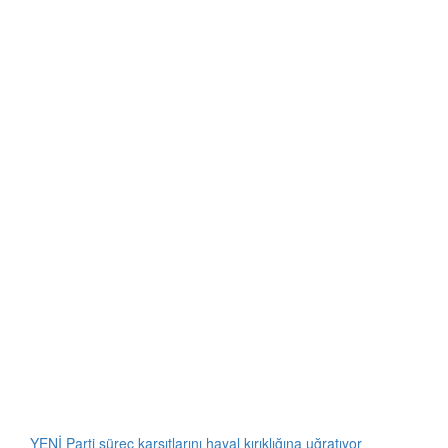
YENİ Parti süreç karşıtlarını hayal kırıklığına uğratıyor