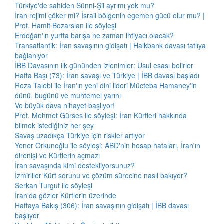
Türkiye'de sahiden Sünni-Şii ayrımı yok mu?
İran rejimi çöker mi? İsrail bölgenin egemen gücü olur mu? |
Prof. Hamit Bozarslan ile söyleşi
Erdoğan'ın yurtta barışa ne zaman ihtiyacı olacak?
Transatlantik: İran savaşının gidişatı | Halkbank davası tatlıya
bağlanıyor
İBB Davasının ilk gününden izlenimler: Usul esası belirler
Hafta Başı (73): İran savaşı ve Türkiye | İBB davası başladı
Reza Talebi ile İran'ın yeni dini lideri Mücteba Hamaney'in
dünü, bugünü ve muhtemel yarını
Ve büyük dava nihayet başlıyor!
Prof. Mehmet Gürses ile söyleşi: İran Kürtleri hakkında
bilmek istediğiniz her şey
Savaş uzadıkça Türkiye için riskler artıyor
Yener Orkunoğlu ile söyleşi: ABD'nin hesap hataları, İran'ın
direnişi ve Kürtlerin açmazı
İran savaşında kimi destekliyorsunuz?
İzmirliler Kürt sorunu ve çözüm sürecine nasıl bakıyor?
Serkan Turgut ile söyleşi
İran'da gözler Kürtlerin üzerinde
Haftaya Bakış (306): İran savaşının gidişatı | İBB davası
başlıyor