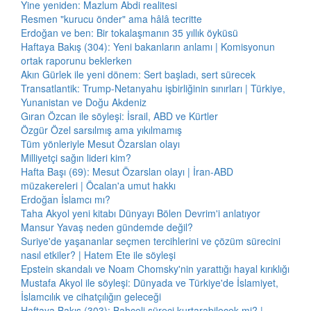
Yine yeniden: Mazlum Abdi realitesi
Resmen "kurucu önder" ama hâlâ tecritte
Erdoğan ve ben: Bir tokalaşmanın 35 yıllık öyküsü
Haftaya Bakış (304): Yeni bakanların anlamı | Komisyonun
ortak raporunu beklerken
Akın Gürlek ile yeni dönem: Sert başladı, sert sürecek
Transatlantik: Trump-Netanyahu işbirliğinin sınırları | Türkiye,
Yunanistan ve Doğu Akdeniz
Gıran Özcan ile söyleşi: İsrail, ABD ve Kürtler
Özgür Özel sarsılmış ama yıkılmamış
Tüm yönleriyle Mesut Özarslan olayı
Milliyetçi sağın lideri kim?
Hafta Başı (69): Mesut Özarslan olayı | İran-ABD
müzakereleri | Öcalan'a umut hakkı
Erdoğan İslamcı mı?
Taha Akyol yeni kitabı Dünyayı Bölen Devrim'i anlatıyor
Mansur Yavaş neden gündemde değil?
Suriye'de yaşananlar seçmen tercihlerini ve çözüm sürecini
nasıl etkiler? | Hatem Ete ile söyleşi
Epstein skandalı ve Noam Chomsky'nin yarattığı hayal kırıklığı
Mustafa Akyol ile söyleşi: Dünyada ve Türkiye'de İslamiyet,
İslamcılık ve cihatçılığın geleceği
Haftaya Bakış (303): Bahçeli süreci kurtarabilecek mi? |