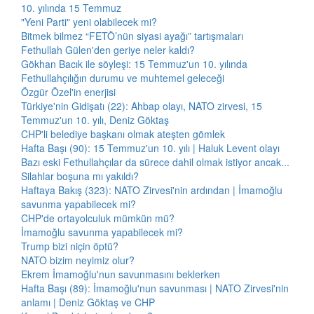
10. yılında 15 Temmuz
"Yeni Parti" yeni olabilecek mi?
Bitmek bilmez “FETÖ’nün siyasi ayağı” tartışmaları
Fethullah Gülen'den geriye neler kaldı?
Gökhan Bacık ile söyleşi: 15 Temmuz'un 10. yılında
Fethullahçılığın durumu ve muhtemel geleceği
Özgür Özel'in enerjisi
Türkiye'nin Gidişatı (22): Ahbap olayı, NATO zirvesi, 15
Temmuz'un 10. yılı, Deniz Göktaş
CHP'li belediye başkanı olmak ateşten gömlek
Hafta Başı (90): 15 Temmuz'un 10. yılı | Haluk Levent olayı
Bazı eski Fethullahçılar da sürece dahil olmak istiyor ancak...
Silahlar boşuna mı yakıldı?
Haftaya Bakış (323): NATO Zirvesi'nin ardından | İmamoğlu
savunma yapabilecek mi?
CHP'de ortayolculuk mümkün mü?
İmamoğlu savunma yapabilecek mi?
Trump bizi niçin öptü?
NATO bizim neyimiz olur?
Ekrem İmamoğlu'nun savunmasını beklerken
Hafta Başı (89): İmamoğlu'nun savunması | NATO Zirvesi'nin
anlamı | Deniz Göktaş ve CHP