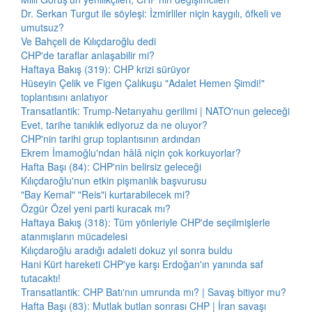
Dr. Serkan Turgut ile söyleşi: İzmirliler niçin kaygılı, öfkeli ve
umutsuz?
Ve Bahçeli de Kılıçdaroğlu dedi
CHP'de taraflar anlaşabilir mi?
Haftaya Bakış (319): CHP krizi sürüyor
Hüseyin Çelik ve Figen Çalıkuşu "Adalet Hemen Şimdi!"
toplantısını anlatıyor
Transatlantik: Trump-Netanyahu gerilimi | NATO'nun geleceği
Evet, tarihe tanıklık ediyoruz da ne oluyor?
CHP'nin tarihi grup toplantısının ardından
Ekrem İmamoğlu'ndan hâlâ niçin çok korkuyorlar?
Hafta Başı (84): CHP'nin belirsiz geleceği
Kılıçdaroğlu'nun etkin pişmanlık başvurusu
"Bay Kemal" "Reis"i kurtarabilecek mi?
Özgür Özel yeni parti kuracak mı?
Haftaya Bakış (318): Tüm yönleriyle CHP'de seçilmişlerle
atanmışların mücadelesi
Kılıçdaroğlu aradığı adaleti dokuz yıl sonra buldu
Hani Kürt hareketi CHP'ye karşı Erdoğan'ın yanında saf
tutacaktı!
Transatlantik: CHP Batı'nın umrunda mı? | Savaş bitiyor mu?
Hafta Başı (83): Mutlak butlan sonrası CHP | İran savaşı