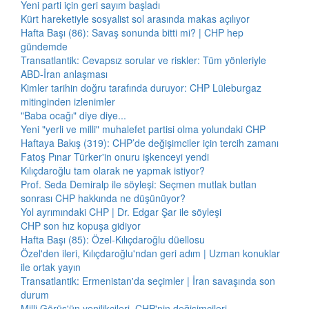
Yeni parti için geri sayım başladı
Kürt hareketiyle sosyalist sol arasında makas açılıyor
Hafta Başı (86): Savaş sonunda bitti mi? | CHP hep
gündemde
Transatlantik: Cevapsız sorular ve riskler: Tüm yönleriyle
ABD-İran anlaşması
Kimler tarihin doğru tarafında duruyor: CHP Lüleburgaz
mitinginden izlenimler
"Baba ocağı" diye diye...
Yeni "yerli ve milli" muhalefet partisi olma yolundaki CHP
Haftaya Bakış (319): CHP’de değişimciler için tercih zamanı
Fatoş Pınar Türker'in onuru işkenceyi yendi
Kılıçdaroğlu tam olarak ne yapmak istiyor?
Prof. Seda Demiralp ile söyleşi: Seçmen mutlak butlan
sonrası CHP hakkında ne düşünüyor?
Yol ayrımındaki CHP | Dr. Edgar Şar ile söyleşi
CHP son hız kopuşa gidiyor
Hafta Başı (85): Özel-Kılıçdaroğlu düellosu
Özel'den ileri, Kılıçdaroğlu'ndan geri adım | Uzman konuklar
ile ortak yayın
Transatlantik: Ermenistan'da seçimler | İran savaşında son
durum
Milli Görüş'ün yenilikçileri, CHP'nin değişimcileri