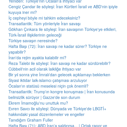
Yeniden: Türkiye'nin Öcalan'a ihtiyacı var
Cengiz Çandar ile söyleşi: İran Kürtleri İsrail ve ABD'nin ipiyle
kuyuya iner mi?
İç cepheyi böyle mi tahkim edeceksiniz?
Transatlantik: Tüm yönleriyle İran savaşı
Gökhan Çınkara ile söyleşi: İran savaşının Türkiye'ye etkileri,
Türk-İsrail ilişkilerinin geleceği
Türkiye savaşın neresinde?
Hafta Başı (72): İran savaşı ne kadar sürer? Türkiye ne
yapabilir?
İran'da rejim ayakta kalabilir mi?
Reza Talebi ile söyleşi: İran savaşı ne kadar sürdürebilir?
Cübbeli'nin acil olarak laikliğe ihtiyacı var
Bir yıl sonra yine İmralı'dan gelecek açıklamayı beklerken
Siyasi iktidar laik-islamcı çatışması arzuluyor
Öcalan'ın statüsü meselesi niçin çok önemli?
Transatlantik: Trump'ın kongre konuşması | İran konusunda
belirsizlik sürüyor | Gazze'de son durum
Ekrem İmamoğlu'nu unuttuk mu?
Evren Savcı ile söyleşi: Dünyada ve Türkiye'de LBGTİ+
hakkındaki yasal düzenlemeler ve engeller
Tanıdığım Graham Fuller
Hafta Başı (71): ABD İran'a saldırırsa... | Ortak rapor ve