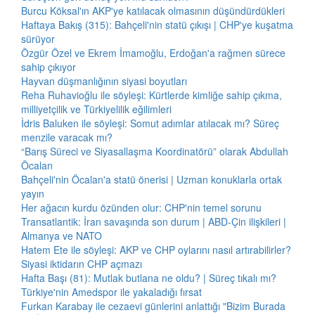
Burcu Köksal'ın AKP'ye katılacak olmasının düşündürdükleri
Haftaya Bakış (315): Bahçeli'nin statü çıkışı | CHP'ye kuşatma
sürüyor
Özgür Özel ve Ekrem İmamoğlu, Erdoğan'a rağmen sürece
sahip çıkıyor
Hayvan düşmanlığının siyasi boyutları
Reha Ruhavioğlu ile söyleşi: Kürtlerde kimliğe sahip çıkma,
milliyetçilik ve Türkiyelilik eğilimleri
İdris Baluken ile söyleşi: Somut adımlar atılacak mı? Süreç
menzile varacak mı?
“Barış Süreci ve Siyasallaşma Koordinatörü” olarak Abdullah
Öcalan
Bahçeli'nin Öcalan'a statü önerisi | Uzman konuklarla ortak
yayın
Her ağacın kurdu özünden olur: CHP'nin temel sorunu
Transatlantik: İran savaşında son durum | ABD-Çin ilişkileri |
Almanya ve NATO
Hatem Ete ile söyleşi: AKP ve CHP oylarını nasıl artırabilirler?
Siyasi iktidarın CHP açmazı
Hafta Başı (81): Mutlak butlana ne oldu? | Süreç tıkalı mı?
Türkiye'nin Amedspor ile yakaladığı fırsat
Furkan Karabay ile cezaevi günlerini anlattığı "Bizim Burada