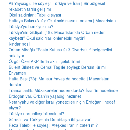
Ali Yaycıoğlu ile söyleşi: Türkiye ve İran | Bir bölgesel
rekabetin tarihi gelişimi
Okul saldırıları: Tabii ki siyasi
Haftaya Bakış (312): Okul saldırılarının anlamı | Macaristan
Türkiye'ye benziyor mu?
Türkiye'nin Gidişatı (19): Macaristan'da Orban neden
kaybetti? Okul saldırıları önlenebilir miydi?
Kindar nesil
Orhan Miroğlu "Posta Kutusu 213 Diyarbakır" belgeselini
anlatıyor
Özgür Özel AKP'lilerin aklını çelebilir mi
Bülent Bilmez ve Cemal Taş ile söyleşi: Dersim Kırımı
Envanteri
Hafta Başı (78): Mansur Yavaş da hedefte | Macaristan
dersleri
Transatlantik: Müzakereler neden durdu? İsrail’in hedefinde
Erdoğan var, Orban’ın yaşadığı hezimet
Netanyahu ve diğer İsrail yöneticileri niçin Erdoğan'ı hedef
alıyor?
Türkiye normalleşebilecek mi?
Sürecin ve Türkiye'nin Demirtaş'a ihtiyacı var
Reza Talebi ile söyleşi: Ateşkes İran'ın zaferi mi?