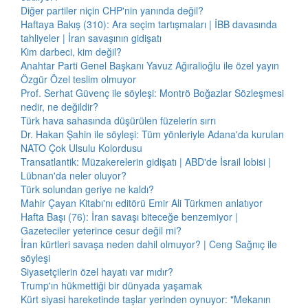
Diğer partiler niçin CHP'nin yanında değil?
Haftaya Bakış (310): Ara seçim tartışmaları | İBB davasında
tahliyeler | İran savaşının gidişatı
Kim darbeci, kim değil?
Anahtar Parti Genel Başkanı Yavuz Ağıralioğlu ile özel yayın
Özgür Özel teslim olmuyor
Prof. Serhat Güvenç ile söyleşi: Montrö Boğazlar Sözleşmesi
nedir, ne değildir?
Türk hava sahasında düşürülen füzelerin sırrı
Dr. Hakan Şahin ile söyleşi: Tüm yönleriyle Adana'da kurulan
NATO Çok Ulsulu Kolordusu
Transatlantik: Müzakerelerin gidişatı | ABD'de İsrail lobisi |
Lübnan'da neler oluyor?
Türk solundan geriye ne kaldı?
Mahir Çayan Kitabı'nı editörü Emir Ali Türkmen anlatıyor
Hafta Başı (76): İran savaşı biteceğe benzemiyor |
Gazeteciler yeterince cesur değil mi?
İran kürtleri savaşa neden dahil olmuyor? | Ceng Sağnıç ile
söyleşi
Siyasetçilerin özel hayatı var mıdır?
Trump'ın hükmettiği bir dünyada yaşamak
Kürt siyasi hareketinde taşlar yerinden oynuyor: "Mekanın