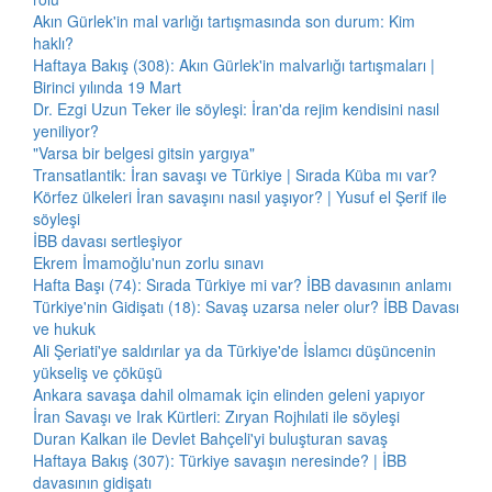
Akın Gürlek'in mal varlığı tartışmasında son durum: Kim
haklı?
Haftaya Bakış (308): Akın Gürlek'in malvarlığı tartışmaları |
Birinci yılında 19 Mart
Dr. Ezgi Uzun Teker ile söyleşi: İran'da rejim kendisini nasıl
yeniliyor?
"Varsa bir belgesi gitsin yargıya"
Transatlantik: İran savaşı ve Türkiye | Sırada Küba mı var?
Körfez ülkeleri İran savaşını nasıl yaşıyor? | Yusuf el Şerif ile
söyleşi
İBB davası sertleşiyor
Ekrem İmamoğlu'nun zorlu sınavı
Hafta Başı (74): Sırada Türkiye mi var? İBB davasının anlamı
Türkiye'nin Gidişatı (18): Savaş uzarsa neler olur? İBB Davası
ve hukuk
Ali Şeriati'ye saldırılar ya da Türkiye'de İslamcı düşüncenin
yükseliş ve çöküşü
Ankara savaşa dahil olmamak için elinden geleni yapıyor
İran Savaşı ve Irak Kürtleri: Zıryan Rojhılati ile söyleşi
Duran Kalkan ile Devlet Bahçeli'yi buluşturan savaş
Haftaya Bakış (307): Türkiye savaşın neresinde? | İBB
davasının gidişatı