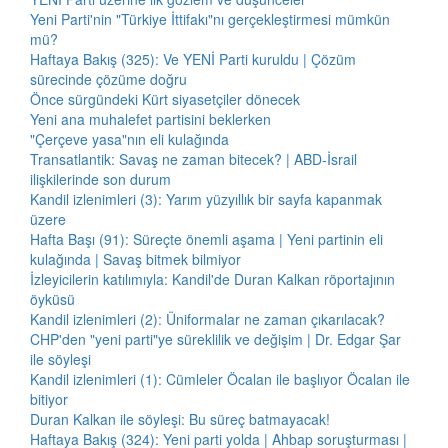
Yeni Parti'nin "Türkiye İttifakı"nı gerçekleştirmesi mümkün
mü?
Haftaya Bakış (325): Ve YENİ Parti kuruldu | Çözüm
sürecinde çözüme doğru
Önce sürgündeki Kürt siyasetçiler dönecek
Yeni ana muhalefet partisini beklerken
"Çerçeve yasa"nın eli kulağında
Transatlantik: Savaş ne zaman bitecek? | ABD-İsrail
ilişkilerinde son durum
Kandil izlenimleri (3): Yarım yüzyıllık bir sayfa kapanmak
üzere
Hafta Başı (91): Süreçte önemli aşama | Yeni partinin eli
kulağında | Savaş bitmek bilmiyor
İzleyicilerin katılımıyla: Kandil'de Duran Kalkan röportajının
öyküsü
Kandil izlenimleri (2): Üniformalar ne zaman çıkarılacak?
CHP'den "yeni parti"ye süreklilik ve değişim | Dr. Edgar Şar
ile söyleşi
Kandil izlenimleri (1): Cümleler Öcalan ile başlıyor Öcalan ile
bitiyor
Duran Kalkan ile söyleşi: Bu süreç batmayacak!
Haftaya Bakış (324): Yeni parti yolda | Ahbap soruşturması |