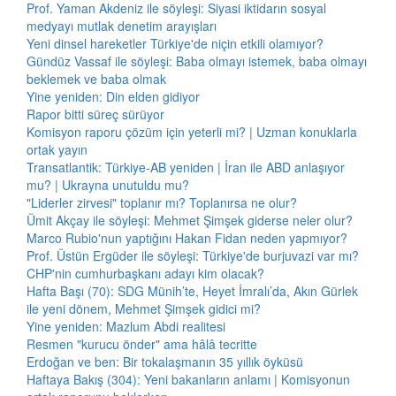
Prof. Yaman Akdeniz ile söyleşi: Siyasi iktidarın sosyal
medyayı mutlak denetim arayışları
Yeni dinsel hareketler Türkiye'de niçin etkili olamıyor?
Gündüz Vassaf ile söyleşi: Baba olmayı istemek, baba olmayı
beklemek ve baba olmak
Yine yeniden: Din elden gidiyor
Rapor bitti süreç sürüyor
Komisyon raporu çözüm için yeterli mi? | Uzman konuklarla
ortak yayın
Transatlantik: Türkiye-AB yeniden | İran ile ABD anlaşıyor
mu? | Ukrayna unutuldu mu?
"Liderler zirvesi" toplanır mı? Toplanırsa ne olur?
Ümit Akçay ile söyleşi: Mehmet Şimşek giderse neler olur?
Marco Rubio'nun yaptığını Hakan Fidan neden yapmıyor?
Prof. Üstün Ergüder ile söyleşi: Türkiye'de burjuvazi var mı?
CHP'nin cumhurbaşkanı adayı kim olacak?
Hafta Başı (70): SDG Münih’te, Heyet İmralı’da, Akın Gürlek
ile yeni dönem, Mehmet Şimşek gidici mi?
Yine yeniden: Mazlum Abdi realitesi
Resmen "kurucu önder" ama hâlâ tecritte
Erdoğan ve ben: Bir tokalaşmanın 35 yıllık öyküsü
Haftaya Bakış (304): Yeni bakanların anlamı | Komisyonun