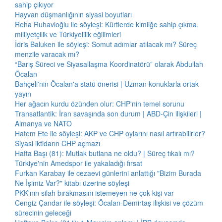
sahip çıkıyor
Hayvan düşmanlığının siyasi boyutları
Reha Ruhavioğlu ile söyleşi: Kürtlerde kimliğe sahip çıkma,
milliyetçilik ve Türkiyelilik eğilimleri
İdris Baluken ile söyleşi: Somut adımlar atılacak mı? Süreç
menzile varacak mı?
“Barış Süreci ve Siyasallaşma Koordinatörü” olarak Abdullah
Öcalan
Bahçeli'nin Öcalan'a statü önerisi | Uzman konuklarla ortak
yayın
Her ağacın kurdu özünden olur: CHP'nin temel sorunu
Transatlantik: İran savaşında son durum | ABD-Çin ilişkileri |
Almanya ve NATO
Hatem Ete ile söyleşi: AKP ve CHP oylarını nasıl artırabilirler?
Siyasi iktidarın CHP açmazı
Hafta Başı (81): Mutlak butlana ne oldu? | Süreç tıkalı mı?
Türkiye'nin Amedspor ile yakaladığı fırsat
Furkan Karabay ile cezaevi günlerini anlattığı "Bizim Burada
Ne İşimiz Var?" kitabı üzerine söyleşi
PKK'nın silah bırakmasını istemeyen ne çok kişi var
Cengiz Çandar ile söyleşi: Öcalan-Demirtaş ilişkisi ve çözüm
sürecinin geleceği