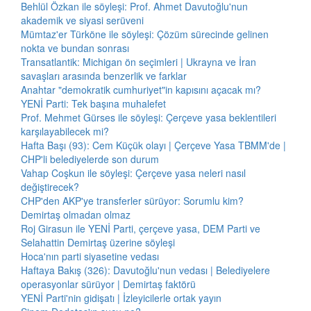
Behlül Özkan ile söyleşi: Prof. Ahmet Davutoğlu'nun
akademik ve siyasi serüveni
Mümtaz'er Türköne ile söyleşi: Çözüm sürecinde gelinen
nokta ve bundan sonrası
Transatlantik: Michigan ön seçimleri | Ukrayna ve İran
savaşları arasında benzerlik ve farklar
Anahtar "demokratik cumhuriyet"in kapısını açacak mı?
YENİ Parti: Tek başına muhalefet
Prof. Mehmet Gürses ile söyleşi: Çerçeve yasa beklentileri
karşılayabilecek mi?
Hafta Başı (93): Cem Küçük olayı | Çerçeve Yasa TBMM'de |
CHP'li belediyelerde son durum
Vahap Coşkun ile söyleşi: Çerçeve yasa neleri nasıl
değiştirecek?
CHP'den AKP'ye transferler sürüyor: Sorumlu kim?
Demirtaş olmadan olmaz
Roj Girasun ile YENİ Parti, çerçeve yasa, DEM Parti ve
Selahattin Demirtaş üzerine söyleşi
Hoca'nın parti siyasetine vedası
Haftaya Bakış (326): Davutoğlu'nun vedası | Belediyelere
operasyonlar sürüyor | Demirtaş faktörü
YENİ Parti'nin gidişatı | İzleyicilerle ortak yayın