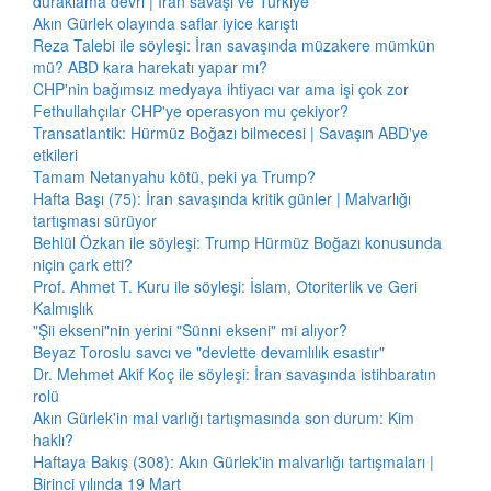
duraklama devri | İran savaşı ve Türkiye
Akın Gürlek olayında saflar iyice karıştı
Reza Talebi ile söyleşi: İran savaşında müzakere mümkün
mü? ABD kara harekatı yapar mı?
CHP'nin bağımsız medyaya ihtiyacı var ama işi çok zor
Fethullahçılar CHP'ye operasyon mu çekiyor?
Transatlantik: Hürmüz Boğazı bilmecesi | Savaşın ABD'ye
etkileri
Tamam Netanyahu kötü, peki ya Trump?
Hafta Başı (75): İran savaşında kritik günler | Malvarlığı
tartışması sürüyor
Behlül Özkan ile söyleşi: Trump Hürmüz Boğazı konusunda
niçin çark etti?
Prof. Ahmet T. Kuru ile söyleşi: İslam, Otoriterlik ve Geri
Kalmışlık
"Şii ekseni"nin yerini "Sünni ekseni" mi alıyor?
Beyaz Toroslu savcı ve "devlette devamlılık esastır"
Dr. Mehmet Akif Koç ile söyleşi: İran savaşında istihbaratın
rolü
Akın Gürlek'in mal varlığı tartışmasında son durum: Kim
haklı?
Haftaya Bakış (308): Akın Gürlek'in malvarlığı tartışmaları |
Birinci yılında 19 Mart