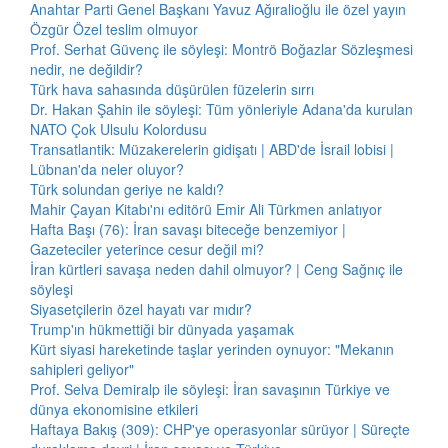
Anahtar Parti Genel Başkanı Yavuz Ağıralioğlu ile özel yayın
Özgür Özel teslim olmuyor
Prof. Serhat Güvenç ile söyleşi: Montrö Boğazlar Sözleşmesi
nedir, ne değildir?
Türk hava sahasında düşürülen füzelerin sırrı
Dr. Hakan Şahin ile söyleşi: Tüm yönleriyle Adana'da kurulan
NATO Çok Ulsulu Kolordusu
Transatlantik: Müzakerelerin gidişatı | ABD'de İsrail lobisi |
Lübnan'da neler oluyor?
Türk solundan geriye ne kaldı?
Mahir Çayan Kitabı'nı editörü Emir Ali Türkmen anlatıyor
Hafta Başı (76): İran savaşı biteceğe benzemiyor |
Gazeteciler yeterince cesur değil mi?
İran kürtleri savaşa neden dahil olmuyor? | Ceng Sağnıç ile
söyleşi
Siyasetçilerin özel hayatı var mıdır?
Trump'ın hükmettiği bir dünyada yaşamak
Kürt siyasi hareketinde taşlar yerinden oynuyor: "Mekanın
sahipleri geliyor"
Prof. Selva Demiralp ile söyleşi: İran savaşının Türkiye ve
dünya ekonomisine etkileri
Haftaya Bakış (309): CHP'ye operasyonlar sürüyor | Süreçte