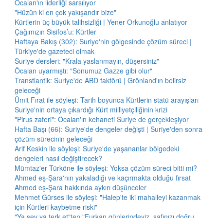
Öcalan'ın liderliği sarsılıyor
"Hüzün ki en çok yakışandır bize"
Kürtlerin üç büyük talihsizliği | Yener Orkunoğlu anlatıyor
Çağımızın Sisifos’u: Kürtler
Haftaya Bakış (302): Suriye'nin gölgesinde çözüm süreci |
Türkiye'de gazeteci olmak
Suriye dersleri: "Krala yaslanmayın, düşersiniz"
Öcalan uyarmıştı: "Sonumuz Gazze gibi olur"
Transtlantik: Suriye'de ABD faktörü | Grönland'ın belirsiz
geleceği
Ümit Fırat ile söyleşi: Tarih boyunca Kürtlerin statü arayışları
Suriye'nin ortaya çıkardığı Kürt milliyetçiliğinin krizi
"Pirus zaferi": Öcalan'ın kehaneti Suriye de gerçekleşiyor
Hafta Başı (66): Suriye'de dengeler değişti | Suriye'den sonra
çözüm sürecinin geleceği
Arif Keskin ile söyleşi: Suriye'de yaşananlar bölgedeki
dengeleri nasıl değiştirecek?
Mümtaz'er Türköne ile söyleşi: Yoksa çözüm süreci bitti mi?
Ahmed eş-Şara'nın yakaladığı ve kaçırmakta olduğu fırsat
Ahmed eş-Şara hakkında aykırı düşünceler
Mehmet Gürses ile söyleşi: "Halep'te iki mahalleyi kazanmak
için Kürtleri kaybetme riski"
"Ya sev ya terk et"ten "Furkan günlerindeyiz, safınızı doğru