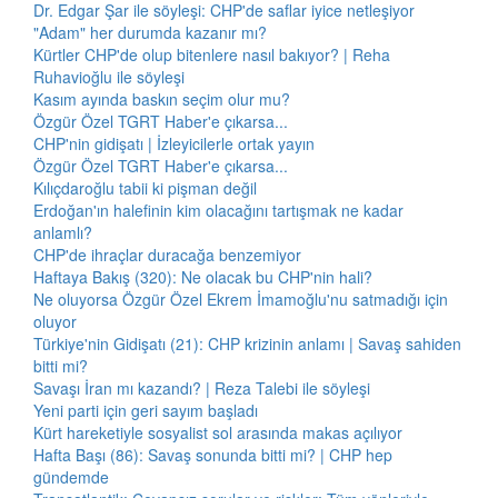
Dr. Edgar Şar ile söyleşi: CHP'de saflar iyice netleşiyor
"Adam" her durumda kazanır mı?
Kürtler CHP'de olup bitenlere nasıl bakıyor? | Reha
Ruhavioğlu ile söyleşi
Kasım ayında baskın seçim olur mu?
Özgür Özel TGRT Haber'e çıkarsa...
CHP'nin gidişatı | İzleyicilerle ortak yayın
Özgür Özel TGRT Haber'e çıkarsa...
Kılıçdaroğlu tabii ki pişman değil
Erdoğan'ın halefinin kim olacağını tartışmak ne kadar
anlamlı?
CHP'de ihraçlar duracağa benzemiyor
Haftaya Bakış (320): Ne olacak bu CHP'nin hali?
Ne oluyorsa Özgür Özel Ekrem İmamoğlu'nu satmadığı için
oluyor
Türkiye'nin Gidişatı (21): CHP krizinin anlamı | Savaş sahiden
bitti mi?
Savaşı İran mı kazandı? | Reza Talebi ile söyleşi
Yeni parti için geri sayım başladı
Kürt hareketiyle sosyalist sol arasında makas açılıyor
Hafta Başı (86): Savaş sonunda bitti mi? | CHP hep
gündemde