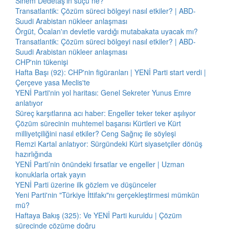
Sinem Dedetaş'ın suçu ne?
Transatlantik: Çözüm süreci bölgeyi nasıl etkiler? | ABD-
Suudi Arabistan nükleer anlaşması
Örgüt, Öcalan'ın devletle vardığı mutabakata uyacak mı?
Transatlantik: Çözüm süreci bölgeyi nasıl etkiler? | ABD-
Suudi Arabistan nükleer anlaşması
CHP'nin tükenişi
Hafta Başı (92): CHP'nin figüranları | YENİ Parti start verdi |
Çerçeve yasa Meclis'te
YENİ Parti'nin yol haritası: Genel Sekreter Yunus Emre
anlatıyor
Süreç karşıtlarına acı haber: Engeller teker teker aşılıyor
Çözüm sürecinin muhtemel başarısı Kürtleri ve Kürt
milliyetçiliğini nasıl etkiler? Ceng Sağnıç ile söyleşi
Remzi Kartal anlatıyor: Sürgündeki Kürt siyasetçiler dönüş
hazırlığında
YENİ Parti’nin önündeki fırsatlar ve engeller | Uzman
konuklarla ortak yayın
YENİ Parti üzerine ilk gözlem ve düşünceler
Yeni Parti'nin "Türkiye İttifakı"nı gerçekleştirmesi mümkün
mü?
Haftaya Bakış (325): Ve YENİ Parti kuruldu | Çözüm
sürecinde çözüme doğru