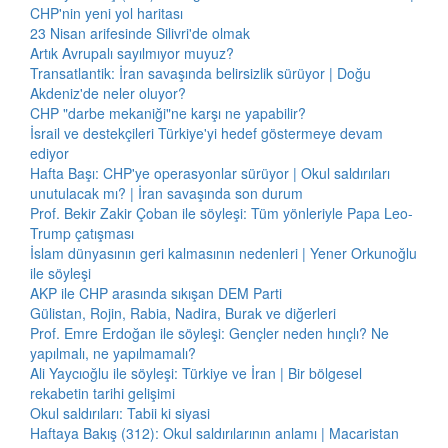
CHP'nin yeni yol haritası
23 Nisan arifesinde Silivri'de olmak
Artık Avrupalı sayılmıyor muyuz?
Transatlantik: İran savaşında belirsizlik sürüyor | Doğu
Akdeniz'de neler oluyor?
CHP "darbe mekaniği"ne karşı ne yapabilir?
İsrail ve destekçileri Türkiye'yi hedef göstermeye devam
ediyor
Hafta Başı: CHP'ye operasyonlar sürüyor | Okul saldırıları
unutulacak mı? | İran savaşında son durum
Prof. Bekir Zakir Çoban ile söyleşi: Tüm yönleriyle Papa Leo-
Trump çatışması
İslam dünyasının geri kalmasının nedenleri | Yener Orkunoğlu
ile söyleşi
AKP ile CHP arasında sıkışan DEM Parti
Gülistan, Rojin, Rabia, Nadira, Burak ve diğerleri
Prof. Emre Erdoğan ile söyleşi: Gençler neden hınçlı? Ne
yapılmalı, ne yapılmamalı?
Ali Yaycıoğlu ile söyleşi: Türkiye ve İran | Bir bölgesel
rekabetin tarihi gelişimi
Okul saldırıları: Tabii ki siyasi
Haftaya Bakış (312): Okul saldırılarının anlamı | Macaristan