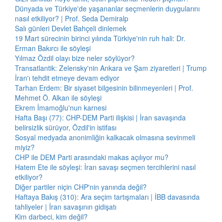
Dünyada ve Türkiye'de yaşananlar seçmenlerin duygularını
nasıl etkiliyor? | Prof. Seda Demiralp
Salı günleri Devlet Bahçeli dinlemek
19 Mart sürecinin birinci yılında Türkiye'nin ruh hali: Dr.
Erman Bakırcı ile söyleşi
Yılmaz Özdil olayı bize neler söylüyor?
Transatlantik: Zelensky'nin Ankara ve Şam ziyaretleri | Trump
İran'ı tehdit etmeye devam ediyor
Tarhan Erdem: Bir siyaset bilgesinin bilinmeyenleri | Prof.
Mehmet Ö. Alkan ile söyleşi
Ekrem İmamoğlu'nun karnesi
Hafta Başı (77): CHP-DEM Parti ilişkisi | İran savaşında
belirsizlik sürüyor, Özdil'in istifası
Sosyal medyada anonimliğin kalkacak olmasına sevinmeli
miyiz?
CHP ile DEM Parti arasındaki makas açılıyor mu?
Hatem Ete ile söyleşi: İran savaşı seçmen tercihlerini nasıl
etkiliyor?
Diğer partiler niçin CHP'nin yanında değil?
Haftaya Bakış (310): Ara seçim tartışmaları | İBB davasında
tahliyeler | İran savaşının gidişatı
Kim darbeci, kim değil?