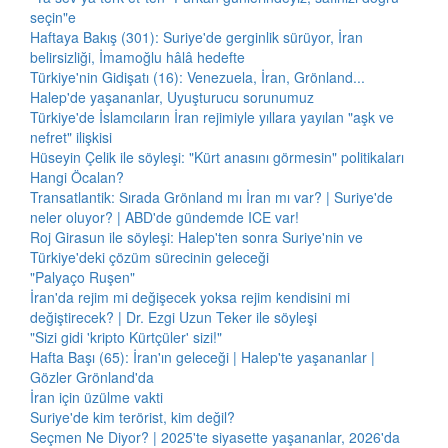
seçin"e
Haftaya Bakış (301): Suriye'de gerginlik sürüyor, İran
belirsizliği, İmamoğlu hâlâ hedefte
Türkiye'nin Gidişatı (16): Venezuela, İran, Grönland...
Halep'de yaşananlar, Uyuşturucu sorunumuz
Türkiye'de İslamcıların İran rejimiyle yıllara yayılan "aşk ve
nefret" ilişkisi
Hüseyin Çelik ile söyleşi: "Kürt anasını görmesin" politikaları
Hangi Öcalan?
Transatlantik: Sırada Grönland mı İran mı var? | Suriye'de
neler oluyor? | ABD'de gündemde ICE var!
Roj Girasun ile söyleşi: Halep'ten sonra Suriye'nin ve
Türkiye'deki çözüm sürecinin geleceği
"Palyaço Ruşen"
İran'da rejim mi değişecek yoksa rejim kendisini mi
değiştirecek? | Dr. Ezgi Uzun Teker ile söyleşi
"Sizi gidi 'kripto Kürtçüler' sizi!"
Hafta Başı (65): İran'ın geleceği | Halep'te yaşananlar |
Gözler Grönland'da
İran için üzülme vakti
Suriye'de kim terörist, kim değil?
Seçmen Ne Diyor? | 2025'te siyasette yaşananlar, 2026'da