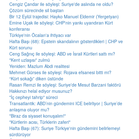
Cengiz Çandar ile söyleşi: Suriye'de aslında ne oldu?
Çözüm sürecinde sil baştan
Bir 12 Eylül trajedisi: Hayko Manuel Eldemir (Yergetyan)
Emine Uçak ile söyleşi: CHP'nin yankı uyandıran Kürt
konferansı
Türkiye'nin Öcalan'a ihtiyacı var
Hafta Başı (68): Epstein skandalının gösterdikleri | CHP ve
Kürt sorunu
Ceng Sağnıç ile söyleşi: ABD ve İsrail Kürtleri sattı mı?
"Kent uzlaşısı" zulmü
Yeniden: Mazlum Abdi realitesi
Mehmet Gürses ile söyleşi: Rojava efsanesi bitti mi?
“Kürt sokağı” diken üstünde
Rasan Remzi ile söyleşi: Suriye'de Mesut Barzani faktörü
Hakkınızı helal ediyor musunuz?
"İç cepheyi tahrip" süreci
Transatlantik: ABD’nin gündemini ICE belirliyor | Suriye’de
anlaşma oluyor mu?
"Biraz da siyaset konuşalım!"
"Kürtlerin acısı, Türklerin zaferi"
Hafta Başı (67): Suriye Türkiye'nin gündemini belirlemeyi
sürdürüyor