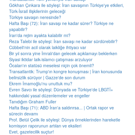
Gökhan Çınkara ile söyleşi: İran savaşının Türkiye'ye etkileri,
Türk-İsrail ilişkilerinin geleceği
Türkiye savaşın neresinde?
Hafta Başı (72): İran savaşı ne kadar sürer? Türkiye ne
yapabilir?
İran'da rejim ayakta kalabilir mi?
Reza Talebi ile söyleşi: İran savaşı ne kadar sürdürebilir?
Cübbeli'nin acil olarak laikliğe ihtiyacı var
Bir yıl sonra yine İmralı'dan gelecek açıklamayı beklerken
Siyasi iktidar laik-islamcı çatışması arzuluyor
Öcalan'ın statüsü meselesi niçin çok önemli?
Transatlantik: Trump'ın kongre konuşması | İran konusunda
belirsizlik sürüyor | Gazze'de son durum
Ekrem İmamoğlu'nu unuttuk mu?
Evren Savcı ile söyleşi: Dünyada ve Türkiye'de LBGTİ+
hakkındaki yasal düzenlemeler ve engeller
Tanıdığım Graham Fuller
Hafta Başı (71): ABD İran'a saldırırsa... | Ortak rapor ve
sürecin devamı
Prof. Betül Çelik ile söyleşi: Dünya örneklerinden hareketle
komisyon raporunun artıları ve eksileri
Evet, gazetecilik suçtur!