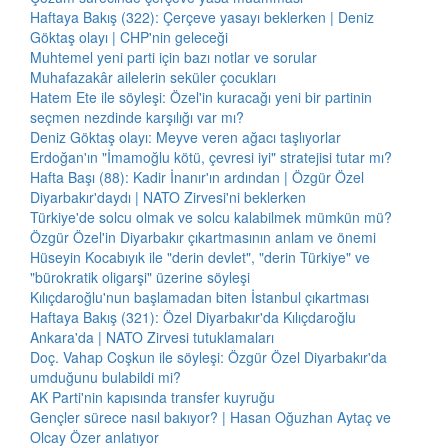
Haftaya Bakış (322): Çerçeve yasayı beklerken | Deniz
Göktaş olayı | CHP'nin geleceği
Muhtemel yeni parti için bazı notlar ve sorular
Muhafazakâr ailelerin seküler çocukları
Hatem Ete ile söyleşi: Özel'in kuracağı yeni bir partinin
seçmen nezdinde karşılığı var mı?
Deniz Göktaş olayı: Meyve veren ağacı taşlıyorlar
Erdoğan'ın "İmamoğlu kötü, çevresi iyi" stratejisi tutar mı?
Hafta Başı (88): Kadir İnanır'ın ardından | Özgür Özel
Diyarbakır'daydı | NATO Zirvesi'ni beklerken
Türkiye'de solcu olmak ve solcu kalabilmek mümkün mü?
Özgür Özel'in Diyarbakır çıkartmasının anlam ve önemi
Hüseyin Kocabıyık ile "derin devlet", "derin Türkiye" ve
"bürokratik oligarşi" üzerine söyleşi
Kılıçdaroğlu'nun başlamadan biten İstanbul çıkartması
Haftaya Bakış (321): Özel Diyarbakır'da Kılıçdaroğlu
Ankara'da | NATO Zirvesi tutuklamaları
Doç. Vahap Coşkun ile söyleşi: Özgür Özel Diyarbakır'da
umduğunu bulabildi mi?
AK Parti'nin kapısında transfer kuyruğu
Gençler sürece nasıl bakıyor? | Hasan Oğuzhan Aytaç ve
Olcay Özer anlatıyor