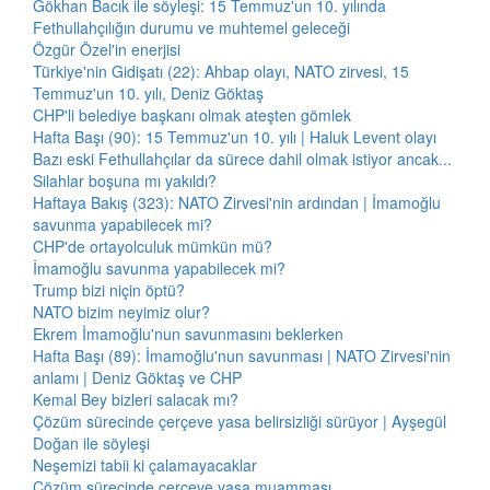
Gökhan Bacık ile söyleşi: 15 Temmuz'un 10. yılında
Fethullahçılığın durumu ve muhtemel geleceği
Özgür Özel'in enerjisi
Türkiye'nin Gidişatı (22): Ahbap olayı, NATO zirvesi, 15
Temmuz'un 10. yılı, Deniz Göktaş
CHP'li belediye başkanı olmak ateşten gömlek
Hafta Başı (90): 15 Temmuz'un 10. yılı | Haluk Levent olayı
Bazı eski Fethullahçılar da sürece dahil olmak istiyor ancak...
Silahlar boşuna mı yakıldı?
Haftaya Bakış (323): NATO Zirvesi'nin ardından | İmamoğlu
savunma yapabilecek mi?
CHP'de ortayolculuk mümkün mü?
İmamoğlu savunma yapabilecek mi?
Trump bizi niçin öptü?
NATO bizim neyimiz olur?
Ekrem İmamoğlu'nun savunmasını beklerken
Hafta Başı (89): İmamoğlu'nun savunması | NATO Zirvesi'nin
anlamı | Deniz Göktaş ve CHP
Kemal Bey bizleri salacak mı?
Çözüm sürecinde çerçeve yasa belirsizliği sürüyor | Ayşegül
Doğan ile söyleşi
Neşemizi tabii ki çalamayacaklar
Çözüm sürecinde çerçeve yasa muamması