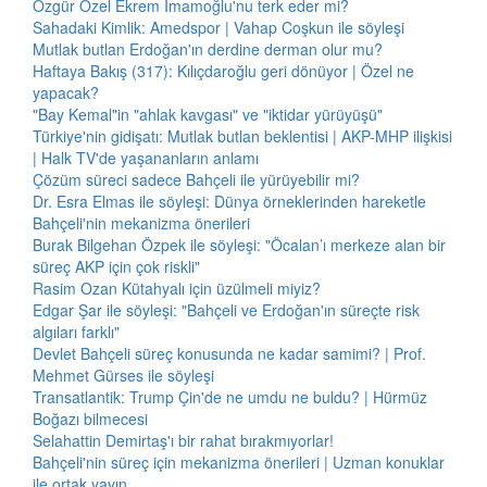
Özgür Özel Ekrem İmamoğlu'nu terk eder mi?
Sahadaki Kimlik: Amedspor | Vahap Coşkun ile söyleşi
Mutlak butlan Erdoğan'ın derdine derman olur mu?
Haftaya Bakış (317): Kılıçdaroğlu geri dönüyor | Özel ne
yapacak?
"Bay Kemal"in "ahlak kavgası" ve "iktidar yürüyüşü"
Türkiye'nin gidişatı: Mutlak butlan beklentisi | AKP-MHP ilişkisi
| Halk TV'de yaşananların anlamı
Çözüm süreci sadece Bahçeli ile yürüyebilir mi?
Dr. Esra Elmas ile söyleşi: Dünya örneklerinden hareketle
Bahçeli'nin mekanizma önerileri
Burak Bilgehan Özpek ile söyleşi: "Öcalan’ı merkeze alan bir
süreç AKP için çok riskli"
Rasim Ozan Kütahyalı için üzülmeli miyiz?
Edgar Şar ile söyleşi: "Bahçeli ve Erdoğan'ın süreçte risk
algıları farklı"
Devlet Bahçeli süreç konusunda ne kadar samimi? | Prof.
Mehmet Gürses ile söyleşi
Transatlantik: Trump Çin'de ne umdu ne buldu? | Hürmüz
Boğazı bilmecesi
Selahattin Demirtaş'ı bir rahat bırakmıyorlar!
Bahçeli'nin süreç için mekanizma önerileri | Uzman konuklar
ile ortak yayın