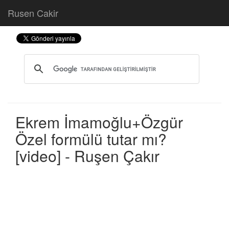
Rusen Cakir
Ekrem İmamoğlu+Özgür
Özel formülü tutar mı?
[video] - Ruşen Çakır