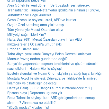
ortak raporunu beklerken
Akın Gürlek ile yeni dönem: Sert başladı, sert sürecek
Transatlantik: Trump-Netanyahu işbirliğinin sınırları | Türkiye,
Yunanistan ve Doğu Akdeniz
Gıran Özcan ile söyleşi: İsrail, ABD ve Kürtler
Özgür Özel sarsılmış ama yıkılmamış
Tüm yönleriyle Mesut Özarslan olayı
Milliyetçi sağın lideri kim?
Hafta Başı (69): Mesut Özarslan olayı | İran-ABD
müzakereleri | Öcalan'a umut hakkı
Erdoğan İslamcı mı?
Taha Akyol yeni kitabı Dünyayı Bölen Devrim'i anlatıyor
Mansur Yavaş neden gündemde değil?
Suriye'de yaşananlar seçmen tercihlerini ve çözüm sürecini
nasıl etkiler? | Hatem Ete ile söyleşi
Epstein skandalı ve Noam Chomsky'nin yarattığı hayal kırıklığı
Mustafa Akyol ile söyleşi: Dünyada ve Türkiye'de İslamiyet,
İslamcılık ve cihatçılığın geleceği
Haftaya Bakış (303): Bahçeli süreci kurtarabilecek mi? |
Epstein olayı | Depremin üçüncü yılı
Reza Talebi ile söyleşi: İran-ABD görüşmelerinden sonuç
alınır mı? Alınmazsa ne olabilir?
"Büyük medya" krizdeymiş!