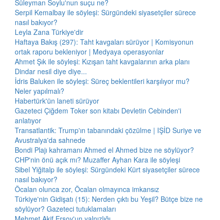
Süleyman Soylu'nun suçu ne?
Serpil Kemalbay ile söyleşi: Sürgündeki siyasetçiler sürece
nasıl bakıyor?
Leyla Zana Türkiye'dir
Haftaya Bakış (297): Taht kavgaları sürüyor | Komisyonun
ortak raporu bekleniyor | Medyaya operasyonlar
Ahmet Şık ile söyleşi: Kızışan taht kavgalarının arka planı
Dindar nesil diye diye...
İdris Baluken ile söyleşi: Süreç beklentileri karşılıyor mu?
Neler yapılmalı?
Habertürk'ün laneti sürüyor
Gazeteci Çiğdem Toker son kitabı Devletin Cebinden'i
anlatıyor
Transatlantik: Trump'ın tabanındaki çözülme | IŞİD Suriye ve
Avustralya'da sahnede
Bondi Plajı kahramanı Ahmed el Ahmed bize ne söylüyor?
CHP'nin önü açık mı? Muzaffer Ayhan Kara ile söyleşi
Sibel Yiğitalp ile söyleşi: Sürgündeki Kürt siyasetçiler sürece
nasıl bakıyor?
Öcalan olunca zor, Öcalan olmayınca imkansız
Türkiye'nin Gidişatı (15): Nerden çıktı bu Yeşil? Bütçe bize ne
söylüyor? Gazeteci tutuklamaları
Mehmet Akif Ersoy'un yalnızlığı