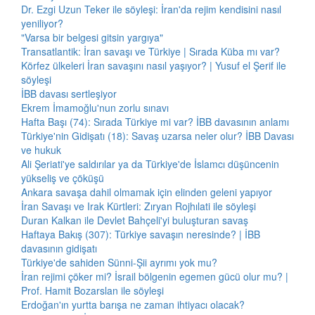
Dr. Ezgi Uzun Teker ile söyleşi: İran'da rejim kendisini nasıl
yeniliyor?
"Varsa bir belgesi gitsin yargıya"
Transatlantik: İran savaşı ve Türkiye | Sırada Küba mı var?
Körfez ülkeleri İran savaşını nasıl yaşıyor? | Yusuf el Şerif ile
söyleşi
İBB davası sertleşiyor
Ekrem İmamoğlu'nun zorlu sınavı
Hafta Başı (74): Sırada Türkiye mi var? İBB davasının anlamı
Türkiye'nin Gidişatı (18): Savaş uzarsa neler olur? İBB Davası
ve hukuk
Ali Şeriati'ye saldırılar ya da Türkiye'de İslamcı düşüncenin
yükseliş ve çöküşü
Ankara savaşa dahil olmamak için elinden geleni yapıyor
İran Savaşı ve Irak Kürtleri: Zıryan Rojhılati ile söyleşi
Duran Kalkan ile Devlet Bahçeli'yi buluşturan savaş
Haftaya Bakış (307): Türkiye savaşın neresinde? | İBB
davasının gidişatı
Türkiye'de sahiden Sünni-Şii ayrımı yok mu?
İran rejimi çöker mi? İsrail bölgenin egemen gücü olur mu? |
Prof. Hamit Bozarslan ile söyleşi
Erdoğan'ın yurtta barışa ne zaman ihtiyacı olacak?