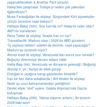
yaşanabilecekler & Anahtar Parti sürprizi
Halep'teki çatışmalar Türkiye'yi neden çok yakından
ilgilendiriyor?
Musa Farisoğulları ile söyleşi: Sürgündeki Kürt siyasetçiler
çözüm sürecine nasıl bakıyor?
Haftaya Bakış (300): Sıra İran'da mı? Halep'te neler oldu?
AKP'nin transferleri
Reza Talebi ile söyleşi: Sırada İran mı var?
Transatlantik: Maduro olayı | 2026'da ABD gündemi
"İç cepheyi tahkim" edelim de kiminle, nasıl yapacağız?
Maduro'ya üzülmeli miyiz?
Ahmet İnsel ile söyleşi: Venezuela'dan sonra sıra nerede?
Boğaziçi direnmeye devam ediyor hâlâ!
Hafta Başı (64): Venezuela ve dünyanın geleceği | Boğaziçi
direnişi 5. yıl | Suriye’de bilek güreşi
Erdoğan'ın uçağına hangi gazeteciler binebilir?
İran bir kez daha sokaklarda | Arif Keskin ile söyleşi
Nedir şu ucuz kahramanlardan çektiğimiz!
Devlet eliyle "sivil" eylem: Galata Köprüsü'nde Gazze
buluşması
Haftaya Bakış (299): Yalova olayının anlamı | İki sürecin
2026'daki seyri