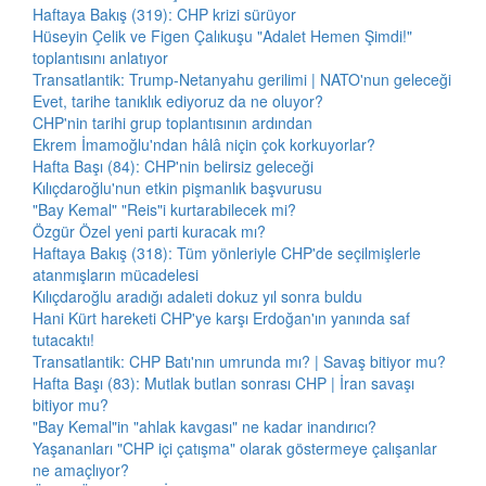
Haftaya Bakış (319): CHP krizi sürüyor
Hüseyin Çelik ve Figen Çalıkuşu "Adalet Hemen Şimdi!"
toplantısını anlatıyor
Transatlantik: Trump-Netanyahu gerilimi | NATO'nun geleceği
Evet, tarihe tanıklık ediyoruz da ne oluyor?
CHP'nin tarihi grup toplantısının ardından
Ekrem İmamoğlu'ndan hâlâ niçin çok korkuyorlar?
Hafta Başı (84): CHP'nin belirsiz geleceği
Kılıçdaroğlu'nun etkin pişmanlık başvurusu
"Bay Kemal" "Reis"i kurtarabilecek mi?
Özgür Özel yeni parti kuracak mı?
Haftaya Bakış (318): Tüm yönleriyle CHP'de seçilmişlerle
atanmışların mücadelesi
Kılıçdaroğlu aradığı adaleti dokuz yıl sonra buldu
Hani Kürt hareketi CHP'ye karşı Erdoğan'ın yanında saf
tutacaktı!
Transatlantik: CHP Batı'nın umrunda mı? | Savaş bitiyor mu?
Hafta Başı (83): Mutlak butlan sonrası CHP | İran savaşı
bitiyor mu?
"Bay Kemal"in "ahlak kavgası" ne kadar inandırıcı?
Yaşananları "CHP içi çatışma" olarak göstermeye çalışanlar
ne amaçlıyor?