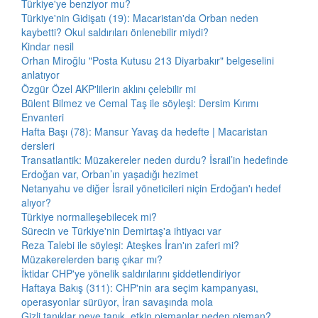
Türkiye'ye benziyor mu?
Türkiye'nin Gidişatı (19): Macaristan'da Orban neden
kaybetti? Okul saldırıları önlenebilir miydi?
Kindar nesil
Orhan Miroğlu "Posta Kutusu 213 Diyarbakır" belgeselini
anlatıyor
Özgür Özel AKP'lilerin aklını çelebilir mi
Bülent Bilmez ve Cemal Taş ile söyleşi: Dersim Kırımı
Envanteri
Hafta Başı (78): Mansur Yavaş da hedefte | Macaristan
dersleri
Transatlantik: Müzakereler neden durdu? İsrail’in hedefinde
Erdoğan var, Orban’ın yaşadığı hezimet
Netanyahu ve diğer İsrail yöneticileri niçin Erdoğan'ı hedef
alıyor?
Türkiye normalleşebilecek mi?
Sürecin ve Türkiye'nin Demirtaş'a ihtiyacı var
Reza Talebi ile söyleşi: Ateşkes İran'ın zaferi mi?
Müzakerelerden barış çıkar mı?
İktidar CHP'ye yönelik saldırılarını şiddetlendiriyor
Haftaya Bakış (311): CHP'nin ara seçim kampanyası,
operasyonlar sürüyor, İran savaşında mola
Gizli tanıklar neye tanık, etkin pişmanlar neden pişman?