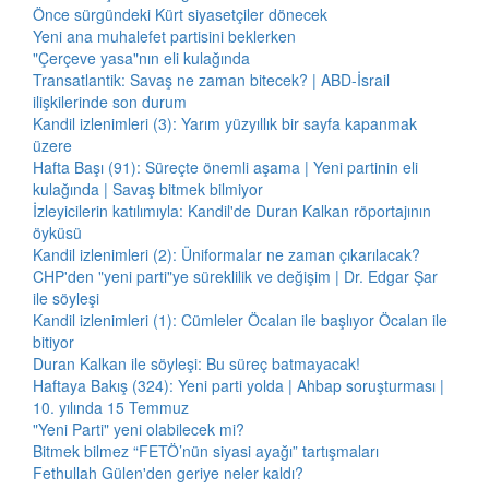
Önce sürgündeki Kürt siyasetçiler dönecek
Yeni ana muhalefet partisini beklerken
"Çerçeve yasa"nın eli kulağında
Transatlantik: Savaş ne zaman bitecek? | ABD-İsrail
ilişkilerinde son durum
Kandil izlenimleri (3): Yarım yüzyıllık bir sayfa kapanmak
üzere
Hafta Başı (91): Süreçte önemli aşama | Yeni partinin eli
kulağında | Savaş bitmek bilmiyor
İzleyicilerin katılımıyla: Kandil'de Duran Kalkan röportajının
öyküsü
Kandil izlenimleri (2): Üniformalar ne zaman çıkarılacak?
CHP'den "yeni parti"ye süreklilik ve değişim | Dr. Edgar Şar
ile söyleşi
Kandil izlenimleri (1): Cümleler Öcalan ile başlıyor Öcalan ile
bitiyor
Duran Kalkan ile söyleşi: Bu süreç batmayacak!
Haftaya Bakış (324): Yeni parti yolda | Ahbap soruşturması |
10. yılında 15 Temmuz
"Yeni Parti" yeni olabilecek mi?
Bitmek bilmez “FETÖ’nün siyasi ayağı” tartışmaları
Fethullah Gülen'den geriye neler kaldı?