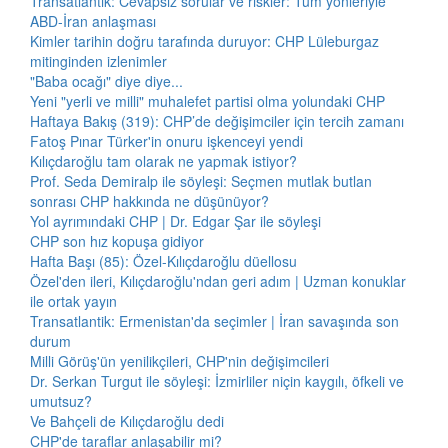
Transatlantik: Cevapsız sorular ve riskler: Tüm yönleriyle
ABD-İran anlaşması
Kimler tarihin doğru tarafında duruyor: CHP Lüleburgaz
mitinginden izlenimler
"Baba ocağı" diye diye...
Yeni "yerli ve milli" muhalefet partisi olma yolundaki CHP
Haftaya Bakış (319): CHP’de değişimciler için tercih zamanı
Fatoş Pınar Türker'in onuru işkenceyi yendi
Kılıçdaroğlu tam olarak ne yapmak istiyor?
Prof. Seda Demiralp ile söyleşi: Seçmen mutlak butlan
sonrası CHP hakkında ne düşünüyor?
Yol ayrımındaki CHP | Dr. Edgar Şar ile söyleşi
CHP son hız kopuşa gidiyor
Hafta Başı (85): Özel-Kılıçdaroğlu düellosu
Özel'den ileri, Kılıçdaroğlu'ndan geri adım | Uzman konuklar
ile ortak yayın
Transatlantik: Ermenistan'da seçimler | İran savaşında son
durum
Milli Görüş'ün yenilikçileri, CHP'nin değişimcileri
Dr. Serkan Turgut ile söyleşi: İzmirliler niçin kaygılı, öfkeli ve
umutsuz?
Ve Bahçeli de Kılıçdaroğlu dedi
CHP'de taraflar anlaşabilir mi?