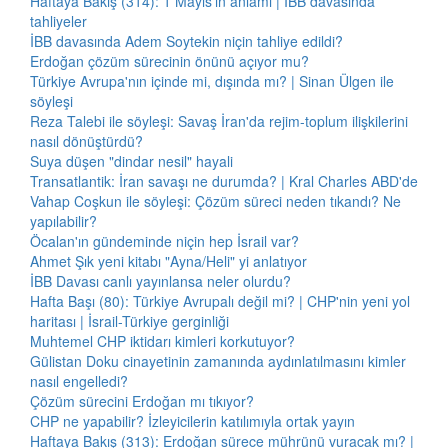
Haftaya Bakış (314): 1 Mayıs'ın anlamı | İBB davasında
tahliyeler
İBB davasında Adem Soytekin niçin tahliye edildi?
Erdoğan çözüm sürecinin önünü açıyor mu?
Türkiye Avrupa'nın içinde mi, dışında mı? | Sinan Ülgen ile
söyleşi
Reza Talebi ile söyleşi: Savaş İran'da rejim-toplum ilişkilerini
nasıl dönüştürdü?
Suya düşen "dindar nesil" hayali
Transatlantik: İran savaşı ne durumda? | Kral Charles ABD'de
Vahap Coşkun ile söyleşi: Çözüm süreci neden tıkandı? Ne
yapılabilir?
Öcalan'ın gündeminde niçin hep İsrail var?
Ahmet Şık yeni kitabı "Ayna/Heli" yi anlatıyor
İBB Davası canlı yayınlansa neler olurdu?
Hafta Başı (80): Türkiye Avrupalı değil mi? | CHP'nin yeni yol
haritası | İsrail-Türkiye gerginliği
Muhtemel CHP iktidarı kimleri korkutuyor?
Gülistan Doku cinayetinin zamanında aydınlatılmasını kimler
nasıl engelledi?
Çözüm sürecini Erdoğan mı tıkıyor?
CHP ne yapabilir? İzleyicilerin katılımıyla ortak yayın
Haftaya Bakış (313): Erdoğan sürece mührünü vuracak mı? |