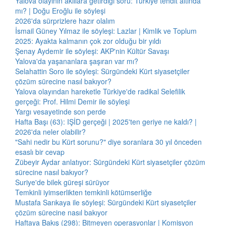
Yalova olayının akıllara getirdiği soru: Türkiye tehdit altında
mı? | Doğu Eroğlu ile söyleşi
2026'da sürprizlere hazır olalım
İsmail Güney Yılmaz ile söyleşi: Lazlar | Kimlik ve Toplum
2025: Ayakta kalmanın çok zor olduğu bir yıldı
Şenay Aydemir ile söyleşi: AKP'nin Kültür Savaşı
Yalova'da yaşananlara şaşıran var mı?
Selahattin Soro ile söyleşi: Sürgündeki Kürt siyasetçiler
çözüm sürecine nasıl bakıyor?
Yalova olayından hareketle Türkiye'de radikal Selefilik
gerçeği: Prof. Hilmi Demir ile söyleşi
Yargı vesayetinde son perde
Hafta Başı (63): IŞİD gerçeği | 2025'ten geriye ne kaldı? |
2026'da neler olabilir?
"Sahi nedir bu Kürt sorunu?" diye soranlara 30 yıl önceden
esaslı bir cevap
Zübeyir Aydar anlatıyor: Sürgündeki Kürt siyasetçiler çözüm
sürecine nasıl bakıyor?
Suriye'de bilek güreşi sürüyor
Temkinli iyimserlikten temkinli kötümserliğe
Mustafa Sarıkaya ile söyleşi: Sürgündeki Kürt siyasetçiler
çözüm sürecine nasıl bakıyor
Haftaya Bakış (298): Bitmeyen operasyonlar | Komisyon