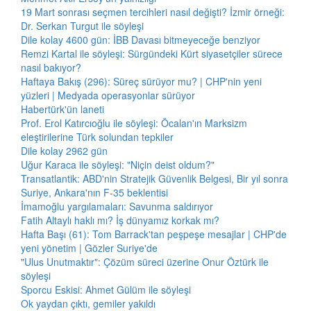
19 Mart sonrası seçmen tercihleri nasıl değişti? İzmir örneği:
Dr. Serkan Turgut ile söyleşi
Dile kolay 4600 gün: İBB Davası bitmeyeceğe benziyor
Remzi Kartal ile söyleşi: Sürgündeki Kürt siyasetçiler sürece
nasıl bakıyor?
Haftaya Bakış (296): Süreç sürüyor mu? | CHP'nin yeni
yüzleri | Medyada operasyonlar sürüyor
Habertürk'ün laneti
Prof. Erol Katırcıoğlu ile söyleşi: Öcalan'ın Marksizm
eleştirilerine Türk solundan tepkiler
Dile kolay 2962 gün
Uğur Karaca ile söyleşi: "Niçin deist oldum?"
Transatlantik: ABD'nin Stratejik Güvenlik Belgesi, Bir yıl sonra
Suriye, Ankara'nın F-35 beklentisi
İmamoğlu yargılamaları: Savunma saldırıyor
Fatih Altaylı haklı mı? İş dünyamız korkak mı?
Hafta Başı (61): Tom Barrack'tan peşpeşe mesajlar | CHP'de
yeni yönetim | Gözler Suriye'de
"Ulus Unutmaktır": Çözüm süreci üzerine Onur Öztürk ile
söyleşi
Sporcu Eskisi: Ahmet Gülüm ile söyleşi
Ok yaydan çıktı, gemiler yakıldı