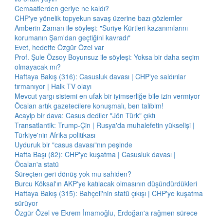
Cemaatlerden geriye ne kaldı?
CHP'ye yönelik topyekun savaş üzerine bazı gözlemler
Amberin Zaman ile söyleşi: "Suriye Kürtleri kazanımlarını
korumanın Şam'dan geçtiğini kavradı"
Evet, hedefte Özgür Özel var
Prof. Şule Özsoy Boyunsuz ile söyleşi: Yoksa bir daha seçim
olmayacak mı?
Haftaya Bakış (316): Casusluk davası | CHP'ye saldırılar
tırmanıyor | Halk TV olayı
Mevcut yargı sistemi en ufak bir iyimserliğe bile izin vermiyor
Öcalan artık gazetecilere konuşmalı, ben talibim!
Acayip bir dava: Casus dediler "Jön Türk" çıktı
Transatlantik: Trump-Çin | Rusya'da muhalefetin yükselişi |
Türkiye'nin Afrika politikası
Uyduruk bir "casus davası"nın peşinde
Hafta Başı (82): CHP'ye kuşatma | Casusluk davası |
Öcalan'a statü
Süreçten geri dönüş yok mu sahiden?
Burcu Köksal'ın AKP'ye katılacak olmasının düşündürdükleri
Haftaya Bakış (315): Bahçeli'nin statü çıkışı | CHP'ye kuşatma
sürüyor
Özgür Özel ve Ekrem İmamoğlu, Erdoğan'a rağmen sürece