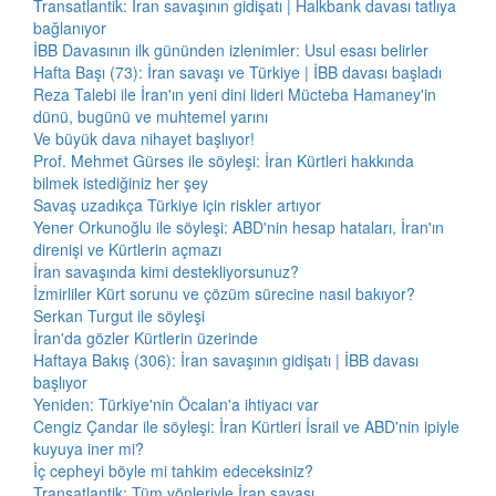
Transatlantik: İran savaşının gidişatı | Halkbank davası tatlıya
bağlanıyor
İBB Davasının ilk gününden izlenimler: Usul esası belirler
Hafta Başı (73): İran savaşı ve Türkiye | İBB davası başladı
Reza Talebi ile İran'ın yeni dini lideri Mücteba Hamaney'in
dünü, bugünü ve muhtemel yarını
Ve büyük dava nihayet başlıyor!
Prof. Mehmet Gürses ile söyleşi: İran Kürtleri hakkında
bilmek istediğiniz her şey
Savaş uzadıkça Türkiye için riskler artıyor
Yener Orkunoğlu ile söyleşi: ABD'nin hesap hataları, İran'ın
direnişi ve Kürtlerin açmazı
İran savaşında kimi destekliyorsunuz?
İzmirliler Kürt sorunu ve çözüm sürecine nasıl bakıyor?
Serkan Turgut ile söyleşi
İran'da gözler Kürtlerin üzerinde
Haftaya Bakış (306): İran savaşının gidişatı | İBB davası
başlıyor
Yeniden: Türkiye'nin Öcalan'a ihtiyacı var
Cengiz Çandar ile söyleşi: İran Kürtleri İsrail ve ABD'nin ipiyle
kuyuya iner mi?
İç cepheyi böyle mi tahkim edeceksiniz?
Transatlantik: Tüm yönleriyle İran savaşı