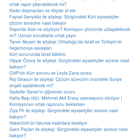
ortak rapor çıkarabilecek mi?
Kadın düşmanları ve ırkçılar el ele
Faysal Sarıyıldız ile söyleşi: Sürgündeki Kürt siyasetçiler
çözüm sürecine nasıl bakıyor
Raporlar bize ne söylüyor? Komisyon çözümde uzlaşabilecek
mi? Uzman konuklarla ortak yayın
Taner Akçam ile söyleşi: Ortadoğu'da İsrail ve Türkiye'nin
hegemonya savaşları
Kürt sorununda İsrail faktörü
Hişyar Özsoy ile söyleşi: Sürgündeki siyasetçiler sürece nasıl
bakıyor?
CHP'nin Kürt sorunu ve Leyla Zana sınavı
Roj Girasun ile söyleşi: Çözüm sürecinin önündeki Suriye
engeli aşılabilecek mi?
Sadettin Saran'ın çiğnenen onuru
Hafta Başı (62): Mehmet Akif Ersoy operasyonu sürüyor |
Komisyonun ortak raporunu beklerken
Ziya Pir ile söyleşi: Sürgündeki siyasetçiler sürece nasıl
bakıyor?
Habertürk'ün faturası kadınlara kesiliyor
Garo Paylan ile söyleşi: Sürgündeki siyasetçiler sürece nasıl
bakıyor?