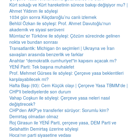
Kürt sokağı ve Kürt hareketinin sürece bakışı değişiyor mu? |
Ahmet Yıldırım ile söyleşi
1034 gün sonra Kılıçdaroğlu’nu canlı izlemek
Behlül Özkan ile söyleşi: Prof. Ahmet Davutoğlu'nun
akademik ve siyasi serüveni
Mümtaz'er Türköne ile söyleşi: Çözüm sürecinde gelinen
nokta ve bundan sonrası
Transatlantik: Michigan ön seçimleri | Ukrayna ve İran
savaşları arasında benzerlik ve farklar
Anahtar "demokratik cumhuriyet"in kapısını açacak mı?
YENİ Parti: Tek başına muhalefet
Prof. Mehmet Gürses ile söyleşi: Çerçeve yasa beklentileri
karşılayabilecek mi?
Hafta Başı (93): Cem Küçük olayı | Çerçeve Yasa TBMM'de |
CHP'li belediyelerde son durum
Vahap Coşkun ile söyleşi: Çerçeve yasa neleri nasıl
değiştirecek?
CHP'den AKP'ye transferler sürüyor: Sorumlu kim?
Demirtaş olmadan olmaz
Roj Girasun ile YENİ Parti, çerçeve yasa, DEM Parti ve
Selahattin Demirtaş üzerine söyleşi
Hoca'nın parti siyasetine vedası