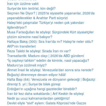
İran için üzülme vakti
Suriye'de kim terörist, kim değil?
Seçmen Ne Diyor? | 2025'te siyasette yaşananlar, 2026'da
yaşanabilecekler & Anahtar Parti sürprizi
Halep'teki çatışmalar Türkiye'yi neden çok yakından
ilgilendiriyor?
Musa Farisoğulları ile söyleşi: Sürgündeki Kürt siyasetçiler
çözüm sürecine nasıl bakıyor?
Haftaya Bakış (300): Sıra İran'da mı? Halep'te neler oldu?
AKP'nin transferleri
Reza Talebi ile söyleşi: Sırada İran mı var?
Transatlantik: Maduro olayı | 2026'da ABD gündemi
"İç cepheyi tahkim" edelim de kiminle, nasıl yapacağız?
Maduro'ya üzülmeli miyiz?
Ahmet İnsel ile söyleşi: Venezuela'dan sonra sıra nerede?
Boğaziçi direnmeye devam ediyor hâlâ!
Hafta Başı (64): Venezuela ve dünyanın geleceği | Boğaziçi
direnişi 5. yıl | Suriye’de bilek güreşi
Erdoğan'ın uçağına hangi gazeteciler binebilir?
İran bir kez daha sokaklarda | Arif Keskin ile söyleşi
Nedir şu ucuz kahramanlardan çektiğimiz!
Devlet eliyle "sivil" eylem: Galata Köprüsü'nde Gazze