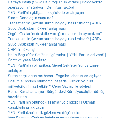
Haftaya Bakış (326): Davutoğlu'nun vedası | Belediyelere
operasyonlar sürüyor | Demirtaş faktörü
YENİ Parti'nin gidişatı | İzleyicilerle ortak yayın
Sinem Dedetaş'ın suçu ne?
Transatlantik: Çözüm süreci bölgeyi nasıl etkiler? | ABD-
Suudi Arabistan nükleer anlaşması
Örgüt, Öcalan'ın devletle vardığı mutabakata uyacak mı?
Transatlantik: Çözüm süreci bölgeyi nasıl etkiler? | ABD-
Suudi Arabistan nükleer anlaşması
CHP'nin tükenişi
Hafta Başı (92): CHP'nin figüranları | YENİ Parti start verdi |
Çerçeve yasa Meclis'te
YENİ Parti'nin yol haritası: Genel Sekreter Yunus Emre
anlatıyor
Süreç karşıtlarına acı haber: Engeller teker teker aşılıyor
Çözüm sürecinin muhtemel başarısı Kürtleri ve Kürt
milliyetçiliğini nasıl etkiler? Ceng Sağnıç ile söyleşi
Remzi Kartal anlatıyor: Sürgündeki Kürt siyasetçiler dönüş
hazırlığında
YENİ Parti’nin önündeki fırsatlar ve engeller | Uzman
konuklarla ortak yayın
YENİ Parti üzerine ilk gözlem ve düşünceler
Yeni Parti'nin "Türkiye İttifakı"nı gerçekleştirmesi mümkün