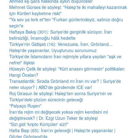
Ahmed eş-Şara hakkında aykırı düşünceler
Mehmet Gürses ile söyleşi: "Halep'te iki mahalleyi kazanmak
için Kürtleri kaybetme riski"
"Ya sev ya terk et"ten "Furkan günlerindeyiz, safınızı doğru
seçin"e
Haftaya Bakış (301): Suriye'de gerginlik sürüyor, İran
belirsizliği, İmamoğlu hâlâ hedefte
Türkiye'nin Gidişatı (16): Venezuela, İran, Grönland...
Halep'de yaşananlar, Uyuşturucu sorunumuz
Türkiye'de İslamcıların İran rejimiyle yıllara yayılan "aşk ve
nefret" ilişkisi
Hüseyin Çelik ile söyleşi: "Kürt anasını görmesin" politikaları
Hangi Öcalan?
Transatlantik: Sırada Grönland mı İran mı var? | Suriye'de
neler oluyor? | ABD'de gündemde ICE var!
Roj Girasun ile söyleşi: Halep'ten sonra Suriye'nin ve
Türkiye'deki çözüm sürecinin geleceği
"Palyaço Ruşen"
İran'da rejim mi değişecek yoksa rejim kendisini mi
değiştirecek? | Dr. Ezgi Uzun Teker ile söyleşi
"Sizi gidi 'kripto Kürtçüler' sizi!"
Hafta Başı (65): İran'ın geleceği | Halep'te yaşananlar |
Gözler Grönland'da