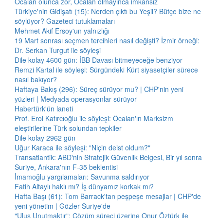
Öcalan olunca zor, Öcalan olmayınca imkansız
Türkiye'nin Gidişatı (15): Nerden çıktı bu Yeşil? Bütçe bize ne
söylüyor? Gazeteci tutuklamaları
Mehmet Akif Ersoy'un yalnızlığı
19 Mart sonrası seçmen tercihleri nasıl değişti? İzmir örneği:
Dr. Serkan Turgut ile söyleşi
Dile kolay 4600 gün: İBB Davası bitmeyeceğe benziyor
Remzi Kartal ile söyleşi: Sürgündeki Kürt siyasetçiler sürece
nasıl bakıyor?
Haftaya Bakış (296): Süreç sürüyor mu? | CHP'nin yeni
yüzleri | Medyada operasyonlar sürüyor
Habertürk'ün laneti
Prof. Erol Katırcıoğlu ile söyleşi: Öcalan'ın Marksizm
eleştirilerine Türk solundan tepkiler
Dile kolay 2962 gün
Uğur Karaca ile söyleşi: "Niçin deist oldum?"
Transatlantik: ABD'nin Stratejik Güvenlik Belgesi, Bir yıl sonra
Suriye, Ankara'nın F-35 beklentisi
İmamoğlu yargılamaları: Savunma saldırıyor
Fatih Altaylı haklı mı? İş dünyamız korkak mı?
Hafta Başı (61): Tom Barrack'tan peşpeşe mesajlar | CHP'de
yeni yönetim | Gözler Suriye'de
"Ulus Unutmaktır": Çözüm süreci üzerine Onur Öztürk ile