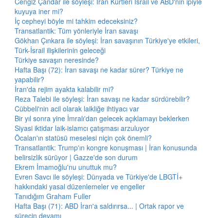
Cengiz Çandar ile söyleşi: İran Kürtleri İsrail ve ABD'nin ipiyle
kuyuya iner mi?
İç cepheyi böyle mi tahkim edeceksiniz?
Transatlantik: Tüm yönleriyle İran savaşı
Gökhan Çınkara ile söyleşi: İran savaşının Türkiye'ye etkileri,
Türk-İsrail ilişkilerinin geleceği
Türkiye savaşın neresinde?
Hafta Başı (72): İran savaşı ne kadar sürer? Türkiye ne
yapabilir?
İran'da rejim ayakta kalabilir mi?
Reza Talebi ile söyleşi: İran savaşı ne kadar sürdürebilir?
Cübbeli'nin acil olarak laikliğe ihtiyacı var
Bir yıl sonra yine İmralı'dan gelecek açıklamayı beklerken
Siyasi iktidar laik-islamcı çatışması arzuluyor
Öcalan'ın statüsü meselesi niçin çok önemli?
Transatlantik: Trump'ın kongre konuşması | İran konusunda
belirsizlik sürüyor | Gazze'de son durum
Ekrem İmamoğlu'nu unuttuk mu?
Evren Savcı ile söyleşi: Dünyada ve Türkiye'de LBGTİ+
hakkındaki yasal düzenlemeler ve engeller
Tanıdığım Graham Fuller
Hafta Başı (71): ABD İran'a saldırırsa... | Ortak rapor ve
sürecin devamı