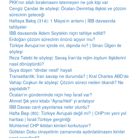
PKK'nın silah bırakmasını istemeyen ne çok kişi var
Cengiz Çandar ile söyleşi: Öcalan-Demirtaş ilişkisi ve çözüm
sürecinin geleceği
Haftaya Bakış (314): 1 Mayıs'ın anlamı | İBB davasında
tahliyeler
İBB davasında Adem Soytekin niçin tahliye edildi?
Erdoğan çözüm sürecinin önünü açıyor mu?
Türkiye Avrupa'nın içinde mi, dışında mı? | Sinan Ülgen ile
söyleşi
Reza Talebi ile söyleşi: Savaş İran'da rejim-toplum ilişkilerini
nasıl dönüştürdü?
Suya düşen "dindar nesil" hayali
Transatlantik: İran savaşı ne durumda? | Kral Charles ABD'de
Vahap Coşkun ile söyleşi: Çözüm süreci neden tıkandı? Ne
yapılabilir?
Öcalan'ın gündeminde niçin hep İsrail var?
Ahmet Şık yeni kitabı "Ayna/Heli" yi anlatıyor
İBB Davası canlı yayınlansa neler olurdu?
Hafta Başı (80): Türkiye Avrupalı değil mi? | CHP'nin yeni yol
haritası | İsrail-Türkiye gerginliği
Muhtemel CHP iktidarı kimleri korkutuyor?
Gülistan Doku cinayetinin zamanında aydınlatılmasını kimler
nasıl engelledi?