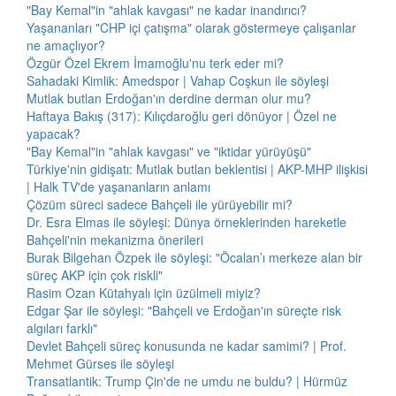
"Bay Kemal"in "ahlak kavgası" ne kadar inandırıcı?
Yaşananları "CHP içi çatışma" olarak göstermeye çalışanlar
ne amaçlıyor?
Özgür Özel Ekrem İmamoğlu'nu terk eder mi?
Sahadaki Kimlik: Amedspor | Vahap Coşkun ile söyleşi
Mutlak butlan Erdoğan'ın derdine derman olur mu?
Haftaya Bakış (317): Kılıçdaroğlu geri dönüyor | Özel ne
yapacak?
"Bay Kemal"in "ahlak kavgası" ve "iktidar yürüyüşü"
Türkiye'nin gidişatı: Mutlak butlan beklentisi | AKP-MHP ilişkisi
| Halk TV'de yaşananların anlamı
Çözüm süreci sadece Bahçeli ile yürüyebilir mi?
Dr. Esra Elmas ile söyleşi: Dünya örneklerinden hareketle
Bahçeli'nin mekanizma önerileri
Burak Bilgehan Özpek ile söyleşi: "Öcalan’ı merkeze alan bir
süreç AKP için çok riskli"
Rasim Ozan Kütahyalı için üzülmeli miyiz?
Edgar Şar ile söyleşi: "Bahçeli ve Erdoğan'ın süreçte risk
algıları farklı"
Devlet Bahçeli süreç konusunda ne kadar samimi? | Prof.
Mehmet Gürses ile söyleşi
Transatlantik: Trump Çin'de ne umdu ne buldu? | Hürmüz