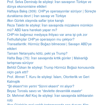
Prof. Selva Demiralp ile söyleşi: İran savaşının Türkiye ve
dünya ekonomisine etkileri
Haftaya Bakış (309): CHP'ye operasyonlar sürüyor | Süreçte
duraklama devri | İran savaşı ve Türkiye
Akın Gürlek olayında saflar iyice karıştı
Reza Talebi ile söyleşi: İran savaşında müzakere mümkün
mü? ABD kara harekatı yapar mı?
CHP'nin bağımsız medyaya ihtiyacı var ama işi çok zor
Fethullahçılar CHP'ye operasyon mu çekiyor?
Transatlantik: Hürmüz Boğazı bilmecesi | Savaşın ABD'ye
etkileri
Tamam Netanyahu kötü, peki ya Trump?
Hafta Başı (75): İran savaşında kritik günler | Malvarlığı
tartışması sürüyor
Behlül Özkan ile söyleşi: Trump Hürmüz Boğazı konusunda
niçin çark etti?
Prof. Ahmet T. Kuru ile söyleşi: İslam, Otoriterlik ve Geri
Kalmışlık
"Şii ekseni"nin yerini "Sünni ekseni" mi alıyor?
Beyaz Toroslu savcı ve "devlette devamlılık esastır"
Dr. Mehmet Akif Koç ile söyleşi: İran savaşında istihbaratın
rolü
Akın Gürlek'in mal varlığı tartışmasında son durum: Kim