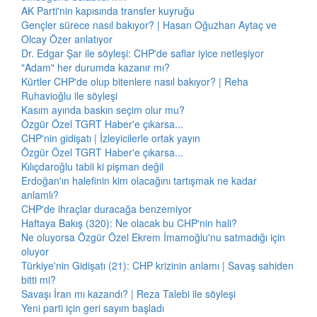
AK Parti'nin kapısında transfer kuyruğu
Gençler sürece nasıl bakıyor? | Hasan Oğuzhan Aytaç ve
Olcay Özer anlatıyor
Dr. Edgar Şar ile söyleşi: CHP'de saflar iyice netleşiyor
"Adam" her durumda kazanır mı?
Kürtler CHP'de olup bitenlere nasıl bakıyor? | Reha
Ruhavioğlu ile söyleşi
Kasım ayında baskın seçim olur mu?
Özgür Özel TGRT Haber'e çıkarsa...
CHP'nin gidişatı | İzleyicilerle ortak yayın
Özgür Özel TGRT Haber'e çıkarsa...
Kılıçdaroğlu tabii ki pişman değil
Erdoğan'ın halefinin kim olacağını tartışmak ne kadar
anlamlı?
CHP'de ihraçlar duracağa benzemiyor
Haftaya Bakış (320): Ne olacak bu CHP'nin hali?
Ne oluyorsa Özgür Özel Ekrem İmamoğlu'nu satmadığı için
oluyor
Türkiye'nin Gidişatı (21): CHP krizinin anlamı | Savaş sahiden
bitti mi?
Savaşı İran mı kazandı? | Reza Talebi ile söyleşi
Yeni parti için geri sayım başladı