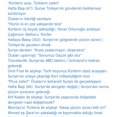
"Kürtlerin acısı, Türklerin zaferi"
Hafta Başı (67): Suriye Türkiye'nin gündemini belirlemeyi
sürdürüyor
Öcalan'ın liderliği sarsılıyor
"Hüzün ki en çok yakışandır bize"
Kürtlerin üç büyük talihsizliği | Yener Orkunoğlu anlatıyor
Çağımızın Sisifos’u: Kürtler
Haftaya Bakış (302): Suriye'nin gölgesinde çözüm süreci |
Türkiye'de gazeteci olmak
Suriye dersleri: "Krala yaslanmayın, düşersiniz"
Öcalan uyarmıştı: "Sonumuz Gazze gibi olur"
Transtlantik: Suriye'de ABD faktörü | Grönland'ın belirsiz
geleceği
Ümit Fırat ile söyleşi: Tarih boyunca Kürtlerin statü arayışları
Suriye'nin ortaya çıkardığı Kürt milliyetçiliğinin krizi
"Pirus zaferi": Öcalan'ın kehaneti Suriye de gerçekleşiyor
Hafta Başı (66): Suriye'de dengeler değişti | Suriye'den sonra
çözüm sürecinin geleceği
Arif Keskin ile söyleşi: Suriye'de yaşananlar bölgedeki
dengeleri nasıl değiştirecek?
Mümtaz'er Türköne ile söyleşi: Yoksa çözüm süreci bitti mi?
Ahmed eş-Şara'nın yakaladığı ve kaçırmakta olduğu fırsat