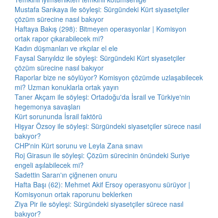
Mustafa Sarıkaya ile söyleşi: Sürgündeki Kürt siyasetçiler
çözüm sürecine nasıl bakıyor
Haftaya Bakış (298): Bitmeyen operasyonlar | Komisyon
ortak rapor çıkarabilecek mi?
Kadın düşmanları ve ırkçılar el ele
Faysal Sarıyıldız ile söyleşi: Sürgündeki Kürt siyasetçiler
çözüm sürecine nasıl bakıyor
Raporlar bize ne söylüyor? Komisyon çözümde uzlaşabilecek
mi? Uzman konuklarla ortak yayın
Taner Akçam ile söyleşi: Ortadoğu'da İsrail ve Türkiye'nin
hegemonya savaşları
Kürt sorununda İsrail faktörü
Hişyar Özsoy ile söyleşi: Sürgündeki siyasetçiler sürece nasıl
bakıyor?
CHP'nin Kürt sorunu ve Leyla Zana sınavı
Roj Girasun ile söyleşi: Çözüm sürecinin önündeki Suriye
engeli aşılabilecek mi?
Sadettin Saran'ın çiğnenen onuru
Hafta Başı (62): Mehmet Akif Ersoy operasyonu sürüyor |
Komisyonun ortak raporunu beklerken
Ziya Pir ile söyleşi: Sürgündeki siyasetçiler sürece nasıl
bakıyor?