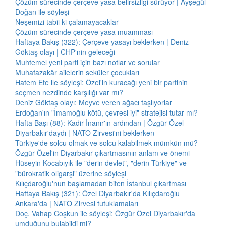
Çözüm sürecinde çerçeve yasa belirsizliği sürüyor | Ayşegül
Doğan ile söyleşi
Neşemizi tabii ki çalamayacaklar
Çözüm sürecinde çerçeve yasa muamması
Haftaya Bakış (322): Çerçeve yasayı beklerken | Deniz
Göktaş olayı | CHP'nin geleceği
Muhtemel yeni parti için bazı notlar ve sorular
Muhafazakâr ailelerin seküler çocukları
Hatem Ete ile söyleşi: Özel'in kuracağı yeni bir partinin
seçmen nezdinde karşılığı var mı?
Deniz Göktaş olayı: Meyve veren ağacı taşlıyorlar
Erdoğan'ın "İmamoğlu kötü, çevresi iyi" stratejisi tutar mı?
Hafta Başı (88): Kadir İnanır'ın ardından | Özgür Özel
Diyarbakır'daydı | NATO Zirvesi'ni beklerken
Türkiye'de solcu olmak ve solcu kalabilmek mümkün mü?
Özgür Özel'in Diyarbakır çıkartmasının anlam ve önemi
Hüseyin Kocabıyık ile "derin devlet", "derin Türkiye" ve
"bürokratik oligarşi" üzerine söyleşi
Kılıçdaroğlu'nun başlamadan biten İstanbul çıkartması
Haftaya Bakış (321): Özel Diyarbakır'da Kılıçdaroğlu
Ankara'da | NATO Zirvesi tutuklamaları
Doç. Vahap Coşkun ile söyleşi: Özgür Özel Diyarbakır'da
umduğunu bulabildi mi?