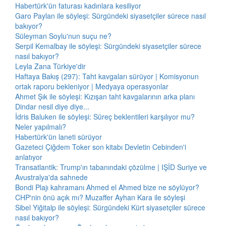
Habertürk'ün faturası kadınlara kesiliyor
Garo Paylan ile söyleşi: Sürgündeki siyasetçiler sürece nasıl
bakıyor?
Süleyman Soylu'nun suçu ne?
Serpil Kemalbay ile söyleşi: Sürgündeki siyasetçiler sürece
nasıl bakıyor?
Leyla Zana Türkiye'dir
Haftaya Bakış (297): Taht kavgaları sürüyor | Komisyonun
ortak raporu bekleniyor | Medyaya operasyonlar
Ahmet Şık ile söyleşi: Kızışan taht kavgalarının arka planı
Dindar nesil diye diye...
İdris Baluken ile söyleşi: Süreç beklentileri karşılıyor mu?
Neler yapılmalı?
Habertürk'ün laneti sürüyor
Gazeteci Çiğdem Toker son kitabı Devletin Cebinden'i
anlatıyor
Transatlantik: Trump'ın tabanındaki çözülme | IŞİD Suriye ve
Avustralya'da sahnede
Bondi Plajı kahramanı Ahmed el Ahmed bize ne söylüyor?
CHP'nin önü açık mı? Muzaffer Ayhan Kara ile söyleşi
Sibel Yiğitalp ile söyleşi: Sürgündeki Kürt siyasetçiler sürece
nasıl bakıyor?