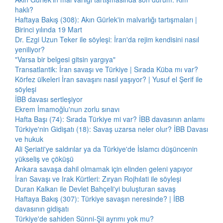
haklı?
Haftaya Bakış (308): Akın Gürlek'in malvarlığı tartışmaları |
Birinci yılında 19 Mart
Dr. Ezgi Uzun Teker ile söyleşi: İran'da rejim kendisini nasıl
yeniliyor?
"Varsa bir belgesi gitsin yargıya"
Transatlantik: İran savaşı ve Türkiye | Sırada Küba mı var?
Körfez ülkeleri İran savaşını nasıl yaşıyor? | Yusuf el Şerif ile
söyleşi
İBB davası sertleşiyor
Ekrem İmamoğlu'nun zorlu sınavı
Hafta Başı (74): Sırada Türkiye mi var? İBB davasının anlamı
Türkiye'nin Gidişatı (18): Savaş uzarsa neler olur? İBB Davası
ve hukuk
Ali Şeriati'ye saldırılar ya da Türkiye'de İslamcı düşüncenin
yükseliş ve çöküşü
Ankara savaşa dahil olmamak için elinden geleni yapıyor
İran Savaşı ve Irak Kürtleri: Zıryan Rojhılati ile söyleşi
Duran Kalkan ile Devlet Bahçeli'yi buluşturan savaş
Haftaya Bakış (307): Türkiye savaşın neresinde? | İBB
davasının gidişatı
Türkiye'de sahiden Sünni-Şii ayrımı yok mu?