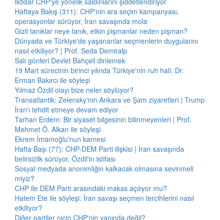
İktidar CHP'ye yönelik saldırılarını şiddetlendiriyor
Haftaya Bakış (311): CHP'nin ara seçim kampanyası,
operasyonlar sürüyor, İran savaşında mola
Gizli tanıklar neye tanık, etkin pişmanlar neden pişman?
Dünyada ve Türkiye'de yaşananlar seçmenlerin duygularını
nasıl etkiliyor? | Prof. Seda Demiralp
Salı günleri Devlet Bahçeli dinlemek
19 Mart sürecinin birinci yılında Türkiye'nin ruh hali: Dr.
Erman Bakırcı ile söyleşi
Yılmaz Özdil olayı bize neler söylüyor?
Transatlantik: Zelensky'nin Ankara ve Şam ziyaretleri | Trump
İran'ı tehdit etmeye devam ediyor
Tarhan Erdem: Bir siyaset bilgesinin bilinmeyenleri | Prof.
Mehmet Ö. Alkan ile söyleşi
Ekrem İmamoğlu'nun karnesi
Hafta Başı (77): CHP-DEM Parti ilişkisi | İran savaşında
belirsizlik sürüyor, Özdil'in istifası
Sosyal medyada anonimliğin kalkacak olmasına sevinmeli
miyiz?
CHP ile DEM Parti arasındaki makas açılıyor mu?
Hatem Ete ile söyleşi: İran savaşı seçmen tercihlerini nasıl
etkiliyor?
Diğer partiler niçin CHP'nin yanında değil?