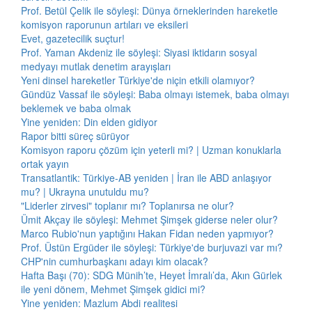
Prof. Betül Çelik ile söyleşi: Dünya örneklerinden hareketle
komisyon raporunun artıları ve eksileri
Evet, gazetecilik suçtur!
Prof. Yaman Akdeniz ile söyleşi: Siyasi iktidarın sosyal
medyayı mutlak denetim arayışları
Yeni dinsel hareketler Türkiye'de niçin etkili olamıyor?
Gündüz Vassaf ile söyleşi: Baba olmayı istemek, baba olmayı
beklemek ve baba olmak
Yine yeniden: Din elden gidiyor
Rapor bitti süreç sürüyor
Komisyon raporu çözüm için yeterli mi? | Uzman konuklarla
ortak yayın
Transatlantik: Türkiye-AB yeniden | İran ile ABD anlaşıyor
mu? | Ukrayna unutuldu mu?
"Liderler zirvesi" toplanır mı? Toplanırsa ne olur?
Ümit Akçay ile söyleşi: Mehmet Şimşek giderse neler olur?
Marco Rubio'nun yaptığını Hakan Fidan neden yapmıyor?
Prof. Üstün Ergüder ile söyleşi: Türkiye'de burjuvazi var mı?
CHP'nin cumhurbaşkanı adayı kim olacak?
Hafta Başı (70): SDG Münih’te, Heyet İmralı’da, Akın Gürlek
ile yeni dönem, Mehmet Şimşek gidici mi?
Yine yeniden: Mazlum Abdi realitesi