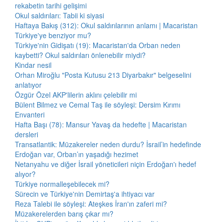
rekabetin tarihi gelişimi
Okul saldırıları: Tabii ki siyasi
Haftaya Bakış (312): Okul saldırılarının anlamı | Macaristan
Türkiye'ye benziyor mu?
Türkiye'nin Gidişatı (19): Macaristan'da Orban neden
kaybetti? Okul saldırıları önlenebilir miydi?
Kindar nesil
Orhan Miroğlu "Posta Kutusu 213 Diyarbakır" belgeselini
anlatıyor
Özgür Özel AKP'lilerin aklını çelebilir mi
Bülent Bilmez ve Cemal Taş ile söyleşi: Dersim Kırımı
Envanteri
Hafta Başı (78): Mansur Yavaş da hedefte | Macaristan
dersleri
Transatlantik: Müzakereler neden durdu? İsrail’in hedefinde
Erdoğan var, Orban’ın yaşadığı hezimet
Netanyahu ve diğer İsrail yöneticileri niçin Erdoğan'ı hedef
alıyor?
Türkiye normalleşebilecek mi?
Sürecin ve Türkiye'nin Demirtaş'a ihtiyacı var
Reza Talebi ile söyleşi: Ateşkes İran'ın zaferi mi?
Müzakerelerden barış çıkar mı?