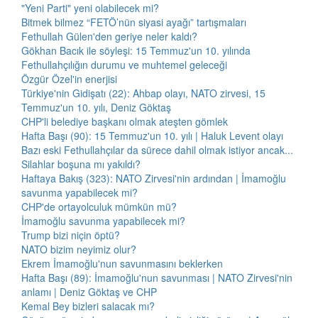
"Yeni Parti" yeni olabilecek mi?
Bitmek bilmez “FETÖ’nün siyasi ayağı” tartışmaları
Fethullah Gülen'den geriye neler kaldı?
Gökhan Bacık ile söyleşi: 15 Temmuz'un 10. yılında
Fethullahçılığın durumu ve muhtemel geleceği
Özgür Özel'in enerjisi
Türkiye'nin Gidişatı (22): Ahbap olayı, NATO zirvesi, 15
Temmuz'un 10. yılı, Deniz Göktaş
CHP'li belediye başkanı olmak ateşten gömlek
Hafta Başı (90): 15 Temmuz'un 10. yılı | Haluk Levent olayı
Bazı eski Fethullahçılar da sürece dahil olmak istiyor ancak...
Silahlar boşuna mı yakıldı?
Haftaya Bakış (323): NATO Zirvesi'nin ardından | İmamoğlu
savunma yapabilecek mi?
CHP'de ortayolculuk mümkün mü?
İmamoğlu savunma yapabilecek mi?
Trump bizi niçin öptü?
NATO bizim neyimiz olur?
Ekrem İmamoğlu'nun savunmasını beklerken
Hafta Başı (89): İmamoğlu'nun savunması | NATO Zirvesi'nin
anlamı | Deniz Göktaş ve CHP
Kemal Bey bizleri salacak mı?