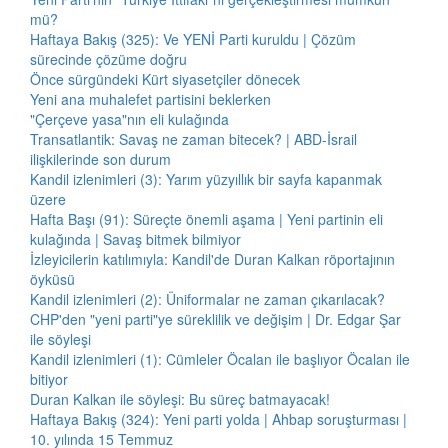
mü?
Haftaya Bakış (325): Ve YENİ Parti kuruldu | Çözüm
sürecinde çözüme doğru
Önce sürgündeki Kürt siyasetçiler dönecek
Yeni ana muhalefet partisini beklerken
"Çerçeve yasa"nın eli kulağında
Transatlantik: Savaş ne zaman bitecek? | ABD-İsrail
ilişkilerinde son durum
Kandil izlenimleri (3): Yarım yüzyıllık bir sayfa kapanmak
üzere
Hafta Başı (91): Süreçte önemli aşama | Yeni partinin eli
kulağında | Savaş bitmek bilmiyor
İzleyicilerin katılımıyla: Kandil'de Duran Kalkan röportajının
öyküsü
Kandil izlenimleri (2): Üniformalar ne zaman çıkarılacak?
CHP'den "yeni parti"ye süreklilik ve değişim | Dr. Edgar Şar
ile söyleşi
Kandil izlenimleri (1): Cümleler Öcalan ile başlıyor Öcalan ile
bitiyor
Duran Kalkan ile söyleşi: Bu süreç batmayacak!
Haftaya Bakış (324): Yeni parti yolda | Ahbap soruşturması |
10. yılında 15 Temmuz