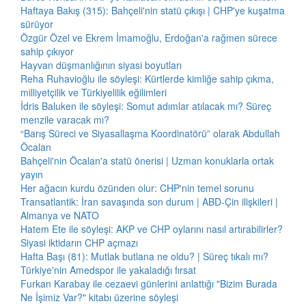
Haftaya Bakış (315): Bahçeli'nin statü çıkışı | CHP'ye kuşatma
sürüyor
Özgür Özel ve Ekrem İmamoğlu, Erdoğan'a rağmen sürece
sahip çıkıyor
Hayvan düşmanlığının siyasi boyutları
Reha Ruhavioğlu ile söyleşi: Kürtlerde kimliğe sahip çıkma,
milliyetçilik ve Türkiyelilik eğilimleri
İdris Baluken ile söyleşi: Somut adımlar atılacak mı? Süreç
menzile varacak mı?
“Barış Süreci ve Siyasallaşma Koordinatörü” olarak Abdullah
Öcalan
Bahçeli'nin Öcalan'a statü önerisi | Uzman konuklarla ortak
yayın
Her ağacın kurdu özünden olur: CHP'nin temel sorunu
Transatlantik: İran savaşında son durum | ABD-Çin ilişkileri |
Almanya ve NATO
Hatem Ete ile söyleşi: AKP ve CHP oylarını nasıl artırabilirler?
Siyasi iktidarın CHP açmazı
Hafta Başı (81): Mutlak butlana ne oldu? | Süreç tıkalı mı?
Türkiye'nin Amedspor ile yakaladığı fırsat
Furkan Karabay ile cezaevi günlerini anlattığı "Bizim Burada
Ne İşimiz Var?" kitabı üzerine söyleşi