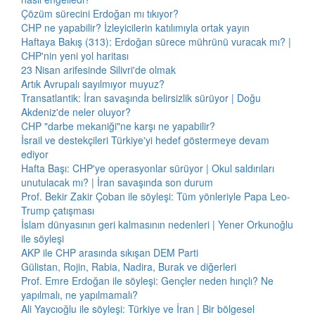
Çözüm sürecini Erdoğan mı tıkıyor?
CHP ne yapabilir? İzleyicilerin katılımıyla ortak yayın
Haftaya Bakış (313): Erdoğan sürece mührünü vuracak mı? |
CHP'nin yeni yol haritası
23 Nisan arifesinde Silivri'de olmak
Artık Avrupalı sayılmıyor muyuz?
Transatlantik: İran savaşında belirsizlik sürüyor | Doğu
Akdeniz'de neler oluyor?
CHP "darbe mekaniği"ne karşı ne yapabilir?
İsrail ve destekçileri Türkiye'yi hedef göstermeye devam
ediyor
Hafta Başı: CHP'ye operasyonlar sürüyor | Okul saldırıları
unutulacak mı? | İran savaşında son durum
Prof. Bekir Zakir Çoban ile söyleşi: Tüm yönleriyle Papa Leo-
Trump çatışması
İslam dünyasının geri kalmasının nedenleri | Yener Orkunoğlu
ile söyleşi
AKP ile CHP arasında sıkışan DEM Parti
Gülistan, Rojin, Rabia, Nadira, Burak ve diğerleri
Prof. Emre Erdoğan ile söyleşi: Gençler neden hınçlı? Ne
yapılmalı, ne yapılmamalı?
Ali Yaycıoğlu ile söyleşi: Türkiye ve İran | Bir bölgesel