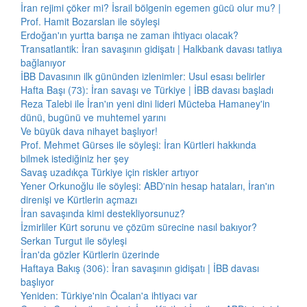
İran rejimi çöker mi? İsrail bölgenin egemen gücü olur mu? |
Prof. Hamit Bozarslan ile söyleşi
Erdoğan'ın yurtta barışa ne zaman ihtiyacı olacak?
Transatlantik: İran savaşının gidişatı | Halkbank davası tatlıya
bağlanıyor
İBB Davasının ilk gününden izlenimler: Usul esası belirler
Hafta Başı (73): İran savaşı ve Türkiye | İBB davası başladı
Reza Talebi ile İran'ın yeni dini lideri Mücteba Hamaney'in
dünü, bugünü ve muhtemel yarını
Ve büyük dava nihayet başlıyor!
Prof. Mehmet Gürses ile söyleşi: İran Kürtleri hakkında
bilmek istediğiniz her şey
Savaş uzadıkça Türkiye için riskler artıyor
Yener Orkunoğlu ile söyleşi: ABD'nin hesap hataları, İran'ın
direnişi ve Kürtlerin açmazı
İran savaşında kimi destekliyorsunuz?
İzmirliler Kürt sorunu ve çözüm sürecine nasıl bakıyor?
Serkan Turgut ile söyleşi
İran'da gözler Kürtlerin üzerinde
Haftaya Bakış (306): İran savaşının gidişatı | İBB davası
başlıyor
Yeniden: Türkiye'nin Öcalan'a ihtiyacı var