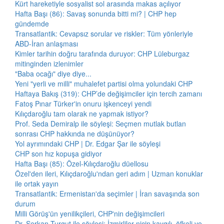
Kürt hareketiyle sosyalist sol arasında makas açılıyor
Hafta Başı (86): Savaş sonunda bitti mi? | CHP hep
gündemde
Transatlantik: Cevapsız sorular ve riskler: Tüm yönleriyle
ABD-İran anlaşması
Kimler tarihin doğru tarafında duruyor: CHP Lüleburgaz
mitinginden izlenimler
"Baba ocağı" diye diye...
Yeni "yerli ve milli" muhalefet partisi olma yolundaki CHP
Haftaya Bakış (319): CHP’de değişimciler için tercih zamanı
Fatoş Pınar Türker'in onuru işkenceyi yendi
Kılıçdaroğlu tam olarak ne yapmak istiyor?
Prof. Seda Demiralp ile söyleşi: Seçmen mutlak butlan
sonrası CHP hakkında ne düşünüyor?
Yol ayrımındaki CHP | Dr. Edgar Şar ile söyleşi
CHP son hız kopuşa gidiyor
Hafta Başı (85): Özel-Kılıçdaroğlu düellosu
Özel'den ileri, Kılıçdaroğlu'ndan geri adım | Uzman konuklar
ile ortak yayın
Transatlantik: Ermenistan'da seçimler | İran savaşında son
durum
Milli Görüş'ün yenilikçileri, CHP'nin değişimcileri
Dr. Serkan Turgut ile söyleşi: İzmirliler niçin kaygılı, öfkeli ve