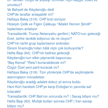
umutsuz?
Ve Bahçeli de Kılıçdaroğlu dedi
CHP'de taraflar anlaşabilir mi?
Haftaya Bakış (319): CHP krizi sürüyor
Hüseyin Çelik ve Figen Çalıkuşu "Adalet Hemen Şimdi!"
toplantısını anlatıyor
Transatlantik: Trump-Netanyahu gerilimi | NATO'nun geleceği
Evet, tarihe tanıklık ediyoruz da ne oluyor?
CHP'nin tarihi grup toplantısının ardından
Ekrem İmamoğlu'ndan hâlâ niçin çok korkuyorlar?
Hafta Başı (84): CHP'nin belirsiz geleceği
Kılıçdaroğlu'nun etkin pişmanlık başvurusu
"Bay Kemal" "Reis"i kurtarabilecek mi?
Özgür Özel yeni parti kuracak mı?
Haftaya Bakış (318): Tüm yönleriyle CHP'de seçilmişlerle
atanmışların mücadelesi
Kılıçdaroğlu aradığı adaleti dokuz yıl sonra buldu
Hani Kürt hareketi CHP'ye karşı Erdoğan'ın yanında saf
tutacaktı!
Transatlantik: CHP Batı'nın umrunda mı? | Savaş bitiyor mu?
Hafta Başı (83): Mutlak butlan sonrası CHP | İran savaşı
bitiyor mu?