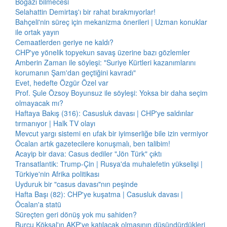
Boğazı bilmecesi
Selahattin Demirtaş'ı bir rahat bırakmıyorlar!
Bahçeli'nin süreç için mekanizma önerileri | Uzman konuklar
ile ortak yayın
Cemaatlerden geriye ne kaldı?
CHP'ye yönelik topyekun savaş üzerine bazı gözlemler
Amberin Zaman ile söyleşi: "Suriye Kürtleri kazanımlarını
korumanın Şam'dan geçtiğini kavradı"
Evet, hedefte Özgür Özel var
Prof. Şule Özsoy Boyunsuz ile söyleşi: Yoksa bir daha seçim
olmayacak mı?
Haftaya Bakış (316): Casusluk davası | CHP'ye saldırılar
tırmanıyor | Halk TV olayı
Mevcut yargı sistemi en ufak bir iyimserliğe bile izin vermiyor
Öcalan artık gazetecilere konuşmalı, ben talibim!
Acayip bir dava: Casus dediler "Jön Türk" çıktı
Transatlantik: Trump-Çin | Rusya'da muhalefetin yükselişi |
Türkiye'nin Afrika politikası
Uyduruk bir "casus davası"nın peşinde
Hafta Başı (82): CHP'ye kuşatma | Casusluk davası |
Öcalan'a statü
Süreçten geri dönüş yok mu sahiden?
Burcu Köksal'ın AKP'ye katılacak olmasının düşündürdükleri