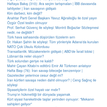
Haftaya Bakış (310): Ara seçim tartışmaları | İBB davasında
tahliyeler | İran savaşının gidişatı
Kim darbeci, kim değil?
Anahtar Parti Genel Başkanı Yavuz Ağıralioğlu ile özel yayın
Özgür Özel teslim olmuyor
Prof. Serhat Güvenç ile söyleşi: Montrö Boğazlar Sözleşmesi
nedir, ne değildir?
Türk hava sahasında düşürülen füzelerin sırrı
Dr. Hakan Şahin ile söyleşi: Tüm yönleriyle Adana'da kurulan
NATO Çok Ulsulu Kolordusu
Transatlantik: Müzakerelerin gidişatı | ABD'de İsrail lobisi |
Lübnan'da neler oluyor?
Türk solundan geriye ne kaldı?
Mahir Çayan Kitabı'nı editörü Emir Ali Türkmen anlatıyor
Hafta Başı (76): İran savaşı biteceğe benzemiyor |
Gazeteciler yeterince cesur değil mi?
İran kürtleri savaşa neden dahil olmuyor? | Ceng Sağnıç ile
söyleşi
Siyasetçilerin özel hayatı var mıdır?
Trump'ın hükmettiği bir dünyada yaşamak
Kürt siyasi hareketinde taşlar yerinden oynuyor: "Mekanın
sahipleri geliyor"