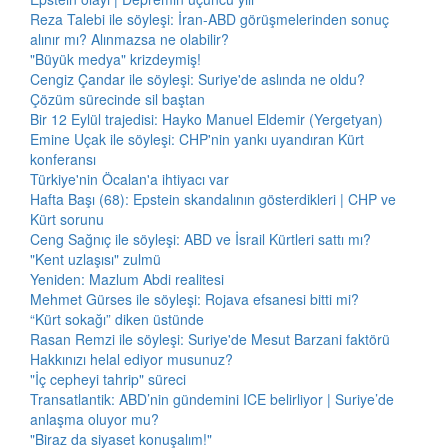
Reza Talebi ile söyleşi: İran-ABD görüşmelerinden sonuç
alınır mı? Alınmazsa ne olabilir?
"Büyük medya" krizdeymiş!
Cengiz Çandar ile söyleşi: Suriye'de aslında ne oldu?
Çözüm sürecinde sil baştan
Bir 12 Eylül trajedisi: Hayko Manuel Eldemir (Yergetyan)
Emine Uçak ile söyleşi: CHP'nin yankı uyandıran Kürt
konferansı
Türkiye'nin Öcalan'a ihtiyacı var
Hafta Başı (68): Epstein skandalının gösterdikleri | CHP ve
Kürt sorunu
Ceng Sağnıç ile söyleşi: ABD ve İsrail Kürtleri sattı mı?
"Kent uzlaşısı" zulmü
Yeniden: Mazlum Abdi realitesi
Mehmet Gürses ile söyleşi: Rojava efsanesi bitti mi?
“Kürt sokağı” diken üstünde
Rasan Remzi ile söyleşi: Suriye'de Mesut Barzani faktörü
Hakkınızı helal ediyor musunuz?
"İç cepheyi tahrip" süreci
Transatlantik: ABD’nin gündemini ICE belirliyor | Suriye’de
anlaşma oluyor mu?
"Biraz da siyaset konuşalım!"