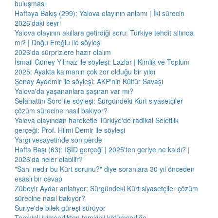
buluşması
Haftaya Bakış (299): Yalova olayının anlamı | İki sürecin
2026'daki seyri
Yalova olayının akıllara getirdiği soru: Türkiye tehdit altında
mı? | Doğu Eroğlu ile söyleşi
2026'da sürprizlere hazır olalım
İsmail Güney Yılmaz ile söyleşi: Lazlar | Kimlik ve Toplum
2025: Ayakta kalmanın çok zor olduğu bir yıldı
Şenay Aydemir ile söyleşi: AKP'nin Kültür Savaşı
Yalova'da yaşananlara şaşıran var mı?
Selahattin Soro ile söyleşi: Sürgündeki Kürt siyasetçiler
çözüm sürecine nasıl bakıyor?
Yalova olayından hareketle Türkiye'de radikal Selefilik
gerçeği: Prof. Hilmi Demir ile söyleşi
Yargı vesayetinde son perde
Hafta Başı (63): IŞİD gerçeği | 2025'ten geriye ne kaldı? |
2026'da neler olabilir?
"Sahi nedir bu Kürt sorunu?" diye soranlara 30 yıl önceden
esaslı bir cevap
Zübeyir Aydar anlatıyor: Sürgündeki Kürt siyasetçiler çözüm
sürecine nasıl bakıyor?
Suriye'de bilek güreşi sürüyor
Temkinli iyimserlikten temkinli kötümserliğe