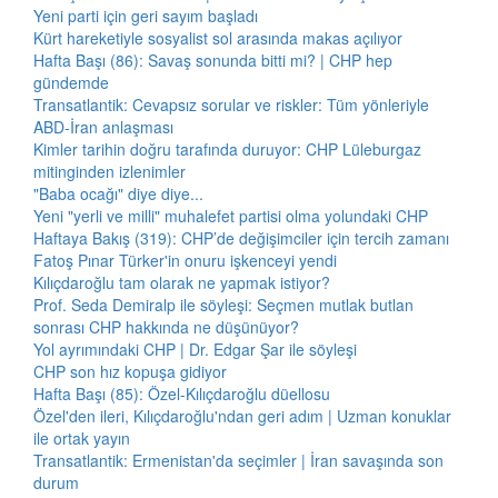
Yeni parti için geri sayım başladı
Kürt hareketiyle sosyalist sol arasında makas açılıyor
Hafta Başı (86): Savaş sonunda bitti mi? | CHP hep
gündemde
Transatlantik: Cevapsız sorular ve riskler: Tüm yönleriyle
ABD-İran anlaşması
Kimler tarihin doğru tarafında duruyor: CHP Lüleburgaz
mitinginden izlenimler
"Baba ocağı" diye diye...
Yeni "yerli ve milli" muhalefet partisi olma yolundaki CHP
Haftaya Bakış (319): CHP’de değişimciler için tercih zamanı
Fatoş Pınar Türker'in onuru işkenceyi yendi
Kılıçdaroğlu tam olarak ne yapmak istiyor?
Prof. Seda Demiralp ile söyleşi: Seçmen mutlak butlan
sonrası CHP hakkında ne düşünüyor?
Yol ayrımındaki CHP | Dr. Edgar Şar ile söyleşi
CHP son hız kopuşa gidiyor
Hafta Başı (85): Özel-Kılıçdaroğlu düellosu
Özel'den ileri, Kılıçdaroğlu'ndan geri adım | Uzman konuklar
ile ortak yayın
Transatlantik: Ermenistan'da seçimler | İran savaşında son
durum