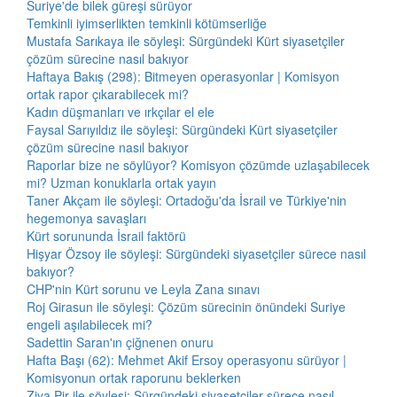
Suriye'de bilek güreşi sürüyor
Temkinli iyimserlikten temkinli kötümserliğe
Mustafa Sarıkaya ile söyleşi: Sürgündeki Kürt siyasetçiler
çözüm sürecine nasıl bakıyor
Haftaya Bakış (298): Bitmeyen operasyonlar | Komisyon
ortak rapor çıkarabilecek mi?
Kadın düşmanları ve ırkçılar el ele
Faysal Sarıyıldız ile söyleşi: Sürgündeki Kürt siyasetçiler
çözüm sürecine nasıl bakıyor
Raporlar bize ne söylüyor? Komisyon çözümde uzlaşabilecek
mi? Uzman konuklarla ortak yayın
Taner Akçam ile söyleşi: Ortadoğu'da İsrail ve Türkiye'nin
hegemonya savaşları
Kürt sorununda İsrail faktörü
Hişyar Özsoy ile söyleşi: Sürgündeki siyasetçiler sürece nasıl
bakıyor?
CHP'nin Kürt sorunu ve Leyla Zana sınavı
Roj Girasun ile söyleşi: Çözüm sürecinin önündeki Suriye
engeli aşılabilecek mi?
Sadettin Saran'ın çiğnenen onuru
Hafta Başı (62): Mehmet Akif Ersoy operasyonu sürüyor |
Komisyonun ortak raporunu beklerken
Ziya Pir ile söyleşi: Sürgündeki siyasetçiler sürece nasıl