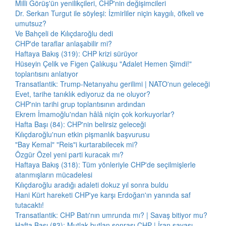
Milli Görüş'ün yenilikçileri, CHP'nin değişimcileri
Dr. Serkan Turgut ile söyleşi: İzmirliler niçin kaygılı, öfkeli ve
umutsuz?
Ve Bahçeli de Kılıçdaroğlu dedi
CHP'de taraflar anlaşabilir mi?
Haftaya Bakış (319): CHP krizi sürüyor
Hüseyin Çelik ve Figen Çalıkuşu "Adalet Hemen Şimdi!"
toplantısını anlatıyor
Transatlantik: Trump-Netanyahu gerilimi | NATO'nun geleceği
Evet, tarihe tanıklık ediyoruz da ne oluyor?
CHP'nin tarihi grup toplantısının ardından
Ekrem İmamoğlu'ndan hâlâ niçin çok korkuyorlar?
Hafta Başı (84): CHP'nin belirsiz geleceği
Kılıçdaroğlu'nun etkin pişmanlık başvurusu
"Bay Kemal" "Reis"i kurtarabilecek mi?
Özgür Özel yeni parti kuracak mı?
Haftaya Bakış (318): Tüm yönleriyle CHP'de seçilmişlerle
atanmışların mücadelesi
Kılıçdaroğlu aradığı adaleti dokuz yıl sonra buldu
Hani Kürt hareketi CHP'ye karşı Erdoğan'ın yanında saf
tutacaktı!
Transatlantik: CHP Batı'nın umrunda mı? | Savaş bitiyor mu?
Hafta Başı (83): Mutlak butlan sonrası CHP | İran savaşı