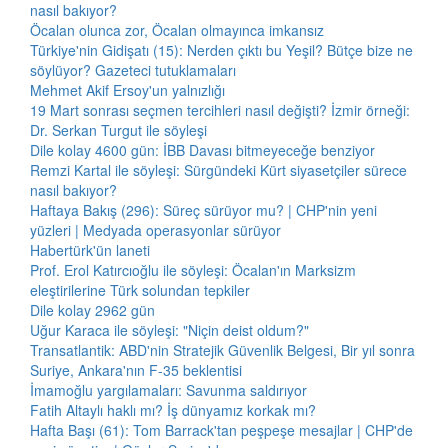
nasıl bakıyor?
Öcalan olunca zor, Öcalan olmayınca imkansız
Türkiye'nin Gidişatı (15): Nerden çıktı bu Yeşil? Bütçe bize ne
söylüyor? Gazeteci tutuklamaları
Mehmet Akif Ersoy'un yalnızlığı
19 Mart sonrası seçmen tercihleri nasıl değişti? İzmir örneği:
Dr. Serkan Turgut ile söyleşi
Dile kolay 4600 gün: İBB Davası bitmeyeceğe benziyor
Remzi Kartal ile söyleşi: Sürgündeki Kürt siyasetçiler sürece
nasıl bakıyor?
Haftaya Bakış (296): Süreç sürüyor mu? | CHP'nin yeni
yüzleri | Medyada operasyonlar sürüyor
Habertürk'ün laneti
Prof. Erol Katırcıoğlu ile söyleşi: Öcalan'ın Marksizm
eleştirilerine Türk solundan tepkiler
Dile kolay 2962 gün
Uğur Karaca ile söyleşi: "Niçin deist oldum?"
Transatlantik: ABD'nin Stratejik Güvenlik Belgesi, Bir yıl sonra
Suriye, Ankara'nın F-35 beklentisi
İmamoğlu yargılamaları: Savunma saldırıyor
Fatih Altaylı haklı mı? İş dünyamız korkak mı?
Hafta Başı (61): Tom Barrack'tan peşpeşe mesajlar | CHP'de