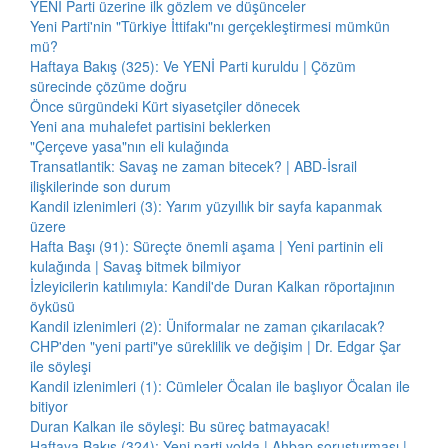
YENİ Parti üzerine ilk gözlem ve düşünceler
Yeni Parti'nin "Türkiye İttifakı"nı gerçekleştirmesi mümkün
mü?
Haftaya Bakış (325): Ve YENİ Parti kuruldu | Çözüm
sürecinde çözüme doğru
Önce sürgündeki Kürt siyasetçiler dönecek
Yeni ana muhalefet partisini beklerken
"Çerçeve yasa"nın eli kulağında
Transatlantik: Savaş ne zaman bitecek? | ABD-İsrail
ilişkilerinde son durum
Kandil izlenimleri (3): Yarım yüzyıllık bir sayfa kapanmak
üzere
Hafta Başı (91): Süreçte önemli aşama | Yeni partinin eli
kulağında | Savaş bitmek bilmiyor
İzleyicilerin katılımıyla: Kandil'de Duran Kalkan röportajının
öyküsü
Kandil izlenimleri (2): Üniformalar ne zaman çıkarılacak?
CHP'den "yeni parti"ye süreklilik ve değişim | Dr. Edgar Şar
ile söyleşi
Kandil izlenimleri (1): Cümleler Öcalan ile başlıyor Öcalan ile
bitiyor
Duran Kalkan ile söyleşi: Bu süreç batmayacak!
Haftaya Bakış (324): Yeni parti yolda | Ahbap soruşturması |