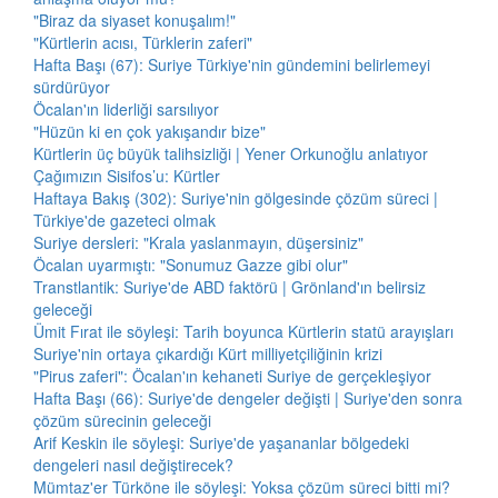
"Biraz da siyaset konuşalım!"
"Kürtlerin acısı, Türklerin zaferi"
Hafta Başı (67): Suriye Türkiye'nin gündemini belirlemeyi
sürdürüyor
Öcalan'ın liderliği sarsılıyor
"Hüzün ki en çok yakışandır bize"
Kürtlerin üç büyük talihsizliği | Yener Orkunoğlu anlatıyor
Çağımızın Sisifos’u: Kürtler
Haftaya Bakış (302): Suriye'nin gölgesinde çözüm süreci |
Türkiye'de gazeteci olmak
Suriye dersleri: "Krala yaslanmayın, düşersiniz"
Öcalan uyarmıştı: "Sonumuz Gazze gibi olur"
Transtlantik: Suriye'de ABD faktörü | Grönland'ın belirsiz
geleceği
Ümit Fırat ile söyleşi: Tarih boyunca Kürtlerin statü arayışları
Suriye'nin ortaya çıkardığı Kürt milliyetçiliğinin krizi
"Pirus zaferi": Öcalan'ın kehaneti Suriye de gerçekleşiyor
Hafta Başı (66): Suriye'de dengeler değişti | Suriye'den sonra
çözüm sürecinin geleceği
Arif Keskin ile söyleşi: Suriye'de yaşananlar bölgedeki
dengeleri nasıl değiştirecek?
Mümtaz'er Türköne ile söyleşi: Yoksa çözüm süreci bitti mi?