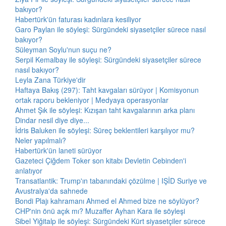
bakıyor?
Habertürk'ün faturası kadınlara kesiliyor
Garo Paylan ile söyleşi: Sürgündeki siyasetçiler sürece nasıl
bakıyor?
Süleyman Soylu'nun suçu ne?
Serpil Kemalbay ile söyleşi: Sürgündeki siyasetçiler sürece
nasıl bakıyor?
Leyla Zana Türkiye'dir
Haftaya Bakış (297): Taht kavgaları sürüyor | Komisyonun
ortak raporu bekleniyor | Medyaya operasyonlar
Ahmet Şık ile söyleşi: Kızışan taht kavgalarının arka planı
Dindar nesil diye diye...
İdris Baluken ile söyleşi: Süreç beklentileri karşılıyor mu?
Neler yapılmalı?
Habertürk'ün laneti sürüyor
Gazeteci Çiğdem Toker son kitabı Devletin Cebinden'i
anlatıyor
Transatlantik: Trump'ın tabanındaki çözülme | IŞİD Suriye ve
Avustralya'da sahnede
Bondi Plajı kahramanı Ahmed el Ahmed bize ne söylüyor?
CHP'nin önü açık mı? Muzaffer Ayhan Kara ile söyleşi
Sibel Yiğitalp ile söyleşi: Sürgündeki Kürt siyasetçiler sürece