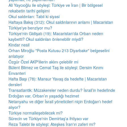
Ali Yaycıoğlu ile söyleşi: Türkiye ve İran | Bir bölgesel
rekabetin tarihi gelişimi
Okul saldırıları: Tabii ki siyasi
Haftaya Bakış (312): Okul saldırılarının anlamı | Macaristan
Türkiye'ye benziyor mu?
Türkiye'nin Gidişatı (19): Macaristan'da Orban neden
kaybetti? Okul saldırıları önlenebilir miydi?
Kindar nesil
Orhan Miroğlu "Posta Kutusu 213 Diyarbakır" belgeselini
anlatıyor
Özgür Özel AKP'lilerin aklını çelebilir mi
Bülent Bilmez ve Cemal Taş ile söyleşi: Dersim Kırımı
Envanteri
Hafta Başı (78): Mansur Yavaş da hedefte | Macaristan
dersleri
Transatlantik: Müzakereler neden durdu? İsrail’in hedefinde
Erdoğan var, Orban’ın yaşadığı hezimet
Netanyahu ve diğer İsrail yöneticileri niçin Erdoğan'ı hedef
alıyor?
Türkiye normalleşebilecek mi?
Sürecin ve Türkiye'nin Demirtaş'a ihtiyacı var
Reza Talebi ile söyleşi: Ateşkes İran'ın zaferi mi?