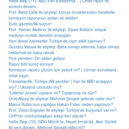
Hafta Başı (71): ABD İran'a saldırırsa... | Ortak rapor ve
sürecin devamı
Prof. Betül Çelik ile söyleşi: Dünya örneklerinden hareketle
komisyon raporunun artıları ve eksileri
Evet, gazetecilik suçtur!
Prof. Yaman Akdeniz ile söyleşi: Siyasi iktidarın sosyal
medyayı mutlak denetim arayışları
Yeni dinsel hareketler Türkiye'de niçin etkili olamıyor?
Gündüz Vassaf ile söyleşi: Baba olmayı istemek, baba olmayı
beklemek ve baba olmak
Yine yeniden: Din elden gidiyor
Rapor bitti süreç sürüyor
Komisyon raporu çözüm için yeterli mi? | Uzman konuklarla
ortak yayın
Transatlantik: Türkiye-AB yeniden | İran ile ABD anlaşıyor
mu? | Ukrayna unutuldu mu?
"Liderler zirvesi" toplanır mı? Toplanırsa ne olur?
Ümit Akçay ile söyleşi: Mehmet Şimşek giderse neler olur?
Marco Rubio'nun yaptığını Hakan Fidan neden yapmıyor?
Prof. Üstün Ergüder ile söyleşi: Türkiye'de burjuvazi var mı?
CHP'nin cumhurbaşkanı adayı kim olacak?
Hafta Başı (70): SDG Münih’te, Heyet İmralı’da, Akın Gürlek
ile yeni dönem, Mehmet Şimşek gidici mi?