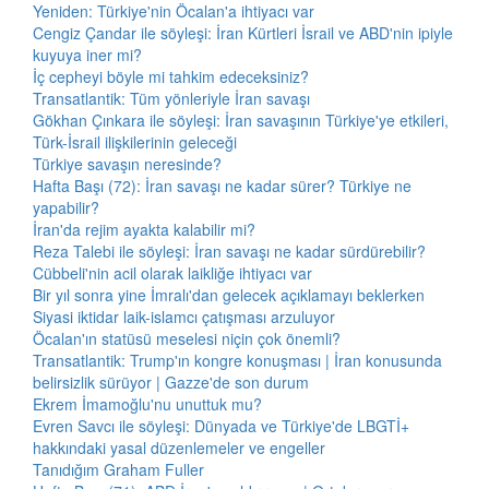
Yeniden: Türkiye'nin Öcalan'a ihtiyacı var
Cengiz Çandar ile söyleşi: İran Kürtleri İsrail ve ABD'nin ipiyle
kuyuya iner mi?
İç cepheyi böyle mi tahkim edeceksiniz?
Transatlantik: Tüm yönleriyle İran savaşı
Gökhan Çınkara ile söyleşi: İran savaşının Türkiye'ye etkileri,
Türk-İsrail ilişkilerinin geleceği
Türkiye savaşın neresinde?
Hafta Başı (72): İran savaşı ne kadar sürer? Türkiye ne
yapabilir?
İran'da rejim ayakta kalabilir mi?
Reza Talebi ile söyleşi: İran savaşı ne kadar sürdürebilir?
Cübbeli'nin acil olarak laikliğe ihtiyacı var
Bir yıl sonra yine İmralı'dan gelecek açıklamayı beklerken
Siyasi iktidar laik-islamcı çatışması arzuluyor
Öcalan'ın statüsü meselesi niçin çok önemli?
Transatlantik: Trump'ın kongre konuşması | İran konusunda
belirsizlik sürüyor | Gazze'de son durum
Ekrem İmamoğlu'nu unuttuk mu?
Evren Savcı ile söyleşi: Dünyada ve Türkiye'de LBGTİ+
hakkındaki yasal düzenlemeler ve engeller
Tanıdığım Graham Fuller