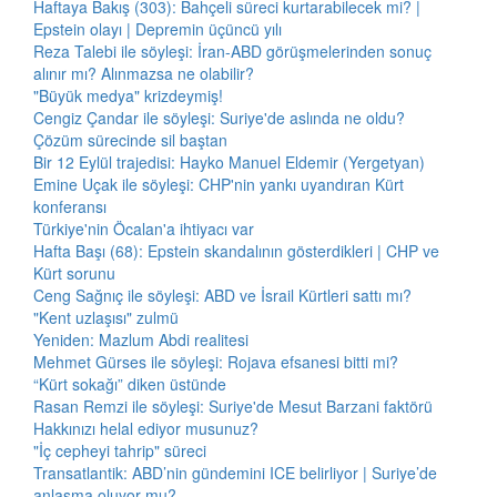
Haftaya Bakış (303): Bahçeli süreci kurtarabilecek mi? |
Epstein olayı | Depremin üçüncü yılı
Reza Talebi ile söyleşi: İran-ABD görüşmelerinden sonuç
alınır mı? Alınmazsa ne olabilir?
"Büyük medya" krizdeymiş!
Cengiz Çandar ile söyleşi: Suriye'de aslında ne oldu?
Çözüm sürecinde sil baştan
Bir 12 Eylül trajedisi: Hayko Manuel Eldemir (Yergetyan)
Emine Uçak ile söyleşi: CHP'nin yankı uyandıran Kürt
konferansı
Türkiye'nin Öcalan'a ihtiyacı var
Hafta Başı (68): Epstein skandalının gösterdikleri | CHP ve
Kürt sorunu
Ceng Sağnıç ile söyleşi: ABD ve İsrail Kürtleri sattı mı?
"Kent uzlaşısı" zulmü
Yeniden: Mazlum Abdi realitesi
Mehmet Gürses ile söyleşi: Rojava efsanesi bitti mi?
“Kürt sokağı” diken üstünde
Rasan Remzi ile söyleşi: Suriye'de Mesut Barzani faktörü
Hakkınızı helal ediyor musunuz?
"İç cepheyi tahrip" süreci
Transatlantik: ABD’nin gündemini ICE belirliyor | Suriye’de
anlaşma oluyor mu?