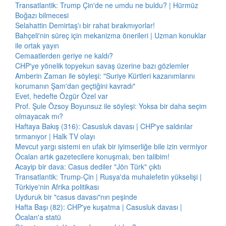
Transatlantik: Trump Çin'de ne umdu ne buldu? | Hürmüz
Boğazı bilmecesi
Selahattin Demirtaş'ı bir rahat bırakmıyorlar!
Bahçeli'nin süreç için mekanizma önerileri | Uzman konuklar
ile ortak yayın
Cemaatlerden geriye ne kaldı?
CHP'ye yönelik topyekun savaş üzerine bazı gözlemler
Amberin Zaman ile söyleşi: "Suriye Kürtleri kazanımlarını
korumanın Şam'dan geçtiğini kavradı"
Evet, hedefte Özgür Özel var
Prof. Şule Özsoy Boyunsuz ile söyleşi: Yoksa bir daha seçim
olmayacak mı?
Haftaya Bakış (316): Casusluk davası | CHP'ye saldırılar
tırmanıyor | Halk TV olayı
Mevcut yargı sistemi en ufak bir iyimserliğe bile izin vermiyor
Öcalan artık gazetecilere konuşmalı, ben talibim!
Acayip bir dava: Casus dediler "Jön Türk" çıktı
Transatlantik: Trump-Çin | Rusya'da muhalefetin yükselişi |
Türkiye'nin Afrika politikası
Uyduruk bir "casus davası"nın peşinde
Hafta Başı (82): CHP'ye kuşatma | Casusluk davası |
Öcalan'a statü