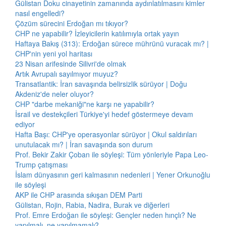
Gülistan Doku cinayetinin zamanında aydınlatılmasını kimler
nasıl engelledi?
Çözüm sürecini Erdoğan mı tıkıyor?
CHP ne yapabilir? İzleyicilerin katılımıyla ortak yayın
Haftaya Bakış (313): Erdoğan sürece mührünü vuracak mı? |
CHP'nin yeni yol haritası
23 Nisan arifesinde Silivri'de olmak
Artık Avrupalı sayılmıyor muyuz?
Transatlantik: İran savaşında belirsizlik sürüyor | Doğu
Akdeniz'de neler oluyor?
CHP "darbe mekaniği"ne karşı ne yapabilir?
İsrail ve destekçileri Türkiye'yi hedef göstermeye devam
ediyor
Hafta Başı: CHP'ye operasyonlar sürüyor | Okul saldırıları
unutulacak mı? | İran savaşında son durum
Prof. Bekir Zakir Çoban ile söyleşi: Tüm yönleriyle Papa Leo-
Trump çatışması
İslam dünyasının geri kalmasının nedenleri | Yener Orkunoğlu
ile söyleşi
AKP ile CHP arasında sıkışan DEM Parti
Gülistan, Rojin, Rabia, Nadira, Burak ve diğerleri
Prof. Emre Erdoğan ile söyleşi: Gençler neden hınçlı? Ne
yapılmalı, ne yapılmamalı?