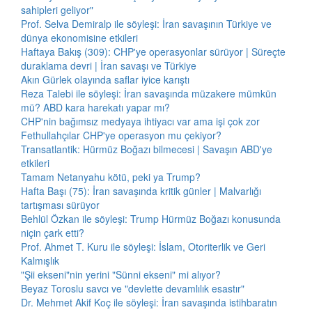
sahipleri geliyor"
Prof. Selva Demiralp ile söyleşi: İran savaşının Türkiye ve
dünya ekonomisine etkileri
Haftaya Bakış (309): CHP'ye operasyonlar sürüyor | Süreçte
duraklama devri | İran savaşı ve Türkiye
Akın Gürlek olayında saflar iyice karıştı
Reza Talebi ile söyleşi: İran savaşında müzakere mümkün
mü? ABD kara harekatı yapar mı?
CHP'nin bağımsız medyaya ihtiyacı var ama işi çok zor
Fethullahçılar CHP'ye operasyon mu çekiyor?
Transatlantik: Hürmüz Boğazı bilmecesi | Savaşın ABD'ye
etkileri
Tamam Netanyahu kötü, peki ya Trump?
Hafta Başı (75): İran savaşında kritik günler | Malvarlığı
tartışması sürüyor
Behlül Özkan ile söyleşi: Trump Hürmüz Boğazı konusunda
niçin çark etti?
Prof. Ahmet T. Kuru ile söyleşi: İslam, Otoriterlik ve Geri
Kalmışlık
"Şii ekseni"nin yerini "Sünni ekseni" mi alıyor?
Beyaz Toroslu savcı ve "devlette devamlılık esastır"
Dr. Mehmet Akif Koç ile söyleşi: İran savaşında istihbaratın