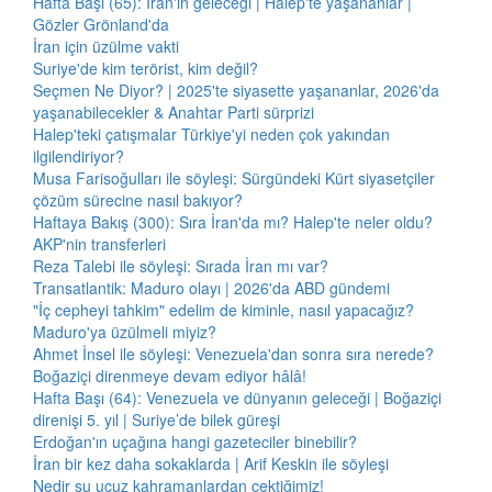
Hafta Başı (65): İran'ın geleceği | Halep'te yaşananlar |
Gözler Grönland'da
İran için üzülme vakti
Suriye'de kim terörist, kim değil?
Seçmen Ne Diyor? | 2025'te siyasette yaşananlar, 2026'da
yaşanabilecekler & Anahtar Parti sürprizi
Halep'teki çatışmalar Türkiye'yi neden çok yakından
ilgilendiriyor?
Musa Farisoğulları ile söyleşi: Sürgündeki Kürt siyasetçiler
çözüm sürecine nasıl bakıyor?
Haftaya Bakış (300): Sıra İran'da mı? Halep'te neler oldu?
AKP'nin transferleri
Reza Talebi ile söyleşi: Sırada İran mı var?
Transatlantik: Maduro olayı | 2026'da ABD gündemi
"İç cepheyi tahkim" edelim de kiminle, nasıl yapacağız?
Maduro'ya üzülmeli miyiz?
Ahmet İnsel ile söyleşi: Venezuela'dan sonra sıra nerede?
Boğaziçi direnmeye devam ediyor hâlâ!
Hafta Başı (64): Venezuela ve dünyanın geleceği | Boğaziçi
direnişi 5. yıl | Suriye’de bilek güreşi
Erdoğan'ın uçağına hangi gazeteciler binebilir?
İran bir kez daha sokaklarda | Arif Keskin ile söyleşi
Nedir şu ucuz kahramanlardan çektiğimiz!