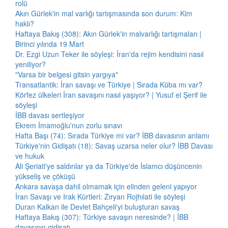
rolü
Akın Gürlek'in mal varlığı tartışmasında son durum: Kim
haklı?
Haftaya Bakış (308): Akın Gürlek'in malvarlığı tartışmaları |
Birinci yılında 19 Mart
Dr. Ezgi Uzun Teker ile söyleşi: İran'da rejim kendisini nasıl
yeniliyor?
"Varsa bir belgesi gitsin yargıya"
Transatlantik: İran savaşı ve Türkiye | Sırada Küba mı var?
Körfez ülkeleri İran savaşını nasıl yaşıyor? | Yusuf el Şerif ile
söyleşi
İBB davası sertleşiyor
Ekrem İmamoğlu'nun zorlu sınavı
Hafta Başı (74): Sırada Türkiye mi var? İBB davasının anlamı
Türkiye'nin Gidişatı (18): Savaş uzarsa neler olur? İBB Davası
ve hukuk
Ali Şeriati'ye saldırılar ya da Türkiye'de İslamcı düşüncenin
yükseliş ve çöküşü
Ankara savaşa dahil olmamak için elinden geleni yapıyor
İran Savaşı ve Irak Kürtleri: Zıryan Rojhılati ile söyleşi
Duran Kalkan ile Devlet Bahçeli'yi buluşturan savaş
Haftaya Bakış (307): Türkiye savaşın neresinde? | İBB
davasının gidişatı