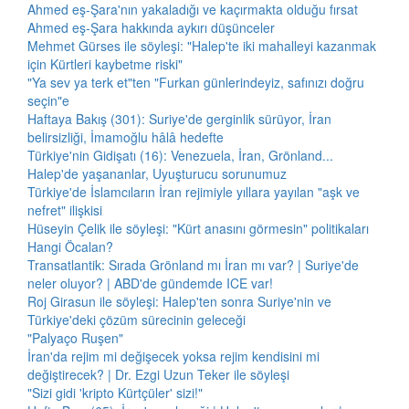
Ahmed eş-Şara'nın yakaladığı ve kaçırmakta olduğu fırsat
Ahmed eş-Şara hakkında aykırı düşünceler
Mehmet Gürses ile söyleşi: "Halep'te iki mahalleyi kazanmak
için Kürtleri kaybetme riski"
"Ya sev ya terk et"ten "Furkan günlerindeyiz, safınızı doğru
seçin"e
Haftaya Bakış (301): Suriye'de gerginlik sürüyor, İran
belirsizliği, İmamoğlu hâlâ hedefte
Türkiye'nin Gidişatı (16): Venezuela, İran, Grönland...
Halep'de yaşananlar, Uyuşturucu sorunumuz
Türkiye'de İslamcıların İran rejimiyle yıllara yayılan "aşk ve
nefret" ilişkisi
Hüseyin Çelik ile söyleşi: "Kürt anasını görmesin" politikaları
Hangi Öcalan?
Transatlantik: Sırada Grönland mı İran mı var? | Suriye'de
neler oluyor? | ABD'de gündemde ICE var!
Roj Girasun ile söyleşi: Halep'ten sonra Suriye'nin ve
Türkiye'deki çözüm sürecinin geleceği
"Palyaço Ruşen"
İran'da rejim mi değişecek yoksa rejim kendisini mi
değiştirecek? | Dr. Ezgi Uzun Teker ile söyleşi
"Sizi gidi 'kripto Kürtçüler' sizi!"