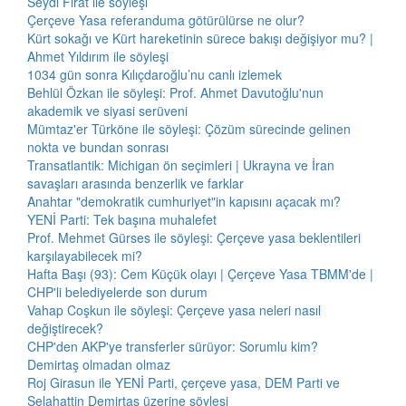
Seydi Fırat ile söyleşi
Çerçeve Yasa referanduma götürülürse ne olur?
Kürt sokağı ve Kürt hareketinin sürece bakışı değişiyor mu? |
Ahmet Yıldırım ile söyleşi
1034 gün sonra Kılıçdaroğlu’nu canlı izlemek
Behlül Özkan ile söyleşi: Prof. Ahmet Davutoğlu'nun
akademik ve siyasi serüveni
Mümtaz'er Türköne ile söyleşi: Çözüm sürecinde gelinen
nokta ve bundan sonrası
Transatlantik: Michigan ön seçimleri | Ukrayna ve İran
savaşları arasında benzerlik ve farklar
Anahtar "demokratik cumhuriyet"in kapısını açacak mı?
YENİ Parti: Tek başına muhalefet
Prof. Mehmet Gürses ile söyleşi: Çerçeve yasa beklentileri
karşılayabilecek mi?
Hafta Başı (93): Cem Küçük olayı | Çerçeve Yasa TBMM'de |
CHP'li belediyelerde son durum
Vahap Coşkun ile söyleşi: Çerçeve yasa neleri nasıl
değiştirecek?
CHP'den AKP'ye transferler sürüyor: Sorumlu kim?
Demirtaş olmadan olmaz
Roj Girasun ile YENİ Parti, çerçeve yasa, DEM Parti ve
Selahattin Demirtaş üzerine söyleşi