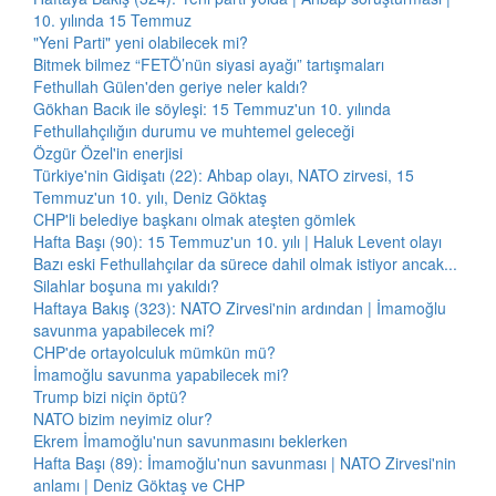
10. yılında 15 Temmuz
"Yeni Parti" yeni olabilecek mi?
Bitmek bilmez “FETÖ’nün siyasi ayağı” tartışmaları
Fethullah Gülen'den geriye neler kaldı?
Gökhan Bacık ile söyleşi: 15 Temmuz'un 10. yılında
Fethullahçılığın durumu ve muhtemel geleceği
Özgür Özel'in enerjisi
Türkiye'nin Gidişatı (22): Ahbap olayı, NATO zirvesi, 15
Temmuz'un 10. yılı, Deniz Göktaş
CHP'li belediye başkanı olmak ateşten gömlek
Hafta Başı (90): 15 Temmuz'un 10. yılı | Haluk Levent olayı
Bazı eski Fethullahçılar da sürece dahil olmak istiyor ancak...
Silahlar boşuna mı yakıldı?
Haftaya Bakış (323): NATO Zirvesi'nin ardından | İmamoğlu
savunma yapabilecek mi?
CHP'de ortayolculuk mümkün mü?
İmamoğlu savunma yapabilecek mi?
Trump bizi niçin öptü?
NATO bizim neyimiz olur?
Ekrem İmamoğlu'nun savunmasını beklerken
Hafta Başı (89): İmamoğlu'nun savunması | NATO Zirvesi'nin
anlamı | Deniz Göktaş ve CHP