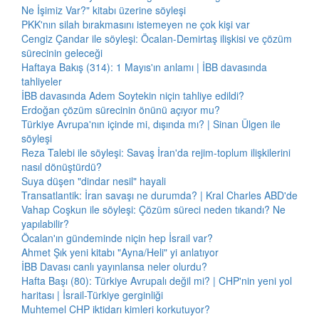
Ne İşimiz Var?" kitabı üzerine söyleşi
PKK'nın silah bırakmasını istemeyen ne çok kişi var
Cengiz Çandar ile söyleşi: Öcalan-Demirtaş ilişkisi ve çözüm
sürecinin geleceği
Haftaya Bakış (314): 1 Mayıs'ın anlamı | İBB davasında
tahliyeler
İBB davasında Adem Soytekin niçin tahliye edildi?
Erdoğan çözüm sürecinin önünü açıyor mu?
Türkiye Avrupa'nın içinde mi, dışında mı? | Sinan Ülgen ile
söyleşi
Reza Talebi ile söyleşi: Savaş İran'da rejim-toplum ilişkilerini
nasıl dönüştürdü?
Suya düşen "dindar nesil" hayali
Transatlantik: İran savaşı ne durumda? | Kral Charles ABD'de
Vahap Coşkun ile söyleşi: Çözüm süreci neden tıkandı? Ne
yapılabilir?
Öcalan'ın gündeminde niçin hep İsrail var?
Ahmet Şık yeni kitabı "Ayna/Heli" yi anlatıyor
İBB Davası canlı yayınlansa neler olurdu?
Hafta Başı (80): Türkiye Avrupalı değil mi? | CHP'nin yeni yol
haritası | İsrail-Türkiye gerginliği
Muhtemel CHP iktidarı kimleri korkutuyor?