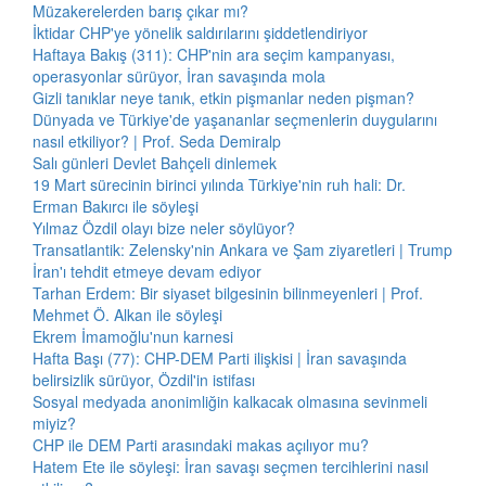
Müzakerelerden barış çıkar mı?
İktidar CHP'ye yönelik saldırılarını şiddetlendiriyor
Haftaya Bakış (311): CHP'nin ara seçim kampanyası,
operasyonlar sürüyor, İran savaşında mola
Gizli tanıklar neye tanık, etkin pişmanlar neden pişman?
Dünyada ve Türkiye'de yaşananlar seçmenlerin duygularını
nasıl etkiliyor? | Prof. Seda Demiralp
Salı günleri Devlet Bahçeli dinlemek
19 Mart sürecinin birinci yılında Türkiye'nin ruh hali: Dr.
Erman Bakırcı ile söyleşi
Yılmaz Özdil olayı bize neler söylüyor?
Transatlantik: Zelensky'nin Ankara ve Şam ziyaretleri | Trump
İran'ı tehdit etmeye devam ediyor
Tarhan Erdem: Bir siyaset bilgesinin bilinmeyenleri | Prof.
Mehmet Ö. Alkan ile söyleşi
Ekrem İmamoğlu'nun karnesi
Hafta Başı (77): CHP-DEM Parti ilişkisi | İran savaşında
belirsizlik sürüyor, Özdil'in istifası
Sosyal medyada anonimliğin kalkacak olmasına sevinmeli
miyiz?
CHP ile DEM Parti arasındaki makas açılıyor mu?
Hatem Ete ile söyleşi: İran savaşı seçmen tercihlerini nasıl