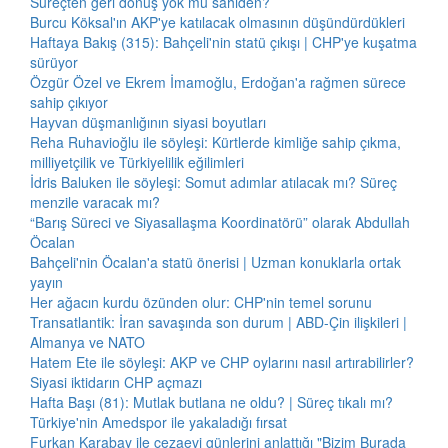
Süreçten geri dönüş yok mu sahiden?
Burcu Köksal'ın AKP'ye katılacak olmasının düşündürdükleri
Haftaya Bakış (315): Bahçeli'nin statü çıkışı | CHP'ye kuşatma
sürüyor
Özgür Özel ve Ekrem İmamoğlu, Erdoğan'a rağmen sürece
sahip çıkıyor
Hayvan düşmanlığının siyasi boyutları
Reha Ruhavioğlu ile söyleşi: Kürtlerde kimliğe sahip çıkma,
milliyetçilik ve Türkiyelilik eğilimleri
İdris Baluken ile söyleşi: Somut adımlar atılacak mı? Süreç
menzile varacak mı?
“Barış Süreci ve Siyasallaşma Koordinatörü” olarak Abdullah
Öcalan
Bahçeli'nin Öcalan'a statü önerisi | Uzman konuklarla ortak
yayın
Her ağacın kurdu özünden olur: CHP'nin temel sorunu
Transatlantik: İran savaşında son durum | ABD-Çin ilişkileri |
Almanya ve NATO
Hatem Ete ile söyleşi: AKP ve CHP oylarını nasıl artırabilirler?
Siyasi iktidarın CHP açmazı
Hafta Başı (81): Mutlak butlana ne oldu? | Süreç tıkalı mı?
Türkiye'nin Amedspor ile yakaladığı fırsat
Furkan Karabay ile cezaevi günlerini anlattığı "Bizim Burada