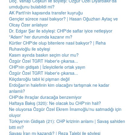
Doç. Vahap Coşkun ile söyleşi: Özgür Özel Diyarbakır'da
umduğunu bulabildi mi?
AK Parti'nin kapısında transfer kuyruğu
Gençler sürece nasıl bakıyor? | Hasan Oğuzhan Aytaç ve
Olcay Özer anlatıyor
Dr. Edgar Şar ile söyleşi: CHP'de saflar iyice netleşiyor
"Adam" her durumda kazanır mı?
Kürtler CHP'de olup bitenlere nasıl bakıyor? | Reha
Ruhavioğlu ile söyleşi
Kasım ayında baskın seçim olur mu?
Özgür Özel TGRT Haber'e çıkarsa...
CHP'nin gidişatı | İzleyicilerle ortak yayın
Özgür Özel TGRT Haber'e çıkarsa...
Kılıçdaroğlu tabii ki pişman değil
Erdoğan'ın halefinin kim olacağını tartışmak ne kadar
anlamlı?
CHP'de ihraçlar duracağa benzemiyor
Haftaya Bakış (320): Ne olacak bu CHP'nin hali?
Ne oluyorsa Özgür Özel Ekrem İmamoğlu'nu satmadığı için
oluyor
Türkiye'nin Gidişatı (21): CHP krizinin anlamı | Savaş sahiden
bitti mi?
Savaşı İran mı kazandı? | Reza Talebi ile söyleşi