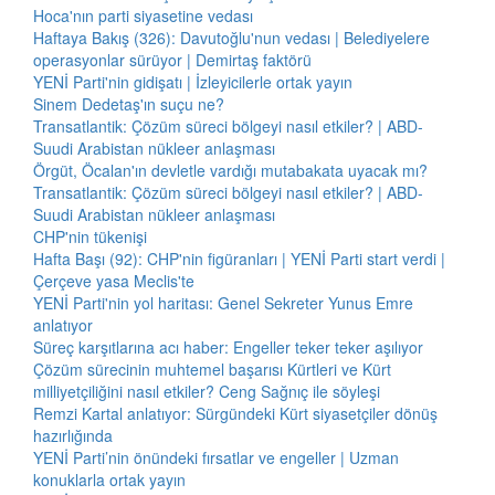
Hoca'nın parti siyasetine vedası
Haftaya Bakış (326): Davutoğlu'nun vedası | Belediyelere
operasyonlar sürüyor | Demirtaş faktörü
YENİ Parti'nin gidişatı | İzleyicilerle ortak yayın
Sinem Dedetaş'ın suçu ne?
Transatlantik: Çözüm süreci bölgeyi nasıl etkiler? | ABD-
Suudi Arabistan nükleer anlaşması
Örgüt, Öcalan'ın devletle vardığı mutabakata uyacak mı?
Transatlantik: Çözüm süreci bölgeyi nasıl etkiler? | ABD-
Suudi Arabistan nükleer anlaşması
CHP'nin tükenişi
Hafta Başı (92): CHP'nin figüranları | YENİ Parti start verdi |
Çerçeve yasa Meclis'te
YENİ Parti'nin yol haritası: Genel Sekreter Yunus Emre
anlatıyor
Süreç karşıtlarına acı haber: Engeller teker teker aşılıyor
Çözüm sürecinin muhtemel başarısı Kürtleri ve Kürt
milliyetçiliğini nasıl etkiler? Ceng Sağnıç ile söyleşi
Remzi Kartal anlatıyor: Sürgündeki Kürt siyasetçiler dönüş
hazırlığında
YENİ Parti’nin önündeki fırsatlar ve engeller | Uzman
konuklarla ortak yayın