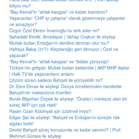
bitiyor mu?
"Bay Kemal"in "ahlak kavgası" ne kadar inandırıcı?
Yaşananları "CHP içi çatışma" olarak göstermeye çalışanlar
ne amaçlıyor?
Özgür Özel Ekrem İmamoğlu'nu terk eder mi?
Sahadaki Kimlik: Amedspor | Vahap Coşkun ile söyleşi
Mutlak butlan Erdoğan'ın derdine derman olur mu?
Haftaya Bakış (317): Kılıçdaroğlu geri dönüyor | Özel ne
yapacak?
"Bay Kemal"in "ahlak kavgası" ve "iktidar yürüyüşü"
Türkiye'nin gidişatı: Mutlak butlan beklentisi | AKP-MHP ilişkisi
| Halk TV'de yaşananların anlamı
Çözüm süreci sadece Bahçeli ile yürüyebilir mi?
Dr. Esra Elmas ile söyleşi: Dünya örneklerinden hareketle
Bahçeli'nin mekanizma önerileri
Burak Bilgehan Özpek ile söyleşi: "Öcalan’ı merkeze alan bir
süreç AKP için çok riskli"
Rasim Ozan Kütahyalı için üzülmeli miyiz?
Edgar Şar ile söyleşi: "Bahçeli ve Erdoğan'ın süreçte risk
algıları farklı"
Devlet Bahçeli süreç konusunda ne kadar samimi? | Prof.
Mehmet Gürses ile söyleşi