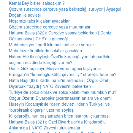
Kemal Bey bizleri salacak mı?
Çözüm sürecinde çerçeve yasa belirsizliği sürüyor | Ayşegül
Doğan ile söyleşi
Neşemizi tabii ki çalamayacaklar
Çözüm sürecinde çerçeve yasa muamması
Haftaya Bakış (322): Çerçeve yasayı beklerken | Deniz
Göktaş olayı | CHP'nin geleceği
Muhtemel yeni parti için bazı notlar ve sorular
Muhafazakâr ailelerin seküler çocukları
Hatem Ete ile söyleşi: Özel'in kuracağı yeni bir partinin
seçmen nezdinde karşılığı var mı?
Deniz Göktaş olayı: Meyve veren ağacı taşlıyorlar
Erdoğan'ın "İmamoğlu kötü, çevresi iyi" stratejisi tutar mı?
Hafta Başı (88): Kadir İnanır'ın ardından | Özgür Özel
Diyarbakır'daydı | NATO Zirvesi'ni beklerken
Türkiye'de solcu olmak ve solcu kalabilmek mümkün mü?
Özgür Özel'in Diyarbakır çıkartmasının anlam ve önemi
Hüseyin Kocabıyık ile "derin devlet", "derin Türkiye" ve
"bürokratik oligarşi" üzerine söyleşi
Kılıçdaroğlu'nun başlamadan biten İstanbul çıkartması
Haftaya Bakış (321): Özel Diyarbakır'da Kılıçdaroğlu
Ankara'da | NATO Zirvesi tutuklamaları