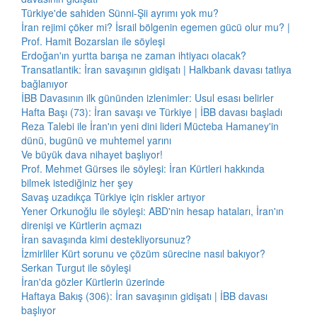
Türkiye'de sahiden Sünni-Şii ayrımı yok mu?
İran rejimi çöker mi? İsrail bölgenin egemen gücü olur mu? |
Prof. Hamit Bozarslan ile söyleşi
Erdoğan'ın yurtta barışa ne zaman ihtiyacı olacak?
Transatlantik: İran savaşının gidişatı | Halkbank davası tatlıya
bağlanıyor
İBB Davasının ilk gününden izlenimler: Usul esası belirler
Hafta Başı (73): İran savaşı ve Türkiye | İBB davası başladı
Reza Talebi ile İran'ın yeni dini lideri Mücteba Hamaney'in
dünü, bugünü ve muhtemel yarını
Ve büyük dava nihayet başlıyor!
Prof. Mehmet Gürses ile söyleşi: İran Kürtleri hakkında
bilmek istediğiniz her şey
Savaş uzadıkça Türkiye için riskler artıyor
Yener Orkunoğlu ile söyleşi: ABD'nin hesap hataları, İran'ın
direnişi ve Kürtlerin açmazı
İran savaşında kimi destekliyorsunuz?
İzmirliler Kürt sorunu ve çözüm sürecine nasıl bakıyor?
Serkan Turgut ile söyleşi
İran'da gözler Kürtlerin üzerinde
Haftaya Bakış (306): İran savaşının gidişatı | İBB davası
başlıyor