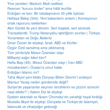
Yine yeniden: Mazlum Abdi realitesi
Resmen "kurucu önder" ama hâlâ tecritte
Erdoğan ve ben: Bir tokalaşmanın 35 yıllık öyküsü
Haftaya Bakış (304): Yeni bakanların anlamı | Komisyonun
ortak raporunu beklerken
Akın Gürlek ile yeni dönem: Sert başladı, sert sürecek
Transatlantik: Trump-Netanyahu işbirliğinin sınırları | Türkiye,
Yunanistan ve Doğu Akdeniz
Gıran Özcan ile söyleşi: İsrail, ABD ve Kürtler
Özgür Özel sarsılmış ama yıkılmamış
Tüm yönleriyle Mesut Özarslan olayı
Milliyetçi sağın lideri kim?
Hafta Başı (69): Mesut Özarslan olayı | İran-ABD
müzakereleri | Öcalan'a umut hakkı
Erdoğan İslamcı mı?
Taha Akyol yeni kitabı Dünyayı Bölen Devrim'i anlatıyor
Mansur Yavaş neden gündemde değil?
Suriye'de yaşananlar seçmen tercihlerini ve çözüm sürecini
nasıl etkiler? | Hatem Ete ile söyleşi
Epstein skandalı ve Noam Chomsky'nin yarattığı hayal kırıklığı
Mustafa Akyol ile söyleşi: Dünyada ve Türkiye'de İslamiyet,
İslamcılık ve cihatçılığın geleceği