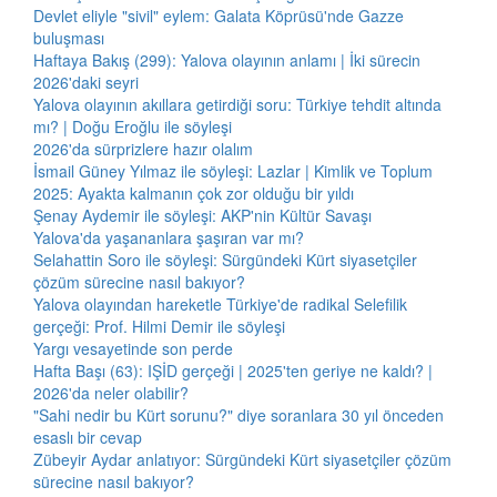
Devlet eliyle "sivil" eylem: Galata Köprüsü'nde Gazze
buluşması
Haftaya Bakış (299): Yalova olayının anlamı | İki sürecin
2026'daki seyri
Yalova olayının akıllara getirdiği soru: Türkiye tehdit altında
mı? | Doğu Eroğlu ile söyleşi
2026'da sürprizlere hazır olalım
İsmail Güney Yılmaz ile söyleşi: Lazlar | Kimlik ve Toplum
2025: Ayakta kalmanın çok zor olduğu bir yıldı
Şenay Aydemir ile söyleşi: AKP'nin Kültür Savaşı
Yalova'da yaşananlara şaşıran var mı?
Selahattin Soro ile söyleşi: Sürgündeki Kürt siyasetçiler
çözüm sürecine nasıl bakıyor?
Yalova olayından hareketle Türkiye'de radikal Selefilik
gerçeği: Prof. Hilmi Demir ile söyleşi
Yargı vesayetinde son perde
Hafta Başı (63): IŞİD gerçeği | 2025'ten geriye ne kaldı? |
2026'da neler olabilir?
"Sahi nedir bu Kürt sorunu?" diye soranlara 30 yıl önceden
esaslı bir cevap
Zübeyir Aydar anlatıyor: Sürgündeki Kürt siyasetçiler çözüm
sürecine nasıl bakıyor?