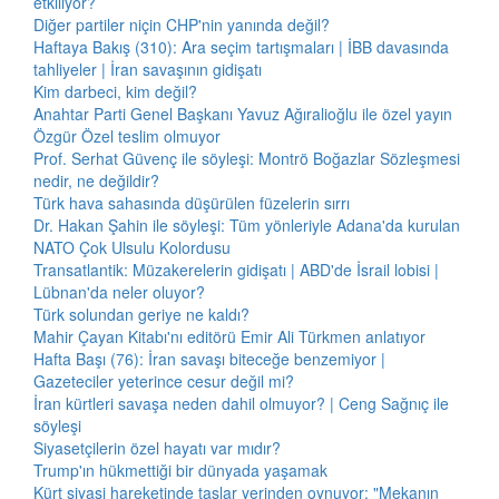
etkiliyor?
Diğer partiler niçin CHP'nin yanında değil?
Haftaya Bakış (310): Ara seçim tartışmaları | İBB davasında
tahliyeler | İran savaşının gidişatı
Kim darbeci, kim değil?
Anahtar Parti Genel Başkanı Yavuz Ağıralioğlu ile özel yayın
Özgür Özel teslim olmuyor
Prof. Serhat Güvenç ile söyleşi: Montrö Boğazlar Sözleşmesi
nedir, ne değildir?
Türk hava sahasında düşürülen füzelerin sırrı
Dr. Hakan Şahin ile söyleşi: Tüm yönleriyle Adana'da kurulan
NATO Çok Ulsulu Kolordusu
Transatlantik: Müzakerelerin gidişatı | ABD'de İsrail lobisi |
Lübnan'da neler oluyor?
Türk solundan geriye ne kaldı?
Mahir Çayan Kitabı'nı editörü Emir Ali Türkmen anlatıyor
Hafta Başı (76): İran savaşı biteceğe benzemiyor |
Gazeteciler yeterince cesur değil mi?
İran kürtleri savaşa neden dahil olmuyor? | Ceng Sağnıç ile
söyleşi
Siyasetçilerin özel hayatı var mıdır?
Trump'ın hükmettiği bir dünyada yaşamak
Kürt siyasi hareketinde taşlar yerinden oynuyor: "Mekanın