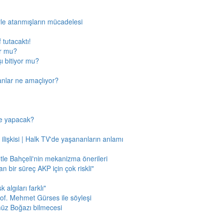
rle atanmışların mücadelesi
 tutacaktı!
or mu?
ı bitiyor mu?
anlar ne amaçlıyor?
ne yapacak?
 ilişkisi | Halk TV'de yaşananların anlamı
tle Bahçeli'nin mekanizma önerileri
n bir süreç AKP için çok riskli"
 algıları farklı"
of. Mehmet Gürses ile söyleşi
müz Boğazı bilmecesi