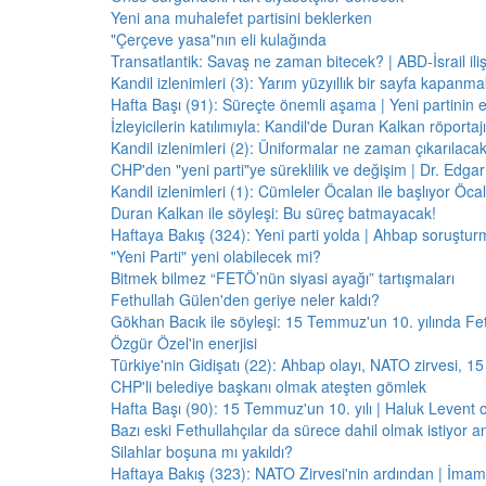
Yeni ana muhalefet partisini beklerken
"Çerçeve yasa"nın eli kulağında
Transatlantik: Savaş ne zaman bitecek? | ABD-İsrail il
Kandil izlenimleri (3): Yarım yüzyıllık bir sayfa kapanm
Hafta Başı (91): Süreçte önemli aşama | Yeni partinin e
İzleyicilerin katılımıyla: Kandil'de Duran Kalkan röporta
Kandil izlenimleri (2): Üniformalar ne zaman çıkarılaca
CHP'den "yeni parti"ye süreklilik ve değişim | Dr. Edgar 
Kandil izlenimleri (1): Cümleler Öcalan ile başlıyor Öcala
Duran Kalkan ile söyleşi: Bu süreç batmayacak!
Haftaya Bakış (324): Yeni parti yolda | Ahbap soruştur
"Yeni Parti" yeni olabilecek mi?
Bitmek bilmez “FETÖ’nün siyasi ayağı” tartışmaları
Fethullah Gülen'den geriye neler kaldı?
Gökhan Bacık ile söyleşi: 15 Temmuz'un 10. yılında Fe
Özgür Özel'in enerjisi
Türkiye'nin Gidişatı (22): Ahbap olayı, NATO zirvesi, 1
CHP'li belediye başkanı olmak ateşten gömlek
Hafta Başı (90): 15 Temmuz'un 10. yılı | Haluk Levent o
Bazı eski Fethullahçılar da sürece dahil olmak istiyor a
Silahlar boşuna mı yakıldı?
Haftaya Bakış (323): NATO Zirvesi'nin ardından | İm