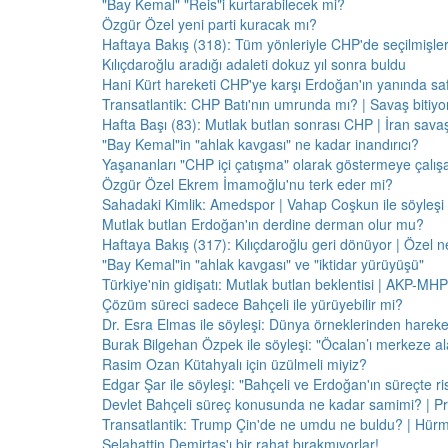
"Bay Kemal" "Reis"i kurtarabilecek mi?
Özgür Özel yeni parti kuracak mı?
Haftaya Bakış (318): Tüm yönleriyle CHP'de seçilmişle
Kılıçdaroğlu aradığı adaleti dokuz yıl sonra buldu
Hani Kürt hareketi CHP'ye karşı Erdoğan'ın yanında saf
Transatlantik: CHP Batı'nın umrunda mı? | Savaş bitiy
Hafta Başı (83): Mutlak butlan sonrası CHP | İran savaş
"Bay Kemal"in "ahlak kavgası" ne kadar inandırıcı?
Yaşananları "CHP içi çatışma" olarak göstermeye çalış
Özgür Özel Ekrem İmamoğlu'nu terk eder mi?
Sahadaki Kimlik: Amedspor | Vahap Coşkun ile söyleşi
Mutlak butlan Erdoğan'ın derdine derman olur mu?
Haftaya Bakış (317): Kılıçdaroğlu geri dönüyor | Özel 
"Bay Kemal"in "ahlak kavgası" ve "iktidar yürüyüşü"
Türkiye'nin gidişatı: Mutlak butlan beklentisi | AKP-MHP
Çözüm süreci sadece Bahçeli ile yürüyebilir mi?
Dr. Esra Elmas ile söyleşi: Dünya örneklerinden hareke
Burak Bilgehan Özpek ile söyleşi: "Öcalan’ı merkeze ala
Rasim Ozan Kütahyalı için üzülmeli miyiz?
Edgar Şar ile söyleşi: "Bahçeli ve Erdoğan'ın süreçte risk
Devlet Bahçeli süreç konusunda ne kadar samimi? | Pr
Transatlantik: Trump Çin'de ne umdu ne buldu? | Hür
Selahattin Demirtaş'ı bir rahat bırakmıyorlar!