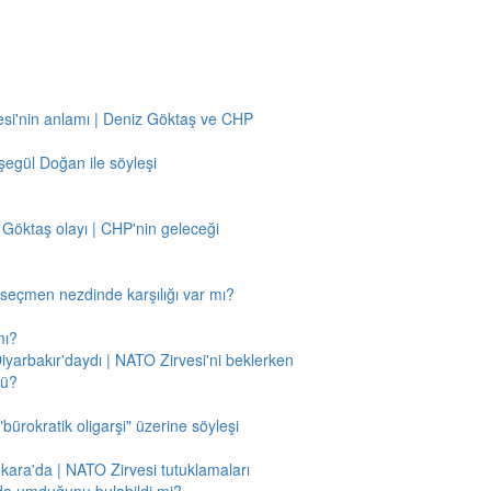
si'nin anlamı | Deniz Göktaş ve CHP
egül Doğan ile söyleşi
 Göktaş olayı | CHP'nin geleceği
n seçmen nezdinde karşılığı var mı?
mı?
Diyarbakır'daydı | NATO Zirvesi'ni beklerken
mü?
"bürokratik oligarşi" üzerine söyleşi
nkara'da | NATO Zirvesi tutuklamaları