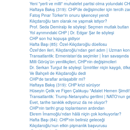
Yeni "yerli ve milli" muhalefet partisi olma yolundaki C
Haftaya Bakış (319): CHP’de değişimciler için tercih z
Fatoş Pınar Türker'in onuru işkenceyi yendi
Kılıçdaroğlu tam olarak ne yapmak istiyor?
Prof. Seda Demiralp ile söyleşi: Seçmen mutlak butla
Yol ayrımındaki CHP | Dr. Edgar Şar ile söyleşi
CHP son hız kopuşa gidiyor
Hafta Başı (85): Özel-Kılıçdaroğlu düellosu
Özel'den ileri, Kılıçdaroğlu'ndan geri adım | Uzman konu
Transatlantik: Ermenistan'da seçimler | İran savaşınd
Milli Görüş'ün yenilikçileri, CHP'nin değişimcileri
Dr. Serkan Turgut ile söyleşi: İzmirliler niçin kaygılı, ö
Ve Bahçeli de Kılıçdaroğlu dedi
CHP'de taraflar anlaşabilir mi?
Haftaya Bakış (319): CHP krizi sürüyor
Hüseyin Çelik ve Figen Çalıkuşu "Adalet Hemen Şimdi!" 
Transatlantik: Trump-Netanyahu gerilimi | NATO'nun g
Evet, tarihe tanıklık ediyoruz da ne oluyor?
CHP'nin tarihi grup toplantısının ardından
Ekrem İmamoğlu'ndan hâlâ niçin çok korkuyorlar?
Hafta Başı (84): CHP'nin belirsiz geleceği
Kılıçdaroğlu'nun etkin pişmanlık başvurusu