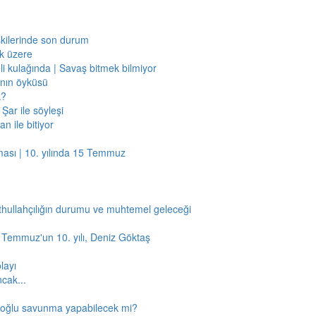
işkilerinde son durum
ak üzere
li kulağında | Savaş bitmek bilmiyor
jının öyküsü
k?
Şar ile söyleşi
n ile bitiyor
ması | 10. yılında 15 Temmuz
thullahçılığın durumu ve muhtemel geleceği
5 Temmuz'un 10. yılı, Deniz Göktaş
layı
ncak...
amoğlu savunma yapabilecek mi?