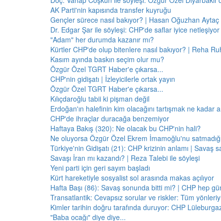
Doç. Vahap Coşkun ile söyleşi: Özgür Özel Diyarbakır
AK Parti'nin kapısında transfer kuyruğu
Gençler sürece nasıl bakıyor? | Hasan Oğuzhan Aytaç 
Dr. Edgar Şar ile söyleşi: CHP'de saflar iyice netleşiyor
"Adam" her durumda kazanır mı?
Kürtler CHP'de olup bitenlere nasıl bakıyor? | Reha Ruh
Kasım ayında baskın seçim olur mu?
Özgür Özel TGRT Haber'e çıkarsa...
CHP'nin gidişatı | İzleyicilerle ortak yayın
Özgür Özel TGRT Haber'e çıkarsa...
Kılıçdaroğlu tabii ki pişman değil
Erdoğan'ın halefinin kim olacağını tartışmak ne kadar a
CHP'de ihraçlar duracağa benzemiyor
Haftaya Bakış (320): Ne olacak bu CHP'nin hali?
Ne oluyorsa Özgür Özel Ekrem İmamoğlu'nu satmadığı 
Türkiye'nin Gidişatı (21): CHP krizinin anlamı | Savaş s
Savaşı İran mı kazandı? | Reza Talebi ile söyleşi
Yeni parti için geri sayım başladı
Kürt hareketiyle sosyalist sol arasında makas açılıyor
Hafta Başı (86): Savaş sonunda bitti mi? | CHP hep 
Transatlantik: Cevapsız sorular ve riskler: Tüm yönler
Kimler tarihin doğru tarafında duruyor: CHP Lüleburga
"Baba ocağı" diye diye...