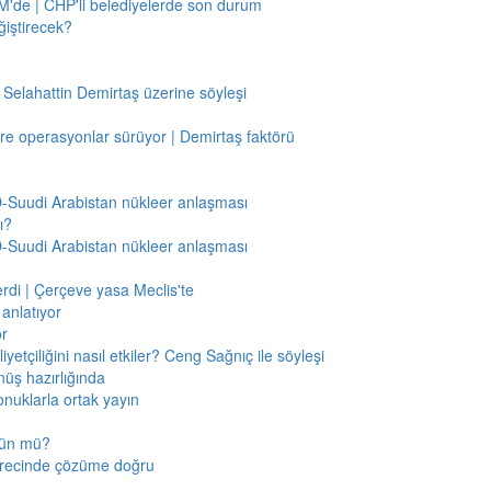
'de | CHP'li belediyelerde son durum
ğiştirecek?
 Selahattin Demirtaş üzerine söyleşi
re operasyonlar sürüyor | Demirtaş faktörü
BD-Suudi Arabistan nükleer anlaşması
ı?
BD-Suudi Arabistan nükleer anlaşması
verdi | Çerçeve yasa Meclis'te
anlatıyor
or
etçiliğini nasıl etkiler? Ceng Sağnıç ile söyleşi
nüş hazırlığında
onuklarla ortak yayın
mkün mü?
sürecinde çözüme doğru