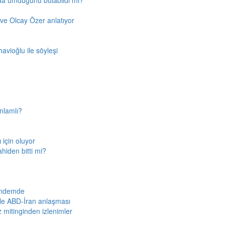
'da umduğunu bulabildi mi?
ve Olcay Özer anlatıyor
avioğlu ile söyleşi
nlamlı?
için oluyor
ahiden bitti mi?
gündemde
iyle ABD-İran anlaşması
z mitinginden izlenimler