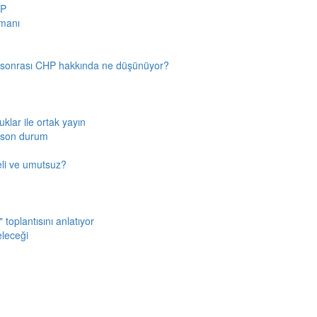
HP
amanı
n sonrası CHP hakkında ne düşünüyor?
klar ile ortak yayın
a son durum
fkeli ve umutsuz?
toplantısını anlatıyor
eleceği