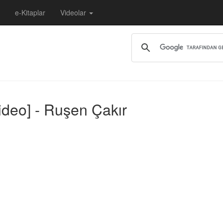
e-Kitaplar
Videolar
[video] - Ruşen Çakır