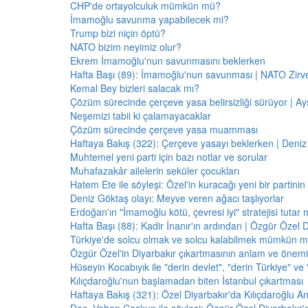
CHP'de ortayolculuk mümkün mü?
İmamoğlu savunma yapabilecek mi?
Trump bizi niçin öptü?
NATO bizim neyimiz olur?
Ekrem İmamoğlu'nun savunmasını beklerken
Hafta Başı (89): İmamoğlu'nun savunması | NATO Zirve
Kemal Bey bizleri salacak mı?
Çözüm sürecinde çerçeve yasa belirsizliği sürüyor | Ayş
Neşemizi tabii ki çalamayacaklar
Çözüm sürecinde çerçeve yasa muamması
Haftaya Bakış (322): Çerçeve yasayı beklerken | Deniz
Muhtemel yeni parti için bazı notlar ve sorular
Muhafazakâr ailelerin seküler çocukları
Hatem Ete ile söyleşi: Özel'in kuracağı yeni bir partini
Deniz Göktaş olayı: Meyve veren ağacı taşlıyorlar
Erdoğan'ın "İmamoğlu kötü, çevresi iyi" stratejisi tutar 
Hafta Başı (88): Kadir İnanır'ın ardından | Özgür Özel 
Türkiye'de solcu olmak ve solcu kalabilmek mümkün 
Özgür Özel'in Diyarbakır çıkartmasının anlam ve önemi
Hüseyin Kocabıyık ile "derin devlet", "derin Türkiye" ve 
Kılıçdaroğlu'nun başlamadan biten İstanbul çıkartması
Haftaya Bakış (321): Özel Diyarbakır'da Kılıçdaroğlu A