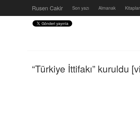
Rusen Cakir
Son yazı
Almanak
Kitaplar
“Türkiye İttifakı” kuruldu 