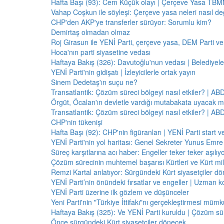
Hafta Başı (93): Cem Küçük olayı | Çerçeve Yasa TBMM
Vahap Coşkun ile söyleşi: Çerçeve yasa neleri nasıl de
CHP'den AKP'ye transferler sürüyor: Sorumlu kim?
Demirtaş olmadan olmaz
Roj Girasun ile YENİ Parti, çerçeve yasa, DEM Parti ve
Hoca'nın parti siyasetine vedası
Haftaya Bakış (326): Davutoğlu'nun vedası | Belediyele
YENİ Parti'nin gidişatı | İzleyicilerle ortak yayın
Sinem Dedetaş'ın suçu ne?
Transatlantik: Çözüm süreci bölgeyi nasıl etkiler? | A
Örgüt, Öcalan'ın devletle vardığı mutabakata uyacak m
Transatlantik: Çözüm süreci bölgeyi nasıl etkiler? | A
CHP'nin tükenişi
Hafta Başı (92): CHP'nin figüranları | YENİ Parti start 
YENİ Parti'nin yol haritası: Genel Sekreter Yunus Emre 
Süreç karşıtlarına acı haber: Engeller teker teker aşılıy
Çözüm sürecinin muhtemel başarısı Kürtleri ve Kürt milliy
Remzi Kartal anlatıyor: Sürgündeki Kürt siyasetçiler dö
YENİ Parti’nin önündeki fırsatlar ve engeller | Uzman k
YENİ Parti üzerine ilk gözlem ve düşünceler
Yeni Parti'nin "Türkiye İttifakı"nı gerçekleştirmesi mü
Haftaya Bakış (325): Ve YENİ Parti kuruldu | Çözüm 
Önce sürgündeki Kürt siyasetçiler dönecek