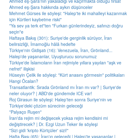
Ahmed eş-Şara'nın yakaladığı ve kaçırmakta olduğu fırsat
Ahmed eş-Şara hakkında aykırı düşünceler
Mehmet Gürses ile söyleşi: "Halep'te iki mahalleyi kazanmak
için Kürtleri kaybetme riski"
"Ya sev ya terk et"ten "Furkan günlerindeyiz, safınızı doğru
seçin"e
Haftaya Bakış (301): Suriye'de gerginlik sürüyor, İran
belirsizliği, İmamoğlu hâlâ hedefte
Türkiye'nin Gidişatı (16): Venezuela, İran, Grönland...
Halep'de yaşananlar, Uyuşturucu sorunumuz
Türkiye'de İslamcıların İran rejimiyle yıllara yayılan "aşk ve
nefret" ilişkisi
Hüseyin Çelik ile söyleşi: "Kürt anasını görmesin" politikaları
Hangi Öcalan?
Transatlantik: Sırada Grönland mı İran mı var? | Suriye'de
neler oluyor? | ABD'de gündemde ICE var!
Roj Girasun ile söyleşi: Halep'ten sonra Suriye'nin ve
Türkiye'deki çözüm sürecinin geleceği
"Palyaço Ruşen"
İran'da rejim mi değişecek yoksa rejim kendisini mi
değiştirecek? | Dr. Ezgi Uzun Teker ile söyleşi
"Sizi gidi 'kripto Kürtçüler' sizi!"
Hafta Başı (65): İran'ın geleceği | Halep'te yaşananlar |