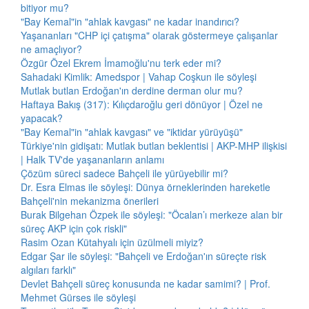
bitiyor mu?
"Bay Kemal"in "ahlak kavgası" ne kadar inandırıcı?
Yaşananları "CHP içi çatışma" olarak göstermeye çalışanlar
ne amaçlıyor?
Özgür Özel Ekrem İmamoğlu'nu terk eder mi?
Sahadaki Kimlik: Amedspor | Vahap Coşkun ile söyleşi
Mutlak butlan Erdoğan'ın derdine derman olur mu?
Haftaya Bakış (317): Kılıçdaroğlu geri dönüyor | Özel ne
yapacak?
"Bay Kemal"in "ahlak kavgası" ve "iktidar yürüyüşü"
Türkiye'nin gidişatı: Mutlak butlan beklentisi | AKP-MHP ilişkisi
| Halk TV'de yaşananların anlamı
Çözüm süreci sadece Bahçeli ile yürüyebilir mi?
Dr. Esra Elmas ile söyleşi: Dünya örneklerinden hareketle
Bahçeli'nin mekanizma önerileri
Burak Bilgehan Özpek ile söyleşi: "Öcalan’ı merkeze alan bir
süreç AKP için çok riskli"
Rasim Ozan Kütahyalı için üzülmeli miyiz?
Edgar Şar ile söyleşi: "Bahçeli ve Erdoğan'ın süreçte risk
algıları farklı"
Devlet Bahçeli süreç konusunda ne kadar samimi? | Prof.
Mehmet Gürses ile söyleşi