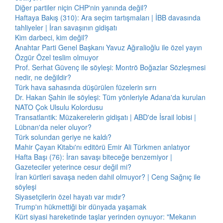
Diğer partiler niçin CHP'nin yanında değil?
Haftaya Bakış (310): Ara seçim tartışmaları | İBB davasında
tahliyeler | İran savaşının gidişatı
Kim darbeci, kim değil?
Anahtar Parti Genel Başkanı Yavuz Ağıralioğlu ile özel yayın
Özgür Özel teslim olmuyor
Prof. Serhat Güvenç ile söyleşi: Montrö Boğazlar Sözleşmesi
nedir, ne değildir?
Türk hava sahasında düşürülen füzelerin sırrı
Dr. Hakan Şahin ile söyleşi: Tüm yönleriyle Adana'da kurulan
NATO Çok Ulsulu Kolordusu
Transatlantik: Müzakerelerin gidişatı | ABD'de İsrail lobisi |
Lübnan'da neler oluyor?
Türk solundan geriye ne kaldı?
Mahir Çayan Kitabı'nı editörü Emir Ali Türkmen anlatıyor
Hafta Başı (76): İran savaşı biteceğe benzemiyor |
Gazeteciler yeterince cesur değil mi?
İran kürtleri savaşa neden dahil olmuyor? | Ceng Sağnıç ile
söyleşi
Siyasetçilerin özel hayatı var mıdır?
Trump'ın hükmettiği bir dünyada yaşamak
Kürt siyasi hareketinde taşlar yerinden oynuyor: "Mekanın