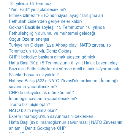
10. yılında 15 Temmuz
"Yeni Parti" yeni olabilecek mi?
Bitmek bilmez “FETÖ’nün siyasi ayağı” tartışmaları
Fethullah Gülen'den geriye neler kaldı?
Gökhan Bacık ile söyleşi: 15 Temmuz'un 10. yılında
Fethullahçılığın durumu ve muhtemel geleceği
Özgür Özel'in enerjisi
Türkiye'nin Gidişatı (22): Ahbap olayı, NATO zirvesi, 15
Temmuz'un 10. yılı, Deniz Göktaş
CHP'li belediye başkanı olmak ateşten gömlek
Hafta Başı (90): 15 Temmuz'un 10. yılı | Haluk Levent olayı
Bazı eski Fethullahçılar da sürece dahil olmak istiyor ancak...
Silahlar boşuna mı yakıldı?
Haftaya Bakış (323): NATO Zirvesi'nin ardından | İmamoğlu
savunma yapabilecek mi?
CHP'de ortayolculuk mümkün mü?
İmamoğlu savunma yapabilecek mi?
Trump bizi niçin öptü?
NATO bizim neyimiz olur?
Ekrem İmamoğlu'nun savunmasını beklerken
Hafta Başı (89): İmamoğlu'nun savunması | NATO Zirvesi'nin
anlamı | Deniz Göktaş ve CHP