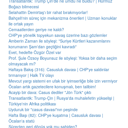
Transatlantik: Trump Çin'de ne umdu ne buldu? | Hürmüz
Boğazı bilmecesi
Selahattin Demirtaş'ı bir rahat bırakmıyorlar!
Bahçeli'nin süreç için mekanizma önerileri | Uzman konuklar
ile ortak yayın
Cemaatlerden geriye ne kaldı?
CHP'ye yönelik topyekun savaş üzerine bazı gözlemler
Amberin Zaman ile söyleşi: "Suriye Kürtleri kazanımlarını
korumanın Şam'dan geçtiğini kavradı"
Evet, hedefte Özgür Özel var
Prof. Şule Özsoy Boyunsuz ile söyleşi: Yoksa bir daha seçim
olmayacak mı?
Haftaya Bakış (316): Casusluk davası | CHP'ye saldırılar
tırmanıyor | Halk TV olayı
Mevcut yargı sistemi en ufak bir iyimserliğe bile izin vermiyor
Öcalan artık gazetecilere konuşmalı, ben talibim!
Acayip bir dava: Casus dediler "Jön Türk" çıktı
Transatlantik: Trump-Çin | Rusya'da muhalefetin yükselişi |
Türkiye'nin Afrika politikası
Uyduruk bir "casus davası"nın peşinde
Hafta Başı (82): CHP'ye kuşatma | Casusluk davası |
Öcalan'a statü
Süreçten geri dönüş yok mu sahiden?