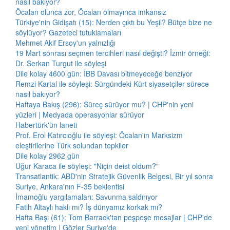
nasıl bakıyor?
Öcalan olunca zor, Öcalan olmayınca imkansız
Türkiye'nin Gidişatı (15): Nerden çıktı bu Yeşil? Bütçe bize ne
söylüyor? Gazeteci tutuklamaları
Mehmet Akif Ersoy'un yalnızlığı
19 Mart sonrası seçmen tercihleri nasıl değişti? İzmir örneği:
Dr. Serkan Turgut ile söyleşi
Dile kolay 4600 gün: İBB Davası bitmeyeceğe benziyor
Remzi Kartal ile söyleşi: Sürgündeki Kürt siyasetçiler sürece
nasıl bakıyor?
Haftaya Bakış (296): Süreç sürüyor mu? | CHP'nin yeni
yüzleri | Medyada operasyonlar sürüyor
Habertürk'ün laneti
Prof. Erol Katırcıoğlu ile söyleşi: Öcalan'ın Marksizm
eleştirilerine Türk solundan tepkiler
Dile kolay 2962 gün
Uğur Karaca ile söyleşi: "Niçin deist oldum?"
Transatlantik: ABD'nin Stratejik Güvenlik Belgesi, Bir yıl sonra
Suriye, Ankara'nın F-35 beklentisi
İmamoğlu yargılamaları: Savunma saldırıyor
Fatih Altaylı haklı mı? İş dünyamız korkak mı?
Hafta Başı (61): Tom Barrack'tan peşpeşe mesajlar | CHP'de
yeni yönetim | Gözler Suriye'de