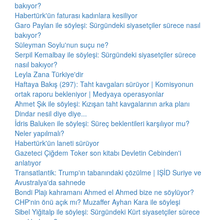
bakıyor?
Habertürk'ün faturası kadınlara kesiliyor
Garo Paylan ile söyleşi: Sürgündeki siyasetçiler sürece nasıl
bakıyor?
Süleyman Soylu'nun suçu ne?
Serpil Kemalbay ile söyleşi: Sürgündeki siyasetçiler sürece
nasıl bakıyor?
Leyla Zana Türkiye'dir
Haftaya Bakış (297): Taht kavgaları sürüyor | Komisyonun
ortak raporu bekleniyor | Medyaya operasyonlar
Ahmet Şık ile söyleşi: Kızışan taht kavgalarının arka planı
Dindar nesil diye diye...
İdris Baluken ile söyleşi: Süreç beklentileri karşılıyor mu?
Neler yapılmalı?
Habertürk'ün laneti sürüyor
Gazeteci Çiğdem Toker son kitabı Devletin Cebinden'i
anlatıyor
Transatlantik: Trump'ın tabanındaki çözülme | IŞİD Suriye ve
Avustralya'da sahnede
Bondi Plajı kahramanı Ahmed el Ahmed bize ne söylüyor?
CHP'nin önü açık mı? Muzaffer Ayhan Kara ile söyleşi
Sibel Yiğitalp ile söyleşi: Sürgündeki Kürt siyasetçiler sürece