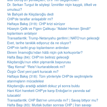
Dr. Serkan Turgut ile söyleşi: İzmirliler niçin kaygılı, öfkeli ve
umutsuz?
Ve Bahçeli de Kılıçdaroğlu dedi
CHP'de taraflar anlaşabilir mi?
Haftaya Bakış (319): CHP krizi sürüyor
Hüseyin Çelik ve Figen Çalıkuşu "Adalet Hemen Şimdi!"
toplantısını anlatıyor
Transatlantik: Trump-Netanyahu gerilimi | NATO'nun geleceği
Evet, tarihe tanıklık ediyoruz da ne oluyor?
CHP'nin tarihi grup toplantısının ardından
Ekrem İmamoğlu'ndan hâlâ niçin çok korkuyorlar?
Hafta Başı (84): CHP'nin belirsiz geleceği
Kılıçdaroğlu'nun etkin pişmanlık başvurusu
"Bay Kemal" "Reis"i kurtarabilecek mi?
Özgür Özel yeni parti kuracak mı?
Haftaya Bakış (318): Tüm yönleriyle CHP'de seçilmişlerle
atanmışların mücadelesi
Kılıçdaroğlu aradığı adaleti dokuz yıl sonra buldu
Hani Kürt hareketi CHP'ye karşı Erdoğan'ın yanında saf
tutacaktı!
Transatlantik: CHP Batı'nın umrunda mı? | Savaş bitiyor mu?
Hafta Başı (83): Mutlak butlan sonrası CHP | İran savaşı