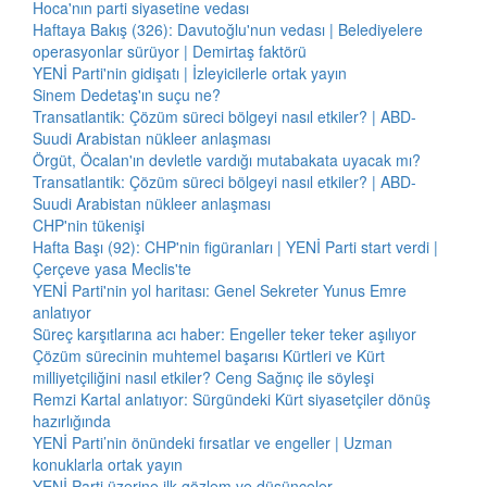
Hoca'nın parti siyasetine vedası
Haftaya Bakış (326): Davutoğlu'nun vedası | Belediyelere
operasyonlar sürüyor | Demirtaş faktörü
YENİ Parti'nin gidişatı | İzleyicilerle ortak yayın
Sinem Dedetaş'ın suçu ne?
Transatlantik: Çözüm süreci bölgeyi nasıl etkiler? | ABD-
Suudi Arabistan nükleer anlaşması
Örgüt, Öcalan'ın devletle vardığı mutabakata uyacak mı?
Transatlantik: Çözüm süreci bölgeyi nasıl etkiler? | ABD-
Suudi Arabistan nükleer anlaşması
CHP'nin tükenişi
Hafta Başı (92): CHP'nin figüranları | YENİ Parti start verdi |
Çerçeve yasa Meclis'te
YENİ Parti'nin yol haritası: Genel Sekreter Yunus Emre
anlatıyor
Süreç karşıtlarına acı haber: Engeller teker teker aşılıyor
Çözüm sürecinin muhtemel başarısı Kürtleri ve Kürt
milliyetçiliğini nasıl etkiler? Ceng Sağnıç ile söyleşi
Remzi Kartal anlatıyor: Sürgündeki Kürt siyasetçiler dönüş
hazırlığında
YENİ Parti’nin önündeki fırsatlar ve engeller | Uzman
konuklarla ortak yayın
YENİ Parti üzerine ilk gözlem ve düşünceler