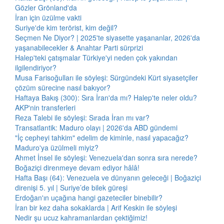
Gözler Grönland'da
İran için üzülme vakti
Suriye'de kim terörist, kim değil?
Seçmen Ne Diyor? | 2025'te siyasette yaşananlar, 2026'da
yaşanabilecekler & Anahtar Parti sürprizi
Halep'teki çatışmalar Türkiye'yi neden çok yakından
ilgilendiriyor?
Musa Farisoğulları ile söyleşi: Sürgündeki Kürt siyasetçiler
çözüm sürecine nasıl bakıyor?
Haftaya Bakış (300): Sıra İran'da mı? Halep'te neler oldu?
AKP'nin transferleri
Reza Talebi ile söyleşi: Sırada İran mı var?
Transatlantik: Maduro olayı | 2026'da ABD gündemi
"İç cepheyi tahkim" edelim de kiminle, nasıl yapacağız?
Maduro'ya üzülmeli miyiz?
Ahmet İnsel ile söyleşi: Venezuela'dan sonra sıra nerede?
Boğaziçi direnmeye devam ediyor hâlâ!
Hafta Başı (64): Venezuela ve dünyanın geleceği | Boğaziçi
direnişi 5. yıl | Suriye’de bilek güreşi
Erdoğan'ın uçağına hangi gazeteciler binebilir?
İran bir kez daha sokaklarda | Arif Keskin ile söyleşi
Nedir şu ucuz kahramanlardan çektiğimiz!