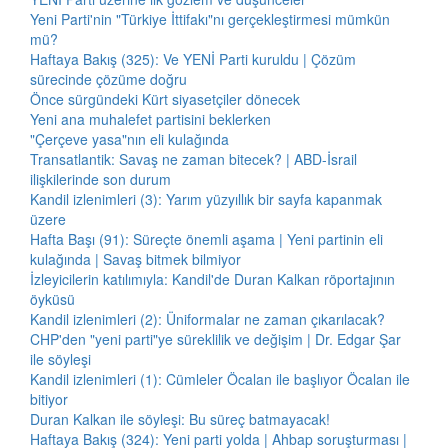
Yeni Parti'nin "Türkiye İttifakı"nı gerçekleştirmesi mümkün
mü?
Haftaya Bakış (325): Ve YENİ Parti kuruldu | Çözüm
sürecinde çözüme doğru
Önce sürgündeki Kürt siyasetçiler dönecek
Yeni ana muhalefet partisini beklerken
"Çerçeve yasa"nın eli kulağında
Transatlantik: Savaş ne zaman bitecek? | ABD-İsrail
ilişkilerinde son durum
Kandil izlenimleri (3): Yarım yüzyıllık bir sayfa kapanmak
üzere
Hafta Başı (91): Süreçte önemli aşama | Yeni partinin eli
kulağında | Savaş bitmek bilmiyor
İzleyicilerin katılımıyla: Kandil'de Duran Kalkan röportajının
öyküsü
Kandil izlenimleri (2): Üniformalar ne zaman çıkarılacak?
CHP'den "yeni parti"ye süreklilik ve değişim | Dr. Edgar Şar
ile söyleşi
Kandil izlenimleri (1): Cümleler Öcalan ile başlıyor Öcalan ile
bitiyor
Duran Kalkan ile söyleşi: Bu süreç batmayacak!
Haftaya Bakış (324): Yeni parti yolda | Ahbap soruşturması |