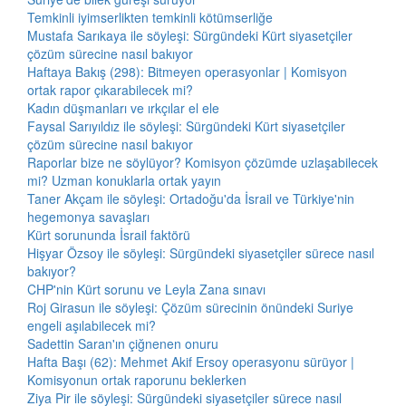
Temkinli iyimserlikten temkinli kötümserliğe
Mustafa Sarıkaya ile söyleşi: Sürgündeki Kürt siyasetçiler
çözüm sürecine nasıl bakıyor
Haftaya Bakış (298): Bitmeyen operasyonlar | Komisyon
ortak rapor çıkarabilecek mi?
Kadın düşmanları ve ırkçılar el ele
Faysal Sarıyıldız ile söyleşi: Sürgündeki Kürt siyasetçiler
çözüm sürecine nasıl bakıyor
Raporlar bize ne söylüyor? Komisyon çözümde uzlaşabilecek
mi? Uzman konuklarla ortak yayın
Taner Akçam ile söyleşi: Ortadoğu'da İsrail ve Türkiye'nin
hegemonya savaşları
Kürt sorununda İsrail faktörü
Hişyar Özsoy ile söyleşi: Sürgündeki siyasetçiler sürece nasıl
bakıyor?
CHP'nin Kürt sorunu ve Leyla Zana sınavı
Roj Girasun ile söyleşi: Çözüm sürecinin önündeki Suriye
engeli aşılabilecek mi?
Sadettin Saran'ın çiğnenen onuru
Hafta Başı (62): Mehmet Akif Ersoy operasyonu sürüyor |
Komisyonun ortak raporunu beklerken
Ziya Pir ile söyleşi: Sürgündeki siyasetçiler sürece nasıl