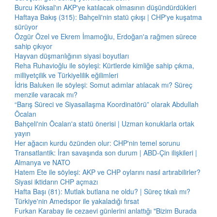
Burcu Köksal'ın AKP'ye katılacak olmasının düşündürdükleri
Haftaya Bakış (315): Bahçeli'nin statü çıkışı | CHP'ye kuşatma
sürüyor
Özgür Özel ve Ekrem İmamoğlu, Erdoğan'a rağmen sürece
sahip çıkıyor
Hayvan düşmanlığının siyasi boyutları
Reha Ruhavioğlu ile söyleşi: Kürtlerde kimliğe sahip çıkma,
milliyetçilik ve Türkiyelilik eğilimleri
İdris Baluken ile söyleşi: Somut adımlar atılacak mı? Süreç
menzile varacak mı?
“Barış Süreci ve Siyasallaşma Koordinatörü” olarak Abdullah
Öcalan
Bahçeli'nin Öcalan'a statü önerisi | Uzman konuklarla ortak
yayın
Her ağacın kurdu özünden olur: CHP'nin temel sorunu
Transatlantik: İran savaşında son durum | ABD-Çin ilişkileri |
Almanya ve NATO
Hatem Ete ile söyleşi: AKP ve CHP oylarını nasıl artırabilirler?
Siyasi iktidarın CHP açmazı
Hafta Başı (81): Mutlak butlana ne oldu? | Süreç tıkalı mı?
Türkiye'nin Amedspor ile yakaladığı fırsat
Furkan Karabay ile cezaevi günlerini anlattığı "Bizim Burada