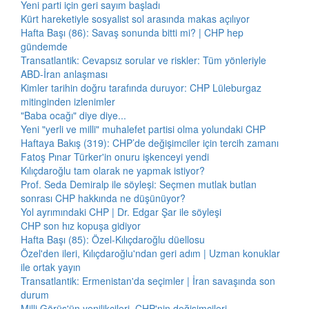
Yeni parti için geri sayım başladı
Kürt hareketiyle sosyalist sol arasında makas açılıyor
Hafta Başı (86): Savaş sonunda bitti mi? | CHP hep
gündemde
Transatlantik: Cevapsız sorular ve riskler: Tüm yönleriyle
ABD-İran anlaşması
Kimler tarihin doğru tarafında duruyor: CHP Lüleburgaz
mitinginden izlenimler
"Baba ocağı" diye diye...
Yeni "yerli ve milli" muhalefet partisi olma yolundaki CHP
Haftaya Bakış (319): CHP’de değişimciler için tercih zamanı
Fatoş Pınar Türker'in onuru işkenceyi yendi
Kılıçdaroğlu tam olarak ne yapmak istiyor?
Prof. Seda Demiralp ile söyleşi: Seçmen mutlak butlan
sonrası CHP hakkında ne düşünüyor?
Yol ayrımındaki CHP | Dr. Edgar Şar ile söyleşi
CHP son hız kopuşa gidiyor
Hafta Başı (85): Özel-Kılıçdaroğlu düellosu
Özel'den ileri, Kılıçdaroğlu'ndan geri adım | Uzman konuklar
ile ortak yayın
Transatlantik: Ermenistan'da seçimler | İran savaşında son
durum
Milli Görüş'ün yenilikçileri, CHP'nin değişimcileri