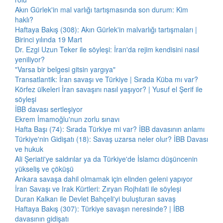
Akın Gürlek'in mal varlığı tartışmasında son durum: Kim
haklı?
Haftaya Bakış (308): Akın Gürlek'in malvarlığı tartışmaları |
Birinci yılında 19 Mart
Dr. Ezgi Uzun Teker ile söyleşi: İran'da rejim kendisini nasıl
yeniliyor?
"Varsa bir belgesi gitsin yargıya"
Transatlantik: İran savaşı ve Türkiye | Sırada Küba mı var?
Körfez ülkeleri İran savaşını nasıl yaşıyor? | Yusuf el Şerif ile
söyleşi
İBB davası sertleşiyor
Ekrem İmamoğlu'nun zorlu sınavı
Hafta Başı (74): Sırada Türkiye mi var? İBB davasının anlamı
Türkiye'nin Gidişatı (18): Savaş uzarsa neler olur? İBB Davası
ve hukuk
Ali Şeriati'ye saldırılar ya da Türkiye'de İslamcı düşüncenin
yükseliş ve çöküşü
Ankara savaşa dahil olmamak için elinden geleni yapıyor
İran Savaşı ve Irak Kürtleri: Zıryan Rojhılati ile söyleşi
Duran Kalkan ile Devlet Bahçeli'yi buluşturan savaş
Haftaya Bakış (307): Türkiye savaşın neresinde? | İBB
davasının gidişatı