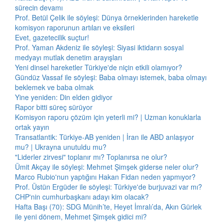
sürecin devamı
Prof. Betül Çelik ile söyleşi: Dünya örneklerinden hareketle
komisyon raporunun artıları ve eksileri
Evet, gazetecilik suçtur!
Prof. Yaman Akdeniz ile söyleşi: Siyasi iktidarın sosyal
medyayı mutlak denetim arayışları
Yeni dinsel hareketler Türkiye'de niçin etkili olamıyor?
Gündüz Vassaf ile söyleşi: Baba olmayı istemek, baba olmayı
beklemek ve baba olmak
Yine yeniden: Din elden gidiyor
Rapor bitti süreç sürüyor
Komisyon raporu çözüm için yeterli mi? | Uzman konuklarla
ortak yayın
Transatlantik: Türkiye-AB yeniden | İran ile ABD anlaşıyor
mu? | Ukrayna unutuldu mu?
"Liderler zirvesi" toplanır mı? Toplanırsa ne olur?
Ümit Akçay ile söyleşi: Mehmet Şimşek giderse neler olur?
Marco Rubio'nun yaptığını Hakan Fidan neden yapmıyor?
Prof. Üstün Ergüder ile söyleşi: Türkiye'de burjuvazi var mı?
CHP'nin cumhurbaşkanı adayı kim olacak?
Hafta Başı (70): SDG Münih’te, Heyet İmralı’da, Akın Gürlek
ile yeni dönem, Mehmet Şimşek gidici mi?