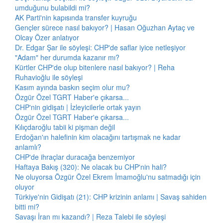
umduğunu bulabildi mi?
AK Parti'nin kapısında transfer kuyruğu
Gençler sürece nasıl bakıyor? | Hasan Oğuzhan Aytaç ve
Olcay Özer anlatıyor
Dr. Edgar Şar ile söyleşi: CHP'de saflar iyice netleşiyor
"Adam" her durumda kazanır mı?
Kürtler CHP'de olup bitenlere nasıl bakıyor? | Reha
Ruhavioğlu ile söyleşi
Kasım ayında baskın seçim olur mu?
Özgür Özel TGRT Haber'e çıkarsa...
CHP'nin gidişatı | İzleyicilerle ortak yayın
Özgür Özel TGRT Haber'e çıkarsa...
Kılıçdaroğlu tabii ki pişman değil
Erdoğan'ın halefinin kim olacağını tartışmak ne kadar
anlamlı?
CHP'de ihraçlar duracağa benzemiyor
Haftaya Bakış (320): Ne olacak bu CHP'nin hali?
Ne oluyorsa Özgür Özel Ekrem İmamoğlu'nu satmadığı için
oluyor
Türkiye'nin Gidişatı (21): CHP krizinin anlamı | Savaş sahiden
bitti mi?
Savaşı İran mı kazandı? | Reza Talebi ile söyleşi