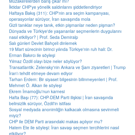
Müzakerelerden barış çıkar mı?
İktidar CHP'ye yönelik saldırılarını şiddetlendiriyor
Haftaya Bakış (311): CHP'nin ara seçim kampanyası,
operasyonlar sürüyor, İran savaşında mola
Gizli tanıklar neye tanık, etkin pişmanlar neden pişman?
Dünyada ve Türkiye'de yaşananlar seçmenlerin duygularını
nasıl etkiliyor? | Prof. Seda Demiralp
Salı günleri Devlet Bahçeli dinlemek
19 Mart sürecinin birinci yılında Türkiye'nin ruh hali: Dr.
Erman Bakırcı ile söyleşi
Yılmaz Özdil olayı bize neler söylüyor?
Transatlantik: Zelensky'nin Ankara ve Şam ziyaretleri | Trump
İran'ı tehdit etmeye devam ediyor
Tarhan Erdem: Bir siyaset bilgesinin bilinmeyenleri | Prof.
Mehmet Ö. Alkan ile söyleşi
Ekrem İmamoğlu'nun karnesi
Hafta Başı (77): CHP-DEM Parti ilişkisi | İran savaşında
belirsizlik sürüyor, Özdil'in istifası
Sosyal medyada anonimliğin kalkacak olmasına sevinmeli
miyiz?
CHP ile DEM Parti arasındaki makas açılıyor mu?
Hatem Ete ile söyleşi: İran savaşı seçmen tercihlerini nasıl
etkiliyor?