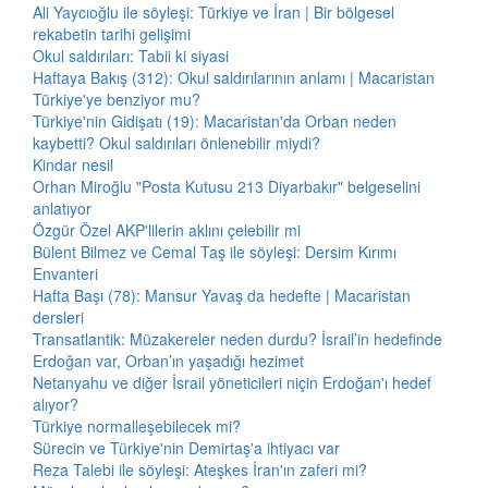
Ali Yaycıoğlu ile söyleşi: Türkiye ve İran | Bir bölgesel
rekabetin tarihi gelişimi
Okul saldırıları: Tabii ki siyasi
Haftaya Bakış (312): Okul saldırılarının anlamı | Macaristan
Türkiye'ye benziyor mu?
Türkiye'nin Gidişatı (19): Macaristan'da Orban neden
kaybetti? Okul saldırıları önlenebilir miydi?
Kindar nesil
Orhan Miroğlu "Posta Kutusu 213 Diyarbakır" belgeselini
anlatıyor
Özgür Özel AKP'lilerin aklını çelebilir mi
Bülent Bilmez ve Cemal Taş ile söyleşi: Dersim Kırımı
Envanteri
Hafta Başı (78): Mansur Yavaş da hedefte | Macaristan
dersleri
Transatlantik: Müzakereler neden durdu? İsrail’in hedefinde
Erdoğan var, Orban’ın yaşadığı hezimet
Netanyahu ve diğer İsrail yöneticileri niçin Erdoğan'ı hedef
alıyor?
Türkiye normalleşebilecek mi?
Sürecin ve Türkiye'nin Demirtaş'a ihtiyacı var
Reza Talebi ile söyleşi: Ateşkes İran'ın zaferi mi?