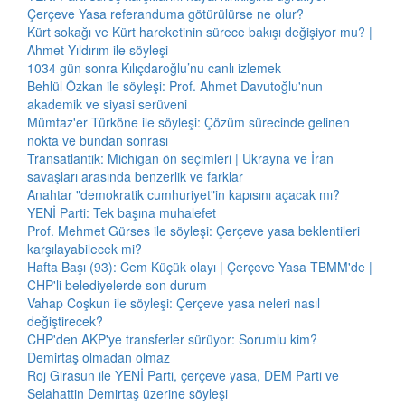
Çerçeve Yasa referanduma götürülürse ne olur?
Kürt sokağı ve Kürt hareketinin sürece bakışı değişiyor mu? |
Ahmet Yıldırım ile söyleşi
1034 gün sonra Kılıçdaroğlu’nu canlı izlemek
Behlül Özkan ile söyleşi: Prof. Ahmet Davutoğlu'nun
akademik ve siyasi serüveni
Mümtaz'er Türköne ile söyleşi: Çözüm sürecinde gelinen
nokta ve bundan sonrası
Transatlantik: Michigan ön seçimleri | Ukrayna ve İran
savaşları arasında benzerlik ve farklar
Anahtar "demokratik cumhuriyet"in kapısını açacak mı?
YENİ Parti: Tek başına muhalefet
Prof. Mehmet Gürses ile söyleşi: Çerçeve yasa beklentileri
karşılayabilecek mi?
Hafta Başı (93): Cem Küçük olayı | Çerçeve Yasa TBMM'de |
CHP'li belediyelerde son durum
Vahap Coşkun ile söyleşi: Çerçeve yasa neleri nasıl
değiştirecek?
CHP'den AKP'ye transferler sürüyor: Sorumlu kim?
Demirtaş olmadan olmaz
Roj Girasun ile YENİ Parti, çerçeve yasa, DEM Parti ve
Selahattin Demirtaş üzerine söyleşi