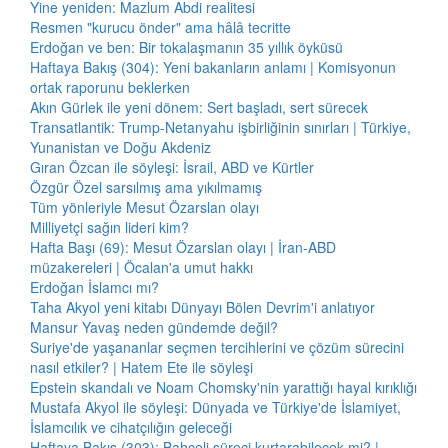
Yine yeniden: Mazlum Abdi realitesi
Resmen "kurucu önder" ama hâlâ tecritte
Erdoğan ve ben: Bir tokalaşmanın 35 yıllık öyküsü
Haftaya Bakış (304): Yeni bakanların anlamı | Komisyonun
ortak raporunu beklerken
Akın Gürlek ile yeni dönem: Sert başladı, sert sürecek
Transatlantik: Trump-Netanyahu işbirliğinin sınırları | Türkiye,
Yunanistan ve Doğu Akdeniz
Gıran Özcan ile söyleşi: İsrail, ABD ve Kürtler
Özgür Özel sarsılmış ama yıkılmamış
Tüm yönleriyle Mesut Özarslan olayı
Milliyetçi sağın lideri kim?
Hafta Başı (69): Mesut Özarslan olayı | İran-ABD
müzakereleri | Öcalan'a umut hakkı
Erdoğan İslamcı mı?
Taha Akyol yeni kitabı Dünyayı Bölen Devrim'i anlatıyor
Mansur Yavaş neden gündemde değil?
Suriye'de yaşananlar seçmen tercihlerini ve çözüm sürecini
nasıl etkiler? | Hatem Ete ile söyleşi
Epstein skandalı ve Noam Chomsky'nin yarattığı hayal kırıklığı
Mustafa Akyol ile söyleşi: Dünyada ve Türkiye'de İslamiyet,
İslamcılık ve cihatçılığın geleceği
Haftaya Bakış (303): Bahçeli süreci kurtarabilecek mi? |