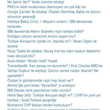
Ne İşimiz Var?" kitabı üzerine söyleşi
PKK'nın silah bırakmasını istemeyen ne çok kişi var
Cengiz Çandar ile söyleşi: Öcalan-Demirtaş ilişkisi ve çözüm
sürecinin geleceği
Haftaya Bakış (314): 1 Mayıs'ın anlamı | İBB davasında
tahliyeler
İBB davasında Adem Soytekin niçin tahliye edildi?
Erdoğan çözüm sürecinin önünü açıyor mu?
Türkiye Avrupa'nın içinde mi, dışında mı? | Sinan Ülgen ile
söyleşi
Reza Talebi ile söyleşi: Savaş İran'da rejim-toplum ilişkilerini
nasıl dönüştürdü?
Suya düşen "dindar nesil" hayali
Transatlantik: İran savaşı ne durumda? | Kral Charles ABD'de
Vahap Coşkun ile söyleşi: Çözüm süreci neden tıkandı? Ne
yapılabilir?
Öcalan'ın gündeminde niçin hep İsrail var?
Ahmet Şık yeni kitabı "Ayna/Heli" yi anlatıyor
İBB Davası canlı yayınlansa neler olurdu?
Hafta Başı (80): Türkiye Avrupalı değil mi? | CHP'nin yeni yol
haritası | İsrail-Türkiye gerginliği
Muhtemel CHP iktidarı kimleri korkutuyor?
Gülistan Doku cinayetinin zamanında aydınlatılmasını kimler