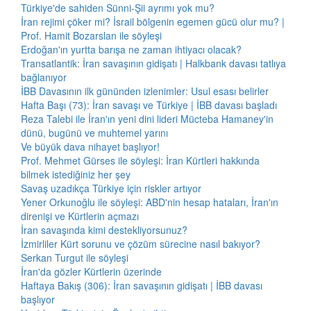
Türkiye'de sahiden Sünni-Şii ayrımı yok mu?
İran rejimi çöker mi? İsrail bölgenin egemen gücü olur mu? |
Prof. Hamit Bozarslan ile söyleşi
Erdoğan'ın yurtta barışa ne zaman ihtiyacı olacak?
Transatlantik: İran savaşının gidişatı | Halkbank davası tatlıya
bağlanıyor
İBB Davasının ilk gününden izlenimler: Usul esası belirler
Hafta Başı (73): İran savaşı ve Türkiye | İBB davası başladı
Reza Talebi ile İran'ın yeni dini lideri Mücteba Hamaney'in
dünü, bugünü ve muhtemel yarını
Ve büyük dava nihayet başlıyor!
Prof. Mehmet Gürses ile söyleşi: İran Kürtleri hakkında
bilmek istediğiniz her şey
Savaş uzadıkça Türkiye için riskler artıyor
Yener Orkunoğlu ile söyleşi: ABD'nin hesap hataları, İran'ın
direnişi ve Kürtlerin açmazı
İran savaşında kimi destekliyorsunuz?
İzmirliler Kürt sorunu ve çözüm sürecine nasıl bakıyor?
Serkan Turgut ile söyleşi
İran'da gözler Kürtlerin üzerinde
Haftaya Bakış (306): İran savaşının gidişatı | İBB davası
başlıyor