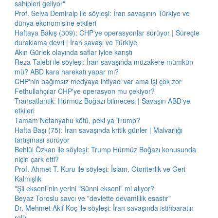
sahipleri geliyor"
Prof. Selva Demiralp ile söyleşi: İran savaşının Türkiye ve
dünya ekonomisine etkileri
Haftaya Bakış (309): CHP'ye operasyonlar sürüyor | Süreçte
duraklama devri | İran savaşı ve Türkiye
Akın Gürlek olayında saflar iyice karıştı
Reza Talebi ile söyleşi: İran savaşında müzakere mümkün
mü? ABD kara harekatı yapar mı?
CHP'nin bağımsız medyaya ihtiyacı var ama işi çok zor
Fethullahçılar CHP'ye operasyon mu çekiyor?
Transatlantik: Hürmüz Boğazı bilmecesi | Savaşın ABD'ye
etkileri
Tamam Netanyahu kötü, peki ya Trump?
Hafta Başı (75): İran savaşında kritik günler | Malvarlığı
tartışması sürüyor
Behlül Özkan ile söyleşi: Trump Hürmüz Boğazı konusunda
niçin çark etti?
Prof. Ahmet T. Kuru ile söyleşi: İslam, Otoriterlik ve Geri
Kalmışlık
"Şii ekseni"nin yerini "Sünni ekseni" mi alıyor?
Beyaz Toroslu savcı ve "devlette devamlılık esastır"
Dr. Mehmet Akif Koç ile söyleşi: İran savaşında istihbaratın
rolü