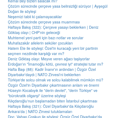
Kemal Bey bizleri salacak mı?
Çözüm sürecinde çerçeve yasa belirsizliği sürüyor | Ayşegül
Doğan ile söyleşi
Neşemizi tabii ki çalamayacaklar
Çözüm sürecinde çerçeve yasa muamması
Haftaya Bakış (322): Çerçeve yasayı beklerken | Deniz
Göktaş olayı | CHP'nin geleceği
Muhtemel yeni parti için bazı notlar ve sorular
Muhafazakâr ailelerin seküler çocukları
Hatem Ete ile söyleşi: Özel'in kuracağı yeni bir partinin
seçmen nezdinde karşılığı var mı?
Deniz Göktaş olayı: Meyve veren ağacı taşlıyorlar
Erdoğan'ın "İmamoğlu kötü, çevresi iyi" stratejisi tutar mı?
Hafta Başı (88): Kadir İnanır'ın ardından | Özgür Özel
Diyarbakır'daydı | NATO Zirvesi'ni beklerken
Türkiye'de solcu olmak ve solcu kalabilmek mümkün mü?
Özgür Özel'in Diyarbakır çıkartmasının anlam ve önemi
Hüseyin Kocabıyık ile "derin devlet", "derin Türkiye" ve
"bürokratik oligarşi" üzerine söyleşi
Kılıçdaroğlu'nun başlamadan biten İstanbul çıkartması
Haftaya Bakış (321): Özel Diyarbakır'da Kılıçdaroğlu
Ankara'da | NATO Zirvesi tutuklamaları
Doç. Vahap Coşkun ile söyleşi: Özgür Özel Diyarbakır'da