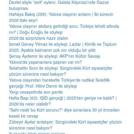
Devlet eliyle "sivil" eylem: Galata Köprüsü'nde Gazze
buluşması
Haftaya Bakış (299): Yalova olayının anlamı | İki sürecin
2026'daki seyri
Yalova olayının akıllara getirdiği soru: Türkiye tehdit altında
mı? | Doğu Eroğlu ile söyleşi
2026'da sürprizlere hazır olalım
İsmail Güney Yılmaz ile söyleşi: Lazlar | Kimlik ve Toplum
2025: Ayakta kalmanın çok zor olduğu bir yıldı
Şenay Aydemir ile söyleşi: AKP'nin Kültür Savaşı
Yalova'da yaşananlara şaşıran var mı?
Selahattin Soro ile söyleşi: Sürgündeki Kürt siyasetçiler
çözüm sürecine nasıl bakıyor?
Yalova olayından hareketle Türkiye'de radikal Selefilik
gerçeği: Prof. Hilmi Demir ile söyleşi
Yargı vesayetinde son perde
Hafta Başı (63): IŞİD gerçeği | 2025'ten geriye ne kaldı? |
2026'da neler olabilir?
"Sahi nedir bu Kürt sorunu?" diye soranlara 30 yıl önceden
esaslı bir cevap
Zübeyir Aydar anlatıyor: Sürgündeki Kürt siyasetçiler çözüm
sürecine nasıl bakıyor?
Suriye'de bilek güreşi sürüyor