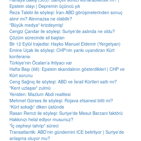
Epstein olayı | Depremin üçüncü yılı
Reza Talebi ile söyleşi: İran-ABD görüşmelerinden sonuç
alınır mı? Alınmazsa ne olabilir?
"Büyük medya" krizdeymiş!
Cengiz Çandar ile söyleşi: Suriye'de aslında ne oldu?
Çözüm sürecinde sil baştan
Bir 12 Eylül trajedisi: Hayko Manuel Eldemir (Yergetyan)
Emine Uçak ile söyleşi: CHP'nin yankı uyandıran Kürt
konferansı
Türkiye'nin Öcalan'a ihtiyacı var
Hafta Başı (68): Epstein skandalının gösterdikleri | CHP ve
Kürt sorunu
Ceng Sağnıç ile söyleşi: ABD ve İsrail Kürtleri sattı mı?
"Kent uzlaşısı" zulmü
Yeniden: Mazlum Abdi realitesi
Mehmet Gürses ile söyleşi: Rojava efsanesi bitti mi?
“Kürt sokağı” diken üstünde
Rasan Remzi ile söyleşi: Suriye'de Mesut Barzani faktörü
Hakkınızı helal ediyor musunuz?
"İç cepheyi tahrip" süreci
Transatlantik: ABD’nin gündemini ICE belirliyor | Suriye’de
anlaşma oluyor mu?