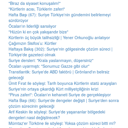
"Biraz da siyaset konuşalım!"
"Kürtlerin acısı, Türklerin zaferi"
Hafta Başı (67): Suriye Türkiye'nin gündemini belirlemeyi
sürdürüyor
Öcalan'ın liderliği sarsılıyor
"Hüzün ki en çok yakışandır bize"
Kürtlerin üç büyük talihsizliği | Yener Orkunoğlu anlatıyor
Çağımızın Sisifos’u: Kürtler
Haftaya Bakış (302): Suriye'nin gölgesinde çözüm süreci |
Türkiye'de gazeteci olmak
Suriye dersleri: "Krala yaslanmayın, düşersiniz"
Öcalan uyarmıştı: "Sonumuz Gazze gibi olur"
Transtlantik: Suriye'de ABD faktörü | Grönland'ın belirsiz
geleceği
Ümit Fırat ile söyleşi: Tarih boyunca Kürtlerin statü arayışları
Suriye'nin ortaya çıkardığı Kürt milliyetçiliğinin krizi
"Pirus zaferi": Öcalan'ın kehaneti Suriye de gerçekleşiyor
Hafta Başı (66): Suriye'de dengeler değişti | Suriye'den sonra
çözüm sürecinin geleceği
Arif Keskin ile söyleşi: Suriye'de yaşananlar bölgedeki
dengeleri nasıl değiştirecek?
Mümtaz'er Türköne ile söyleşi: Yoksa çözüm süreci bitti mi?