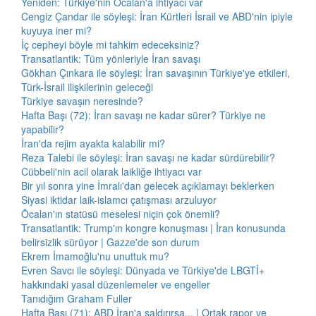
Yeniden: Türkiye'nin Öcalan'a ihtiyacı var
Cengiz Çandar ile söyleşi: İran Kürtleri İsrail ve ABD'nin ipiyle
kuyuya iner mi?
İç cepheyi böyle mi tahkim edeceksiniz?
Transatlantik: Tüm yönleriyle İran savaşı
Gökhan Çınkara ile söyleşi: İran savaşının Türkiye'ye etkileri,
Türk-İsrail ilişkilerinin geleceği
Türkiye savaşın neresinde?
Hafta Başı (72): İran savaşı ne kadar sürer? Türkiye ne
yapabilir?
İran'da rejim ayakta kalabilir mi?
Reza Talebi ile söyleşi: İran savaşı ne kadar sürdürebilir?
Cübbeli'nin acil olarak laikliğe ihtiyacı var
Bir yıl sonra yine İmralı'dan gelecek açıklamayı beklerken
Siyasi iktidar laik-islamcı çatışması arzuluyor
Öcalan'ın statüsü meselesi niçin çok önemli?
Transatlantik: Trump'ın kongre konuşması | İran konusunda
belirsizlik sürüyor | Gazze'de son durum
Ekrem İmamoğlu'nu unuttuk mu?
Evren Savcı ile söyleşi: Dünyada ve Türkiye'de LBGTİ+
hakkındaki yasal düzenlemeler ve engeller
Tanıdığım Graham Fuller
Hafta Başı (71): ABD İran'a saldırırsa... | Ortak rapor ve