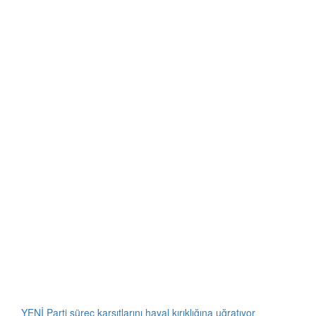
YENİ Parti süreç karşıtlarını hayal kırıklığına uğratıyor