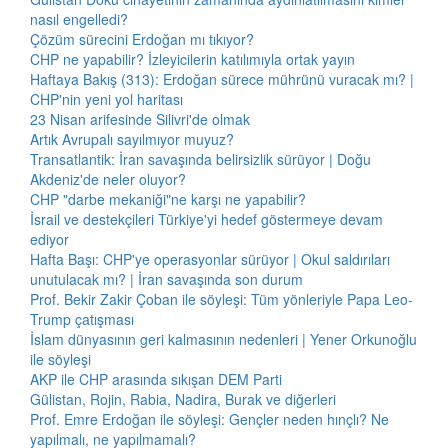
nasıl engelledi?
Çözüm sürecini Erdoğan mı tıkıyor?
CHP ne yapabilir? İzleyicilerin katılımıyla ortak yayın
Haftaya Bakış (313): Erdoğan sürece mührünü vuracak mı? |
CHP'nin yeni yol haritası
23 Nisan arifesinde Silivri'de olmak
Artık Avrupalı sayılmıyor muyuz?
Transatlantik: İran savaşında belirsizlik sürüyor | Doğu
Akdeniz'de neler oluyor?
CHP "darbe mekaniği"ne karşı ne yapabilir?
İsrail ve destekçileri Türkiye'yi hedef göstermeye devam
ediyor
Hafta Başı: CHP'ye operasyonlar sürüyor | Okul saldırıları
unutulacak mı? | İran savaşında son durum
Prof. Bekir Zakir Çoban ile söyleşi: Tüm yönleriyle Papa Leo-
Trump çatışması
İslam dünyasının geri kalmasının nedenleri | Yener Orkunoğlu
ile söyleşi
AKP ile CHP arasında sıkışan DEM Parti
Gülistan, Rojin, Rabia, Nadira, Burak ve diğerleri
Prof. Emre Erdoğan ile söyleşi: Gençler neden hınçlı? Ne
yapılmalı, ne yapılmamalı?