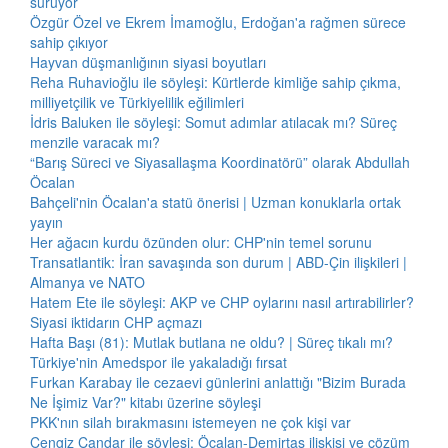
sürüyor
Özgür Özel ve Ekrem İmamoğlu, Erdoğan'a rağmen sürece
sahip çıkıyor
Hayvan düşmanlığının siyasi boyutları
Reha Ruhavioğlu ile söyleşi: Kürtlerde kimliğe sahip çıkma,
milliyetçilik ve Türkiyelilik eğilimleri
İdris Baluken ile söyleşi: Somut adımlar atılacak mı? Süreç
menzile varacak mı?
“Barış Süreci ve Siyasallaşma Koordinatörü” olarak Abdullah
Öcalan
Bahçeli'nin Öcalan'a statü önerisi | Uzman konuklarla ortak
yayın
Her ağacın kurdu özünden olur: CHP'nin temel sorunu
Transatlantik: İran savaşında son durum | ABD-Çin ilişkileri |
Almanya ve NATO
Hatem Ete ile söyleşi: AKP ve CHP oylarını nasıl artırabilirler?
Siyasi iktidarın CHP açmazı
Hafta Başı (81): Mutlak butlana ne oldu? | Süreç tıkalı mı?
Türkiye'nin Amedspor ile yakaladığı fırsat
Furkan Karabay ile cezaevi günlerini anlattığı "Bizim Burada
Ne İşimiz Var?" kitabı üzerine söyleşi
PKK'nın silah bırakmasını istemeyen ne çok kişi var
Cengiz Çandar ile söyleşi: Öcalan-Demirtaş ilişkisi ve çözüm