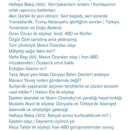
Haftaya Bakış (304): Yeni bakanların anlamı | Komisyonun
ortak raporunu beklerken
Akın Gürlek ile yeni dönem: Sert başladı, sert sürecek
Transatlantik: Trump-Netanyahu işbirliğinin sınırları | Türkiye,
Yunanistan ve Doğu Akdeniz
Gıran Özcan ile söyleşi: İsrail, ABD ve Kürtler
Özgür Özel sarsılmış ama yıkılmamış
Tüm yönleriyle Mesut Özarslan olayı
Milliyetçi sağın lideri kim?
Hafta Başı (69): Mesut Özarslan olayı | İran-ABD
müzakereleri | Öcalan'a umut hakkı
Erdoğan İslamcı mı?
Taha Akyol yeni kitabı Dünyayı Bölen Devrim'i anlatıyor
Mansur Yavaş neden gündemde değil?
Suriye'de yaşananlar seçmen tercihlerini ve çözüm sürecini
nasıl etkiler? | Hatem Ete ile söyleşi
Epstein skandalı ve Noam Chomsky'nin yarattığı hayal kırıklığı
Mustafa Akyol ile söyleşi: Dünyada ve Türkiye'de İslamiyet,
İslamcılık ve cihatçılığın geleceği
Haftaya Bakış (303): Bahçeli süreci kurtarabilecek mi? |
Epstein olayı | Depremin üçüncü yılı
Reza Talebi ile söyleşi: İran-ABD görüşmelerinden sonuç