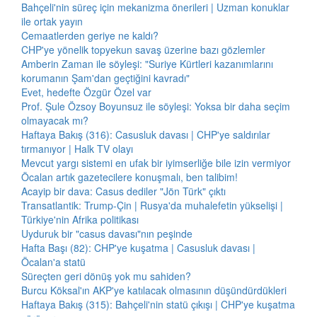
Bahçeli'nin süreç için mekanizma önerileri | Uzman konuklar
ile ortak yayın
Cemaatlerden geriye ne kaldı?
CHP'ye yönelik topyekun savaş üzerine bazı gözlemler
Amberin Zaman ile söyleşi: "Suriye Kürtleri kazanımlarını
korumanın Şam'dan geçtiğini kavradı"
Evet, hedefte Özgür Özel var
Prof. Şule Özsoy Boyunsuz ile söyleşi: Yoksa bir daha seçim
olmayacak mı?
Haftaya Bakış (316): Casusluk davası | CHP'ye saldırılar
tırmanıyor | Halk TV olayı
Mevcut yargı sistemi en ufak bir iyimserliğe bile izin vermiyor
Öcalan artık gazetecilere konuşmalı, ben talibim!
Acayip bir dava: Casus dediler "Jön Türk" çıktı
Transatlantik: Trump-Çin | Rusya'da muhalefetin yükselişi |
Türkiye'nin Afrika politikası
Uyduruk bir "casus davası"nın peşinde
Hafta Başı (82): CHP'ye kuşatma | Casusluk davası |
Öcalan'a statü
Süreçten geri dönüş yok mu sahiden?
Burcu Köksal'ın AKP'ye katılacak olmasının düşündürdükleri
Haftaya Bakış (315): Bahçeli'nin statü çıkışı | CHP'ye kuşatma