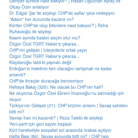
Gençler sürece nasıl bakıyor? | Hasan Oğuzhan Aytaç ve
Olcay Özer anlatıyor
Dr. Edgar Şar ile söyleşi: CHP'de saflar iyice netleşiyor
"Adam" her durumda kazanır mı?
Kürtler CHP'de olup bitenlere nasıl bakıyor? | Reha
Ruhavioğlu ile söyleşi
Kasım ayında baskın seçim olur mu?
Özgür Özel TGRT Haber'e çıkarsa...
CHP'nin gidişatı | İzleyicilerle ortak yayın
Özgür Özel TGRT Haber'e çıkarsa...
Kılıçdaroğlu tabii ki pişman değil
Erdoğan'ın halefinin kim olacağını tartışmak ne kadar
anlamlı?
CHP'de ihraçlar duracağa benzemiyor
Haftaya Bakış (320): Ne olacak bu CHP'nin hali?
Ne oluyorsa Özgür Özel Ekrem İmamoğlu'nu satmadığı için
oluyor
Türkiye'nin Gidişatı (21): CHP krizinin anlamı | Savaş sahiden
bitti mi?
Savaşı İran mı kazandı? | Reza Talebi ile söyleşi
Yeni parti için geri sayım başladı
Kürt hareketiyle sosyalist sol arasında makas açılıyor
Hafta Başı (86): Savaş sonunda bitti mi? | CHP hep