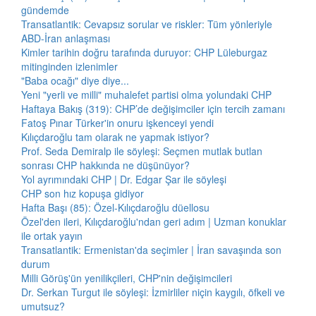
gündemde
Transatlantik: Cevapsız sorular ve riskler: Tüm yönleriyle
ABD-İran anlaşması
Kimler tarihin doğru tarafında duruyor: CHP Lüleburgaz
mitinginden izlenimler
"Baba ocağı" diye diye...
Yeni "yerli ve milli" muhalefet partisi olma yolundaki CHP
Haftaya Bakış (319): CHP’de değişimciler için tercih zamanı
Fatoş Pınar Türker'in onuru işkenceyi yendi
Kılıçdaroğlu tam olarak ne yapmak istiyor?
Prof. Seda Demiralp ile söyleşi: Seçmen mutlak butlan
sonrası CHP hakkında ne düşünüyor?
Yol ayrımındaki CHP | Dr. Edgar Şar ile söyleşi
CHP son hız kopuşa gidiyor
Hafta Başı (85): Özel-Kılıçdaroğlu düellosu
Özel'den ileri, Kılıçdaroğlu'ndan geri adım | Uzman konuklar
ile ortak yayın
Transatlantik: Ermenistan'da seçimler | İran savaşında son
durum
Milli Görüş'ün yenilikçileri, CHP'nin değişimcileri
Dr. Serkan Turgut ile söyleşi: İzmirliler niçin kaygılı, öfkeli ve
umutsuz?