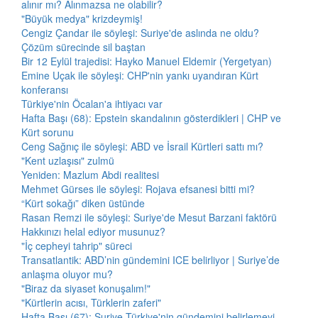
alınır mı? Alınmazsa ne olabilir?
"Büyük medya" krizdeymiş!
Cengiz Çandar ile söyleşi: Suriye'de aslında ne oldu?
Çözüm sürecinde sil baştan
Bir 12 Eylül trajedisi: Hayko Manuel Eldemir (Yergetyan)
Emine Uçak ile söyleşi: CHP'nin yankı uyandıran Kürt
konferansı
Türkiye'nin Öcalan'a ihtiyacı var
Hafta Başı (68): Epstein skandalının gösterdikleri | CHP ve
Kürt sorunu
Ceng Sağnıç ile söyleşi: ABD ve İsrail Kürtleri sattı mı?
"Kent uzlaşısı" zulmü
Yeniden: Mazlum Abdi realitesi
Mehmet Gürses ile söyleşi: Rojava efsanesi bitti mi?
“Kürt sokağı” diken üstünde
Rasan Remzi ile söyleşi: Suriye'de Mesut Barzani faktörü
Hakkınızı helal ediyor musunuz?
"İç cepheyi tahrip" süreci
Transatlantik: ABD’nin gündemini ICE belirliyor | Suriye’de
anlaşma oluyor mu?
"Biraz da siyaset konuşalım!"
"Kürtlerin acısı, Türklerin zaferi"
Hafta Başı (67): Suriye Türkiye'nin gündemini belirlemeyi