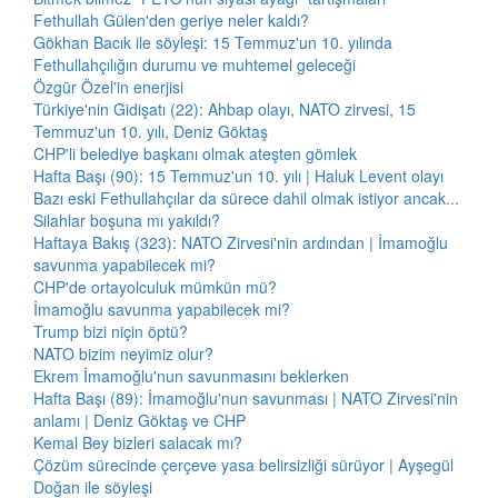
Fethullah Gülen'den geriye neler kaldı?
Gökhan Bacık ile söyleşi: 15 Temmuz'un 10. yılında
Fethullahçılığın durumu ve muhtemel geleceği
Özgür Özel'in enerjisi
Türkiye'nin Gidişatı (22): Ahbap olayı, NATO zirvesi, 15
Temmuz'un 10. yılı, Deniz Göktaş
CHP'li belediye başkanı olmak ateşten gömlek
Hafta Başı (90): 15 Temmuz'un 10. yılı | Haluk Levent olayı
Bazı eski Fethullahçılar da sürece dahil olmak istiyor ancak...
Silahlar boşuna mı yakıldı?
Haftaya Bakış (323): NATO Zirvesi'nin ardından | İmamoğlu
savunma yapabilecek mi?
CHP'de ortayolculuk mümkün mü?
İmamoğlu savunma yapabilecek mi?
Trump bizi niçin öptü?
NATO bizim neyimiz olur?
Ekrem İmamoğlu'nun savunmasını beklerken
Hafta Başı (89): İmamoğlu'nun savunması | NATO Zirvesi'nin
anlamı | Deniz Göktaş ve CHP
Kemal Bey bizleri salacak mı?
Çözüm sürecinde çerçeve yasa belirsizliği sürüyor | Ayşegül
Doğan ile söyleşi