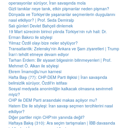
operasyonlar sürüyor, İran savaşında mola
Gizli tanıklar neye tanık, etkin pişmanlar neden pişman?
Dünyada ve Türkiye'de yaşananlar seçmenlerin duygularını
nasıl etkiliyor? | Prof. Seda Demiralp
Salı günleri Devlet Bahçeli dinlemek
19 Mart sürecinin birinci yılında Türkiye'nin ruh hali: Dr.
Erman Bakırcı ile söyleşi
Yılmaz Özdil olayı bize neler söylüyor?
Transatlantik: Zelensky'nin Ankara ve Şam ziyaretleri | Trump
İran'ı tehdit etmeye devam ediyor
Tarhan Erdem: Bir siyaset bilgesinin bilinmeyenleri | Prof.
Mehmet Ö. Alkan ile söyleşi
Ekrem İmamoğlu'nun karnesi
Hafta Başı (77): CHP-DEM Parti ilişkisi | İran savaşında
belirsizlik sürüyor, Özdil'in istifası
Sosyal medyada anonimliğin kalkacak olmasına sevinmeli
miyiz?
CHP ile DEM Parti arasındaki makas açılıyor mu?
Hatem Ete ile söyleşi: İran savaşı seçmen tercihlerini nasıl
etkiliyor?
Diğer partiler niçin CHP'nin yanında değil?
Haftaya Bakış (310): Ara seçim tartışmaları | İBB davasında