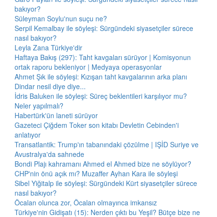
bakıyor?
Süleyman Soylu'nun suçu ne?
Serpil Kemalbay ile söyleşi: Sürgündeki siyasetçiler sürece
nasıl bakıyor?
Leyla Zana Türkiye'dir
Haftaya Bakış (297): Taht kavgaları sürüyor | Komisyonun
ortak raporu bekleniyor | Medyaya operasyonlar
Ahmet Şık ile söyleşi: Kızışan taht kavgalarının arka planı
Dindar nesil diye diye...
İdris Baluken ile söyleşi: Süreç beklentileri karşılıyor mu?
Neler yapılmalı?
Habertürk'ün laneti sürüyor
Gazeteci Çiğdem Toker son kitabı Devletin Cebinden'i
anlatıyor
Transatlantik: Trump'ın tabanındaki çözülme | IŞİD Suriye ve
Avustralya'da sahnede
Bondi Plajı kahramanı Ahmed el Ahmed bize ne söylüyor?
CHP'nin önü açık mı? Muzaffer Ayhan Kara ile söyleşi
Sibel Yiğitalp ile söyleşi: Sürgündeki Kürt siyasetçiler sürece
nasıl bakıyor?
Öcalan olunca zor, Öcalan olmayınca imkansız
Türkiye'nin Gidişatı (15): Nerden çıktı bu Yeşil? Bütçe bize ne