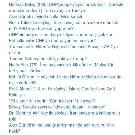
Haftaya Bakış (309): CHP'ye operasyonlar sürüyor | Süreçte
duraklama devri | İran savaşı ve Türkiye
Akın Gürlek olayında saflar iyice karıştı
Reza Talebi ile söyleşi: İran savaşında müzakere mümkün
mü? ABD kara harekatı yapar mı?
CHP'nin bağımsız medyaya ihtiyacı var ama işi çok zor
Fethullahçılar CHP'ye operasyon mu çekiyor?
Transatlantik: Hürmüz Boğazı bilmecesi | Savaşın ABD'ye
etkileri
Tamam Netanyahu kötü, peki ya Trump?
Hafta Başı (75): İran savaşında kritik günler | Malvarlığı
tartışması sürüyor
Behlül Özkan ile söyleşi: Trump Hürmüz Boğazı konusunda
niçin çark etti?
Prof. Ahmet T. Kuru ile söyleşi: İslam, Otoriterlik ve Geri
Kalmışlık
"Şii ekseni"nin yerini "Sünni ekseni" mi alıyor?
Beyaz Toroslu savcı ve "devlette devamlılık esastır"
Dr. Mehmet Akif Koç ile söyleşi: İran savaşında istihbaratın
rolü
Akın Gürlek'in mal varlığı tartışmasında son durum: Kim
haklı?