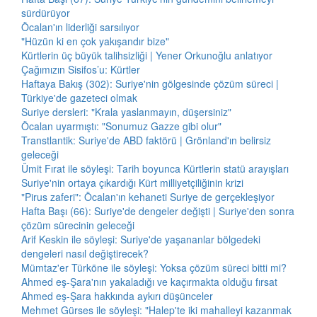
sürdürüyor
Öcalan'ın liderliği sarsılıyor
"Hüzün ki en çok yakışandır bize"
Kürtlerin üç büyük talihsizliği | Yener Orkunoğlu anlatıyor
Çağımızın Sisifos’u: Kürtler
Haftaya Bakış (302): Suriye'nin gölgesinde çözüm süreci |
Türkiye'de gazeteci olmak
Suriye dersleri: "Krala yaslanmayın, düşersiniz"
Öcalan uyarmıştı: "Sonumuz Gazze gibi olur"
Transtlantik: Suriye'de ABD faktörü | Grönland'ın belirsiz
geleceği
Ümit Fırat ile söyleşi: Tarih boyunca Kürtlerin statü arayışları
Suriye'nin ortaya çıkardığı Kürt milliyetçiliğinin krizi
"Pirus zaferi": Öcalan'ın kehaneti Suriye de gerçekleşiyor
Hafta Başı (66): Suriye'de dengeler değişti | Suriye'den sonra
çözüm sürecinin geleceği
Arif Keskin ile söyleşi: Suriye'de yaşananlar bölgedeki
dengeleri nasıl değiştirecek?
Mümtaz'er Türköne ile söyleşi: Yoksa çözüm süreci bitti mi?
Ahmed eş-Şara'nın yakaladığı ve kaçırmakta olduğu fırsat
Ahmed eş-Şara hakkında aykırı düşünceler
Mehmet Gürses ile söyleşi: "Halep'te iki mahalleyi kazanmak