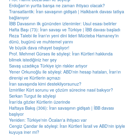
Erdoğan'ın yurtta barışa ne zaman ihtiyacı olacak?
Transatlantik: İran savaşının gidişatı | Halkbank davası tatlıya
bağlanıyor
İBB Davasının ilk gününden izlenimler: Usul esası belirler
Hafta Başı (73): İran savaşı ve Türkiye | İBB davası başladı
Reza Talebi ile İran'ın yeni dini lideri Mücteba Hamaney'in
dünü, bugünü ve muhtemel yarını
Ve büyük dava nihayet başlıyor!
Prof. Mehmet Gürses ile söyleşi: İran Kürtleri hakkında
bilmek istediğiniz her şey
Savaş uzadıkça Türkiye için riskler artıyor
Yener Orkunoğlu ile söyleşi: ABD'nin hesap hataları, İran'ın
direnişi ve Kürtlerin açmazı
İran savaşında kimi destekliyorsunuz?
İzmirliler Kürt sorunu ve çözüm sürecine nasıl bakıyor?
Serkan Turgut ile söyleşi
İran'da gözler Kürtlerin üzerinde
Haftaya Bakış (306): İran savaşının gidişatı | İBB davası
başlıyor
Yeniden: Türkiye'nin Öcalan'a ihtiyacı var
Cengiz Çandar ile söyleşi: İran Kürtleri İsrail ve ABD'nin ipiyle
kuyuya iner mi?