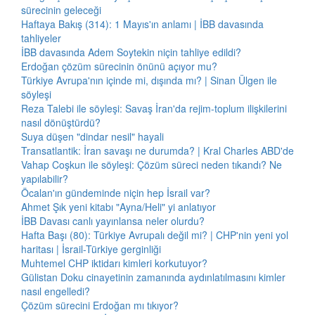
sürecinin geleceği
Haftaya Bakış (314): 1 Mayıs'ın anlamı | İBB davasında
tahliyeler
İBB davasında Adem Soytekin niçin tahliye edildi?
Erdoğan çözüm sürecinin önünü açıyor mu?
Türkiye Avrupa'nın içinde mi, dışında mı? | Sinan Ülgen ile
söyleşi
Reza Talebi ile söyleşi: Savaş İran'da rejim-toplum ilişkilerini
nasıl dönüştürdü?
Suya düşen "dindar nesil" hayali
Transatlantik: İran savaşı ne durumda? | Kral Charles ABD'de
Vahap Coşkun ile söyleşi: Çözüm süreci neden tıkandı? Ne
yapılabilir?
Öcalan'ın gündeminde niçin hep İsrail var?
Ahmet Şık yeni kitabı "Ayna/Heli" yi anlatıyor
İBB Davası canlı yayınlansa neler olurdu?
Hafta Başı (80): Türkiye Avrupalı değil mi? | CHP'nin yeni yol
haritası | İsrail-Türkiye gerginliği
Muhtemel CHP iktidarı kimleri korkutuyor?
Gülistan Doku cinayetinin zamanında aydınlatılmasını kimler
nasıl engelledi?
Çözüm sürecini Erdoğan mı tıkıyor?