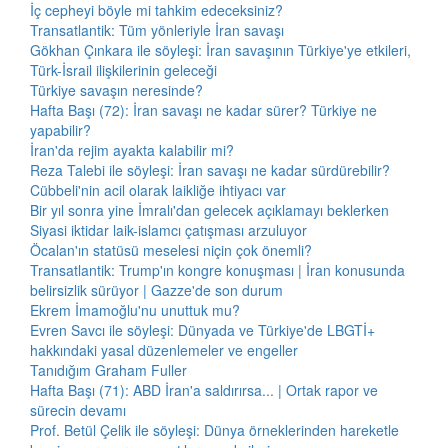
İç cepheyi böyle mi tahkim edeceksiniz?
Transatlantik: Tüm yönleriyle İran savaşı
Gökhan Çınkara ile söyleşi: İran savaşının Türkiye'ye etkileri,
Türk-İsrail ilişkilerinin geleceği
Türkiye savaşın neresinde?
Hafta Başı (72): İran savaşı ne kadar sürer? Türkiye ne
yapabilir?
İran'da rejim ayakta kalabilir mi?
Reza Talebi ile söyleşi: İran savaşı ne kadar sürdürebilir?
Cübbeli'nin acil olarak laikliğe ihtiyacı var
Bir yıl sonra yine İmralı'dan gelecek açıklamayı beklerken
Siyasi iktidar laik-islamcı çatışması arzuluyor
Öcalan'ın statüsü meselesi niçin çok önemli?
Transatlantik: Trump'ın kongre konuşması | İran konusunda
belirsizlik sürüyor | Gazze'de son durum
Ekrem İmamoğlu'nu unuttuk mu?
Evren Savcı ile söyleşi: Dünyada ve Türkiye'de LBGTİ+
hakkındaki yasal düzenlemeler ve engeller
Tanıdığım Graham Fuller
Hafta Başı (71): ABD İran'a saldırırsa... | Ortak rapor ve
sürecin devamı
Prof. Betül Çelik ile söyleşi: Dünya örneklerinden hareketle