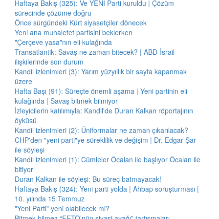
Haftaya Bakış (325): Ve YENİ Parti kuruldu | Çözüm
sürecinde çözüme doğru
Önce sürgündeki Kürt siyasetçiler dönecek
Yeni ana muhalefet partisini beklerken
"Çerçeve yasa"nın eli kulağında
Transatlantik: Savaş ne zaman bitecek? | ABD-İsrail
ilişkilerinde son durum
Kandil izlenimleri (3): Yarım yüzyıllık bir sayfa kapanmak
üzere
Hafta Başı (91): Süreçte önemli aşama | Yeni partinin eli
kulağında | Savaş bitmek bilmiyor
İzleyicilerin katılımıyla: Kandil'de Duran Kalkan röportajının
öyküsü
Kandil izlenimleri (2): Üniformalar ne zaman çıkarılacak?
CHP'den "yeni parti"ye süreklilik ve değişim | Dr. Edgar Şar
ile söyleşi
Kandil izlenimleri (1): Cümleler Öcalan ile başlıyor Öcalan ile
bitiyor
Duran Kalkan ile söyleşi: Bu süreç batmayacak!
Haftaya Bakış (324): Yeni parti yolda | Ahbap soruşturması |
10. yılında 15 Temmuz
"Yeni Parti" yeni olabilecek mi?
Bitmek bilmez “FETÖ’nün siyasi ayağı” tartışmaları