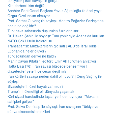
tahliyeler | İran savaşının gidişatı
Kim darbeci, kim değil?
Anahtar Parti Genel Başkanı Yavuz Ağıralioğlu ile özel yayın
Özgür Özel teslim olmuyor
Prof. Serhat Güvenç ile söyleşi: Montrö Boğazlar Sözleşmesi
nedir, ne değildir?
Türk hava sahasında düşürülen füzelerin sırrı
Dr. Hakan Şahin ile söyleşi: Tüm yönleriyle Adana'da kurulan
NATO Çok Ulsulu Kolordusu
Transatlantik: Müzakerelerin gidişatı | ABD'de İsrail lobisi |
Lübnan'da neler oluyor?
Türk solundan geriye ne kaldı?
Mahir Çayan Kitabı'nı editörü Emir Ali Türkmen anlatıyor
Hafta Başı (76): İran savaşı biteceğe benzemiyor |
Gazeteciler yeterince cesur değil mi?
İran kürtleri savaşa neden dahil olmuyor? | Ceng Sağnıç ile
söyleşi
Siyasetçilerin özel hayatı var mıdır?
Trump'ın hükmettiği bir dünyada yaşamak
Kürt siyasi hareketinde taşlar yerinden oynuyor: "Mekanın
sahipleri geliyor"
Prof. Selva Demiralp ile söyleşi: İran savaşının Türkiye ve
dünya ekonomisine etkileri