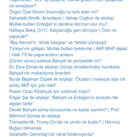
ne amaçlıyor?
Özgür Özel Ekrem İmamoğlu'nu terk eder mi?
Sahadaki Kimlik: Amedspor | Vahap Coşkun ile söyleşi
Mutlak butlan Erdoğan'ın derdine derman olur mu?
Haftaya Bakış (317): Kılıçdaroğlu geri dönüyor | Özel ne
yapacak?
"Bay Kemal"in "ahlak kavgası" ve "iktidar yürüyüşü"
Türkiye'nin gidişatı: Mutlak butlan beklentisi | AKP-MHP ilişkisi
| Halk TV'de yaşananların anlamı
Çözüm süreci sadece Bahçeli ile yürüyebilir mi?
Dr. Esra Elmas ile söyleşi: Dünya örneklerinden hareketle
Bahçeli'nin mekanizma önerileri
Burak Bilgehan Özpek ile söyleşi: "Öcalan’ı merkeze alan bir
süreç AKP için çok riskli"
Rasim Ozan Kütahyalı için üzülmeli miyiz?
Edgar Şar ile söyleşi: "Bahçeli ve Erdoğan'ın süreçte risk
algıları farklı"
Devlet Bahçeli süreç konusunda ne kadar samimi? | Prof.
Mehmet Gürses ile söyleşi
Transatlantik: Trump Çin'de ne umdu ne buldu? | Hürmüz
Boğazı bilmecesi
Selahattin Demirtaş'ı bir rahat bırakmıyorlar!