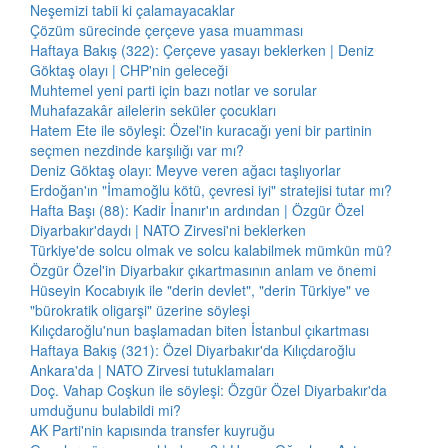
Neşemizi tabii ki çalamayacaklar
Çözüm sürecinde çerçeve yasa muamması
Haftaya Bakış (322): Çerçeve yasayı beklerken | Deniz
Göktaş olayı | CHP'nin geleceği
Muhtemel yeni parti için bazı notlar ve sorular
Muhafazakâr ailelerin seküler çocukları
Hatem Ete ile söyleşi: Özel'in kuracağı yeni bir partinin
seçmen nezdinde karşılığı var mı?
Deniz Göktaş olayı: Meyve veren ağacı taşlıyorlar
Erdoğan'ın "İmamoğlu kötü, çevresi iyi" stratejisi tutar mı?
Hafta Başı (88): Kadir İnanır'ın ardından | Özgür Özel
Diyarbakır'daydı | NATO Zirvesi'ni beklerken
Türkiye'de solcu olmak ve solcu kalabilmek mümkün mü?
Özgür Özel'in Diyarbakır çıkartmasının anlam ve önemi
Hüseyin Kocabıyık ile "derin devlet", "derin Türkiye" ve
"bürokratik oligarşi" üzerine söyleşi
Kılıçdaroğlu'nun başlamadan biten İstanbul çıkartması
Haftaya Bakış (321): Özel Diyarbakır'da Kılıçdaroğlu
Ankara'da | NATO Zirvesi tutuklamaları
Doç. Vahap Coşkun ile söyleşi: Özgür Özel Diyarbakır'da
umduğunu bulabildi mi?
AK Parti'nin kapısında transfer kuyruğu