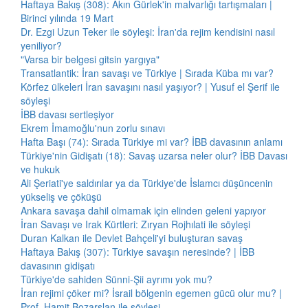
Haftaya Bakış (308): Akın Gürlek'in malvarlığı tartışmaları |
Birinci yılında 19 Mart
Dr. Ezgi Uzun Teker ile söyleşi: İran'da rejim kendisini nasıl
yeniliyor?
"Varsa bir belgesi gitsin yargıya"
Transatlantik: İran savaşı ve Türkiye | Sırada Küba mı var?
Körfez ülkeleri İran savaşını nasıl yaşıyor? | Yusuf el Şerif ile
söyleşi
İBB davası sertleşiyor
Ekrem İmamoğlu'nun zorlu sınavı
Hafta Başı (74): Sırada Türkiye mi var? İBB davasının anlamı
Türkiye'nin Gidişatı (18): Savaş uzarsa neler olur? İBB Davası
ve hukuk
Ali Şeriati'ye saldırılar ya da Türkiye'de İslamcı düşüncenin
yükseliş ve çöküşü
Ankara savaşa dahil olmamak için elinden geleni yapıyor
İran Savaşı ve Irak Kürtleri: Zıryan Rojhılati ile söyleşi
Duran Kalkan ile Devlet Bahçeli'yi buluşturan savaş
Haftaya Bakış (307): Türkiye savaşın neresinde? | İBB
davasının gidişatı
Türkiye'de sahiden Sünni-Şii ayrımı yok mu?
İran rejimi çöker mi? İsrail bölgenin egemen gücü olur mu? |
Prof. Hamit Bozarslan ile söyleşi