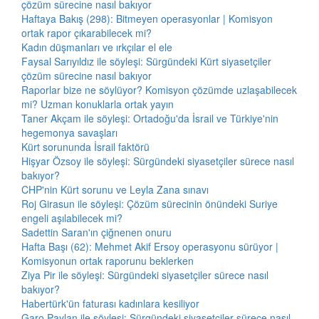
çözüm sürecine nasıl bakıyor
Haftaya Bakış (298): Bitmeyen operasyonlar | Komisyon
ortak rapor çıkarabilecek mi?
Kadın düşmanları ve ırkçılar el ele
Faysal Sarıyıldız ile söyleşi: Sürgündeki Kürt siyasetçiler
çözüm sürecine nasıl bakıyor
Raporlar bize ne söylüyor? Komisyon çözümde uzlaşabilecek
mi? Uzman konuklarla ortak yayın
Taner Akçam ile söyleşi: Ortadoğu'da İsrail ve Türkiye'nin
hegemonya savaşları
Kürt sorununda İsrail faktörü
Hişyar Özsoy ile söyleşi: Sürgündeki siyasetçiler sürece nasıl
bakıyor?
CHP'nin Kürt sorunu ve Leyla Zana sınavı
Roj Girasun ile söyleşi: Çözüm sürecinin önündeki Suriye
engeli aşılabilecek mi?
Sadettin Saran'ın çiğnenen onuru
Hafta Başı (62): Mehmet Akif Ersoy operasyonu sürüyor |
Komisyonun ortak raporunu beklerken
Ziya Pir ile söyleşi: Sürgündeki siyasetçiler sürece nasıl
bakıyor?
Habertürk'ün faturası kadınlara kesiliyor
Garo Paylan ile söyleşi: Sürgündeki siyasetçiler sürece nasıl