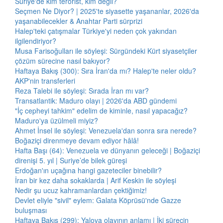
Suriye'de kim terörist, kim değil?
Seçmen Ne Diyor? | 2025'te siyasette yaşananlar, 2026'da
yaşanabilecekler & Anahtar Parti sürprizi
Halep'teki çatışmalar Türkiye'yi neden çok yakından
ilgilendiriyor?
Musa Farisoğulları ile söyleşi: Sürgündeki Kürt siyasetçiler
çözüm sürecine nasıl bakıyor?
Haftaya Bakış (300): Sıra İran'da mı? Halep'te neler oldu?
AKP'nin transferleri
Reza Talebi ile söyleşi: Sırada İran mı var?
Transatlantik: Maduro olayı | 2026'da ABD gündemi
"İç cepheyi tahkim" edelim de kiminle, nasıl yapacağız?
Maduro'ya üzülmeli miyiz?
Ahmet İnsel ile söyleşi: Venezuela'dan sonra sıra nerede?
Boğaziçi direnmeye devam ediyor hâlâ!
Hafta Başı (64): Venezuela ve dünyanın geleceği | Boğaziçi
direnişi 5. yıl | Suriye’de bilek güreşi
Erdoğan'ın uçağına hangi gazeteciler binebilir?
İran bir kez daha sokaklarda | Arif Keskin ile söyleşi
Nedir şu ucuz kahramanlardan çektiğimiz!
Devlet eliyle "sivil" eylem: Galata Köprüsü'nde Gazze
buluşması
Haftaya Bakış (299): Yalova olayının anlamı | İki sürecin