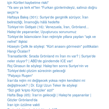
için Kürtleri kaybetme riski"
"Ya sev ya terk et"ten "Furkan günlerindeyiz, safınızı doğru
seçin"e
Haftaya Bakış (301): Suriye'de gerginlik sürüyor, İran
belirsizliği, İmamoğlu hâlâ hedefte
Türkiye'nin Gidişatı (16): Venezuela, İran, Grönland...
Halep'de yaşananlar, Uyuşturucu sorunumuz
Türkiye'de İslamcıların İran rejimiyle yıllara yayılan "aşk ve
nefret" ilişkisi
Hüseyin Çelik ile söyleşi: "Kürt anasını görmesin" politikaları
Hangi Öcalan?
Transatlantik: Sırada Grönland mı İran mı var? | Suriye'de
neler oluyor? | ABD'de gündemde ICE var!
Roj Girasun ile söyleşi: Halep'ten sonra Suriye'nin ve
Türkiye'deki çözüm sürecinin geleceği
"Palyaço Ruşen"
İran'da rejim mi değişecek yoksa rejim kendisini mi
değiştirecek? | Dr. Ezgi Uzun Teker ile söyleşi
"Sizi gidi 'kripto Kürtçüler' sizi!"
Hafta Başı (65): İran'ın geleceği | Halep'te yaşananlar |
Gözler Grönland'da
İran için üzülme vakti