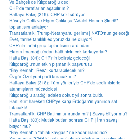
Ve Bahçeli de Kılıçdaroğlu dedi
CHP'de taraflar anlaşabilir mi?
Haftaya Bakış (319): CHP krizi sürüyor
Hüseyin Çelik ve Figen Çalıkuşu "Adalet Hemen Şimdi!"
toplantısını anlatıyor
Transatlantik: Trump-Netanyahu gerilimi | NATO'nun geleceği
Evet, tarihe tanıklık ediyoruz da ne oluyor?
CHP'nin tarihi grup toplantısının ardından
Ekrem İmamoğlu'ndan hâlâ niçin çok korkuyorlar?
Hafta Başı (84): CHP'nin belirsiz geleceği
Kılıçdaroğlu'nun etkin pişmanlık başvurusu
"Bay Kemal" "Reis"i kurtarabilecek mi?
Özgür Özel yeni parti kuracak mı?
Haftaya Bakış (318): Tüm yönleriyle CHP'de seçilmişlerle
atanmışların mücadelesi
Kılıçdaroğlu aradığı adaleti dokuz yıl sonra buldu
Hani Kürt hareketi CHP'ye karşı Erdoğan'ın yanında saf
tutacaktı!
Transatlantik: CHP Batı'nın umrunda mı? | Savaş bitiyor mu?
Hafta Başı (83): Mutlak butlan sonrası CHP | İran savaşı
bitiyor mu?
"Bay Kemal"in "ahlak kavgası" ne kadar inandırıcı?
Yaşananları "CHP içi çatışma" olarak göstermeye çalışanlar