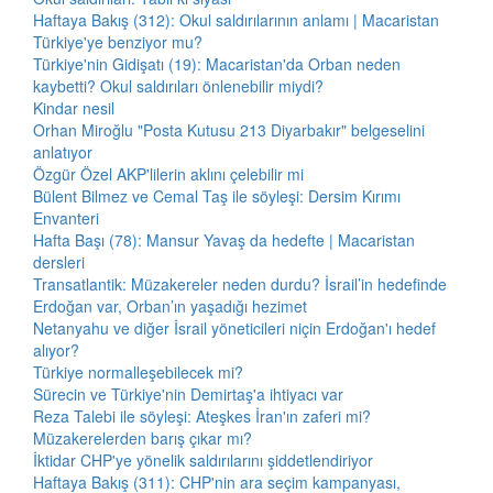
Haftaya Bakış (312): Okul saldırılarının anlamı | Macaristan
Türkiye'ye benziyor mu?
Türkiye'nin Gidişatı (19): Macaristan'da Orban neden
kaybetti? Okul saldırıları önlenebilir miydi?
Kindar nesil
Orhan Miroğlu "Posta Kutusu 213 Diyarbakır" belgeselini
anlatıyor
Özgür Özel AKP'lilerin aklını çelebilir mi
Bülent Bilmez ve Cemal Taş ile söyleşi: Dersim Kırımı
Envanteri
Hafta Başı (78): Mansur Yavaş da hedefte | Macaristan
dersleri
Transatlantik: Müzakereler neden durdu? İsrail’in hedefinde
Erdoğan var, Orban’ın yaşadığı hezimet
Netanyahu ve diğer İsrail yöneticileri niçin Erdoğan'ı hedef
alıyor?
Türkiye normalleşebilecek mi?
Sürecin ve Türkiye'nin Demirtaş'a ihtiyacı var
Reza Talebi ile söyleşi: Ateşkes İran'ın zaferi mi?
Müzakerelerden barış çıkar mı?
İktidar CHP'ye yönelik saldırılarını şiddetlendiriyor
Haftaya Bakış (311): CHP'nin ara seçim kampanyası,