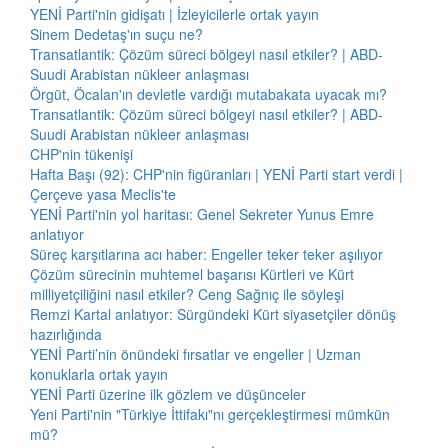
YENİ Parti'nin gidişatı | İzleyicilerle ortak yayın
Sinem Dedetaş'ın suçu ne?
Transatlantik: Çözüm süreci bölgeyi nasıl etkiler? | ABD-
Suudi Arabistan nükleer anlaşması
Örgüt, Öcalan'ın devletle vardığı mutabakata uyacak mı?
Transatlantik: Çözüm süreci bölgeyi nasıl etkiler? | ABD-
Suudi Arabistan nükleer anlaşması
CHP'nin tükenişi
Hafta Başı (92): CHP'nin figüranları | YENİ Parti start verdi |
Çerçeve yasa Meclis'te
YENİ Parti'nin yol haritası: Genel Sekreter Yunus Emre
anlatıyor
Süreç karşıtlarına acı haber: Engeller teker teker aşılıyor
Çözüm sürecinin muhtemel başarısı Kürtleri ve Kürt
milliyetçiliğini nasıl etkiler? Ceng Sağnıç ile söyleşi
Remzi Kartal anlatıyor: Sürgündeki Kürt siyasetçiler dönüş
hazırlığında
YENİ Parti’nin önündeki fırsatlar ve engeller | Uzman
konuklarla ortak yayın
YENİ Parti üzerine ilk gözlem ve düşünceler
Yeni Parti'nin "Türkiye İttifakı"nı gerçekleştirmesi mümkün
mü?