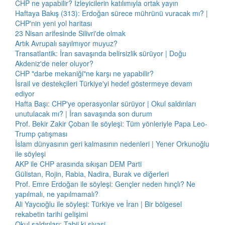
CHP ne yapabilir? İzleyicilerin katılımıyla ortak yayın
Haftaya Bakış (313): Erdoğan sürece mührünü vuracak mı? |
CHP'nin yeni yol haritası
23 Nisan arifesinde Silivri'de olmak
Artık Avrupalı sayılmıyor muyuz?
Transatlantik: İran savaşında belirsizlik sürüyor | Doğu
Akdeniz'de neler oluyor?
CHP "darbe mekaniği"ne karşı ne yapabilir?
İsrail ve destekçileri Türkiye'yi hedef göstermeye devam
ediyor
Hafta Başı: CHP'ye operasyonlar sürüyor | Okul saldırıları
unutulacak mı? | İran savaşında son durum
Prof. Bekir Zakir Çoban ile söyleşi: Tüm yönleriyle Papa Leo-
Trump çatışması
İslam dünyasının geri kalmasının nedenleri | Yener Orkunoğlu
ile söyleşi
AKP ile CHP arasında sıkışan DEM Parti
Gülistan, Rojin, Rabia, Nadira, Burak ve diğerleri
Prof. Emre Erdoğan ile söyleşi: Gençler neden hınçlı? Ne
yapılmalı, ne yapılmamalı?
Ali Yaycıoğlu ile söyleşi: Türkiye ve İran | Bir bölgesel
rekabetin tarihi gelişimi
Okul saldırıları: Tabii ki siyasi