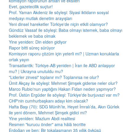
komisyon raporunun artıları ve eksileri
Evet, gazetecilik suçtur!
Prof. Yaman Akdeniz ile söyleşi: Siyasi iktidarın sosyal
medyayı mutlak denetim arayışları
Yeni dinsel hareketler Türkiye'de niçin etkili olamıyor?
Gündüz Vassaf ile söyleşi: Baba olmayı istemek, baba olmayı
beklemek ve baba olmak
Yine yeniden: Din elden gidiyor
Rapor bitti süreç sürüyor
Komisyon raporu çözüm için yeterli mi? | Uzman konuklarla
ortak yayın
Transatlantik: Türkiye-AB yeniden | İran ile ABD anlaşıyor
mu? | Ukrayna unutuldu mu?
"Liderler zirvesi" toplanır mı? Toplanırsa ne olur?
Ümit Akçay ile söyleşi: Mehmet Şimşek giderse neler olur?
Marco Rubio'nun yaptığını Hakan Fidan neden yapmıyor?
Prof. Üstün Ergüder ile söyleşi: Türkiye'de burjuvazi var mı?
CHP'nin cumhurbaşkanı adayı kim olacak?
Hafta Başı (70): SDG Münih’te, Heyet İmralı’da, Akın Gürlek
ile yeni dönem, Mehmet Şimşek gidici mi?
Yine yeniden: Mazlum Abdi realitesi
Resmen "kurucu önder" ama hâlâ tecritte
Erdoğan ve ben: Bir tokalaşmanın 35 yıllık öyküsü