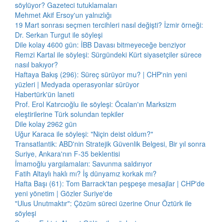
söylüyor? Gazeteci tutuklamaları
Mehmet Akif Ersoy'un yalnızlığı
19 Mart sonrası seçmen tercihleri nasıl değişti? İzmir örneği:
Dr. Serkan Turgut ile söyleşi
Dile kolay 4600 gün: İBB Davası bitmeyeceğe benziyor
Remzi Kartal ile söyleşi: Sürgündeki Kürt siyasetçiler sürece
nasıl bakıyor?
Haftaya Bakış (296): Süreç sürüyor mu? | CHP'nin yeni
yüzleri | Medyada operasyonlar sürüyor
Habertürk'ün laneti
Prof. Erol Katırcıoğlu ile söyleşi: Öcalan'ın Marksizm
eleştirilerine Türk solundan tepkiler
Dile kolay 2962 gün
Uğur Karaca ile söyleşi: "Niçin deist oldum?"
Transatlantik: ABD'nin Stratejik Güvenlik Belgesi, Bir yıl sonra
Suriye, Ankara'nın F-35 beklentisi
İmamoğlu yargılamaları: Savunma saldırıyor
Fatih Altaylı haklı mı? İş dünyamız korkak mı?
Hafta Başı (61): Tom Barrack'tan peşpeşe mesajlar | CHP'de
yeni yönetim | Gözler Suriye'de
"Ulus Unutmaktır": Çözüm süreci üzerine Onur Öztürk ile
söyleşi