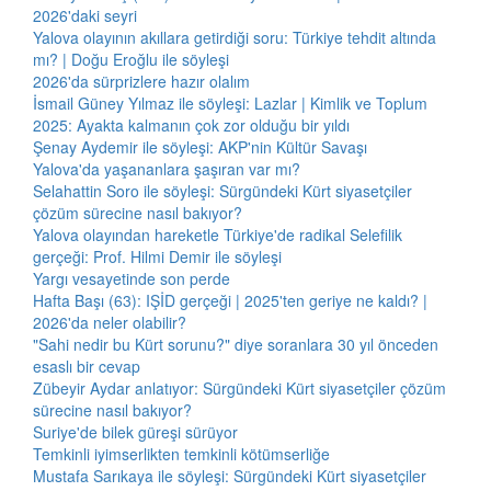
2026'daki seyri
Yalova olayının akıllara getirdiği soru: Türkiye tehdit altında
mı? | Doğu Eroğlu ile söyleşi
2026'da sürprizlere hazır olalım
İsmail Güney Yılmaz ile söyleşi: Lazlar | Kimlik ve Toplum
2025: Ayakta kalmanın çok zor olduğu bir yıldı
Şenay Aydemir ile söyleşi: AKP'nin Kültür Savaşı
Yalova'da yaşananlara şaşıran var mı?
Selahattin Soro ile söyleşi: Sürgündeki Kürt siyasetçiler
çözüm sürecine nasıl bakıyor?
Yalova olayından hareketle Türkiye'de radikal Selefilik
gerçeği: Prof. Hilmi Demir ile söyleşi
Yargı vesayetinde son perde
Hafta Başı (63): IŞİD gerçeği | 2025'ten geriye ne kaldı? |
2026'da neler olabilir?
"Sahi nedir bu Kürt sorunu?" diye soranlara 30 yıl önceden
esaslı bir cevap
Zübeyir Aydar anlatıyor: Sürgündeki Kürt siyasetçiler çözüm
sürecine nasıl bakıyor?
Suriye'de bilek güreşi sürüyor
Temkinli iyimserlikten temkinli kötümserliğe
Mustafa Sarıkaya ile söyleşi: Sürgündeki Kürt siyasetçiler