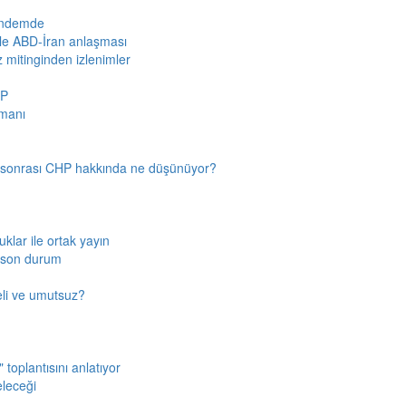
gündemde
iyle ABD-İran anlaşması
z mitinginden izlenimler
HP
amanı
n sonrası CHP hakkında ne düşünüyor?
klar ile ortak yayın
a son durum
fkeli ve umutsuz?
toplantısını anlatıyor
eleceği