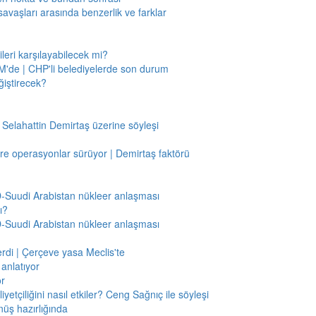
savaşları arasında benzerlik ve farklar
leri karşılayabilecek mi?
'de | CHP'li belediyelerde son durum
ğiştirecek?
 Selahattin Demirtaş üzerine söyleşi
re operasyonlar sürüyor | Demirtaş faktörü
BD-Suudi Arabistan nükleer anlaşması
ı?
BD-Suudi Arabistan nükleer anlaşması
verdi | Çerçeve yasa Meclis'te
anlatıyor
or
etçiliğini nasıl etkiler? Ceng Sağnıç ile söyleşi
nüş hazırlığında