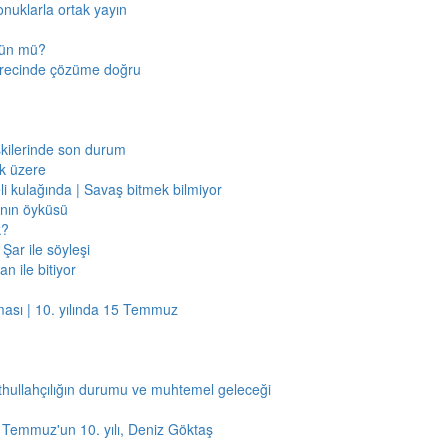
onuklarla ortak yayın
mkün mü?
sürecinde çözüme doğru
işkilerinde son durum
ak üzere
li kulağında | Savaş bitmek bilmiyor
jının öyküsü
k?
Şar ile söyleşi
n ile bitiyor
ması | 10. yılında 15 Temmuz
thullahçılığın durumu ve muhtemel geleceği
5 Temmuz'un 10. yılı, Deniz Göktaş