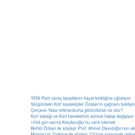
YENİ Parti süreç karşıtlarını hayal kırıklığına uğratıyor
Sürgündeki Kürt siyasetçiler Öcalan'ın çağrısını bekliyor:
Çerçeve Yasa referanduma götürülürse ne olur?
Kürt sokağı ve Kürt hareketinin sürece bakışı değişiyor 
1034 gün sonra Kılıçdaroğlu’nu canlı izlemek
Behlül Özkan ile söyleşi: Prof. Ahmet Davutoğlu'nun a
Mümtaz'er Türköne ile söyleşi: Çözüm sürecinde gelin