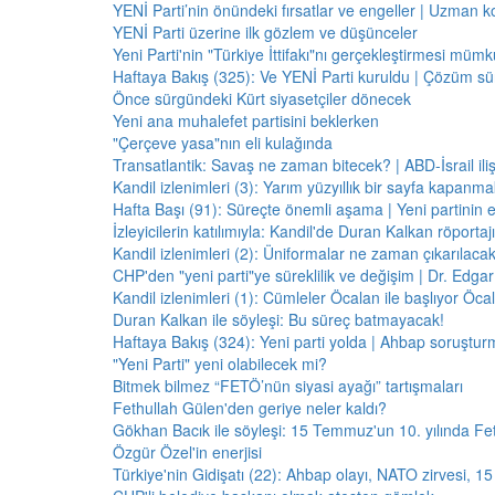
YENİ Parti’nin önündeki fırsatlar ve engeller | Uzman k
YENİ Parti üzerine ilk gözlem ve düşünceler
Yeni Parti'nin "Türkiye İttifakı"nı gerçekleştirmesi mü
Haftaya Bakış (325): Ve YENİ Parti kuruldu | Çözüm 
Önce sürgündeki Kürt siyasetçiler dönecek
Yeni ana muhalefet partisini beklerken
"Çerçeve yasa"nın eli kulağında
Transatlantik: Savaş ne zaman bitecek? | ABD-İsrail il
Kandil izlenimleri (3): Yarım yüzyıllık bir sayfa kapanm
Hafta Başı (91): Süreçte önemli aşama | Yeni partinin e
İzleyicilerin katılımıyla: Kandil'de Duran Kalkan röporta
Kandil izlenimleri (2): Üniformalar ne zaman çıkarılaca
CHP'den "yeni parti"ye süreklilik ve değişim | Dr. Edgar 
Kandil izlenimleri (1): Cümleler Öcalan ile başlıyor Öcala
Duran Kalkan ile söyleşi: Bu süreç batmayacak!
Haftaya Bakış (324): Yeni parti yolda | Ahbap soruştur
"Yeni Parti" yeni olabilecek mi?
Bitmek bilmez “FETÖ’nün siyasi ayağı” tartışmaları
Fethullah Gülen'den geriye neler kaldı?
Gökhan Bacık ile söyleşi: 15 Temmuz'un 10. yılında Fe
Özgür Özel'in enerjisi
Türkiye'nin Gidişatı (22): Ahbap olayı, NATO zirvesi, 1