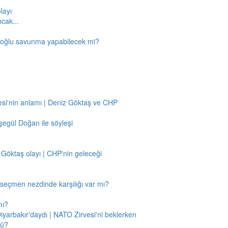
layı
ncak...
amoğlu savunma yapabilecek mi?
si'nin anlamı | Deniz Göktaş ve CHP
egül Doğan ile söyleşi
 Göktaş olayı | CHP'nin geleceği
n seçmen nezdinde karşılığı var mı?
mı?
Diyarbakır'daydı | NATO Zirvesi'ni beklerken
mü?