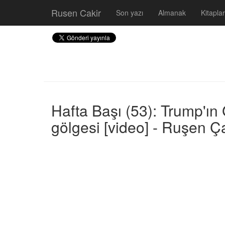
Rusen Cakir
Son yazı
Almanak
Kitaplar
Hafta Başı (53): Trump'ın
gölgesi [video] - Ruşen Ç