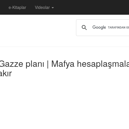
e-Kitaplar
Videolar
 Gazze planı | Mafya hesaplaşmalar
akır