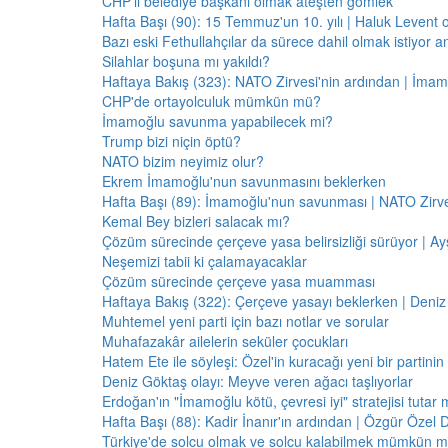
CHP'li belediye başkanı olmak ateşten gömlek
Hafta Başı (90): 15 Temmuz'un 10. yılı | Haluk Levent o
Bazı eski Fethullahçılar da sürece dahil olmak istiyor a
Silahlar boşuna mı yakıldı?
Haftaya Bakış (323): NATO Zirvesi'nin ardından | İm
CHP'de ortayolculuk mümkün mü?
İmamoğlu savunma yapabilecek mi?
Trump bizi niçin öptü?
NATO bizim neyimiz olur?
Ekrem İmamoğlu'nun savunmasını beklerken
Hafta Başı (89): İmamoğlu'nun savunması | NATO Zirve
Kemal Bey bizleri salacak mı?
Çözüm sürecinde çerçeve yasa belirsizliği sürüyor | Ayş
Neşemizi tabii ki çalamayacaklar
Çözüm sürecinde çerçeve yasa muamması
Haftaya Bakış (322): Çerçeve yasayı beklerken | Deniz
Muhtemel yeni parti için bazı notlar ve sorular
Muhafazakâr ailelerin seküler çocukları
Hatem Ete ile söyleşi: Özel'in kuracağı yeni bir partini
Deniz Göktaş olayı: Meyve veren ağacı taşlıyorlar
Erdoğan'ın "İmamoğlu kötü, çevresi iyi" stratejisi tutar 
Hafta Başı (88): Kadir İnanır'ın ardından | Özgür Özel 
Türkiye'de solcu olmak ve solcu kalabilmek mümkün 