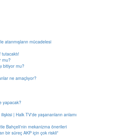
rle atanmışların mücadelesi
 tutacaktı!
or mu?
ı bitiyor mu?
anlar ne amaçlıyor?
ne yapacak?
 ilişkisi | Halk TV'de yaşananların anlamı
tle Bahçeli'nin mekanizma önerileri
n bir süreç AKP için çok riskli"