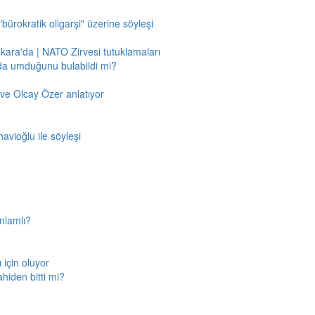
"bürokratik oligarşi" üzerine söyleşi
nkara'da | NATO Zirvesi tutuklamaları
'da umduğunu bulabildi mi?
ve Olcay Özer anlatıyor
avioğlu ile söyleşi
nlamlı?
için oluyor
ahiden bitti mi?