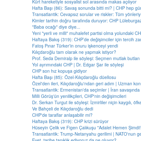
Kürt hareketiyle sosyalist sol arasında makas açılıyor
Hafta Başı (86): Savaş sonunda bitti mi? | CHP hep 
Transatlantik: Cevapsız sorular ve riskler: Tüm yönler
Kimler tarihin doğru tarafında duruyor: CHP Lüleburga
"Baba ocağı" diye diye...
Yeni "yerli ve milli" muhalefet partisi olma yolundaki C
Haftaya Bakış (319): CHP’de değişimciler için tercih z
Fatoş Pınar Türker'in onuru işkenceyi yendi
Kılıçdaroğlu tam olarak ne yapmak istiyor?
Prof. Seda Demiralp ile söyleşi: Seçmen mutlak butla
Yol ayrımındaki CHP | Dr. Edgar Şar ile söyleşi
CHP son hız kopuşa gidiyor
Hafta Başı (85): Özel-Kılıçdaroğlu düellosu
Özel'den ileri, Kılıçdaroğlu'ndan geri adım | Uzman konu
Transatlantik: Ermenistan'da seçimler | İran savaşınd
Milli Görüş'ün yenilikçileri, CHP'nin değişimcileri
Dr. Serkan Turgut ile söyleşi: İzmirliler niçin kaygılı, ö
Ve Bahçeli de Kılıçdaroğlu dedi
CHP'de taraflar anlaşabilir mi?
Haftaya Bakış (319): CHP krizi sürüyor
Hüseyin Çelik ve Figen Çalıkuşu "Adalet Hemen Şimdi!" 
Transatlantik: Trump-Netanyahu gerilimi | NATO'nun g
Evet, tarihe tanıklık ediyoruz da ne oluyor?