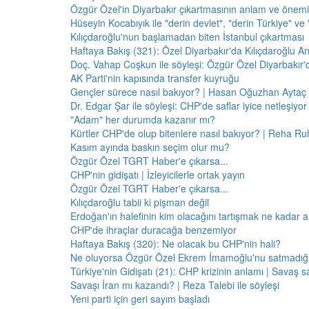
Özgür Özel'in Diyarbakır çıkartmasının anlam ve önemi
Hüseyin Kocabıyık ile "derin devlet", "derin Türkiye" ve 
Kılıçdaroğlu'nun başlamadan biten İstanbul çıkartması
Haftaya Bakış (321): Özel Diyarbakır'da Kılıçdaroğlu A
Doç. Vahap Coşkun ile söyleşi: Özgür Özel Diyarbakır
AK Parti'nin kapısında transfer kuyruğu
Gençler sürece nasıl bakıyor? | Hasan Oğuzhan Aytaç 
Dr. Edgar Şar ile söyleşi: CHP'de saflar iyice netleşiyor
"Adam" her durumda kazanır mı?
Kürtler CHP'de olup bitenlere nasıl bakıyor? | Reha Ruh
Kasım ayında baskın seçim olur mu?
Özgür Özel TGRT Haber'e çıkarsa...
CHP'nin gidişatı | İzleyicilerle ortak yayın
Özgür Özel TGRT Haber'e çıkarsa...
Kılıçdaroğlu tabii ki pişman değil
Erdoğan'ın halefinin kim olacağını tartışmak ne kadar a
CHP'de ihraçlar duracağa benzemiyor
Haftaya Bakış (320): Ne olacak bu CHP'nin hali?
Ne oluyorsa Özgür Özel Ekrem İmamoğlu'nu satmadığı 
Türkiye'nin Gidişatı (21): CHP krizinin anlamı | Savaş s
Savaşı İran mı kazandı? | Reza Talebi ile söyleşi
Yeni parti için geri sayım başladı