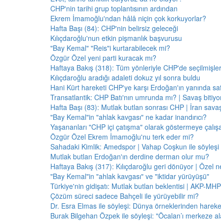
CHP'nin tarihi grup toplantısının ardından
Ekrem İmamoğlu'ndan hâlâ niçin çok korkuyorlar?
Hafta Başı (84): CHP'nin belirsiz geleceği
Kılıçdaroğlu'nun etkin pişmanlık başvurusu
"Bay Kemal" "Reis"i kurtarabilecek mi?
Özgür Özel yeni parti kuracak mı?
Haftaya Bakış (318): Tüm yönleriyle CHP'de seçilmişle
Kılıçdaroğlu aradığı adaleti dokuz yıl sonra buldu
Hani Kürt hareketi CHP'ye karşı Erdoğan'ın yanında saf
Transatlantik: CHP Batı'nın umrunda mı? | Savaş bitiy
Hafta Başı (83): Mutlak butlan sonrası CHP | İran savaş
"Bay Kemal"in "ahlak kavgası" ne kadar inandırıcı?
Yaşananları "CHP içi çatışma" olarak göstermeye çalış
Özgür Özel Ekrem İmamoğlu'nu terk eder mi?
Sahadaki Kimlik: Amedspor | Vahap Coşkun ile söyleşi
Mutlak butlan Erdoğan'ın derdine derman olur mu?
Haftaya Bakış (317): Kılıçdaroğlu geri dönüyor | Özel 
"Bay Kemal"in "ahlak kavgası" ve "iktidar yürüyüşü"
Türkiye'nin gidişatı: Mutlak butlan beklentisi | AKP-MHP
Çözüm süreci sadece Bahçeli ile yürüyebilir mi?
Dr. Esra Elmas ile söyleşi: Dünya örneklerinden hareke
Burak Bilgehan Özpek ile söyleşi: "Öcalan’ı merkeze ala