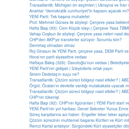
Transatlantik: Michigan ön seçimleri | Ukrayna ve İran 
Anahtar "demokratik cumhuriyet"in kapısını açacak mı?
YENİ Parti: Tek başına muhalefet
Prof. Mehmet Gürses ile söyleşi: Çerçeve yasa beklenti
Hafta Başı (93): Cem Küçük olayı | Çerçeve Yasa TBMM
Vahap Coşkun ile söyleşi: Çerçeve yasa neleri nasıl de
CHP'den AKP'ye transferler sürüyor: Sorumlu kim?
Demirtaş olmadan olmaz
Roj Girasun ile YENİ Parti, çerçeve yasa, DEM Parti ve
Hoca'nın parti siyasetine vedası
Haftaya Bakış (326): Davutoğlu'nun vedası | Belediyele
YENİ Parti'nin gidişatı | İzleyicilerle ortak yayın
Sinem Dedetaş'ın suçu ne?
Transatlantik: Çözüm süreci bölgeyi nasıl etkiler? | A
Örgüt, Öcalan'ın devletle vardığı mutabakata uyacak m
Transatlantik: Çözüm süreci bölgeyi nasıl etkiler? | A
CHP'nin tükenişi
Hafta Başı (92): CHP'nin figüranları | YENİ Parti start 
YENİ Parti'nin yol haritası: Genel Sekreter Yunus Emre 
Süreç karşıtlarına acı haber: Engeller teker teker aşılıy
Çözüm sürecinin muhtemel başarısı Kürtleri ve Kürt milliy
Remzi Kartal anlatıyor: Sürgündeki Kürt siyasetçiler dö