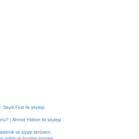
 Seydi Fırat ile söyleşi
mu? | Ahmet Yıldırım ile söyleşi
kademik ve siyasi serüveni
en nokta ve bundan sonrası