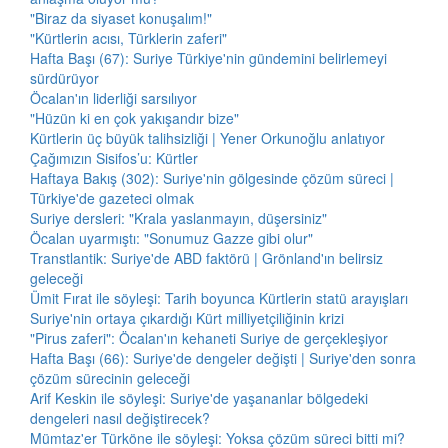
"Biraz da siyaset konuşalım!"
"Kürtlerin acısı, Türklerin zaferi"
Hafta Başı (67): Suriye Türkiye'nin gündemini belirlemeyi
sürdürüyor
Öcalan'ın liderliği sarsılıyor
"Hüzün ki en çok yakışandır bize"
Kürtlerin üç büyük talihsizliği | Yener Orkunoğlu anlatıyor
Çağımızın Sisifos’u: Kürtler
Haftaya Bakış (302): Suriye'nin gölgesinde çözüm süreci |
Türkiye'de gazeteci olmak
Suriye dersleri: "Krala yaslanmayın, düşersiniz"
Öcalan uyarmıştı: "Sonumuz Gazze gibi olur"
Transtlantik: Suriye'de ABD faktörü | Grönland'ın belirsiz
geleceği
Ümit Fırat ile söyleşi: Tarih boyunca Kürtlerin statü arayışları
Suriye'nin ortaya çıkardığı Kürt milliyetçiliğinin krizi
"Pirus zaferi": Öcalan'ın kehaneti Suriye de gerçekleşiyor
Hafta Başı (66): Suriye'de dengeler değişti | Suriye'den sonra
çözüm sürecinin geleceği
Arif Keskin ile söyleşi: Suriye'de yaşananlar bölgedeki
dengeleri nasıl değiştirecek?
Mümtaz'er Türköne ile söyleşi: Yoksa çözüm süreci bitti mi?