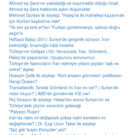
Ahmed eş-Şara'nın yakaladığı ve kaçırmakta olduğu fırsat
Ahmed eş-Şara hakkında aykırı düşünceler
Mehmet Gürses ile söyleşi: "Halep'te iki mahalleyi kazanmak
için Kürtleri kaybetme riski"
"Ya sev ya terk et"ten "Furkan günlerindeyiz, safınızı doğru
seçin"e
Haftaya Bakış (301): Suriye'de gerginlik sürüyor, İran
belirsizliği, İmamoğlu hâlâ hedefte
Türkiye'nin Gidişatı (16): Venezuela, İran, Grönland...
Halep'de yaşananlar, Uyuşturucu sorunumuz
Türkiye'de İslamcıların İran rejimiyle yıllara yayılan "aşk ve
nefret" ilişkisi
Hüseyin Çelik ile söyleşi: "Kürt anasını görmesin" politikaları
Hangi Öcalan?
Transatlantik: Sırada Grönland mı İran mı var? | Suriye'de
neler oluyor? | ABD'de gündemde ICE var!
Roj Girasun ile söyleşi: Halep'ten sonra Suriye'nin ve
Türkiye'deki çözüm sürecinin geleceği
"Palyaço Ruşen"
İran'da rejim mi değişecek yoksa rejim kendisini mi
değiştirecek? | Dr. Ezgi Uzun Teker ile söyleşi
"Sizi gidi 'kripto Kürtçüler' sizi!"