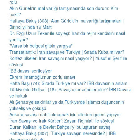
rolü
Akın Gürlek'in mal varlığı tartışmasında son durum: Kim
haklı?
Haftaya Bakış (308): Akın Gürlek'in malvarlığı tartışmaları |
Birinci yılında 19 Mart
Dr. Ezgi Uzun Teker ile söyleşi: İran'da rejim kendisini nasıl
yeniliyor?
"Varsa bir belgesi gitsin yargıya"
Transatlantik: İran savaşı ve Türkiye | Sırada Küba mı var?
Körfez ülkeleri İran savaşını nasıl yaşıyor? | Yusuf el Şerif ile
söyleşi
İBB davası sertleşiyor
Ekrem İmamoğlu'nun zorlu sınavı
Hafta Başı (74): Sırada Türkiye mi var? İBB davasının anlamı
Türkiye'nin Gidişatı (18): Savaş uzarsa neler olur? İBB Davası
ve hukuk
Ali Şeriati'ye saldırılar ya da Türkiye'de İslamcı düşüncenin
yükseliş ve çöküşü
Ankara savaşa dahil olmamak için elinden geleni yapıyor
İran Savaşı ve Irak Kürtleri: Zıryan Rojhılati ile söyleşi
Duran Kalkan ile Devlet Bahçeli'yi buluşturan savaş
Haftaya Bakış (307): Türkiye savaşın neresinde? | İBB
davasının gidişatı