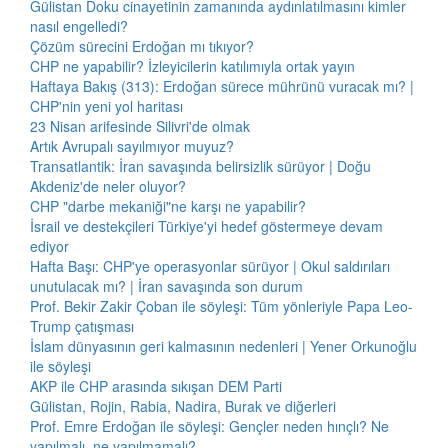
Gülistan Doku cinayetinin zamanında aydınlatılmasını kimler
nasıl engelledi?
Çözüm sürecini Erdoğan mı tıkıyor?
CHP ne yapabilir? İzleyicilerin katılımıyla ortak yayın
Haftaya Bakış (313): Erdoğan sürece mührünü vuracak mı? |
CHP'nin yeni yol haritası
23 Nisan arifesinde Silivri'de olmak
Artık Avrupalı sayılmıyor muyuz?
Transatlantik: İran savaşında belirsizlik sürüyor | Doğu
Akdeniz'de neler oluyor?
CHP "darbe mekaniği"ne karşı ne yapabilir?
İsrail ve destekçileri Türkiye'yi hedef göstermeye devam
ediyor
Hafta Başı: CHP'ye operasyonlar sürüyor | Okul saldırıları
unutulacak mı? | İran savaşında son durum
Prof. Bekir Zakir Çoban ile söyleşi: Tüm yönleriyle Papa Leo-
Trump çatışması
İslam dünyasının geri kalmasının nedenleri | Yener Orkunoğlu
ile söyleşi
AKP ile CHP arasında sıkışan DEM Parti
Gülistan, Rojin, Rabia, Nadira, Burak ve diğerleri
Prof. Emre Erdoğan ile söyleşi: Gençler neden hınçlı? Ne
yapılmalı, ne yapılmamalı?