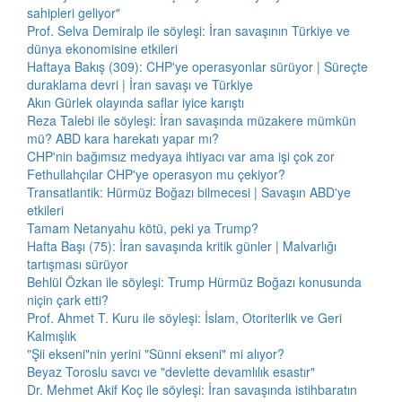
sahipleri geliyor"
Prof. Selva Demiralp ile söyleşi: İran savaşının Türkiye ve
dünya ekonomisine etkileri
Haftaya Bakış (309): CHP'ye operasyonlar sürüyor | Süreçte
duraklama devri | İran savaşı ve Türkiye
Akın Gürlek olayında saflar iyice karıştı
Reza Talebi ile söyleşi: İran savaşında müzakere mümkün
mü? ABD kara harekatı yapar mı?
CHP'nin bağımsız medyaya ihtiyacı var ama işi çok zor
Fethullahçılar CHP'ye operasyon mu çekiyor?
Transatlantik: Hürmüz Boğazı bilmecesi | Savaşın ABD'ye
etkileri
Tamam Netanyahu kötü, peki ya Trump?
Hafta Başı (75): İran savaşında kritik günler | Malvarlığı
tartışması sürüyor
Behlül Özkan ile söyleşi: Trump Hürmüz Boğazı konusunda
niçin çark etti?
Prof. Ahmet T. Kuru ile söyleşi: İslam, Otoriterlik ve Geri
Kalmışlık
"Şii ekseni"nin yerini "Sünni ekseni" mi alıyor?
Beyaz Toroslu savcı ve "devlette devamlılık esastır"
Dr. Mehmet Akif Koç ile söyleşi: İran savaşında istihbaratın