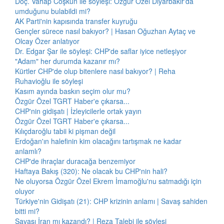
Doç. Vahap Coşkun ile söyleşi: Özgür Özel Diyarbakır'da
umduğunu bulabildi mi?
AK Parti'nin kapısında transfer kuyruğu
Gençler sürece nasıl bakıyor? | Hasan Oğuzhan Aytaç ve
Olcay Özer anlatıyor
Dr. Edgar Şar ile söyleşi: CHP'de saflar iyice netleşiyor
"Adam" her durumda kazanır mı?
Kürtler CHP'de olup bitenlere nasıl bakıyor? | Reha
Ruhavioğlu ile söyleşi
Kasım ayında baskın seçim olur mu?
Özgür Özel TGRT Haber'e çıkarsa...
CHP'nin gidişatı | İzleyicilerle ortak yayın
Özgür Özel TGRT Haber'e çıkarsa...
Kılıçdaroğlu tabii ki pişman değil
Erdoğan'ın halefinin kim olacağını tartışmak ne kadar
anlamlı?
CHP'de ihraçlar duracağa benzemiyor
Haftaya Bakış (320): Ne olacak bu CHP'nin hali?
Ne oluyorsa Özgür Özel Ekrem İmamoğlu'nu satmadığı için
oluyor
Türkiye'nin Gidişatı (21): CHP krizinin anlamı | Savaş sahiden
bitti mi?
Savaşı İran mı kazandı? | Reza Talebi ile söyleşi