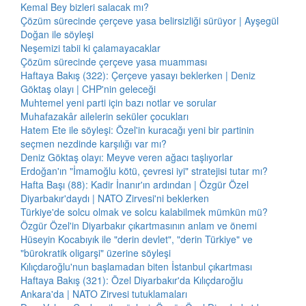
Kemal Bey bizleri salacak mı?
Çözüm sürecinde çerçeve yasa belirsizliği sürüyor | Ayşegül
Doğan ile söyleşi
Neşemizi tabii ki çalamayacaklar
Çözüm sürecinde çerçeve yasa muamması
Haftaya Bakış (322): Çerçeve yasayı beklerken | Deniz
Göktaş olayı | CHP'nin geleceği
Muhtemel yeni parti için bazı notlar ve sorular
Muhafazakâr ailelerin seküler çocukları
Hatem Ete ile söyleşi: Özel'in kuracağı yeni bir partinin
seçmen nezdinde karşılığı var mı?
Deniz Göktaş olayı: Meyve veren ağacı taşlıyorlar
Erdoğan'ın "İmamoğlu kötü, çevresi iyi" stratejisi tutar mı?
Hafta Başı (88): Kadir İnanır'ın ardından | Özgür Özel
Diyarbakır'daydı | NATO Zirvesi'ni beklerken
Türkiye'de solcu olmak ve solcu kalabilmek mümkün mü?
Özgür Özel'in Diyarbakır çıkartmasının anlam ve önemi
Hüseyin Kocabıyık ile "derin devlet", "derin Türkiye" ve
"bürokratik oligarşi" üzerine söyleşi
Kılıçdaroğlu'nun başlamadan biten İstanbul çıkartması
Haftaya Bakış (321): Özel Diyarbakır'da Kılıçdaroğlu
Ankara'da | NATO Zirvesi tutuklamaları