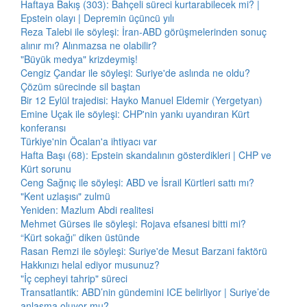
Haftaya Bakış (303): Bahçeli süreci kurtarabilecek mi? |
Epstein olayı | Depremin üçüncü yılı
Reza Talebi ile söyleşi: İran-ABD görüşmelerinden sonuç
alınır mı? Alınmazsa ne olabilir?
"Büyük medya" krizdeymiş!
Cengiz Çandar ile söyleşi: Suriye'de aslında ne oldu?
Çözüm sürecinde sil baştan
Bir 12 Eylül trajedisi: Hayko Manuel Eldemir (Yergetyan)
Emine Uçak ile söyleşi: CHP'nin yankı uyandıran Kürt
konferansı
Türkiye'nin Öcalan'a ihtiyacı var
Hafta Başı (68): Epstein skandalının gösterdikleri | CHP ve
Kürt sorunu
Ceng Sağnıç ile söyleşi: ABD ve İsrail Kürtleri sattı mı?
"Kent uzlaşısı" zulmü
Yeniden: Mazlum Abdi realitesi
Mehmet Gürses ile söyleşi: Rojava efsanesi bitti mi?
“Kürt sokağı” diken üstünde
Rasan Remzi ile söyleşi: Suriye'de Mesut Barzani faktörü
Hakkınızı helal ediyor musunuz?
"İç cepheyi tahrip" süreci
Transatlantik: ABD’nin gündemini ICE belirliyor | Suriye’de
anlaşma oluyor mu?