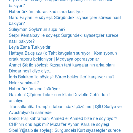
bakıyor?
Habertürk'ün faturası kadınlara kesiliyor
Garo Paylan ile söyleşi: Sürgündeki siyasetçiler sürece nasıl
bakıyor?
Süleyman Soylu'nun suçu ne?
Serpil Kemalbay ile söyleşi: Sürgündeki siyasetçiler sürece
nasıl bakıyor?
Leyla Zana Türkiye'dir
Haftaya Bakış (297): Taht kavgaları sürüyor | Komisyonun
ortak raporu bekleniyor | Medyaya operasyonlar
Ahmet Şık ile söyleşi: Kızışan taht kavgalarının arka planı
Dindar nesil diye diye...
İdris Baluken ile söyleşi: Süreç beklentileri karşılıyor mu?
Neler yapılmalı?
Habertürk'ün laneti sürüyor
Gazeteci Çiğdem Toker son kitabı Devletin Cebinden'i
anlatıyor
Transatlantik: Trump'ın tabanındaki çözülme | IŞİD Suriye ve
Avustralya'da sahnede
Bondi Plajı kahramanı Ahmed el Ahmed bize ne söylüyor?
CHP'nin önü açık mı? Muzaffer Ayhan Kara ile söyleşi
Sibel Yiğitalp ile söyleşi: Sürgündeki Kürt siyasetçiler sürece