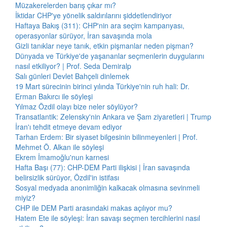
Müzakerelerden barış çıkar mı?
İktidar CHP'ye yönelik saldırılarını şiddetlendiriyor
Haftaya Bakış (311): CHP'nin ara seçim kampanyası,
operasyonlar sürüyor, İran savaşında mola
Gizli tanıklar neye tanık, etkin pişmanlar neden pişman?
Dünyada ve Türkiye'de yaşananlar seçmenlerin duygularını
nasıl etkiliyor? | Prof. Seda Demiralp
Salı günleri Devlet Bahçeli dinlemek
19 Mart sürecinin birinci yılında Türkiye'nin ruh hali: Dr.
Erman Bakırcı ile söyleşi
Yılmaz Özdil olayı bize neler söylüyor?
Transatlantik: Zelensky'nin Ankara ve Şam ziyaretleri | Trump
İran'ı tehdit etmeye devam ediyor
Tarhan Erdem: Bir siyaset bilgesinin bilinmeyenleri | Prof.
Mehmet Ö. Alkan ile söyleşi
Ekrem İmamoğlu'nun karnesi
Hafta Başı (77): CHP-DEM Parti ilişkisi | İran savaşında
belirsizlik sürüyor, Özdil'in istifası
Sosyal medyada anonimliğin kalkacak olmasına sevinmeli
miyiz?
CHP ile DEM Parti arasındaki makas açılıyor mu?
Hatem Ete ile söyleşi: İran savaşı seçmen tercihlerini nasıl