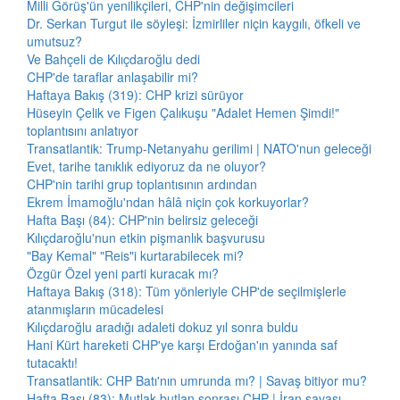
Milli Görüş'ün yenilikçileri, CHP'nin değişimcileri
Dr. Serkan Turgut ile söyleşi: İzmirliler niçin kaygılı, öfkeli ve
umutsuz?
Ve Bahçeli de Kılıçdaroğlu dedi
CHP'de taraflar anlaşabilir mi?
Haftaya Bakış (319): CHP krizi sürüyor
Hüseyin Çelik ve Figen Çalıkuşu "Adalet Hemen Şimdi!"
toplantısını anlatıyor
Transatlantik: Trump-Netanyahu gerilimi | NATO'nun geleceği
Evet, tarihe tanıklık ediyoruz da ne oluyor?
CHP'nin tarihi grup toplantısının ardından
Ekrem İmamoğlu'ndan hâlâ niçin çok korkuyorlar?
Hafta Başı (84): CHP'nin belirsiz geleceği
Kılıçdaroğlu'nun etkin pişmanlık başvurusu
"Bay Kemal" "Reis"i kurtarabilecek mi?
Özgür Özel yeni parti kuracak mı?
Haftaya Bakış (318): Tüm yönleriyle CHP'de seçilmişlerle
atanmışların mücadelesi
Kılıçdaroğlu aradığı adaleti dokuz yıl sonra buldu
Hani Kürt hareketi CHP'ye karşı Erdoğan'ın yanında saf
tutacaktı!
Transatlantik: CHP Batı'nın umrunda mı? | Savaş bitiyor mu?
Hafta Başı (83): Mutlak butlan sonrası CHP | İran savaşı