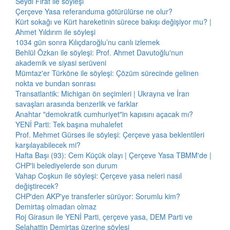
Seydi Fırat ile söyleşi
Çerçeve Yasa referanduma götürülürse ne olur?
Kürt sokağı ve Kürt hareketinin sürece bakışı değişiyor mu? |
Ahmet Yıldırım ile söyleşi
1034 gün sonra Kılıçdaroğlu’nu canlı izlemek
Behlül Özkan ile söyleşi: Prof. Ahmet Davutoğlu'nun
akademik ve siyasi serüveni
Mümtaz'er Türköne ile söyleşi: Çözüm sürecinde gelinen
nokta ve bundan sonrası
Transatlantik: Michigan ön seçimleri | Ukrayna ve İran
savaşları arasında benzerlik ve farklar
Anahtar "demokratik cumhuriyet"in kapısını açacak mı?
YENİ Parti: Tek başına muhalefet
Prof. Mehmet Gürses ile söyleşi: Çerçeve yasa beklentileri
karşılayabilecek mi?
Hafta Başı (93): Cem Küçük olayı | Çerçeve Yasa TBMM'de |
CHP'li belediyelerde son durum
Vahap Coşkun ile söyleşi: Çerçeve yasa neleri nasıl
değiştirecek?
CHP'den AKP'ye transferler sürüyor: Sorumlu kim?
Demirtaş olmadan olmaz
Roj Girasun ile YENİ Parti, çerçeve yasa, DEM Parti ve
Selahattin Demirtaş üzerine söyleşi