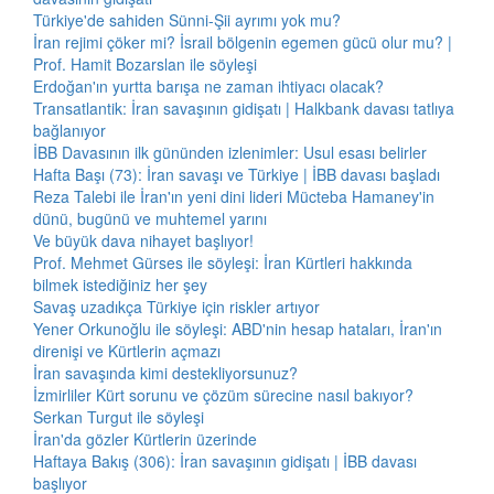
Türkiye'de sahiden Sünni-Şii ayrımı yok mu?
İran rejimi çöker mi? İsrail bölgenin egemen gücü olur mu? |
Prof. Hamit Bozarslan ile söyleşi
Erdoğan'ın yurtta barışa ne zaman ihtiyacı olacak?
Transatlantik: İran savaşının gidişatı | Halkbank davası tatlıya
bağlanıyor
İBB Davasının ilk gününden izlenimler: Usul esası belirler
Hafta Başı (73): İran savaşı ve Türkiye | İBB davası başladı
Reza Talebi ile İran'ın yeni dini lideri Mücteba Hamaney'in
dünü, bugünü ve muhtemel yarını
Ve büyük dava nihayet başlıyor!
Prof. Mehmet Gürses ile söyleşi: İran Kürtleri hakkında
bilmek istediğiniz her şey
Savaş uzadıkça Türkiye için riskler artıyor
Yener Orkunoğlu ile söyleşi: ABD'nin hesap hataları, İran'ın
direnişi ve Kürtlerin açmazı
İran savaşında kimi destekliyorsunuz?
İzmirliler Kürt sorunu ve çözüm sürecine nasıl bakıyor?
Serkan Turgut ile söyleşi
İran'da gözler Kürtlerin üzerinde
Haftaya Bakış (306): İran savaşının gidişatı | İBB davası
başlıyor