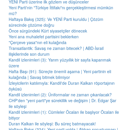
YENİ Parti üzerine ilk gözlem ve düşünceler
Yeni Parti'nin "Türkiye İttifakı"nı gerçekleştirmesi mümkün
mü?
Haftaya Bakış (325): Ve YENİ Parti kuruldu | Çözüm
sürecinde çözüme doğru
Önce sürgündeki Kürt siyasetçiler dönecek
Yeni ana muhalefet partisini beklerken
"Çerçeve yasa"nın eli kulağında
Transatlantik: Savaş ne zaman bitecek? | ABD-İsrail
ilişkilerinde son durum
Kandil izlenimleri (3): Yarım yüzyıllık bir sayfa kapanmak
üzere
Hafta Başı (91): Süreçte önemli aşama | Yeni partinin eli
kulağında | Savaş bitmek bilmiyor
İzleyicilerin katılımıyla: Kandil'de Duran Kalkan röportajının
öyküsü
Kandil izlenimleri (2): Üniformalar ne zaman çıkarılacak?
CHP'den "yeni parti"ye süreklilik ve değişim | Dr. Edgar Şar
ile söyleşi
Kandil izlenimleri (1): Cümleler Öcalan ile başlıyor Öcalan ile
bitiyor
Duran Kalkan ile söyleşi: Bu süreç batmayacak!
Haftaya Bakış (324): Yeni parti yolda | Ahbap soruşturması |