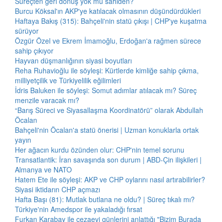
Süreçten geri dönüş yok mu sahiden?
Burcu Köksal'ın AKP'ye katılacak olmasının düşündürdükleri
Haftaya Bakış (315): Bahçeli'nin statü çıkışı | CHP'ye kuşatma
sürüyor
Özgür Özel ve Ekrem İmamoğlu, Erdoğan'a rağmen sürece
sahip çıkıyor
Hayvan düşmanlığının siyasi boyutları
Reha Ruhavioğlu ile söyleşi: Kürtlerde kimliğe sahip çıkma,
milliyetçilik ve Türkiyelilik eğilimleri
İdris Baluken ile söyleşi: Somut adımlar atılacak mı? Süreç
menzile varacak mı?
“Barış Süreci ve Siyasallaşma Koordinatörü” olarak Abdullah
Öcalan
Bahçeli'nin Öcalan'a statü önerisi | Uzman konuklarla ortak
yayın
Her ağacın kurdu özünden olur: CHP'nin temel sorunu
Transatlantik: İran savaşında son durum | ABD-Çin ilişkileri |
Almanya ve NATO
Hatem Ete ile söyleşi: AKP ve CHP oylarını nasıl artırabilirler?
Siyasi iktidarın CHP açmazı
Hafta Başı (81): Mutlak butlana ne oldu? | Süreç tıkalı mı?
Türkiye'nin Amedspor ile yakaladığı fırsat
Furkan Karabay ile cezaevi günlerini anlattığı "Bizim Burada