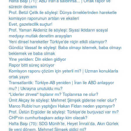
Hafta Başı (71): ABD İran'a saldırırsa... | Ortak rapor ve
sürecin devamı
Prof. Betül Çelik ile söyleşi: Dünya örneklerinden hareketle
komisyon raporunun artıları ve eksileri
Evet, gazetecilik suçtur!
Prof. Yaman Akdeniz ile söyleşi: Siyasi iktidarın sosyal
medyayı mutlak denetim arayışları
Yeni dinsel hareketler Türkiye'de niçin etkili olamıyor?
Gündüz Vassaf ile söyleşi: Baba olmayı istemek, baba olmayı
beklemek ve baba olmak
Yine yeniden: Din elden gidiyor
Rapor bitti süreç sürüyor
Komisyon raporu çözüm için yeterli mi? | Uzman konuklarla
ortak yayın
Transatlantik: Türkiye-AB yeniden | İran ile ABD anlaşıyor
mu? | Ukrayna unutuldu mu?
"Liderler zirvesi" toplanır mı? Toplanırsa ne olur?
Ümit Akçay ile söyleşi: Mehmet Şimşek giderse neler olur?
Marco Rubio'nun yaptığını Hakan Fidan neden yapmıyor?
Prof. Üstün Ergüder ile söyleşi: Türkiye'de burjuvazi var mı?
CHP'nin cumhurbaşkanı adayı kim olacak?
Hafta Başı (70): SDG Münih’te, Heyet İmralı’da, Akın Gürlek
ile yeni dönem, Mehmet Şimşek gidici mi?