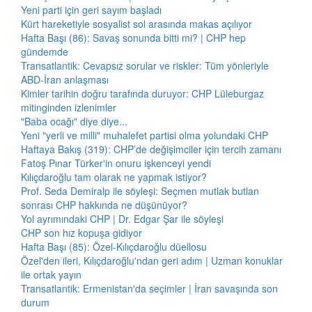
Yeni parti için geri sayım başladı
Kürt hareketiyle sosyalist sol arasında makas açılıyor
Hafta Başı (86): Savaş sonunda bitti mi? | CHP hep
gündemde
Transatlantik: Cevapsız sorular ve riskler: Tüm yönleriyle
ABD-İran anlaşması
Kimler tarihin doğru tarafında duruyor: CHP Lüleburgaz
mitinginden izlenimler
"Baba ocağı" diye diye...
Yeni "yerli ve milli" muhalefet partisi olma yolundaki CHP
Haftaya Bakış (319): CHP’de değişimciler için tercih zamanı
Fatoş Pınar Türker'in onuru işkenceyi yendi
Kılıçdaroğlu tam olarak ne yapmak istiyor?
Prof. Seda Demiralp ile söyleşi: Seçmen mutlak butlan
sonrası CHP hakkında ne düşünüyor?
Yol ayrımındaki CHP | Dr. Edgar Şar ile söyleşi
CHP son hız kopuşa gidiyor
Hafta Başı (85): Özel-Kılıçdaroğlu düellosu
Özel'den ileri, Kılıçdaroğlu'ndan geri adım | Uzman konuklar
ile ortak yayın
Transatlantik: Ermenistan'da seçimler | İran savaşında son
durum