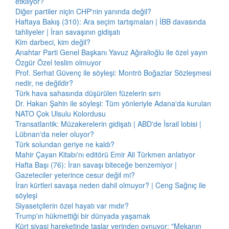
etkiliyor?
Diğer partiler niçin CHP'nin yanında değil?
Haftaya Bakış (310): Ara seçim tartışmaları | İBB davasında
tahliyeler | İran savaşının gidişatı
Kim darbeci, kim değil?
Anahtar Parti Genel Başkanı Yavuz Ağıralioğlu ile özel yayın
Özgür Özel teslim olmuyor
Prof. Serhat Güvenç ile söyleşi: Montrö Boğazlar Sözleşmesi
nedir, ne değildir?
Türk hava sahasında düşürülen füzelerin sırrı
Dr. Hakan Şahin ile söyleşi: Tüm yönleriyle Adana'da kurulan
NATO Çok Ulsulu Kolordusu
Transatlantik: Müzakerelerin gidişatı | ABD'de İsrail lobisi |
Lübnan'da neler oluyor?
Türk solundan geriye ne kaldı?
Mahir Çayan Kitabı'nı editörü Emir Ali Türkmen anlatıyor
Hafta Başı (76): İran savaşı biteceğe benzemiyor |
Gazeteciler yeterince cesur değil mi?
İran kürtleri savaşa neden dahil olmuyor? | Ceng Sağnıç ile
söyleşi
Siyasetçilerin özel hayatı var mıdır?
Trump'ın hükmettiği bir dünyada yaşamak
Kürt siyasi hareketinde taşlar yerinden oynuyor: "Mekanın