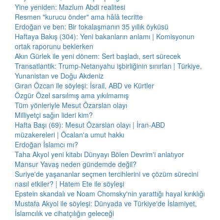
Yine yeniden: Mazlum Abdi realitesi
Resmen "kurucu önder" ama hâlâ tecritte
Erdoğan ve ben: Bir tokalaşmanın 35 yıllık öyküsü
Haftaya Bakış (304): Yeni bakanların anlamı | Komisyonun
ortak raporunu beklerken
Akın Gürlek ile yeni dönem: Sert başladı, sert sürecek
Transatlantik: Trump-Netanyahu işbirliğinin sınırları | Türkiye,
Yunanistan ve Doğu Akdeniz
Gıran Özcan ile söyleşi: İsrail, ABD ve Kürtler
Özgür Özel sarsılmış ama yıkılmamış
Tüm yönleriyle Mesut Özarslan olayı
Milliyetçi sağın lideri kim?
Hafta Başı (69): Mesut Özarslan olayı | İran-ABD
müzakereleri | Öcalan'a umut hakkı
Erdoğan İslamcı mı?
Taha Akyol yeni kitabı Dünyayı Bölen Devrim'i anlatıyor
Mansur Yavaş neden gündemde değil?
Suriye'de yaşananlar seçmen tercihlerini ve çözüm sürecini
nasıl etkiler? | Hatem Ete ile söyleşi
Epstein skandalı ve Noam Chomsky'nin yarattığı hayal kırıklığı
Mustafa Akyol ile söyleşi: Dünyada ve Türkiye'de İslamiyet,
İslamcılık ve cihatçılığın geleceği