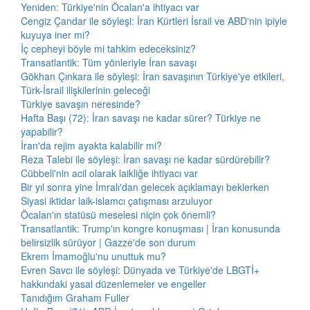
Yeniden: Türkiye'nin Öcalan'a ihtiyacı var
Cengiz Çandar ile söyleşi: İran Kürtleri İsrail ve ABD'nin ipiyle
kuyuya iner mi?
İç cepheyi böyle mi tahkim edeceksiniz?
Transatlantik: Tüm yönleriyle İran savaşı
Gökhan Çınkara ile söyleşi: İran savaşının Türkiye'ye etkileri,
Türk-İsrail ilişkilerinin geleceği
Türkiye savaşın neresinde?
Hafta Başı (72): İran savaşı ne kadar sürer? Türkiye ne
yapabilir?
İran'da rejim ayakta kalabilir mi?
Reza Talebi ile söyleşi: İran savaşı ne kadar sürdürebilir?
Cübbeli'nin acil olarak laikliğe ihtiyacı var
Bir yıl sonra yine İmralı'dan gelecek açıklamayı beklerken
Siyasi iktidar laik-islamcı çatışması arzuluyor
Öcalan'ın statüsü meselesi niçin çok önemli?
Transatlantik: Trump'ın kongre konuşması | İran konusunda
belirsizlik sürüyor | Gazze'de son durum
Ekrem İmamoğlu'nu unuttuk mu?
Evren Savcı ile söyleşi: Dünyada ve Türkiye'de LBGTİ+
hakkındaki yasal düzenlemeler ve engeller
Tanıdığım Graham Fuller