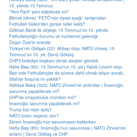
10. yılında 15 Temmuz
"Yeni Parti" yeni olabilecek mi?
Bitmek bilmez “FETÖ’nün siyasi ayağı” tartışmaları
Fethullah Gülen'den geriye neler kaldı?
Gökhan Bacık ile söyleşi: 15 Temmuz'un 10. yılında
Fethullahçılığın durumu ve muhtemel geleceği
Özgür Özel'in enerjisi
Türkiye'nin Gidişatı (22): Ahbap olayı, NATO zirvesi, 15
Temmuz'un 10. yılı, Deniz Göktaş
CHP'li belediye başkanı olmak ateşten gömlek
Hafta Başı (90): 15 Temmuz'un 10. yılı | Haluk Levent olayı
Bazı eski Fethullahçılar da sürece dahil olmak istiyor ancak...
Silahlar boşuna mı yakıldı?
Haftaya Bakış (323): NATO Zirvesi'nin ardından | İmamoğlu
savunma yapabilecek mi?
CHP'de ortayolculuk mümkün mü?
İmamoğlu savunma yapabilecek mi?
Trump bizi niçin öptü?
NATO bizim neyimiz olur?
Ekrem İmamoğlu'nun savunmasını beklerken
Hafta Başı (89): İmamoğlu'nun savunması | NATO Zirvesi'nin
anlamı | Deniz Göktaş ve CHP