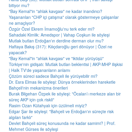
bitiyor mu?
"Bay Kemal"in "ahlak kavgası" ne kadar inandırıcı?
Yaşananları "CHP içi çatışma" olarak göstermeye çalışanlar
ne amaçlıyor?
Özgür Özel Ekrem İmamoğlu'nu terk eder mi?
Sahadaki Kimlik: Amedspor | Vahap Coşkun ile söyleşi
Mutlak butlan Erdoğan'ın derdine derman olur mu?
Haftaya Bakış (317): Kılıçdaroğlu geri dönüyor | Özel ne
yapacak?
"Bay Kemal"in "ahlak kavgası" ve "iktidar yürüyüşü"
Türkiye'nin gidişatı: Mutlak butlan beklentisi | AKP-MHP ilişkisi
| Halk TV'de yaşananların anlamı
Çözüm süreci sadece Bahçeli ile yürüyebilir mi?
Dr. Esra Elmas ile söyleşi: Dünya örneklerinden hareketle
Bahçeli'nin mekanizma önerileri
Burak Bilgehan Özpek ile söyleşi: "Öcalan’ı merkeze alan bir
süreç AKP için çok riskli"
Rasim Ozan Kütahyalı için üzülmeli miyiz?
Edgar Şar ile söyleşi: "Bahçeli ve Erdoğan'ın süreçte risk
algıları farklı"
Devlet Bahçeli süreç konusunda ne kadar samimi? | Prof.
Mehmet Gürses ile söyleşi