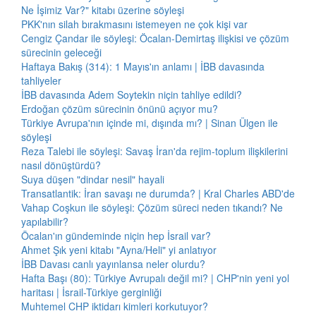
Ne İşimiz Var?" kitabı üzerine söyleşi
PKK'nın silah bırakmasını istemeyen ne çok kişi var
Cengiz Çandar ile söyleşi: Öcalan-Demirtaş ilişkisi ve çözüm
sürecinin geleceği
Haftaya Bakış (314): 1 Mayıs'ın anlamı | İBB davasında
tahliyeler
İBB davasında Adem Soytekin niçin tahliye edildi?
Erdoğan çözüm sürecinin önünü açıyor mu?
Türkiye Avrupa'nın içinde mi, dışında mı? | Sinan Ülgen ile
söyleşi
Reza Talebi ile söyleşi: Savaş İran'da rejim-toplum ilişkilerini
nasıl dönüştürdü?
Suya düşen "dindar nesil" hayali
Transatlantik: İran savaşı ne durumda? | Kral Charles ABD'de
Vahap Coşkun ile söyleşi: Çözüm süreci neden tıkandı? Ne
yapılabilir?
Öcalan'ın gündeminde niçin hep İsrail var?
Ahmet Şık yeni kitabı "Ayna/Heli" yi anlatıyor
İBB Davası canlı yayınlansa neler olurdu?
Hafta Başı (80): Türkiye Avrupalı değil mi? | CHP'nin yeni yol
haritası | İsrail-Türkiye gerginliği
Muhtemel CHP iktidarı kimleri korkutuyor?