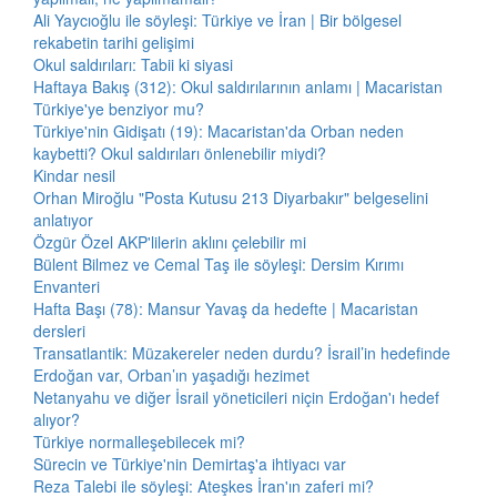
Ali Yaycıoğlu ile söyleşi: Türkiye ve İran | Bir bölgesel
rekabetin tarihi gelişimi
Okul saldırıları: Tabii ki siyasi
Haftaya Bakış (312): Okul saldırılarının anlamı | Macaristan
Türkiye'ye benziyor mu?
Türkiye'nin Gidişatı (19): Macaristan'da Orban neden
kaybetti? Okul saldırıları önlenebilir miydi?
Kindar nesil
Orhan Miroğlu "Posta Kutusu 213 Diyarbakır" belgeselini
anlatıyor
Özgür Özel AKP'lilerin aklını çelebilir mi
Bülent Bilmez ve Cemal Taş ile söyleşi: Dersim Kırımı
Envanteri
Hafta Başı (78): Mansur Yavaş da hedefte | Macaristan
dersleri
Transatlantik: Müzakereler neden durdu? İsrail’in hedefinde
Erdoğan var, Orban’ın yaşadığı hezimet
Netanyahu ve diğer İsrail yöneticileri niçin Erdoğan'ı hedef
alıyor?
Türkiye normalleşebilecek mi?
Sürecin ve Türkiye'nin Demirtaş'a ihtiyacı var
Reza Talebi ile söyleşi: Ateşkes İran'ın zaferi mi?