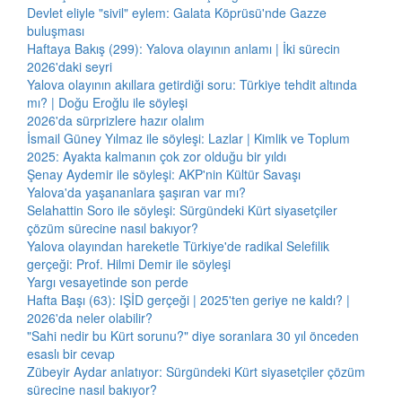
Devlet eliyle "sivil" eylem: Galata Köprüsü'nde Gazze
buluşması
Haftaya Bakış (299): Yalova olayının anlamı | İki sürecin
2026'daki seyri
Yalova olayının akıllara getirdiği soru: Türkiye tehdit altında
mı? | Doğu Eroğlu ile söyleşi
2026'da sürprizlere hazır olalım
İsmail Güney Yılmaz ile söyleşi: Lazlar | Kimlik ve Toplum
2025: Ayakta kalmanın çok zor olduğu bir yıldı
Şenay Aydemir ile söyleşi: AKP'nin Kültür Savaşı
Yalova'da yaşananlara şaşıran var mı?
Selahattin Soro ile söyleşi: Sürgündeki Kürt siyasetçiler
çözüm sürecine nasıl bakıyor?
Yalova olayından hareketle Türkiye'de radikal Selefilik
gerçeği: Prof. Hilmi Demir ile söyleşi
Yargı vesayetinde son perde
Hafta Başı (63): IŞİD gerçeği | 2025'ten geriye ne kaldı? |
2026'da neler olabilir?
"Sahi nedir bu Kürt sorunu?" diye soranlara 30 yıl önceden
esaslı bir cevap
Zübeyir Aydar anlatıyor: Sürgündeki Kürt siyasetçiler çözüm
sürecine nasıl bakıyor?