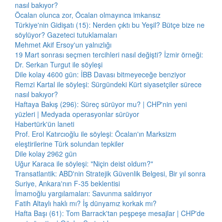
nasıl bakıyor?
Öcalan olunca zor, Öcalan olmayınca imkansız
Türkiye'nin Gidişatı (15): Nerden çıktı bu Yeşil? Bütçe bize ne
söylüyor? Gazeteci tutuklamaları
Mehmet Akif Ersoy'un yalnızlığı
19 Mart sonrası seçmen tercihleri nasıl değişti? İzmir örneği:
Dr. Serkan Turgut ile söyleşi
Dile kolay 4600 gün: İBB Davası bitmeyeceğe benziyor
Remzi Kartal ile söyleşi: Sürgündeki Kürt siyasetçiler sürece
nasıl bakıyor?
Haftaya Bakış (296): Süreç sürüyor mu? | CHP'nin yeni
yüzleri | Medyada operasyonlar sürüyor
Habertürk'ün laneti
Prof. Erol Katırcıoğlu ile söyleşi: Öcalan'ın Marksizm
eleştirilerine Türk solundan tepkiler
Dile kolay 2962 gün
Uğur Karaca ile söyleşi: "Niçin deist oldum?"
Transatlantik: ABD'nin Stratejik Güvenlik Belgesi, Bir yıl sonra
Suriye, Ankara'nın F-35 beklentisi
İmamoğlu yargılamaları: Savunma saldırıyor
Fatih Altaylı haklı mı? İş dünyamız korkak mı?
Hafta Başı (61): Tom Barrack'tan peşpeşe mesajlar | CHP'de