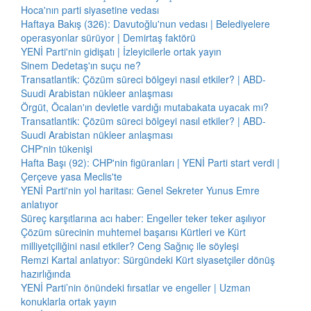
Hoca'nın parti siyasetine vedası
Haftaya Bakış (326): Davutoğlu'nun vedası | Belediyelere
operasyonlar sürüyor | Demirtaş faktörü
YENİ Parti'nin gidişatı | İzleyicilerle ortak yayın
Sinem Dedetaş'ın suçu ne?
Transatlantik: Çözüm süreci bölgeyi nasıl etkiler? | ABD-
Suudi Arabistan nükleer anlaşması
Örgüt, Öcalan'ın devletle vardığı mutabakata uyacak mı?
Transatlantik: Çözüm süreci bölgeyi nasıl etkiler? | ABD-
Suudi Arabistan nükleer anlaşması
CHP'nin tükenişi
Hafta Başı (92): CHP'nin figüranları | YENİ Parti start verdi |
Çerçeve yasa Meclis'te
YENİ Parti'nin yol haritası: Genel Sekreter Yunus Emre
anlatıyor
Süreç karşıtlarına acı haber: Engeller teker teker aşılıyor
Çözüm sürecinin muhtemel başarısı Kürtleri ve Kürt
milliyetçiliğini nasıl etkiler? Ceng Sağnıç ile söyleşi
Remzi Kartal anlatıyor: Sürgündeki Kürt siyasetçiler dönüş
hazırlığında
YENİ Parti’nin önündeki fırsatlar ve engeller | Uzman
konuklarla ortak yayın