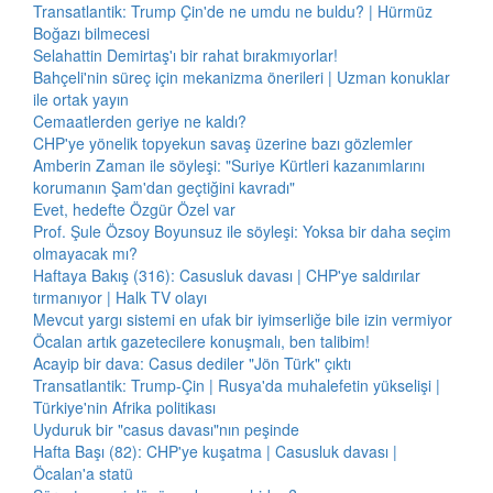
Transatlantik: Trump Çin'de ne umdu ne buldu? | Hürmüz
Boğazı bilmecesi
Selahattin Demirtaş'ı bir rahat bırakmıyorlar!
Bahçeli'nin süreç için mekanizma önerileri | Uzman konuklar
ile ortak yayın
Cemaatlerden geriye ne kaldı?
CHP'ye yönelik topyekun savaş üzerine bazı gözlemler
Amberin Zaman ile söyleşi: "Suriye Kürtleri kazanımlarını
korumanın Şam'dan geçtiğini kavradı"
Evet, hedefte Özgür Özel var
Prof. Şule Özsoy Boyunsuz ile söyleşi: Yoksa bir daha seçim
olmayacak mı?
Haftaya Bakış (316): Casusluk davası | CHP'ye saldırılar
tırmanıyor | Halk TV olayı
Mevcut yargı sistemi en ufak bir iyimserliğe bile izin vermiyor
Öcalan artık gazetecilere konuşmalı, ben talibim!
Acayip bir dava: Casus dediler "Jön Türk" çıktı
Transatlantik: Trump-Çin | Rusya'da muhalefetin yükselişi |
Türkiye'nin Afrika politikası
Uyduruk bir "casus davası"nın peşinde
Hafta Başı (82): CHP'ye kuşatma | Casusluk davası |
Öcalan'a statü