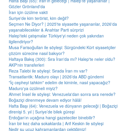
Hafta Başı (65): İran'ın geleceği | Halep'te yaşananlar |
Gözler Grönland'da
İran için üzülme vakti
Suriye'de kim terörist, kim değil?
Seçmen Ne Diyor? | 2025'te siyasette yaşananlar, 2026'da
yaşanabilecekler & Anahtar Parti sürprizi
Halep'teki çatışmalar Türkiye'yi neden çok yakından
ilgilendiriyor?
Musa Farisoğulları ile söyleşi: Sürgündeki Kürt siyasetçiler
çözüm sürecine nasıl bakıyor?
Haftaya Bakış (300): Sıra İran'da mı? Halep'te neler oldu?
AKP'nin transferleri
Reza Talebi ile söyleşi: Sırada İran mı var?
Transatlantik: Maduro olayı | 2026'da ABD gündemi
"İç cepheyi tahkim" edelim de kiminle, nasıl yapacağız?
Maduro'ya üzülmeli miyiz?
Ahmet İnsel ile söyleşi: Venezuela'dan sonra sıra nerede?
Boğaziçi direnmeye devam ediyor hâlâ!
Hafta Başı (64): Venezuela ve dünyanın geleceği | Boğaziçi
direnişi 5. yıl | Suriye’de bilek güreşi
Erdoğan'ın uçağına hangi gazeteciler binebilir?
İran bir kez daha sokaklarda | Arif Keskin ile söyleşi
Nedir şu ucuz kahramanlardan çektiğimiz!