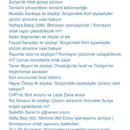
Suriye'de bilek güreşi sürüyor
Temkinli iyimserlikten temkinli kötümserliğe
Mustafa Sarıkaya ile söyleşi: Sürgündeki Kürt siyasetçiler
çözüm sürecine nasıl bakıyor
Haftaya Bakış (298): Bitmeyen operasyonlar | Komisyon
ortak rapor çıkarabilecek mi?
Kadın düşmanları ve ırkçılar el ele
Faysal Sarıyıldız ile söyleşi: Sürgündeki Kürt siyasetçiler
çözüm sürecine nasıl bakıyor
Raporlar bize ne söylüyor? Komisyon çözümde uzlaşabilecek
mi? Uzman konuklarla ortak yayın
Taner Akçam ile söyleşi: Ortadoğu'da İsrail ve Türkiye'nin
hegemonya savaşları
Kürt sorununda İsrail faktörü
Hişyar Özsoy ile söyleşi: Sürgündeki siyasetçiler sürece nasıl
bakıyor?
CHP'nin Kürt sorunu ve Leyla Zana sınavı
Roj Girasun ile söyleşi: Çözüm sürecinin önündeki Suriye
engeli aşılabilecek mi?
Sadettin Saran'ın çiğnenen onuru
Hafta Başı (62): Mehmet Akif Ersoy operasyonu sürüyor |
Komisyonun ortak raporunu beklerken
Ziya Pir ile söyleşi: Sürgündeki siyasetçiler sürece nasıl